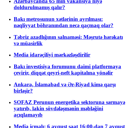
Azərbaycanda 65 min vakansiya niyə
doldurulmamış qalır?
Bakı metrosunun xətlərinin ayrılması:
nəqliyyat böhranından necə qaçmaq olar?
Təbriz azadlığının salnaməsi: Məşrutə hərəkatı
və müasirlik
Media idarəçiliyi mərkəzləşdirilir
Bakı investisiya forumunu daimi platformaya
çevirir, diqqət qeyri-neft kapitalına yönəlir
Ankara, İslamabad və Ər-Riyad kimə qarşı
birləşir?
SOFAZ Perunun energetika sektoruna sərmayə
yatırıb, lakin sövdələşmənin məbləğini
açıqlamayıb
Media icmalı: 6 avqust saat 16:00-dan 7 avqust