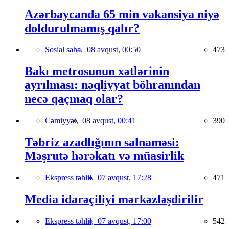
Azərbaycanda 65 min vakansiya niyə
doldurulmamış qalır?
Sosial sahə,
08 avqust, 00:50
473
Bakı metrosunun xətlərinin
ayrılması: nəqliyyat böhranından
necə qaçmaq olar?
Cəmiyyət,
08 avqust, 00:41
390
Təbriz azadlığının salnaməsi:
Məşrutə hərəkatı və müasirlik
Ekspress təhlil,
07 avqust, 17:28
471
Media idarəçiliyi mərkəzləşdirilir
Ekspress təhlil,
07 avqust, 17:00
542