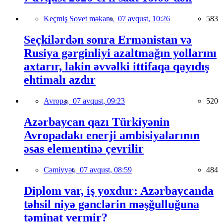
Keçmiş Sovet məkanı,
07 avqust, 10:26
583
Seçkilərdən sonra Ermənistan və
Rusiya gərginliyi azaltmağın yollarını
axtarır, lakin əvvəlki ittifaqa qayıdış
ehtimalı azdır
Avropa,
07 avqust, 09:23
520
Azərbaycan qazı Türkiyənin
Avropadakı enerji ambisiyalarının
əsas elementinə çevrilir
Cəmiyyət,
07 avqust, 08:59
484
Diplom var, iş yoxdur: Azərbaycanda
təhsil niyə gənclərin məşğulluğuna
təminat vermir?