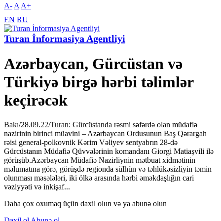
A-
A
A+
EN
RU
Turan İnformasiya Agentliyi
Azərbaycan, Gürcüstan və
Türkiyə birgə hərbi təlimlər
keçirəcək
Bakı/28.09.22/Turan: Gürcüstanda rəsmi səfərdə olan müdafiə
nazirinin birinci müavini – Azərbaycan Ordusunun Baş Qərargah
rəisi general-polkovnik Kərim Vəliyev sentyabrın 28-də
Gürcüstanın Müdafiə Qüvvələrinin komandanı Giorgi Matiaşvili ilə
görüşüb.Azərbaycan Müdafiə Nazirliynin mətbuat xidmətinin
məlumatına görə, görüşdə regionda sülhün və təhlükəsizliyin təmin
olunması məsələləri, iki ölkə arasında hərbi əməkdaşlığın cari
vəziyyəti və inkişaf...
Daha çox oxumaq üçün daxil olun və ya abunə olun
Daxil ol
Abunə ol