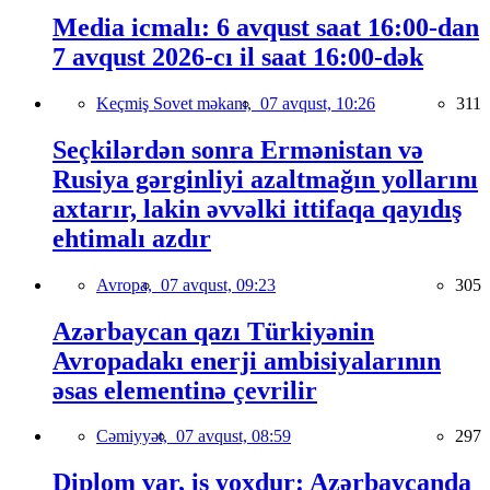
Media icmalı: 6 avqust saat 16:00-dan
7 avqust 2026-cı il saat 16:00-dək
Keçmiş Sovet məkanı,
07 avqust, 10:26
311
Seçkilərdən sonra Ermənistan və
Rusiya gərginliyi azaltmağın yollarını
axtarır, lakin əvvəlki ittifaqa qayıdış
ehtimalı azdır
Avropa,
07 avqust, 09:23
305
Azərbaycan qazı Türkiyənin
Avropadakı enerji ambisiyalarının
əsas elementinə çevrilir
Cəmiyyət,
07 avqust, 08:59
297
Diplom var, iş yoxdur: Azərbaycanda