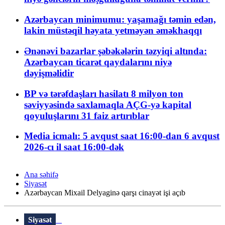
Azərbaycan minimumu: yaşamağı təmin edən,
lakin müstəqil həyata yetməyən əməkhaqqı
Ənənəvi bazarlar şəbəkələrin təzyiqi altında:
Azərbaycan ticarət qaydalarını niyə
dəyişməlidir
BP və tərəfdaşları hasilatı 8 milyon ton
səviyyəsində saxlamaqla AÇG-yə kapital
qoyuluşlarını 31 faiz artırıblar
Media icmalı: 5 avqust saat 16:00-dan 6 avqust
2026-cı il saat 16:00-dək
Ana səhifə
Siyasət
Azərbaycan Mixail Delyaginə qarşı cinayət işi açıb
Siyasət