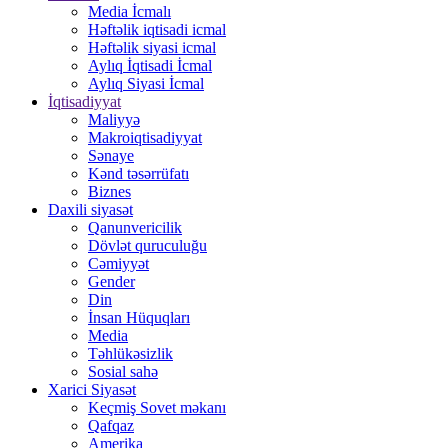
Media İcmalı
Həftəlik iqtisadi icmal
Həftəlik siyasi icmal
Aylıq İqtisadi İcmal
Aylıq Siyasi İcmal
İqtisadiyyat
Maliyyə
Makroiqtisadiyyat
Sənaye
Kənd təsərrüfatı
Biznes
Daxili siyasət
Qanunvericilik
Dövlət quruculuğu
Cəmiyyət
Gender
Din
İnsan Hüquqları
Media
Təhlükəsizlik
Sosial sahə
Xarici Siyasət
Keçmiş Sovet məkanı
Qafqaz
Amerika