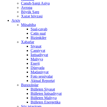
Cənub-Şərqi Asiya
Avropa
Böyük Şərq
Xəzər hövzəsi
Arxiv
Müsahibə
Sual-cavab
Çətin sual
Bizimkiler
Xəbərlər
Siyasət
Cəmiyyət
İqtisadiyyat
Maliyyə
Enerji
Dünyada
Mədəniyyət
Foto sessiyalar
Aktual Reportaj
Buraxılışlar
Bülleten Siyasət
Bülleten İqtisadiyyat
Bülleten Maliyyə
Bülleten Energetika
Söz istəyirəm