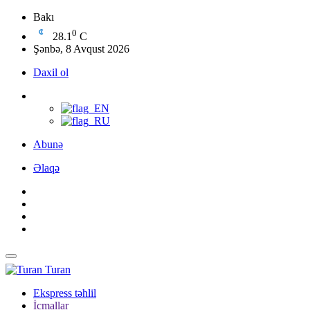
Bakı
0
28.1
C
Şənbə, 8 Avqust 2026
Daxil ol
Abunə
Əlaqə
Turan
Ekspress təhlil
İcmallar