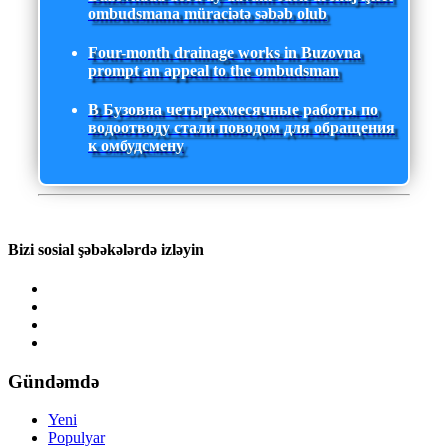
ombudsmana müraciətə səbəb olub
Four-month drainage works in Buzovna
prompt an appeal to the ombudsman
В Бузовна четырехмесячные работы по
водоотводу стали поводом для обращения
к омбудсмену
Bizi sosial şəbəkələrdə izləyin
Gündəmdə
Yeni
Populyar