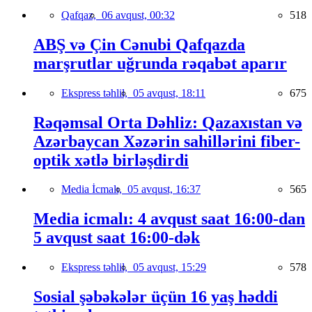
Qafqaz,
06 avqust, 00:32
518
ABŞ və Çin Cənubi Qafqazda
marşrutlar uğrunda rəqabət aparır
Ekspress təhlil,
05 avqust, 18:11
675
Rəqəmsal Orta Dəhliz: Qazaxıstan və
Azərbaycan Xəzərin sahillərini fiber-
optik xətlə birləşdirdi
Media İcmalı,
05 avqust, 16:37
565
Media icmalı: 4 avqust saat 16:00-dan
5 avqust saat 16:00-dək
Ekspress təhlil,
05 avqust, 15:29
578
Sosial şəbəkələr üçün 16 yaş həddi