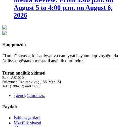
August 5 to 4:00 p.m. on August 6,
2026
Haqqımızda
“Turan” siyasət, iqtisadiyyat və cəmiyyət həyatının qovuşuğunda
fəaliyyət göstərən müstəqil analitik qurumdur.
Turan analitik xidməti
Bakı, AZ1010
Süleyman Rəhimov küç.,186, Mən. 24
Tel.: (+99412) 440 11 96
agency@turan.az
Faydalı
İstifadə şərtləri
Məxfilik siyasti