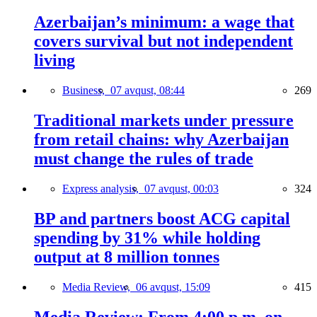
Azerbaijan’s minimum: a wage that
covers survival but not independent
living
Business,
07 avqust, 08:44
269
Traditional markets under pressure
from retail chains: why Azerbaijan
must change the rules of trade
Express analysis,
07 avqust, 00:03
324
BP and partners boost ACG capital
spending by 31% while holding
output at 8 million tonnes
Media Review,
06 avqust, 15:09
415
Media Review: From 4:00 p.m. on