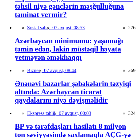
təhsil niyə gənclərin məşğulluğuna
təminat vermir?
Sosial sahə,
07 avqust, 08:53
276
Azərbaycan minimumu: yaşamağı
təmin edən, lakin müstəqil həyata
yetməyən əməkhaqqı
Biznes,
07 avqust, 08:44
269
Ənənəvi bazarlar şəbəkələrin təzyiqi
altında: Azərbaycan ticarət
qaydalarını niyə dəyişməlidir
Ekspress təhlil,
07 avqust, 00:03
324
BP və tərəfdaşları hasilatı 8 milyon
ton səviyyəsində saxlamaqla AÇG-yə