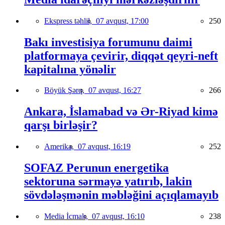
Ekspress təhlil,
07 avqust, 17:00
250
Bakı investisiya forumunu daimi
platformaya çevirir, diqqət qeyri-neft
kapitalına yönəlir
Böyük Şərq,
07 avqust, 16:27
266
Ankara, İslamabad və Ər-Riyad kimə
qarşı birləşir?
Amerika,
07 avqust, 16:19
252
SOFAZ Perunun energetika
sektoruna sərmayə yatırıb, lakin
sövdələşmənin məbləğini açıqlamayıb
Media İcmalı,
07 avqust, 16:10
238