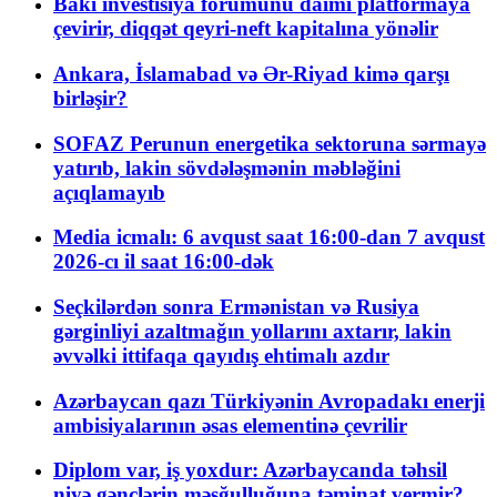
Bakı investisiya forumunu daimi platformaya
çevirir, diqqət qeyri-neft kapitalına yönəlir
Ankara, İslamabad və Ər-Riyad kimə qarşı
birləşir?
SOFAZ Perunun energetika sektoruna sərmayə
yatırıb, lakin sövdələşmənin məbləğini
açıqlamayıb
Media icmalı: 6 avqust saat 16:00-dan 7 avqust
2026-cı il saat 16:00-dək
Seçkilərdən sonra Ermənistan və Rusiya
gərginliyi azaltmağın yollarını axtarır, lakin
əvvəlki ittifaqa qayıdış ehtimalı azdır
Azərbaycan qazı Türkiyənin Avropadakı enerji
ambisiyalarının əsas elementinə çevrilir
Diplom var, iş yoxdur: Azərbaycanda təhsil
niyə gənclərin məşğulluğuna təminat vermir?