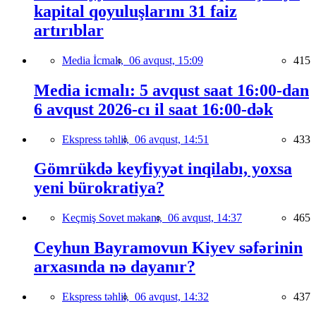
kapital qoyuluşlarını 31 faiz
artırıblar
Media İcmalı,
06 avqust, 15:09
415
Media icmalı: 5 avqust saat 16:00-dan
6 avqust 2026-cı il saat 16:00-dək
Ekspress təhlil,
06 avqust, 14:51
433
Gömrükdə keyfiyyət inqilabı, yoxsa
yeni bürokratiya?
Keçmiş Sovet məkanı,
06 avqust, 14:37
465
Ceyhun Bayramovun Kiyev səfərinin
arxasında nə dayanır?
Ekspress təhlil,
06 avqust, 14:32
437