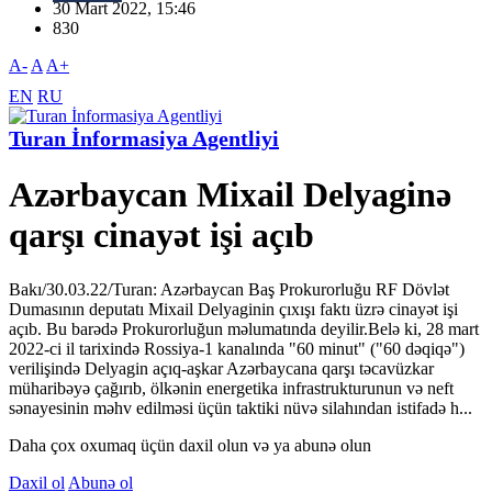
30 Mart 2022, 15:46
830
A-
A
A+
EN
RU
Turan İnformasiya Agentliyi
Azərbaycan Mixail Delyaginə
qarşı cinayət işi açıb
Bakı/30.03.22/Turan: Azərbaycan Baş Prokurorluğu RF Dövlət
Dumasının deputatı Mixail Delyaginin çıxışı faktı üzrə cinayət işi
açıb. Bu barədə Prokurorluğun məlumatında deyilir.Belə ki, 28 mart
2022-ci il tarixində Rossiya-1 kanalında "60 minut" ("60 dəqiqə")
verilişində Delyagin açıq-aşkar Azərbaycana qarşı təcavüzkar
müharibəyə çağırıb, ölkənin energetika infrastrukturunun və neft
sənayesinin məhv edilməsi üçün taktiki nüvə silahından istifadə h...
Daha çox oxumaq üçün daxil olun və ya abunə olun
Daxil ol
Abunə ol