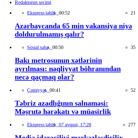
Redaktorun seçimi
Ekspress təhlil,
00:52
21
Azərbaycanda 65 min vakansiya niyə
doldurulmamış qalır?
Sosial sahə,
00:50
35
Bakı metrosunun xətlərinin
ayrılması: nəqliyyat böhranından
necə qaçmaq olar?
Cəmiyyət,
00:41
52
Təbriz azadlığının salnaməsi:
Məşrutə hərəkatı və müasirlik
Ekspress təhlil,
07 avqust, 17:28
277
Media idarəçiliyi mərkəzləşdirilir