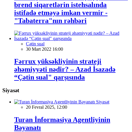
brend siqaretlərin istehsalında
istifadə etməyə imkan vermir -
"Tabaterra"nın rəhbəri
Çətin sual
30 Mart 2022 16:00
Fərrux yüksəkliyinin strateji
əhəmiyyəti nədir? – Azad İsazadə
“Çətin sual" qarşısında
Siyasət
Siyasət
20 Fevral 2025, 12:00
Turan İnformasiya Agentliyinin
Bəyanatı