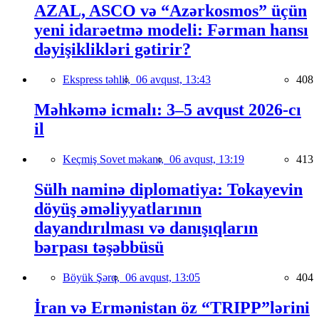
AZAL, ASCO və “Azərkosmos” üçün
yeni idarəetmə modeli: Fərman hansı
dəyişiklikləri gətirir?
Ekspress təhlil,
06 avqust, 13:43
408
Məhkəmə icmalı: 3–5 avqust 2026-cı
il
Keçmiş Sovet məkanı,
06 avqust, 13:19
413
Sülh naminə diplomatiya: Tokayevin
döyüş əməliyyatlarının
dayandırılması və danışıqların
bərpası təşəbbüsü
Böyük Şərq,
06 avqust, 13:05
404
İran və Ermənistan öz “TRIPP”lərini