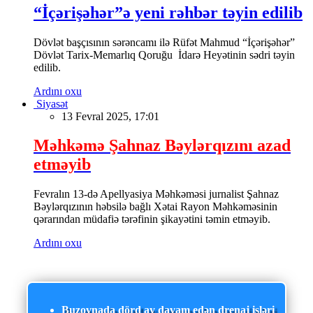
“İçərişəhər”ə yeni rəhbər təyin edilib
Dövlət başçısının sərəncamı ilə Rüfət Mahmud “İçərişəhər”
Dövlət Tarix-Memarlıq Qoruğu İdarə Heyətinin sədri təyin
edilib.
Ardını oxu
Siyasət
13 Fevral 2025, 17:01
Məhkəmə Şahnaz Bəylərqızını azad
etməyib
Fevralın 13-də Apellyasiya Məhkəməsi jurnalist Şahnaz
Bəylərqızının həbsilə bağlı Xətai Rayon Məhkəməsinin
qərarından müdafiə tərəfinin şikayətini təmin etməyib.
Ardını oxu
Buzovnada dörd ay davam edən drenaj işləri