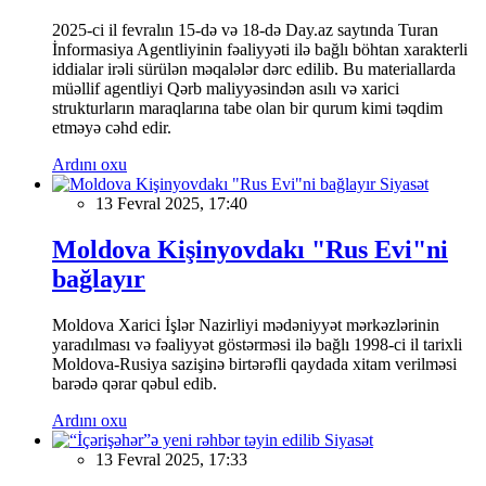
2025-ci il fevralın 15-də və 18-də Day.az saytında Turan
İnformasiya Agentliyinin fəaliyyəti ilə bağlı böhtan xarakterli
iddialar irəli sürülən məqalələr dərc edilib. Bu materiallarda
müəllif agentliyi Qərb maliyyəsindən asılı və xarici
strukturların maraqlarına tabe olan bir qurum kimi təqdim
etməyə cəhd edir.
Ardını oxu
Siyasət
13 Fevral 2025, 17:40
Moldova Kişinyovdakı "Rus Evi"ni
bağlayır
Moldova Xarici İşlər Nazirliyi mədəniyyət mərkəzlərinin
yaradılması və fəaliyyət göstərməsi ilə bağlı 1998-ci il tarixli
Moldova-Rusiya sazişinə birtərəfli qaydada xitam verilməsi
barədə qərar qəbul edib.
Ardını oxu
Siyasət
13 Fevral 2025, 17:33