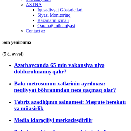
ASTNA
İqtisadiyyat Göstəriciləri
Siyası Monitorinq
Bazarların icmalı
Qarabağ münaqişəsi
Contact az
Son yenilənmə
(5 d. əvvəl)
Azərbaycanda 65 min vakansiya niyə
doldurulmamış qalır?
Bakı metrosunun xətlərinin ayrılması:
nəqliyyat böhranından necə qaçmaq olar?
Təbriz azadlığının salnaməsi: Məşrutə hərəkatı
və müasirlik
Media idarəçiliyi mərkəzləşdirilir