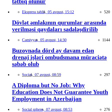
tətbiq olunur
Ekspress təhlil,
05 avqust, 15:12
520
Dövlət əmlakının qurumlar arasında
verilməsi qaydaları sadələşdirilib
Cəmiyyət,
05 avqust, 14:30
1144
Buzovnada dörd ay davam edən
drenaj işləri ombudsmana müraciətə
səbəb olub
Social,
07 avqust, 08:59
297
A Diploma but No Job: Why
Education Does Not Guarantee Youth
Employment in Azerbaijan
Social sphere,
07 avqust, 08:53
276