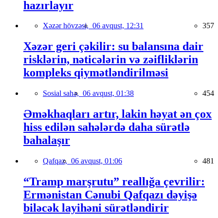
hazırlayır
Xəzər hövzəsi,
06 avqust, 12:31
357
Xəzər geri çəkilir: su balansına dair
risklərin, nəticələrin və zəifliklərin
kompleks qiymətləndirilməsi
Sosial sahə,
06 avqust, 01:38
454
Əməkhaqları artır, lakin həyat ən çox
hiss edilən sahələrdə daha sürətlə
bahalaşır
Qafqaz,
06 avqust, 01:06
481
“Tramp marşrutu” reallığa çevrilir:
Ermənistan Cənubi Qafqazı dəyişə
biləcək layihəni sürətləndirir