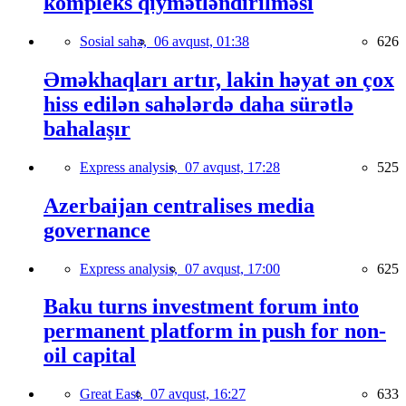
kompleks qiymətləndirilməsi
Sosial sahə,
06 avqust, 01:38
626
Əməkhaqları artır, lakin həyat ən çox
hiss edilən sahələrdə daha sürətlə
bahalaşır
Express analysis,
07 avqust, 17:28
525
Azerbaijan centralises media
governance
Express analysis,
07 avqust, 17:00
625
Baku turns investment forum into
permanent platform in push for non-
oil capital
Great East,
07 avqust, 16:27
633