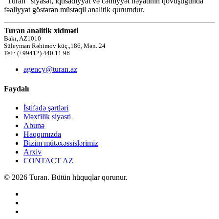
“Turan” siyasət, iqtisadiyyat və cəmiyyət həyatının qovuşuğunda
fəaliyyət göstərən müstəqil analitik qurumdur.
Turan analitik xidməti
Bakı, AZ1010
Süleyman Rəhimov küç.,186, Mən. 24
Tel.: (+99412) 440 11 96
agency@turan.az
Faydalı
İstifadə şərtləri
Məxfilik siyasti
Abunə
Haqqımızda
Bizim mütəxəssislərimiz
Arxiv
CONTACT AZ
© 2026 Turan. Bütün hüquqlar qorunur.