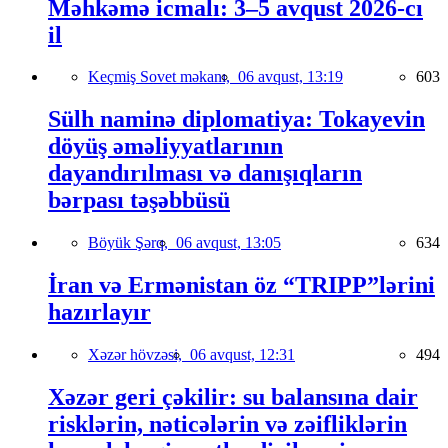
Məhkəmə icmalı: 3–5 avqust 2026-cı
il
Keçmiş Sovet məkanı,
06 avqust, 13:19
603
Sülh naminə diplomatiya: Tokayevin
döyüş əməliyyatlarının
dayandırılması və danışıqların
bərpası təşəbbüsü
Böyük Şərq,
06 avqust, 13:05
634
İran və Ermənistan öz “TRIPP”lərini
hazırlayır
Xəzər hövzəsi,
06 avqust, 12:31
494
Xəzər geri çəkilir: su balansına dair
risklərin, nəticələrin və zəifliklərin