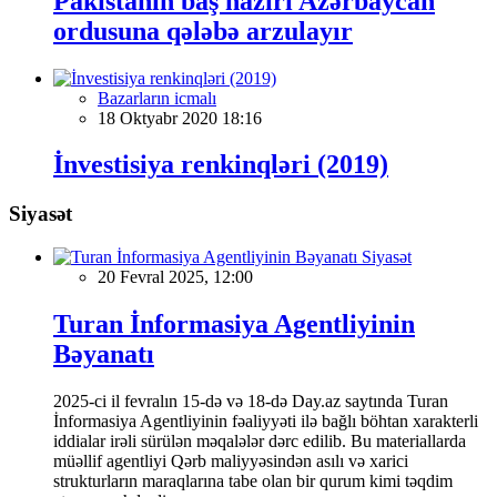
Pakistanın baş naziri Azərbaycan
ordusuna qələbə arzulayır
Bazarların icmalı
18 Oktyabr 2020 18:16
İnvestisiya renkinqləri (2019)
Siyasət
Siyasət
20 Fevral 2025, 12:00
Turan İnformasiya Agentliyinin
Bəyanatı
2025-ci il fevralın 15-də və 18-də Day.az saytında Turan
İnformasiya Agentliyinin fəaliyyəti ilə bağlı böhtan xarakterli
iddialar irəli sürülən məqalələr dərc edilib. Bu materiallarda
müəllif agentliyi Qərb maliyyəsindən asılı və xarici
strukturların maraqlarına tabe olan bir qurum kimi təqdim