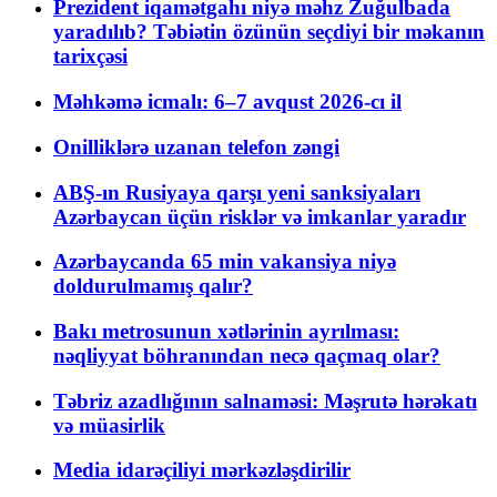
Prezident iqamətgahı niyə məhz Zuğulbada
yaradılıb? Təbiətin özünün seçdiyi bir məkanın
tarixçəsi
Məhkəmə icmalı: 6–7 avqust 2026-cı il
Onilliklərə uzanan telefon zəngi
ABŞ-ın Rusiyaya qarşı yeni sanksiyaları
Azərbaycan üçün risklər və imkanlar yaradır
Azərbaycanda 65 min vakansiya niyə
doldurulmamış qalır?
Bakı metrosunun xətlərinin ayrılması:
nəqliyyat böhranından necə qaçmaq olar?
Təbriz azadlığının salnaməsi: Məşrutə hərəkatı
və müasirlik
Media idarəçiliyi mərkəzləşdirilir