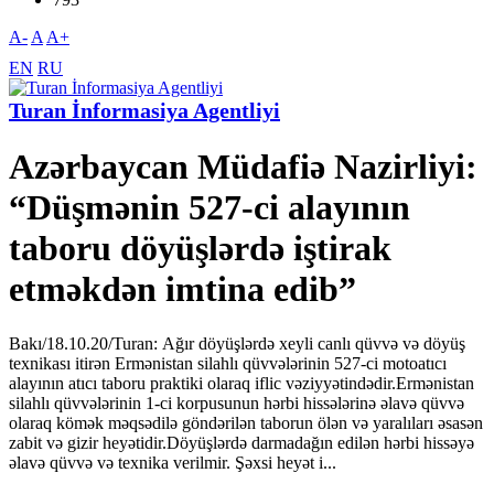
A-
A
A+
EN
RU
Turan İnformasiya Agentliyi
Azərbaycan Müdafiə Nazirliyi:
“Düşmənin 527-ci alayının
taboru döyüşlərdə iştirak
etməkdən imtina edib”
Bakı/18.10.20/Turan: Ağır döyüşlərdə xeyli canlı qüvvə və döyüş
texnikası itirən Ermənistan silahlı qüvvələrinin 527-ci motoatıcı
alayının atıcı taboru praktiki olaraq iflic vəziyyətindədir.Ermənistan
silahlı qüvvələrinin 1-ci korpusunun hərbi hissələrinə əlavə qüvvə
olaraq kömək məqsədilə göndərilən taborun ölən və yaralıları əsasən
zabit və gizir heyətidir.Döyüşlərdə darmadağın edilən hərbi hissəyə
əlavə qüvvə və texnika verilmir. Şəxsi heyət i...