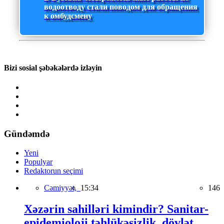
водоотводу стали поводом для обращения
к омбудсмену
Bizi sosial şəbəkələrdə izləyin
Gündəmdə
Yeni
Populyar
Redaktorun seçimi
Cəmiyyət,
15:34
146
Xəzərin sahilləri kimindir? Sanitar-
epidemioloji təhlükəsizlik, dövlət