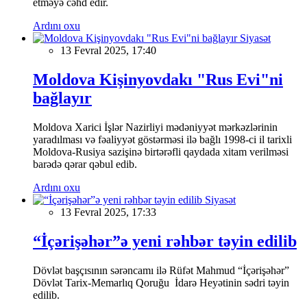
etməyə cəhd edir.
Ardını oxu
Siyasət
13 Fevral 2025, 17:40
Moldova Kişinyovdakı "Rus Evi"ni
bağlayır
Moldova Xarici İşlər Nazirliyi mədəniyyət mərkəzlərinin
yaradılması və fəaliyyət göstərməsi ilə bağlı 1998-ci il tarixli
Moldova-Rusiya sazişinə birtərəfli qaydada xitam verilməsi
barədə qərar qəbul edib.
Ardını oxu
Siyasət
13 Fevral 2025, 17:33
“İçərişəhər”ə yeni rəhbər təyin edilib
Dövlət başçısının sərəncamı ilə Rüfət Mahmud “İçərişəhər”
Dövlət Tarix-Memarlıq Qoruğu İdarə Heyətinin sədri təyin
edilib.