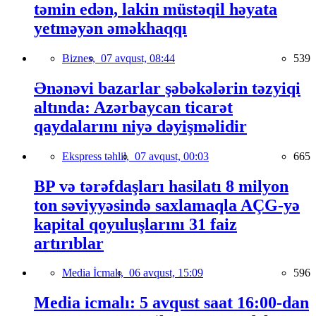
təmin edən, lakin müstəqil həyata
yetməyən əməkhaqqı
Biznes,
07 avqust, 08:44
539
Ənənəvi bazarlar şəbəkələrin təzyiqi
altında: Azərbaycan ticarət
qaydalarını niyə dəyişməlidir
Ekspress təhlil,
07 avqust, 00:03
665
BP və tərəfdaşları hasilatı 8 milyon
ton səviyyəsində saxlamaqla AÇG-yə
kapital qoyuluşlarını 31 faiz
artırıblar
Media İcmalı,
06 avqust, 15:09
596
Media icmalı: 5 avqust saat 16:00-dan