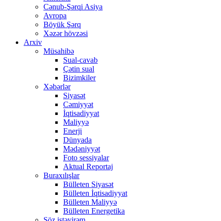
Cənub-Şərqi Asiya
Avropa
Böyük Şərq
Xəzər hövzəsi
Arxiv
Müsahibə
Sual-cavab
Çətin sual
Bizimkiler
Xəbərlər
Siyasət
Cəmiyyət
İqtisadiyyat
Maliyyə
Enerji
Dünyada
Mədəniyyət
Foto sessiyalar
Aktual Reportaj
Buraxılışlar
Bülleten Siyasət
Bülleten İqtisadiyyat
Bülleten Maliyyə
Bülleten Energetika
Söz istəyirəm