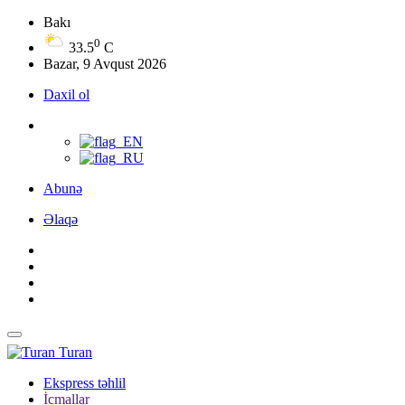
Bakı
0
33.5
C
Bazar, 9 Avqust 2026
Daxil ol
Abunə
Əlaqə
Turan
Ekspress təhlil
İcmallar