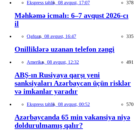
Ekspress təhlil,
08 avqust, 17:07
378
Məhkəmə icmalı: 6–7 avqust 2026-cı
il
Qafqaz,
08 avqust, 16:47
335
Onilliklərə uzanan telefon zəngi
Amerika,
08 avqust, 12:32
491
ABŞ-ın Rusiyaya qarşı yeni
sanksiyaları Azərbaycan üçün risklər
və imkanlar yaradır
Ekspress təhlil,
08 avqust, 00:52
570
Azərbaycanda 65 min vakansiya niyə
doldurulmamış qalır?