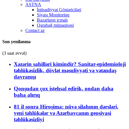
ASTNA
İqtisadiyyat Göstəriciləri
Siyası Monitorinq
Bazarların icmalı
Qarabağ münaqişəsi
Contact az
Son yenilənmə
(3 saat əvvəl)
Xəzərin sahilləri kimindir? Sanitar-epidemioloji
təhlükəsizlik, dövlət məsuliyyəti və vətəndaş
davranışı
Qonşudan çox istehsal edirik, ondan daha
baha alırıq
81 il sonra Hiroşima: nüvə silahının dərsləri,
yeni təhlükələr və Azərbaycanın geosiyasi
təhlükəsizliyi