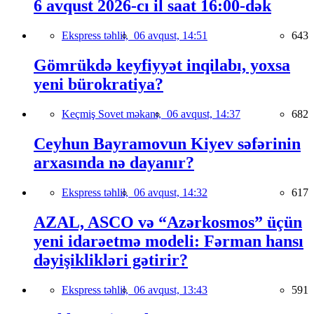
6 avqust 2026-cı il saat 16:00-dək
Ekspress təhlil,
06 avqust, 14:51
643
Gömrükdə keyfiyyət inqilabı, yoxsa
yeni bürokratiya?
Keçmiş Sovet məkanı,
06 avqust, 14:37
682
Ceyhun Bayramovun Kiyev səfərinin
arxasında nə dayanır?
Ekspress təhlil,
06 avqust, 14:32
617
AZAL, ASCO və “Azərkosmos” üçün
yeni idarəetmə modeli: Fərman hansı
dəyişiklikləri gətirir?
Ekspress təhlil,
06 avqust, 13:43
591