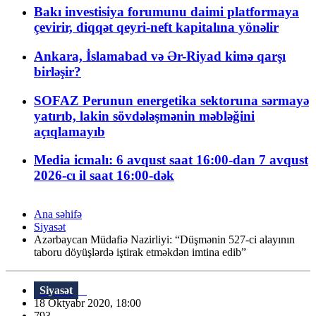
Bakı investisiya forumunu daimi platformaya
çevirir, diqqət qeyri-neft kapitalına yönəlir
Ankara, İslamabad və Ər-Riyad kimə qarşı
birləşir?
SOFAZ Perunun energetika sektoruna sərmayə
yatırıb, lakin sövdələşmənin məbləğini
açıqlamayıb
Media icmalı: 6 avqust saat 16:00-dan 7 avqust
2026-cı il saat 16:00-dək
Ana səhifə
Siyasət
Azərbaycan Müdafiə Nazirliyi: “Düşmənin 527-ci alayının
taboru döyüşlərdə iştirak etməkdən imtina edib”
Siyasət
18 Oktyabr 2020, 18:00
793