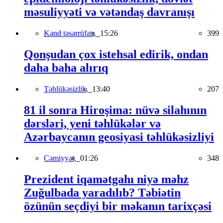
məsuliyyəti və vətəndaş davranışı
Kənd təsərrüfatı,
15:26
399
Qonşudan çox istehsal edirik, ondan
daha baha alırıq
Təhlükəsizlik,
13:40
207
81 il sonra Hiroşima: nüvə silahının
dərsləri, yeni təhlükələr və
Azərbaycanın geosiyasi təhlükəsizliyi
Cəmiyyət,
01:26
348
Prezident iqamətgahı niyə məhz
Zuğulbada yaradılıb? Təbiətin
özünün seçdiyi bir məkanın tarixçəsi