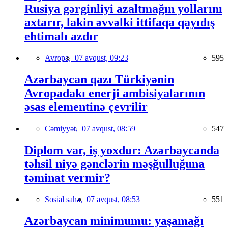
Rusiya gərginliyi azaltmağın yollarını
axtarır, lakin əvvəlki ittifaqa qayıdış
ehtimalı azdır
Avropa,
07 avqust, 09:23
595
Azərbaycan qazı Türkiyənin
Avropadakı enerji ambisiyalarının
əsas elementinə çevrilir
Cəmiyyət,
07 avqust, 08:59
547
Diplom var, iş yoxdur: Azərbaycanda
təhsil niyə gənclərin məşğulluğuna
təminat vermir?
Sosial sahə,
07 avqust, 08:53
551
Azərbaycan minimumu: yaşamağı