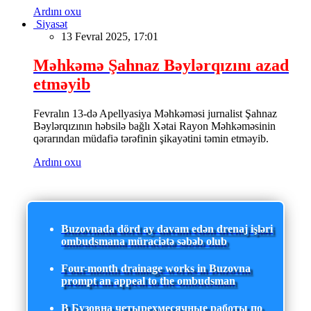
Ardını oxu
Siyasət
13 Fevral 2025, 17:01
Məhkəmə Şahnaz Bəylərqızını azad
etməyib
Fevralın 13-də Apellyasiya Məhkəməsi jurnalist Şahnaz
Bəylərqızının həbsilə bağlı Xətai Rayon Məhkəməsinin
qərarından müdafiə tərəfinin şikayətini təmin etməyib.
Ardını oxu
Buzovnada dörd ay davam edən drenaj işləri
ombudsmana müraciətə səbəb olub
Four-month drainage works in Buzovna
prompt an appeal to the ombudsman
В Бузовна четырехмесячные работы по