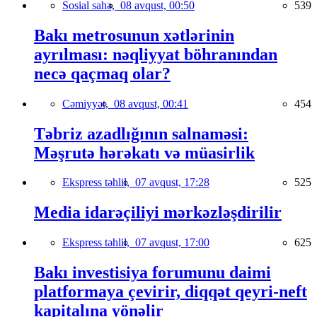
Sosial sahə,
08 avqust, 00:50
539
Bakı metrosunun xətlərinin
ayrılması: nəqliyyat böhranından
necə qaçmaq olar?
Cəmiyyət,
08 avqust, 00:41
454
Təbriz azadlığının salnaməsi:
Məşrutə hərəkatı və müasirlik
Ekspress təhlil,
07 avqust, 17:28
525
Media idarəçiliyi mərkəzləşdirilir
Ekspress təhlil,
07 avqust, 17:00
625
Bakı investisiya forumunu daimi
platformaya çevirir, diqqət qeyri-neft
kapitalına yönəlir