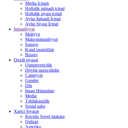
Media İcmalı
Həftəlik iqtisadi icmal
Həftəlik siyasi icmal
Aylıq İqtisadi İcmal
Aylıq Siyasi İcmal
İqtisadiyyat
Maliyyə
Makroiqtisadiyyat
Sənaye
Kənd təsərrüfatı
Biznes
Daxili siyasət
Qanunvericilik
Dövlət quruculuğu
Cəmiyyət
Gender
Din
İnsan Hüquqları
Media
Təhlükəsizlik
Sosial sahə
Xarici Siyasət
Keçmiş Sovet məkanı
Qafqaz
Amerika