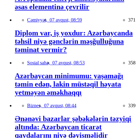
əsas elementinə çevrilir
Cəmiyyət,
07 avqust, 08:59
371
Diplom var, iş yoxdur: Azərbaycanda
təhsil niyə gənclərin məşğulluğuna
təminat vermir?
Sosial sahə,
07 avqust, 08:53
358
Azərbaycan minimumu: yaşamağı
təmin edən, lakin müstəqil həyata
yetməyən əməkhaqqı
Biznes,
07 avqust, 08:44
339
Ənənəvi bazarlar şəbəkələrin təzyiqi
altında: Azərbaycan ticarət
qaydalarını niyə dəyişməlidir