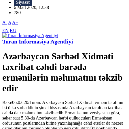
Siyasət
6 Mart 2020, 12:38
780
A-
A
A+
EN
RU
Turan İnformasiya Agentliyi
Azərbaycan Sərhəd Xidməti
təxribat cəhdi barədə
ermənilərin məlumatını təkzib
edir
Bakı/06.03.20/Turan: Azərbaycan Sərhəd Xidməti erməni tərəfinin
iki ölkə sərhəddinin şimal hissəsində Azərbaycan tərəfdən təxribata
cəhdə dair məlumatını təkzib edib.Ermənistanın versiyasına görə,
səhər saat 5.30-da Azərbaycan hərbi qulluqçuları Ermənistan
ordusunun postlarından birinə yaxınlaşmağa cəhd etsələr də nəzərə
çarpdıqlarının fərqində olublar və geri çəkiliblər.Öz növbəsində