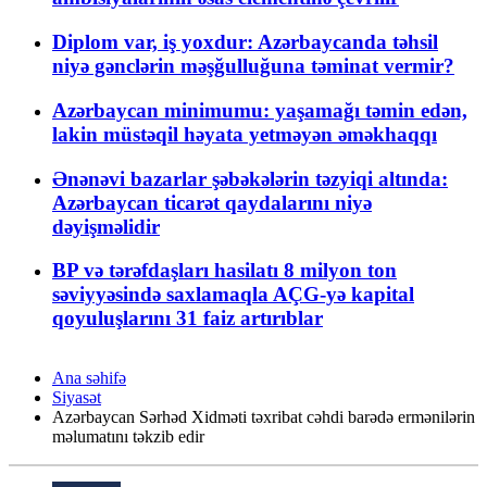
Diplom var, iş yoxdur: Azərbaycanda təhsil
niyə gənclərin məşğulluğuna təminat vermir?
Azərbaycan minimumu: yaşamağı təmin edən,
lakin müstəqil həyata yetməyən əməkhaqqı
Ənənəvi bazarlar şəbəkələrin təzyiqi altında:
Azərbaycan ticarət qaydalarını niyə
dəyişməlidir
BP və tərəfdaşları hasilatı 8 milyon ton
səviyyəsində saxlamaqla AÇG-yə kapital
qoyuluşlarını 31 faiz artırıblar
Ana səhifə
Siyasət
Azərbaycan Sərhəd Xidməti təxribat cəhdi barədə ermənilərin
məlumatını təkzib edir