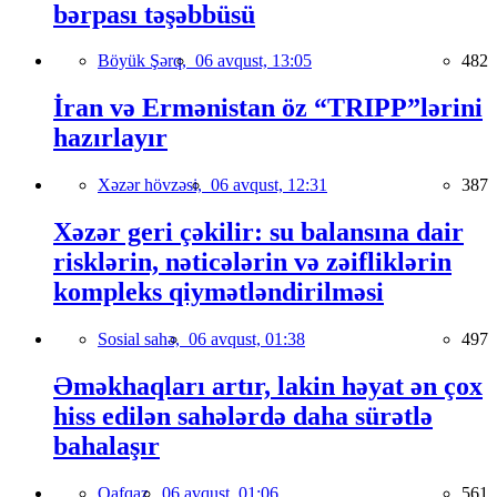
bərpası təşəbbüsü
Böyük Şərq,
06 avqust, 13:05
482
İran və Ermənistan öz “TRIPP”lərini
hazırlayır
Xəzər hövzəsi,
06 avqust, 12:31
387
Xəzər geri çəkilir: su balansına dair
risklərin, nəticələrin və zəifliklərin
kompleks qiymətləndirilməsi
Sosial sahə,
06 avqust, 01:38
497
Əməkhaqları artır, lakin həyat ən çox
hiss edilən sahələrdə daha sürətlə
bahalaşır
Qafqaz,
06 avqust, 01:06
561