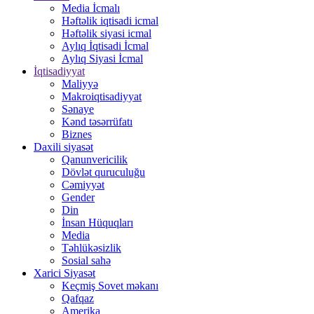
Media İcmalı
Həftəlik iqtisadi icmal
Həftəlik siyasi icmal
Aylıq İqtisadi İcmal
Aylıq Siyasi İcmal
İqtisadiyyat
Maliyyə
Makroiqtisadiyyat
Sənaye
Kənd təsərrüfatı
Biznes
Daxili siyasət
Qanunvericilik
Dövlət quruculuğu
Cəmiyyət
Gender
Din
İnsan Hüquqları
Media
Təhlükəsizlik
Sosial sahə
Xarici Siyasət
Keçmiş Sovet məkanı
Qafqaz
Amerika