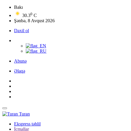
Bakı
0
30.3
C
Şənbə, 8 Avqust 2026
Daxil ol
Abunə
Əlaqə
Turan
Ekspress təhlil
İcmallar