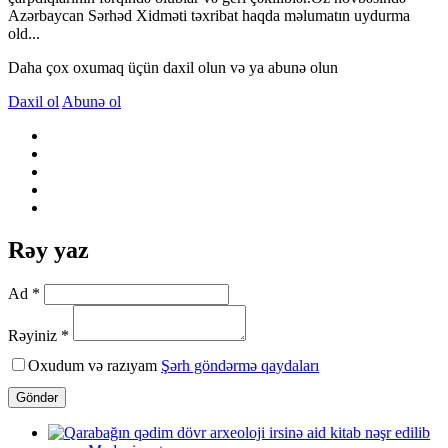
Azərbaycan Sərhəd Xidməti təxribat haqda məlumatın uydurma
old...
Daha çox oxumaq üçün daxil olun və ya abunə olun
Daxil ol
Abunə ol
Rəy yaz
Ad *
Rəyiniz *
Oxudum və razıyam
Şərh göndərmə qaydaları
Göndər