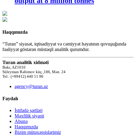
output at 8 million tonnes
Haqqımızda
“Turan” siyasət, iqtisadiyyat və cəmiyyət həyatının qovuşuğunda
fəaliyyət göstərən müstəqil analitik qurumdur.
Turan analitik xidməti
Bakı, AZ1010
Süleyman Rəhimov küç.,186, Mən. 24
Tel.: (+99412) 440 11 96
agency@turan.az
Faydalı
İstifadə şərtləri
Məxfilik siyasti
Abunə
Haqqımızda
Bizim mütəxəssislərimiz