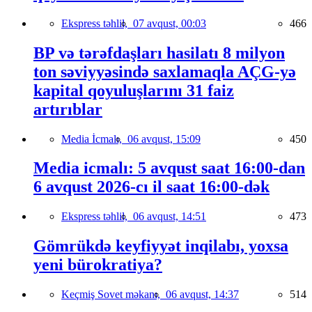
Ekspress təhlil,
07 avqust, 00:03
466
BP və tərəfdaşları hasilatı 8 milyon
ton səviyyəsində saxlamaqla AÇG-yə
kapital qoyuluşlarını 31 faiz
artırıblar
Media İcmalı,
06 avqust, 15:09
450
Media icmalı: 5 avqust saat 16:00-dan
6 avqust 2026-cı il saat 16:00-dək
Ekspress təhlil,
06 avqust, 14:51
473
Gömrükdə keyfiyyət inqilabı, yoxsa
yeni bürokratiya?
Keçmiş Sovet məkanı,
06 avqust, 14:37
514