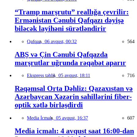
“Tramp marşrutu” reallığa çevrilir:
Ermənistan Cənubi Qafqazı dəyişə
biləcək layihəni sürətləndirir
Qafqaz,
06 avqust, 00:32
564
ABŞ və Çin Cənubi Qafqazda
marşrutlar uğrunda rəqabət aparır
Ekspress təhlil,
05 avqust, 18:11
716
Rəqəmsal Orta Dəhliz: Qazaxıstan və
Azərbaycan Xəzərin sahillərini fiber-
optik xətlə birləşdirdi
Media İcmalı,
05 avqust, 16:37
607
Media icmalı: 4 avqust saat 16:00-dan