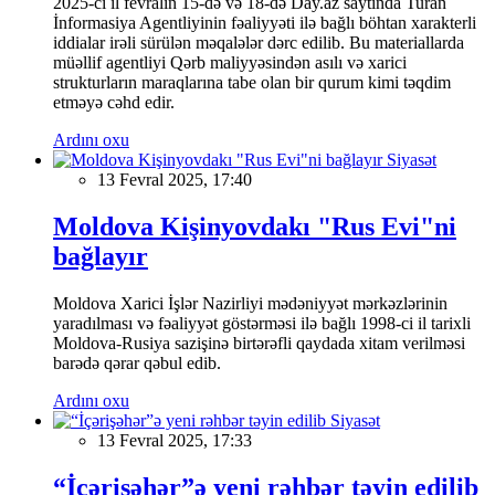
2025-ci il fevralın 15-də və 18-də Day.az saytında Turan
İnformasiya Agentliyinin fəaliyyəti ilə bağlı böhtan xarakterli
iddialar irəli sürülən məqalələr dərc edilib. Bu materiallarda
müəllif agentliyi Qərb maliyyəsindən asılı və xarici
strukturların maraqlarına tabe olan bir qurum kimi təqdim
etməyə cəhd edir.
Ardını oxu
Siyasət
13 Fevral 2025, 17:40
Moldova Kişinyovdakı "Rus Evi"ni
bağlayır
Moldova Xarici İşlər Nazirliyi mədəniyyət mərkəzlərinin
yaradılması və fəaliyyət göstərməsi ilə bağlı 1998-ci il tarixli
Moldova-Rusiya sazişinə birtərəfli qaydada xitam verilməsi
barədə qərar qəbul edib.
Ardını oxu
Siyasət
13 Fevral 2025, 17:33
“İçərişəhər”ə yeni rəhbər təyin edilib