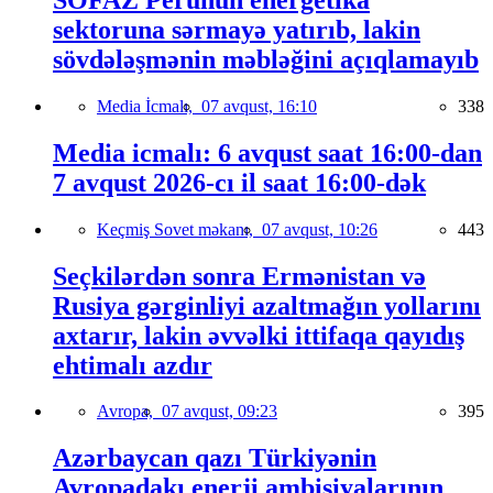
sektoruna sərmayə yatırıb, lakin
sövdələşmənin məbləğini açıqlamayıb
Media İcmalı,
07 avqust, 16:10
338
Media icmalı: 6 avqust saat 16:00-dan
7 avqust 2026-cı il saat 16:00-dək
Keçmiş Sovet məkanı,
07 avqust, 10:26
443
Seçkilərdən sonra Ermənistan və
Rusiya gərginliyi azaltmağın yollarını
axtarır, lakin əvvəlki ittifaqa qayıdış
ehtimalı azdır
Avropa,
07 avqust, 09:23
395
Azərbaycan qazı Türkiyənin
Avropadakı enerji ambisiyalarının