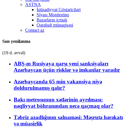
ASTNA
İqtisadiyyat Göstəriciləri
Siyası Monitorinq
Bazarların icmalı
Qarabağ münaqişəsi
Contact az
Son yenilənmə
(19 d. əvvəl)
ABŞ-ın Rusiyaya qarşı yeni sanksiyaları
Azərbaycan üçün risklər və imkanlar yaradır
Azərbaycanda 65 min vakansiya niyə
doldurulmamış qalır?
Bakı metrosunun xətlərinin ayrılması:
nəqliyyat böhranından necə qaçmaq olar?
Təbriz azadlığının salnaməsi: Məşrutə hərəkatı
və müasirlik