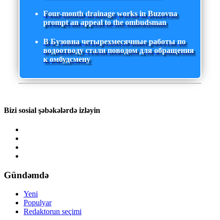
Four-month drainage works in Buzovna
prompt an appeal to the ombudsman
В Бузовна четырехмесячные работы по
водоотводу стали поводом для обращения
к омбудсмену
Bizi sosial şəbəkələrdə izləyin
Gündəmdə
Yeni
Populyar
Redaktorun seçimi