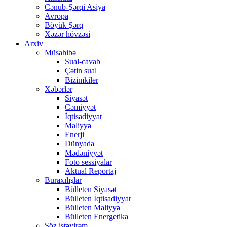
Cənub-Şərqi Asiya
Avropa
Böyük Şərq
Xəzər hövzəsi
Arxiv
Müsahibə
Sual-cavab
Çətin sual
Bizimkiler
Xəbərlər
Siyasət
Cəmiyyət
İqtisadiyyat
Maliyyə
Enerji
Dünyada
Mədəniyyət
Foto sessiyalar
Aktual Reportaj
Buraxılışlar
Bülleten Siyasət
Bülleten İqtisadiyyat
Bülleten Maliyyə
Bülleten Energetika
Söz istəyirəm