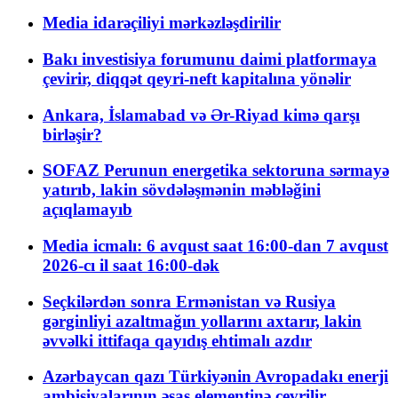
Media idarəçiliyi mərkəzləşdirilir
Bakı investisiya forumunu daimi platformaya
çevirir, diqqət qeyri-neft kapitalına yönəlir
Ankara, İslamabad və Ər-Riyad kimə qarşı
birləşir?
SOFAZ Perunun energetika sektoruna sərmayə
yatırıb, lakin sövdələşmənin məbləğini
açıqlamayıb
Media icmalı: 6 avqust saat 16:00-dan 7 avqust
2026-cı il saat 16:00-dək
Seçkilərdən sonra Ermənistan və Rusiya
gərginliyi azaltmağın yollarını axtarır, lakin
əvvəlki ittifaqa qayıdış ehtimalı azdır
Azərbaycan qazı Türkiyənin Avropadakı enerji
ambisiyalarının əsas elementinə çevrilir