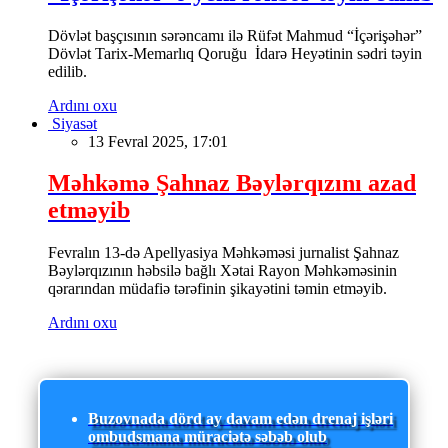
Dövlət başçısının sərəncamı ilə Rüfət Mahmud “İçərişəhər”
Dövlət Tarix-Memarlıq Qoruğu İdarə Heyətinin sədri təyin
edilib.
Ardını oxu
Siyasət
13 Fevral 2025, 17:01
Məhkəmə Şahnaz Bəylərqızını azad
etməyib
Fevralın 13-də Apellyasiya Məhkəməsi jurnalist Şahnaz
Bəylərqızının həbsilə bağlı Xətai Rayon Məhkəməsinin
qərarından müdafiə tərəfinin şikayətini təmin etməyib.
Ardını oxu
Buzovnada dörd ay davam edən drenaj işləri
ombudsmana müraciətə səbəb olub