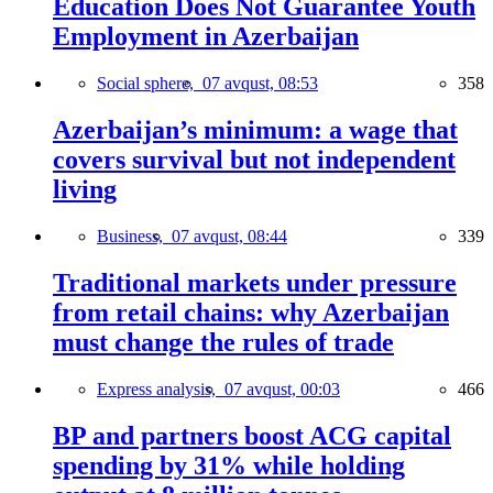
Education Does Not Guarantee Youth
Employment in Azerbaijan
Social sphere,
07 avqust, 08:53
358
Azerbaijan’s minimum: a wage that
covers survival but not independent
living
Business,
07 avqust, 08:44
339
Traditional markets under pressure
from retail chains: why Azerbaijan
must change the rules of trade
Express analysis,
07 avqust, 00:03
466
BP and partners boost ACG capital
spending by 31% while holding