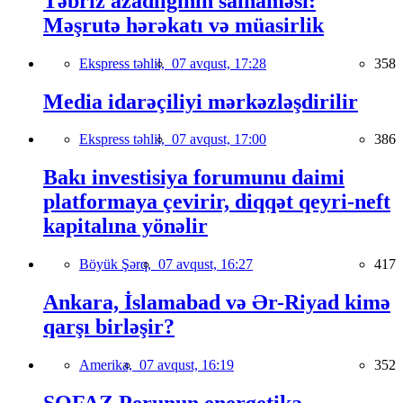
Təbriz azadlığının salnaməsi:
Məşrutə hərəkatı və müasirlik
Ekspress təhlil,
07 avqust, 17:28
358
Media idarəçiliyi mərkəzləşdirilir
Ekspress təhlil,
07 avqust, 17:00
386
Bakı investisiya forumunu daimi
platformaya çevirir, diqqət qeyri-neft
kapitalına yönəlir
Böyük Şərq,
07 avqust, 16:27
417
Ankara, İslamabad və Ər-Riyad kimə
qarşı birləşir?
Amerika,
07 avqust, 16:19
352
SOFAZ Perunun energetika