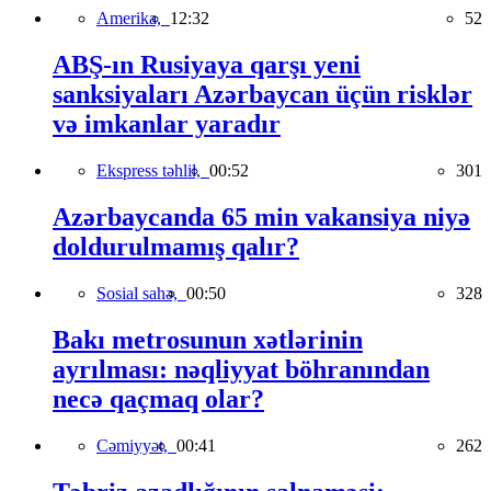
Amerika,
12:32
52
ABŞ-ın Rusiyaya qarşı yeni
sanksiyaları Azərbaycan üçün risklər
və imkanlar yaradır
Ekspress təhlil,
00:52
301
Azərbaycanda 65 min vakansiya niyə
doldurulmamış qalır?
Sosial sahə,
00:50
328
Bakı metrosunun xətlərinin
ayrılması: nəqliyyat böhranından
necə qaçmaq olar?
Cəmiyyət,
00:41
262