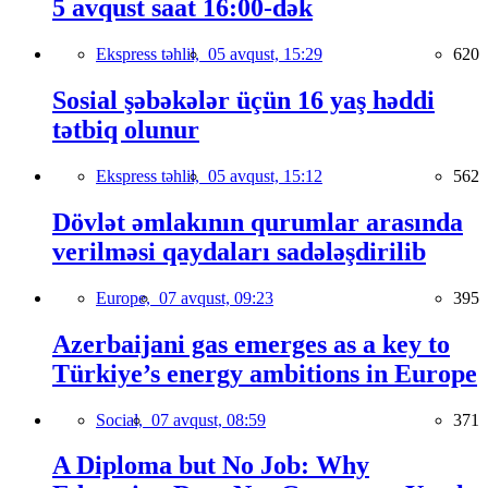
5 avqust saat 16:00-dək
Ekspress təhlil,
05 avqust, 15:29
620
Sosial şəbəkələr üçün 16 yaş həddi
tətbiq olunur
Ekspress təhlil,
05 avqust, 15:12
562
Dövlət əmlakının qurumlar arasında
verilməsi qaydaları sadələşdirilib
Europe,
07 avqust, 09:23
395
Azerbaijani gas emerges as a key to
Türkiye’s energy ambitions in Europe
Social,
07 avqust, 08:59
371
A Diploma but No Job: Why