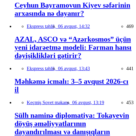
Ceyhun Bayramovun Kiyev səfərinin
arxasında nə dayanır?
Ekspress təhlil,
06 avqust, 14:32
469
AZAL, ASCO və “Azərkosmos” üçün
yeni idarəetmə modeli: Fərman hansı
dəyişiklikləri gətirir?
Ekspress təhlil,
06 avqust, 13:43
441
Məhkəmə icmalı: 3–5 avqust 2026-cı
il
Keçmiş Sovet məkanı,
06 avqust, 13:19
453
Sülh naminə diplomatiya: Tokayevin
döyüş əməliyyatlarının
dayandırılması və danışıqların