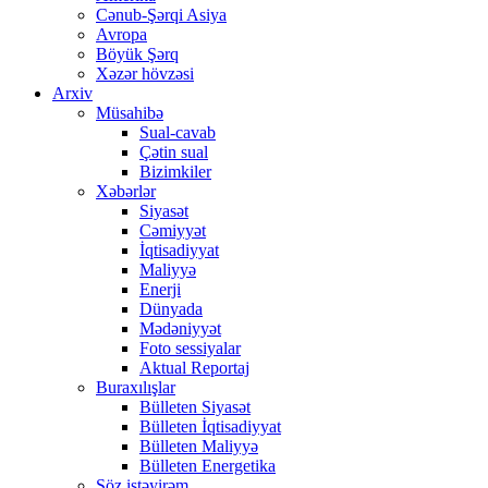
Cənub-Şərqi Asiya
Avropa
Böyük Şərq
Xəzər hövzəsi
Arxiv
Müsahibə
Sual-cavab
Çətin sual
Bizimkiler
Xəbərlər
Siyasət
Cəmiyyət
İqtisadiyyat
Maliyyə
Enerji
Dünyada
Mədəniyyət
Foto sessiyalar
Aktual Reportaj
Buraxılışlar
Bülleten Siyasət
Bülleten İqtisadiyyat
Bülleten Maliyyə
Bülleten Energetika
Söz istəyirəm