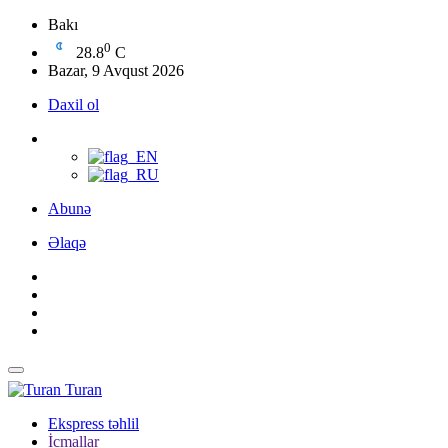
Bakı
0
28.8
C
Bazar, 9 Avqust 2026
Daxil ol
Abunə
Əlaqə
Turan
Ekspress təhlil
İcmallar