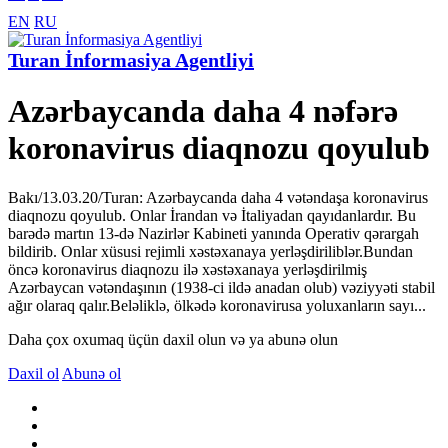
EN
RU
Turan İnformasiya Agentliyi
Azərbaycanda daha 4 nəfərə
koronavirus diaqnozu qoyulub
Bakı/13.03.20/Turan: Azərbaycanda daha 4 vətəndaşa koronavirus
diaqnozu qoyulub. Onlar İrandan və İtaliyadan qayıdanlardır. Bu
barədə martın 13-də Nazirlər Kabineti yanında Operativ qərargah
bildirib. Onlar xüsusi rejimli xəstəxanaya yerləşdiriliblər.Bundan
öncə koronavirus diaqnozu ilə xəstəxanaya yerləşdirilmiş
Azərbaycan vətəndaşının (1938-ci ildə anadan olub) vəziyyəti stabil
ağır olaraq qalır.Beləliklə, ölkədə koronavirusa yoluxanların sayı...
Daha çox oxumaq üçün daxil olun və ya abunə olun
Daxil ol
Abunə ol