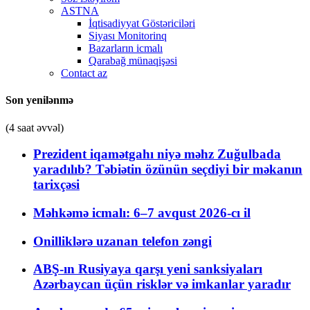
ASTNA
İqtisadiyyat Göstəriciləri
Siyası Monitorinq
Bazarların icmalı
Qarabağ münaqişəsi
Contact az
Son yenilənmə
(4 saat əvvəl)
Prezident iqamətgahı niyə məhz Zuğulbada
yaradılıb? Təbiətin özünün seçdiyi bir məkanın
tarixçəsi
Məhkəmə icmalı: 6–7 avqust 2026-cı il
Onilliklərə uzanan telefon zəngi
ABŞ-ın Rusiyaya qarşı yeni sanksiyaları
Azərbaycan üçün risklər və imkanlar yaradır