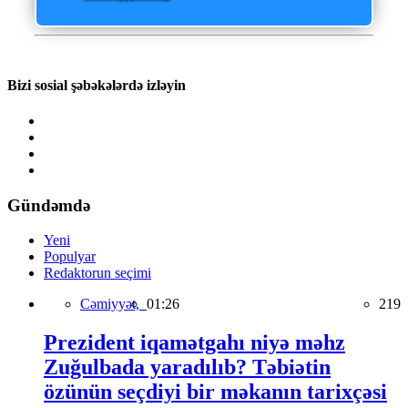
Bizi sosial şəbəkələrdə izləyin
Gündəmdə
Yeni
Populyar
Redaktorun seçimi
Cəmiyyət,
01:26
219
Prezident iqamətgahı niyə məhz
Zuğulbada yaradılıb? Təbiətin
özünün seçdiyi bir məkanın tarixçəsi