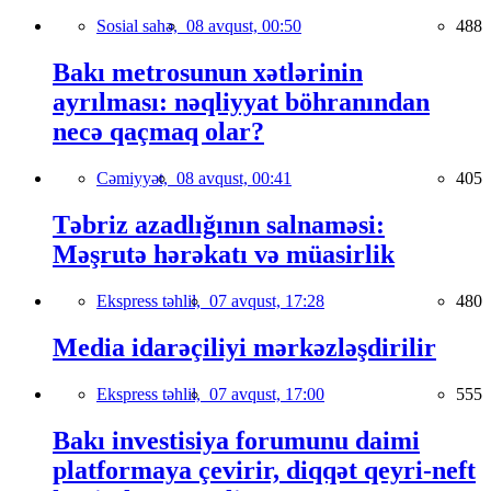
Sosial sahə,
08 avqust, 00:50
488
Bakı metrosunun xətlərinin
ayrılması: nəqliyyat böhranından
necə qaçmaq olar?
Cəmiyyət,
08 avqust, 00:41
405
Təbriz azadlığının salnaməsi:
Məşrutə hərəkatı və müasirlik
Ekspress təhlil,
07 avqust, 17:28
480
Media idarəçiliyi mərkəzləşdirilir
Ekspress təhlil,
07 avqust, 17:00
555
Bakı investisiya forumunu daimi
platformaya çevirir, diqqət qeyri-neft