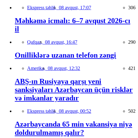
Ekspress təhlil,
08 avqust, 17:07
306
Məhkəmə icmalı: 6–7 avqust 2026-cı
il
Qafqaz,
08 avqust, 16:47
290
Onilliklərə uzanan telefon zəngi
Amerika,
08 avqust, 12:32
421
ABŞ-ın Rusiyaya qarşı yeni
sanksiyaları Azərbaycan üçün risklər
və imkanlar yaradır
Ekspress təhlil,
08 avqust, 00:52
502
Azərbaycanda 65 min vakansiya niyə
doldurulmamış qalır?