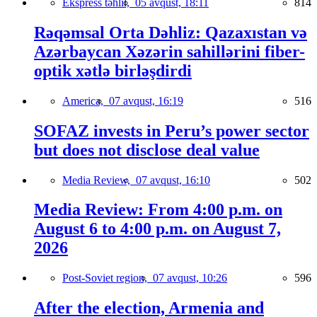
Ekspress təhlil,
05 avqust, 18:11
814
Rəqəmsal Orta Dəhliz: Qazaxıstan və
Azərbaycan Xəzərin sahillərini fiber-
optik xətlə birləşdirdi
America,
07 avqust, 16:19
516
SOFAZ invests in Peru’s power sector
but does not disclose deal value
Media Review,
07 avqust, 16:10
502
Media Review: From 4:00 p.m. on
August 6 to 4:00 p.m. on August 7,
2026
Post-Soviet region,
07 avqust, 10:26
596
After the election, Armenia and