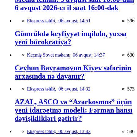
6 avqust 2026-cı il saat 16:00-dək
Ekspress təhlil,
06 avqust, 14:51
596
Gömrükdə keyfiyyət inqilabı, yoxsa
yeni bürokratiya?
Keçmiş Sovet məkanı,
06 avqust, 14:37
630
Ceyhun Bayramovun Kiyev səfərinin
arxasında nə dayanır?
Ekspress təhlil,
06 avqust, 14:32
573
AZAL, ASCO və “Azərkosmos” üçün
yeni idarəetmə modeli: Fərman hansı
dəyişiklikləri gətirir?
Ekspress təhlil,
06 avqust, 13:43
546