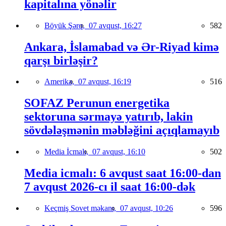
kapitalına yönəlir
Böyük Şərq,
07 avqust, 16:27
582
Ankara, İslamabad və Ər-Riyad kimə
qarşı birləşir?
Amerika,
07 avqust, 16:19
516
SOFAZ Perunun energetika
sektoruna sərmayə yatırıb, lakin
sövdələşmənin məbləğini açıqlamayıb
Media İcmalı,
07 avqust, 16:10
502
Media icmalı: 6 avqust saat 16:00-dan
7 avqust 2026-cı il saat 16:00-dək
Keçmiş Sovet məkanı,
07 avqust, 10:26
596