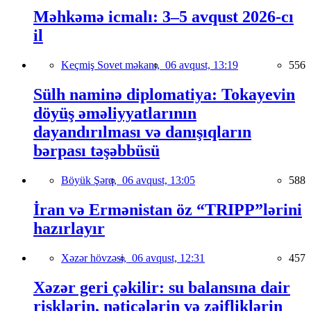
Məhkəmə icmalı: 3–5 avqust 2026-cı
il
Keçmiş Sovet məkanı,
06 avqust, 13:19
556
Sülh naminə diplomatiya: Tokayevin
döyüş əməliyyatlarının
dayandırılması və danışıqların
bərpası təşəbbüsü
Böyük Şərq,
06 avqust, 13:05
588
İran və Ermənistan öz “TRIPP”lərini
hazırlayır
Xəzər hövzəsi,
06 avqust, 12:31
457
Xəzər geri çəkilir: su balansına dair
risklərin, nəticələrin və zəifliklərin