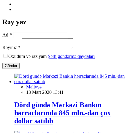
Rəy yaz
Ad *
Rəyiniz *
Oxudum və razıyam
Şərh göndərmə qaydaları
Göndər
Maliyyə
13 Mart 2020 13:41
Dörd gündə Mərkəzi Bankın
hərraclarında 845 mln.-dan çox
dollar satılıb