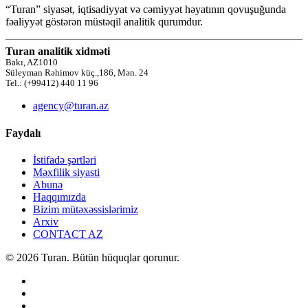
“Turan” siyasət, iqtisadiyyat və cəmiyyət həyatının qovuşuğunda
fəaliyyət göstərən müstəqil analitik qurumdur.
Turan analitik xidməti
Bakı, AZ1010
Süleyman Rəhimov küç.,186, Mən. 24
Tel.: (+99412) 440 11 96
agency@turan.az
Faydalı
İstifadə şərtləri
Məxfilik siyasti
Abunə
Haqqımızda
Bizim mütəxəssislərimiz
Arxiv
CONTACT AZ
© 2026 Turan. Bütün hüquqlar qorunur.