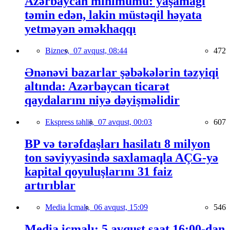
Azərbaycan minimumu: yaşamağı
təmin edən, lakin müstəqil həyata
yetməyən əməkhaqqı
Biznes,
07 avqust, 08:44
472
Ənənəvi bazarlar şəbəkələrin təzyiqi
altında: Azərbaycan ticarət
qaydalarını niyə dəyişməlidir
Ekspress təhlil,
07 avqust, 00:03
607
BP və tərəfdaşları hasilatı 8 milyon
ton səviyyəsində saxlamaqla AÇG-yə
kapital qoyuluşlarını 31 faiz
artırıblar
Media İcmalı,
06 avqust, 15:09
546
Media icmalı: 5 avqust saat 16:00-dan