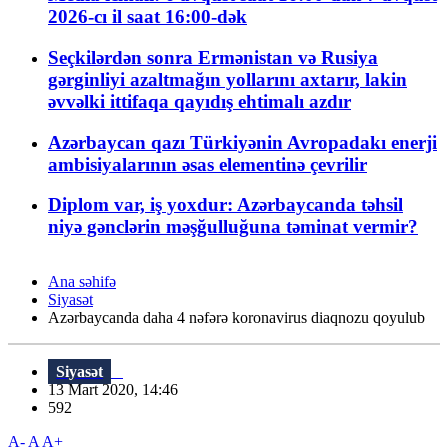
2026-cı il saat 16:00-dək
Seçkilərdən sonra Ermənistan və Rusiya
gərginliyi azaltmağın yollarını axtarır, lakin
əvvəlki ittifaqa qayıdış ehtimalı azdır
Azərbaycan qazı Türkiyənin Avropadakı enerji
ambisiyalarının əsas elementinə çevrilir
Diplom var, iş yoxdur: Azərbaycanda təhsil
niyə gənclərin məşğulluğuna təminat vermir?
Ana səhifə
Siyasət
Azərbaycanda daha 4 nəfərə koronavirus diaqnozu qoyulub
Siyasət
13 Mart 2020, 14:46
592
A-
A
A+