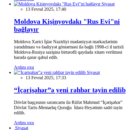
Siyasət
13 Fevral 2025, 17:40
Moldova Kişinyovdakı "Rus Evi"ni
bağlayır
Moldova Xarici İşlər Nazirliyi mədəniyyət mərkəzlərinin
yaradılması və fəaliyyət göstərməsi ilə bağlı 1998-ci il tarixli
Moldova-Rusiya sazişinə birtərəfli qaydada xitam verilməsi
barədə qərar qəbul edib.
Ardını oxu
Siyasət
13 Fevral 2025, 17:33
“İçərişəhər”ə yeni rəhbər təyin edilib
Dövlət başçısının sərəncamı ilə Rüfət Mahmud “İçərişəhər”
Dövlət Tarix-Memarlıq Qoruğu İdarə Heyətinin sədri təyin
edilib.
Ardını oxu
Siyasət