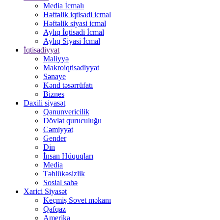
Media İcmalı
Həftəlik iqtisadi icmal
Həftəlik siyasi icmal
Aylıq İqtisadi İcmal
Aylıq Siyasi İcmal
İqtisadiyyat
Maliyyə
Makroiqtisadiyyat
Sənaye
Kənd təsərrüfatı
Biznes
Daxili siyasət
Qanunvericilik
Dövlət quruculuğu
Cəmiyyət
Gender
Din
İnsan Hüquqları
Media
Təhlükəsizlik
Sosial sahə
Xarici Siyasət
Keçmiş Sovet məkanı
Qafqaz
Amerika