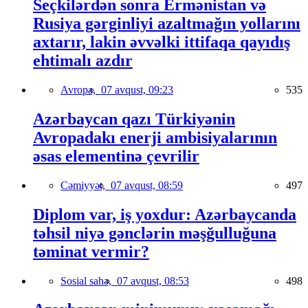
Seçkilərdən sonra Ermənistan və
Rusiya gərginliyi azaltmağın yollarını
axtarır, lakin əvvəlki ittifaqa qayıdış
ehtimalı azdır
Avropa,
07 avqust, 09:23
535
Azərbaycan qazı Türkiyənin
Avropadakı enerji ambisiyalarının
əsas elementinə çevrilir
Cəmiyyət,
07 avqust, 08:59
497
Diplom var, iş yoxdur: Azərbaycanda
təhsil niyə gənclərin məşğulluğuna
təminat vermir?
Sosial sahə,
07 avqust, 08:53
498