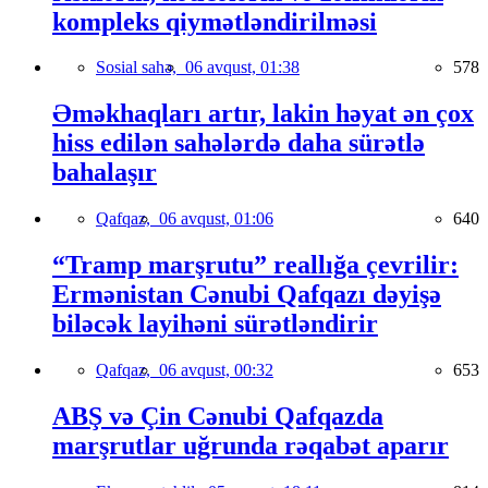
kompleks qiymətləndirilməsi
Sosial sahə,
06 avqust, 01:38
578
Əməkhaqları artır, lakin həyat ən çox
hiss edilən sahələrdə daha sürətlə
bahalaşır
Qafqaz,
06 avqust, 01:06
640
“Tramp marşrutu” reallığa çevrilir:
Ermənistan Cənubi Qafqazı dəyişə
biləcək layihəni sürətləndirir
Qafqaz,
06 avqust, 00:32
653
ABŞ və Çin Cənubi Qafqazda
marşrutlar uğrunda rəqabət aparır