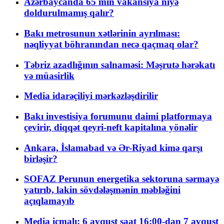
Azərbaycanda 65 min vakansiya niyə
doldurulmamış qalır?
Bakı metrosunun xətlərinin ayrılması:
nəqliyyat böhranından necə qaçmaq olar?
Təbriz azadlığının salnaməsi: Məşrutə hərəkatı
və müasirlik
Media idarəçiliyi mərkəzləşdirilir
Bakı investisiya forumunu daimi platformaya
çevirir, diqqət qeyri-neft kapitalına yönəlir
Ankara, İslamabad və Ər-Riyad kimə qarşı
birləşir?
SOFAZ Perunun energetika sektoruna sərmayə
yatırıb, lakin sövdələşmənin məbləğini
açıqlamayıb
Media icmalı: 6 avqust saat 16:00-dan 7 avqust