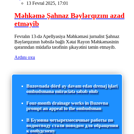
13 Fevral 2025, 17:01
Məhkəmə Şahnaz Bəylərqızını azad
etməyib
Fevralın 13-də Apellyasiya Məhkəməsi jurnalist Şahnaz
Bəylərqızının həbsilə bağlı Xətai Rayon Məhkəməsinin
qərarından müdafiə tərəfinin şikayətini təmin etməyib.
Ardını oxu
Buzovnada dörd ay davam edən drenaj işləri
ombudsmana müraciətə səbəb olub
Four-month drainage works in Buzovna
prompt an appeal to the ombudsman
В Бузовна четырехмесячные работы по
водоотводу стали поводом для обращения
к омбудсмену