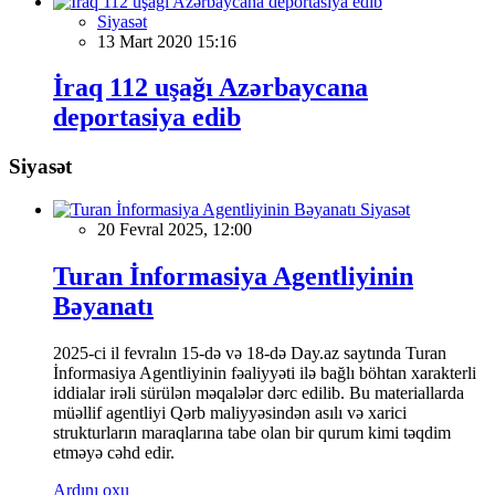
Siyasət
13 Mart 2020 15:16
İraq 112 uşağı Azərbaycana
deportasiya edib
Siyasət
Siyasət
20 Fevral 2025, 12:00
Turan İnformasiya Agentliyinin
Bəyanatı
2025-ci il fevralın 15-də və 18-də Day.az saytında Turan
İnformasiya Agentliyinin fəaliyyəti ilə bağlı böhtan xarakterli
iddialar irəli sürülən məqalələr dərc edilib. Bu materiallarda
müəllif agentliyi Qərb maliyyəsindən asılı və xarici
strukturların maraqlarına tabe olan bir qurum kimi təqdim
etməyə cəhd edir.
Ardını oxu