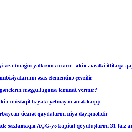
 azaltmağın yollarını axtarır, lakin əvvəlki ittifaqa qa
bisiyalarının əsas elementinə çevrilir
 gənclərin məşğulluğuna təminat vermir?
kin müstəqil həyata yetməyən əməkhaqqı
rbaycan ticarət qaydalarını niyə dəyişməlidir
ində saxlamaqla AÇG-yə kapital qoyuluşlarını 31 faiz ar