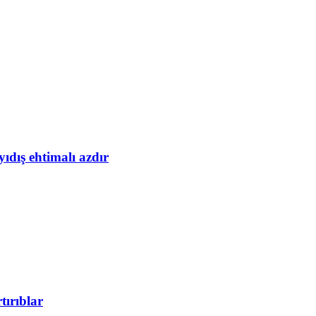
yıdış ehtimalı azdır
tırıblar