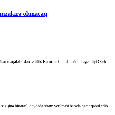
müzakirə olunacaq
rülən məqalələr dərc edilib. Bu materiallarda müəllif agentliyi Qərb
sazişinə birtərəfli qaydada xitam verilməsi barədə qərar qəbul edib.