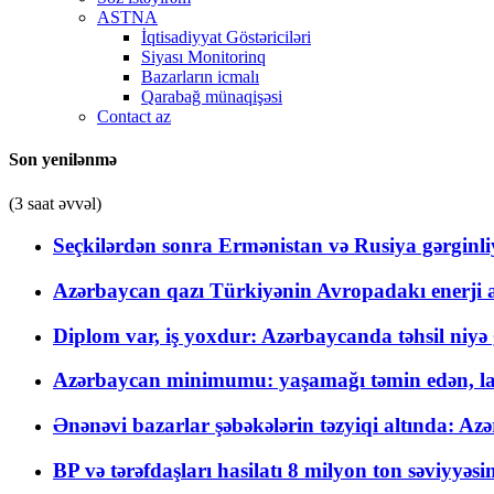
ASTNA
İqtisadiyyat Göstəriciləri
Siyası Monitorinq
Bazarların icmalı
Qarabağ münaqişəsi
Contact az
Son yenilənmə
(3 saat əvvəl)
Seçkilərdən sonra Ermənistan və Rusiya gərginliyi
Azərbaycan qazı Türkiyənin Avropadakı enerji am
Diplom var, iş yoxdur: Azərbaycanda təhsil niyə
Azərbaycan minimumu: yaşamağı təmin edən, la
Ənənəvi bazarlar şəbəkələrin təzyiqi altında: Azə
BP və tərəfdaşları hasilatı 8 milyon ton səviyyəs