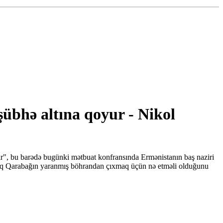
bhə altına qoyur - Nikol
r", bu barədə bugünki mətbuat konfransında Ermənistanın baş naziri
ğlıq Qarabağın yaranmış böhrandan çıxmaq üçün nə etməli olduğunu