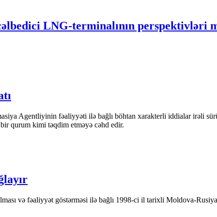
lbedici LNG-terminalının perspektivləri 
atı
iya Agentliyinin fəaliyyəti ilə bağlı böhtan xarakterli iddialar irəli sü
n bir qurum kimi təqdim etməyə cəhd edir.
ğlayır
ası və fəaliyyət göstərməsi ilə bağlı 1998-ci il tarixli Moldova-Rusiya 