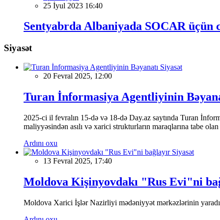
25 İyul 2023 16:40
Sentyabrda Albaniyada SOCAR üçün cə
Siyasət
Siyasət
20 Fevral 2025, 12:00
Turan İnformasiya Agentliyinin Bəyan
2025-ci il fevralın 15-də və 18-də Day.az saytında Turan İnformas
maliyyəsindən asılı və xarici strukturların maraqlarına tabe ola
Ardını oxu
Siyasət
13 Fevral 2025, 17:40
Moldova Kişinyovdakı "Rus Evi"ni ba
Moldova Xarici İşlər Nazirliyi mədəniyyət mərkəzlərinin yaradılm
Ardını oxu