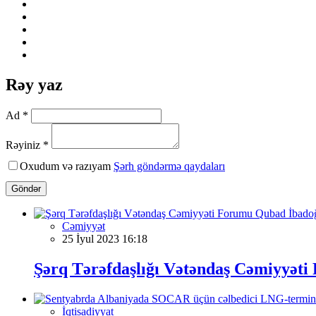
Rəy yaz
Ad *
Rəyiniz *
Oxudum və razıyam
Şərh göndərmə qaydaları
Göndər
Cəmiyyət
25 İyul 2023 16:18
Şərq Tərəfdaşlığı Vətəndaş Cəmiyyəti 
İqtisadiyyat