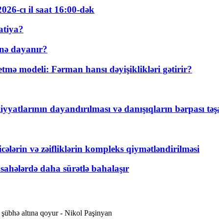
026-cı il saat 16:00-dək
atiya?
nə dayanır?
ə modeli: Fərman hansı dəyişiklikləri gətirir?
yyatlarının dayandırılması və danışıqların bərpası tə
ticələrin və zəifliklərin kompleks qiymətləndirilməsi
 sahələrdə daha sürətlə bahalaşır
übhə altına qoyur - Nikol Paşinyan