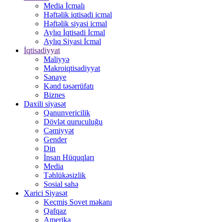
Media İcmalı
Həftəlik iqtisadi icmal
Həftəlik siyasi icmal
Aylıq İqtisadi İcmal
Aylıq Siyasi İcmal
İqtisadiyyat
Maliyyə
Makroiqtisadiyyat
Sənaye
Kənd təsərrüfatı
Biznes
Daxili siyasət
Qanunvericilik
Dövlət quruculuğu
Cəmiyyət
Gender
Din
İnsan Hüquqları
Media
Təhlükəsizlik
Sosial sahə
Xarici Siyasət
Keçmiş Sovet məkanı
Qafqaz
Amerika