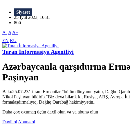
Siyasət
25 İyul 2023, 16:31
866
A-
A
A+
EN
RU
Turan İnformasiya Agentliyi
Azərbaycanla qarşıdurma Ermən
Paşinyan
Bakı/25.07.23/Turan: Ermənilər "bütün dünyanın yatıb, Dağlıq Qaraba
Nikol Paşinyan bildirib."Biz deyə bilərik ki, Rusiya, ABŞ, Avropa 
formalaşdırmalıyıq. Dağlıq Qarabağ hakimiyyətin...
Daha çox oxumaq üçün daxil olun və ya abunə olun
Daxil ol
Abunə ol