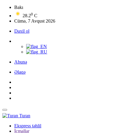
Bakı
0
28.2
C
Cümə, 7 Avqust 2026
Daxil ol
Abunə
Əlaqə
Turan
Ekspress təhlil
İcmallar