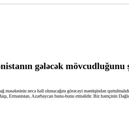
istanın gələcək mövcudluğunu şü
ğ məsələsinin necə həll olunacağını görəcəyi məntiqindən qurtulmalıdı
İttifaqı, Ermənistan, Azərbaycan bunu-bunu etməlidir. Biz həmçinin Da