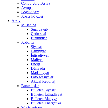
Cənub-Şərqi Asiya
Avropa
Böyük Şərq
Xəzər hövzəsi
Arxiv
Müsahibə
Sual-cavab
Çətin sual
Bizimkiler
Xəbərlər
Siyasət
Cəmiyyət
İqtisadiyyat
Maliyyə
Enerji
Dünyada
Mədəniyyət
Foto sessiyalar
Aktual Reportaj
Buraxılışlar
Bülleten Siyasət
Bülleten İqtisadiyyat
Bülleten Maliyyə
Bülleten Energetika
Söz istəyirəm