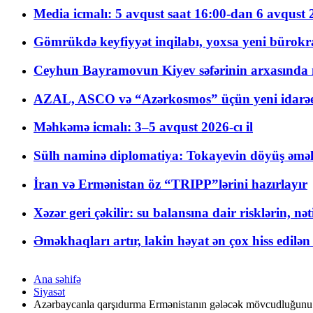
Media icmalı: 5 avqust saat 16:00-dan 6 avqust 2
Gömrükdə keyfiyyət inqilabı, yoxsa yeni bürokr
Ceyhun Bayramovun Kiyev səfərinin arxasında 
AZAL, ASCO və “Azərkosmos” üçün yeni idarəetm
Məhkəmə icmalı: 3–5 avqust 2026-cı il
Sülh naminə diplomatiya: Tokayevin döyüş əməli
İran və Ermənistan öz “TRIPP”lərini hazırlayır
Xəzər geri çəkilir: su balansına dair risklərin, nə
Əməkhaqları artır, lakin həyat ən çox hiss edilən
Ana səhifə
Siyasət
Azərbaycanla qarşıdurma Ermənistanın gələcək mövcudluğunu ş