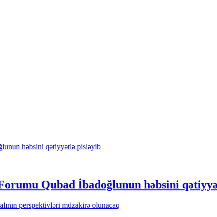
Forumu Qubad İbadoğlunun həbsini qətiyyət