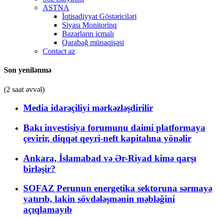
ASTNA
İqtisadiyyat Göstəriciləri
Siyası Monitorinq
Bazarların icmalı
Qarabağ münaqişəsi
Contact az
Son yenilənmə
(2 saat əvvəl)
Media idarəçiliyi mərkəzləşdirilir
Bakı investisiya forumunu daimi platformaya
çevirir, diqqət qeyri-neft kapitalına yönəlir
Ankara, İslamabad və Ər-Riyad kimə qarşı
birləşir?
SOFAZ Perunun energetika sektoruna sərmayə
yatırıb, lakin sövdələşmənin məbləğini
açıqlamayıb