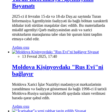
Bəyanatı
2025-ci il fevralın 15-də və 18-də Day.az saytında Turan
İnformasiya Agentliyinin fəaliyyəti ilə bağlı böhtan xarakterli
iddialar irəli sürülən məqalələr dərc edilib. Bu materiallarda
müəllif agentliyi Qərb maliyyəsindən asılı və xarici
strukturların maraqlarına tabe olan bir qurum kimi təqdim
etməyə cəhd edir.
Ardını oxu
Siyasət
13 Fevral 2025, 17:40
Moldova Kişinyovdakı "Rus Evi"ni
bağlayır
Moldova Xarici İşlər Nazirliyi mədəniyyət mərkəzlərinin
yaradılması və fəaliyyət göstərməsi ilə bağlı 1998-ci il tarixli
Moldova-Rusiya sazişinə birtərəfli qaydada xitam verilməsi
barədə qərar qəbul edib.
Ardını oxu
Siyasət