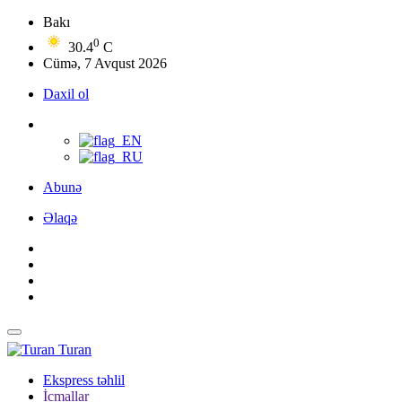
Bakı
0
30.4
C
Cümə, 7 Avqust 2026
Daxil ol
Abunə
Əlaqə
Turan
Ekspress təhlil
İcmallar