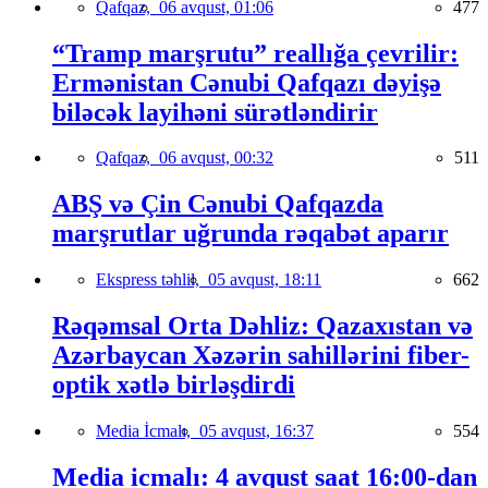
Qafqaz,
06 avqust, 01:06
477
“Tramp marşrutu” reallığa çevrilir:
Ermənistan Cənubi Qafqazı dəyişə
biləcək layihəni sürətləndirir
Qafqaz,
06 avqust, 00:32
511
ABŞ və Çin Cənubi Qafqazda
marşrutlar uğrunda rəqabət aparır
Ekspress təhlil,
05 avqust, 18:11
662
Rəqəmsal Orta Dəhliz: Qazaxıstan və
Azərbaycan Xəzərin sahillərini fiber-
optik xətlə birləşdirdi
Media İcmalı,
05 avqust, 16:37
554
Media icmalı: 4 avqust saat 16:00-dan