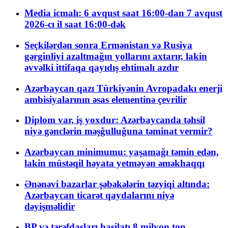
Media icmalı: 6 avqust saat 16:00-dan 7 avqust
2026-cı il saat 16:00-dək
Seçkilərdən sonra Ermənistan və Rusiya
gərginliyi azaltmağın yollarını axtarır, lakin
əvvəlki ittifaqa qayıdış ehtimalı azdır
Azərbaycan qazı Türkiyənin Avropadakı enerji
ambisiyalarının əsas elementinə çevrilir
Diplom var, iş yoxdur: Azərbaycanda təhsil
niyə gənclərin məşğulluğuna təminat vermir?
Azərbaycan minimumu: yaşamağı təmin edən,
lakin müstəqil həyata yetməyən əməkhaqqı
Ənənəvi bazarlar şəbəkələrin təzyiqi altında:
Azərbaycan ticarət qaydalarını niyə
dəyişməlidir
BP və tərəfdaşları hasilatı 8 milyon ton