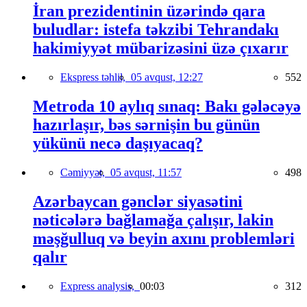
İran prezidentinin üzərində qara
buludlar: istefa təkzibi Tehrandakı
hakimiyyət mübarizəsini üzə çıxarır
Ekspress təhlil,
05 avqust, 12:27
552
Metroda 10 aylıq sınaq: Bakı gələcəyə
hazırlaşır, bəs sərnişin bu günün
yükünü necə daşıyacaq?
Cəmiyyət,
05 avqust, 11:57
498
Azərbaycan gənclər siyasətini
nəticələrə bağlamağa çalışır, lakin
məşğulluq və beyin axını problemləri
qalır
Express analysis,
00:03
312