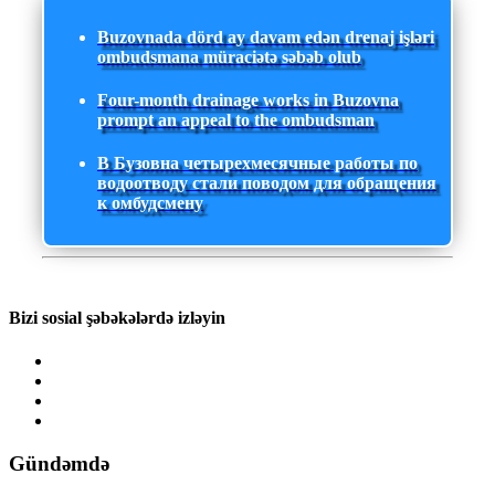
Buzovnada dörd ay davam edən drenaj işləri
ombudsmana müraciətə səbəb olub
Four-month drainage works in Buzovna
prompt an appeal to the ombudsman
В Бузовна четырехмесячные работы по
водоотводу стали поводом для обращения
к омбудсмену
Bizi sosial şəbəkələrdə izləyin
Gündəmdə