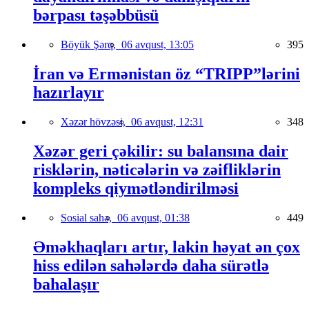
bərpası təşəbbüsü
Böyük Şərq,
06 avqust, 13:05
395
İran və Ermənistan öz “TRIPP”lərini
hazırlayır
Xəzər hövzəsi,
06 avqust, 12:31
348
Xəzər geri çəkilir: su balansına dair
risklərin, nəticələrin və zəifliklərin
kompleks qiymətləndirilməsi
Sosial sahə,
06 avqust, 01:38
449
Əməkhaqları artır, lakin həyat ən çox
hiss edilən sahələrdə daha sürətlə
bahalaşır