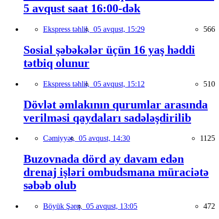
5 avqust saat 16:00-dək
Ekspress təhlil,
05 avqust, 15:29
566
Sosial şəbəkələr üçün 16 yaş həddi
tətbiq olunur
Ekspress təhlil,
05 avqust, 15:12
510
Dövlət əmlakının qurumlar arasında
verilməsi qaydaları sadələşdirilib
Cəmiyyət,
05 avqust, 14:30
1125
Buzovnada dörd ay davam edən
drenaj işləri ombudsmana müraciətə
səbəb olub
Böyük Şərq,
05 avqust, 13:05
472