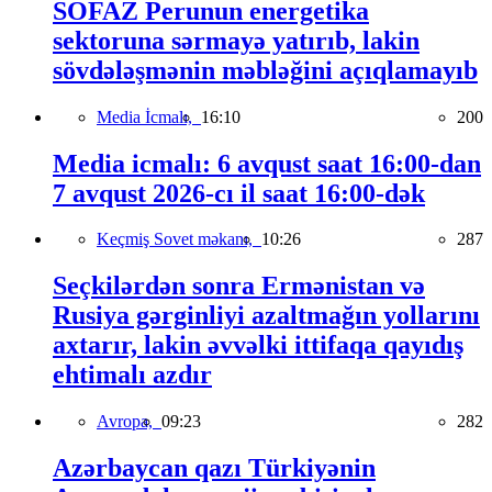
SOFAZ Perunun energetika
sektoruna sərmayə yatırıb, lakin
sövdələşmənin məbləğini açıqlamayıb
Media İcmalı,
16:10
200
Media icmalı: 6 avqust saat 16:00-dan
7 avqust 2026-cı il saat 16:00-dək
Keçmiş Sovet məkanı,
10:26
287
Seçkilərdən sonra Ermənistan və
Rusiya gərginliyi azaltmağın yollarını
axtarır, lakin əvvəlki ittifaqa qayıdış
ehtimalı azdır
Avropa,
09:23
282
Azərbaycan qazı Türkiyənin