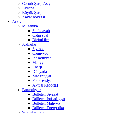
Cənub-Şərqi Asiya
Avropa
Böyük Şərq
Xəzər hövzəsi
Arxiv
Müsahibə
Sual-cavab
Çətin sual
Bizimkiler
Xəbərlər
Siyasət
Cəmiyyət
İqtisadiyyat
Maliyyə
Enerji
Dünyada
Mədəniyyət
Foto sessiyalar
Aktual Reportaj
Buraxılışlar
Bülleten Siyasət
Bülleten İqtisadiyyat
Bülleten Maliyyə
Bülleten Energetika
Söz istəyirəm