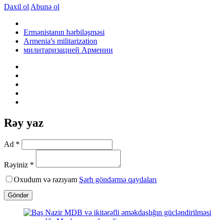
Daxil ol
Abunə ol
Ermənistanın hərbiləşməsi
Armenia's militarization
милитаризацией Армении
Rəy yaz
Ad *
Rəyiniz *
Oxudum və razıyam
Şərh göndərmə qaydaları
Göndər