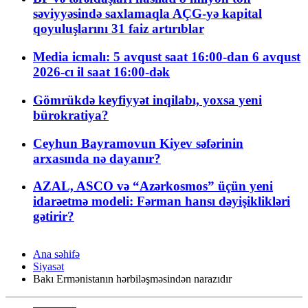
səviyyəsində saxlamaqla AÇG-yə kapital
qoyuluşlarını 31 faiz artırıblar
Media icmalı: 5 avqust saat 16:00-dan 6 avqust
2026-cı il saat 16:00-dək
Gömrükdə keyfiyyət inqilabı, yoxsa yeni
bürokratiya?
Ceyhun Bayramovun Kiyev səfərinin
arxasında nə dayanır?
AZAL, ASCO və “Azərkosmos” üçün yeni
idarəetmə modeli: Fərman hansı dəyişiklikləri
gətirir?
Ana səhifə
Siyasət
Bakı Ermənistanın hərbiləşməsindən narazıdır