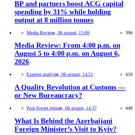
BP and partners boost ACG capital
spending by 31% while holding
output at 8 million tonnes
Media Review,
06 avqust, 15:09
396
Media Review: From 4:00 p.m. on
August 5 to 4:00 p.m. on August 6,
2026
Express analysis,
06 avqust, 14:51
416
A Quality Revolution at Customs —
or New Bureaucracy?
Post-Soviet region,
06 avqust, 14:37
448
What Is Behind the Azerbaijani
Foreign Minister’s Visit to Kyiv?