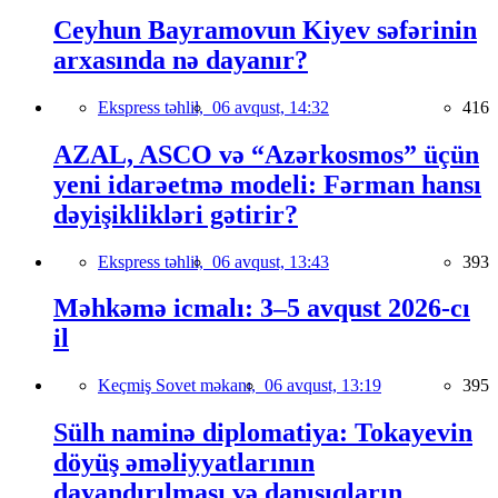
Ceyhun Bayramovun Kiyev səfərinin
arxasında nə dayanır?
Ekspress təhlil,
06 avqust, 14:32
416
AZAL, ASCO və “Azərkosmos” üçün
yeni idarəetmə modeli: Fərman hansı
dəyişiklikləri gətirir?
Ekspress təhlil,
06 avqust, 13:43
393
Məhkəmə icmalı: 3–5 avqust 2026-cı
il
Keçmiş Sovet məkanı,
06 avqust, 13:19
395
Sülh naminə diplomatiya: Tokayevin
döyüş əməliyyatlarının
dayandırılması və danışıqların