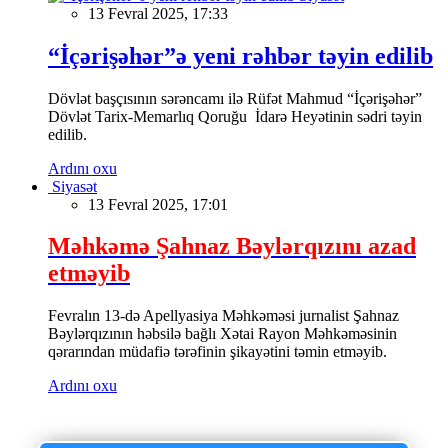
13 Fevral 2025, 17:33
“İçərişəhər”ə yeni rəhbər təyin edilib
Dövlət başçısının sərəncamı ilə Rüfət Mahmud “İçərişəhər”
Dövlət Tarix-Memarlıq Qoruğu İdarə Heyətinin sədri təyin
edilib.
Ardını oxu
Siyasət
13 Fevral 2025, 17:01
Məhkəmə Şahnaz Bəylərqızını azad
etməyib
Fevralın 13-də Apellyasiya Məhkəməsi jurnalist Şahnaz
Bəylərqızının həbsilə bağlı Xətai Rayon Məhkəməsinin
qərarından müdafiə tərəfinin şikayətini təmin etməyib.
Ardını oxu