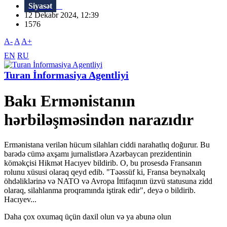
Siyasət
12 Dekabr 2024, 12:39
1576
A-
A
A+
EN
RU
Turan İnformasiya Agentliyi
Bakı Ermənistanın
hərbiləşməsindən narazıdır
Ermənistana verilən hücum silahları ciddi narahatlıq doğurur. Bu
barədə cümə axşamı jurnalistlərə Azərbaycan prezidentinin
köməkçisi Hikmət Hacıyev bildirib. O, bu prosesdə Fransanın
rolunu xüsusi olaraq qeyd edib. "Təəssüf ki, Fransa beynəlxalq
öhdəliklərinə və NATO və Avropa İttifaqının üzvü statusuna zidd
olaraq, silahlanma proqramında iştirak edir", deyə o bildirib.
Hacıyev...
Daha çox oxumaq üçün daxil olun və ya abunə olun