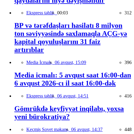
qaydalarını niyə dəyişməlidir
Ekspress təhlil,
00:03
312
BP və tərəfdaşları hasilatı 8 milyon
ton səviyyəsində saxlamaqla AÇG-yə
kapital qoyuluşlarını 31 faiz
artırıblar
Media İcmalı,
06 avqust, 15:09
396
Media icmalı: 5 avqust saat 16:00-dan
6 avqust 2026-cı il saat 16:00-dək
Ekspress təhlil,
06 avqust, 14:51
416
Gömrükdə keyfiyyət inqilabı, yoxsa
yeni bürokratiya?
Keçmiş Sovet məkanı,
06 avqust, 14:37
448