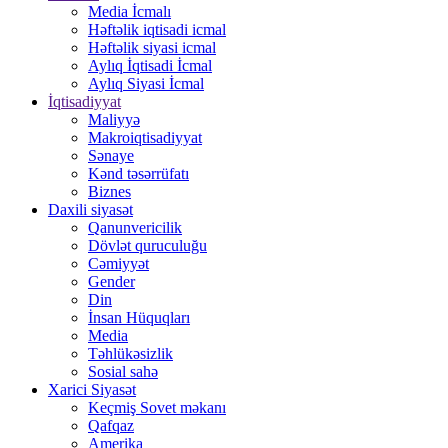
Media İcmalı
Həftəlik iqtisadi icmal
Həftəlik siyasi icmal
Aylıq İqtisadi İcmal
Aylıq Siyasi İcmal
İqtisadiyyat
Maliyyə
Makroiqtisadiyyat
Sənaye
Kənd təsərrüfatı
Biznes
Daxili siyasət
Qanunvericilik
Dövlət quruculuğu
Cəmiyyət
Gender
Din
İnsan Hüquqları
Media
Təhlükəsizlik
Sosial sahə
Xarici Siyasət
Keçmiş Sovet məkanı
Qafqaz
Amerika