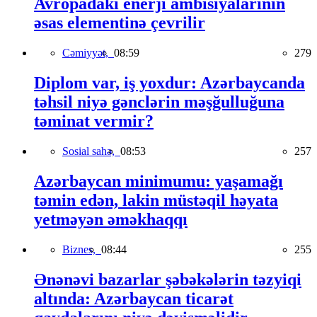
Avropadakı enerji ambisiyalarının
əsas elementinə çevrilir
Cəmiyyət,
08:59
279
Diplom var, iş yoxdur: Azərbaycanda
təhsil niyə gənclərin məşğulluğuna
təminat vermir?
Sosial sahə,
08:53
257
Azərbaycan minimumu: yaşamağı
təmin edən, lakin müstəqil həyata
yetməyən əməkhaqqı
Biznes,
08:44
255
Ənənəvi bazarlar şəbəkələrin təzyiqi
altında: Azərbaycan ticarət