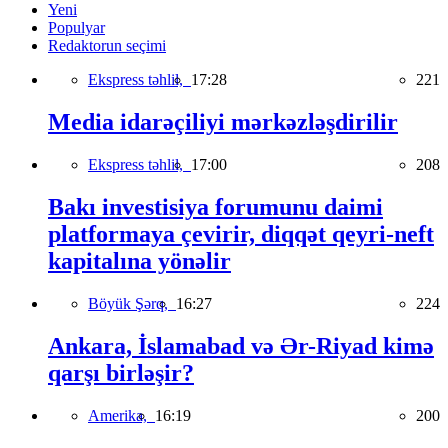
Yeni
Populyar
Redaktorun seçimi
Ekspress təhlil,
17:28
221
Media idarəçiliyi mərkəzləşdirilir
Ekspress təhlil,
17:00
208
Bakı investisiya forumunu daimi
platformaya çevirir, diqqət qeyri-neft
kapitalına yönəlir
Böyük Şərq,
16:27
224
Ankara, İslamabad və Ər-Riyad kimə
qarşı birləşir?
Amerika,
16:19
200