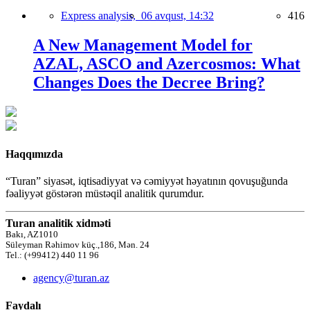
Express analysis,
06 avqust, 14:32
416
A New Management Model for
AZAL, ASCO and Azercosmos: What
Changes Does the Decree Bring?
Haqqımızda
“Turan” siyasət, iqtisadiyyat və cəmiyyət həyatının qovuşuğunda
fəaliyyət göstərən müstəqil analitik qurumdur.
Turan analitik xidməti
Bakı, AZ1010
Süleyman Rəhimov küç.,186, Mən. 24
Tel.: (+99412) 440 11 96
agency@turan.az
Faydalı