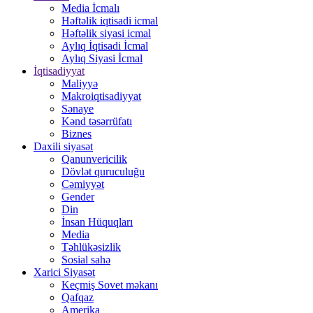
Media İcmalı
Həftəlik iqtisadi icmal
Həftəlik siyasi icmal
Aylıq İqtisadi İcmal
Aylıq Siyasi İcmal
İqtisadiyyat
Maliyyə
Makroiqtisadiyyat
Sənaye
Kənd təsərrüfatı
Biznes
Daxili siyasət
Qanunvericilik
Dövlət quruculuğu
Cəmiyyət
Gender
Din
İnsan Hüquqları
Media
Təhlükəsizlik
Sosial sahə
Xarici Siyasət
Keçmiş Sovet məkanı
Qafqaz
Amerika