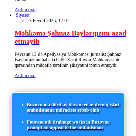
Ardını oxu
Siyasət
13 Fevral 2025, 17:01
Məhkəmə Şahnaz Bəylərqızını azad
etməyib
Fevralın 13-də Apellyasiya Məhkəməsi jurnalist Şahnaz
Bəylərqızının həbsilə bağlı Xətai Rayon Məhkəməsinin
qərarından müdafiə tərəfinin şikayətini təmin etməyib.
Ardını oxu
Buzovnada dörd ay davam edən drenaj işləri
ombudsmana müraciətə səbəb olub
Four-month drainage works in Buzovna
prompt an appeal to the ombudsman