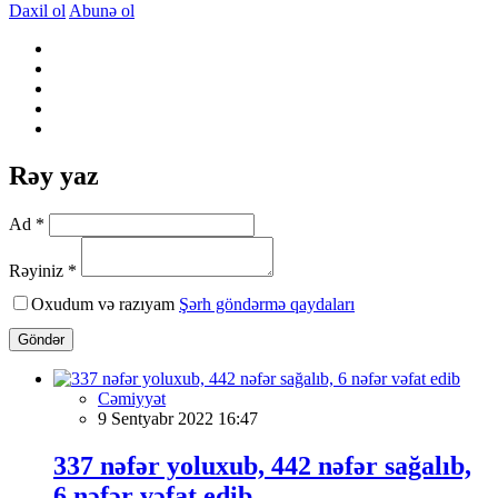
Daxil ol
Abunə ol
Rəy yaz
Ad *
Rəyiniz *
Oxudum və razıyam
Şərh göndərmə qaydaları
Göndər
Cəmiyyət
9 Sentyabr 2022 16:47
337 nəfər yoluxub, 442 nəfər sağalıb,
6 nəfər vəfat edib