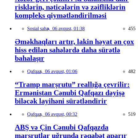
risklərin, nəticələrin və zəifliklərin
kompleks qiymətləndirilməsi
Sosial sahə,
06 avqust, 01:38
455
Əməkhaqları artır, lakin həyat ən çox
hiss edilən sahələrdə daha sürətlə
bahalaşır
Qafqaz,
06 avqust, 01:06
482
“Tramp marşrutu” reallığa çevrilir:
Ermənistan Cənubi Qafqazı dəyişə
biləcək layihəni sürətləndirir
Qafqaz,
06 avqust, 00:32
519
ABŞ və Çin Cənubi Qafqazda
marşrutlar uğrunda rəqabət aparır