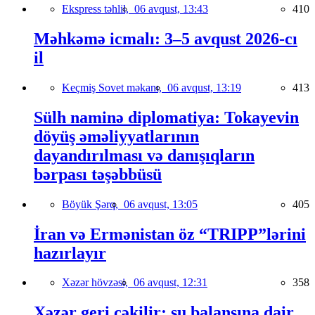
Ekspress təhlil,
06 avqust, 13:43
410
Məhkəmə icmalı: 3–5 avqust 2026-cı
il
Keçmiş Sovet məkanı,
06 avqust, 13:19
413
Sülh naminə diplomatiya: Tokayevin
döyüş əməliyyatlarının
dayandırılması və danışıqların
bərpası təşəbbüsü
Böyük Şərq,
06 avqust, 13:05
405
İran və Ermənistan öz “TRIPP”lərini
hazırlayır
Xəzər hövzəsi,
06 avqust, 12:31
358
Xəzər geri çəkilir: su balansına dair