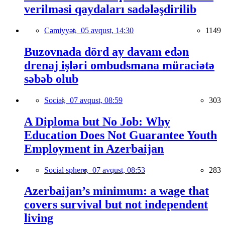
verilməsi qaydaları sadələşdirilib
Cəmiyyət,
05 avqust, 14:30
1149
Buzovnada dörd ay davam edən
drenaj işləri ombudsmana müraciətə
səbəb olub
Social,
07 avqust, 08:59
303
A Diploma but No Job: Why
Education Does Not Guarantee Youth
Employment in Azerbaijan
Social sphere,
07 avqust, 08:53
283
Azerbaijan’s minimum: a wage that
covers survival but not independent
living