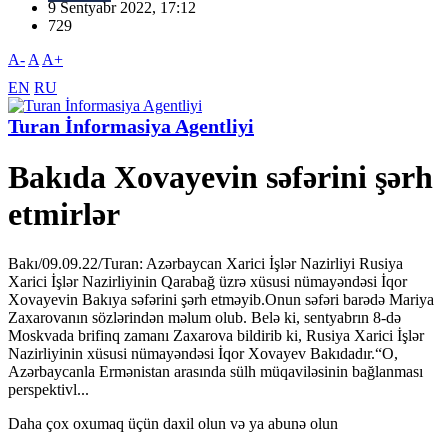
9 Sentyabr 2022, 17:12
729
A-
A
A+
EN
RU
Turan İnformasiya Agentliyi
Bakıda Xovayevin səfərini şərh
etmirlər
Bakı/09.09.22/Turan: Azərbaycan Xarici İşlər Nazirliyi Rusiya
Xarici İşlər Nazirliyinin Qarabağ üzrə xüsusi nümayəndəsi İqor
Xovayevin Bakıya səfərini şərh etməyib.Onun səfəri barədə Mariya
Zaxarovanın sözlərindən məlum olub. Belə ki, sentyabrın 8-də
Moskvada brifinq zamanı Zaxarova bildirib ki, Rusiya Xarici İşlər
Nazirliyinin xüsusi nümayəndəsi İqor Xovayev Bakıdadır.“O,
Azərbaycanla Ermənistan arasında sülh müqaviləsinin bağlanması
perspektivl...
Daha çox oxumaq üçün daxil olun və ya abunə olun