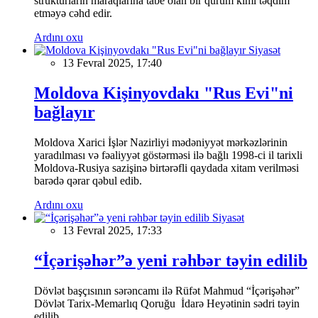
strukturların maraqlarına tabe olan bir qurum kimi təqdim
etməyə cəhd edir.
Ardını oxu
Siyasət
13 Fevral 2025, 17:40
Moldova Kişinyovdakı "Rus Evi"ni
bağlayır
Moldova Xarici İşlər Nazirliyi mədəniyyət mərkəzlərinin
yaradılması və fəaliyyət göstərməsi ilə bağlı 1998-ci il tarixli
Moldova-Rusiya sazişinə birtərəfli qaydada xitam verilməsi
barədə qərar qəbul edib.
Ardını oxu
Siyasət
13 Fevral 2025, 17:33
“İçərişəhər”ə yeni rəhbər təyin edilib
Dövlət başçısının sərəncamı ilə Rüfət Mahmud “İçərişəhər”
Dövlət Tarix-Memarlıq Qoruğu İdarə Heyətinin sədri təyin
edilib.