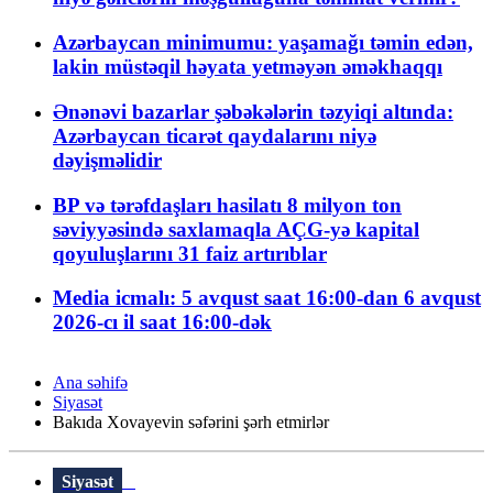
Azərbaycan minimumu: yaşamağı təmin edən,
lakin müstəqil həyata yetməyən əməkhaqqı
Ənənəvi bazarlar şəbəkələrin təzyiqi altında:
Azərbaycan ticarət qaydalarını niyə
dəyişməlidir
BP və tərəfdaşları hasilatı 8 milyon ton
səviyyəsində saxlamaqla AÇG-yə kapital
qoyuluşlarını 31 faiz artırıblar
Media icmalı: 5 avqust saat 16:00-dan 6 avqust
2026-cı il saat 16:00-dək
Ana səhifə
Siyasət
Bakıda Xovayevin səfərini şərh etmirlər
Siyasət