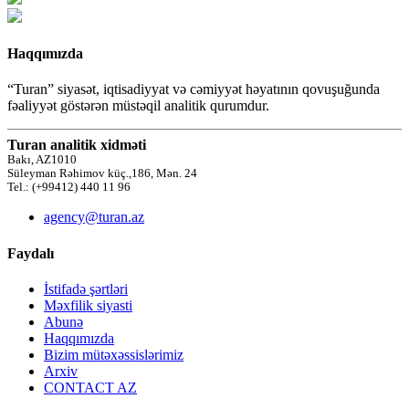
Haqqımızda
“Turan” siyasət, iqtisadiyyat və cəmiyyət həyatının qovuşuğunda
fəaliyyət göstərən müstəqil analitik qurumdur.
Turan analitik xidməti
Bakı, AZ1010
Süleyman Rəhimov küç.,186, Mən. 24
Tel.: (+99412) 440 11 96
agency@turan.az
Faydalı
İstifadə şərtləri
Məxfilik siyasti
Abunə
Haqqımızda
Bizim mütəxəssislərimiz
Arxiv
CONTACT AZ