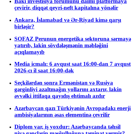
Bakı investisiya forumunu daimi platformaya
çevirir, diqqət qeyri-neft kapitalına yönəlir
Ankara, İslamabad və Ər-Riyad kimə qarşı
birləşir?
SOFAZ Perunun energetika sektoruna sərmayə
yatırıb, lakin sövdələşmənin məbləğini
açıqlamayıb
Media icmalı: 6 avqust saat 16:00-dan 7 avqust
2026-cı il saat 16:00-dək
Seçkilərdən sonra Ermənistan və Rusiya
gərginliyi azaltmağın yollarını axtarır, lakin
əvvəlki ittifaqa qayıdış ehtimalı azdır
Azərbaycan qazı Türkiyənin Avropadakı enerji
ambisiyalarının əsas elementinə çevrilir
Diplom var, iş yoxdur: Azərbaycanda təhsil
niyə gənclərin məşğulluğuna təminat vermir?