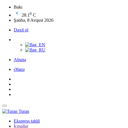
Bakı
0
28.1
C
Şənbə, 8 Avqust 2026
Daxil ol
Abunə
Əlaqə
Turan
Ekspress təhlil
İcmallar