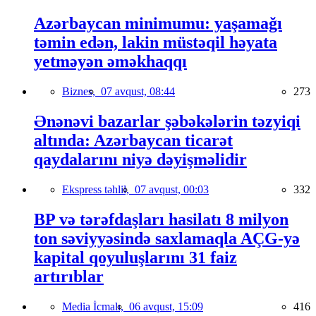
Azərbaycan minimumu: yaşamağı
təmin edən, lakin müstəqil həyata
yetməyən əməkhaqqı
Biznes,
07 avqust, 08:44
273
Ənənəvi bazarlar şəbəkələrin təzyiqi
altında: Azərbaycan ticarət
qaydalarını niyə dəyişməlidir
Ekspress təhlil,
07 avqust, 00:03
332
BP və tərəfdaşları hasilatı 8 milyon
ton səviyyəsində saxlamaqla AÇG-yə
kapital qoyuluşlarını 31 faiz
artırıblar
Media İcmalı,
06 avqust, 15:09
416