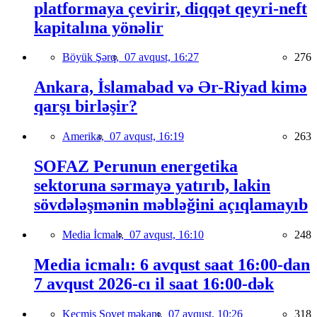
platformaya çevirir, diqqət qeyri-neft
kapitalına yönəlir
Böyük Şərq,
07 avqust, 16:27
276
Ankara, İslamabad və Ər-Riyad kimə
qarşı birləşir?
Amerika,
07 avqust, 16:19
263
SOFAZ Perunun energetika
sektoruna sərmayə yatırıb, lakin
sövdələşmənin məbləğini açıqlamayıb
Media İcmalı,
07 avqust, 16:10
248
Media icmalı: 6 avqust saat 16:00-dan
7 avqust 2026-cı il saat 16:00-dək
Keçmiş Sovet məkanı,
07 avqust, 10:26
318