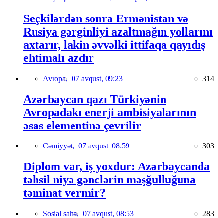
Seçkilərdən sonra Ermənistan və
Rusiya gərginliyi azaltmağın yollarını
axtarır, lakin əvvəlki ittifaqa qayıdış
ehtimalı azdır
Avropa,
07 avqust, 09:23
314
Azərbaycan qazı Türkiyənin
Avropadakı enerji ambisiyalarının
əsas elementinə çevrilir
Cəmiyyət,
07 avqust, 08:59
303
Diplom var, iş yoxdur: Azərbaycanda
təhsil niyə gənclərin məşğulluğuna
təminat vermir?
Sosial sahə,
07 avqust, 08:53
283