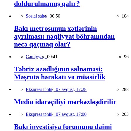
doldurulmamış qalır?
Sosial sahə,
00:50
104
Bakı metrosunun xətlərinin
ayrılması: nəqliyyat böhranından
necə qaçmaq olar?
Cəmiyyət,
00:41
96
Təbriz azadlığının salnaməsi:
Məşrutə hərəkatı və müasirlik
Ekspress təhlil,
07 avqust, 17:28
288
Media idarəçiliyi mərkəzləşdirilir
Ekspress təhlil,
07 avqust, 17:00
263
Bakı investisiya forumunu daimi