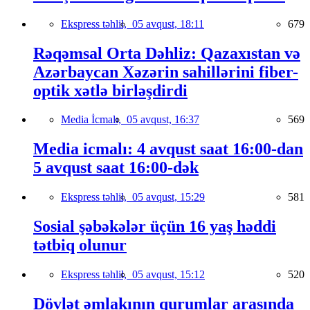
Ekspress təhlil,
05 avqust, 18:11
679
Rəqəmsal Orta Dəhliz: Qazaxıstan və
Azərbaycan Xəzərin sahillərini fiber-
optik xətlə birləşdirdi
Media İcmalı,
05 avqust, 16:37
569
Media icmalı: 4 avqust saat 16:00-dan
5 avqust saat 16:00-dək
Ekspress təhlil,
05 avqust, 15:29
581
Sosial şəbəkələr üçün 16 yaş həddi
tətbiq olunur
Ekspress təhlil,
05 avqust, 15:12
520
Dövlət əmlakının qurumlar arasında