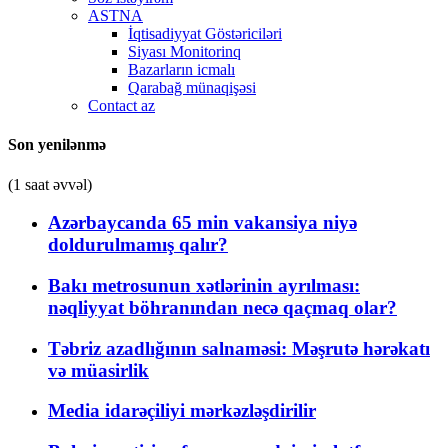
ASTNA
İqtisadiyyat Göstəriciləri
Siyası Monitorinq
Bazarların icmalı
Qarabağ münaqişəsi
Contact az
Son yenilənmə
(1 saat əvvəl)
Azərbaycanda 65 min vakansiya niyə
doldurulmamış qalır?
Bakı metrosunun xətlərinin ayrılması:
nəqliyyat böhranından necə qaçmaq olar?
Təbriz azadlığının salnaməsi: Məşrutə hərəkatı
və müasirlik
Media idarəçiliyi mərkəzləşdirilir