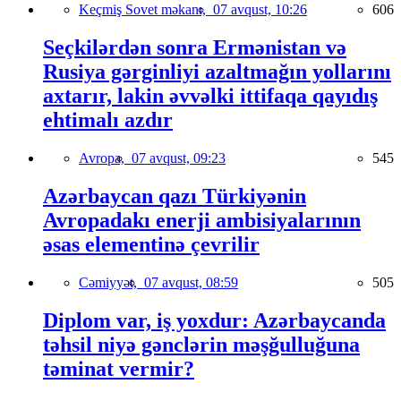
Keçmiş Sovet məkanı,
07 avqust, 10:26
606
Seçkilərdən sonra Ermənistan və
Rusiya gərginliyi azaltmağın yollarını
axtarır, lakin əvvəlki ittifaqa qayıdış
ehtimalı azdır
Avropa,
07 avqust, 09:23
545
Azərbaycan qazı Türkiyənin
Avropadakı enerji ambisiyalarının
əsas elementinə çevrilir
Cəmiyyət,
07 avqust, 08:59
505
Diplom var, iş yoxdur: Azərbaycanda
təhsil niyə gənclərin məşğulluğuna
təminat vermir?