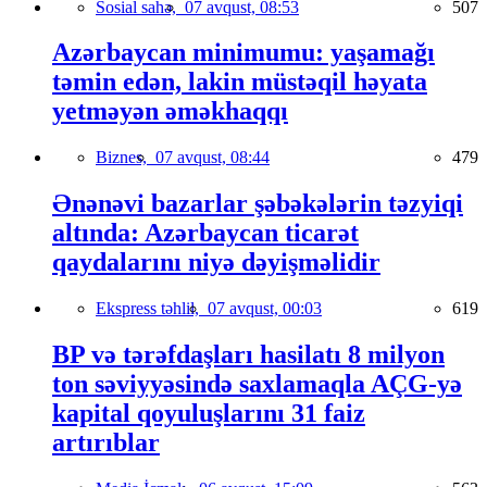
Sosial sahə,
07 avqust, 08:53
507
Azərbaycan minimumu: yaşamağı
təmin edən, lakin müstəqil həyata
yetməyən əməkhaqqı
Biznes,
07 avqust, 08:44
479
Ənənəvi bazarlar şəbəkələrin təzyiqi
altında: Azərbaycan ticarət
qaydalarını niyə dəyişməlidir
Ekspress təhlil,
07 avqust, 00:03
619
BP və tərəfdaşları hasilatı 8 milyon
ton səviyyəsində saxlamaqla AÇG-yə
kapital qoyuluşlarını 31 faiz
artırıblar