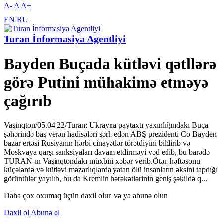
A-
A
A+
EN
RU
Turan İnformasiya Agentliyi
Bayden Buçada kütləvi qətllərə
görə Putini mühakimə etməyə
çağırıb
Vaşinqton/05.04.22/Turan: Ukrayna paytaxtı yaxınlığındakı Buça
şəhərində baş verən hadisələri şərh edən ABŞ prezidenti Co Bayden
bazar ertəsi Rusiyanın hərbi cinayətlər törətdiyini bildirib və
Moskvaya qarşı sanksiyaları davam etdirməyi vəd edib, bu barədə
TURAN-ın Vaşinqtondakı müxbiri xəbər verib.Ötən həftəsonu
küçələrdə və kütləvi məzarlıqlarda yatan ölü insanların əksini tapdığı
görüntülər yayılıb, bu da Kremlin hərəkətlərinin geniş şəkildə q...
Daha çox oxumaq üçün daxil olun və ya abunə olun
Daxil ol
Abunə ol