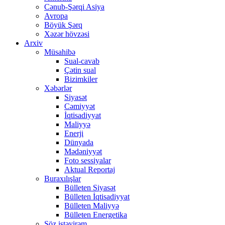
Cənub-Şərqi Asiya
Avropa
Böyük Şərq
Xəzər hövzəsi
Arxiv
Müsahibə
Sual-cavab
Çətin sual
Bizimkiler
Xəbərlər
Siyasət
Cəmiyyət
İqtisadiyyat
Maliyyə
Enerji
Dünyada
Mədəniyyət
Foto sessiyalar
Aktual Reportaj
Buraxılışlar
Bülleten Siyasət
Bülleten İqtisadiyyat
Bülleten Maliyyə
Bülleten Energetika
Söz istəyirəm