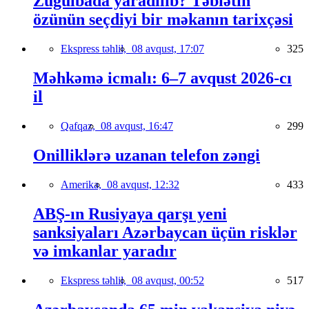
Zuğulbada yaradılıb? Təbiətin
özünün seçdiyi bir məkanın tarixçəsi
Ekspress təhlil,
08 avqust, 17:07
325
Məhkəmə icmalı: 6–7 avqust 2026-cı
il
Qafqaz,
08 avqust, 16:47
299
Onilliklərə uzanan telefon zəngi
Amerika,
08 avqust, 12:32
433
ABŞ-ın Rusiyaya qarşı yeni
sanksiyaları Azərbaycan üçün risklər
və imkanlar yaradır
Ekspress təhlil,
08 avqust, 00:52
517