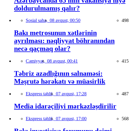
Azərbaycanda 65 min vakansiya niyə
doldurulmamış qalır?
Sosial sahə,
08 avqust, 00:50
498
Bakı metrosunun xətlərinin
ayrılması: nəqliyyat böhranından
necə qaçmaq olar?
Cəmiyyət,
08 avqust, 00:41
415
Təbriz azadlığının salnaməsi:
Məşrutə hərəkatı və müasirlik
Ekspress təhlil,
07 avqust, 17:28
487
Media idarəçiliyi mərkəzləşdirilir
Ekspress təhlil,
07 avqust, 17:00
568
Bakı investisiya forumunu daimi