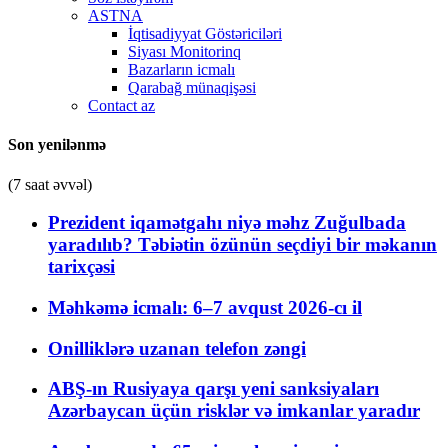
ASTNA
İqtisadiyyat Göstəriciləri
Siyası Monitorinq
Bazarların icmalı
Qarabağ münaqişəsi
Contact az
Son yenilənmə
(7 saat əvvəl)
Prezident iqamətgahı niyə məhz Zuğulbada
yaradılıb? Təbiətin özünün seçdiyi bir məkanın
tarixçəsi
Məhkəmə icmalı: 6–7 avqust 2026-cı il
Onilliklərə uzanan telefon zəngi
ABŞ-ın Rusiyaya qarşı yeni sanksiyaları
Azərbaycan üçün risklər və imkanlar yaradır