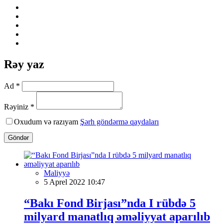
Rəy yaz
Ad *
Rəyiniz *
Oxudum və razıyam
Şərh göndərmə qaydaları
Göndər
Maliyyə
5 Aprel 2022 10:47
“Bakı Fond Birjası”nda I rübdə 5
milyard manatlıq əməliyyat aparılıb