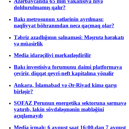
Azərbaycanda 65 min vakansiya niyə
doldurulmamış qalır?
Bakı metrosunun xətlərinin ayrılması:
nəqliyyat böhranından necə qaçmaq olar?
Təbriz azadlığının salnaməsi: Məşrutə hərəkatı
və müasirlik
Media idarəçiliyi mərkəzləşdirilir
Bakı investisiya forumunu daimi platformaya
çevirir, diqqət qeyri-neft kapitalına yönəlir
Ankara, İslamabad və Ər-Riyad kimə qarşı
birləşir?
SOFAZ Perunun energetika sektoruna sərmayə
yatırıb, lakin sövdələşmənin məbləğini
açıqlamayıb
Media icmalı: 6 avqust saat 16:00-dan 7 avqust