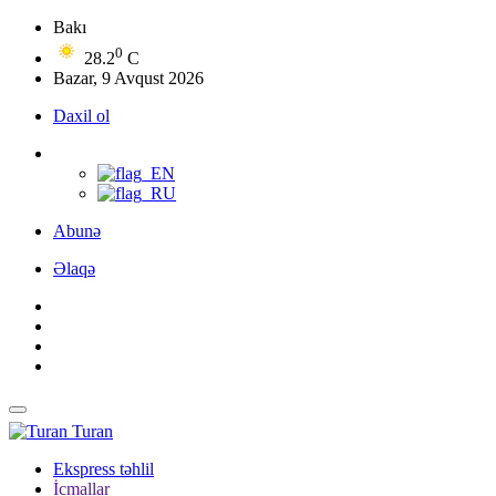
Bakı
0
28.2
C
Bazar, 9 Avqust 2026
Daxil ol
Abunə
Əlaqə
Turan
Ekspress təhlil
İcmallar