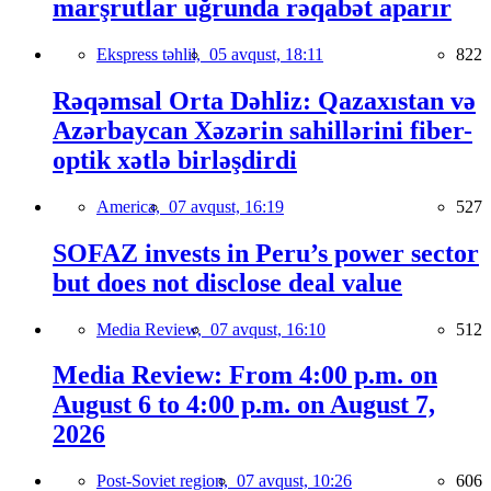
marşrutlar uğrunda rəqabət aparır
Ekspress təhlil,
05 avqust, 18:11
822
Rəqəmsal Orta Dəhliz: Qazaxıstan və
Azərbaycan Xəzərin sahillərini fiber-
optik xətlə birləşdirdi
America,
07 avqust, 16:19
527
SOFAZ invests in Peru’s power sector
but does not disclose deal value
Media Review,
07 avqust, 16:10
512
Media Review: From 4:00 p.m. on
August 6 to 4:00 p.m. on August 7,
2026
Post-Soviet region,
07 avqust, 10:26
606