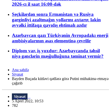
2026-cı il saat 16:00-dək
Seçkilərdən sonra Ermənistan və Rusiya
gərginliyi azaltmağın yollarını axtarır, lakin
əvvəlki ittifaqa qayıdış ehtimalı azdır
Azərbaycan qazı Türkiyənin Avropadakı enerji
ambisiyalarının əsas elementinə çevrilir
Diplom var, iş yoxdur: Azərbaycanda təhsil
niyə gənclərin məşğulluğuna təminat vermir?
Ana səhifə
Siyasət
Bayden Buçada kütləvi qətllərə görə Putini mühakimə etməyə
çağırıb
Siyasət
5 Aprel 2022, 10:53
782