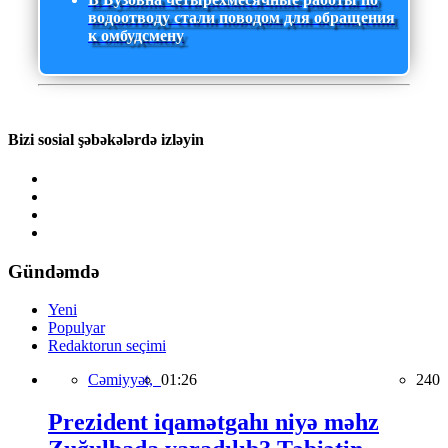
водоотводу стали поводом для обращения
к омбудсмену
Bizi sosial şəbəkələrdə izləyin
Gündəmdə
Yeni
Populyar
Redaktorun seçimi
Cəmiyyət,
01:26
240
Prezident iqamətgahı niyə məhz