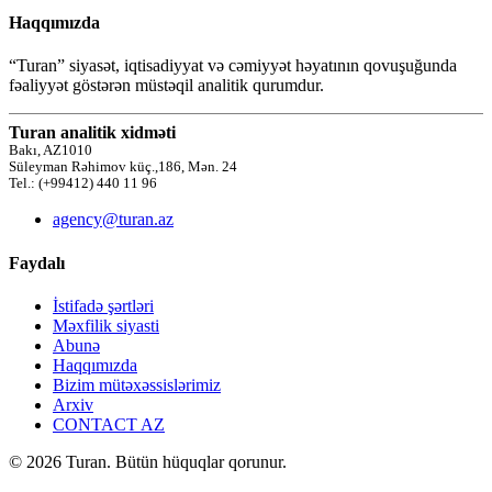
Haqqımızda
“Turan” siyasət, iqtisadiyyat və cəmiyyət həyatının qovuşuğunda
fəaliyyət göstərən müstəqil analitik qurumdur.
Turan analitik xidməti
Bakı, AZ1010
Süleyman Rəhimov küç.,186, Mən. 24
Tel.: (+99412) 440 11 96
agency@turan.az
Faydalı
İstifadə şərtləri
Məxfilik siyasti
Abunə
Haqqımızda
Bizim mütəxəssislərimiz
Arxiv
CONTACT AZ
© 2026 Turan. Bütün hüquqlar qorunur.