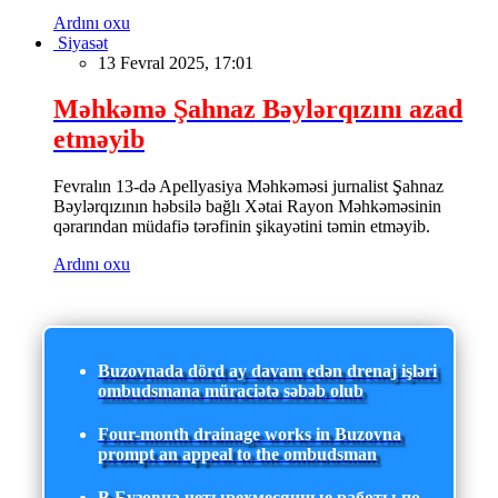
Ardını oxu
Siyasət
13 Fevral 2025, 17:01
Məhkəmə Şahnaz Bəylərqızını azad
etməyib
Fevralın 13-də Apellyasiya Məhkəməsi jurnalist Şahnaz
Bəylərqızının həbsilə bağlı Xətai Rayon Məhkəməsinin
qərarından müdafiə tərəfinin şikayətini təmin etməyib.
Ardını oxu
Buzovnada dörd ay davam edən drenaj işləri
ombudsmana müraciətə səbəb olub
Four-month drainage works in Buzovna
prompt an appeal to the ombudsman
В Бузовна четырехмесячные работы по