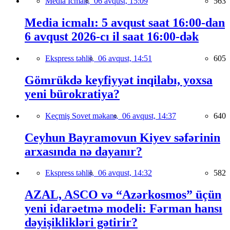
Media İcmalı,
06 avqust, 15:09
563
Media icmalı: 5 avqust saat 16:00-dan
6 avqust 2026-cı il saat 16:00-dək
Ekspress təhlil,
06 avqust, 14:51
605
Gömrükdə keyfiyyət inqilabı, yoxsa
yeni bürokratiya?
Keçmiş Sovet məkanı,
06 avqust, 14:37
640
Ceyhun Bayramovun Kiyev səfərinin
arxasında nə dayanır?
Ekspress təhlil,
06 avqust, 14:32
582
AZAL, ASCO və “Azərkosmos” üçün
yeni idarəetmə modeli: Fərman hansı
dəyişiklikləri gətirir?