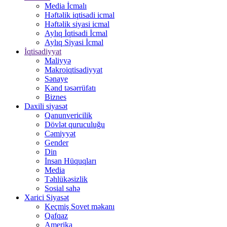
Media İcmalı
Həftəlik iqtisadi icmal
Həftəlik siyasi icmal
Aylıq İqtisadi İcmal
Aylıq Siyasi İcmal
İqtisadiyyat
Maliyyə
Makroiqtisadiyyat
Sənaye
Kənd təsərrüfatı
Biznes
Daxili siyasət
Qanunvericilik
Dövlət quruculuğu
Cəmiyyət
Gender
Din
İnsan Hüquqları
Media
Təhlükəsizlik
Sosial sahə
Xarici Siyasət
Keçmiş Sovet məkanı
Qafqaz
Amerika