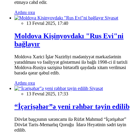
etməyə cəhd edir.
Ardını oxu
Siyasət
13 Fevral 2025, 17:40
Moldova Kişinyovdakı "Rus Evi"ni
bağlayır
Moldova Xarici İşlər Nazirliyi mədəniyyət mərkəzlərinin
yaradılması və fəaliyyət göstərməsi ilə bağlı 1998-ci il tarixli
Moldova-Rusiya sazişinə birtərəfli qaydada xitam verilməsi
barədə qərar qəbul edib.
Ardını oxu
Siyasət
13 Fevral 2025, 17:33
“İçərişəhər”ə yeni rəhbər təyin edilib
Dövlət başçısının sərəncamı ilə Rüfət Mahmud “İçərişəhər”
Dövlət Tarix-Memarlıq Qoruğu İdarə Heyətinin sədri təyin
edilib.