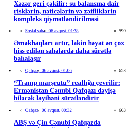
Xəzər geri çəkilir: su balansına dair
risklərin, nəticələrin və zəifliklərin
kompleks qiymətləndirilməsi
Sosial sahə,
06 avqust, 01:38
590
Əməkhaqları artır, lakin həyat ən çox
hiss edilən sahələrdə daha sürətlə
bahalaşır
Qafqaz,
06 avqust, 01:06
653
“Tramp marşrutu” reallığa çevrilir:
Ermənistan Cənubi Qafqazı dəyişə
biləcək layihəni sürətləndirir
Qafqaz,
06 avqust, 00:32
663
ABŞ və Çin Cənubi Qafqazda