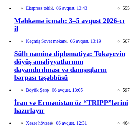
Ekspress təhlil,
06 avqust, 13:43
555
Məhkəmə icmalı: 3–5 avqust 2026-cı
il
Keçmiş Sovet məkanı,
06 avqust, 13:19
567
Sülh naminə diplomatiya: Tokayevin
döyüş əməliyyatlarının
dayandırılması və danışıqların
bərpası təşəbbüsü
Böyük Şərq,
06 avqust, 13:05
597
İran və Ermənistan öz “TRIPP”lərini
hazırlayır
Xəzər hövzəsi,
06 avqust, 12:31
464