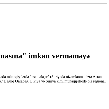
aşmasına" imkan verməməyə
iyada münaqişələrdə "astanalaşır" (Suriyada nizamlanma üzrə Astana
ib."Dağlıq Qarabağ, Liviya və Suriya kimi münaqişələrdə biz regional