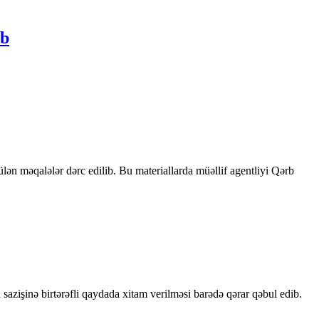
ib
rülən məqalələr dərc edilib. Bu materiallarda müəllif agentliyi Qərb
sazişinə birtərəfli qaydada xitam verilməsi barədə qərar qəbul edib.