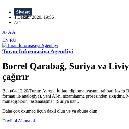
Siyasət
4 Dekabr 2020, 19:56
734
A-
A
A+
EN
RU
Turan İnformasiya Agentliyi
Borrel Qarabağ, Suriya və Liv
çağırır
Bakı/04.12.20/Turan: Avropa İttifaqı diplomatiyasının rəhbəri Jozep 
formatı ilə analogiya), yəni Aİ-ni nizamlanma prosesindən sıxışdırır
münaqişələrin "astanalaşma" (Suriya üzr...
Daha çox oxumaq üçün daxil olun və ya abunə olun
Daxil ol
Abunə ol