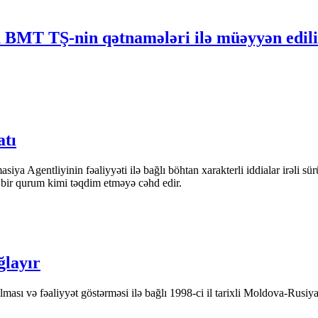
 BMT TŞ-nin qətnamələri ilə müəyyən edil
atı
iya Agentliyinin fəaliyyəti ilə bağlı böhtan xarakterli iddialar irəli sü
n bir qurum kimi təqdim etməyə cəhd edir.
ğlayır
ası və fəaliyyət göstərməsi ilə bağlı 1998-ci il tarixli Moldova-Rusiya 