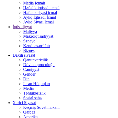
Media İcmalı
Həftəlik iqtisadi icmal
Həftəlik siyasi icmal
Aylıq İqtisadi İcmal
Aylıq Siyasi İcmal
İqtisadiyyat
Maliyyə
Makroiqtisadiyyat
Sənaye
Kənd təsərrüfatı
Biznes
Daxili siyasət
Qanunvericilik
Dövlət quruculuğu
Cəmiyyət
Gender
Din
İnsan Hüquqları
Media
Təhlükəsizlik
Sosial sahə
Xarici Siyasət
Keçmiş Sovet məkanı
Qafqaz
Amerika