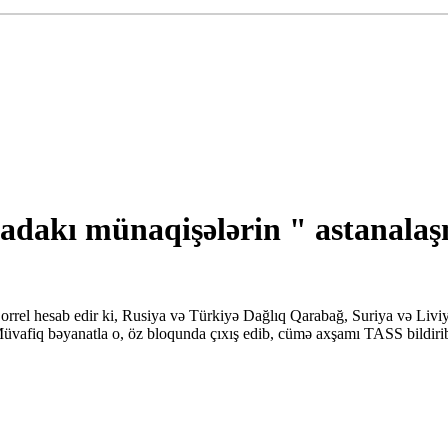
iyadakı münaqişələrin " astanal
Borrel hesab edir ki, Rusiya və Türkiyə Dağlıq Qarabağ, Suriya və Liv
. Müvafiq bəyanatla o, öz bloqunda çıxış edib, cümə axşamı TASS bildir