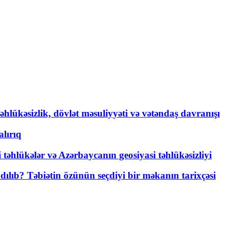
əhlükəsizlik, dövlət məsuliyyəti və vətəndaş davranışı
lırıq
i təhlükələr və Azərbaycanın geosiyasi təhlükəsizliyi
lıb? Təbiətin özünün seçdiyi bir məkanın tarixçəsi