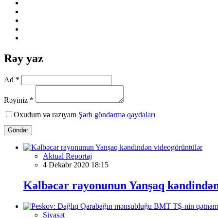
Rəy yaz
Ad *
Rəyiniz *
Oxudum və razıyam
Şərh göndərmə qaydaları
Göndər
Aktual Reportaj
4 Dekabr 2020 18:15
Kəlbəcər rayonunun Yanşaq kəndindən
Siyasət