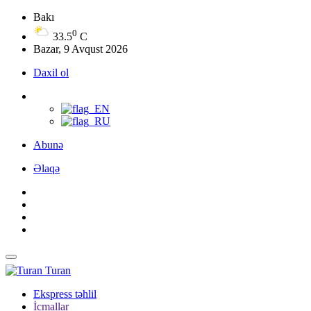
Bakı
0
33.5
C
Bazar, 9 Avqust 2026
Daxil ol
Abunə
Əlaqə
Turan
Ekspress təhlil
İcmallar