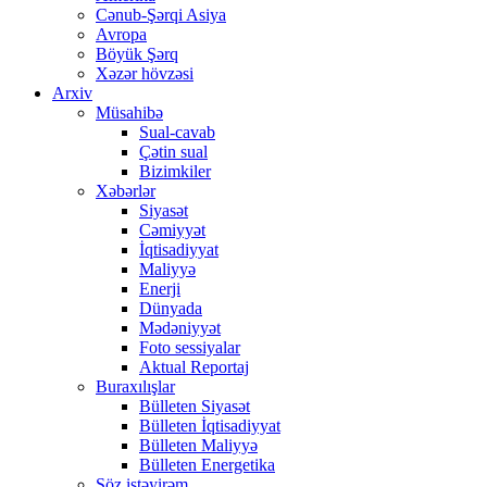
Cənub-Şərqi Asiya
Avropa
Böyük Şərq
Xəzər hövzəsi
Arxiv
Müsahibə
Sual-cavab
Çətin sual
Bizimkiler
Xəbərlər
Siyasət
Cəmiyyət
İqtisadiyyat
Maliyyə
Enerji
Dünyada
Mədəniyyət
Foto sessiyalar
Aktual Reportaj
Buraxılışlar
Bülleten Siyasət
Bülleten İqtisadiyyat
Bülleten Maliyyə
Bülleten Energetika
Söz istəyirəm