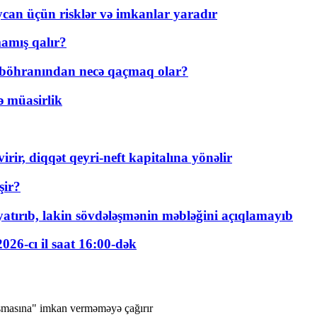
ycan üçün risklər və imkanlar yaradır
amış qalır?
t böhranından necə qaçmaq olar?
ə müasirlik
rir, diqqət qeyri-neft kapitalına yönəlir
şir?
tırıb, lakin sövdələşmənin məbləğini açıqlamayıb
026-cı il saat 16:00-dək
aşmasına" imkan verməməyə çağırır