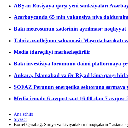
ABŞ-ın Rusiyaya qarşı yeni sanksiyaları Azərba
Azərbaycanda 65 min vakansiya niyə doldurulm
Bakı metrosunun xətlərinin ayrılması: nəqliyya
Təbriz azadlığının salnaməsi: Məşrutə hərəkatı v
Media idarəçiliyi mərkəzləşdirilir
Bakı investisiya forumunu daimi platformaya çevi
Ankara, İslamabad və Ər-Riyad kimə qarşı birlə
SOFAZ Perunun energetika sektoruna sərmayə ya
Media icmalı: 6 avqust saat 16:00-dan 7 avqust 2
Ana səhifə
Siyasət
Borrel Qarabağ, Suriya və Liviyadakı münaqişələrin " astanal