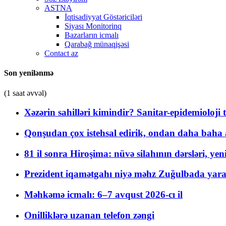
ASTNA
İqtisadiyyat Göstəriciləri
Siyası Monitorinq
Bazarların icmalı
Qarabağ münaqişəsi
Contact az
Son yenilənmə
(1 saat əvvəl)
Xəzərin sahilləri kimindir? Sanitar-epidemioloji t
Qonşudan çox istehsal edirik, ondan daha baha a
81 il sonra Hiroşima: nüvə silahının dərsləri, yen
Prezident iqamətgahı niyə məhz Zuğulbada yaradı
Məhkəmə icmalı: 6–7 avqust 2026-cı il
Onilliklərə uzanan telefon zəngi