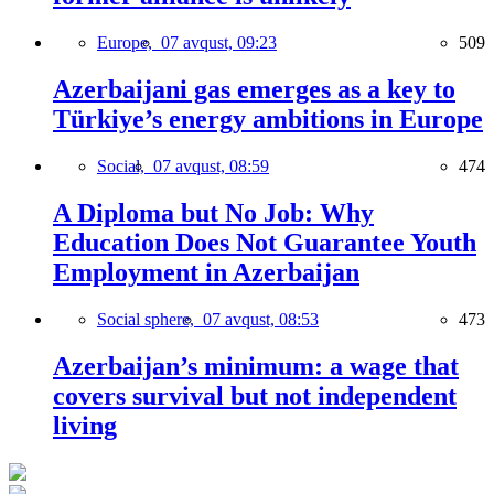
Europe,
07 avqust, 09:23
509
Azerbaijani gas emerges as a key to
Türkiye’s energy ambitions in Europe
Social,
07 avqust, 08:59
474
A Diploma but No Job: Why
Education Does Not Guarantee Youth
Employment in Azerbaijan
Social sphere,
07 avqust, 08:53
473
Azerbaijan’s minimum: a wage that
covers survival but not independent
living