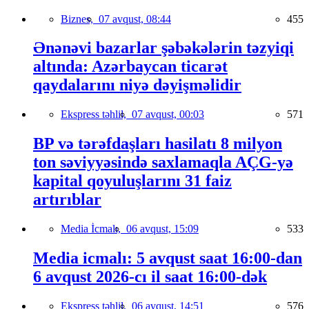
Biznes,
07 avqust, 08:44
455
Ənənəvi bazarlar şəbəkələrin təzyiqi
altında: Azərbaycan ticarət
qaydalarını niyə dəyişməlidir
Ekspress təhlil,
07 avqust, 00:03
571
BP və tərəfdaşları hasilatı 8 milyon
ton səviyyəsində saxlamaqla AÇG-yə
kapital qoyuluşlarını 31 faiz
artırıblar
Media İcmalı,
06 avqust, 15:09
533
Media icmalı: 5 avqust saat 16:00-dan
6 avqust 2026-cı il saat 16:00-dək
Ekspress təhlil,
06 avqust, 14:51
576