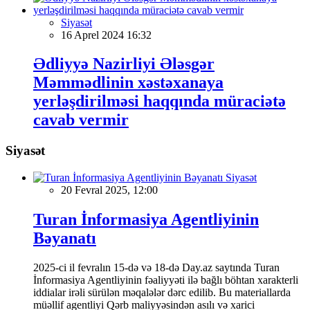
Siyasət
16 Aprel 2024 16:32
Ədliyyə Nazirliyi Ələsgər
Məmmədlinin xəstəxanaya
yerləşdirilməsi haqqında müraciətə
cavab vermir
Siyasət
Siyasət
20 Fevral 2025, 12:00
Turan İnformasiya Agentliyinin
Bəyanatı
2025-ci il fevralın 15-də və 18-də Day.az saytında Turan
İnformasiya Agentliyinin fəaliyyəti ilə bağlı böhtan xarakterli
iddialar irəli sürülən məqalələr dərc edilib. Bu materiallarda
müəllif agentliyi Qərb maliyyəsindən asılı və xarici