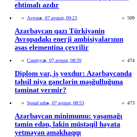
ehtimalı azdır
Avropa,
07 avqust, 09:23
509
Azərbaycan qazı Türkiyənin
Avropadakı enerji ambisiyalarının
əsas elementinə çevrilir
Cəmiyyət,
07 avqust, 08:59
474
Diplom var, iş yoxdur: Azərbaycanda
təhsil niyə gənclərin məşğulluğuna
təminat vermir?
Sosial sahə,
07 avqust, 08:53
473
Azərbaycan minimumu: yaşamağı
təmin edən, lakin müstəqil həyata
yetməyən əməkhaqqı