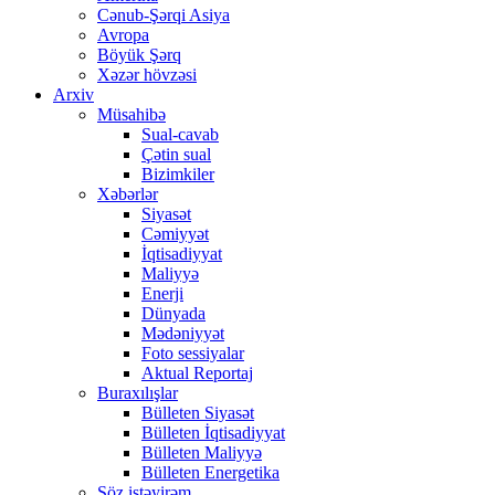
Cənub-Şərqi Asiya
Avropa
Böyük Şərq
Xəzər hövzəsi
Arxiv
Müsahibə
Sual-cavab
Çətin sual
Bizimkiler
Xəbərlər
Siyasət
Cəmiyyət
İqtisadiyyat
Maliyyə
Enerji
Dünyada
Mədəniyyət
Foto sessiyalar
Aktual Reportaj
Buraxılışlar
Bülleten Siyasət
Bülleten İqtisadiyyat
Bülleten Maliyyə
Bülleten Energetika
Söz istəyirəm