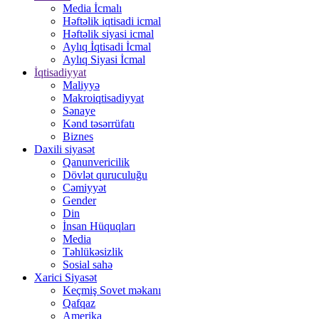
Media İcmalı
Həftəlik iqtisadi icmal
Həftəlik siyasi icmal
Aylıq İqtisadi İcmal
Aylıq Siyasi İcmal
İqtisadiyyat
Maliyyə
Makroiqtisadiyyat
Sənaye
Kənd təsərrüfatı
Biznes
Daxili siyasət
Qanunvericilik
Dövlət quruculuğu
Cəmiyyət
Gender
Din
İnsan Hüquqları
Media
Təhlükəsizlik
Sosial sahə
Xarici Siyasət
Keçmiş Sovet məkanı
Qafqaz
Amerika