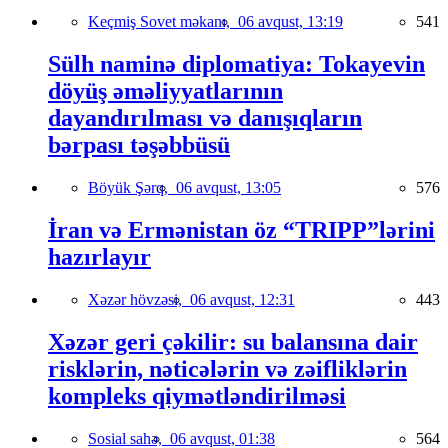
Keçmiş Sovet məkanı,
06 avqust, 13:19
541
Sülh naminə diplomatiya: Tokayevin
döyüş əməliyyatlarının
dayandırılması və danışıqların
bərpası təşəbbüsü
Böyük Şərq,
06 avqust, 13:05
576
İran və Ermənistan öz “TRIPP”lərini
hazırlayır
Xəzər hövzəsi,
06 avqust, 12:31
443
Xəzər geri çəkilir: su balansına dair
risklərin, nəticələrin və zəifliklərin
kompleks qiymətləndirilməsi
Sosial sahə,
06 avqust, 01:38
564