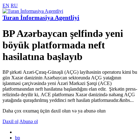
EN
RU
Turan İnformasiya Agentliyi
BP Azərbaycan şelfində yeni
böyük platformada neft
hasilatına başlayıb
BP şirkəti Azəri-Çıraq-Günəşli (AÇG) layihəsinin operatoru kimi bu
gün Xəzər dənizinin Azərbaycan sektorunda AÇG yatağının
işlənməsi çərçivəsində yeni Azəri Mərkəzi Şərqi (ACE)
platformasından neft hasilatına başlandığını elan edir. Şirkətin press-
relizində deyilir ki, ACE platforması Xəzər dənizində nəhəng AÇG
yatağında quraşdırılmış yeddinci neft hasilatı platformasıdır.&nbs...
Daha çox oxumaq üçün daxil olun və ya abunə olun
Daxil ol
Abunə ol
bp