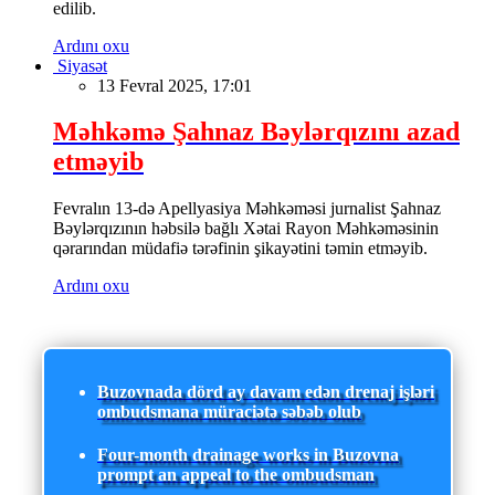
edilib.
Ardını oxu
Siyasət
13 Fevral 2025, 17:01
Məhkəmə Şahnaz Bəylərqızını azad
etməyib
Fevralın 13-də Apellyasiya Məhkəməsi jurnalist Şahnaz
Bəylərqızının həbsilə bağlı Xətai Rayon Məhkəməsinin
qərarından müdafiə tərəfinin şikayətini təmin etməyib.
Ardını oxu
Buzovnada dörd ay davam edən drenaj işləri
ombudsmana müraciətə səbəb olub
Four-month drainage works in Buzovna
prompt an appeal to the ombudsman