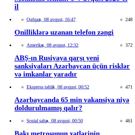
il
Qafqaz,
08 avqust, 16:47
248
Onilliklərə uzanan telefon zəngi
Amerika,
08 avqust, 12:32
372
ABŞ-ın Rusiyaya qarşı yeni
sanksiyaları Azərbaycan üçün risklər
və imkanlar yaradır
Ekspress təhlil,
08 avqust, 00:52
471
Azərbaycanda 65 min vakansiya niyə
doldurulmamış qalır?
Sosial sahə,
08 avqust, 00:50
461
Bakı metrosunun xətlərinin