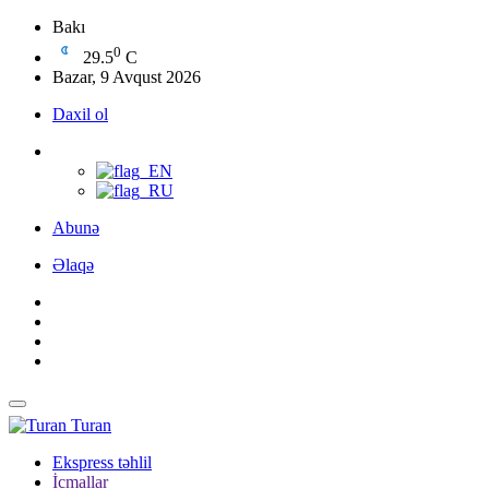
Bakı
0
29.5
C
Bazar, 9 Avqust 2026
Daxil ol
Abunə
Əlaqə
Turan
Ekspress təhlil
İcmallar