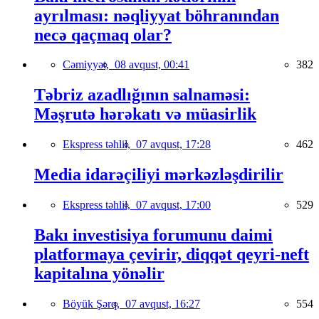
ayrılması: nəqliyyat böhranından
necə qaçmaq olar?
Cəmiyyət,
08 avqust, 00:41
382
Təbriz azadlığının salnaməsi:
Məşrutə hərəkatı və müasirlik
Ekspress təhlil,
07 avqust, 17:28
462
Media idarəçiliyi mərkəzləşdirilir
Ekspress təhlil,
07 avqust, 17:00
529
Bakı investisiya forumunu daimi
platformaya çevirir, diqqət qeyri-neft
kapitalına yönəlir
Böyük Şərq,
07 avqust, 16:27
554