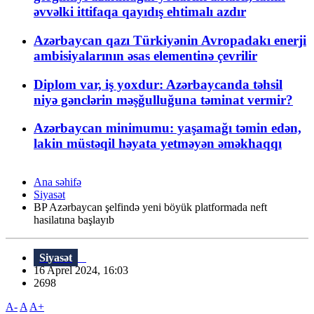
əvvəlki ittifaqa qayıdış ehtimalı azdır
Azərbaycan qazı Türkiyənin Avropadakı enerji
ambisiyalarının əsas elementinə çevrilir
Diplom var, iş yoxdur: Azərbaycanda təhsil
niyə gənclərin məşğulluğuna təminat vermir?
Azərbaycan minimumu: yaşamağı təmin edən,
lakin müstəqil həyata yetməyən əməkhaqqı
Ana səhifə
Siyasət
BP Azərbaycan şelfində yeni böyük platformada neft
hasilatına başlayıb
Siyasət
16 Aprel 2024, 16:03
2698
A-
A
A+