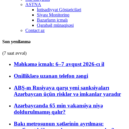
ASTNA
İqtisadiyyat Göstəriciləri
Siyası Monitorinq
Bazarların icmalı
Qarabağ münaqişəsi
Contact az
Son yenilənmə
(7 saat əvvəl)
Məhkəmə icmalı: 6–7 avqust 2026-cı il
Onilliklərə uzanan telefon zəngi
ABŞ-ın Rusiyaya qarşı yeni sanksiyaları
Azərbaycan üçün risklər və imkanlar yaradır
Azərbaycanda 65 min vakansiya niyə
doldurulmamış qalır?
Bakı metrosunun xətlərinin ayrılması: