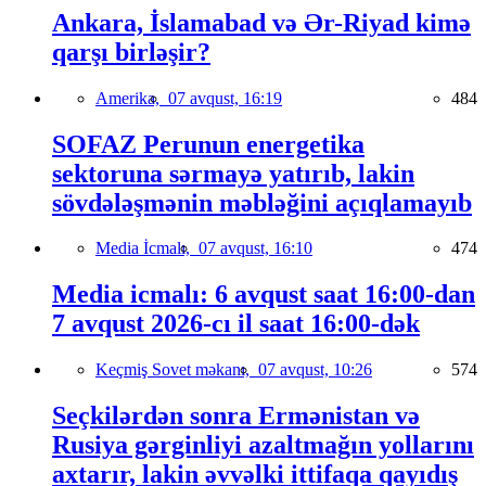
Ankara, İslamabad və Ər-Riyad kimə
qarşı birləşir?
Amerika,
07 avqust, 16:19
484
SOFAZ Perunun energetika
sektoruna sərmayə yatırıb, lakin
sövdələşmənin məbləğini açıqlamayıb
Media İcmalı,
07 avqust, 16:10
474
Media icmalı: 6 avqust saat 16:00-dan
7 avqust 2026-cı il saat 16:00-dək
Keçmiş Sovet məkanı,
07 avqust, 10:26
574
Seçkilərdən sonra Ermənistan və
Rusiya gərginliyi azaltmağın yollarını
axtarır, lakin əvvəlki ittifaqa qayıdış