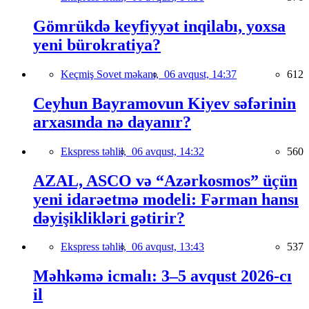
Gömrükdə keyfiyyət inqilabı, yoxsa
yeni bürokratiya?
Keçmiş Sovet məkanı,
06 avqust, 14:37
612
Ceyhun Bayramovun Kiyev səfərinin
arxasında nə dayanır?
Ekspress təhlil,
06 avqust, 14:32
560
AZAL, ASCO və “Azərkosmos” üçün
yeni idarəetmə modeli: Fərman hansı
dəyişiklikləri gətirir?
Ekspress təhlil,
06 avqust, 13:43
537
Məhkəmə icmalı: 3–5 avqust 2026-cı
il