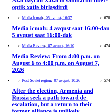
Azərbaycan Xəzərin sahillərini fiber-
optik xətlə birləşdirdi
Media İcmalı,
05 avqust, 16:37
678
Media icmalı: 4 avqust saat 16:00-dan
5 avqust saat 16:00-dək
Media Review,
07 avqust, 16:10
474
Media Review: From 4:00 p.m. on
August 6 to 4:00 p.m. on August 7,
2026
Post-Soviet region,
07 avqust, 10:26
574
After the election, Armenia and
Russia seek a path toward de-
escalation, but a return to their
former alliance is unlikely