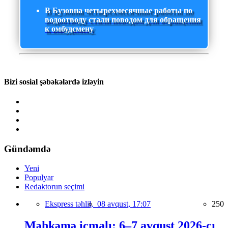
В Бузовна четырехмесячные работы по
водоотводу стали поводом для обращения
к омбудсмену
Bizi sosial şəbəkələrdə izləyin
Gündəmdə
Yeni
Populyar
Redaktorun seçimi
Ekspress təhlil,
08 avqust, 17:07
250
Məhkəmə icmalı: 6–7 avqust 2026-cı