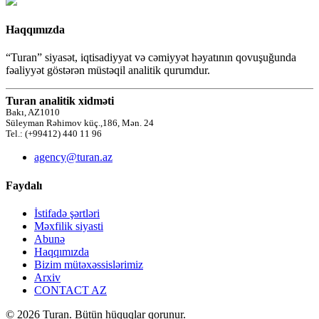
Haqqımızda
“Turan” siyasət, iqtisadiyyat və cəmiyyət həyatının qovuşuğunda
fəaliyyət göstərən müstəqil analitik qurumdur.
Turan analitik xidməti
Bakı, AZ1010
Süleyman Rəhimov küç.,186, Mən. 24
Tel.: (+99412) 440 11 96
agency@turan.az
Faydalı
İstifadə şərtləri
Məxfilik siyasti
Abunə
Haqqımızda
Bizim mütəxəssislərimiz
Arxiv
CONTACT AZ
© 2026 Turan. Bütün hüquqlar qorunur.