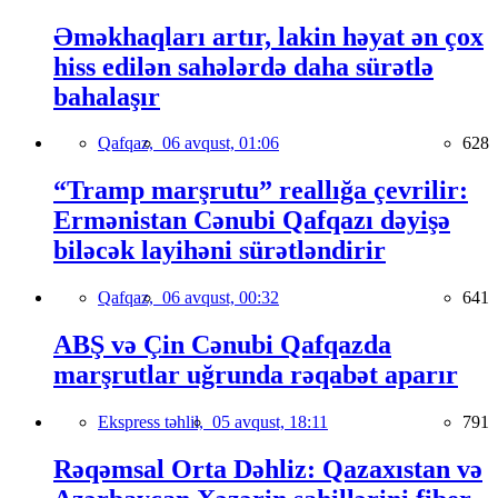
Əməkhaqları artır, lakin həyat ən çox
hiss edilən sahələrdə daha sürətlə
bahalaşır
Qafqaz,
06 avqust, 01:06
628
“Tramp marşrutu” reallığa çevrilir:
Ermənistan Cənubi Qafqazı dəyişə
biləcək layihəni sürətləndirir
Qafqaz,
06 avqust, 00:32
641
ABŞ və Çin Cənubi Qafqazda
marşrutlar uğrunda rəqabət aparır
Ekspress təhlil,
05 avqust, 18:11
791
Rəqəmsal Orta Dəhliz: Qazaxıstan və