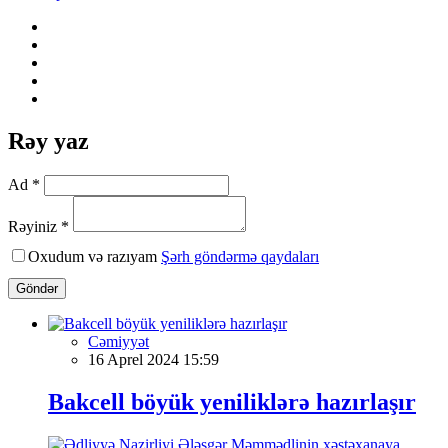
Rəy yaz
Ad *
Rəyiniz *
Oxudum və razıyam
Şərh göndərmə qaydaları
Göndər
Cəmiyyət
16 Aprel 2024 15:59
Bakcell böyük yeniliklərə hazırlaşır