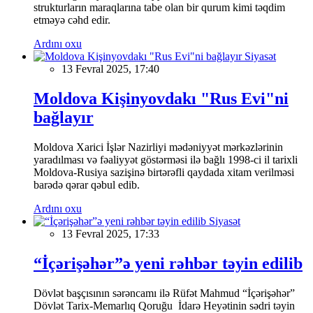
strukturların maraqlarına tabe olan bir qurum kimi təqdim
etməyə cəhd edir.
Ardını oxu
Siyasət
13 Fevral 2025, 17:40
Moldova Kişinyovdakı "Rus Evi"ni
bağlayır
Moldova Xarici İşlər Nazirliyi mədəniyyət mərkəzlərinin
yaradılması və fəaliyyət göstərməsi ilə bağlı 1998-ci il tarixli
Moldova-Rusiya sazişinə birtərəfli qaydada xitam verilməsi
barədə qərar qəbul edib.
Ardını oxu
Siyasət
13 Fevral 2025, 17:33
“İçərişəhər”ə yeni rəhbər təyin edilib
Dövlət başçısının sərəncamı ilə Rüfət Mahmud “İçərişəhər”
Dövlət Tarix-Memarlıq Qoruğu İdarə Heyətinin sədri təyin