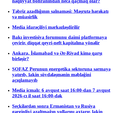
nəqliyyat böhranından necə qaçmaq olar?
Təbriz azadlığının salnaməsi: Məşrutə hərəkatı
və müasirlik
Media idarəçiliyi mərkəzləşdirilir
Bakı investisiya forumunu daimi platformaya
çevirir, diqqət qeyri-neft kapitalına yönəlir
Ankara, İslamabad və Ər-Riyad kimə qarşı
birləşir?
SOFAZ Perunun energetika sektoruna sərmayə
yatırıb, lakin sövdələşmənin məbləğini
açıqlamayıb
Media icmalı: 6 avqust saat 16:00-dan 7 avqust
2026-cı il saat 16:00-dək
Seçkilərdən sonra Ermənistan və Rusiya
gərginliyi azaltmağın yollarını axtarır, lakin