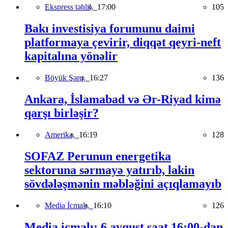
Ekspress təhlil,
17:00
105
Bakı investisiya forumunu daimi
platformaya çevirir, diqqət qeyri-neft
kapitalına yönəlir
Böyük Şərq,
16:27
136
Ankara, İslamabad və Ər-Riyad kimə
qarşı birləşir?
Amerika,
16:19
128
SOFAZ Perunun energetika
sektoruna sərmayə yatırıb, lakin
sövdələşmənin məbləğini açıqlamayıb
Media İcmalı,
16:10
126
Media icmalı: 6 avqust saat 16:00-dan