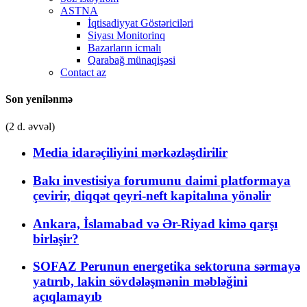
ASTNA
İqtisadiyyat Göstəriciləri
Siyası Monitorinq
Bazarların icmalı
Qarabağ münaqişəsi
Contact az
Son yenilənmə
(2 d. əvvəl)
Media idarəçiliyini mərkəzləşdirilir
Bakı investisiya forumunu daimi platformaya
çevirir, diqqət qeyri-neft kapitalına yönəlir
Ankara, İslamabad və Ər-Riyad kimə qarşı
birləşir?
SOFAZ Perunun energetika sektoruna sərmayə
yatırıb, lakin sövdələşmənin məbləğini
açıqlamayıb