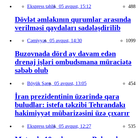
Ekspress təhlil,
05 avqust, 15:12
488
Dövlət əmlakının qurumlar arasında
verilməsi qaydaları sadələşdirilib
Cəmiyyət,
05 avqust, 14:30
1099
Buzovnada dörd ay davam edən
drenaj işləri ombudsmana müraciətə
səbəb olub
Böyük Şərq,
05 avqust, 13:05
454
İran prezidentinin üzərində qara
buludlar: istefa təkzibi Tehrandakı
hakimiyyət mübarizəsini üzə çıxarır
Ekspress təhlil,
05 avqust, 12:27
535