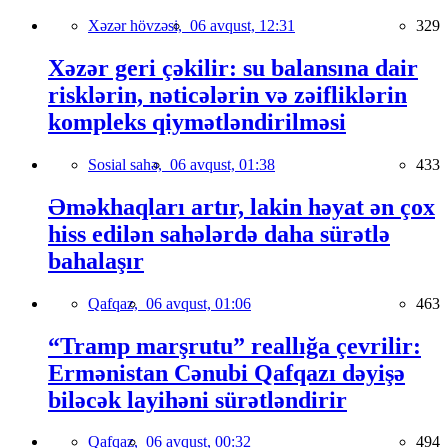
Xəzər hövzəsi,
06 avqust, 12:31
329
Xəzər geri çəkilir: su balansına dair
risklərin, nəticələrin və zəifliklərin
kompleks qiymətləndirilməsi
Sosial sahə,
06 avqust, 01:38
433
Əməkhaqları artır, lakin həyat ən çox
hiss edilən sahələrdə daha sürətlə
bahalaşır
Qafqaz,
06 avqust, 01:06
463
“Tramp marşrutu” reallığa çevrilir:
Ermənistan Cənubi Qafqazı dəyişə
biləcək layihəni sürətləndirir
Qafqaz,
06 avqust, 00:32
494