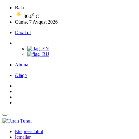
Bakı
0
30.6
C
Cümə, 7 Avqust 2026
Daxil ol
Abunə
Əlaqə
Turan
Ekspress təhlil
İcmallar