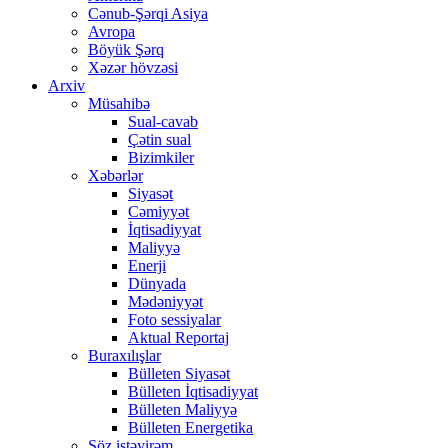
Cənub-Şərqi Asiya
Avropa
Böyük Şərq
Xəzər hövzəsi
Arxiv
Müsahibə
Sual-cavab
Çətin sual
Bizimkiler
Xəbərlər
Siyasət
Cəmiyyət
İqtisadiyyat
Maliyyə
Enerji
Dünyada
Mədəniyyət
Foto sessiyalar
Aktual Reportaj
Buraxılışlar
Bülleten Siyasət
Bülleten İqtisadiyyat
Bülleten Maliyyə
Bülleten Energetika
Söz istəyirəm