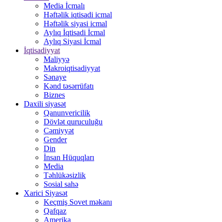
Media İcmalı
Həftəlik iqtisadi icmal
Həftəlik siyasi icmal
Aylıq İqtisadi İcmal
Aylıq Siyasi İcmal
İqtisadiyyat
Maliyyə
Makroiqtisadiyyat
Sənaye
Kənd təsərrüfatı
Biznes
Daxili siyasət
Qanunvericilik
Dövlət quruculuğu
Cəmiyyət
Gender
Din
İnsan Hüquqları
Media
Təhlükəsizlik
Sosial sahə
Xarici Siyasət
Keçmiş Sovet məkanı
Qafqaz
Amerika