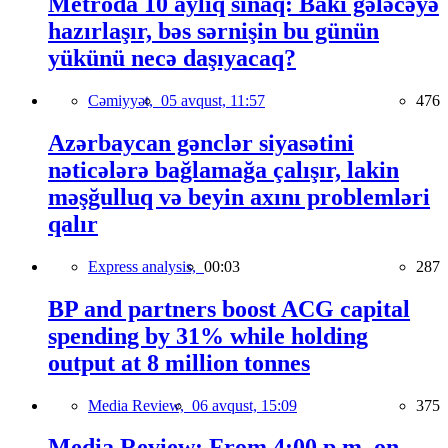
Metroda 10 aylıq sınaq: Bakı gələcəyə
hazırlaşır, bəs sərnişin bu günün
yükünü necə daşıyacaq?
Cəmiyyət,
05 avqust, 11:57
476
Azərbaycan gənclər siyasətini
nəticələrə bağlamağa çalışır, lakin
məşğulluq və beyin axını problemləri
qalır
Express analysis,
00:03
287
BP and partners boost ACG capital
spending by 31% while holding
output at 8 million tonnes
Media Review,
06 avqust, 15:09
375
Media Review: From 4:00 p.m. on