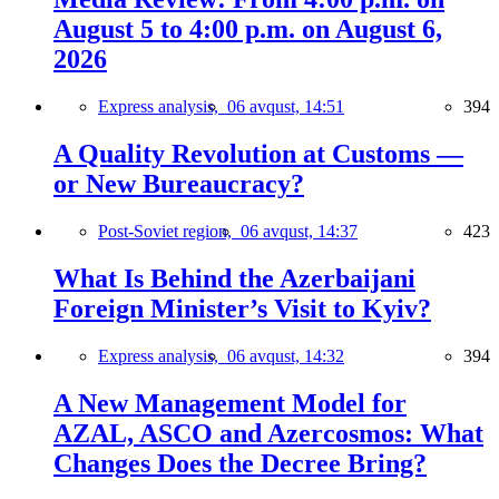
August 5 to 4:00 p.m. on August 6,
2026
Express analysis,
06 avqust, 14:51
394
A Quality Revolution at Customs —
or New Bureaucracy?
Post-Soviet region,
06 avqust, 14:37
423
What Is Behind the Azerbaijani
Foreign Minister’s Visit to Kyiv?
Express analysis,
06 avqust, 14:32
394
A New Management Model for
AZAL, ASCO and Azercosmos: What
Changes Does the Decree Bring?