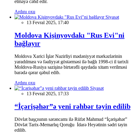
etməyə cəhd edir.
Ardını oxu
Siyasət
13 Fevral 2025, 17:40
Moldova Kişinyovdakı "Rus Evi"ni
bağlayır
Moldova Xarici İşlər Nazirliyi mədəniyyət mərkəzlərinin
yaradılması və fəaliyyət göstərməsi ilə bağlı 1998-ci il tarixli
Moldova-Rusiya sazişinə birtərəfli qaydada xitam verilməsi
barədə qərar qəbul edib.
Ardını oxu
Siyasət
13 Fevral 2025, 17:33
“İçərişəhər”ə yeni rəhbər təyin edilib
Dövlət başçısının sərəncamı ilə Rüfət Mahmud “İçərişəhər”
Dövlət Tarix-Memarlıq Qoruğu İdarə Heyətinin sədri təyin
edilib.