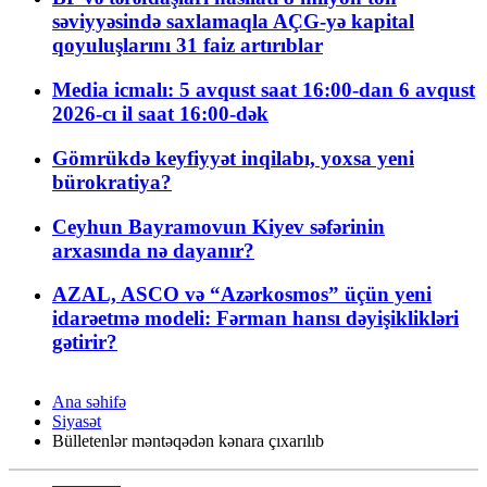
səviyyəsində saxlamaqla AÇG-yə kapital
qoyuluşlarını 31 faiz artırıblar
Media icmalı: 5 avqust saat 16:00-dan 6 avqust
2026-cı il saat 16:00-dək
Gömrükdə keyfiyyət inqilabı, yoxsa yeni
bürokratiya?
Ceyhun Bayramovun Kiyev səfərinin
arxasında nə dayanır?
AZAL, ASCO və “Azərkosmos” üçün yeni
idarəetmə modeli: Fərman hansı dəyişiklikləri
gətirir?
Ana səhifə
Siyasət
Bülletenlər məntəqədən kənara çıxarılıb