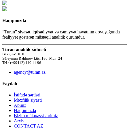
Haqqımızda
“Turan” siyasət, iqtisadiyyat və cəmiyyət həyatının qovuşuğunda
fəaliyyət göstərən müstəqil analitik qurumdur.
Turan analitik xidməti
Bakı, AZ1010
Süleyman Rəhimov küç.,186, Mən. 24
Tel.: (+99412) 440 11 96
agency@turan.az
Faydalı
İstifadə şərtləri
Məxfilik siyasti
Abunə
Haqqımızda
Bizim mütəxəssislərimiz
Arxiv
CONTACT AZ