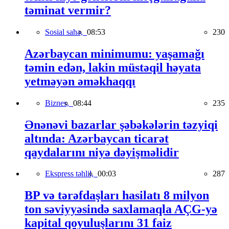
təminat vermir?
Sosial sahə,
08:53
230
Azərbaycan minimumu: yaşamağı
təmin edən, lakin müstəqil həyata
yetməyən əməkhaqqı
Biznes,
08:44
235
Ənənəvi bazarlar şəbəkələrin təzyiqi
altında: Azərbaycan ticarət
qaydalarını niyə dəyişməlidir
Ekspress təhlil,
00:03
287
BP və tərəfdaşları hasilatı 8 milyon
ton səviyyəsində saxlamaqla AÇG-yə
kapital qoyuluşlarını 31 faiz