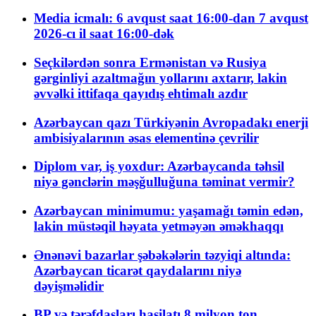
Media icmalı: 6 avqust saat 16:00-dan 7 avqust
2026-cı il saat 16:00-dək
Seçkilərdən sonra Ermənistan və Rusiya
gərginliyi azaltmağın yollarını axtarır, lakin
əvvəlki ittifaqa qayıdış ehtimalı azdır
Azərbaycan qazı Türkiyənin Avropadakı enerji
ambisiyalarının əsas elementinə çevrilir
Diplom var, iş yoxdur: Azərbaycanda təhsil
niyə gənclərin məşğulluğuna təminat vermir?
Azərbaycan minimumu: yaşamağı təmin edən,
lakin müstəqil həyata yetməyən əməkhaqqı
Ənənəvi bazarlar şəbəkələrin təzyiqi altında:
Azərbaycan ticarət qaydalarını niyə
dəyişməlidir
BP və tərəfdaşları hasilatı 8 milyon ton