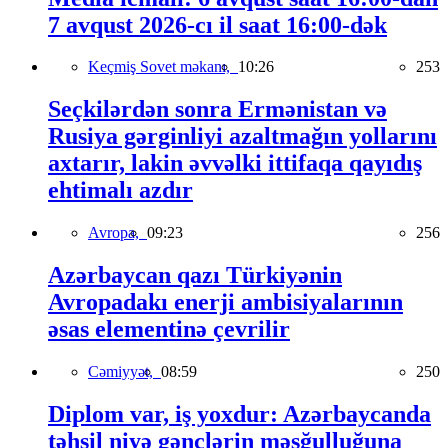
7 avqust 2026-cı il saat 16:00-dək
Keçmiş Sovet məkanı,
10:26
253
Seçkilərdən sonra Ermənistan və
Rusiya gərginliyi azaltmağın yollarını
axtarır, lakin əvvəlki ittifaqa qayıdış
ehtimalı azdır
Avropa,
09:23
256
Azərbaycan qazı Türkiyənin
Avropadakı enerji ambisiyalarının
əsas elementinə çevrilir
Cəmiyyət,
08:59
250
Diplom var, iş yoxdur: Azərbaycanda
təhsil niyə gənclərin məşğulluğuna