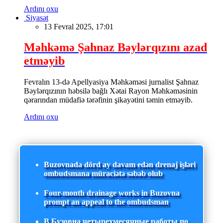
Ardını oxu
Siyasət
13 Fevral 2025, 17:01
Məhkəmə Şahnaz Bəylərqızını azad
etməyib
Fevralın 13-də Apellyasiya Məhkəməsi jurnalist Şahnaz
Bəylərqızının həbsilə bağlı Xətai Rayon Məhkəməsinin
qərarından müdafiə tərəfinin şikayətini təmin etməyib.
Ardını oxu
Buzovnada dörd ay davam edən drenaj işləri
ombudsmana müraciətə səbəb olub
Four-month drainage works in Buzovna
prompt an appeal to the ombudsman
В Бузовна четырехмесячные работы по