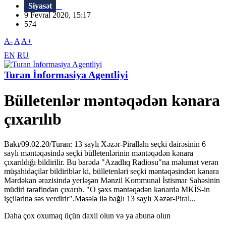
Siyasət
9 Fevral 2020, 15:17
574
A-
A
A+
EN
RU
Turan İnformasiya Agentliyi
Bülletenlər məntəqədən kənara
çıxarılıb
Bakı/09.02.20/Turan: 13 saylı Xəzər-Pirallahı seçki dairəsinin 6
saylı məntəqəsində seçki bülletenlərinin məntəqədən kənara
çıxarıldığı bildirilir. Bu barədə "Azadlıq Radiosu"na məlumat verən
müşahidəçilər bildiriblər ki, bülletenləri seçki məntəqəsindən kənara
Mərdəkan ərazisində yerləşən Mənzil Kommunal İstismar Sahəsinin
müdiri tərəfindən çıxarıb. "O şəxs məntəqədən kənarda MKİS-in
işçilərinə səs verdirir".Məsələ ilə bağlı 13 saylı Xəzər-Piral...
Daha çox oxumaq üçün daxil olun və ya abunə olun