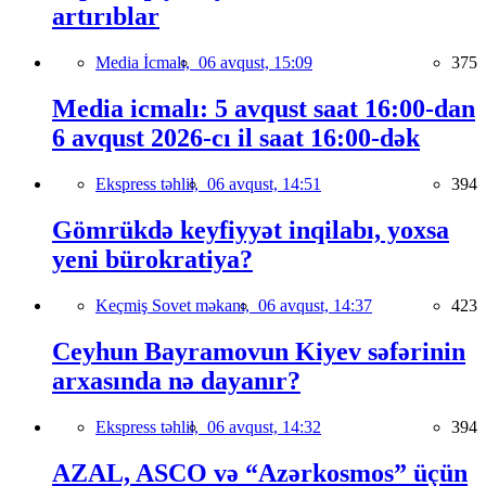
artırıblar
Media İcmalı,
06 avqust, 15:09
375
Media icmalı: 5 avqust saat 16:00-dan
6 avqust 2026-cı il saat 16:00-dək
Ekspress təhlil,
06 avqust, 14:51
394
Gömrükdə keyfiyyət inqilabı, yoxsa
yeni bürokratiya?
Keçmiş Sovet məkanı,
06 avqust, 14:37
423
Ceyhun Bayramovun Kiyev səfərinin
arxasında nə dayanır?
Ekspress təhlil,
06 avqust, 14:32
394
AZAL, ASCO və “Azərkosmos” üçün