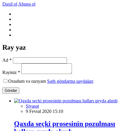
Daxil ol
Abunə ol
Rəy yaz
Ad *
Rəyiniz *
Oxudum və razıyam
Şərh göndərmə qaydaları
Göndər
Siyasət
9 Fevral 2020 15:10
Qaxda seçki prosesinin pozulması