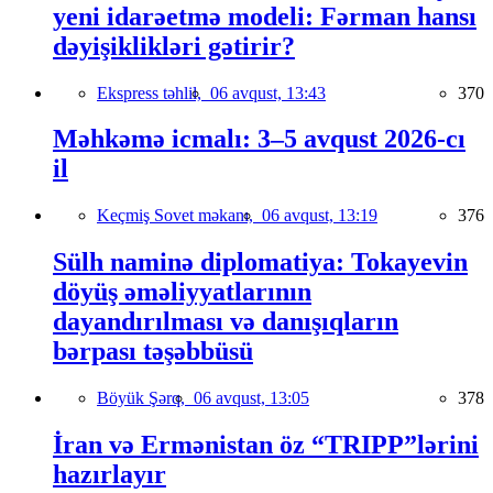
yeni idarəetmə modeli: Fərman hansı
dəyişiklikləri gətirir?
Ekspress təhlil,
06 avqust, 13:43
370
Məhkəmə icmalı: 3–5 avqust 2026-cı
il
Keçmiş Sovet məkanı,
06 avqust, 13:19
376
Sülh naminə diplomatiya: Tokayevin
döyüş əməliyyatlarının
dayandırılması və danışıqların
bərpası təşəbbüsü
Böyük Şərq,
06 avqust, 13:05
378
İran və Ermənistan öz “TRIPP”lərini
hazırlayır