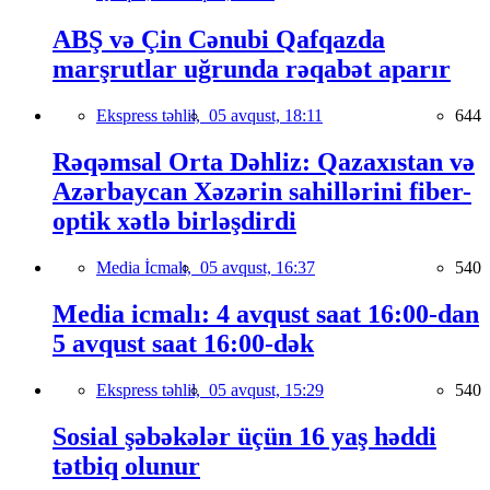
ABŞ və Çin Cənubi Qafqazda
marşrutlar uğrunda rəqabət aparır
Ekspress təhlil,
05 avqust, 18:11
644
Rəqəmsal Orta Dəhliz: Qazaxıstan və
Azərbaycan Xəzərin sahillərini fiber-
optik xətlə birləşdirdi
Media İcmalı,
05 avqust, 16:37
540
Media icmalı: 4 avqust saat 16:00-dan
5 avqust saat 16:00-dək
Ekspress təhlil,
05 avqust, 15:29
540
Sosial şəbəkələr üçün 16 yaş həddi
tətbiq olunur