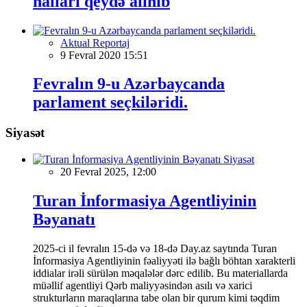
halları qeydə alınıb
Aktual Reportaj
9 Fevral 2020 15:51
Fevralın 9-u Azərbaycanda
parlament seçkiləridi.
Siyasət
Siyasət
20 Fevral 2025, 12:00
Turan İnformasiya Agentliyinin
Bəyanatı
2025-ci il fevralın 15-də və 18-də Day.az saytında Turan
İnformasiya Agentliyinin fəaliyyəti ilə bağlı böhtan xarakterli
iddialar irəli sürülən məqalələr dərc edilib. Bu materiallarda
müəllif agentliyi Qərb maliyyəsindən asılı və xarici
strukturların maraqlarına tabe olan bir qurum kimi təqdim