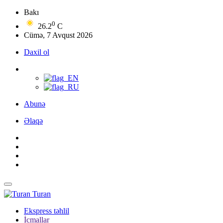
Bakı
0
26.2
C
Cümə, 7 Avqust 2026
Daxil ol
Abunə
Əlaqə
Turan
Ekspress təhlil
İcmallar