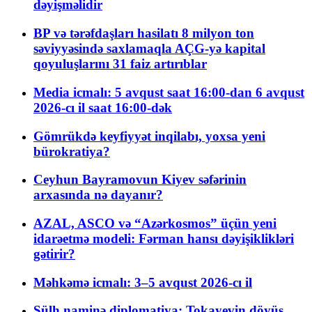
dəyişməlidir
BP və tərəfdaşları hasilatı 8 milyon ton
səviyyəsində saxlamaqla AÇG-yə kapital
qoyuluşlarını 31 faiz artırıblar
Media icmalı: 5 avqust saat 16:00-dan 6 avqust
2026-cı il saat 16:00-dək
Gömrükdə keyfiyyət inqilabı, yoxsa yeni
bürokratiya?
Ceyhun Bayramovun Kiyev səfərinin
arxasında nə dayanır?
AZAL, ASCO və “Azərkosmos” üçün yeni
idarəetmə modeli: Fərman hansı dəyişiklikləri
gətirir?
Məhkəmə icmalı: 3–5 avqust 2026-cı il
Sülh naminə diplomatiya: Tokayevin döyüş