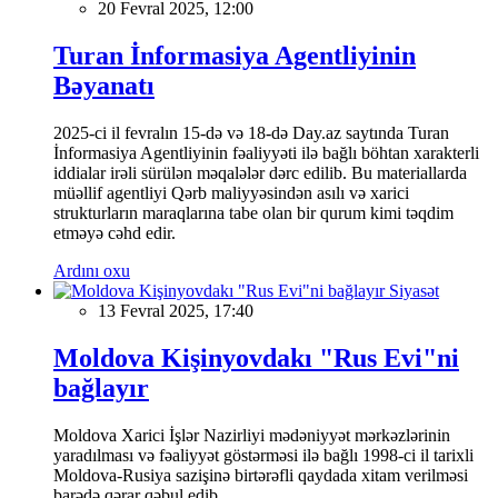
20 Fevral 2025, 12:00
Turan İnformasiya Agentliyinin
Bəyanatı
2025-ci il fevralın 15-də və 18-də Day.az saytında Turan
İnformasiya Agentliyinin fəaliyyəti ilə bağlı böhtan xarakterli
iddialar irəli sürülən məqalələr dərc edilib. Bu materiallarda
müəllif agentliyi Qərb maliyyəsindən asılı və xarici
strukturların maraqlarına tabe olan bir qurum kimi təqdim
etməyə cəhd edir.
Ardını oxu
Siyasət
13 Fevral 2025, 17:40
Moldova Kişinyovdakı "Rus Evi"ni
bağlayır
Moldova Xarici İşlər Nazirliyi mədəniyyət mərkəzlərinin
yaradılması və fəaliyyət göstərməsi ilə bağlı 1998-ci il tarixli
Moldova-Rusiya sazişinə birtərəfli qaydada xitam verilməsi
barədə qərar qəbul edib.