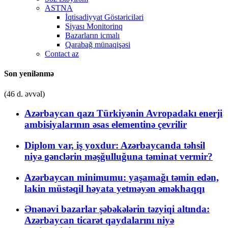
ASTNA
İqtisadiyyat Göstəriciləri
Siyası Monitorinq
Bazarların icmalı
Qarabağ münaqişəsi
Contact az
Son yenilənmə
(46 d. əvvəl)
Azərbaycan qazı Türkiyənin Avropadakı enerji
ambisiyalarının əsas elementinə çevrilir
Diplom var, iş yoxdur: Azərbaycanda təhsil
niyə gənclərin məşğulluğuna təminat vermir?
Azərbaycan minimumu: yaşamağı təmin edən,
lakin müstəqil həyata yetməyən əməkhaqqı
Ənənəvi bazarlar şəbəkələrin təzyiqi altında:
Azərbaycan ticarət qaydalarını niyə