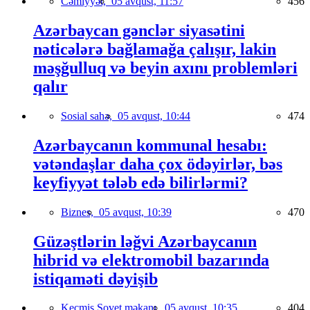
Cəmiyyət,
05 avqust, 11:57
456
Azərbaycan gənclər siyasətini
nəticələrə bağlamağa çalışır, lakin
məşğulluq və beyin axını problemləri
qalır
Sosial sahə,
05 avqust, 10:44
474
Azərbaycanın kommunal hesabı:
vətəndaşlar daha çox ödəyirlər, bəs
keyfiyyət tələb edə bilirlərmi?
Biznes,
05 avqust, 10:39
470
Güzəştlərin ləğvi Azərbaycanın
hibrid və elektromobil bazarında
istiqaməti dəyişib
Keçmiş Sovet məkanı,
05 avqust, 10:35
404