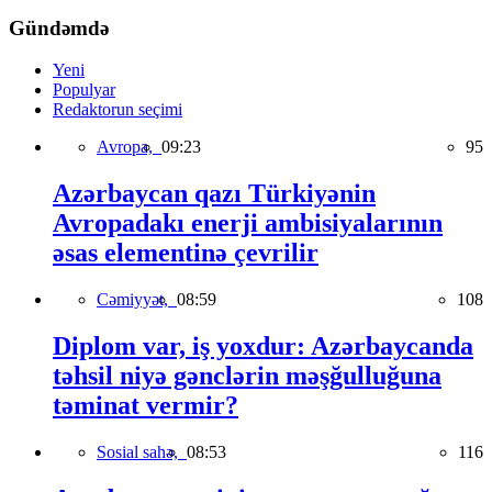
Gündəmdə
Yeni
Populyar
Redaktorun seçimi
Avropa,
09:23
95
Azərbaycan qazı Türkiyənin
Avropadakı enerji ambisiyalarının
əsas elementinə çevrilir
Cəmiyyət,
08:59
108
Diplom var, iş yoxdur: Azərbaycanda
təhsil niyə gənclərin məşğulluğuna
təminat vermir?
Sosial sahə,
08:53
116