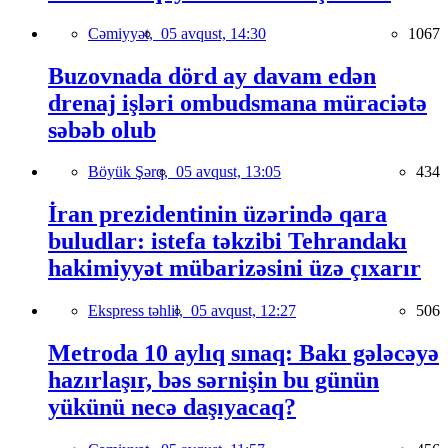
Cəmiyyət,
05 avqust, 14:30
1067
Buzovnada dörd ay davam edən
drenaj işləri ombudsmana müraciətə
səbəb olub
Böyük Şərq,
05 avqust, 13:05
434
İran prezidentinin üzərində qara
buludlar: istefa təkzibi Tehrandakı
hakimiyyət mübarizəsini üzə çıxarır
Ekspress təhlil,
05 avqust, 12:27
506
Metroda 10 aylıq sınaq: Bakı gələcəyə
hazırlaşır, bəs sərnişin bu günün
yükünü necə daşıyacaq?