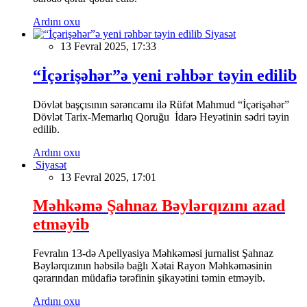
Ardını oxu
Siyasət
13 Fevral 2025, 17:33
“İçərişəhər”ə yeni rəhbər təyin edilib
Dövlət başçısının sərəncamı ilə Rüfət Mahmud “İçərişəhər”
Dövlət Tarix-Memarlıq Qoruğu İdarə Heyətinin sədri təyin
edilib.
Ardını oxu
Siyasət
13 Fevral 2025, 17:01
Məhkəmə Şahnaz Bəylərqızını azad
etməyib
Fevralın 13-də Apellyasiya Məhkəməsi jurnalist Şahnaz
Bəylərqızının həbsilə bağlı Xətai Rayon Məhkəməsinin
qərarından müdafiə tərəfinin şikayətini təmin etməyib.
Ardını oxu