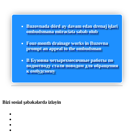
Buzovnada dörd ay davam edən drenaj işləri
ombudsmana müraciətə səbəb olub
Four-month drainage works in Buzovna
prompt an appeal to the ombudsman
В Бузовна четырехмесячные работы по
водоотводу стали поводом для обращения
к омбудсмену
Bizi sosial şəbəkələrdə izləyin