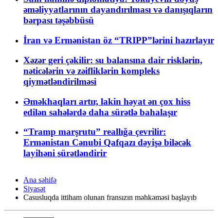
əməliyyatlarının dayandırılması və danışıqların
bərpası təşəbbüsü
İran və Ermənistan öz “TRIPP”lərini hazırlayır
Xəzər geri çəkilir: su balansına dair risklərin,
nəticələrin və zəifliklərin kompleks
qiymətləndirilməsi
Əməkhaqları artır, lakin həyat ən çox hiss
edilən sahələrdə daha sürətlə bahalaşır
“Tramp marşrutu” reallığa çevrilir:
Ermənistan Cənubi Qafqazı dəyişə biləcək
layihəni sürətləndirir
Ana səhifə
Siyasət
Casusluqda ittiham olunan fransızın məhkəməsi başlayıb