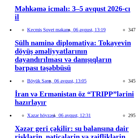
Məhkəmə icmalı: 3–5 avqust 2026-cı
il
Keçmiş Sovet məkanı,
06 avqust, 13:19
347
Sülh naminə diplomatiya: Tokayevin
döyüş əməliyyatlarının
dayandırılması və danışıqların
bərpası təşəbbüsü
Böyük Şərq,
06 avqust, 13:05
345
İran və Ermənistan öz “TRIPP”lərini
hazırlayır
Xəzər hövzəsi,
06 avqust, 12:31
295
Xəzər geri çəkilir: su balansına dair
risklərin, nəticələrin və zəifliklərin