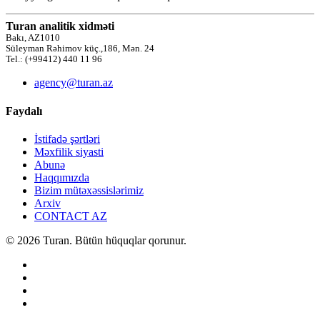
Turan analitik xidməti
Bakı, AZ1010
Süleyman Rəhimov küç.,186, Mən. 24
Tel.: (+99412) 440 11 96
agency@turan.az
Faydalı
İstifadə şərtləri
Məxfilik siyasti
Abunə
Haqqımızda
Bizim mütəxəssislərimiz
Arxiv
CONTACT AZ
© 2026 Turan. Bütün hüquqlar qorunur.