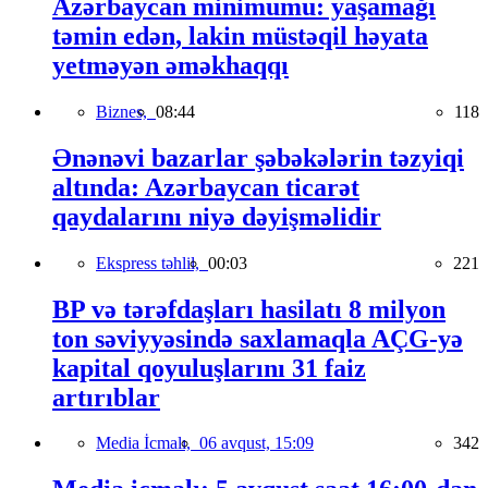
Azərbaycan minimumu: yaşamağı
təmin edən, lakin müstəqil həyata
yetməyən əməkhaqqı
Biznes,
08:44
118
Ənənəvi bazarlar şəbəkələrin təzyiqi
altında: Azərbaycan ticarət
qaydalarını niyə dəyişməlidir
Ekspress təhlil,
00:03
221
BP və tərəfdaşları hasilatı 8 milyon
ton səviyyəsində saxlamaqla AÇG-yə
kapital qoyuluşlarını 31 faiz
artırıblar
Media İcmalı,
06 avqust, 15:09
342