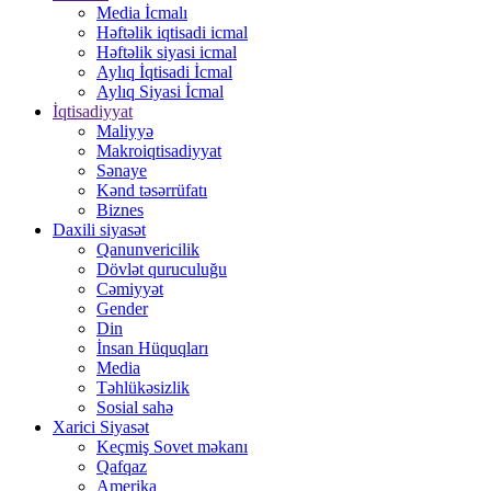
Media İcmalı
Həftəlik iqtisadi icmal
Həftəlik siyasi icmal
Aylıq İqtisadi İcmal
Aylıq Siyasi İcmal
İqtisadiyyat
Maliyyə
Makroiqtisadiyyat
Sənaye
Kənd təsərrüfatı
Biznes
Daxili siyasət
Qanunvericilik
Dövlət quruculuğu
Cəmiyyət
Gender
Din
İnsan Hüquqları
Media
Təhlükəsizlik
Sosial sahə
Xarici Siyasət
Keçmiş Sovet məkanı
Qafqaz
Amerika