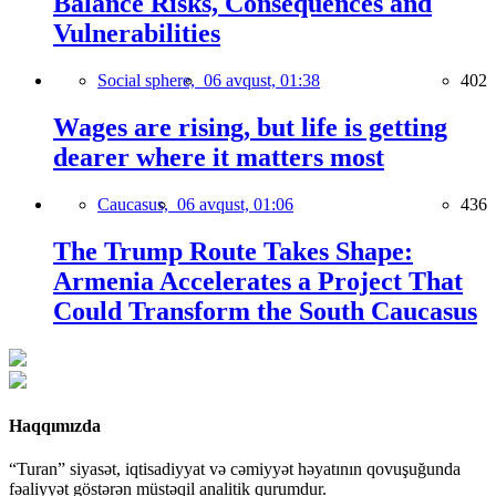
Balance Risks, Consequences and
Vulnerabilities
Social sphere,
06 avqust, 01:38
402
Wages are rising, but life is getting
dearer where it matters most
Caucasus,
06 avqust, 01:06
436
The Trump Route Takes Shape:
Armenia Accelerates a Project That
Could Transform the South Caucasus
Haqqımızda
“Turan” siyasət, iqtisadiyyat və cəmiyyət həyatının qovuşuğunda
fəaliyyət göstərən müstəqil analitik qurumdur.