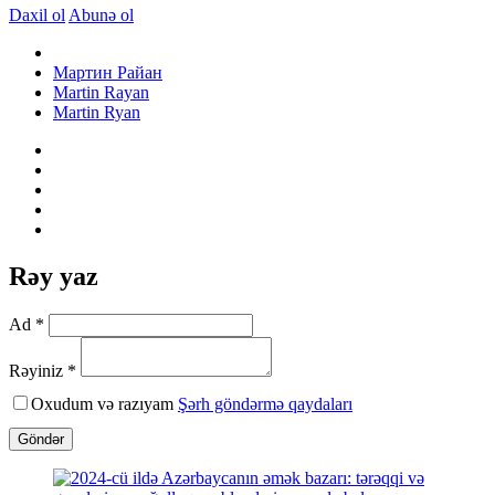
Daxil ol
Abunə ol
Мартин Райан
Martin Rayan
Martin Ryan
Rəy yaz
Ad *
Rəyiniz *
Oxudum və razıyam
Şərh göndərmə qaydaları
Göndər