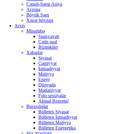
Cənub-Şərqi Asiya
Avropa
Böyük Şərq
Xəzər hövzəsi
Arxiv
Müsahibə
Sual-cavab
Çətin sual
Bizimkiler
Xəbərlər
Siyasət
Cəmiyyət
İqtisadiyyat
Maliyyə
Enerji
Dünyada
Mədəniyyət
Foto sessiyalar
Aktual Reportaj
Buraxılışlar
Bülleten Siyasət
Bülleten İqtisadiyyat
Bülleten Maliyyə
Bülleten Energetika
Söz istəyirəm