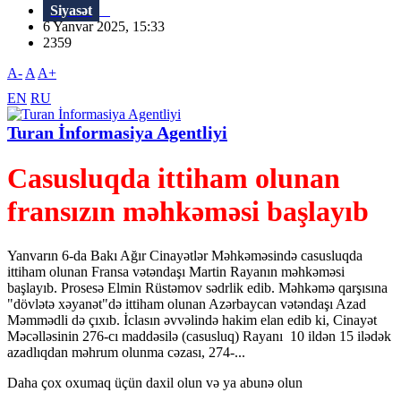
Siyasət
6 Yanvar 2025, 15:33
2359
A-
A
A+
EN
RU
Turan İnformasiya Agentliyi
Casusluqda ittiham olunan
fransızın məhkəməsi başlayıb
Yanvarın 6-da Bakı Ağır Cinayətlər Məhkəməsində casusluqda
ittiham olunan Fransa vətəndaşı Martin Rayanın məhkəməsi
başlayıb. Prosesə Elmin Rüstəmov sədrlik edib. Məhkəmə qarşısına
"dövlətə xəyanət"də ittiham olunan Azərbaycan vətəndaşı Azad
Məmmədli də çıxıb. İclasın əvvəlində hakim elan edib ki, Cinayət
Məcəlləsinin 276-cı maddəsilə (casusluq) Rayanı 10 ildən 15 ilədək
azadlıqdan məhrum olunma cəzası, 274-...
Daha çox oxumaq üçün daxil olun və ya abunə olun