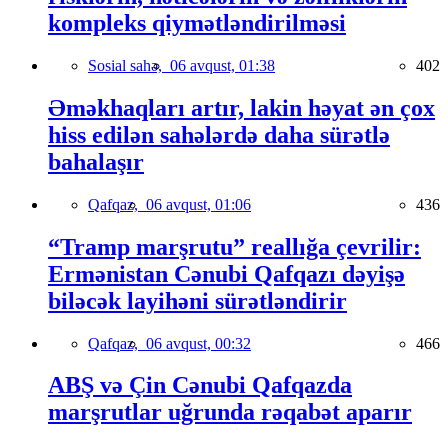
kompleks qiymətləndirilməsi
Sosial sahə,
06 avqust, 01:38
402
Əməkhaqları artır, lakin həyat ən çox
hiss edilən sahələrdə daha sürətlə
bahalaşır
Qafqaz,
06 avqust, 01:06
436
“Tramp marşrutu” reallığa çevrilir:
Ermənistan Cənubi Qafqazı dəyişə
biləcək layihəni sürətləndirir
Qafqaz,
06 avqust, 00:32
466
ABŞ və Çin Cənubi Qafqazda
marşrutlar uğrunda rəqabət aparır