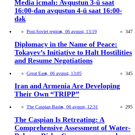
Media icmalı: Avqustun 3-ü saat
16:00-dan avqustun 4-ü saat 16:00-
dək
Post-Soviet region,
06 avqust, 13:19
347
Diplomacy in the Name of Peace:
Tokayev’s Initiative to Halt Hostilities
and Resume Negotiations
Great East,
06 avqust, 13:05
345
Iran and Armenia Are Developing
Their Own “TRIPP”
The Caspian Basin,
06 avqust, 12:31
295
The Caspian Is Retreating: A
Comprehensive Assessment of Water-