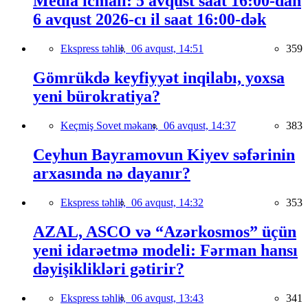
Media icmalı: 5 avqust saat 16:00-dan
6 avqust 2026-cı il saat 16:00-dək
Ekspress təhlil,
06 avqust, 14:51
359
Gömrükdə keyfiyyət inqilabı, yoxsa
yeni bürokratiya?
Keçmiş Sovet məkanı,
06 avqust, 14:37
383
Ceyhun Bayramovun Kiyev səfərinin
arxasında nə dayanır?
Ekspress təhlil,
06 avqust, 14:32
353
AZAL, ASCO və “Azərkosmos” üçün
yeni idarəetmə modeli: Fərman hansı
dəyişiklikləri gətirir?
Ekspress təhlil,
06 avqust, 13:43
341