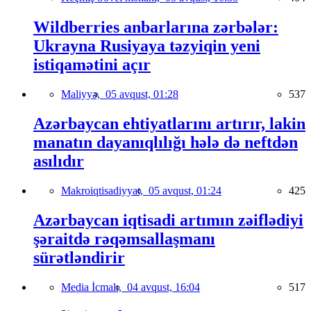
Wildberries anbarlarına zərbələr:
Ukrayna Rusiyaya təzyiqin yeni
istiqamətini açır
Maliyyə,
05 avqust, 01:28
537
Azərbaycan ehtiyatlarını artırır, lakin
manatın dayanıqlılığı hələ də neftdən
asılıdır
Makroiqtisadiyyat,
05 avqust, 01:24
425
Azərbaycan iqtisadi artımın zəiflədiyi
şəraitdə rəqəmsallaşmanı
sürətləndirir
Media İcmalı,
04 avqust, 16:04
517