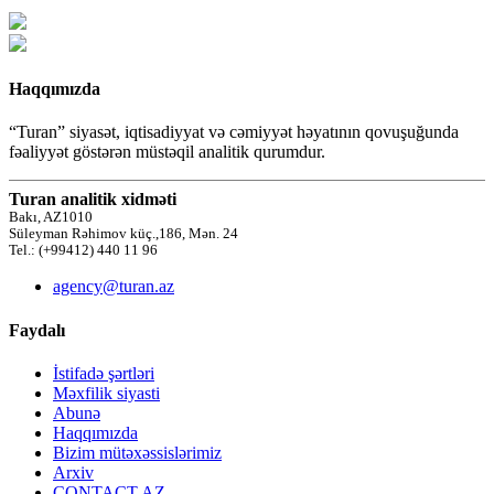
Haqqımızda
“Turan” siyasət, iqtisadiyyat və cəmiyyət həyatının qovuşuğunda
fəaliyyət göstərən müstəqil analitik qurumdur.
Turan analitik xidməti
Bakı, AZ1010
Süleyman Rəhimov küç.,186, Mən. 24
Tel.: (+99412) 440 11 96
agency@turan.az
Faydalı
İstifadə şərtləri
Məxfilik siyasti
Abunə
Haqqımızda
Bizim mütəxəssislərimiz
Arxiv
CONTACT AZ