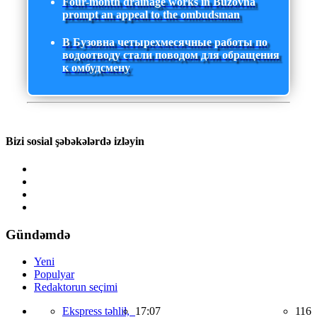
Four-month drainage works in Buzovna
prompt an appeal to the ombudsman
В Бузовна четырехмесячные работы по
водоотводу стали поводом для обращения
к омбудсмену
Bizi sosial şəbəkələrdə izləyin
Gündəmdə
Yeni
Populyar
Redaktorun seçimi
Ekspress təhlil,
17:07
116