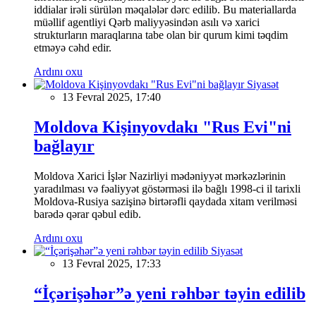
iddialar irəli sürülən məqalələr dərc edilib. Bu materiallarda
müəllif agentliyi Qərb maliyyəsindən asılı və xarici
strukturların maraqlarına tabe olan bir qurum kimi təqdim
etməyə cəhd edir.
Ardını oxu
Siyasət
13 Fevral 2025, 17:40
Moldova Kişinyovdakı "Rus Evi"ni
bağlayır
Moldova Xarici İşlər Nazirliyi mədəniyyət mərkəzlərinin
yaradılması və fəaliyyət göstərməsi ilə bağlı 1998-ci il tarixli
Moldova-Rusiya sazişinə birtərəfli qaydada xitam verilməsi
barədə qərar qəbul edib.
Ardını oxu
Siyasət
13 Fevral 2025, 17:33
“İçərişəhər”ə yeni rəhbər təyin edilib