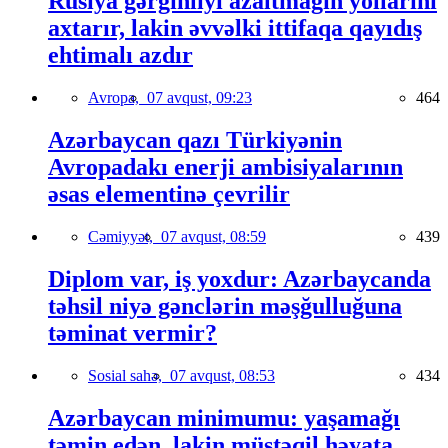
Rusiya gərginliyi azaltmağın yollarını
axtarır, lakin əvvəlki ittifaqa qayıdış
ehtimalı azdır
Avropa,
07 avqust, 09:23
464
Azərbaycan qazı Türkiyənin
Avropadakı enerji ambisiyalarının
əsas elementinə çevrilir
Cəmiyyət,
07 avqust, 08:59
439
Diplom var, iş yoxdur: Azərbaycanda
təhsil niyə gənclərin məşğulluğuna
təminat vermir?
Sosial sahə,
07 avqust, 08:53
434
Azərbaycan minimumu: yaşamağı
təmin edən, lakin müstəqil həyata