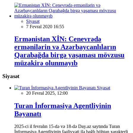
Siyasət
7 Fevral 2020 16:55
Ermənistan XİN: Cenevrədə
ermənilərin və Azərbaycanlıların
Qarabağda birgə yaşaması mövzusu
müzakirə olunmayıb
Siyasət
Siyasət
20 Fevral 2025, 12:00
Turan İnformasiya Agentliyinin
Bəyanatı
2025-ci il fevralın 15-də və 18-də Day.az saytında Turan
İnformasiya Agentliyinin fəaliyyəti ilə bağlı böhtan xarakterli