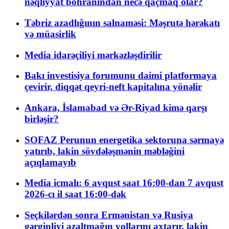
nəqliyyat böhranından necə qaçmaq olar?
Təbriz azadlığının salnaməsi: Məşrutə hərəkatı
və müasirlik
Media idarəçiliyi mərkəzləşdirilir
Bakı investisiya forumunu daimi platformaya
çevirir, diqqət qeyri-neft kapitalına yönəlir
Ankara, İslamabad və Ər-Riyad kimə qarşı
birləşir?
SOFAZ Perunun energetika sektoruna sərmayə
yatırıb, lakin sövdələşmənin məbləğini
açıqlamayıb
Media icmalı: 6 avqust saat 16:00-dan 7 avqust
2026-cı il saat 16:00-dək
Seçkilərdən sonra Ermənistan və Rusiya
gərginliyi azaltmağın yollarını axtarır, lakin