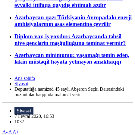
əvvəlki ittifaqa qayıdış ehtimalı azdır
Azərbaycan qazı Türkiyənin Avropadakı enerji
ambisiyalarının əsas elementinə çevrilir
Diplom var, iş yoxdur: Azərbaycanda təhsil
niyə gənclərin məşğulluğuna təminat vermir?
Azərbaycan minimumu: yaşamağı təmin edən,
lakin müstəqil həyata yetməyən əməkhaqqı
Ana səhifə
Siyasət
Deputatlığa namizəd 45 saylı Abşeron Seçki Dairəsindəki
pozuntular haqqında məlumat verir
Siyasət
7 Fevral 2020, 16:53
1037
A-
A
A+