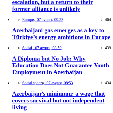
escalation, but a return to their
former alliance is unlikely
Europe,
07 avqust, 09:23
464
Azerbaijani gas emerges as a key to
Türkiye’s energy ambitions in Europe
Social,
07 avqust, 08:59
439
A Diploma but No Job: Why
Education Does Not Guarantee Youth
Employment in Azerbaijan
Social sphere,
07 avqust, 08:53
434
Azerbaijan’s minimum: a wage that
covers survival but not independent
living