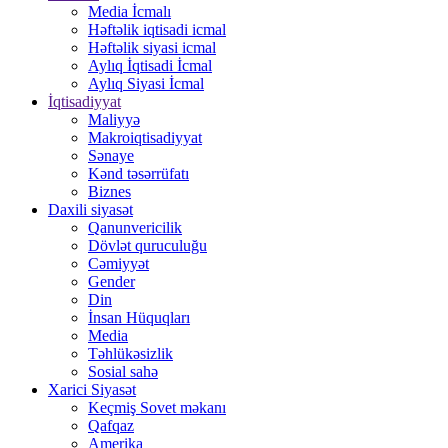
Media İcmalı
Həftəlik iqtisadi icmal
Həftəlik siyasi icmal
Aylıq İqtisadi İcmal
Aylıq Siyasi İcmal
İqtisadiyyat
Maliyyə
Makroiqtisadiyyat
Sənaye
Kənd təsərrüfatı
Biznes
Daxili siyasət
Qanunvericilik
Dövlət quruculuğu
Cəmiyyət
Gender
Din
İnsan Hüquqları
Media
Təhlükəsizlik
Sosial sahə
Xarici Siyasət
Keçmiş Sovet məkanı
Qafqaz
Amerika