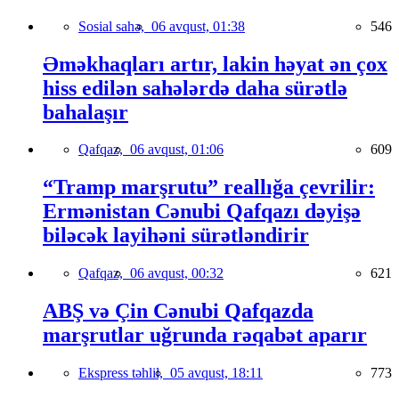
Sosial sahə,
06 avqust, 01:38
546
Əməkhaqları artır, lakin həyat ən çox
hiss edilən sahələrdə daha sürətlə
bahalaşır
Qafqaz,
06 avqust, 01:06
609
“Tramp marşrutu” reallığa çevrilir:
Ermənistan Cənubi Qafqazı dəyişə
biləcək layihəni sürətləndirir
Qafqaz,
06 avqust, 00:32
621
ABŞ və Çin Cənubi Qafqazda
marşrutlar uğrunda rəqabət aparır
Ekspress təhlil,
05 avqust, 18:11
773