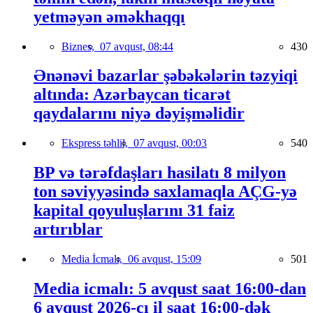
yetməyən əməkhaqqı
Biznes,
07 avqust, 08:44
430
Ənənəvi bazarlar şəbəkələrin təzyiqi
altında: Azərbaycan ticarət
qaydalarını niyə dəyişməlidir
Ekspress təhlil,
07 avqust, 00:03
540
BP və tərəfdaşları hasilatı 8 milyon
ton səviyyəsində saxlamaqla AÇG-yə
kapital qoyuluşlarını 31 faiz
artırıblar
Media İcmalı,
06 avqust, 15:09
501
Media icmalı: 5 avqust saat 16:00-dan
6 avqust 2026-cı il saat 16:00-dək