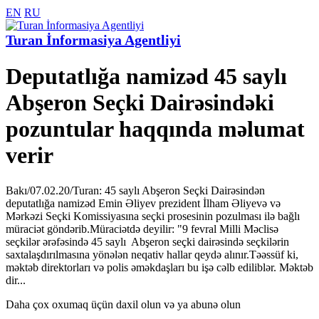
EN
RU
Turan İnformasiya Agentliyi
Deputatlığa namizəd 45 saylı
Abşeron Seçki Dairəsindəki
pozuntular haqqında məlumat
verir
Bakı/07.02.20/Turan: 45 saylı Abşeron Seçki Dairəsindən
deputatlığa namizəd Emin Əliyev prezident İlham Əliyevə və
Mərkəzi Seçki Komissiyasına seçki prosesinin pozulması ilə bağlı
müraciət göndərib.Müraciətdə deyilir: "9 fevral Milli Məclisə
seçkilər ərəfəsində 45 saylı Abşeron seçki dairəsində seçkilərin
saxtalaşdırılmasına yönələn neqativ hallar qeydə alınır.Təəssüf ki,
məktəb direktorları və polis əməkdaşları bu işə cəlb ediliblər. Məktəb
dir...
Daha çox oxumaq üçün daxil olun və ya abunə olun