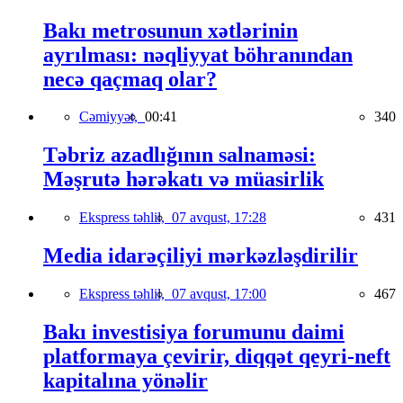
Bakı metrosunun xətlərinin
ayrılması: nəqliyyat böhranından
necə qaçmaq olar?
Cəmiyyət,
00:41
340
Təbriz azadlığının salnaməsi:
Məşrutə hərəkatı və müasirlik
Ekspress təhlil,
07 avqust, 17:28
431
Media idarəçiliyi mərkəzləşdirilir
Ekspress təhlil,
07 avqust, 17:00
467
Bakı investisiya forumunu daimi
platformaya çevirir, diqqət qeyri-neft
kapitalına yönəlir