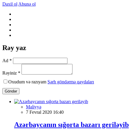
Daxil ol
Abunə ol
Rəy yaz
Ad *
Rəyiniz *
Oxudum və razıyam
Şərh göndərmə qaydaları
Göndər
Maliyyə
7 Fevral 2020 16:40
Azərbaycanın sığorta bazarı geriləyib