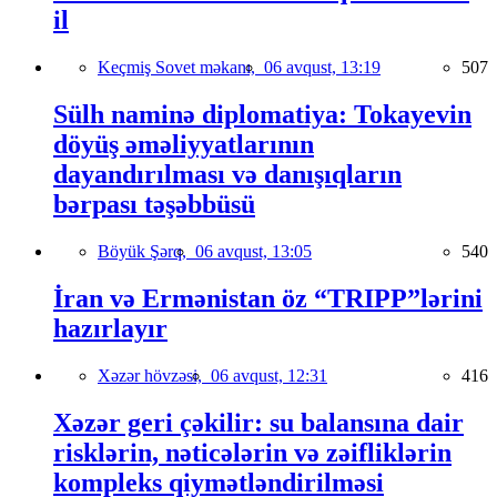
il
Keçmiş Sovet məkanı,
06 avqust, 13:19
507
Sülh naminə diplomatiya: Tokayevin
döyüş əməliyyatlarının
dayandırılması və danışıqların
bərpası təşəbbüsü
Böyük Şərq,
06 avqust, 13:05
540
İran və Ermənistan öz “TRIPP”lərini
hazırlayır
Xəzər hövzəsi,
06 avqust, 12:31
416
Xəzər geri çəkilir: su balansına dair
risklərin, nəticələrin və zəifliklərin
kompleks qiymətləndirilməsi