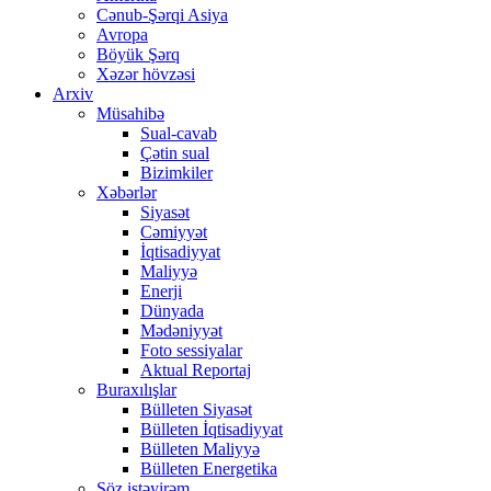
Cənub-Şərqi Asiya
Avropa
Böyük Şərq
Xəzər hövzəsi
Arxiv
Müsahibə
Sual-cavab
Çətin sual
Bizimkiler
Xəbərlər
Siyasət
Cəmiyyət
İqtisadiyyat
Maliyyə
Enerji
Dünyada
Mədəniyyət
Foto sessiyalar
Aktual Reportaj
Buraxılışlar
Bülleten Siyasət
Bülleten İqtisadiyyat
Bülleten Maliyyə
Bülleten Energetika
Söz istəyirəm