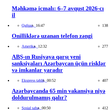
Məhkəmə icmalı: 6–7 avqust 2026-cı
il
Qafqaz,
16:47
138
Onilliklərə uzanan telefon zəngi
Amerika,
12:32
277
ABŞ-ın Rusiyaya qarşı yeni
sanksiyaları Azərbaycan üçün risklər
və imkanlar yaradır
Ekspress təhlil,
00:52
407
Azərbaycanda 65 min vakansiya niyə
doldurulmamış qalır?
Sosial sahə,
00:50
412