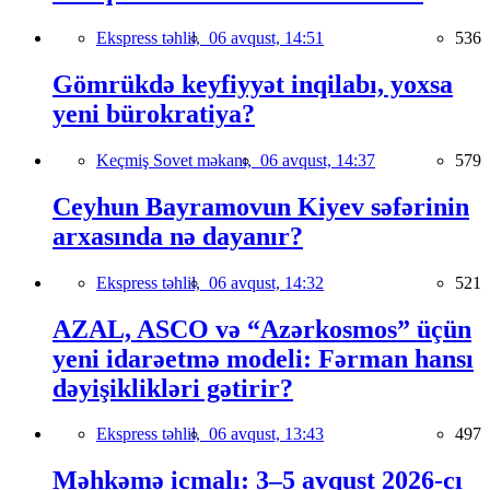
Ekspress təhlil,
06 avqust, 14:51
536
Gömrükdə keyfiyyət inqilabı, yoxsa
yeni bürokratiya?
Keçmiş Sovet məkanı,
06 avqust, 14:37
579
Ceyhun Bayramovun Kiyev səfərinin
arxasında nə dayanır?
Ekspress təhlil,
06 avqust, 14:32
521
AZAL, ASCO və “Azərkosmos” üçün
yeni idarəetmə modeli: Fərman hansı
dəyişiklikləri gətirir?
Ekspress təhlil,
06 avqust, 13:43
497
Məhkəmə icmalı: 3–5 avqust 2026-cı