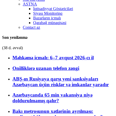
ASTNA
İqtisadiyyat Göstəriciləri
Siyası Monitorinq
Bazarların icmalı
Qarabağ münaqişəsi
Contact az
Son yenilənmə
(38 d. əvvəl)
Məhkəmə icmalı: 6–7 avqust 2026-cı il
Onilliklərə uzanan telefon zəngi
ABŞ-ın Rusiyaya qarşı yeni sanksiyaları
Azərbaycan üçün risklər və imkanlar yaradır
Azərbaycanda 65 min vakansiya niyə
doldurulmamış qalır?
Bakı metrosunun xətlərinin ayrılması: