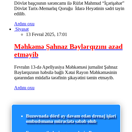
Dövlət başçısının sərəncamı ilə Rüfət Mahmud “İçərişəhər”
Dövlət Tarix-Memarlıq Qoruğu İdarə Heyətinin sədri təyin
edilib.
Ardını oxu
Siyasət
13 Fevral 2025, 17:01
Məhkəmə Şahnaz Bəylərqızını azad
etməyib
Fevralın 13-də Apellyasiya Məhkəməsi jurnalist Şahnaz
Bəylərqızının həbsilə bağlı Xətai Rayon Məhkəməsinin
qərarından müdafiə tərəfinin şikayətini təmin etməyib.
Ardını oxu
Buzovnada dörd ay davam edən drenaj işləri
ombudsmana müraciətə səbəb olub