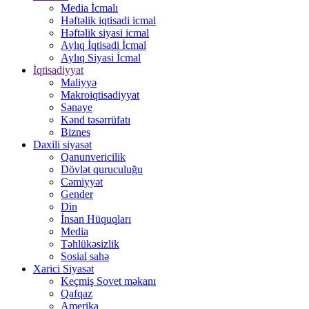
Media İcmalı
Həftəlik iqtisadi icmal
Həftəlik siyasi icmal
Aylıq İqtisadi İcmal
Aylıq Siyasi İcmal
İqtisadiyyat
Maliyyə
Makroiqtisadiyyat
Sənaye
Kənd təsərrüfatı
Biznes
Daxili siyasət
Qanunvericilik
Dövlət quruculuğu
Cəmiyyət
Gender
Din
İnsan Hüquqları
Media
Təhlükəsizlik
Sosial sahə
Xarici Siyasət
Keçmiş Sovet məkanı
Qafqaz
Amerika