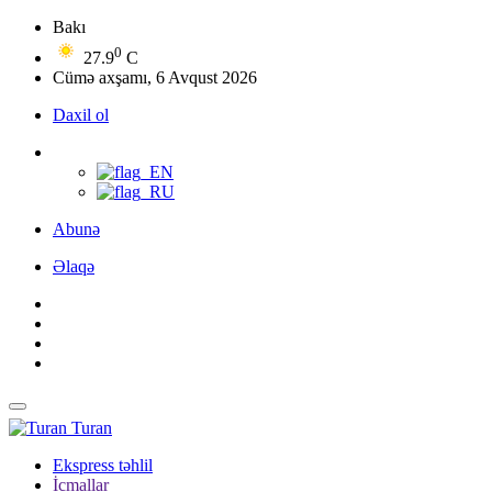
Bakı
0
27.9
C
Cümə axşamı, 6 Avqust 2026
Daxil ol
Abunə
Əlaqə
Turan
Ekspress təhlil
İcmallar