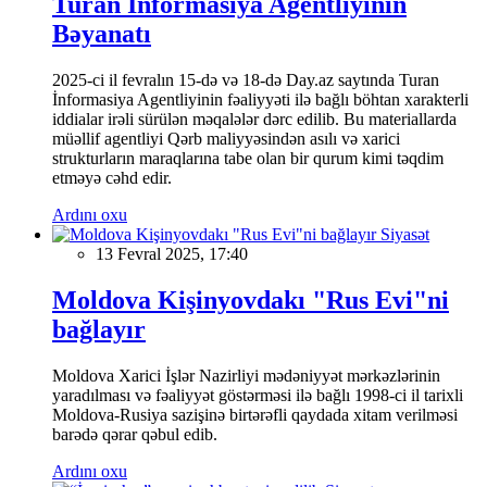
Turan İnformasiya Agentliyinin
Bəyanatı
2025-ci il fevralın 15-də və 18-də Day.az saytında Turan
İnformasiya Agentliyinin fəaliyyəti ilə bağlı böhtan xarakterli
iddialar irəli sürülən məqalələr dərc edilib. Bu materiallarda
müəllif agentliyi Qərb maliyyəsindən asılı və xarici
strukturların maraqlarına tabe olan bir qurum kimi təqdim
etməyə cəhd edir.
Ardını oxu
Siyasət
13 Fevral 2025, 17:40
Moldova Kişinyovdakı "Rus Evi"ni
bağlayır
Moldova Xarici İşlər Nazirliyi mədəniyyət mərkəzlərinin
yaradılması və fəaliyyət göstərməsi ilə bağlı 1998-ci il tarixli
Moldova-Rusiya sazişinə birtərəfli qaydada xitam verilməsi
barədə qərar qəbul edib.
Ardını oxu