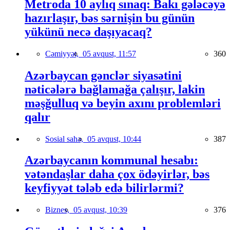
Metroda 10 aylıq sınaq: Bakı gələcəyə
hazırlaşır, bəs sərnişin bu günün
yükünü necə daşıyacaq?
Cəmiyyət,
05 avqust, 11:57
360
Azərbaycan gənclər siyasətini
nəticələrə bağlamağa çalışır, lakin
məşğulluq və beyin axını problemləri
qalır
Sosial sahə,
05 avqust, 10:44
387
Azərbaycanın kommunal hesabı:
vətəndaşlar daha çox ödəyirlər, bəs
keyfiyyət tələb edə bilirlərmi?
Biznes,
05 avqust, 10:39
376