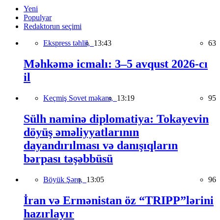
Yeni
Populyar
Redaktorun seçimi
Ekspress təhlil,
13:43
63
Məhkəmə icmalı: 3–5 avqust 2026-cı
il
Keçmiş Sovet məkanı,
13:19
95
Sülh naminə diplomatiya: Tokayevin
döyüş əməliyyatlarının
dayandırılması və danışıqların
bərpası təşəbbüsü
Böyük Şərq,
13:05
96
İran və Ermənistan öz “TRIPP”lərini
hazırlayır