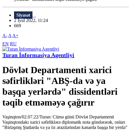
Siyasət
2 İyul 2022, 11:24
669
A-
A
A+
EN
RU
Turan İnformasiya Agentliyi
Dövlət Departamenti xarici
səfirlikləri "ABŞ-da və ya
başqa yerlərdə" dissidentləri
təqib etməməyə çağırır
Vaşinqton/02.07.22/Turan: Cümə günü Dövlət Departamenti
Vaşinqtondakı xarici səfirliklərə diplomatik nota göndərərək, onları
"Birləşmiş Ştatlarda və ya öz ərazilərindən kənarda başqa bir yerdə"