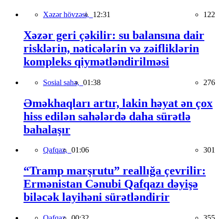
Xəzər hövzəsi,
12:31
122
Xəzər geri çəkilir: su balansına dair
risklərin, nəticələrin və zəifliklərin
kompleks qiymətləndirilməsi
Sosial sahə,
01:38
276
Əməkhaqları artır, lakin həyat ən çox
hiss edilən sahələrdə daha sürətlə
bahalaşır
Qafqaz,
01:06
301
“Tramp marşrutu” reallığa çevrilir:
Ermənistan Cənubi Qafqazı dəyişə
biləcək layihəni sürətləndirir
Qafqaz,
00:32
355