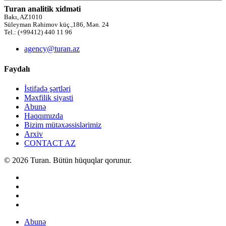
Turan analitik xidməti
Bakı, AZ1010
Süleyman Rəhimov küç.,186, Mən. 24
Tel.: (+99412) 440 11 96
agency@turan.az
Faydalı
İstifadə şərtləri
Məxfilik siyasti
Abunə
Haqqımızda
Bizim mütəxəssislərimiz
Arxiv
CONTACT AZ
© 2026 Turan. Bütün hüquqlar qorunur.
Abunə