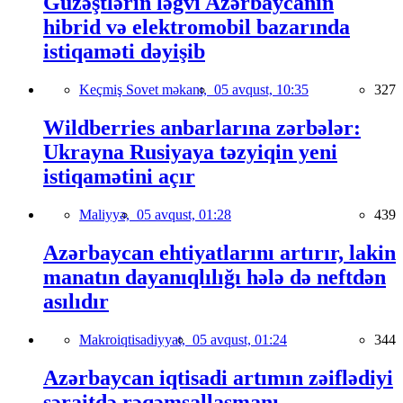
Güzəştlərin ləğvi Azərbaycanın
hibrid və elektromobil bazarında
istiqaməti dəyişib
Keçmiş Sovet məkanı,
05 avqust, 10:35
327
Wildberries anbarlarına zərbələr:
Ukrayna Rusiyaya təzyiqin yeni
istiqamətini açır
Maliyyə,
05 avqust, 01:28
439
Azərbaycan ehtiyatlarını artırır, lakin
manatın dayanıqlılığı hələ də neftdən
asılıdır
Makroiqtisadiyyat,
05 avqust, 01:24
344
Azərbaycan iqtisadi artımın zəiflədiyi
şəraitdə rəqəmsallaşmanı