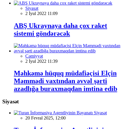
Siyasət
2 İyul 2022 11:09
ABŞ Ukraynaya daha çox raket
sistemi göndərəcək
Cəmiyyət
2 İyul 2022 11:39
Məhkəmə hüquq müdafiəçisi Elçin
Məmmədi vaxtından əvvəl şərti
azadlığa buraxmaqdan imtina edib
Siyasət
Siyasət
20 Fevral 2025, 12:00