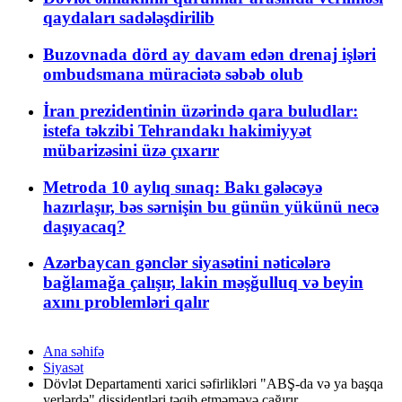
qaydaları sadələşdirilib
Buzovnada dörd ay davam edən drenaj işləri
ombudsmana müraciətə səbəb olub
İran prezidentinin üzərində qara buludlar:
istefa təkzibi Tehrandakı hakimiyyət
mübarizəsini üzə çıxarır
Metroda 10 aylıq sınaq: Bakı gələcəyə
hazırlaşır, bəs sərnişin bu günün yükünü necə
daşıyacaq?
Azərbaycan gənclər siyasətini nəticələrə
bağlamağa çalışır, lakin məşğulluq və beyin
axını problemləri qalır
Ana səhifə
Siyasət
Dövlət Departamenti xarici səfirlikləri "ABŞ-da və ya başqa
yerlərdə" dissidentləri təqib etməməyə çağırır