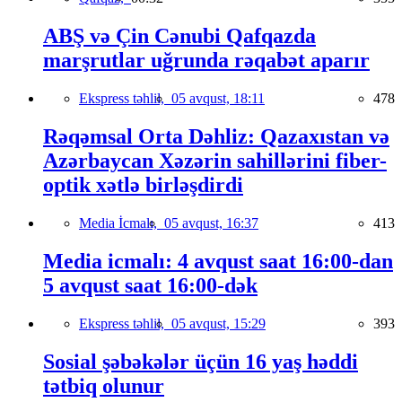
ABŞ və Çin Cənubi Qafqazda
marşrutlar uğrunda rəqabət aparır
Ekspress təhlil,
05 avqust, 18:11
478
Rəqəmsal Orta Dəhliz: Qazaxıstan və
Azərbaycan Xəzərin sahillərini fiber-
optik xətlə birləşdirdi
Media İcmalı,
05 avqust, 16:37
413
Media icmalı: 4 avqust saat 16:00-dan
5 avqust saat 16:00-dək
Ekspress təhlil,
05 avqust, 15:29
393
Sosial şəbəkələr üçün 16 yaş həddi
tətbiq olunur