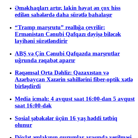
Əməkhaqları artır, lakin həyat ən çox hiss
edilən sahələrdə daha sürətlə bahalaşır
“Tramp marşrutu” reallığa çevrilir:
Ermənistan Cənubi Qafqazı dəyişə biləcək
layihəni sürətləndirir
ABŞ və Çin Cənubi Qafqazda marşrutlar
uğrunda rəqabət aparır
Rəqəmsal Orta Dəhliz: Qazaxıstan və
Azərbaycan Xəzərin sahillərini fiber-optik xətlə
birləşdirdi
Media icmalı: 4 avqust saat 16:00-dan 5 avqust
saat 16:00-dək
Sosial şəbəkələr üçün 16 yaş həddi tətbiq
olunur
Dövlət əmlakının qurumlar arasında verilməsi