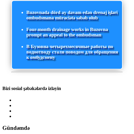
Buzovnada dörd ay davam edən drenaj işləri
ombudsmana müraciətə səbəb olub
Four-month drainage works in Buzovna
prompt an appeal to the ombudsman
В Бузовна четырехмесячные работы по
водоотводу стали поводом для обращения
к омбудсмену
Bizi sosial şəbəkələrdə izləyin
Gündəmdə