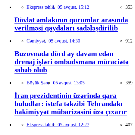
Ekspress təhlil,
05 avqust, 15:12
353
Dövlət əmlakının qurumlar arasında
verilməsi qaydaları sadələşdirilib
Cəmiyyət,
05 avqust, 14:30
912
Buzovnada dörd ay davam edən
drenaj işləri ombudsmana müraciətə
səbəb olub
Böyük Şərq,
05 avqust, 13:05
359
İran prezidentinin üzərində qara
buludlar: istefa təkzibi Tehrandakı
hakimiyyət mübarizəsini üzə çıxarır
Ekspress təhlil,
05 avqust, 12:27
407