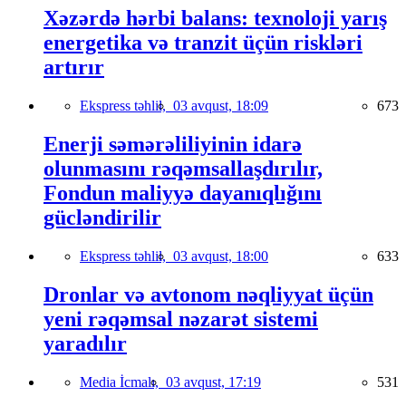
Xəzərdə hərbi balans: texnoloji yarış
energetika və tranzit üçün riskləri
artırır
Ekspress təhlil,
03 avqust, 18:09
673
Enerji səmərəliliyinin idarə
olunmasını rəqəmsallaşdırılır,
Fondun maliyyə dayanıqlığını
gücləndirilir
Ekspress təhlil,
03 avqust, 18:00
633
Dronlar və avtonom nəqliyyat üçün
yeni rəqəmsal nəzarət sistemi
yaradılır
Media İcmalı,
03 avqust, 17:19
531