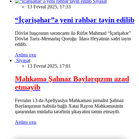
Siyasət
13 Fevral 2025, 17:33
“İçərişəhər”ə yeni rəhbər təyin edilib
Dövlət başçısının sərəncamı ilə Rüfət Mahmud “İçərişəhər”
Dövlət Tarix-Memarlıq Qoruğu İdarə Heyətinin sədri təyin
edilib.
Ardını oxu
Siyasət
13 Fevral 2025, 17:01
Məhkəmə Şahnaz Bəylərqızını azad
etməyib
Fevralın 13-də Apellyasiya Məhkəməsi jurnalist Şahnaz
Bəylərqızının həbsilə bağlı Xətai Rayon Məhkəməsinin
qərarından müdafiə tərəfinin şikayətini təmin etməyib.
Ardını oxu