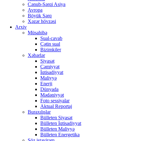
Cənub-Şərqi Asiya
Avropa
Böyük Şərq
Xəzər hövzəsi
Arxiv
Müsahibə
Sual-cavab
Çətin sual
Bizimkiler
Xəbərlər
Siyasət
Cəmiyyət
İqtisadiyyat
Maliyyə
Enerji
Dünyada
Mədəniyyət
Foto sessiyalar
Aktual Reportaj
Buraxılışlar
Bülleten Siyasət
Bülleten İqtisadiyyat
Bülleten Maliyyə
Bülleten Energetika
Söz istəyirəm