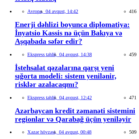
Avropa,
04 avqust, 14:42
416
Enerji dəhlizi boyunca diplomatiya:
İnyatsio Kassis nə üçün Bakıya və
Aşqabada səfər edir?
Ekspress təhlil,
04 avqust, 14:38
459
İstehsalat qəzalarına qarşı yeni
sığorta modeli: sistem yenilənir,
risklər azalacaqmı?
Ekspress təhlil,
04 avqust, 12:42
471
Azərbaycan kredit zəmanəti sistemini
regionlar və Qarabağ üçün yeniləyir
Xəzər hövzəsi,
04 avqust, 00:48
509