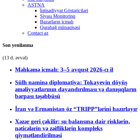
ASTNA
İqtisadiyyat Göstəriciləri
Siyası Monitorinq
Bazarların icmalı
Qarabağ münaqişəsi
Contact az
Son yenilənmə
(13 d. əvvəl)
Məhkəmə icmalı: 3–5 avqust 2026-cı il
Sülh naminə diplomatiya: Tokayevin döyüş
əməliyyatlarının dayandırılması və danışıqların
bərpası təşəbbüsü
İran və Ermənistan öz “TRIPP”lərini hazırlayır
Xəzər geri çəkilir: su balansına dair risklərin,
nəticələrin və zəifliklərin kompleks
qiymətləndirilməsi