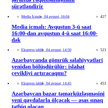
sürətləndirir
Media İcmalı,
04 avqust, 16:04
427
Media icmalı: Avqustun 3-ü saat
16:00-dan avqustun 4-ü saat 16:00-
dək
Ekspress təhlil,
04 avqust, 14:50
523
Azərbaycanda gömrük səlahiyyətləri
yenidən bölüşdürülür: islahat
çevikliyi artıracaqmı?
Ekspress təhlil,
04 avqust, 14:45
453
Azərbaycan bazar təmərküzləşməsini
yeni qaydalarla ölçəcək — əsas sınaq
tətbiq olacaq