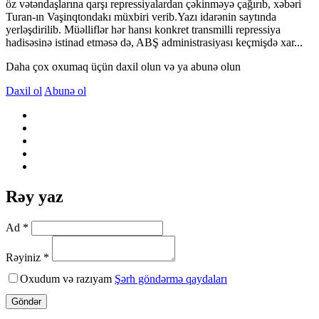
öz vətəndaşlarına qarşı repressiyalardan çəkinməyə çağırıb, xəbəri
Turan-ın Vaşinqtondakı müxbiri verib.Yazı idarənin saytında
yerləşdirilib. Müəlliflər hər hansı konkret transmilli repressiya
hadisəsinə istinad etməsə də, ABŞ administrasiyası keçmişdə xar...
Daha çox oxumaq üçün daxil olun və ya abunə olun
Daxil ol
Abunə ol
Rəy yaz
Ad *
Rəyiniz *
Oxudum və razıyam
Şərh göndərmə qaydaları
Göndər