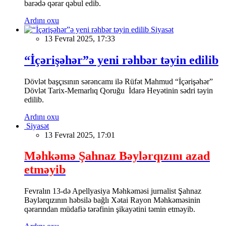
barədə qərar qəbul edib.
Ardını oxu
Siyasət
13 Fevral 2025, 17:33
“İçərişəhər”ə yeni rəhbər təyin edilib
Dövlət başçısının sərəncamı ilə Rüfət Mahmud “İçərişəhər”
Dövlət Tarix-Memarlıq Qoruğu İdarə Heyətinin sədri təyin
edilib.
Ardını oxu
Siyasət
13 Fevral 2025, 17:01
Məhkəmə Şahnaz Bəylərqızını azad
etməyib
Fevralın 13-də Apellyasiya Məhkəməsi jurnalist Şahnaz
Bəylərqızının həbsilə bağlı Xətai Rayon Məhkəməsinin
qərarından müdafiə tərəfinin şikayətini təmin etməyib.