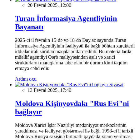
20 Fevral 2025, 12:00
Turan İnformasiya Agentliyinin
Bəyanatı
2025-ci il fevralın 15-də və 18-də Day.az saytında Turan
İnformasiya Agentliyinin fəaliyyəti ilə bağlı böhtan xarakterli
iddialar irəli sürülən məqalələr dərc edilib. Bu materiallarda
müəllif agentliyi Qərb maliyyəsindən asılı və xarici
strukturların maraqlarına tabe olan bir qurum kimi təqdim
etməyə cəhd edir.
Ardını oxu
Siyasət
13 Fevral 2025, 17:40
Moldova Kişinyovdakı "Rus Evi"ni
bağlayır
Moldova Xarici İşlər Nazirliyi mədəniyyət mərkəzlərinin
yaradılması və fəaliyyət göstərməsi ilə bağlı 1998-ci il tarixli
Moldova-Rusiya sazişinə birtərəfli qaydada xitam verilməsi