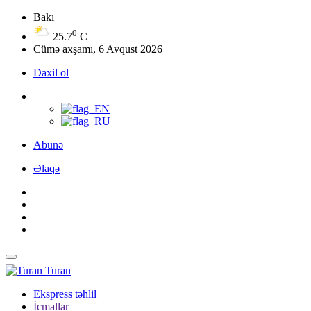
Bakı
0
25.7
C
Cümə axşamı, 6 Avqust 2026
Daxil ol
Abunə
Əlaqə
Turan
Ekspress təhlil
İcmallar