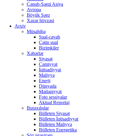
Cənub-Şərqi Asiya
Avropa
Böyük Şərq
Xəzər hövzəsi
Arxiv
Müsahibə
Sual-cavab
Çətin sual
Bizimkiler
Xəbərlər
Siyasət
Cəmiyyət
İqtisadiyyat
Maliyyə
Enerji
Dünyada
Mədəniyyət
Foto sessiyalar
Aktual Reportaj
Buraxılışlar
Bülleten Siyasət
Bülleten İqtisadiyyat
Bülleten Maliyyə
Bülleten Energetika
Söz istəyirəm