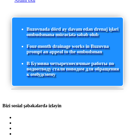
Ardını oxu
Buzovnada dörd ay davam edən drenaj işləri
ombudsmana müraciətə səbəb olub
Four-month drainage works in Buzovna
prompt an appeal to the ombudsman
В Бузовна четырехмесячные работы по
водоотводу стали поводом для обращения
к омбудсмену
Bizi sosial şəbəkələrdə izləyin