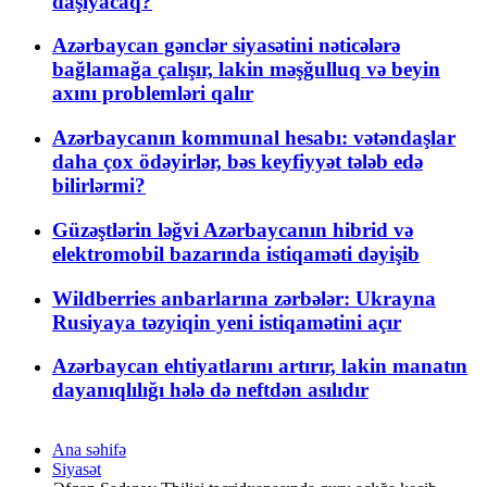
daşıyacaq?
Azərbaycan gənclər siyasətini nəticələrə
bağlamağa çalışır, lakin məşğulluq və beyin
axını problemləri qalır
Azərbaycanın kommunal hesabı: vətəndaşlar
daha çox ödəyirlər, bəs keyfiyyət tələb edə
bilirlərmi?
Güzəştlərin ləğvi Azərbaycanın hibrid və
elektromobil bazarında istiqaməti dəyişib
Wildberries anbarlarına zərbələr: Ukrayna
Rusiyaya təzyiqin yeni istiqamətini açır
Azərbaycan ehtiyatlarını artırır, lakin manatın
dayanıqlılığı hələ də neftdən asılıdır
Ana səhifə
Siyasət