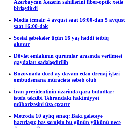
Azərbaycan Xəzərin sahillərini fiber-optik xətlə
birləşdirdi
Media icmalı: 4 avqust saat 16:00-dan 5 avqust
saat 16:00-dək
Sosial şəbəkələr üçün 16 yaş həddi tətbiq
olunur
Dövlət əmlakının qurumlar arasında verilməsi
qaydaları sadələşdirilib
Buzovnada dörd ay davam edən drenaj işləri
ombudsmana müraciətə səbəb olub
İran prezidentinin üzərində qara buludlar:
istefa təkzibi Tehrandakı hakimiyyət
mübarizəsini üzə çıxarır
Metroda 10 aylıq sınaq: Bakı gələcəyə
hazırlaşır, bəs sərnişin bu günün yükünü necə