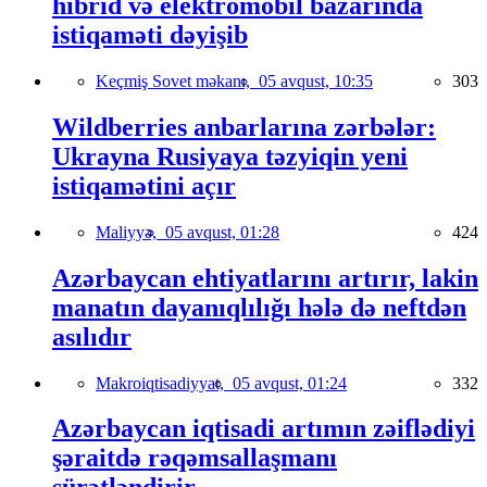
hibrid və elektromobil bazarında
istiqaməti dəyişib
Keçmiş Sovet məkanı,
05 avqust, 10:35
303
Wildberries anbarlarına zərbələr:
Ukrayna Rusiyaya təzyiqin yeni
istiqamətini açır
Maliyyə,
05 avqust, 01:28
424
Azərbaycan ehtiyatlarını artırır, lakin
manatın dayanıqlılığı hələ də neftdən
asılıdır
Makroiqtisadiyyat,
05 avqust, 01:24
332
Azərbaycan iqtisadi artımın zəiflədiyi
şəraitdə rəqəmsallaşmanı