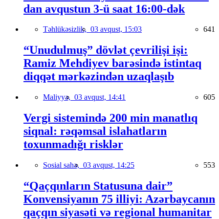
dan avqustun 3-ü saat 16:00-dək
Təhlükəsizlik,
03 avqust, 15:03
641
“Unudulmuş” dövlət çevrilişi işi:
Ramiz Mehdiyev barəsində istintaq
diqqət mərkəzindən uzaqlaşıb
Maliyyə,
03 avqust, 14:41
605
Vergi sistemində 200 min manatlıq
siqnal: rəqəmsal islahatların
toxunmadığı risklər
Sosial sahə,
03 avqust, 14:25
553
“Qaçqınların Statusuna dair”
Konvensiyanın 75 illiyi: Azərbaycanın
qaçqın siyasəti və regional humanitar