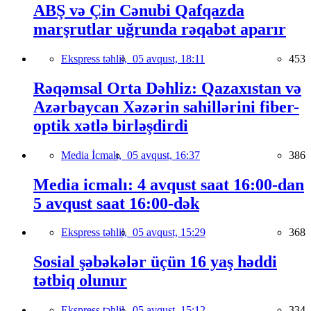
ABŞ və Çin Cənubi Qafqazda
marşrutlar uğrunda rəqabət aparır
Ekspress təhlil,
05 avqust, 18:11
453
Rəqəmsal Orta Dəhliz: Qazaxıstan və
Azərbaycan Xəzərin sahillərini fiber-
optik xətlə birləşdirdi
Media İcmalı,
05 avqust, 16:37
386
Media icmalı: 4 avqust saat 16:00-dan
5 avqust saat 16:00-dək
Ekspress təhlil,
05 avqust, 15:29
368
Sosial şəbəkələr üçün 16 yaş həddi
tətbiq olunur
Ekspress təhlil,
05 avqust, 15:12
334