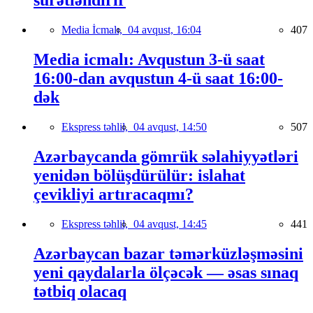
sürətləndirir
Media İcmalı,
04 avqust, 16:04
407
Media icmalı: Avqustun 3-ü saat
16:00-dan avqustun 4-ü saat 16:00-
dək
Ekspress təhlil,
04 avqust, 14:50
507
Azərbaycanda gömrük səlahiyyətləri
yenidən bölüşdürülür: islahat
çevikliyi artıracaqmı?
Ekspress təhlil,
04 avqust, 14:45
441
Azərbaycan bazar təmərküzləşməsini
yeni qaydalarla ölçəcək — əsas sınaq
tətbiq olacaq