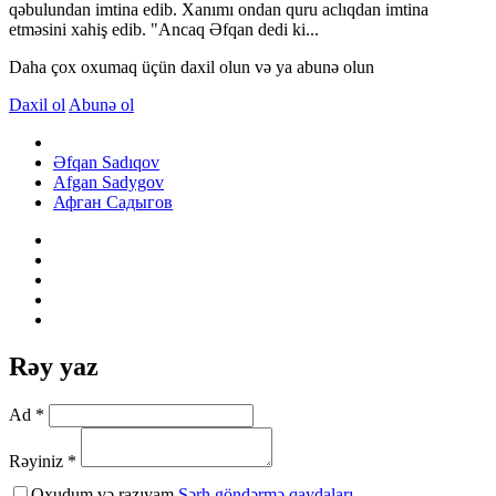
qəbulundan imtina edib. Xanımı ondan quru aclıqdan imtina
etməsini xahiş edib. "Ancaq Əfqan dedi ki...
Daha çox oxumaq üçün daxil olun və ya abunə olun
Daxil ol
Abunə ol
Əfqan Sadıqov
Afgan Sadygov
Афган Садыгов
Rəy yaz
Ad *
Rəyiniz *
Oxudum və razıyam
Şərh göndərmə qaydaları