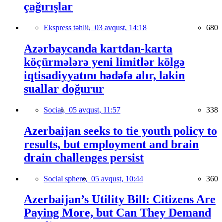
çağırışlar
Ekspress təhlil,
03 avqust, 14:18
680
Azərbaycanda kartdan-karta
köçürmələrə yeni limitlər kölgə
iqtisadiyyatını hədəfə alır, lakin
suallar doğurur
Social,
05 avqust, 11:57
338
Azerbaijan seeks to tie youth policy to
results, but employment and brain
drain challenges persist
Social sphere,
05 avqust, 10:44
360
Azerbaijan’s Utility Bill: Citizens Are
Paying More, but Can They Demand