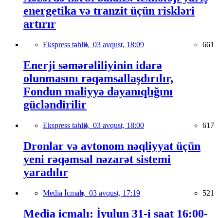
energetika və tranzit üçün riskləri
artırır
Ekspress təhlil,
03 avqust, 18:09
661
Enerji səmərəliliyinin idarə
olunmasını rəqəmsallaşdırılır,
Fondun maliyyə dayanıqlığını
gücləndirilir
Ekspress təhlil,
03 avqust, 18:00
617
Dronlar və avtonom nəqliyyat üçün
yeni rəqəmsal nəzarət sistemi
yaradılır
Media İcmalı,
03 avqust, 17:19
521
Media icmalı: İyulun 31-i saat 16:00-