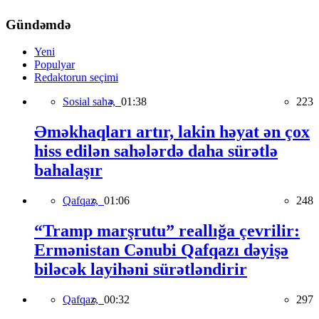
Gündəmdə
Yeni
Populyar
Redaktorun seçimi
Sosial sahə,
01:38
223
Əməkhaqları artır, lakin həyat ən çox
hiss edilən sahələrdə daha sürətlə
bahalaşır
Qafqaz,
01:06
248
“Tramp marşrutu” reallığa çevrilir:
Ermənistan Cənubi Qafqazı dəyişə
biləcək layihəni sürətləndirir
Qafqaz,
00:32
297