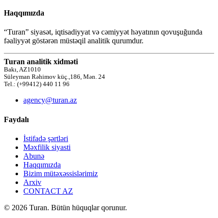
Haqqımızda
“Turan” siyasət, iqtisadiyyat və cəmiyyət həyatının qovuşuğunda
fəaliyyət göstərən müstəqil analitik qurumdur.
Turan analitik xidməti
Bakı, AZ1010
Süleyman Rəhimov küç.,186, Mən. 24
Tel.: (+99412) 440 11 96
agency@turan.az
Faydalı
İstifadə şərtləri
Məxfilik siyasti
Abunə
Haqqımızda
Bizim mütəxəssislərimiz
Arxiv
CONTACT AZ
© 2026 Turan. Bütün hüquqlar qorunur.