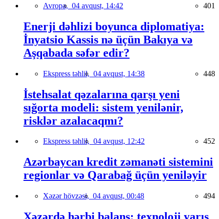
Avropa,
04 avqust, 14:42
401
Enerji dəhlizi boyunca diplomatiya:
İnyatsio Kassis nə üçün Bakıya və
Aşqabada səfər edir?
Ekspress təhlil,
04 avqust, 14:38
448
İstehsalat qəzalarına qarşı yeni
sığorta modeli: sistem yenilənir,
risklər azalacaqmı?
Ekspress təhlil,
04 avqust, 12:42
452
Azərbaycan kredit zəmanəti sistemini
regionlar və Qarabağ üçün yeniləyir
Xəzər hövzəsi,
04 avqust, 00:48
494
Xəzərdə hərbi balans: texnoloji yarış