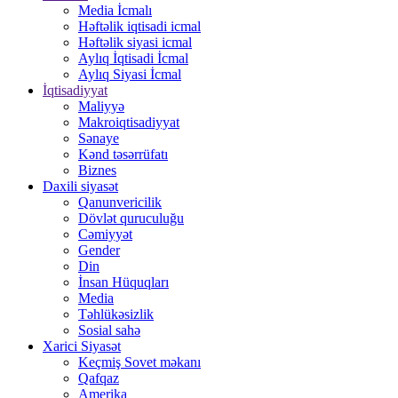
Media İcmalı
Həftəlik iqtisadi icmal
Həftəlik siyasi icmal
Aylıq İqtisadi İcmal
Aylıq Siyasi İcmal
İqtisadiyyat
Maliyyə
Makroiqtisadiyyat
Sənaye
Kənd təsərrüfatı
Biznes
Daxili siyasət
Qanunvericilik
Dövlət quruculuğu
Cəmiyyət
Gender
Din
İnsan Hüquqları
Media
Təhlükəsizlik
Sosial sahə
Xarici Siyasət
Keçmiş Sovet məkanı
Qafqaz
Amerika