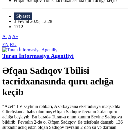
Əfqan Sadıqov Tbilisi təcridxanasında quru aclığa keçib
Siyasət
3 Fevral 2025, 13:28
1712
A-
A
A+
EN
RU
Turan İnformasiya Agentliyi
Əfqan Sadıqov Tbilisi
təcridxanasında quru aclığa
keçib
“Azel” TV saytının rəhbəri, Azərbaycana ekstradisiya məqsədilə
Gürcüstanda həbs olunmuş Əfqan Sadıqov fevralın 2-dən quru
aclığa başlayıb. Bu barədə Turan-a onun xanımı Sevinc Sadıqova
bildirib. Fevralın 2-də o, Əfqan Sadıqov ilə telefonla danışıb. 136
sutkadır aclıq edən əfqan Sadıqov fevralın 2-dən su və dərman