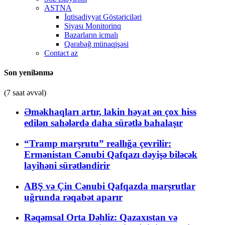
ASTNA
İqtisadiyyat Göstəriciləri
Siyası Monitorinq
Bazarların icmalı
Qarabağ münaqişəsi
Contact az
Son yenilənmə
(7 saat əvvəl)
Əməkhaqları artır, lakin həyat ən çox hiss
edilən sahələrdə daha sürətlə bahalaşır
“Tramp marşrutu” reallığa çevrilir:
Ermənistan Cənubi Qafqazı dəyişə biləcək
layihəni sürətləndirir
ABŞ və Çin Cənubi Qafqazda marşrutlar
uğrunda rəqabət aparır
Rəqəmsal Orta Dəhliz: Qazaxıstan və