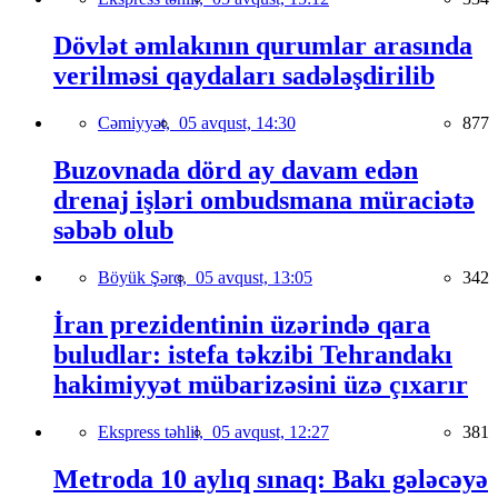
Dövlət əmlakının qurumlar arasında
verilməsi qaydaları sadələşdirilib
Cəmiyyət,
05 avqust, 14:30
877
Buzovnada dörd ay davam edən
drenaj işləri ombudsmana müraciətə
səbəb olub
Böyük Şərq,
05 avqust, 13:05
342
İran prezidentinin üzərində qara
buludlar: istefa təkzibi Tehrandakı
hakimiyyət mübarizəsini üzə çıxarır
Ekspress təhlil,
05 avqust, 12:27
381
Metroda 10 aylıq sınaq: Bakı gələcəyə