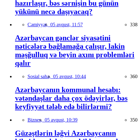
hazırlaşır, bəs sərnişin bu günün
yükünü necə daşıyacaq?
Cəmiyyət,
05 avqust, 11:57
338
Azərbaycan gənclər siyasətini
nəticələrə bağlamağa çalışır, lakin
məşğulluq və beyin axını problemləri
qalır
Sosial sahə,
05 avqust, 10:44
360
Azərbaycanın kommunal hesabı:
vətəndaşlar daha çox ödəyirlər, bəs
keyfiyyət tələb edə bilirlərmi?
Biznes,
05 avqust, 10:39
350
Güzəştlərin ləğvi Azərbaycanın