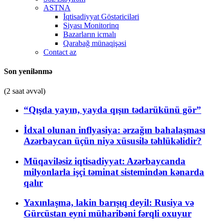
ASTNA
İqtisadiyyat Göstəriciləri
Siyası Monitorinq
Bazarların icmalı
Qarabağ münaqişəsi
Contact az
Son yenilənmə
(2 saat əvvəl)
“Qışda yayın, yayda qışın tədarükünü gör”
İdxal olunan inflyasiya: ərzağın bahalaşması
Azərbaycan üçün niyə xüsusilə təhlükəlidir?
Müqaviləsiz iqtisadiyyat: Azərbaycanda
milyonlarla işçi təminat sistemindən kənarda
qalır
Yaxınlaşma, lakin barışıq deyil: Rusiya və
Gürcüstan eyni müharibəni fərqli oxuyur