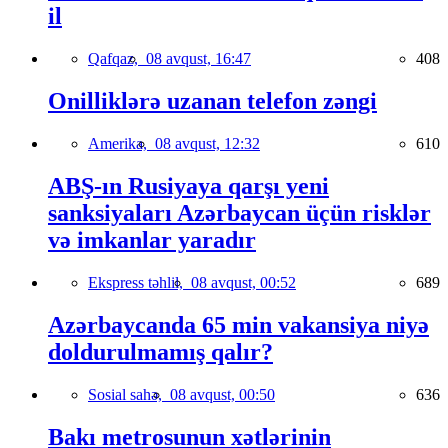
il
Qafqaz,
08 avqust, 16:47
408
Onilliklərə uzanan telefon zəngi
Amerika,
08 avqust, 12:32
610
ABŞ-ın Rusiyaya qarşı yeni
sanksiyaları Azərbaycan üçün risklər
və imkanlar yaradır
Ekspress təhlil,
08 avqust, 00:52
689
Azərbaycanda 65 min vakansiya niyə
doldurulmamış qalır?
Sosial sahə,
08 avqust, 00:50
636
Bakı metrosunun xətlərinin