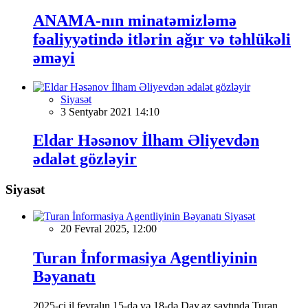
ANAMA-nın minatəmizləmə
fəaliyyətində itlərin ağır və təhlükəli
əməyi
Siyasət
3 Sentyabr 2021 14:10
Eldar Həsənov İlham Əliyevdən
ədalət gözləyir
Siyasət
Siyasət
20 Fevral 2025, 12:00
Turan İnformasiya Agentliyinin
Bəyanatı
2025-ci il fevralın 15-də və 18-də Day.az saytında Turan