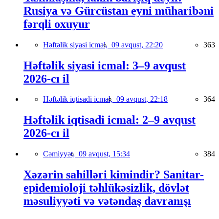
Rusiya və Gürcüstan eyni müharibəni
fərqli oxuyur
Həftəlik siyasi icmal,
09 avqust, 22:20
363
Həftəlik siyasi icmal: 3–9 avqust
2026-cı il
Həftəlik iqtisadi icmal,
09 avqust, 22:18
364
Həftəlik iqtisadi icmal: 2–9 avqust
2026-cı il
Cəmiyyət,
09 avqust, 15:34
384
Xəzərin sahilləri kimindir? Sanitar-
epidemioloji təhlükəsizlik, dövlət
məsuliyyəti və vətəndaş davranışı