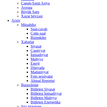
Cənub-Şərqi Asiya
Avropa
Böyük Şərq
Xəzər hövzəsi
Arxiv
Müsahibə
Sual-cavab
Çətin sual
Bizimkiler
Xəbərlər
Siyasət
Cəmiyyət
İqtisadiyyat
Maliyyə
Enerji
Dünyada
Mədəniyyət
Foto sessiyalar
Aktual Reportaj
Buraxılışlar
Bülleten Siyasət
Bülleten İqtisadiyyat
Bülleten Maliyyə
Bülleten Energetika
Söz istəyirəm