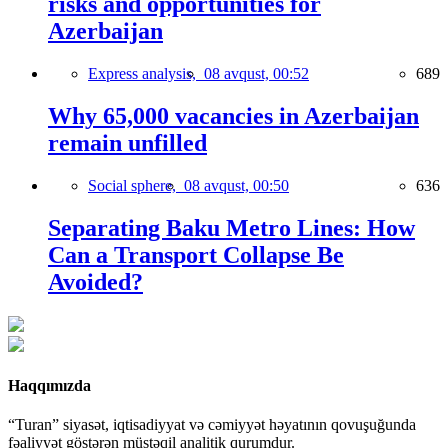
risks and opportunities for
Azerbaijan
Express analysis,
08 avqust, 00:52
689
Why 65,000 vacancies in Azerbaijan
remain unfilled
Social sphere,
08 avqust, 00:50
636
Separating Baku Metro Lines: How
Can a Transport Collapse Be
Avoided?
Haqqımızda
“Turan” siyasət, iqtisadiyyat və cəmiyyət həyatının qovuşuğunda
fəaliyyət göstərən müstəqil analitik qurumdur.