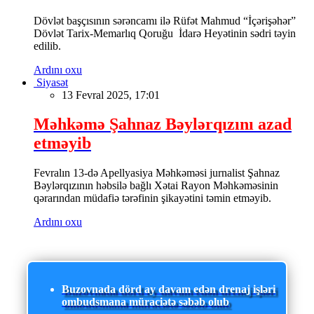
Dövlət başçısının sərəncamı ilə Rüfət Mahmud “İçərişəhər”
Dövlət Tarix-Memarlıq Qoruğu İdarə Heyətinin sədri təyin
edilib.
Ardını oxu
Siyasət
13 Fevral 2025, 17:01
Məhkəmə Şahnaz Bəylərqızını azad
etməyib
Fevralın 13-də Apellyasiya Məhkəməsi jurnalist Şahnaz
Bəylərqızının həbsilə bağlı Xətai Rayon Məhkəməsinin
qərarından müdafiə tərəfinin şikayətini təmin etməyib.
Ardını oxu
Buzovnada dörd ay davam edən drenaj işləri
ombudsmana müraciətə səbəb olub