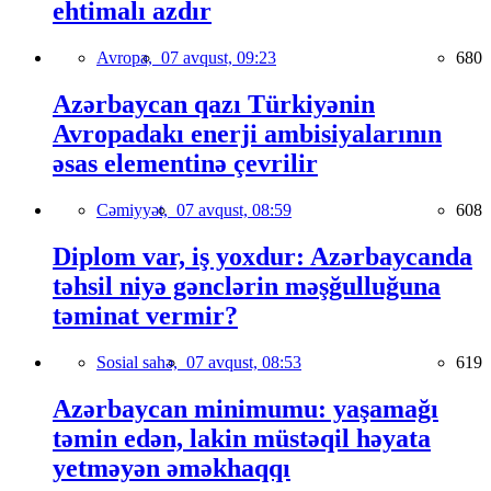
ehtimalı azdır
Avropa,
07 avqust, 09:23
680
Azərbaycan qazı Türkiyənin
Avropadakı enerji ambisiyalarının
əsas elementinə çevrilir
Cəmiyyət,
07 avqust, 08:59
608
Diplom var, iş yoxdur: Azərbaycanda
təhsil niyə gənclərin məşğulluğuna
təminat vermir?
Sosial sahə,
07 avqust, 08:53
619
Azərbaycan minimumu: yaşamağı
təmin edən, lakin müstəqil həyata
yetməyən əməkhaqqı