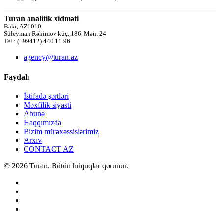
Turan analitik xidməti
Bakı, AZ1010
Süleyman Rəhimov küç.,186, Mən. 24
Tel.: (+99412) 440 11 96
agency@turan.az
Faydalı
İstifadə şərtləri
Məxfilik siyasti
Abunə
Haqqımızda
Bizim mütəxəssislərimiz
Arxiv
CONTACT AZ
© 2026 Turan. Bütün hüquqlar qorunur.