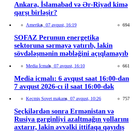
Ankara, İslamabad və Ər-Riyad kimə
qarşı birləşir?
Amerika,
07 avqust, 16:19
694
SOFAZ Perunun energetika
sektoruna sərmayə yatırıb, lakin
sövdələşmənin məbləğini açıqlamayıb
Media İcmalı,
07 avqust, 16:10
661
Media icmalı: 6 avqust saat 16:00-dan
7 avqust 2026-cı il saat 16:00-dək
Keçmiş Sovet məkanı,
07 avqust, 10:26
757
Seçkilərdən sonra Ermənistan və
Rusiya gərginliyi azaltmağın yollarını
axtarır, lakin əvvəlki ittifaqa qayıdış