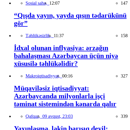
Sosial sahə,
12:07
147
“Qışda yayın, yayda qışın tədarükünü
gör”
Təhlükəsizlik,
11:37
158
İdxal olunan inflyasiya: ərzağın
bahalaşması Azərbaycan üçün niyə
xüsusilə təhlükəlidir?
Makroiqtisadiyyat,
00:16
327
Müqaviləsiz iqtisadiyyat:
Azərbaycanda milyonlarla işçi
təminat sistemindən kənarda qalır
Qafqaz,
09 avqust, 23:03
339
Yaxınlaşma, lakin barışıq deyil: