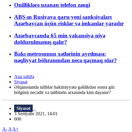
Onilliklərə uzanan telefon zəngi
ABŞ-ın Rusiyaya qarşı yeni sanksiyaları
Azərbaycan üçün risklər və imkanlar yaradır
Azərbaycanda 65 min vakansiya niyə
doldurulmamış qalır?
Bakı metrosunun xətlərinin ayrılması:
nəqliyyat böhranından necə qaçmaq olar?
Ana səhifə
Siyasət
Əfqanıstanda taliblər hakimiyyətə gəldikdən sonra güc
bölgüsü necədir və taliblərin arxasında kim dayanır?
Siyasət
3 Sentyabr 2021, 14:01
600
A-
A
A+