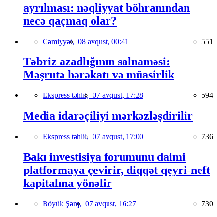
ayrılması: nəqliyyat böhranından
necə qaçmaq olar?
Cəmiyyət,
08 avqust, 00:41
551
Təbriz azadlığının salnaməsi:
Məşrutə hərəkatı və müasirlik
Ekspress təhlil,
07 avqust, 17:28
594
Media idarəçiliyi mərkəzləşdirilir
Ekspress təhlil,
07 avqust, 17:00
736
Bakı investisiya forumunu daimi
platformaya çevirir, diqqət qeyri-neft
kapitalına yönəlir
Böyük Şərq,
07 avqust, 16:27
730