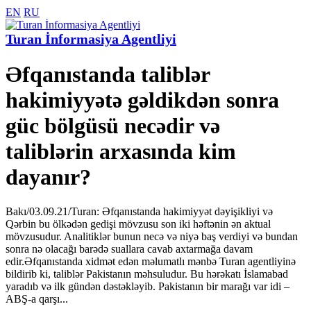
EN
RU
Turan İnformasiya Agentliyi
Əfqanıstanda taliblər
hakimiyyətə gəldikdən sonra
güc bölgüsü necədir və
taliblərin arxasında kim
dayanır?
Bakı/03.09.21/Turan: Əfqanıstanda hakimiyyət dəyişikliyi və
Qərbin bu ölkədən gedişi mövzusu son iki həftənin ən aktual
mövzusudur. Analitiklər bunun necə və niyə baş verdiyi və bundan
sonra nə olacağı barədə suallara cavab axtarmağa davam
edir.Əfqanıstanda xidmət edən məlumatlı mənbə Turan agentliyinə
bildirib ki, taliblər Pakistanın məhsuludur. Bu hərəkatı İslamabad
yaradıb və ilk gündən dəstəkləyib. Pakistanın bir marağı var idi –
ABŞ-a qarşı...