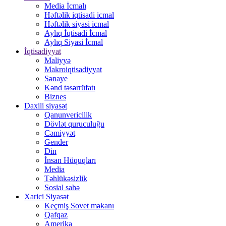
Media İcmalı
Həftəlik iqtisadi icmal
Həftəlik siyasi icmal
Aylıq İqtisadi İcmal
Aylıq Siyasi İcmal
İqtisadiyyat
Maliyyə
Makroiqtisadiyyat
Sənaye
Kənd təsərrüfatı
Biznes
Daxili siyasət
Qanunvericilik
Dövlət quruculuğu
Cəmiyyət
Gender
Din
İnsan Hüquqları
Media
Təhlükəsizlik
Sosial sahə
Xarici Siyasət
Keçmiş Sovet məkanı
Qafqaz
Amerika