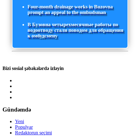
Four-month drainage works in Buzovna
prompt an appeal to the ombudsman
В Бузовна четырехмесячные работы по
водоотводу стали поводом для обращения
к омбудсмену
Bizi sosial şəbəkələrdə izləyin
Gündəmdə
Yeni
Populyar
Redaktorun seçimi