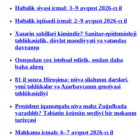
Həftəlik siyasi icmal: 3–9 avqust 2026-cı il
Həftəlik iqtisadi icmal: 2–9 avqust 2026-cı il
Xəzərin sahilləri kimindir? Sanitar-epidemioloji
təhlükəsizlik, dövlət məsuliyyəti və vətəndaş
davranışı
Qonşudan çox istehsal edirik, ondan daha
baha alırıq
81 il sonra Hiroşima: nüvə silahının dərsləri,
yeni təhlükələr və Azərbaycanın geosiyasi
təhlükəsizliyi
Prezident iqamətgahı niyə məhz Zuğulbada
yaradılıb? Təbiətin özünün seçdiyi bir məkanın
tarixçəsi
Məhkəmə icmalı: 6–7 avqust 2026-cı il