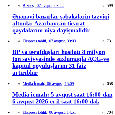
Biznes,
07 avqust, 08:44
599
Ənənəvi bazarlar şəbəkələrin təzyiqi
altında: Azərbaycan ticarət
qaydalarını niyə dəyişməlidir
Ekspress təhlil,
07 avqust, 00:03
731
BP və tərəfdaşları hasilatı 8 milyon
ton səviyyəsində saxlamaqla AÇG-yə
kapital qoyuluşlarını 31 faiz
artırıblar
Media İcmalı,
06 avqust, 15:09
658
Media icmalı: 5 avqust saat 16:00-dan
6 avqust 2026-cı il saat 16:00-dək
Ekspress təhlil,
06 avqust, 14:51
704