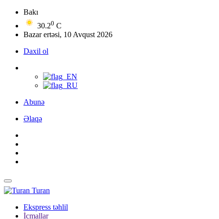
Bakı
0
30.2
C
Bazar ertəsi, 10 Avqust 2026
Daxil ol
Abunə
Əlaqə
Turan
Ekspress təhlil
İcmallar