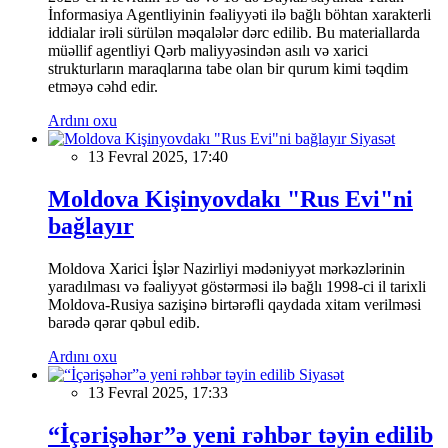
İnformasiya Agentliyinin fəaliyyəti ilə bağlı böhtan xarakterli
iddialar irəli sürülən məqalələr dərc edilib. Bu materiallarda
müəllif agentliyi Qərb maliyyəsindən asılı və xarici
strukturların maraqlarına tabe olan bir qurum kimi təqdim
etməyə cəhd edir.
Ardını oxu
Siyasət
13 Fevral 2025, 17:40
Moldova Kişinyovdakı "Rus Evi"ni
bağlayır
Moldova Xarici İşlər Nazirliyi mədəniyyət mərkəzlərinin
yaradılması və fəaliyyət göstərməsi ilə bağlı 1998-ci il tarixli
Moldova-Rusiya sazişinə birtərəfli qaydada xitam verilməsi
barədə qərar qəbul edib.
Ardını oxu
Siyasət
13 Fevral 2025, 17:33
“İçərişəhər”ə yeni rəhbər təyin edilib