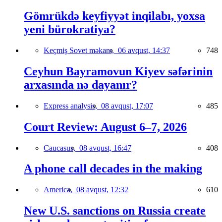
Gömrükdə keyfiyyət inqilabı, yoxsa
yeni bürokratiya?
Keçmiş Sovet məkanı,
06 avqust, 14:37
748
Ceyhun Bayramovun Kiyev səfərinin
arxasında nə dayanır?
Express analysis,
08 avqust, 17:07
485
Court Review: August 6–7, 2026
Caucasus,
08 avqust, 16:47
408
A phone call decades in the making
America,
08 avqust, 12:32
610
New U.S. sanctions on Russia create