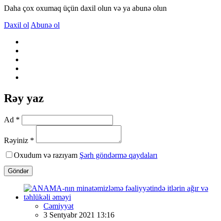
Daha çox oxumaq üçün daxil olun və ya abunə olun
Daxil ol
Abunə ol
Rəy yaz
Ad *
Rəyiniz *
Oxudum və razıyam
Şərh göndərmə qaydaları
Göndər
Cəmiyyət
3 Sentyabr 2021 13:16