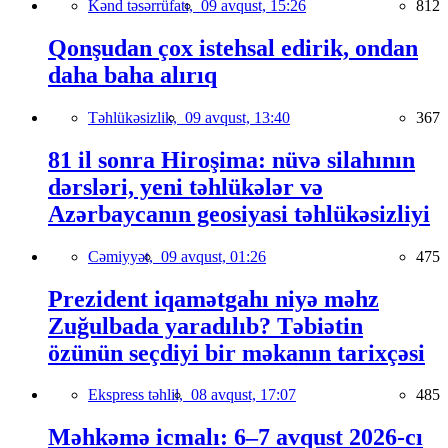
Kənd təsərrüfatı,
09 avqust, 15:26
812
Qonşudan çox istehsal edirik, ondan
daha baha alırıq
Təhlükəsizlik,
09 avqust, 13:40
367
81 il sonra Hiroşima: nüvə silahının
dərsləri, yeni təhlükələr və
Azərbaycanın geosiyasi təhlükəsizliyi
Cəmiyyət,
09 avqust, 01:26
475
Prezident iqamətgahı niyə məhz
Zuğulbada yaradılıb? Təbiətin
özünün seçdiyi bir məkanın tarixçəsi
Ekspress təhlil,
08 avqust, 17:07
485
Məhkəmə icmalı: 6–7 avqust 2026-cı