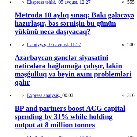
Ekspress təhlil,
05 avqust, 12:27
555
Metroda 10 aylıq sınaq: Bakı gələcəyə
hazırlaşır, bəs sərnişin bu günün
yükünü necə daşıyacaq?
Cəmiyyət,
05 avqust, 11:57
500
Azərbaycan gənclər siyasətini
nəticələrə bağlamağa çalışır, lakin
məşğulluq və beyin axını problemləri
qalır
Express analysis,
00:03
316
BP and partners boost ACG capital
spending by 31% while holding
output at 8 million tonnes