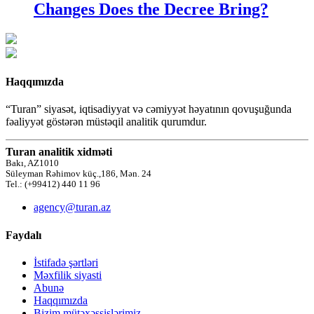
Changes Does the Decree Bring?
Haqqımızda
“Turan” siyasət, iqtisadiyyat və cəmiyyət həyatının qovuşuğunda
fəaliyyət göstərən müstəqil analitik qurumdur.
Turan analitik xidməti
Bakı, AZ1010
Süleyman Rəhimov küç.,186, Mən. 24
Tel.: (+99412) 440 11 96
agency@turan.az
Faydalı
İstifadə şərtləri
Məxfilik siyasti
Abunə
Haqqımızda
Bizim mütəxəssislərimiz