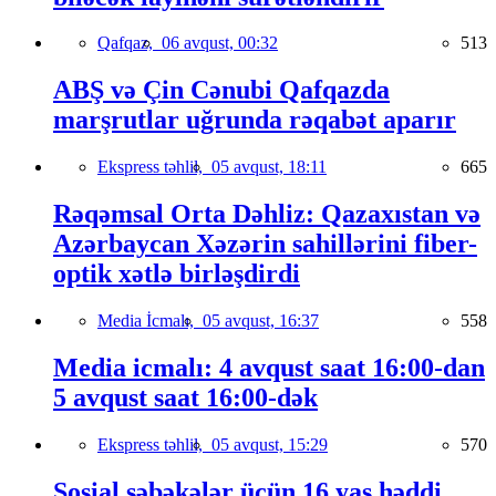
Qafqaz,
06 avqust, 00:32
513
ABŞ və Çin Cənubi Qafqazda
marşrutlar uğrunda rəqabət aparır
Ekspress təhlil,
05 avqust, 18:11
665
Rəqəmsal Orta Dəhliz: Qazaxıstan və
Azərbaycan Xəzərin sahillərini fiber-
optik xətlə birləşdirdi
Media İcmalı,
05 avqust, 16:37
558
Media icmalı: 4 avqust saat 16:00-dan
5 avqust saat 16:00-dək
Ekspress təhlil,
05 avqust, 15:29
570
Sosial şəbəkələr üçün 16 yaş həddi