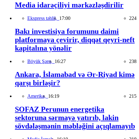
Media idarəçiliyi mərkəzləşdirilir
Ekspress təhlil,
17:00
224
Bakı investisiya forumunu daimi
platformaya çevirir, diqqət qeyri-neft
kapitalına yönəlir
Böyük Şərq,
16:27
238
Ankara, İslamabad və Ər-Riyad kimə
qarşı birləşir?
Amerika,
16:19
215
SOFAZ Perunun energetika
sektoruna sərmayə yatırıb, lakin
sövdələşmənin məbləğini açıqlamayıb