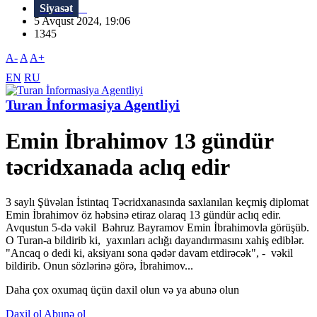
Siyasət
5 Avqust 2024, 19:06
1345
A-
A
A+
EN
RU
Turan İnformasiya Agentliyi
Emin İbrahimov 13 gündür
təcridxanada aclıq edir
3 saylı Şüvəlan İstintaq Təcridxanasında saxlanılan keçmiş diplomat
Emin İbrahimov öz həbsinə etiraz olaraq 13 gündür aclıq edir.
Avqustun 5-də vəkil Bəhruz Bayramov Emin İbrahimovla görüşüb.
O Turan-a bildirib ki, yaxınları aclığı dayandırmasını xahiş ediblər.
"Ancaq o dedi ki, aksiyanı sona qədər davam etdirəcək", - vəkil
bildirib. Onun sözlərinə görə, İbrahimov...
Daha çox oxumaq üçün daxil olun və ya abunə olun
Daxil ol
Abunə ol