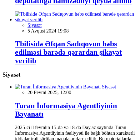
deputatlığa namizədliyi qeydə alınıb
Siyasət
5 Avqust 2024 19:08
Tbilisidə Əfqan Sadıqovun həbs
edilməsi barədə qərardan şikayət
verilib
Siyasət
Siyasət
20 Fevral 2025, 12:00
Turan İnformasiya Agentliyinin
Bəyanatı
2025-ci il fevralın 15-də və 18-də Day.az saytında Turan
İnformasiya Agentliyinin fəaliyyəti ilə bağlı böhtan xarakterli
iddialar irəli sürülən məqalələr dərc edilib. Bu materiallarda