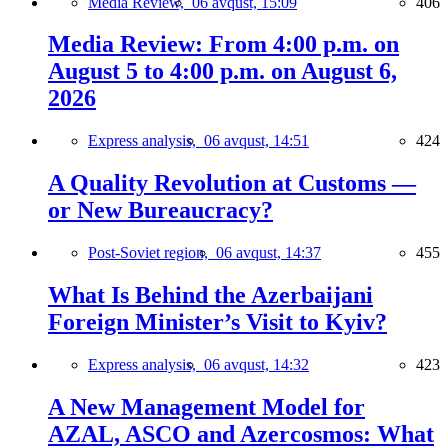
Media Review,
06 avqust, 15:09
406
Media Review: From 4:00 p.m. on
August 5 to 4:00 p.m. on August 6,
2026
Express analysis,
06 avqust, 14:51
424
A Quality Revolution at Customs —
or New Bureaucracy?
Post-Soviet region,
06 avqust, 14:37
455
What Is Behind the Azerbaijani
Foreign Minister’s Visit to Kyiv?
Express analysis,
06 avqust, 14:32
423
A New Management Model for
AZAL, ASCO and Azercosmos: What