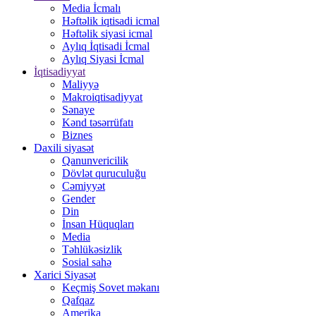
Media İcmalı
Həftəlik iqtisadi icmal
Həftəlik siyasi icmal
Aylıq İqtisadi İcmal
Aylıq Siyasi İcmal
İqtisadiyyat
Maliyyə
Makroiqtisadiyyat
Sənaye
Kənd təsərrüfatı
Biznes
Daxili siyasət
Qanunvericilik
Dövlət quruculuğu
Cəmiyyət
Gender
Din
İnsan Hüquqları
Media
Təhlükəsizlik
Sosial sahə
Xarici Siyasət
Keçmiş Sovet məkanı
Qafqaz
Amerika