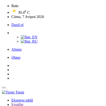
Bakı
0
30.4
C
Cümə, 7 Avqust 2026
Daxil ol
Abunə
Əlaqə
Turan
Ekspress təhlil
İcmallar