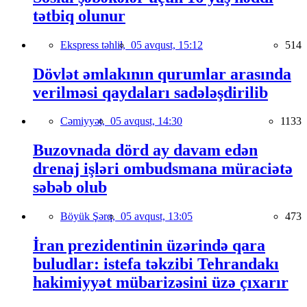
tətbiq olunur
Ekspress təhlil,
05 avqust, 15:12
514
Dövlət əmlakının qurumlar arasında
verilməsi qaydaları sadələşdirilib
Cəmiyyət,
05 avqust, 14:30
1133
Buzovnada dörd ay davam edən
drenaj işləri ombudsmana müraciətə
səbəb olub
Böyük Şərq,
05 avqust, 13:05
473
İran prezidentinin üzərində qara
buludlar: istefa təkzibi Tehrandakı
hakimiyyət mübarizəsini üzə çıxarır