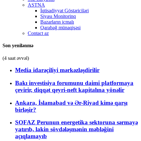
ASTNA
İqtisadiyyat Göstəriciləri
Siyası Monitorinq
Bazarların icmalı
Qarabağ münaqişəsi
Contact az
Son yenilənmə
(4 saat əvvəl)
Media idarəçiliyi mərkəzləşdirilir
Bakı investisiya forumunu daimi platformaya
çevirir, diqqət qeyri-neft kapitalına yönəlir
Ankara, İslamabad və Ər-Riyad kimə qarşı
birləşir?
SOFAZ Perunun energetika sektoruna sərmayə
yatırıb, lakin sövdələşmənin məbləğini
açıqlamayıb