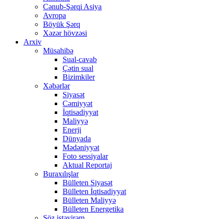
Cənub-Şərqi Asiya
Avropa
Böyük Şərq
Xəzər hövzəsi
Arxiv
Müsahibə
Sual-cavab
Çətin sual
Bizimkiler
Xəbərlər
Siyasət
Cəmiyyət
İqtisadiyyat
Maliyyə
Enerji
Dünyada
Mədəniyyət
Foto sessiyalar
Aktual Reportaj
Buraxılışlar
Bülleten Siyasət
Bülleten İqtisadiyyat
Bülleten Maliyyə
Bülleten Energetika
Söz istəyirəm