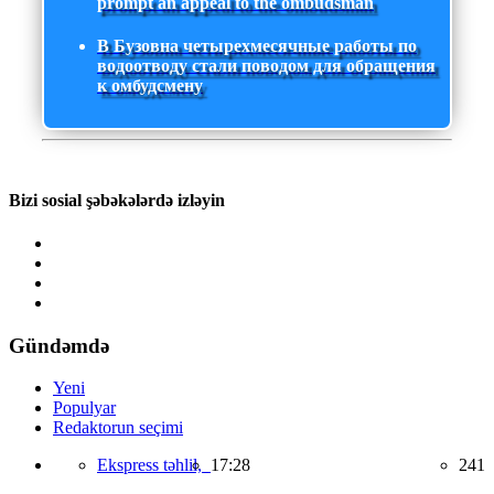
prompt an appeal to the ombudsman
В Бузовна четырехмесячные работы по
водоотводу стали поводом для обращения
к омбудсмену
Bizi sosial şəbəkələrdə izləyin
Gündəmdə
Yeni
Populyar
Redaktorun seçimi
Ekspress təhlil,
17:28
241