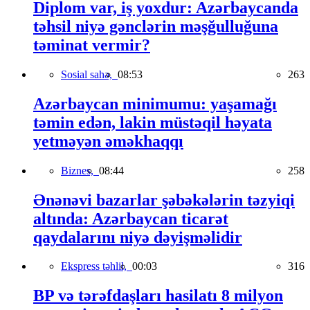
Diplom var, iş yoxdur: Azərbaycanda
təhsil niyə gənclərin məşğulluğuna
təminat vermir?
Sosial sahə,
08:53
263
Azərbaycan minimumu: yaşamağı
təmin edən, lakin müstəqil həyata
yetməyən əməkhaqqı
Biznes,
08:44
258
Ənənəvi bazarlar şəbəkələrin təzyiqi
altında: Azərbaycan ticarət
qaydalarını niyə dəyişməlidir
Ekspress təhlil,
00:03
316
BP və tərəfdaşları hasilatı 8 milyon