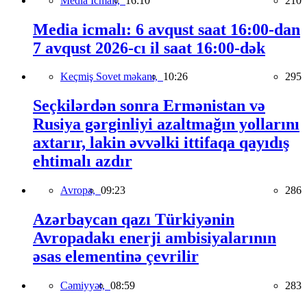
Media İcmalı,
16:10
210
Media icmalı: 6 avqust saat 16:00-dan
7 avqust 2026-cı il saat 16:00-dək
Keçmiş Sovet məkanı,
10:26
295
Seçkilərdən sonra Ermənistan və
Rusiya gərginliyi azaltmağın yollarını
axtarır, lakin əvvəlki ittifaqa qayıdış
ehtimalı azdır
Avropa,
09:23
286
Azərbaycan qazı Türkiyənin
Avropadakı enerji ambisiyalarının
əsas elementinə çevrilir
Cəmiyyət,
08:59
283