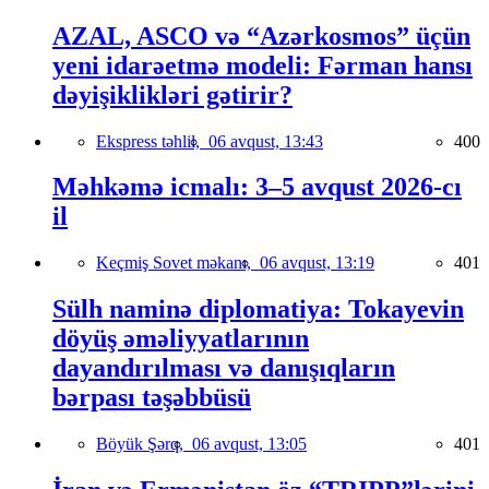
AZAL, ASCO və “Azərkosmos” üçün
yeni idarəetmə modeli: Fərman hansı
dəyişiklikləri gətirir?
Ekspress təhlil,
06 avqust, 13:43
400
Məhkəmə icmalı: 3–5 avqust 2026-cı
il
Keçmiş Sovet məkanı,
06 avqust, 13:19
401
Sülh naminə diplomatiya: Tokayevin
döyüş əməliyyatlarının
dayandırılması və danışıqların
bərpası təşəbbüsü
Böyük Şərq,
06 avqust, 13:05
401