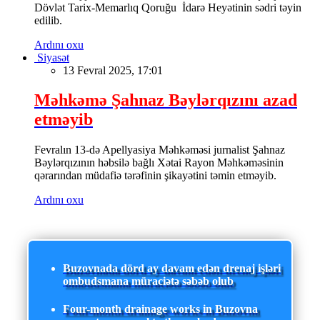
Dövlət Tarix-Memarlıq Qoruğu İdarə Heyətinin sədri təyin
edilib.
Ardını oxu
Siyasət
13 Fevral 2025, 17:01
Məhkəmə Şahnaz Bəylərqızını azad
etməyib
Fevralın 13-də Apellyasiya Məhkəməsi jurnalist Şahnaz
Bəylərqızının həbsilə bağlı Xətai Rayon Məhkəməsinin
qərarından müdafiə tərəfinin şikayətini təmin etməyib.
Ardını oxu
Buzovnada dörd ay davam edən drenaj işləri
ombudsmana müraciətə səbəb olub
Four-month drainage works in Buzovna