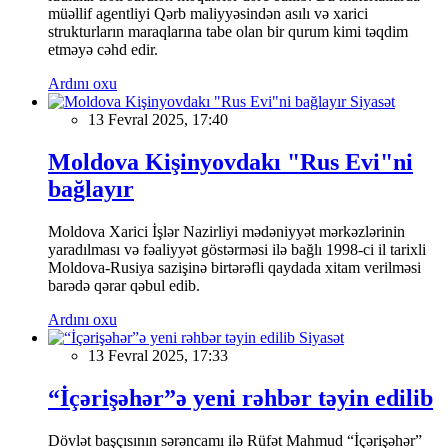
müəllif agentliyi Qərb maliyyəsindən asılı və xarici
strukturların maraqlarına tabe olan bir qurum kimi təqdim
etməyə cəhd edir.
Ardını oxu
Siyasət
13 Fevral 2025, 17:40
Moldova Kişinyovdakı "Rus Evi"ni
bağlayır
Moldova Xarici İşlər Nazirliyi mədəniyyət mərkəzlərinin
yaradılması və fəaliyyət göstərməsi ilə bağlı 1998-ci il tarixli
Moldova-Rusiya sazişinə birtərəfli qaydada xitam verilməsi
barədə qərar qəbul edib.
Ardını oxu
Siyasət
13 Fevral 2025, 17:33
“İçərişəhər”ə yeni rəhbər təyin edilib
Dövlət başçısının sərəncamı ilə Rüfət Mahmud “İçərişəhər”