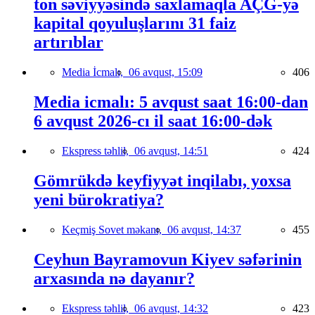
ton səviyyəsində saxlamaqla AÇG-yə
kapital qoyuluşlarını 31 faiz
artırıblar
Media İcmalı,
06 avqust, 15:09
406
Media icmalı: 5 avqust saat 16:00-dan
6 avqust 2026-cı il saat 16:00-dək
Ekspress təhlil,
06 avqust, 14:51
424
Gömrükdə keyfiyyət inqilabı, yoxsa
yeni bürokratiya?
Keçmiş Sovet məkanı,
06 avqust, 14:37
455
Ceyhun Bayramovun Kiyev səfərinin
arxasında nə dayanır?
Ekspress təhlil,
06 avqust, 14:32
423