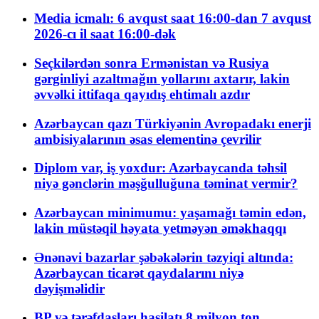
Media icmalı: 6 avqust saat 16:00-dan 7 avqust
2026-cı il saat 16:00-dək
Seçkilərdən sonra Ermənistan və Rusiya
gərginliyi azaltmağın yollarını axtarır, lakin
əvvəlki ittifaqa qayıdış ehtimalı azdır
Azərbaycan qazı Türkiyənin Avropadakı enerji
ambisiyalarının əsas elementinə çevrilir
Diplom var, iş yoxdur: Azərbaycanda təhsil
niyə gənclərin məşğulluğuna təminat vermir?
Azərbaycan minimumu: yaşamağı təmin edən,
lakin müstəqil həyata yetməyən əməkhaqqı
Ənənəvi bazarlar şəbəkələrin təzyiqi altında:
Azərbaycan ticarət qaydalarını niyə
dəyişməlidir
BP və tərəfdaşları hasilatı 8 milyon ton