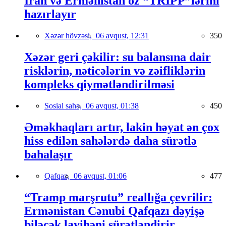
İran və Ermənistan öz “TRIPP”lərini
hazırlayır
Xəzər hövzəsi,
06 avqust, 12:31
350
Xəzər geri çəkilir: su balansına dair
risklərin, nəticələrin və zəifliklərin
kompleks qiymətləndirilməsi
Sosial sahə,
06 avqust, 01:38
450
Əməkhaqları artır, lakin həyat ən çox
hiss edilən sahələrdə daha sürətlə
bahalaşır
Qafqaz,
06 avqust, 01:06
477
“Tramp marşrutu” reallığa çevrilir:
Ermənistan Cənubi Qafqazı dəyişə
biləcək layihəni sürətləndirir