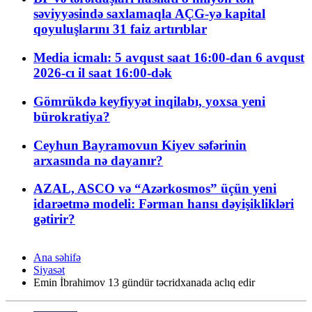
səviyyəsində saxlamaqla AÇG-yə kapital
qoyuluşlarını 31 faiz artırıblar
Media icmalı: 5 avqust saat 16:00-dan 6 avqust
2026-cı il saat 16:00-dək
Gömrükdə keyfiyyət inqilabı, yoxsa yeni
bürokratiya?
Ceyhun Bayramovun Kiyev səfərinin
arxasında nə dayanır?
AZAL, ASCO və “Azərkosmos” üçün yeni
idarəetmə modeli: Fərman hansı dəyişiklikləri
gətirir?
Ana səhifə
Siyasət
Emin İbrahimov 13 gündür təcridxanada aclıq edir