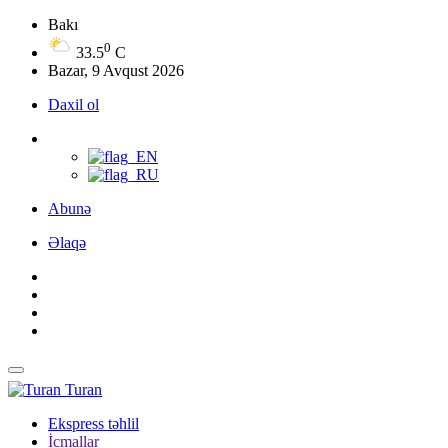
Bakı
0
33.5
C
Bazar, 9 Avqust 2026
Daxil ol
Abunə
Əlaqə
Turan
Ekspress təhlil
İcmallar