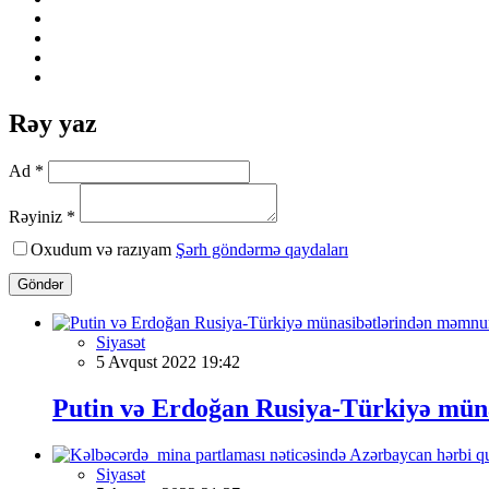
Rəy yaz
Ad *
Rəyiniz *
Oxudum və razıyam
Şərh göndərmə qaydaları
Göndər
Siyasət
5 Avqust 2022 19:42
Putin və Erdoğan Rusiya-Türkiyə müna
Siyasət