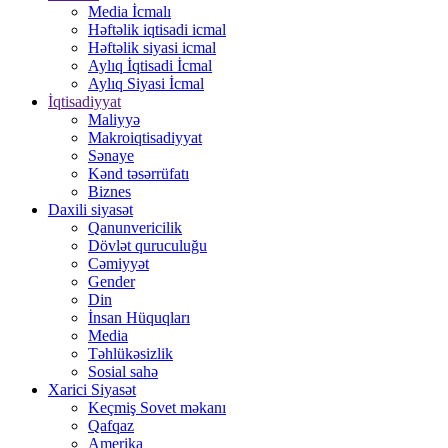
Media İcmalı
Həftəlik iqtisadi icmal
Həftəlik siyasi icmal
Aylıq İqtisadi İcmal
Aylıq Siyasi İcmal
İqtisadiyyat
Maliyyə
Makroiqtisadiyyat
Sənaye
Kənd təsərrüfatı
Biznes
Daxili siyasət
Qanunvericilik
Dövlət quruculuğu
Cəmiyyət
Gender
Din
İnsan Hüquqları
Media
Təhlükəsizlik
Sosial sahə
Xarici Siyasət
Keçmiş Sovet məkanı
Qafqaz
Amerika