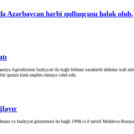
də Azərbaycan hərbi qulluqçusu həlak olub.
atı
iya Agentliyinin fəaliyyəti ilə bağlı böhtan xarakterli iddialar irəli sü
n bir qurum kimi təqdim etməyə cəhd edir.
ğlayır
ası və fəaliyyət göstərməsi ilə bağlı 1998-ci il tarixli Moldova-Rusiya 