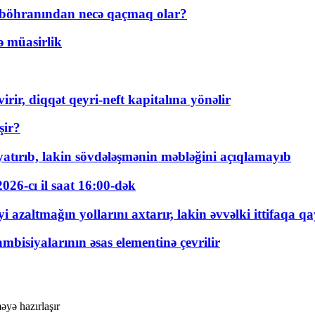
t böhranından necə qaçmaq olar?
ə müasirlik
rir, diqqət qeyri-neft kapitalına yönəlir
şir?
tırıb, lakin sövdələşmənin məbləğini açıqlamayıb
026-cı il saat 16:00-dək
 azaltmağın yollarını axtarır, lakin əvvəlki ittifaqa qa
bisiyalarının əsas elementinə çevrilir
əyə hazırlaşır