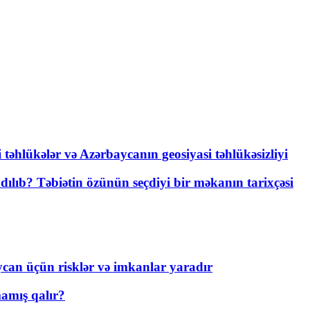
i təhlükələr və Azərbaycanın geosiyasi təhlükəsizliyi
lıb? Təbiətin özünün seçdiyi bir məkanın tarixçəsi
ycan üçün risklər və imkanlar yaradır
amış qalır?