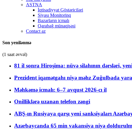
ASTNA
İqtisadiyyat Göstəriciləri
Siyası Monitorinq
Bazarların icmalı
Qarabağ münaqişəsi
Contact az
Son yenilənmə
(1 saat əvvəl)
81 il sonra Hiroşima: nüvə silahının dərsləri, yen
Prezident iqamətgahı niyə məhz Zuğulbada yaradı
Məhkəmə icmalı: 6–7 avqust 2026-cı il
Onilliklərə uzanan telefon zəngi
ABŞ-ın Rusiyaya qarşı yeni sanksiyaları Azərba
Azərbaycanda 65 min vakansiya niyə doldurulm