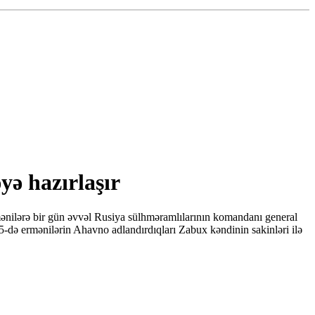
yə hazırlaşır
ənilərə bir gün əvvəl Rusiya sülhməramlılarının komandanı general
n 5-də ermənilərin Ahavno adlandırdıqları Zabux kəndinin sakinləri ilə