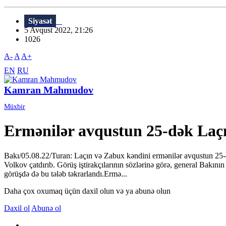
Siyasət
5 Avqust 2022, 21:26
1026
A-
A
A+
EN
RU
Kamran Mahmudov
Müxbir
Ermənilər avqustun 25-dək Laçın
Bakı/05.08.22/Turan: Laçın və Zabux kəndini ermənilər avqustun 25-
Volkov çatdırıb. Görüş iştirakçılarının sözlərinə görə, general Bakını
görüşdə də bu tələb təkrarlandı.Ermə...
Daha çox oxumaq üçün daxil olun və ya abunə olun
Daxil ol
Abunə ol