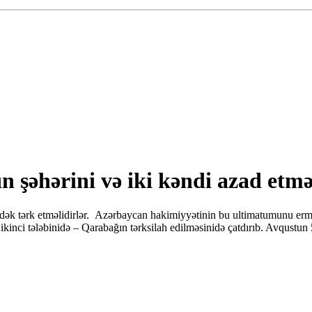
 şəhərini və iki kəndi azad etmə
dək tərk etməlidirlər. Azərbaycan hakimiyyətinin bu ultimatumunu erm
n ikinci tələbinidə – Qarabağın tərksilah edilməsinidə çatdırıb. Avqustu