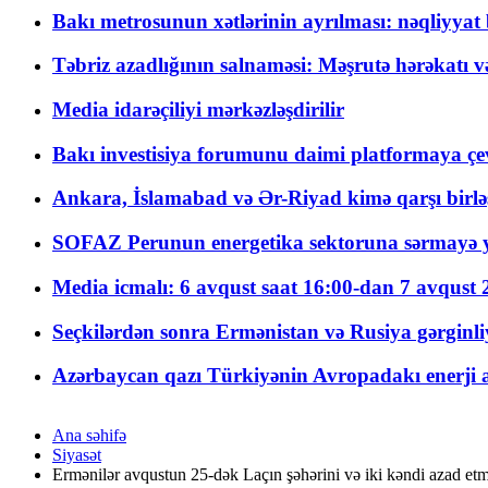
Bakı metrosunun xətlərinin ayrılması: nəqliyya
Təbriz azadlığının salnaməsi: Məşrutə hərəkatı v
Media idarəçiliyi mərkəzləşdirilir
Bakı investisiya forumunu daimi platformaya çevi
Ankara, İslamabad və Ər-Riyad kimə qarşı birlə
SOFAZ Perunun energetika sektoruna sərmayə ya
Media icmalı: 6 avqust saat 16:00-dan 7 avqust 2
Seçkilərdən sonra Ermənistan və Rusiya gərginliyi
Azərbaycan qazı Türkiyənin Avropadakı enerji am
Ana səhifə
Siyasət
Ermənilər avqustun 25-dək Laçın şəhərini və iki kəndi azad etm