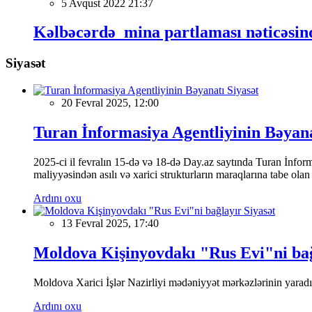
5 Avqust 2022 21:37
Kəlbəcərdə mina partlaması nəticəsin
Siyasət
Siyasət
20 Fevral 2025, 12:00
Turan İnformasiya Agentliyinin Bəyan
2025-ci il fevralın 15-də və 18-də Day.az saytında Turan İnformas
maliyyəsindən asılı və xarici strukturların maraqlarına tabe ola
Ardını oxu
Siyasət
13 Fevral 2025, 17:40
Moldova Kişinyovdakı "Rus Evi"ni ba
Moldova Xarici İşlər Nazirliyi mədəniyyət mərkəzlərinin yaradılm
Ardını oxu