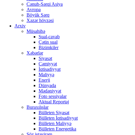
Cənub-Şərqi Asiya
Avropa
Böyük Şərq
Xəzər hövzəsi
Arxiv
Müsahibə
Sual-cavab
Çətin sual
Bizimkiler
Xəbərlər
Siyasət
Cəmiyyət
İqtisadiyyat
Maliyyə
Enerji
Dünyada
Mədəniyyət
Foto sessiyalar
Aktual Reportaj
Buraxılışlar
Bülleten Siyasət
Bülleten İqtisadiyyat
Bülleten Maliyyə
Bülleten Energetika
Söz istəyirəm