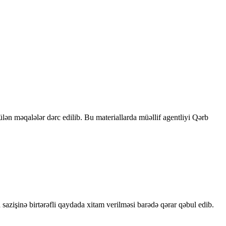
rülən məqalələr dərc edilib. Bu materiallarda müəllif agentliyi Qərb
sazişinə birtərəfli qaydada xitam verilməsi barədə qərar qəbul edib.