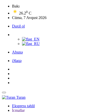
Bakı
0
26.2
C
Cümə, 7 Avqust 2026
Daxil ol
Abunə
Əlaqə
Turan
Ekspress təhlil
İcmallar