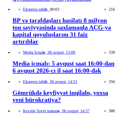
Ekspress təhlil,
00:03
216
BP və tərəfdaşları hasilatı 8 milyon
ton səviyyəsində saxlamaqla AÇG-yə
kapital qoyuluşlarını 31 faiz
artırıblar
Media İcmalı,
06 avqust, 15:09
339
Media icmalı: 5 avqust saat 16:00-dan
6 avqust 2026-cı il saat 16:00-dək
Ekspress təhlil,
06 avqust, 14:51
356
Gömrükdə keyfiyyət inqilabı, yoxsa
yeni bürokratiya?
Keçmiş Sovet məkanı,
06 avqust, 14:37
380