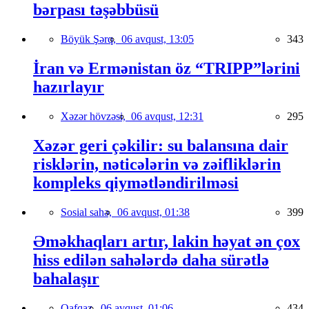
bərpası təşəbbüsü
Böyük Şərq,
06 avqust, 13:05
343
İran və Ermənistan öz “TRIPP”lərini
hazırlayır
Xəzər hövzəsi,
06 avqust, 12:31
295
Xəzər geri çəkilir: su balansına dair
risklərin, nəticələrin və zəifliklərin
kompleks qiymətləndirilməsi
Sosial sahə,
06 avqust, 01:38
399
Əməkhaqları artır, lakin həyat ən çox
hiss edilən sahələrdə daha sürətlə
bahalaşır
Qafqaz,
06 avqust, 01:06
434