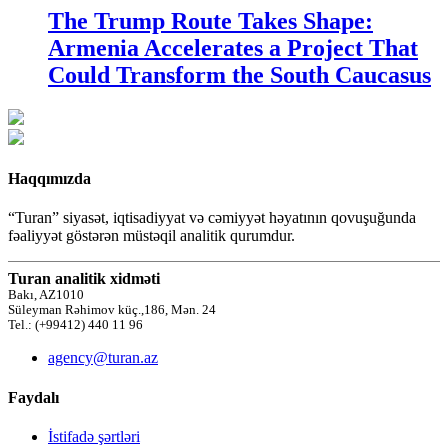
The Trump Route Takes Shape:
Armenia Accelerates a Project That
Could Transform the South Caucasus
Haqqımızda
“Turan” siyasət, iqtisadiyyat və cəmiyyət həyatının qovuşuğunda
fəaliyyət göstərən müstəqil analitik qurumdur.
Turan analitik xidməti
Bakı, AZ1010
Süleyman Rəhimov küç.,186, Mən. 24
Tel.: (+99412) 440 11 96
agency@turan.az
Faydalı
İstifadə şərtləri