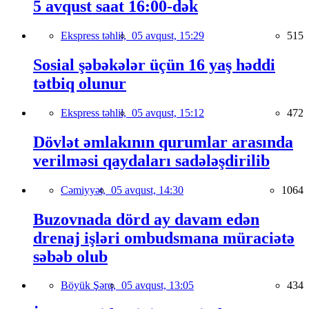
5 avqust saat 16:00-dək
Ekspress təhlil,
05 avqust, 15:29
515
Sosial şəbəkələr üçün 16 yaş həddi
tətbiq olunur
Ekspress təhlil,
05 avqust, 15:12
472
Dövlət əmlakının qurumlar arasında
verilməsi qaydaları sadələşdirilib
Cəmiyyət,
05 avqust, 14:30
1064
Buzovnada dörd ay davam edən
drenaj işləri ombudsmana müraciətə
səbəb olub
Böyük Şərq,
05 avqust, 13:05
434