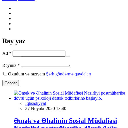
Rəy yaz
Ad *
Rəyiniz *
Oxudum və razıyam
Şərh göndərmə qaydaları
Göndər
İqtisadiyyat
27 Noyabr 2020 13:40
Əmək və Əhalinin Sosial Müdafiəsi