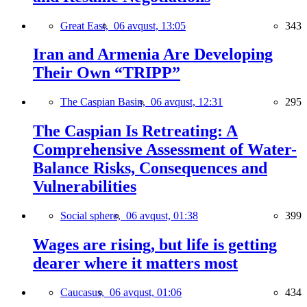
Great East,
06 avqust, 13:05
343
Iran and Armenia Are Developing
Their Own “TRIPP”
The Caspian Basin,
06 avqust, 12:31
295
The Caspian Is Retreating: A
Comprehensive Assessment of Water-
Balance Risks, Consequences and
Vulnerabilities
Social sphere,
06 avqust, 01:38
399
Wages are rising, but life is getting
dearer where it matters most
Caucasus,
06 avqust, 01:06
434