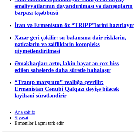
əməliyyatlarının dayandırılması və danışıqların
bərpası təşəbbüsü
İran və Ermənistan öz “TRIPP”lərini hazırlayır
Xəzər geri çəkilir: su balansına dair risklərin,
nəticələrin və zəifliklərin kompleks
qiymətləndirilməsi
Əməkhaqları artır, lakin həyat ən çox hiss
edilən sahələrdə daha sürətlə bahalaşır
“Tramp marşrutu” reallığa çevrilir:
Ermənistan Cənubi Qafqazı dəyişə biləcək
layihəni sürətləndirir
Ana səhifə
Siyasət
Ermənilər Laçını tərk edir