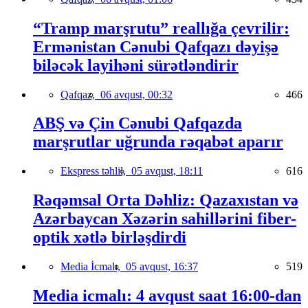
“Tramp marşrutu” reallığa çevrilir:
Ermənistan Cənubi Qafqazı dəyişə
biləcək layihəni sürətləndirir
Qafqaz,
06 avqust, 00:32
466
ABŞ və Çin Cənubi Qafqazda
marşrutlar uğrunda rəqabət aparır
Ekspress təhlil,
05 avqust, 18:11
616
Rəqəmsal Orta Dəhliz: Qazaxıstan və
Azərbaycan Xəzərin sahillərini fiber-
optik xətlə birləşdirdi
Media İcmalı,
05 avqust, 16:37
519
Media icmalı: 4 avqust saat 16:00-dan