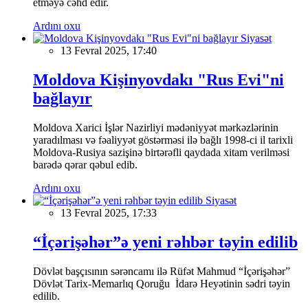
etməyə cəhd edir.
Ardını oxu
Siyasət
13 Fevral 2025, 17:40
Moldova Kişinyovdakı "Rus Evi"ni
bağlayır
Moldova Xarici İşlər Nazirliyi mədəniyyət mərkəzlərinin
yaradılması və fəaliyyət göstərməsi ilə bağlı 1998-ci il tarixli
Moldova-Rusiya sazişinə birtərəfli qaydada xitam verilməsi
barədə qərar qəbul edib.
Ardını oxu
Siyasət
13 Fevral 2025, 17:33
“İçərişəhər”ə yeni rəhbər təyin edilib
Dövlət başçısının sərəncamı ilə Rüfət Mahmud “İçərişəhər”
Dövlət Tarix-Memarlıq Qoruğu İdarə Heyətinin sədri təyin
edilib.