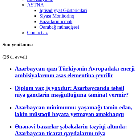
ASTNA
İqtisadiyyat Göstəriciləri
Siyası Monitorinq
Bazarların icmalı
Qarabağ münaqişəsi
Contact az
Son yenilənmə
(26 d. əvvəl)
Azərbaycan qazı Türkiyənin Avropadakı enerji
ambisiyalarının əsas elementinə çevrilir
Diplom var, iş yoxdur: Azərbaycanda təhsil
niyə gənclərin məşğulluğuna təminat vermir?
Azərbaycan minimumu: yaşamağı təmin edən,
lakin müstəqil həyata yetməyən əməkhaqqı
Ənənəvi bazarlar şəbəkələrin təzyiqi altında:
Azərbaycan ticarət qaydalarını niyə