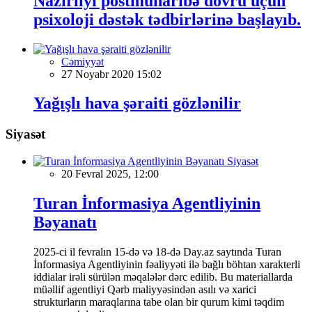
Nazirliyi postmüharibə dövrü üçün
psixoloji dəstək tədbirlərinə başlayıb.
Cəmiyyət
27 Noyabr 2020 15:02
Yağışlı hava şəraiti gözlənilir
Siyasət
Siyasət
20 Fevral 2025, 12:00
Turan İnformasiya Agentliyinin
Bəyanatı
2025-ci il fevralın 15-də və 18-də Day.az saytında Turan
İnformasiya Agentliyinin fəaliyyəti ilə bağlı böhtan xarakterli
iddialar irəli sürülən məqalələr dərc edilib. Bu materiallarda
müəllif agentliyi Qərb maliyyəsindən asılı və xarici
strukturların maraqlarına tabe olan bir qurum kimi təqdim