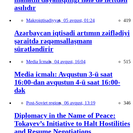
asılıdır
Makroiqtisadiyyat,
05 avqust, 01:24
419
Azərbaycan iqtisadi artımın zəiflədiyi
şəraitdə rəqəmsallaşmanı
sürətləndirir
Media İcmalı,
04 avqust, 16:04
515
Media icmalı: Avqustun 3-ü saat
16:00-dan avqustun 4-ü saat 16:00-
dək
Post-Soviet region,
06 avqust, 13:19
346
Diplomacy in the Name of Peace:
Tokayev’s Initiative to Halt Hostilities
and Resume Negotiations