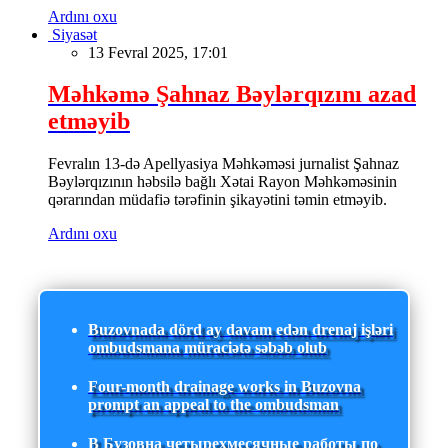
Ardını oxu
Siyasət
13 Fevral 2025, 17:01
Məhkəmə Şahnaz Bəylərqızını azad
etməyib
Fevralın 13-də Apellyasiya Məhkəməsi jurnalist Şahnaz
Bəylərqızının həbsilə bağlı Xətai Rayon Məhkəməsinin
qərarından müdafiə tərəfinin şikayətini təmin etməyib.
Ardını oxu
Buzovnada dörd ay davam edən drenaj işləri
ombudsmana müraciətə səbəb olub
Four-month drainage works in Buzovna
prompt an appeal to the ombudsman
В Бузовна четырехмесячные работы по