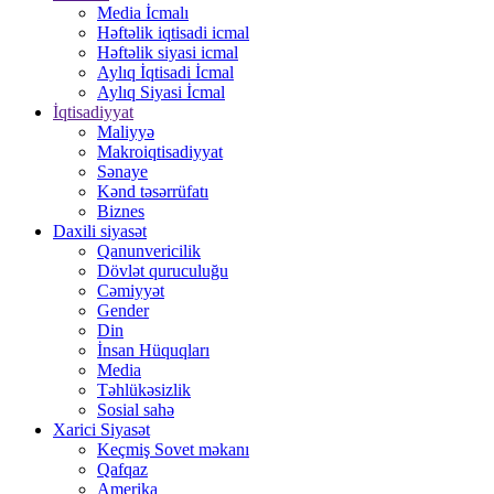
Media İcmalı
Həftəlik iqtisadi icmal
Həftəlik siyasi icmal
Aylıq İqtisadi İcmal
Aylıq Siyasi İcmal
İqtisadiyyat
Maliyyə
Makroiqtisadiyyat
Sənaye
Kənd təsərrüfatı
Biznes
Daxili siyasət
Qanunvericilik
Dövlət quruculuğu
Cəmiyyət
Gender
Din
İnsan Hüquqları
Media
Təhlükəsizlik
Sosial sahə
Xarici Siyasət
Keçmiş Sovet məkanı
Qafqaz
Amerika