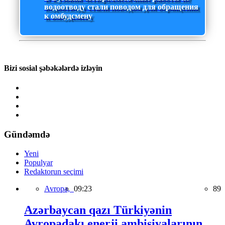
водоотводу стали поводом для обращения
к омбудсмену
Bizi sosial şəbəkələrdə izləyin
Gündəmdə
Yeni
Populyar
Redaktorun seçimi
Avropa,
09:23
89
Azərbaycan qazı Türkiyənin
Avropadakı enerji ambisiyalarının