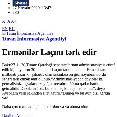
Siyasət
27 Noyabr 2020, 13:47
780
A-
A
A+
EN
RU
Turan İnformasiya Agentliyi
Ermənilər Laçını tərk edir
Bakı/27.11.20/Turan: Qarabağ separatçılarının administrasiyası etiraf
edib ki, noyabrın 30-na qədər Laçını tərk etməlidir. Ermənistan
mətbuatı yazır ki, şəhərdə olan sakinlərə ən gec noyabrın 30-da
şəhəri tərk etmək əmr olunub.“Administrasiyadan deyiblər ki,
getməlisiniz, əşyalarınızı yığın, noyabrın 30-na qədər hamı
getməlidir. Dekabrın 1-də burada heç kim qalmamalıdır”, deyə
Aysor.am yerli sakindən sitat gətirir.“Dünən və bu gün bizi gərgin
vəz...
Daha çox oxumaq üçün daxil olun və ya abunə olun
Daxil ol
Abunə ol