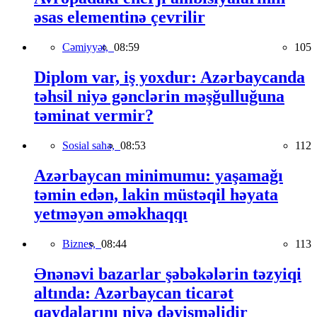
əsas elementinə çevrilir
Cəmiyyət,
08:59
105
Diplom var, iş yoxdur: Azərbaycanda
təhsil niyə gənclərin məşğulluğuna
təminat vermir?
Sosial sahə,
08:53
112
Azərbaycan minimumu: yaşamağı
təmin edən, lakin müstəqil həyata
yetməyən əməkhaqqı
Biznes,
08:44
113
Ənənəvi bazarlar şəbəkələrin təzyiqi
altında: Azərbaycan ticarət
qaydalarını niyə dəyişməlidir