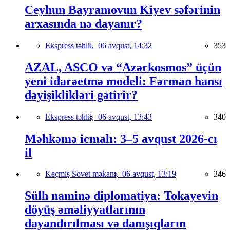
Ceyhun Bayramovun Kiyev səfərinin
arxasında nə dayanır?
Ekspress təhlil,
06 avqust, 14:32
353
AZAL, ASCO və “Azərkosmos” üçün
yeni idarəetmə modeli: Fərman hansı
dəyişiklikləri gətirir?
Ekspress təhlil,
06 avqust, 13:43
340
Məhkəmə icmalı: 3–5 avqust 2026-cı
il
Keçmiş Sovet məkanı,
06 avqust, 13:19
346
Sülh naminə diplomatiya: Tokayevin
döyüş əməliyyatlarının
dayandırılması və danışıqların