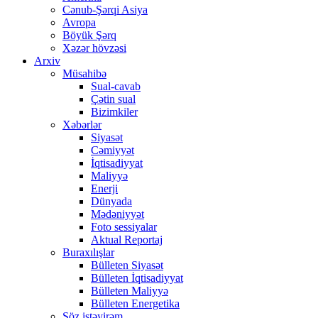
Cənub-Şərqi Asiya
Avropa
Böyük Şərq
Xəzər hövzəsi
Arxiv
Müsahibə
Sual-cavab
Çətin sual
Bizimkiler
Xəbərlər
Siyasət
Cəmiyyət
İqtisadiyyat
Maliyyə
Enerji
Dünyada
Mədəniyyət
Foto sessiyalar
Aktual Reportaj
Buraxılışlar
Bülleten Siyasət
Bülleten İqtisadiyyat
Bülleten Maliyyə
Bülleten Energetika
Söz istəyirəm