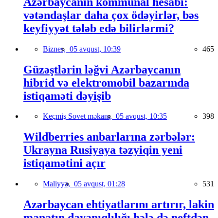
Azərbaycanın kommunal hesabı:
vətəndaşlar daha çox ödəyirlər, bəs
keyfiyyət tələb edə bilirlərmi?
Biznes,
05 avqust, 10:39
465
Güzəştlərin ləğvi Azərbaycanın
hibrid və elektromobil bazarında
istiqaməti dəyişib
Keçmiş Sovet məkanı,
05 avqust, 10:35
398
Wildberries anbarlarına zərbələr:
Ukrayna Rusiyaya təzyiqin yeni
istiqamətini açır
Maliyyə,
05 avqust, 01:28
531
Azərbaycan ehtiyatlarını artırır, lakin
manatın dayanıqlılığı hələ də neftdən