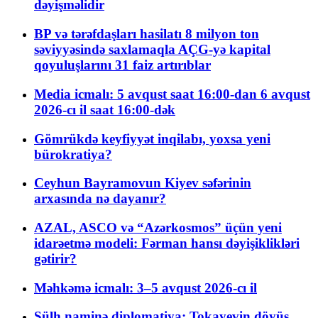
dəyişməlidir
BP və tərəfdaşları hasilatı 8 milyon ton
səviyyəsində saxlamaqla AÇG-yə kapital
qoyuluşlarını 31 faiz artırıblar
Media icmalı: 5 avqust saat 16:00-dan 6 avqust
2026-cı il saat 16:00-dək
Gömrükdə keyfiyyət inqilabı, yoxsa yeni
bürokratiya?
Ceyhun Bayramovun Kiyev səfərinin
arxasında nə dayanır?
AZAL, ASCO və “Azərkosmos” üçün yeni
idarəetmə modeli: Fərman hansı dəyişiklikləri
gətirir?
Məhkəmə icmalı: 3–5 avqust 2026-cı il
Sülh naminə diplomatiya: Tokayevin döyüş