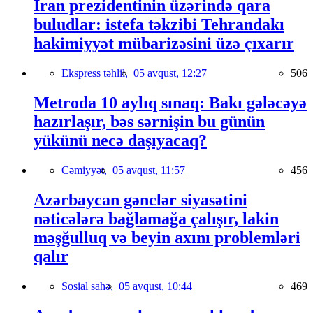
İran prezidentinin üzərində qara
buludlar: istefa təkzibi Tehrandakı
hakimiyyət mübarizəsini üzə çıxarır
Ekspress təhlil,
05 avqust, 12:27
506
Metroda 10 aylıq sınaq: Bakı gələcəyə
hazırlaşır, bəs sərnişin bu günün
yükünü necə daşıyacaq?
Cəmiyyət,
05 avqust, 11:57
456
Azərbaycan gənclər siyasətini
nəticələrə bağlamağa çalışır, lakin
məşğulluq və beyin axını problemləri
qalır
Sosial sahə,
05 avqust, 10:44
469