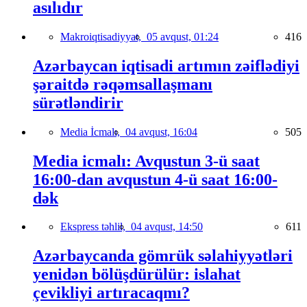
asılıdır
Makroiqtisadiyyat,
05 avqust, 01:24
416
Azərbaycan iqtisadi artımın zəiflədiyi
şəraitdə rəqəmsallaşmanı
sürətləndirir
Media İcmalı,
04 avqust, 16:04
505
Media icmalı: Avqustun 3-ü saat
16:00-dan avqustun 4-ü saat 16:00-
dək
Ekspress təhlil,
04 avqust, 14:50
611
Azərbaycanda gömrük səlahiyyətləri
yenidən bölüşdürülür: islahat
çevikliyi artıracaqmı?