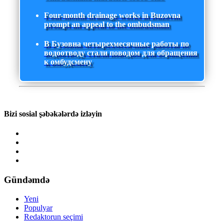
Four-month drainage works in Buzovna
prompt an appeal to the ombudsman
В Бузовна четырехмесячные работы по
водоотводу стали поводом для обращения
к омбудсмену
Bizi sosial şəbəkələrdə izləyin
Gündəmdə
Yeni
Populyar
Redaktorun seçimi