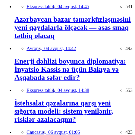
Ekspress təhlil,
04 avqust, 14:45
531
Azərbaycan bazar təmərküzləşməsini
yeni qaydalarla ölçəcək — əsas sınaq
tətbiq olacaq
Avropa,
04 avqust, 14:42
492
Enerji dəhlizi boyunca diplomatiya:
İnyatsio Kassis nə üçün Bakıya və
Aşqabada səfər edir?
Ekspress təhlil,
04 avqust, 14:38
553
İstehsalat qəzalarına qarşı yeni
sığorta modeli: sistem yenilənir,
risklər azalacaqmı?
Caucasus,
06 avqust, 01:06
423