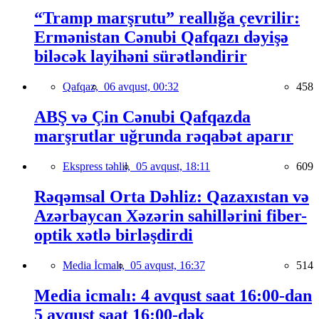
“Tramp marşrutu” reallığa çevrilir:
Ermənistan Cənubi Qafqazı dəyişə
biləcək layihəni sürətləndirir
Qafqaz,
06 avqust, 00:32
458
ABŞ və Çin Cənubi Qafqazda
marşrutlar uğrunda rəqabət aparır
Ekspress təhlil,
05 avqust, 18:11
609
Rəqəmsal Orta Dəhliz: Qazaxıstan və
Azərbaycan Xəzərin sahillərini fiber-
optik xətlə birləşdirdi
Media İcmalı,
05 avqust, 16:37
514
Media icmalı: 4 avqust saat 16:00-dan
5 avqust saat 16:00-dək