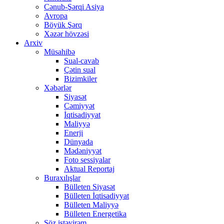
Cənub-Şərqi Asiya
Avropa
Böyük Şərq
Xəzər hövzəsi
Arxiv
Müsahibə
Sual-cavab
Çətin sual
Bizimkiler
Xəbərlər
Siyasət
Cəmiyyət
İqtisadiyyat
Maliyyə
Enerji
Dünyada
Mədəniyyət
Foto sessiyalar
Aktual Reportaj
Buraxılışlar
Bülleten Siyasət
Bülleten İqtisadiyyat
Bülleten Maliyyə
Bülleten Energetika
Söz istəyirəm