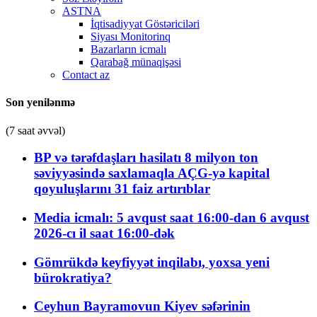
ASTNA
İqtisadiyyat Göstəriciləri
Siyası Monitorinq
Bazarların icmalı
Qarabağ münaqişəsi
Contact az
Son yenilənmə
(7 saat əvvəl)
BP və tərəfdaşları hasilatı 8 milyon ton
səviyyəsində saxlamaqla AÇG-yə kapital
qoyuluşlarını 31 faiz artırıblar
Media icmalı: 5 avqust saat 16:00-dan 6 avqust
2026-cı il saat 16:00-dək
Gömrükdə keyfiyyət inqilabı, yoxsa yeni
bürokratiya?
Ceyhun Bayramovun Kiyev səfərinin