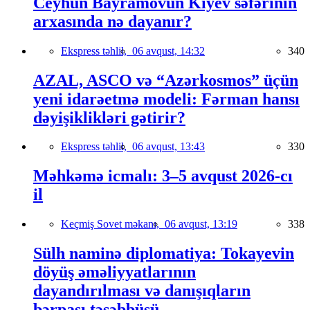
Ceyhun Bayramovun Kiyev səfərinin
arxasında nə dayanır?
Ekspress təhlil,
06 avqust, 14:32
340
AZAL, ASCO və “Azərkosmos” üçün
yeni idarəetmə modeli: Fərman hansı
dəyişiklikləri gətirir?
Ekspress təhlil,
06 avqust, 13:43
330
Məhkəmə icmalı: 3–5 avqust 2026-cı
il
Keçmiş Sovet məkanı,
06 avqust, 13:19
338
Sülh naminə diplomatiya: Tokayevin
döyüş əməliyyatlarının
dayandırılması və danışıqların
bərpası təşəbbüsü