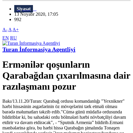
Siyasət
13 Noyabr 2020, 17:05
992
A-
A
A+
EN
RU
Turan İnformasiya Agentliyi
Ermənilər qoşunların
Qarabağdan çıxarılmasına dair
razılaşmanı pozur
Bakı/13.11.20/Turan: Qarabağ ordusu komandanlığı "Yexnikner"
hərbi hissəsinin əsgərlərinin öz mövqelərini tərk etməli olması
barədə məlumatları təkzib edib."Cümə günü müdafiə ordusunda
bildiriblər ki, bu sahədəki ordu bölmələri hərbi növbətçiliyi davam
etdirir və davam etdirəcək", - “Sputnik Armenia” bildirib.Erməni
mənbələrinə görə, bu hərbi hissə Qarabağın şimalında Tonaşen