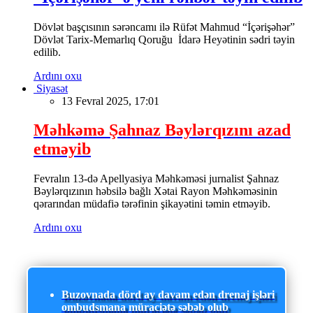
Dövlət başçısının sərəncamı ilə Rüfət Mahmud “İçərişəhər”
Dövlət Tarix-Memarlıq Qoruğu İdarə Heyətinin sədri təyin
edilib.
Ardını oxu
Siyasət
13 Fevral 2025, 17:01
Məhkəmə Şahnaz Bəylərqızını azad
etməyib
Fevralın 13-də Apellyasiya Məhkəməsi jurnalist Şahnaz
Bəylərqızının həbsilə bağlı Xətai Rayon Məhkəməsinin
qərarından müdafiə tərəfinin şikayətini təmin etməyib.
Ardını oxu
Buzovnada dörd ay davam edən drenaj işləri
ombudsmana müraciətə səbəb olub