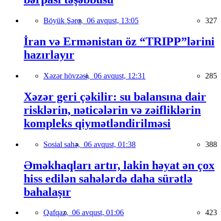
Böyük Şərq,
06 avqust, 13:05
327
İran və Ermənistan öz “TRIPP”lərini
hazırlayır
Xəzər hövzəsi,
06 avqust, 12:31
285
Xəzər geri çəkilir: su balansına dair
risklərin, nəticələrin və zəifliklərin
kompleks qiymətləndirilməsi
Sosial sahə,
06 avqust, 01:38
388
Əməkhaqları artır, lakin həyat ən çox
hiss edilən sahələrdə daha sürətlə
bahalaşır
Qafqaz,
06 avqust, 01:06
423