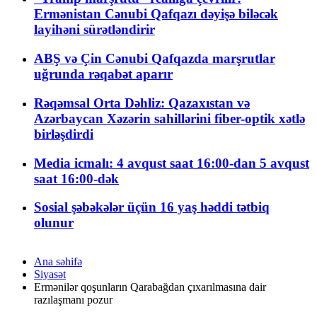
Ermənistan Cənubi Qafqazı dəyişə biləcək
layihəni sürətləndirir
ABŞ və Çin Cənubi Qafqazda marşrutlar
uğrunda rəqabət aparır
Rəqəmsal Orta Dəhliz: Qazaxıstan və
Azərbaycan Xəzərin sahillərini fiber-optik xətlə
birləşdirdi
Media icmalı: 4 avqust saat 16:00-dan 5 avqust
saat 16:00-dək
Sosial şəbəkələr üçün 16 yaş həddi tətbiq
olunur
Ana səhifə
Siyasət
Ermənilər qoşunların Qarabağdan çıxarılmasına dair
razılaşmanı pozur