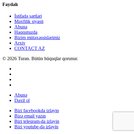
Faydalı
İstifadə şərtləri
Məxfilik siyasti
Abunə
Haqqımızda
Bizim mütəxəssislərimiz
Arxiv
CONTACT AZ
© 2026 Turan. Bütün hüquqlar qorunur.
Abunə
Daxil ol
Bizi facebookda izləyin
Bizə email yazın
Bizi teleqram-da izləyin
Bizi youtube-də izləyin