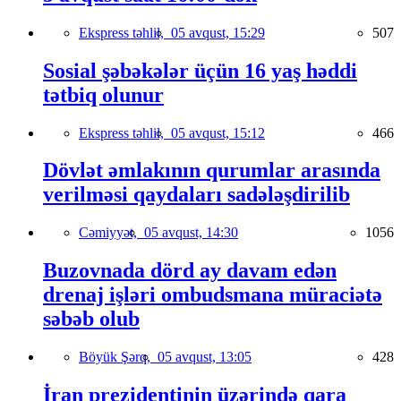
Ekspress təhlil,
05 avqust, 15:29
507
Sosial şəbəkələr üçün 16 yaş həddi
tətbiq olunur
Ekspress təhlil,
05 avqust, 15:12
466
Dövlət əmlakının qurumlar arasında
verilməsi qaydaları sadələşdirilib
Cəmiyyət,
05 avqust, 14:30
1056
Buzovnada dörd ay davam edən
drenaj işləri ombudsmana müraciətə
səbəb olub
Böyük Şərq,
05 avqust, 13:05
428
İran prezidentinin üzərində qara