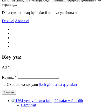
kəndi yaxınlığında yerləşir.Əgər məlumat həqiqətəuyğundursa və
separatç...
Daha çox oxumaq üçün daxil olun və ya abunə olun
Daxil ol
Abunə ol
Rəy yaz
Ad *
Rəyiniz *
Oxudum və razıyam
Şərh göndərmə qaydaları
Göndər
Cəmiyyət