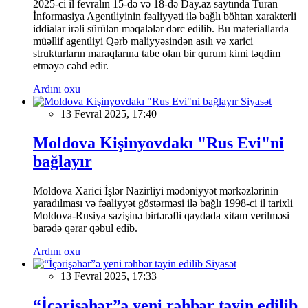
2025-ci il fevralın 15-də və 18-də Day.az saytında Turan
İnformasiya Agentliyinin fəaliyyəti ilə bağlı böhtan xarakterli
iddialar irəli sürülən məqalələr dərc edilib. Bu materiallarda
müəllif agentliyi Qərb maliyyəsindən asılı və xarici
strukturların maraqlarına tabe olan bir qurum kimi təqdim
etməyə cəhd edir.
Ardını oxu
Siyasət
13 Fevral 2025, 17:40
Moldova Kişinyovdakı "Rus Evi"ni
bağlayır
Moldova Xarici İşlər Nazirliyi mədəniyyət mərkəzlərinin
yaradılması və fəaliyyət göstərməsi ilə bağlı 1998-ci il tarixli
Moldova-Rusiya sazişinə birtərəfli qaydada xitam verilməsi
barədə qərar qəbul edib.
Ardını oxu
Siyasət
13 Fevral 2025, 17:33
“İçərişəhər”ə yeni rəhbər təyin edilib