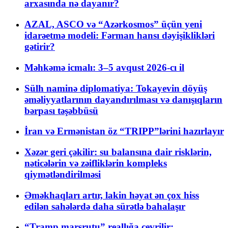
arxasında nə dayanır?
AZAL, ASCO və “Azərkosmos” üçün yeni
idarəetmə modeli: Fərman hansı dəyişiklikləri
gətirir?
Məhkəmə icmalı: 3–5 avqust 2026-cı il
Sülh naminə diplomatiya: Tokayevin döyüş
əməliyyatlarının dayandırılması və danışıqların
bərpası təşəbbüsü
İran və Ermənistan öz “TRIPP”lərini hazırlayır
Xəzər geri çəkilir: su balansına dair risklərin,
nəticələrin və zəifliklərin kompleks
qiymətləndirilməsi
Əməkhaqları artır, lakin həyat ən çox hiss
edilən sahələrdə daha sürətlə bahalaşır
“Tramp marşrutu” reallığa çevrilir: