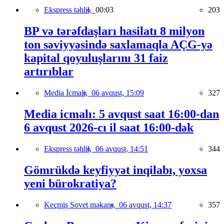
Ekspress təhlil,
00:03
203
BP və tərəfdaşları hasilatı 8 milyon
ton səviyyəsində saxlamaqla AÇG-yə
kapital qoyuluşlarını 31 faiz
artırıblar
Media İcmalı,
06 avqust, 15:09
327
Media icmalı: 5 avqust saat 16:00-dan
6 avqust 2026-cı il saat 16:00-dək
Ekspress təhlil,
06 avqust, 14:51
344
Gömrükdə keyfiyyət inqilabı, yoxsa
yeni bürokratiya?
Keçmiş Sovet məkanı,
06 avqust, 14:37
357