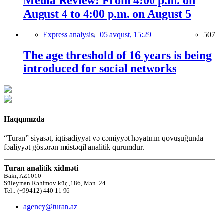
Media Review: From 4:00 p.m. on
August 4 to 4:00 p.m. on August 5
Express analysis,
05 avqust, 15:29
507
The age threshold of 16 years is being
introduced for social networks
Haqqımızda
“Turan” siyasət, iqtisadiyyat və cəmiyyət həyatının qovuşuğunda
fəaliyyət göstərən müstəqil analitik qurumdur.
Turan analitik xidməti
Bakı, AZ1010
Süleyman Rəhimov küç.,186, Mən. 24
Tel.: (+99412) 440 11 96
agency@turan.az