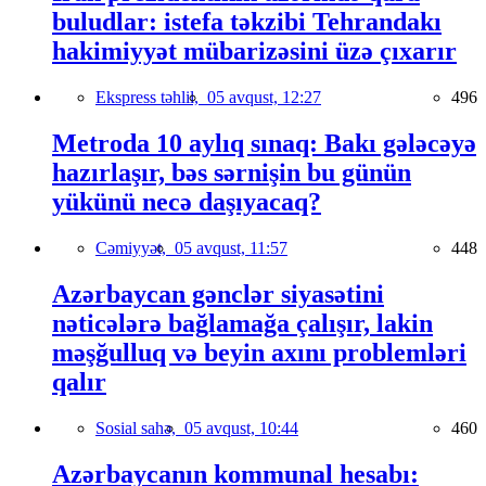
buludlar: istefa təkzibi Tehrandakı
hakimiyyət mübarizəsini üzə çıxarır
Ekspress təhlil,
05 avqust, 12:27
496
Metroda 10 aylıq sınaq: Bakı gələcəyə
hazırlaşır, bəs sərnişin bu günün
yükünü necə daşıyacaq?
Cəmiyyət,
05 avqust, 11:57
448
Azərbaycan gənclər siyasətini
nəticələrə bağlamağa çalışır, lakin
məşğulluq və beyin axını problemləri
qalır
Sosial sahə,
05 avqust, 10:44
460
Azərbaycanın kommunal hesabı: