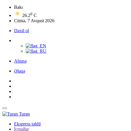
Bakı
0
26.2
C
Cümə, 7 Avqust 2026
Daxil ol
Abunə
Əlaqə
Turan
Ekspress təhlil
İcmallar