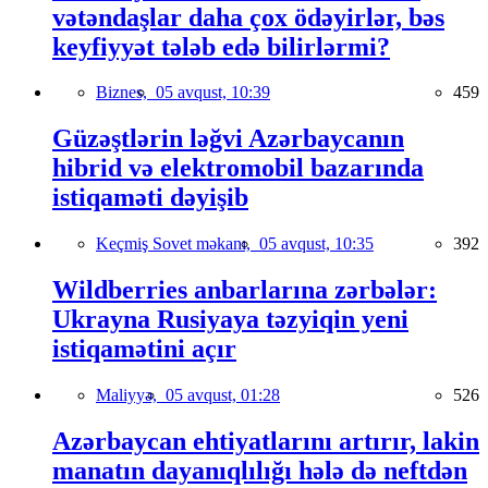
vətəndaşlar daha çox ödəyirlər, bəs
keyfiyyət tələb edə bilirlərmi?
Biznes,
05 avqust, 10:39
459
Güzəştlərin ləğvi Azərbaycanın
hibrid və elektromobil bazarında
istiqaməti dəyişib
Keçmiş Sovet məkanı,
05 avqust, 10:35
392
Wildberries anbarlarına zərbələr:
Ukrayna Rusiyaya təzyiqin yeni
istiqamətini açır
Maliyyə,
05 avqust, 01:28
526
Azərbaycan ehtiyatlarını artırır, lakin
manatın dayanıqlılığı hələ də neftdən