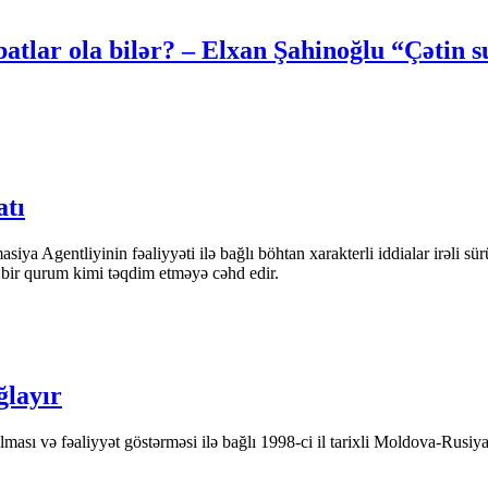
batlar ola bilər? – Elxan Şahinoğlu “Çətin s
atı
iya Agentliyinin fəaliyyəti ilə bağlı böhtan xarakterli iddialar irəli sü
n bir qurum kimi təqdim etməyə cəhd edir.
ğlayır
ası və fəaliyyət göstərməsi ilə bağlı 1998-ci il tarixli Moldova-Rusiya 