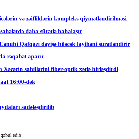
ticələrin və zəifliklərin kompleks qiymətləndirilməsi
 sahələrdə daha sürətlə bahalaşır
ənubi Qafqazı dəyişə biləcək layihəni sürətləndirir
a rəqabət aparır
zərin sahillərini fiber-optik xətlə birləşdirdi
saat 16:00-dək
daları sadələşdirilib
 qəbul edib