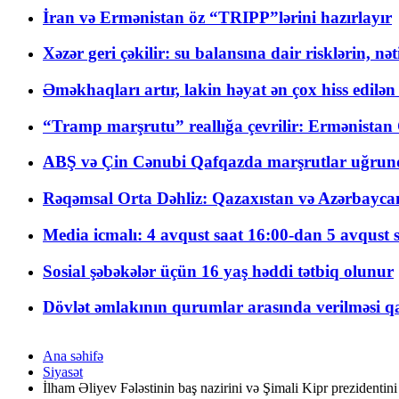
İran və Ermənistan öz “TRIPP”lərini hazırlayır
Xəzər geri çəkilir: su balansına dair risklərin, nə
Əməkhaqları artır, lakin həyat ən çox hiss edilən
“Tramp marşrutu” reallığa çevrilir: Ermənistan C
ABŞ və Çin Cənubi Qafqazda marşrutlar uğrund
Rəqəmsal Orta Dəhliz: Qazaxıstan və Azərbaycan Xə
Media icmalı: 4 avqust saat 16:00-dan 5 avqust 
Sosial şəbəkələr üçün 16 yaş həddi tətbiq olunur
Dövlət əmlakının qurumlar arasında verilməsi qay
Ana səhifə
Siyasət
İlham Əliyev Fələstinin baş nazirini və Şimali Kipr prezidentini