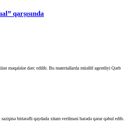
ual” qarşısında
rülən məqalələr dərc edilib. Bu materiallarda müəllif agentliyi Qərb
sazişinə birtərəfli qaydada xitam verilməsi barədə qərar qəbul edib.