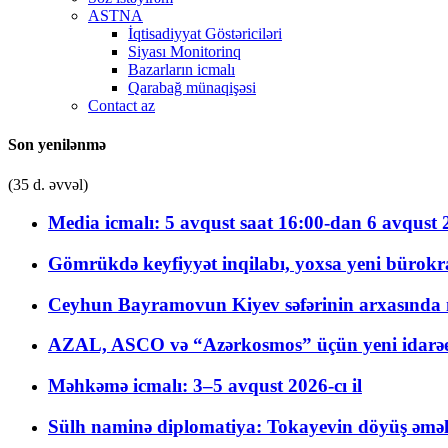
ASTNA
İqtisadiyyat Göstəriciləri
Siyası Monitorinq
Bazarların icmalı
Qarabağ münaqişəsi
Contact az
Son yenilənmə
(35 d. əvvəl)
Media icmalı: 5 avqust saat 16:00-dan 6 avqust 2
Gömrükdə keyfiyyət inqilabı, yoxsa yeni bürokr
Ceyhun Bayramovun Kiyev səfərinin arxasında 
AZAL, ASCO və “Azərkosmos” üçün yeni idarəetm
Məhkəmə icmalı: 3–5 avqust 2026-cı il
Sülh naminə diplomatiya: Tokayevin döyüş əməli