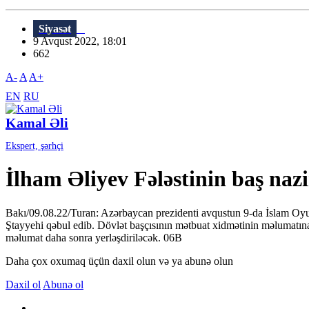
Siyasət
9 Avqust 2022, 18:01
662
A-
A
A+
EN
RU
Kamal Əli
Ekspert, şərhçi
İlham Əliyev Fələstinin baş nazi
Bakı/09.08.22/Turan: Azərbaycan prezidenti avqustun 9-da İslam Oyun
Ştayyehi qəbul edib. Dövlət başçısının mətbuat xidmətinin məlumatına
məlumat daha sonra yerləşdiriləcək. 06В
Daha çox oxumaq üçün daxil olun və ya abunə olun
Daxil ol
Abunə ol