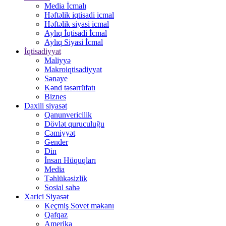
Media İcmalı
Həftəlik iqtisadi icmal
Həftəlik siyasi icmal
Aylıq İqtisadi İcmal
Aylıq Siyasi İcmal
İqtisadiyyat
Maliyyə
Makroiqtisadiyyat
Sənaye
Kənd təsərrüfatı
Biznes
Daxili siyasət
Qanunvericilik
Dövlət quruculuğu
Cəmiyyət
Gender
Din
İnsan Hüquqları
Media
Təhlükəsizlik
Sosial sahə
Xarici Siyasət
Keçmiş Sovet məkanı
Qafqaz
Amerika