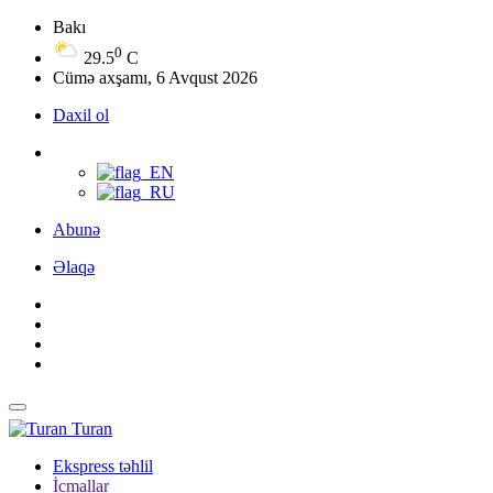
Bakı
0
29.5
C
Cümə axşamı, 6 Avqust 2026
Daxil ol
Abunə
Əlaqə
Turan
Ekspress təhlil
İcmallar