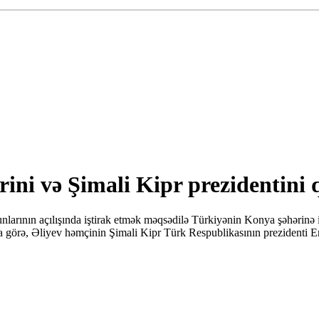
rini və Şimali Kipr prezidentini 
larının açılışında iştirak etmək məqsədilə Türkiyənin Konya şəhərinə i
 görə, Əliyev həmçinin Şimali Kipr Türk Respublikasının prezidenti Ers