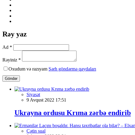
Rəy yaz
Ad *
Rəyiniz *
Oxudum və razıyam
Şərh göndərmə qaydaları
Göndər
Siyasət
9 Avqust 2022 17:51
Ukrayna ordusu Krıma zərbə endirib
Çətin sual