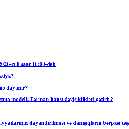
026-cı il saat 16:00-dək
atiya?
nə dayanır?
ə modeli: Fərman hansı dəyişiklikləri gətirir?
yyatlarının dayandırılması və danışıqların bərpası tə