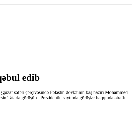
qəbul edib
şgüzar səfəri çərçivəsində Fələstin dövlətinin baş naziri Mohammed
in Tatarla görüşüb. Prezidentin saytında görüşlər haqqında ətraflı