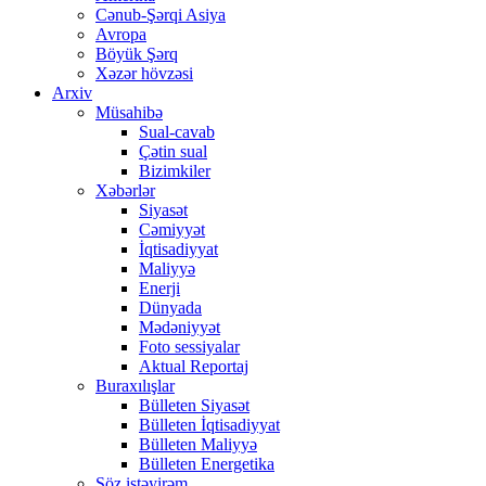
Cənub-Şərqi Asiya
Avropa
Böyük Şərq
Xəzər hövzəsi
Arxiv
Müsahibə
Sual-cavab
Çətin sual
Bizimkiler
Xəbərlər
Siyasət
Cəmiyyət
İqtisadiyyat
Maliyyə
Enerji
Dünyada
Mədəniyyət
Foto sessiyalar
Aktual Reportaj
Buraxılışlar
Bülleten Siyasət
Bülleten İqtisadiyyat
Bülleten Maliyyə
Bülleten Energetika
Söz istəyirəm