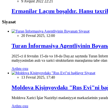
9 Avqust 2022 22:21
Ermənilər Laçını boşaldır. Hansı təxri
Siyasət
Siyasət
20 Fevral 2025, 12:00
Turan İnformasiya Agentliyinin Bəyan
2025-ci il fevralın 15-də və 18-də Day.az saytında Turan İnformas
maliyyəsindən asılı və xarici strukturların maraqlarına tabe ola
Ardını oxu
Siyasət
13 Fevral 2025, 17:40
Moldova Kişinyovdakı "Rus Evi"ni ba
Moldova Xarici İşlər Nazirliyi mədəniyyət mərkəzlərinin yaradılm
Ardını oxu