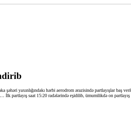
dirib
a şəhəri yaxınlığındakı hərbi aerodrom ərazisində partlayışlar baş ve
… İlk partlayış saat 15:20 radələrində eşidilib, ümumilikdə on partlayış 