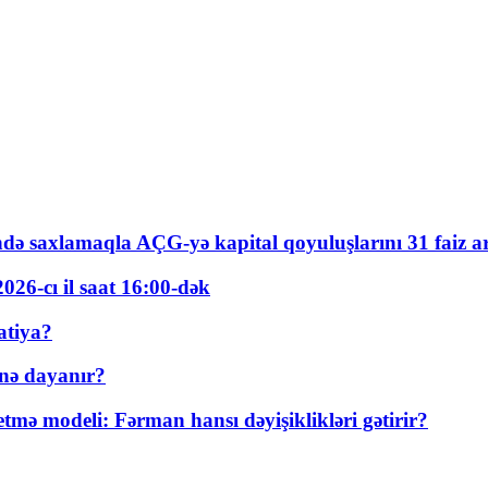
ində saxlamaqla AÇG-yə kapital qoyuluşlarını 31 faiz ar
026-cı il saat 16:00-dək
atiya?
nə dayanır?
ə modeli: Fərman hansı dəyişiklikləri gətirir?