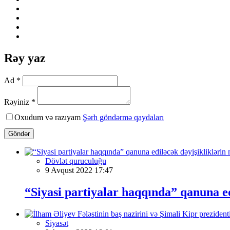
Rəy yaz
Ad *
Rəyiniz *
Oxudum və razıyam
Şərh göndərmə qaydaları
Göndər
Dövlət quruculuğu
9 Avqust 2022 17:47
“Siyasi partiyalar haqqında” qanuna ed
Siyasət