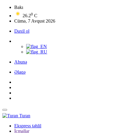
Bakı
0
26.2
C
Cümə, 7 Avqust 2026
Daxil ol
Abunə
Əlaqə
Turan
Ekspress təhlil
İcmallar