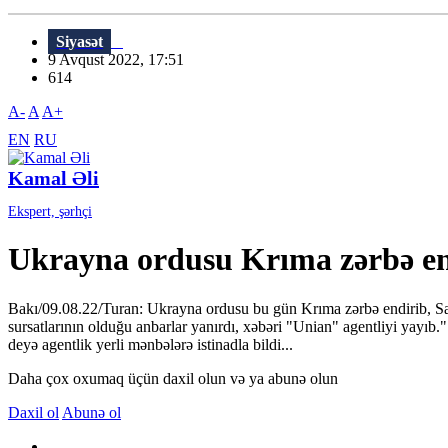
Siyasət
9 Avqust 2022, 17:51
614
A-
A
A+
EN
RU
Kamal Əli
Ekspert, şərhçi
Ukrayna ordusu Krıma zərbə en
Bakı/09.08.22/Turan: Ukrayna ordusu bu gün Krıma zərbə endirib, Sak
sursatlarının olduğu anbarlar yanırdı, xəbəri "Unian" agentliyi yayıb."
deyə agentlik yerli mənbələrə istinadla bildi...
Daha çox oxumaq üçün daxil olun və ya abunə olun
Daxil ol
Abunə ol