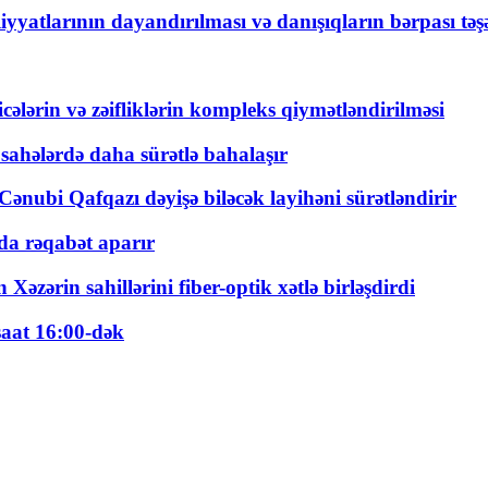
yyatlarının dayandırılması və danışıqların bərpası tə
ticələrin və zəifliklərin kompleks qiymətləndirilməsi
 sahələrdə daha sürətlə bahalaşır
ənubi Qafqazı dəyişə biləcək layihəni sürətləndirir
a rəqabət aparır
zərin sahillərini fiber-optik xətlə birləşdirdi
saat 16:00-dək