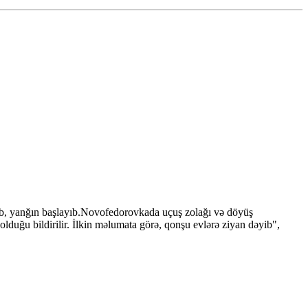
rib, yanğın başlayıb.Novofedorovkada uçuş zolağı və döyüş
olduğu bildirilir. İlkin məlumata görə, qonşu evlərə ziyan dəyib",