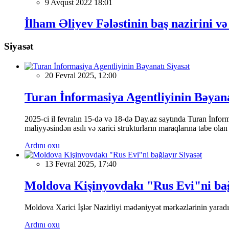
9 Avqust 2022 18:01
İlham Əliyev Fələstinin baş nazirini və
Siyasət
Siyasət
20 Fevral 2025, 12:00
Turan İnformasiya Agentliyinin Bəyan
2025-ci il fevralın 15-də və 18-də Day.az saytında Turan İnformas
maliyyəsindən asılı və xarici strukturların maraqlarına tabe ola
Ardını oxu
Siyasət
13 Fevral 2025, 17:40
Moldova Kişinyovdakı "Rus Evi"ni ba
Moldova Xarici İşlər Nazirliyi mədəniyyət mərkəzlərinin yaradılm
Ardını oxu