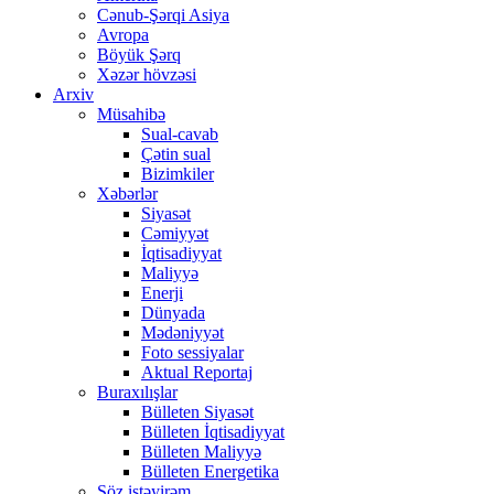
Cənub-Şərqi Asiya
Avropa
Böyük Şərq
Xəzər hövzəsi
Arxiv
Müsahibə
Sual-cavab
Çətin sual
Bizimkiler
Xəbərlər
Siyasət
Cəmiyyət
İqtisadiyyat
Maliyyə
Enerji
Dünyada
Mədəniyyət
Foto sessiyalar
Aktual Reportaj
Buraxılışlar
Bülleten Siyasət
Bülleten İqtisadiyyat
Bülleten Maliyyə
Bülleten Energetika
Söz istəyirəm