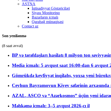
ASTNA
İqtisadiyyat Göstəriciləri
Siyası Monitorinq
Bazarların icmalı
Qarabağ münaqişəsi
Contact az
Son yenilənmə
(8 saat əvvəl)
BP və tərəfdaşları hasilatı 8 milyon ton səviyyəs
Media icmalı: 5 avqust saat 16:00-dan 6 avqust 2
Gömrükdə keyfiyyət inqilabı, yoxsa yeni bürokr
Ceyhun Bayramovun Kiyev səfərinin arxasında 
AZAL, ASCO və “Azərkosmos” üçün yeni idarəetm
Məhkəmə icmalı: 3–5 avqust 2026-cı il