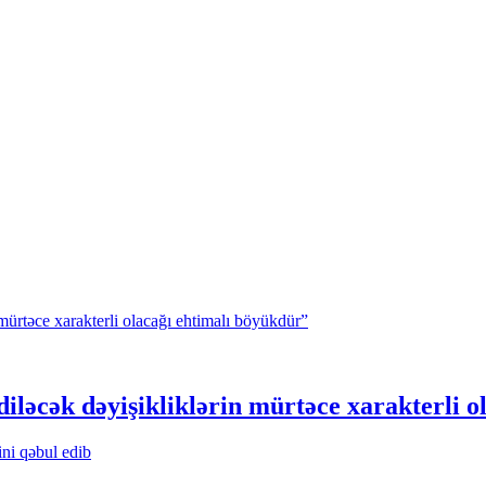
iləcək dəyişikliklərin mürtəce xarakterli 