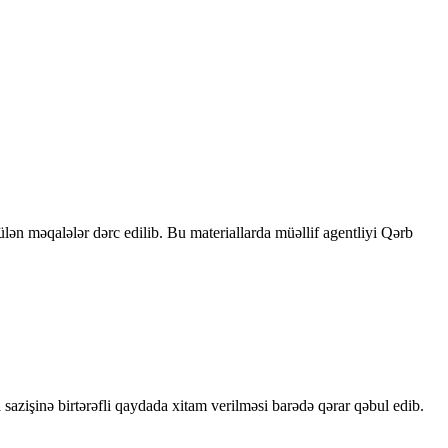
rülən məqalələr dərc edilib. Bu materiallarda müəllif agentliyi Qərb
sazişinə birtərəfli qaydada xitam verilməsi barədə qərar qəbul edib.