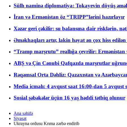
Sülh naminə diplomatiya: Tokayevin döyüş əməli
İran və Ermənistan öz “TRIPP”lərini hazırlayır
Xəzər geri çəkilir: su balansına dair risklərin, nə
Əməkhaqları artır, lakin həyat ən çox hiss edilən
“Tramp marşrutu” reallığa çevrilir: Ermənistan C
ABŞ və Çin Cənubi Qafqazda marşrutlar uğrund
Rəqəmsal Orta Dəhliz: Qazaxıstan və Azərbaycan Xə
Media icmalı: 4 avqust saat 16:00-dan 5 avqust 
Sosial şəbəkələr üçün 16 yaş həddi tətbiq olunur
Ana səhifə
Siyasət
Ukrayna ordusu Krıma zərbə endirib