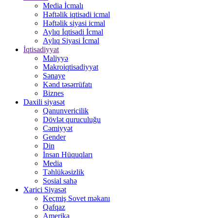
Media İcmalı
Həftəlik iqtisadi icmal
Həftəlik siyasi icmal
Aylıq İqtisadi İcmal
Aylıq Siyasi İcmal
İqtisadiyyat
Maliyyə
Makroiqtisadiyyat
Sənaye
Kənd təsərrüfatı
Biznes
Daxili siyasət
Qanunvericilik
Dövlət quruculuğu
Cəmiyyət
Gender
Din
İnsan Hüquqları
Media
Təhlükəsizlik
Sosial sahə
Xarici Siyasət
Keçmiş Sovet məkanı
Qafqaz
Amerika