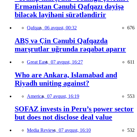
Ermənistan Cənubi Qafqazı dəyişə
biləcək layihəni sürətləndirir
Qafqaz,
06 avqust, 00:32
676
ABŞ və Çin Cənubi Qafqazda
marşrutlar uğrunda rəqabət aparır
Great East,
07 avqust, 16:27
611
Who are Ankara, Islamabad and
Riyadh uniting against?
America,
07 avqust, 16:19
553
SOFAZ invests in Peru’s power sector
but does not disclose deal value
Media Review,
07 avqust, 16:10
532