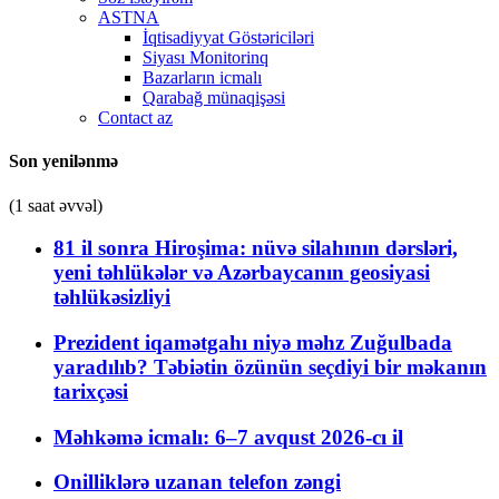
ASTNA
İqtisadiyyat Göstəriciləri
Siyası Monitorinq
Bazarların icmalı
Qarabağ münaqişəsi
Contact az
Son yenilənmə
(1 saat əvvəl)
81 il sonra Hiroşima: nüvə silahının dərsləri,
yeni təhlükələr və Azərbaycanın geosiyasi
təhlükəsizliyi
Prezident iqamətgahı niyə məhz Zuğulbada
yaradılıb? Təbiətin özünün seçdiyi bir məkanın
tarixçəsi
Məhkəmə icmalı: 6–7 avqust 2026-cı il
Onilliklərə uzanan telefon zəngi