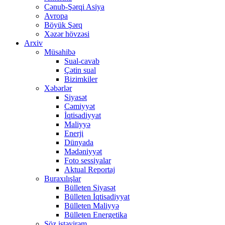
Cənub-Şərqi Asiya
Avropa
Böyük Şərq
Xəzər hövzəsi
Arxiv
Müsahibə
Sual-cavab
Çətin sual
Bizimkiler
Xəbərlər
Siyasət
Cəmiyyət
İqtisadiyyat
Maliyyə
Enerji
Dünyada
Mədəniyyət
Foto sessiyalar
Aktual Reportaj
Buraxılışlar
Bülleten Siyasət
Bülleten İqtisadiyyat
Bülleten Maliyyə
Bülleten Energetika
Söz istəyirəm