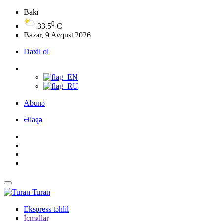
Bakı
0
33.5
C
Bazar, 9 Avqust 2026
Daxil ol
Abunə
Əlaqə
Turan
Ekspress təhlil
İcmallar