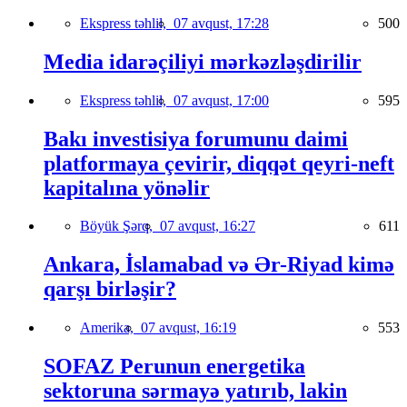
Ekspress təhlil,
07 avqust, 17:28
500
Media idarəçiliyi mərkəzləşdirilir
Ekspress təhlil,
07 avqust, 17:00
595
Bakı investisiya forumunu daimi
platformaya çevirir, diqqət qeyri-neft
kapitalına yönəlir
Böyük Şərq,
07 avqust, 16:27
611
Ankara, İslamabad və Ər-Riyad kimə
qarşı birləşir?
Amerika,
07 avqust, 16:19
553
SOFAZ Perunun energetika
sektoruna sərmayə yatırıb, lakin