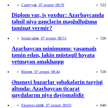
Cəmiyyət,
07 avqust, 08:59
522
Diplom var, iş yoxdur: Azərbaycanda
təhsil niyə gənclərin məşğulluğuna
təminat vermir?
Sosial sahə,
07 avqust, 08:53
526
Azərbaycan minimumu: yaşamağı
təmin edən, lakin müstəqil həyata
yetməyən əməkhaqqı
Biznes,
07 avqust, 08:44
518
Ənənəvi bazarlar şəbəkələrin təzyiqi
altında: Azərbaycan ticarət
qaydalarını niyə dəyişməlidir
Ekspress təhlil,
07 avqust, 00:03
640