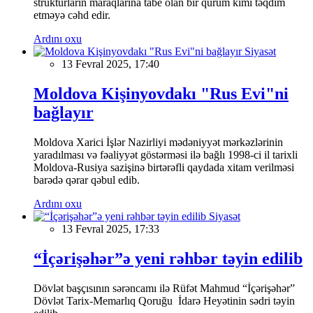
strukturların maraqlarına tabe olan bir qurum kimi təqdim
etməyə cəhd edir.
Ardını oxu
Siyasət
13 Fevral 2025, 17:40
Moldova Kişinyovdakı "Rus Evi"ni
bağlayır
Moldova Xarici İşlər Nazirliyi mədəniyyət mərkəzlərinin
yaradılması və fəaliyyət göstərməsi ilə bağlı 1998-ci il tarixli
Moldova-Rusiya sazişinə birtərəfli qaydada xitam verilməsi
barədə qərar qəbul edib.
Ardını oxu
Siyasət
13 Fevral 2025, 17:33
“İçərişəhər”ə yeni rəhbər təyin edilib
Dövlət başçısının sərəncamı ilə Rüfət Mahmud “İçərişəhər”
Dövlət Tarix-Memarlıq Qoruğu İdarə Heyətinin sədri təyin