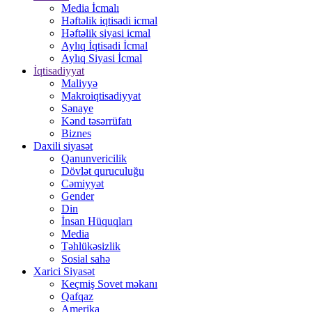
Media İcmalı
Həftəlik iqtisadi icmal
Həftəlik siyasi icmal
Aylıq İqtisadi İcmal
Aylıq Siyasi İcmal
İqtisadiyyat
Maliyyə
Makroiqtisadiyyat
Sənaye
Kənd təsərrüfatı
Biznes
Daxili siyasət
Qanunvericilik
Dövlət quruculuğu
Cəmiyyət
Gender
Din
İnsan Hüquqları
Media
Təhlükəsizlik
Sosial sahə
Xarici Siyasət
Keçmiş Sovet məkanı
Qafqaz
Amerika