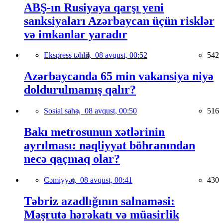
ABŞ-ın Rusiyaya qarşı yeni
sanksiyaları Azərbaycan üçün risklər
və imkanlar yaradır
Ekspress təhlil,
08 avqust, 00:52
542
Azərbaycanda 65 min vakansiya niyə
doldurulmamış qalır?
Sosial sahə,
08 avqust, 00:50
516
Bakı metrosunun xətlərinin
ayrılması: nəqliyyat böhranından
necə qaçmaq olar?
Cəmiyyət,
08 avqust, 00:41
430
Təbriz azadlığının salnaməsi:
Məşrutə hərəkatı və müasirlik