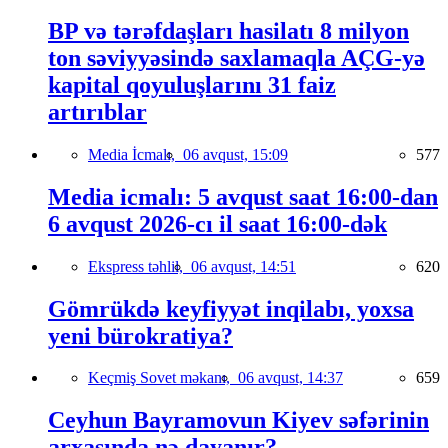
BP və tərəfdaşları hasilatı 8 milyon
ton səviyyəsində saxlamaqla AÇG-yə
kapital qoyuluşlarını 31 faiz
artırıblar
Media İcmalı,
06 avqust, 15:09
577
Media icmalı: 5 avqust saat 16:00-dan
6 avqust 2026-cı il saat 16:00-dək
Ekspress təhlil,
06 avqust, 14:51
620
Gömrükdə keyfiyyət inqilabı, yoxsa
yeni bürokratiya?
Keçmiş Sovet məkanı,
06 avqust, 14:37
659
Ceyhun Bayramovun Kiyev səfərinin
arxasında nə dayanır?