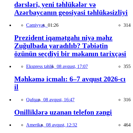
dərsləri, yeni təhlükələr və
Azərbaycanın geosiyasi təhlükəsizliyi
Cəmiyyət,
01:26
314
Prezident iqamətgahı niyə məhz
Zuğulbada yaradılıb? Təbiətin
özünün seçdiyi bir məkanın tarixçəsi
Ekspress təhlil,
08 avqust, 17:07
355
Məhkəmə icmalı: 6–7 avqust 2026-cı
il
Qafqaz,
08 avqust, 16:47
316
Onilliklərə uzanan telefon zəngi
Amerika,
08 avqust, 12:32
464