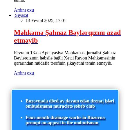
edilib.
Ardını oxu
Siyasət
13 Fevral 2025, 17:01
Məhkəmə Şahnaz Bəylərqızını azad
etməyib
Fevralın 13-də Apellyasiya Məhkəməsi jurnalist Şahnaz
Bəylərqızının həbsilə bağlı Xətai Rayon Məhkəməsinin
qərarından müdafiə tərəfinin şikayətini təmin etməyib.
Ardını oxu
Buzovnada dörd ay davam edən drenaj işləri
ombudsmana müraciətə səbəb olub
Four-month drainage works in Buzovna
prompt an appeal to the ombudsman