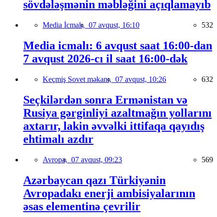
sövdələşmənin məbləğini açıqlamayıb
Media İcmalı,
07 avqust, 16:10
532
Media icmalı: 6 avqust saat 16:00-dan
7 avqust 2026-cı il saat 16:00-dək
Keçmiş Sovet məkanı,
07 avqust, 10:26
632
Seçkilərdən sonra Ermənistan və
Rusiya gərginliyi azaltmağın yollarını
axtarır, lakin əvvəlki ittifaqa qayıdış
ehtimalı azdır
Avropa,
07 avqust, 09:23
569
Azərbaycan qazı Türkiyənin
Avropadakı enerji ambisiyalarının
əsas elementinə çevrilir