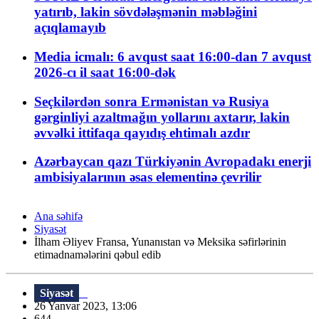
yatırıb, lakin sövdələşmənin məbləğini
açıqlamayıb
Media icmalı: 6 avqust saat 16:00-dan 7 avqust
2026-cı il saat 16:00-dək
Seçkilərdən sonra Ermənistan və Rusiya
gərginliyi azaltmağın yollarını axtarır, lakin
əvvəlki ittifaqa qayıdış ehtimalı azdır
Azərbaycan qazı Türkiyənin Avropadakı enerji
ambisiyalarının əsas elementinə çevrilir
Ana səhifə
Siyasət
İlham Əliyev Fransa, Yunanıstan və Meksika səfirlərinin
etimadnamələrini qəbul edib
Siyasət
26 Yanvar 2023, 13:06
644