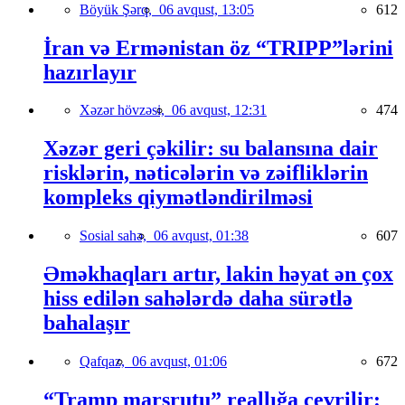
Böyük Şərq,
06 avqust, 13:05
612
İran və Ermənistan öz “TRIPP”lərini
hazırlayır
Xəzər hövzəsi,
06 avqust, 12:31
474
Xəzər geri çəkilir: su balansına dair
risklərin, nəticələrin və zəifliklərin
kompleks qiymətləndirilməsi
Sosial sahə,
06 avqust, 01:38
607
Əməkhaqları artır, lakin həyat ən çox
hiss edilən sahələrdə daha sürətlə
bahalaşır
Qafqaz,
06 avqust, 01:06
672
“Tramp marşrutu” reallığa çevrilir: