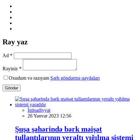
Rəy yaz
Ad *
Rəyiniz *
Oxudum və razıyam
Şərh göndərmə qaydaları
Göndər
İqtisadiyyat
26 Yanvar 2023 12:56
Şuşa şəhərində bərk məişət
tullantılarının yeraltı yığılma sistemi