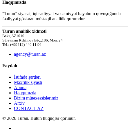
Haqqımızda
“Turan” siyasət, iqtisadiyyat və cəmiyyət həyatının qovuşuğunda
fəaliyyət göstərən müstəqil analitik qurumdur.
Turan analitik xidməti
Bakı, AZ1010
Süleyman Rəhimov küç.,186, Mən. 24
Tel.: (+99412) 440 11 96
agency@turan.az
Faydalı
İstifadə şərtləri
Məxfilik siyasti
Abunə
Haqqımızda
Bizim mütəxəssislərimiz
Arxiv
CONTACT AZ
© 2026 Turan. Bütün hüquqlar qorunur.