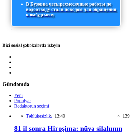
В Бузовна четырехмесячные работы по
водоотводу стали поводом для обращения
к омбудсмену
Bizi sosial şəbəkələrdə izləyin
Gündəmdə
Yeni
Populyar
Redaktorun seçimi
Təhlükəsizlik,
13:40
139
81 il sonra Hiroşima: nüvə silahının