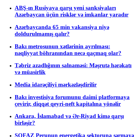
ABŞ-ın Rusiyaya qarşı yeni sanksiyaları
Azərbaycan üçün risklər və imkanlar yaradır
Azərbaycanda 65 min vakansiya niyə
doldurulmamış qalır?
Bakı metrosunun xətlərinin ayrılması:
nəqliyyat böhranından necə qaçmaq olar?
Təbriz azadlığının salnaməsi: Məşrutə hərəkatı
və müasirlik
Media idarəçiliyi mərkəzləşdirilir
Bakı investisiya forumunu daimi platformaya
çevirir, diqqət qeyri-neft kapitalına yönəlir
Ankara, İslamabad və Ər-Riyad kimə qarşı
birləşir?
SOFAZ Perunun energetika sektoruna sərmayə