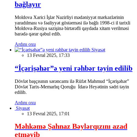
bağlayır
Moldova Xarici İşlər Nazirliyi mədəniyyət mərkəzlərinin
yaradılması və fəaliyyət göstərməsi ilə bağlı 1998-ci il tarixli
Moldova-Rusiya sazişinə birtərəfli qaydada xitam verilməsi
barədə qərar qəbul edib.
Ardını oxu
Siyasət
13 Fevral 2025, 17:33
“İçərişəhər”ə yeni rəhbər təyin edilib
Dövlət başçısının sərəncamı ilə Rüfət Mahmud “İçərişəhər”
Dövlət Tarix-Memarlıq Qoruğu İdarə Heyətinin sədri təyin
edilib.
Ardını oxu
Siyasət
13 Fevral 2025, 17:01
Məhkəmə Şahnaz Bəylərqızını azad
etməyib