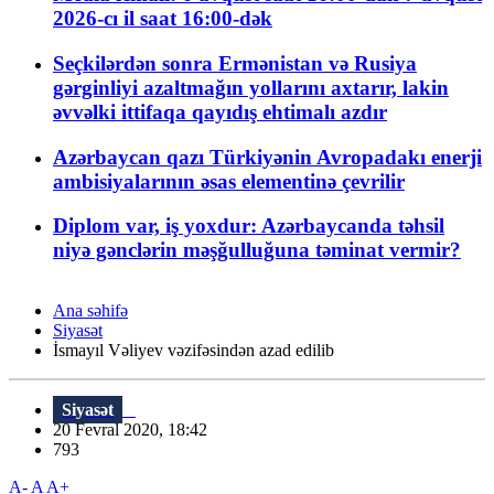
2026-cı il saat 16:00-dək
Seçkilərdən sonra Ermənistan və Rusiya
gərginliyi azaltmağın yollarını axtarır, lakin
əvvəlki ittifaqa qayıdış ehtimalı azdır
Azərbaycan qazı Türkiyənin Avropadakı enerji
ambisiyalarının əsas elementinə çevrilir
Diplom var, iş yoxdur: Azərbaycanda təhsil
niyə gənclərin məşğulluğuna təminat vermir?
Ana səhifə
Siyasət
İsmayıl Vəliyev vəzifəsindən azad edilib
Siyasət
20 Fevral 2020, 18:42
793
A-
A
A+