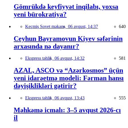
Gömrükdə keyfiyyət inqilabı, yoxsa
yeni bürokratiya?
Keçmiş Sovet məkanı,
06 avqust, 14:37
640
Ceyhun Bayramovun Kiyev səfərinin
arxasında nə dayanır?
Ekspress təhlil,
06 avqust, 14:32
581
AZAL, ASCO və “Azərkosmos” üçün
yeni idarəetmə modeli: Fərman hansı
dəyişiklikləri gətirir?
Ekspress təhlil,
06 avqust, 13:43
555
Məhkəmə icmalı: 3–5 avqust 2026-cı
il