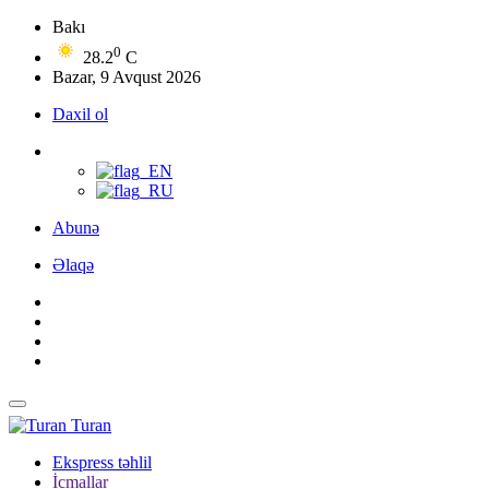
Bakı
0
28.2
C
Bazar, 9 Avqust 2026
Daxil ol
Abunə
Əlaqə
Turan
Ekspress təhlil
İcmallar