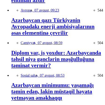
ehtimalı azdır
Avropa,
07 avqust, 09:23
544
Azərbaycan qazı Türkiyənin
Avropadakı enerji ambisiyalarının
əsas elementinə çevrilir
Cəmiyyət,
07 avqust, 08:59
504
Diplom var, iş yoxdur: Azərbaycanda
təhsil niyə gənclərin məşğulluğuna
təminat vermir?
Sosial sahə,
07 avqust, 08:53
504
Azərbaycan minimumu: yaşamağı
təmin edən, lakin müstəqil həyata
yetməyən əməkhaqqı