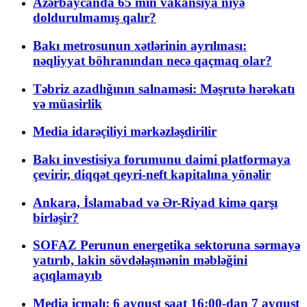
Azərbaycanda 65 min vakansiya niyə
doldurulmamış qalır?
Bakı metrosunun xətlərinin ayrılması:
nəqliyyat böhranından necə qaçmaq olar?
Təbriz azadlığının salnaməsi: Məşrutə hərəkatı
və müasirlik
Media idarəçiliyi mərkəzləşdirilir
Bakı investisiya forumunu daimi platformaya
çevirir, diqqət qeyri-neft kapitalına yönəlir
Ankara, İslamabad və Ər-Riyad kimə qarşı
birləşir?
SOFAZ Perunun energetika sektoruna sərmayə
yatırıb, lakin sövdələşmənin məbləğini
açıqlamayıb
Media icmalı: 6 avqust saat 16:00-dan 7 avqust