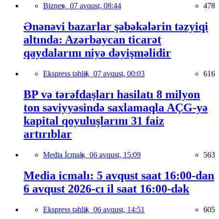
Biznes,
07 avqust, 08:44
478
Ənənəvi bazarlar şəbəkələrin təzyiqi
altında: Azərbaycan ticarət
qaydalarını niyə dəyişməlidir
Ekspress təhlil,
07 avqust, 00:03
616
BP və tərəfdaşları hasilatı 8 milyon
ton səviyyəsində saxlamaqla AÇG-yə
kapital qoyuluşlarını 31 faiz
artırıblar
Media İcmalı,
06 avqust, 15:09
563
Media icmalı: 5 avqust saat 16:00-dan
6 avqust 2026-cı il saat 16:00-dək
Ekspress təhlil,
06 avqust, 14:51
605