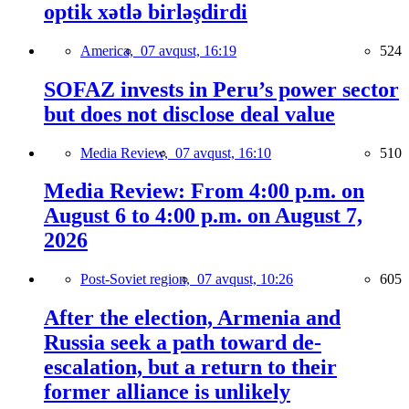
optik xətlə birləşdirdi
America,
07 avqust, 16:19
524
SOFAZ invests in Peru’s power sector
but does not disclose deal value
Media Review,
07 avqust, 16:10
510
Media Review: From 4:00 p.m. on
August 6 to 4:00 p.m. on August 7,
2026
Post-Soviet region,
07 avqust, 10:26
605
After the election, Armenia and
Russia seek a path toward de-
escalation, but a return to their
former alliance is unlikely