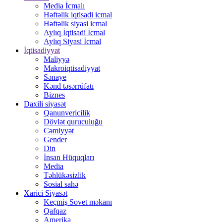
Media İcmalı
Həftəlik iqtisadi icmal
Həftəlik siyasi icmal
Aylıq İqtisadi İcmal
Aylıq Siyasi İcmal
İqtisadiyyat
Maliyyə
Makroiqtisadiyyat
Sənaye
Kənd təsərrüfatı
Biznes
Daxili siyasət
Qanunvericilik
Dövlət quruculuğu
Cəmiyyət
Gender
Din
İnsan Hüquqları
Media
Təhlükəsizlik
Sosial sahə
Xarici Siyasət
Keçmiş Sovet məkanı
Qafqaz
Amerika