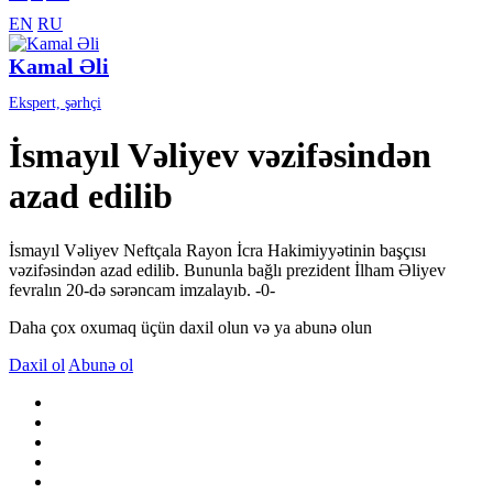
EN
RU
Kamal Əli
Ekspert, şərhçi
İsmayıl Vəliyev vəzifəsindən
azad edilib
İsmayıl Vəliyev Neftçala Rayon İcra Hakimiyyətinin başçısı
vəzifəsindən azad edilib. Bununla bağlı prezident İlham Əliyev
fevralın 20-də sərəncam imzalayıb. -0-
Daha çox oxumaq üçün daxil olun və ya abunə olun
Daxil ol
Abunə ol