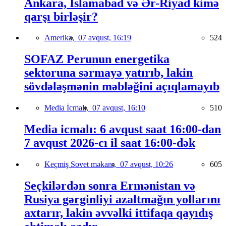
Ankara, İslamabad və Ər-Riyad kimə
qarşı birləşir?
Amerika,
07 avqust, 16:19
524
SOFAZ Perunun energetika
sektoruna sərmayə yatırıb, lakin
sövdələşmənin məbləğini açıqlamayıb
Media İcmalı,
07 avqust, 16:10
510
Media icmalı: 6 avqust saat 16:00-dan
7 avqust 2026-cı il saat 16:00-dək
Keçmiş Sovet məkanı,
07 avqust, 10:26
605
Seçkilərdən sonra Ermənistan və
Rusiya gərginliyi azaltmağın yollarını
axtarır, lakin əvvəlki ittifaqa qayıdış