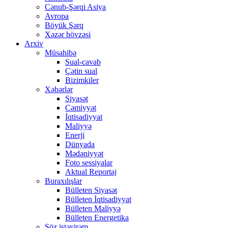
Cənub-Şərqi Asiya
Avropa
Böyük Şərq
Xəzər hövzəsi
Arxiv
Müsahibə
Sual-cavab
Çətin sual
Bizimkiler
Xəbərlər
Siyasət
Cəmiyyət
İqtisadiyyat
Maliyyə
Enerji
Dünyada
Mədəniyyət
Foto sessiyalar
Aktual Reportaj
Buraxılışlar
Bülleten Siyasət
Bülleten İqtisadiyyat
Bülleten Maliyyə
Bülleten Energetika
Söz istəyirəm