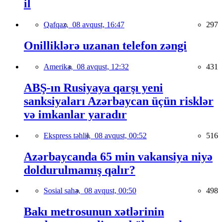
il
Qafqaz,
08 avqust, 16:47
297
Onilliklərə uzanan telefon zəngi
Amerika,
08 avqust, 12:32
431
ABŞ-ın Rusiyaya qarşı yeni
sanksiyaları Azərbaycan üçün risklər
və imkanlar yaradır
Ekspress təhlil,
08 avqust, 00:52
516
Azərbaycanda 65 min vakansiya niyə
doldurulmamış qalır?
Sosial sahə,
08 avqust, 00:50
498
Bakı metrosunun xətlərinin