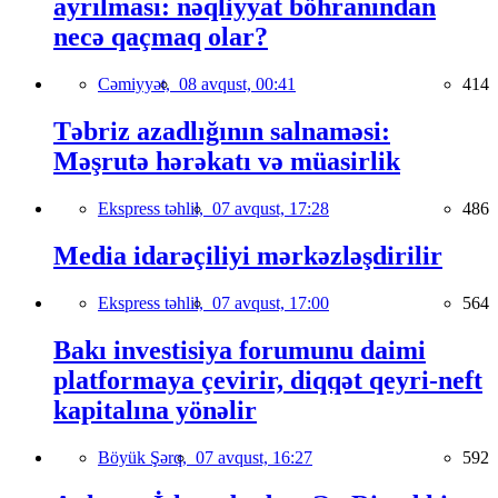
ayrılması: nəqliyyat böhranından
necə qaçmaq olar?
Cəmiyyət,
08 avqust, 00:41
414
Təbriz azadlığının salnaməsi:
Məşrutə hərəkatı və müasirlik
Ekspress təhlil,
07 avqust, 17:28
486
Media idarəçiliyi mərkəzləşdirilir
Ekspress təhlil,
07 avqust, 17:00
564
Bakı investisiya forumunu daimi
platformaya çevirir, diqqət qeyri-neft
kapitalına yönəlir
Böyük Şərq,
07 avqust, 16:27
592