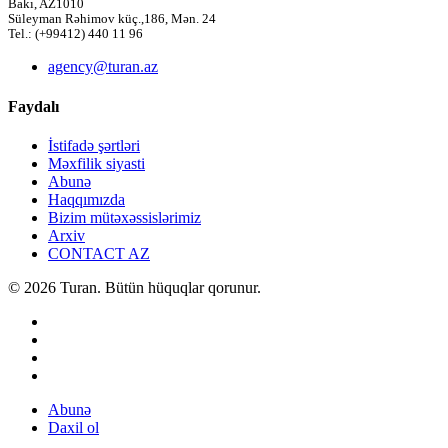
Bakı, AZ1010
Süleyman Rəhimov küç.,186, Mən. 24
Tel.: (+99412) 440 11 96
agency@turan.az
Faydalı
İstifadə şərtləri
Məxfilik siyasti
Abunə
Haqqımızda
Bizim mütəxəssislərimiz
Arxiv
CONTACT AZ
© 2026 Turan. Bütün hüquqlar qorunur.
Abunə
Daxil ol