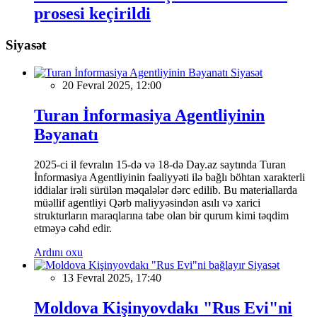
prosesi keçirildi
Siyasət
Siyasət
20 Fevral 2025, 12:00
Turan İnformasiya Agentliyinin
Bəyanatı
2025-ci il fevralın 15-də və 18-də Day.az saytında Turan
İnformasiya Agentliyinin fəaliyyəti ilə bağlı böhtan xarakterli
iddialar irəli sürülən məqalələr dərc edilib. Bu materiallarda
müəllif agentliyi Qərb maliyyəsindən asılı və xarici
strukturların maraqlarına tabe olan bir qurum kimi təqdim
etməyə cəhd edir.
Ardını oxu
Siyasət
13 Fevral 2025, 17:40
Moldova Kişinyovdakı "Rus Evi"ni