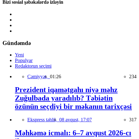
Bizi sosial şəbəkələrdə izləyin
Gündəmdə
Yeni
Populyar
Redaktorun seçimi
Cəmiyyət,
01:26
234
Prezident iqamətgahı niyə məhz
Zuğulbada yaradılıb? Təbiətin
özünün seçdiyi bir məkanın tarixçəsi
Ekspress təhlil,
08 avqust, 17:07
317
Məhkəmə icmalı: 6–7 avqust 2026-cı