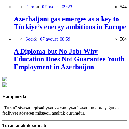
Europe,
07 avqust, 09:23
544
Azerbaijani gas emerges as a key to
Türkiye’s energy ambitions in Europe
Social,
07 avqust, 08:59
504
A Diploma but No Job: Why
Education Does Not Guarantee Youth
Employment in Azerbaijan
Haqqımızda
“Turan” siyasət, iqtisadiyyat və cəmiyyət həyatının qovuşuğunda
fəaliyyət göstərən müstəqil analitik qurumdur.
Turan analitik xidməti