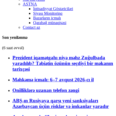
ASTNA
İqtisadiyyat Göstəriciləri
Siyası Monitorinq
Bazarların icmalı
Qarabağ münaqişəsi
Contact az
Son yenilənmə
(6 saat əvvəl)
Prezident iqamətgahı niyə məhz Zuğulbada
yaradılıb? Təbiətin özünün seçdiyi bir məkanın
tarixçəsi
Məhkəmə icmalı: 6–7 avqust 2026-cı il
Onilliklərə uzanan telefon zəngi
ABŞ-ın Rusiyaya qarşı yeni sanksiyaları
Azərbaycan üçün risklər və imkanlar yaradır