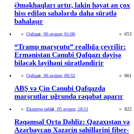
Əməkhaqları artır, lakin həyat ən çox
hiss edilən sahələrdə daha sürətlə
bahalaşır
Qafqaz,
06 avqust, 01:06
653
“Tramp marşrutu” reallığa çevrilir:
Ermənistan Cənubi Qafqazı dəyişə
biləcək layihəni sürətləndirir
Qafqaz,
06 avqust, 00:32
661
ABŞ və Çin Cənubi Qafqazda
marşrutlar uğrunda rəqabət aparır
Ekspress təhlil,
05 avqust, 18:11
822
Rəqəmsal Orta Dəhliz: Qazaxıstan və
Azərbaycan Xəzərin sahillərini fiber-