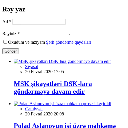
Rəy yaz
Ad *
Rəyiniz *
Oxudum və razıyam
Şərh göndərmə qaydaları
Göndər
Siyasət
20 Fevral 2020 17:05
MSK şikayətləri DSK-lara
göndərməyə davam edir
Cəmiyyət
20 Fevral 2020 20:08
Polad Aslanovun işi üzrə məhkəmə