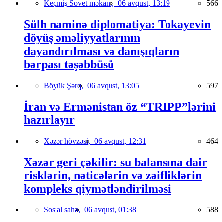
Keçmiş Sovet məkanı,
06 avqust, 13:19
566
Sülh naminə diplomatiya: Tokayevin
döyüş əməliyyatlarının
dayandırılması və danışıqların
bərpası təşəbbüsü
Böyük Şərq,
06 avqust, 13:05
597
İran və Ermənistan öz “TRIPP”lərini
hazırlayır
Xəzər hövzəsi,
06 avqust, 12:31
464
Xəzər geri çəkilir: su balansına dair
risklərin, nəticələrin və zəifliklərin
kompleks qiymətləndirilməsi
Sosial sahə,
06 avqust, 01:38
588