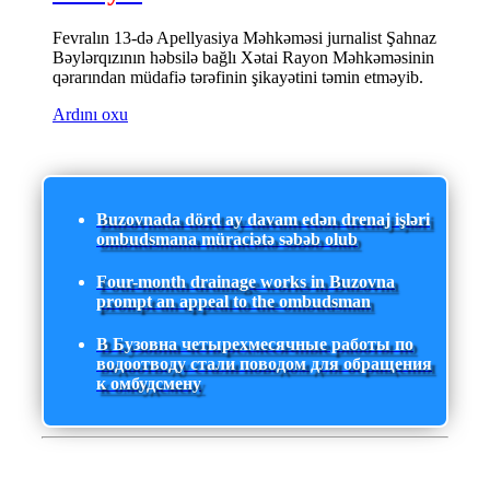
Fevralın 13-də Apellyasiya Məhkəməsi jurnalist Şahnaz
Bəylərqızının həbsilə bağlı Xətai Rayon Məhkəməsinin
qərarından müdafiə tərəfinin şikayətini təmin etməyib.
Ardını oxu
Buzovnada dörd ay davam edən drenaj işləri
ombudsmana müraciətə səbəb olub
Four-month drainage works in Buzovna
prompt an appeal to the ombudsman
В Бузовна четырехмесячные работы по
водоотводу стали поводом для обращения
к омбудсмену