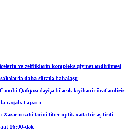
ticələrin və zəifliklərin kompleks qiymətləndirilməsi
 sahələrdə daha sürətlə bahalaşır
ənubi Qafqazı dəyişə biləcək layihəni sürətləndirir
a rəqabət aparır
zərin sahillərini fiber-optik xətlə birləşdirdi
saat 16:00-dək