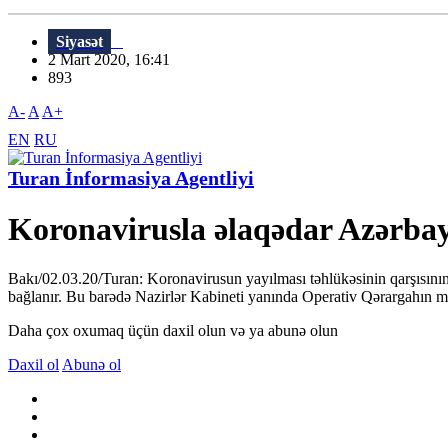
Siyasət
2 Mart 2020, 16:41
893
A-
A
A+
EN
RU
Turan İnformasiya Agentliyi
Koronavirusla əlaqədar Azərbayc
Bakı/02.03.20/Turan: Koronavirusun yayılması təhlükəsinin qarşısının 
bağlanır. Bu barədə Nazirlər Kabineti yanında Operativ Qərargahın məl
Daha çox oxumaq üçün daxil olun və ya abunə olun
Daxil ol
Abunə ol