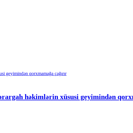
ərargah həkimlərin xüsusi geyimindən qor