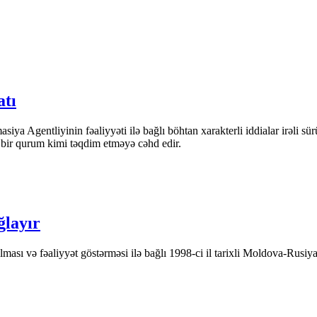
atı
iya Agentliyinin fəaliyyəti ilə bağlı böhtan xarakterli iddialar irəli sü
n bir qurum kimi təqdim etməyə cəhd edir.
ğlayır
ası və fəaliyyət göstərməsi ilə bağlı 1998-ci il tarixli Moldova-Rusiya 