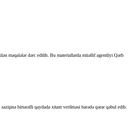
rülən məqalələr dərc edilib. Bu materiallarda müəllif agentliyi Qərb
sazişinə birtərəfli qaydada xitam verilməsi barədə qərar qəbul edib.