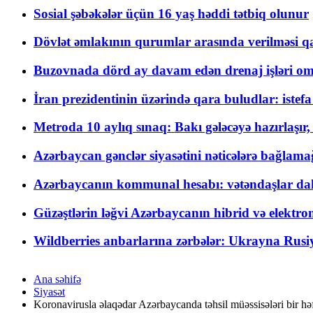
Sosial şəbəkələr üçün 16 yaş həddi tətbiq olunur
Dövlət əmlakının qurumlar arasında verilməsi qay
Buzovnada dörd ay davam edən drenaj işləri o
İran prezidentinin üzərində qara buludlar: istef
Metroda 10 aylıq sınaq: Bakı gələcəyə hazırlaşı
Azərbaycan gənclər siyasətini nəticələrə bağlamağ
Azərbaycanın kommunal hesabı: vətəndaşlar daha ç
Güzəştlərin ləğvi Azərbaycanın hibrid və elektro
Wildberries anbarlarına zərbələr: Ukrayna Rusiya
Ana səhifə
Siyasət
Koronavirusla əlaqədar Azərbaycanda təhsil müəssisələri bir həf