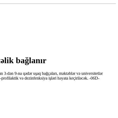
əlik bağlanır
n 3-dən 9-na qədər uşaq bağçaları, məktəblər və universitetlər
profilaktik və dezinfenksiya işləri həyata keçiriləcək. -06D-