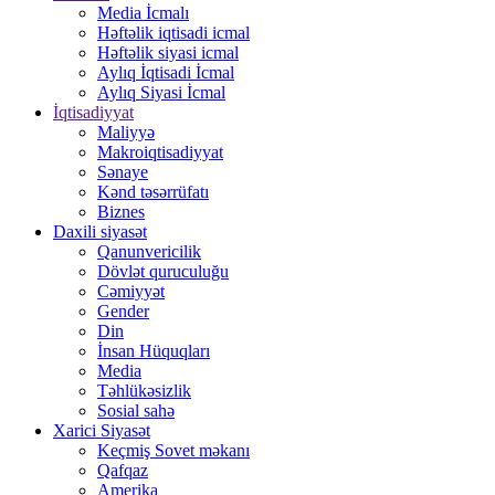
Media İcmalı
Həftəlik iqtisadi icmal
Həftəlik siyasi icmal
Aylıq İqtisadi İcmal
Aylıq Siyasi İcmal
İqtisadiyyat
Maliyyə
Makroiqtisadiyyat
Sənaye
Kənd təsərrüfatı
Biznes
Daxili siyasət
Qanunvericilik
Dövlət quruculuğu
Cəmiyyət
Gender
Din
İnsan Hüquqları
Media
Təhlükəsizlik
Sosial sahə
Xarici Siyasət
Keçmiş Sovet məkanı
Qafqaz
Amerika