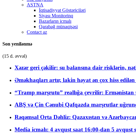
ASTNA
İqtisadiyyat Göstəriciləri
Siyası Monitorinq
Bazarların icmalı
Qarabağ münaqişəsi
Contact az
Son yenilənmə
(15 d. əvvəl)
Xəzər geri çəkilir: su balansına dair risklərin, nə
Əməkhaqları artır, lakin həyat ən çox hiss edilən
“Tramp marşrutu” reallığa çevrilir: Ermənistan C
ABŞ və Çin Cənubi Qafqazda marşrutlar uğrund
Rəqəmsal Orta Dəhliz: Qazaxıstan və Azərbaycan Xə
Media icmalı: 4 avqust saat 16:00-dan 5 avqust 