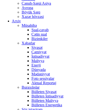
Cənub-Şərqi Asiya
Avropa
Böyük Şərq
Xəzər hövzəsi
Arxiv
Müsahibə
Sual-cavab
Çətin sual
Bizimkiler
Xəbərlər
Siyasət
Cəmiyyət
İqtisadiyyat
Maliyyə
Enerji
Dünyada
Mədəniyyət
Foto sessiyalar
Aktual Reportaj
Buraxılışlar
Bülleten Siyasət
Bülleten İqtisadiyyat
Bülleten Maliyyə
Bülleten Energetika
Söz istəyirəm