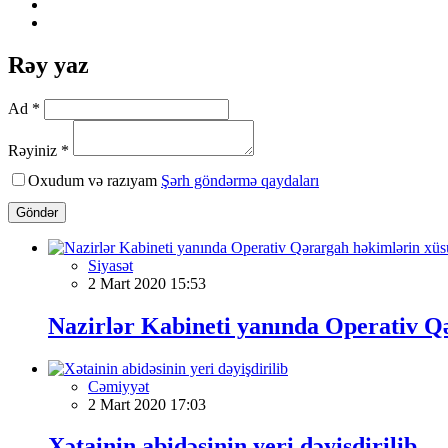
Rəy yaz
Ad *
Rəyiniz *
Oxudum və razıyam
Şərh göndərmə qaydaları
Göndər
Siyasət
2 Mart 2020 15:53
Nazirlər Kabineti yanında Operativ Q
Cəmiyyət
2 Mart 2020 17:03
Xətainin abidəsinin yeri dəyişdirilib