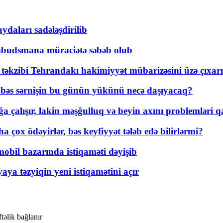
daları sadələşdirilib
mbudsmana müraciətə səbəb olub
a təkzibi Tehrandakı hakimiyyət mübarizəsini üzə çıxarı
r, bəs sərnişin bu günün yükünü necə daşıyacaq?
a çalışır, lakin məşğulluq və beyin axını problemləri qa
ox ödəyirlər, bəs keyfiyyət tələb edə bilirlərmi?
mobil bazarında istiqaməti dəyişib
ya təzyiqin yeni istiqamətini açır
təlik bağlanır