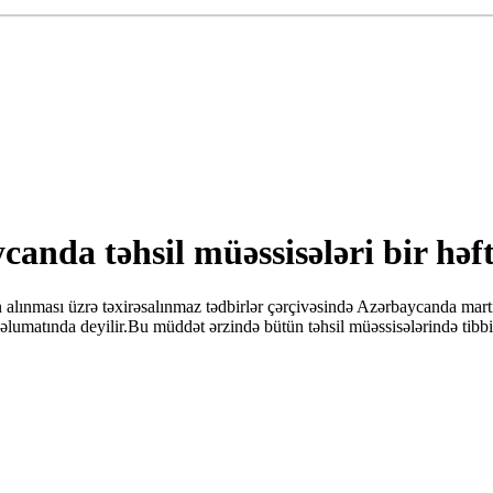
anda təhsil müəssisələri bir həft
alınması üzrə təxirəsalınmaz tədbirlər çərçivəsində Azərbaycanda martı
umatında deyilir.Bu müddət ərzində bütün təhsil müəssisələrində tibbi-