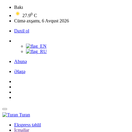
Bakı
0
27.9
C
Cümə axşamı, 6 Avqust 2026
Daxil ol
Abunə
Əlaqə
Turan
Ekspress təhlil
İcmallar