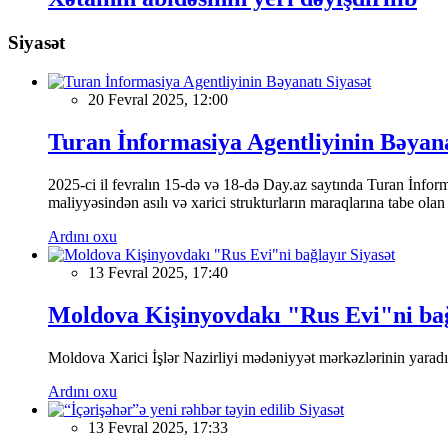
Siyasət
Siyasət
20 Fevral 2025, 12:00
Turan İnformasiya Agentliyinin Bəyan
2025-ci il fevralın 15-də və 18-də Day.az saytında Turan İnformas
maliyyəsindən asılı və xarici strukturların maraqlarına tabe ola
Ardını oxu
Siyasət
13 Fevral 2025, 17:40
Moldova Kişinyovdakı "Rus Evi"ni ba
Moldova Xarici İşlər Nazirliyi mədəniyyət mərkəzlərinin yaradılm
Ardını oxu
Siyasət
13 Fevral 2025, 17:33