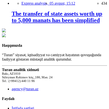
Express analysis,
05 avqust, 15:12
434
The transfer of state assets worth up
to 5,000 manats has been simplified
Haqqımızda
“Turan” siyasət, iqtisadiyyat və cəmiyyət həyatının qovuşuğunda
fəaliyyət göstərən müstəqil analitik qurumdur.
Turan analitik xidməti
Bakı, AZ1010
Süleyman Rəhimov küç.,186, Mən. 24
Tel.: (+99412) 440 11 96
agency@turan.az
Faydalı
İstifadə şərtləri