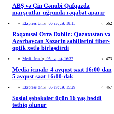
ABŞ və Çin Cənubi Qafqazda
marşrutlar uğrunda rəqabət aparır
Ekspress təhlil,
05 avqust, 18:11
562
Rəqəmsal Orta Dəhliz: Qazaxıstan və
Azərbaycan Xəzərin sahillərini fiber-
optik xətlə birləşdirdi
Media İcmalı,
05 avqust, 16:37
473
Media icmalı: 4 avqust saat 16:00-dan
5 avqust saat 16:00-dək
Ekspress təhlil,
05 avqust, 15:29
467
Sosial şəbəkələr üçün 16 yaş həddi
tətbiq olunur