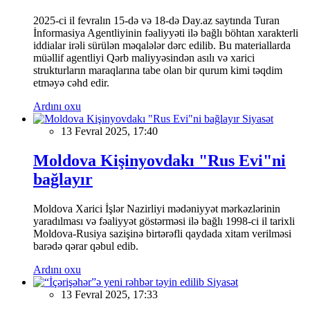
2025-ci il fevralın 15-də və 18-də Day.az saytında Turan
İnformasiya Agentliyinin fəaliyyəti ilə bağlı böhtan xarakterli
iddialar irəli sürülən məqalələr dərc edilib. Bu materiallarda
müəllif agentliyi Qərb maliyyəsindən asılı və xarici
strukturların maraqlarına tabe olan bir qurum kimi təqdim
etməyə cəhd edir.
Ardını oxu
Siyasət
13 Fevral 2025, 17:40
Moldova Kişinyovdakı "Rus Evi"ni
bağlayır
Moldova Xarici İşlər Nazirliyi mədəniyyət mərkəzlərinin
yaradılması və fəaliyyət göstərməsi ilə bağlı 1998-ci il tarixli
Moldova-Rusiya sazişinə birtərəfli qaydada xitam verilməsi
barədə qərar qəbul edib.
Ardını oxu
Siyasət
13 Fevral 2025, 17:33