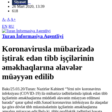
Siyasət
26 Mart 2020, 13:39
618
A-
A
A+
EN
RU
Turan İnformasiya Agentliyi
Koronavirusla mübarizədə
iştirak edən tibb işçilərinin
əməkhaqlarına əlavələr
müəyyən edilib
Bakı/25.03.20/Turan: Nazirlər Kabineti “Yeni növ koronavirus
infeksiyası (COVID-19) ilə mübarizə tədbirlərində iştirak edən tibb
işçilərinin əməkhaqlarına müddətli əlavənin müəyyən edilməsi
barədə” qərar qəbul edib.Sənəd koronavirus infeksiyası ilə əlaqədar
işə görə dövlət tibb müəssisələrinin işçilərinin əməkhaqlarına
əmsalını müəyyən edir.Belə ki, tibbi profilaktik tədbirləri həyata