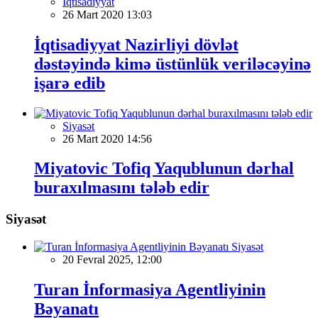
İqtisadiyyat
26 Mart 2020 13:03
İqtisadiyyat Nazirliyi dövlət
dəstəyində kimə üstünlük veriləcəyinə
işarə edib
Siyasət
26 Mart 2020 14:56
Miyatovic Tofiq Yaqublunun dərhal
buraxılmasını tələb edir
Siyasət
Siyasət
20 Fevral 2025, 12:00
Turan İnformasiya Agentliyinin
Bəyanatı