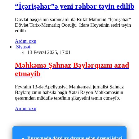
“İçərişəhər”ə yeni rəhbər təyin edilib
Dövlət başçısının sərəncamı ilə Rüfət Mahmud “İçərişəhər”
Dövlət Tarix-Memarlıq Qoruğu İdarə Heyətinin sədri təyin
edilib.
Ardını oxu
Siyasət
13 Fevral 2025, 17:01
Məhkəmə Şahnaz Bəylərqızını azad
etməyib
Fevralın 13-də Apellyasiya Məhkəməsi jurnalist Şahnaz
Bəylərqızının həbsilə bağlı Xətai Rayon Məhkəməsinin
qərarından müdafiə tərəfinin şikayətini təmin etməyib.
Ardını oxu
Buzovnada dörd ay davam edən drenaj işləri