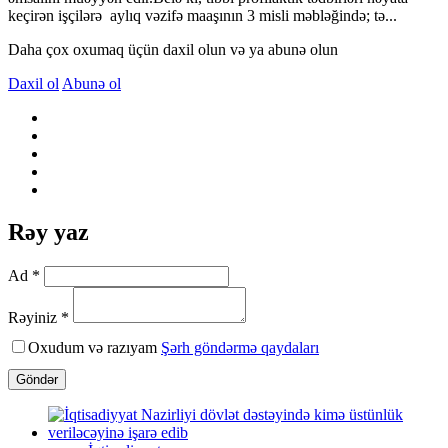
keçirən işçilərə aylıq vəzifə maaşının 3 misli məbləğində; tə...
Daha çox oxumaq üçün daxil olun və ya abunə olun
Daxil ol
Abunə ol
Rəy yaz
Ad *
Rəyiniz *
Oxudum və razıyam
Şərh göndərmə qaydaları
Göndər