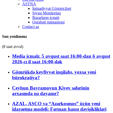
ASTNA
İqtisadiyyat Göstəriciləri
Siyası Monitorinq
Bazarların icmalı
Qarabağ münaqişəsi
Contact az
Son yenilənmə
(8 saat əvvəl)
Media icmalı: 5 avqust saat 16:00-dan 6 avqust
2026-cı il saat 16:00-dək
Gömrükdə keyfiyyət inqilabı, yoxsa yeni
bürokratiya?
Ceyhun Bayramovun Kiyev səfərinin
arxasında nə dayanır?
AZAL, ASCO və “Azərkosmos” üçün yeni
idarəetmə modeli: Fərman hansı dəyişiklikləri