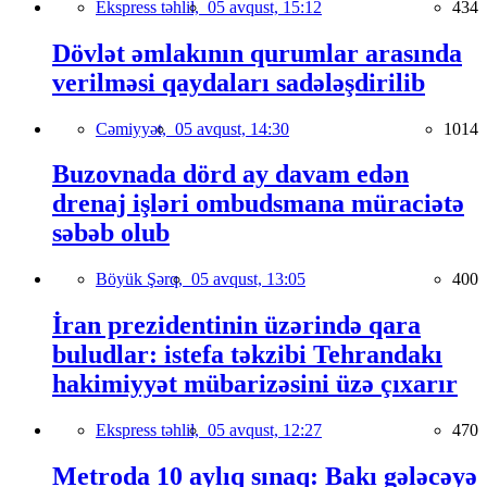
Ekspress təhlil,
05 avqust, 15:12
434
Dövlət əmlakının qurumlar arasında
verilməsi qaydaları sadələşdirilib
Cəmiyyət,
05 avqust, 14:30
1014
Buzovnada dörd ay davam edən
drenaj işləri ombudsmana müraciətə
səbəb olub
Böyük Şərq,
05 avqust, 13:05
400
İran prezidentinin üzərində qara
buludlar: istefa təkzibi Tehrandakı
hakimiyyət mübarizəsini üzə çıxarır
Ekspress təhlil,
05 avqust, 12:27
470
Metroda 10 aylıq sınaq: Bakı gələcəyə