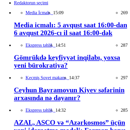
Redaktorun seçimi
Media İcmalı,
15:09
269
Media icmalı: 5 avqust saat 16:00-dan
6 avqust 2026-cı il saat 16:00-dək
Ekspress təhlil,
14:51
287
Gömrükdə keyfiyyət inqilabı, yoxsa
yeni bürokratiya?
Keçmiş Sovet məkanı,
14:37
297
Ceyhun Bayramovun Kiyev səfərinin
arxasında nə dayanır?
Ekspress təhlil,
14:32
285
AZAL, ASCO və “Azərkosmos” üçün