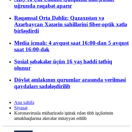
uğrunda rəqabət aparır
Rəqəmsal Orta Dəhliz: Qazaxıstan və
Azərbaycan Xəzərin sahillərini fiber-optik xətlə
birləşdirdi
Media icmalı: 4 avqust saat 16:00-dan 5 avqust
saat 16:00-dək
Sosial şəbəkələr üçün 16 yaş həddi tətbiq
olunur
Dövlət əmlakının qurumlar arasında verilməsi
qaydaları sadələşdirilib
Ana səhifə
Siyasət
Koronavirusla mübarizədə iştirak edən tibb işçilərinin
əməkhaqlarına əlavələr müəyyən edilib