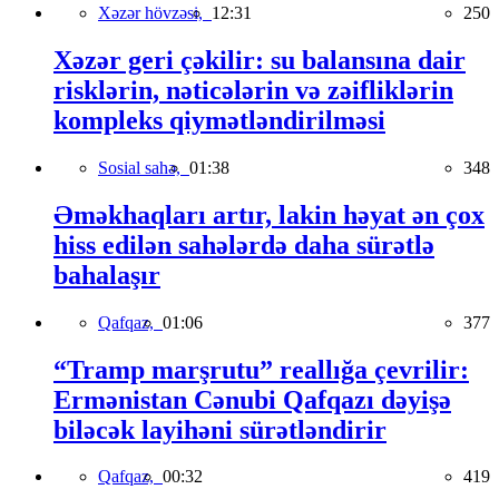
Xəzər hövzəsi,
12:31
250
Xəzər geri çəkilir: su balansına dair
risklərin, nəticələrin və zəifliklərin
kompleks qiymətləndirilməsi
Sosial sahə,
01:38
348
Əməkhaqları artır, lakin həyat ən çox
hiss edilən sahələrdə daha sürətlə
bahalaşır
Qafqaz,
01:06
377
“Tramp marşrutu” reallığa çevrilir:
Ermənistan Cənubi Qafqazı dəyişə
biləcək layihəni sürətləndirir
Qafqaz,
00:32
419