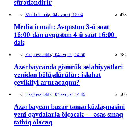
sürətləndirir
Media İcmalı,
04 avqust, 16:04
478
Media icmalı: Avqustun 3-ü saat
16:00-dan avqustun 4-ü saat 16:00-
dək
Ekspress təhlil,
04 avqust, 14:50
582
Azərbaycanda gömrük səlahiyyətləri
yenidən bölüşdürülür: islahat
çevikliyi artıracaqmı?
Ekspress təhlil,
04 avqust, 14:45
506
Azərbaycan bazar təmərküzləşməsini
yeni qaydalarla ölçəcək — əsas sınaq
tətbiq olacaq