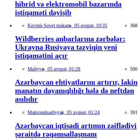
hibrid və elektromobil bazarında
istiqaməti dəyişib
Keçmiş Sovet məkanı,
05 avqust, 10:35
368
Wildberries anbarlarına zərbələr:
Ukrayna Rusiyaya təzyiqin yeni
istiqamətini açır
Maliyyə,
05 avqust, 01:28
500
Azərbaycan ehtiyatlarını artırır, lakin
manatın dayanıqlılığı hələ də neftdən
asılıdır
Makroiqtisadiyyat,
05 avqust, 01:24
391
Azərbaycan iqtisadi artımın zəiflədiyi
şəraitdə rəqəmsallaşmanı