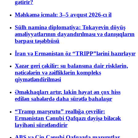
gətirir?
Məhkəmə icmalı: 3–5 avqust 2026-cı il
Sülh naminə diplomatiya: Tokayevin döyüş
əməliyyatlarının dayandırılması və danışıqların
bərpası təşəbbüsü
İran və Ermənistan öz “TRIPP”lərini hazırlayır
Xəzər geri çəkilir: su balansına dair risklərin,
nəticələrin və zəifliklərin kompleks
qiymətləndirilməsi
Əməkhaqları artır, lakin həyat ən çox hiss
edilən sahələrdə daha sürətlə bahalaşır
“Tramp marşrutu” reallığa çevrilir:
Ermənistan Cənubi Qafqazı dəyişə biləcək
layihəni sürətləndirir
ABŞ və Çin Cənubi Qafqazda marşrutlar