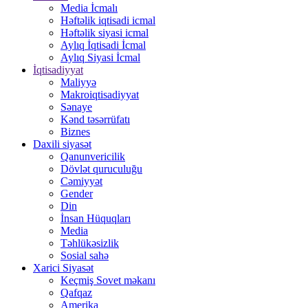
Media İcmalı
Həftəlik iqtisadi icmal
Həftəlik siyasi icmal
Aylıq İqtisadi İcmal
Aylıq Siyasi İcmal
İqtisadiyyat
Maliyyə
Makroiqtisadiyyat
Sənaye
Kənd təsərrüfatı
Biznes
Daxili siyasət
Qanunvericilik
Dövlət quruculuğu
Cəmiyyət
Gender
Din
İnsan Hüquqları
Media
Təhlükəsizlik
Sosial sahə
Xarici Siyasət
Keçmiş Sovet məkanı
Qafqaz
Amerika