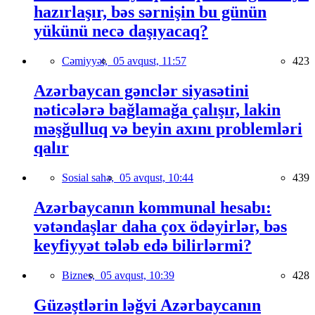
hazırlaşır, bəs sərnişin bu günün
yükünü necə daşıyacaq?
Cəmiyyət,
05 avqust, 11:57
423
Azərbaycan gənclər siyasətini
nəticələrə bağlamağa çalışır, lakin
məşğulluq və beyin axını problemləri
qalır
Sosial sahə,
05 avqust, 10:44
439
Azərbaycanın kommunal hesabı:
vətəndaşlar daha çox ödəyirlər, bəs
keyfiyyət tələb edə bilirlərmi?
Biznes,
05 avqust, 10:39
428
Güzəştlərin ləğvi Azərbaycanın