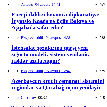
Avropa,
04 avqust, 14:42
467
Enerji dəhlizi boyunca diplomatiya:
İnyatsio Kassis nə üçün Bakıya və
Aşqabada səfər edir?
Ekspress təhlil,
04 avqust, 14:38
528
İstehsalat qəzalarına qarşı yeni
sığorta modeli: sistem yenilənir,
risklər azalacaqmı?
Ekspress təhlil,
04 avqust, 12:42
529
Azərbaycan kredit zəmanəti sistemini
regionlar və Qarabağ üçün yeniləyir
Caucasus,
00:32
419