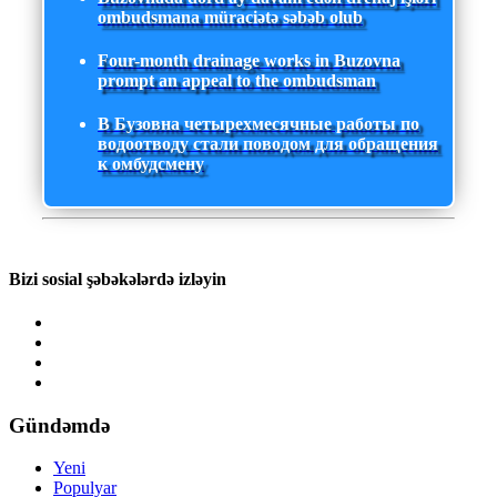
ombudsmana müraciətə səbəb olub
Four-month drainage works in Buzovna
prompt an appeal to the ombudsman
В Бузовна четырехмесячные работы по
водоотводу стали поводом для обращения
к омбудсмену
Bizi sosial şəbəkələrdə izləyin
Gündəmdə
Yeni
Populyar