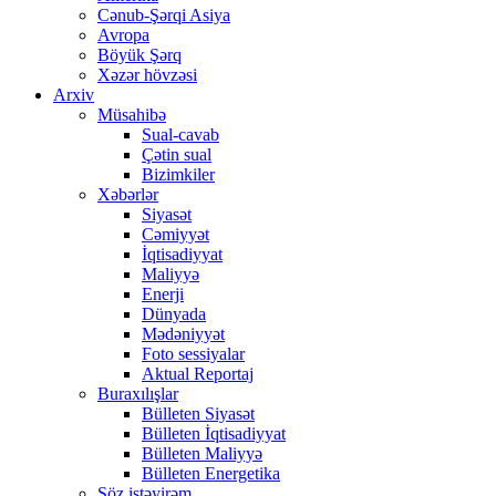
Cənub-Şərqi Asiya
Avropa
Böyük Şərq
Xəzər hövzəsi
Arxiv
Müsahibə
Sual-cavab
Çətin sual
Bizimkiler
Xəbərlər
Siyasət
Cəmiyyət
İqtisadiyyat
Maliyyə
Enerji
Dünyada
Mədəniyyət
Foto sessiyalar
Aktual Reportaj
Buraxılışlar
Bülleten Siyasət
Bülleten İqtisadiyyat
Bülleten Maliyyə
Bülleten Energetika
Söz istəyirəm