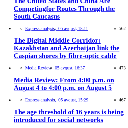
The United States and China Are
Competingfor Routes Through the
South Caucasus
Express analysis,
05 avqust, 18:11
562
The Digital Middle Corridor:
Kazakhstan and Azerbaijan link the
Caspian shores by fibre-optic cable
Media Review,
05 avqust, 16:37
473
Media Review: From 4:00 p.m. on
August 4 to 4:00 p.m. on August 5
Express analysis,
05 avqust, 15:29
467
The age threshold of 16 years is being
introduced for social networks