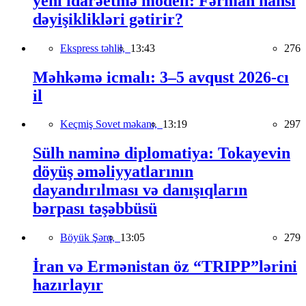
yeni idarəetmə modeli: Fərman hansı
dəyişiklikləri gətirir?
Ekspress təhlil,
13:43
276
Məhkəmə icmalı: 3–5 avqust 2026-cı
il
Keçmiş Sovet məkanı,
13:19
297
Sülh naminə diplomatiya: Tokayevin
döyüş əməliyyatlarının
dayandırılması və danışıqların
bərpası təşəbbüsü
Böyük Şərq,
13:05
279
İran və Ermənistan öz “TRIPP”lərini
hazırlayır