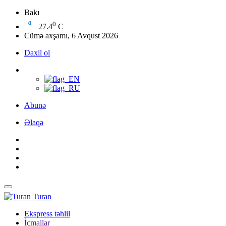
Bakı
0
27.4
C
Cümə axşamı, 6 Avqust 2026
Daxil ol
Abunə
Əlaqə
Turan
Ekspress təhlil
İcmallar