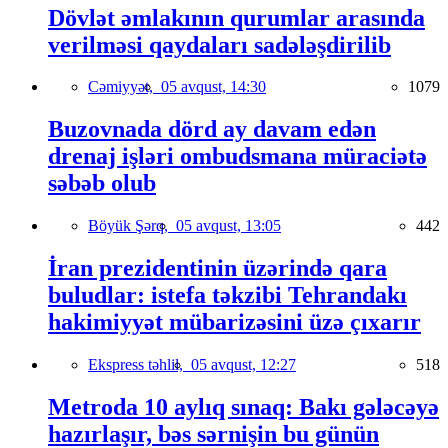
Dövlət əmlakının qurumlar arasında
verilməsi qaydaları sadələşdirilib
Cəmiyyət,
05 avqust, 14:30
1079
Buzovnada dörd ay davam edən
drenaj işləri ombudsmana müraciətə
səbəb olub
Böyük Şərq,
05 avqust, 13:05
442
İran prezidentinin üzərində qara
buludlar: istefa təkzibi Tehrandakı
hakimiyyət mübarizəsini üzə çıxarır
Ekspress təhlil,
05 avqust, 12:27
518
Metroda 10 aylıq sınaq: Bakı gələcəyə
hazırlaşır, bəs sərnişin bu günün