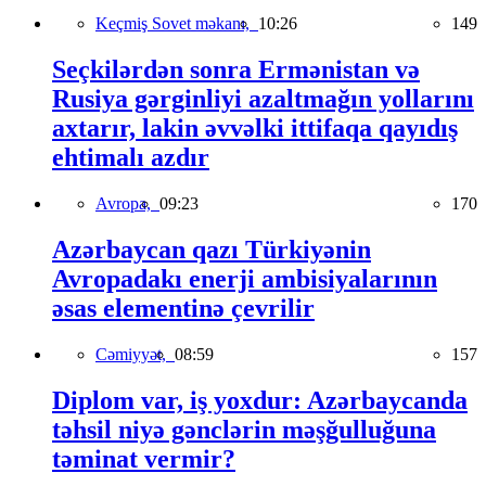
Keçmiş Sovet məkanı,
10:26
149
Seçkilərdən sonra Ermənistan və
Rusiya gərginliyi azaltmağın yollarını
axtarır, lakin əvvəlki ittifaqa qayıdış
ehtimalı azdır
Avropa,
09:23
170
Azərbaycan qazı Türkiyənin
Avropadakı enerji ambisiyalarının
əsas elementinə çevrilir
Cəmiyyət,
08:59
157
Diplom var, iş yoxdur: Azərbaycanda
təhsil niyə gənclərin məşğulluğuna
təminat vermir?