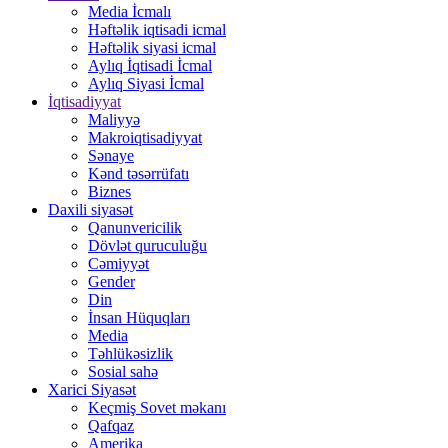
Media İcmalı
Həftəlik iqtisadi icmal
Həftəlik siyasi icmal
Aylıq İqtisadi İcmal
Aylıq Siyasi İcmal
İqtisadiyyat
Maliyyə
Makroiqtisadiyyat
Sənaye
Kənd təsərrüfatı
Biznes
Daxili siyasət
Qanunvericilik
Dövlət quruculuğu
Cəmiyyət
Gender
Din
İnsan Hüquqları
Media
Təhlükəsizlik
Sosial sahə
Xarici Siyasət
Keçmiş Sovet məkanı
Qafqaz
Amerika