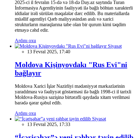
2025-ci il fevralın 15-də və 18-də Day.az saytında Turan
İnformasiya Agentliyinin fəaliyyəti ilə bağlı böhtan xarakterli
iddialar irəli sürülən məqalələr dərc edilib. Bu materiallarda
müəllif agentliyi Qərb maliyyəsindən asılı və xarici
strukturların maraqlarına tabe olan bir qurum kimi təqdim
etməyə cəhd edir.
Ardını oxu
Siyasət
13 Fevral 2025, 17:40
Moldova Kişinyovdakı "Rus Evi"ni
bağlayır
Moldova Xarici İşlər Nazirliyi mədəniyyət mərkəzlərinin
yaradılması və fəaliyyət göstərməsi ilə bağlı 1998-ci il tarixli
Moldova-Rusiya sazişinə birtərəfli qaydada xitam verilməsi
barədə qərar qəbul edib.
Ardını oxu
Siyasət
13 Fevral 2025, 17:33
“İçərişəhər”ə yeni rəhbər təyin edilib