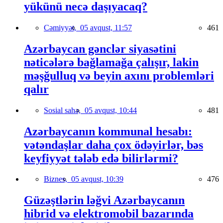
yükünü necə daşıyacaq?
Cəmiyyət,
05 avqust, 11:57
461
Azərbaycan gənclər siyasətini
nəticələrə bağlamağa çalışır, lakin
məşğulluq və beyin axını problemləri
qalır
Sosial sahə,
05 avqust, 10:44
481
Azərbaycanın kommunal hesabı:
vətəndaşlar daha çox ödəyirlər, bəs
keyfiyyət tələb edə bilirlərmi?
Biznes,
05 avqust, 10:39
476
Güzəştlərin ləğvi Azərbaycanın
hibrid və elektromobil bazarında