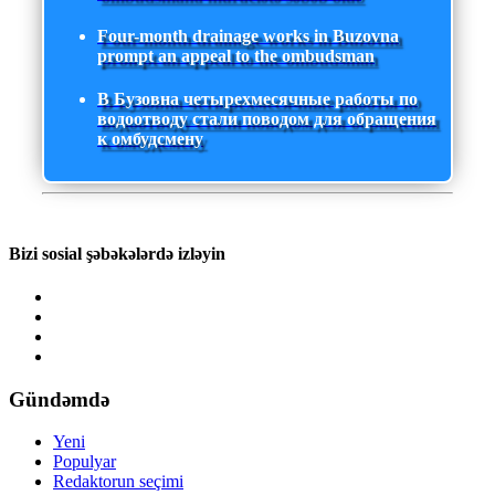
Four-month drainage works in Buzovna
prompt an appeal to the ombudsman
В Бузовна четырехмесячные работы по
водоотводу стали поводом для обращения
к омбудсмену
Bizi sosial şəbəkələrdə izləyin
Gündəmdə
Yeni
Populyar
Redaktorun seçimi