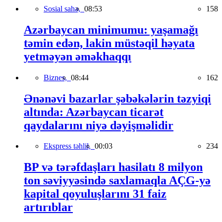
Sosial sahə,
08:53
158
Azərbaycan minimumu: yaşamağı
təmin edən, lakin müstəqil həyata
yetməyən əməkhaqqı
Biznes,
08:44
162
Ənənəvi bazarlar şəbəkələrin təzyiqi
altında: Azərbaycan ticarət
qaydalarını niyə dəyişməlidir
Ekspress təhlil,
00:03
234
BP və tərəfdaşları hasilatı 8 milyon
ton səviyyəsində saxlamaqla AÇG-yə
kapital qoyuluşlarını 31 faiz
artırıblar