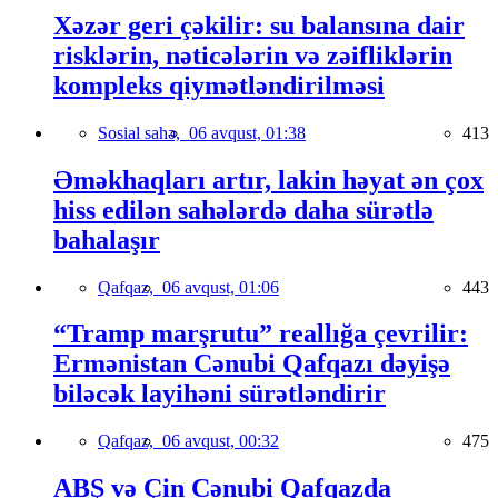
Xəzər geri çəkilir: su balansına dair
risklərin, nəticələrin və zəifliklərin
kompleks qiymətləndirilməsi
Sosial sahə,
06 avqust, 01:38
413
Əməkhaqları artır, lakin həyat ən çox
hiss edilən sahələrdə daha sürətlə
bahalaşır
Qafqaz,
06 avqust, 01:06
443
“Tramp marşrutu” reallığa çevrilir:
Ermənistan Cənubi Qafqazı dəyişə
biləcək layihəni sürətləndirir
Qafqaz,
06 avqust, 00:32
475
ABŞ və Çin Cənubi Qafqazda