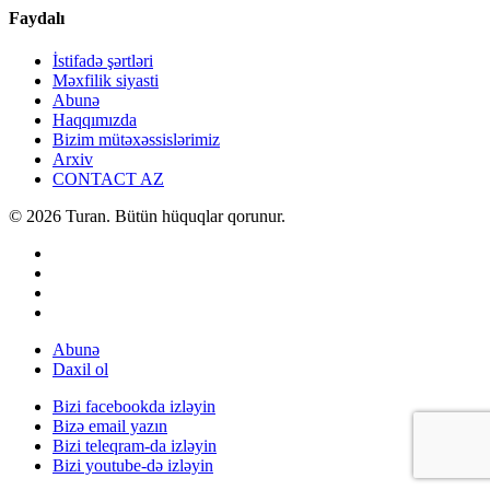
Faydalı
İstifadə şərtləri
Məxfilik siyasti
Abunə
Haqqımızda
Bizim mütəxəssislərimiz
Arxiv
CONTACT AZ
© 2026 Turan. Bütün hüquqlar qorunur.
Abunə
Daxil ol
Bizi facebookda izləyin
Bizə email yazın
Bizi teleqram-da izləyin
Bizi youtube-də izləyin