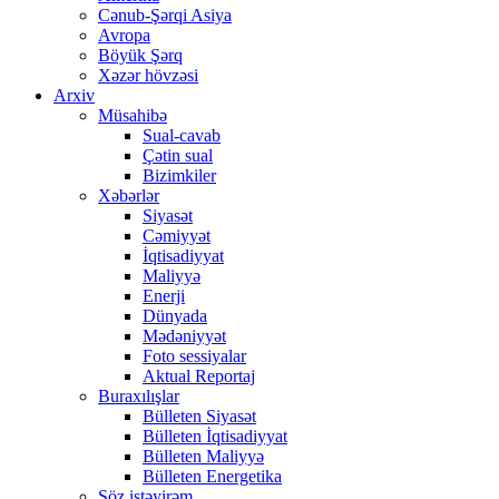
Cənub-Şərqi Asiya
Avropa
Böyük Şərq
Xəzər hövzəsi
Arxiv
Müsahibə
Sual-cavab
Çətin sual
Bizimkiler
Xəbərlər
Siyasət
Cəmiyyət
İqtisadiyyat
Maliyyə
Enerji
Dünyada
Mədəniyyət
Foto sessiyalar
Aktual Reportaj
Buraxılışlar
Bülleten Siyasət
Bülleten İqtisadiyyat
Bülleten Maliyyə
Bülleten Energetika
Söz istəyirəm