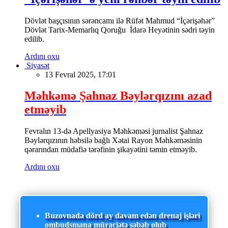
Dövlət başçısının sərəncamı ilə Rüfət Mahmud “İçərişəhər”
Dövlət Tarix-Memarlıq Qoruğu İdarə Heyətinin sədri təyin
edilib.
Ardını oxu
Siyasət
13 Fevral 2025, 17:01
Məhkəmə Şahnaz Bəylərqızını azad
etməyib
Fevralın 13-də Apellyasiya Məhkəməsi jurnalist Şahnaz
Bəylərqızının həbsilə bağlı Xətai Rayon Məhkəməsinin
qərarından müdafiə tərəfinin şikayətini təmin etməyib.
Ardını oxu
Buzovnada dörd ay davam edən drenaj işləri
ombudsmana müraciətə səbəb olub