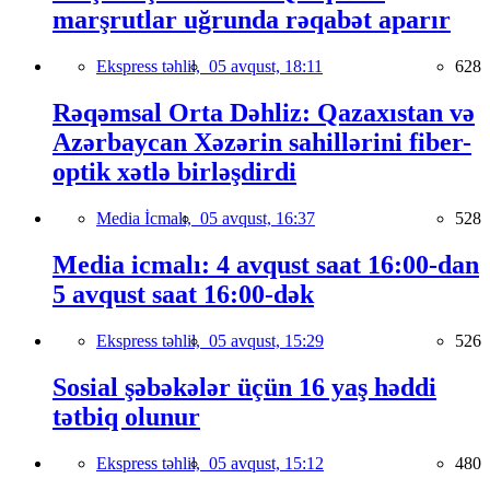
marşrutlar uğrunda rəqabət aparır
Ekspress təhlil,
05 avqust, 18:11
628
Rəqəmsal Orta Dəhliz: Qazaxıstan və
Azərbaycan Xəzərin sahillərini fiber-
optik xətlə birləşdirdi
Media İcmalı,
05 avqust, 16:37
528
Media icmalı: 4 avqust saat 16:00-dan
5 avqust saat 16:00-dək
Ekspress təhlil,
05 avqust, 15:29
526
Sosial şəbəkələr üçün 16 yaş həddi
tətbiq olunur
Ekspress təhlil,
05 avqust, 15:12
480