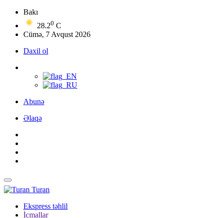
Bakı
0
28.2
C
Cümə, 7 Avqust 2026
Daxil ol
Abunə
Əlaqə
Turan
Ekspress təhlil
İcmallar