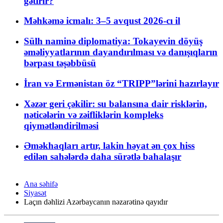
gətirir?
Məhkəmə icmalı: 3–5 avqust 2026-cı il
Sülh naminə diplomatiya: Tokayevin döyüş
əməliyyatlarının dayandırılması və danışıqların
bərpası təşəbbüsü
İran və Ermənistan öz “TRIPP”lərini hazırlayır
Xəzər geri çəkilir: su balansına dair risklərin,
nəticələrin və zəifliklərin kompleks
qiymətləndirilməsi
Əməkhaqları artır, lakin həyat ən çox hiss
edilən sahələrdə daha sürətlə bahalaşır
Ana səhifə
Siyasət
Laçın dəhlizi Azərbaycanın nəzarətinə qayıdır