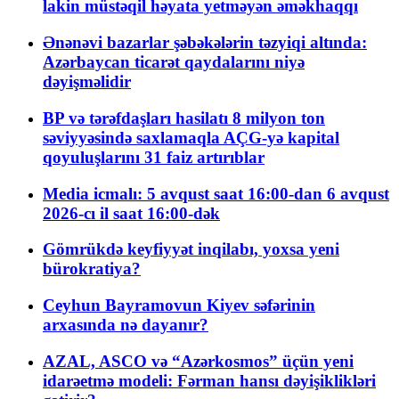
lakin müstəqil həyata yetməyən əməkhaqqı
Ənənəvi bazarlar şəbəkələrin təzyiqi altında:
Azərbaycan ticarət qaydalarını niyə
dəyişməlidir
BP və tərəfdaşları hasilatı 8 milyon ton
səviyyəsində saxlamaqla AÇG-yə kapital
qoyuluşlarını 31 faiz artırıblar
Media icmalı: 5 avqust saat 16:00-dan 6 avqust
2026-cı il saat 16:00-dək
Gömrükdə keyfiyyət inqilabı, yoxsa yeni
bürokratiya?
Ceyhun Bayramovun Kiyev səfərinin
arxasında nə dayanır?
AZAL, ASCO və “Azərkosmos” üçün yeni
idarəetmə modeli: Fərman hansı dəyişiklikləri