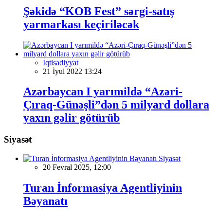
Şəkidə “KOB Fest” sərgi-satış
yarmarkası keçiriləcək
İqtisadiyyat
21 İyul 2022 13:24
Azərbaycan I yarımildə “Azəri-
Çıraq-Günəşli”dən 5 milyard dollara
yaxın gəlir götürüb
Siyasət
Siyasət
20 Fevral 2025, 12:00
Turan İnformasiya Agentliyinin
Bəyanatı