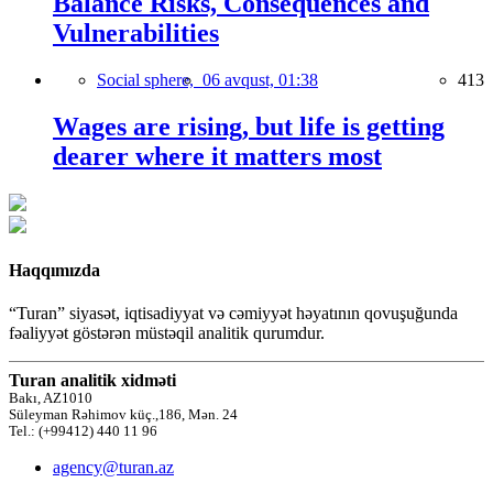
Balance Risks, Consequences and
Vulnerabilities
Social sphere,
06 avqust, 01:38
413
Wages are rising, but life is getting
dearer where it matters most
Haqqımızda
“Turan” siyasət, iqtisadiyyat və cəmiyyət həyatının qovuşuğunda
fəaliyyət göstərən müstəqil analitik qurumdur.
Turan analitik xidməti
Bakı, AZ1010
Süleyman Rəhimov küç.,186, Mən. 24
Tel.: (+99412) 440 11 96
agency@turan.az