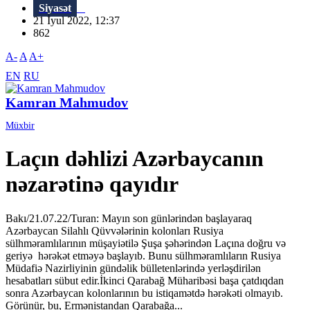
Siyasət
21 İyul 2022, 12:37
862
A-
A
A+
EN
RU
Kamran Mahmudov
Müxbir
Laçın dəhlizi Azərbaycanın
nəzarətinə qayıdır
Bakı/21.07.22/Turan: Mayın son günlərindən başlayaraq
Azərbaycan Silahlı Qüvvələrinin kolonları Rusiya
sülhməramlılarının müşayiətilə Şuşa şəhərindən Laçına doğru və
geriyə hərəkət etməyə başlayıb. Bunu sülhməramlıların Rusiya
Müdafiə Nazirliyinin gündəlik bülletenlərində yerləşdirilən
hesabatları sübut edir.İkinci Qarabağ Müharibəsi başa çatdıqdan
sonra Azərbaycan kolonlarının bu istiqamətdə hərəkəti olmayıb.
Görünür, bu, Ermənistandan Qarabağa...