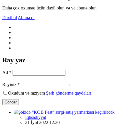
Daha çox oxumaq üçün daxil olun və ya abunə olun
Daxil ol
Abunə ol
Rəy yaz
Ad *
Rəyiniz *
Oxudum və razıyam
Şərh göndərmə qaydaları
Göndər
İqtisadiyyat
21 İyul 2022 12:20