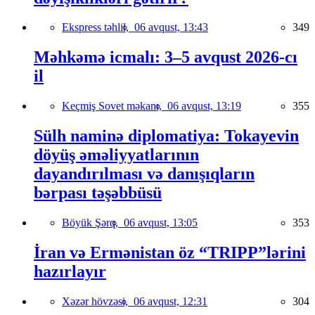
Ekspress təhlil,
06 avqust, 13:43
349
Məhkəmə icmalı: 3–5 avqust 2026-cı
il
Keçmiş Sovet məkanı,
06 avqust, 13:19
355
Sülh naminə diplomatiya: Tokayevin
döyüş əməliyyatlarının
dayandırılması və danışıqların
bərpası təşəbbüsü
Böyük Şərq,
06 avqust, 13:05
353
İran və Ermənistan öz “TRIPP”lərini
hazırlayır
Xəzər hövzəsi,
06 avqust, 12:31
304