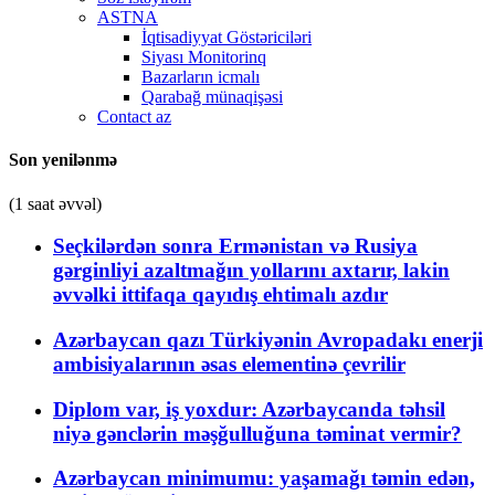
ASTNA
İqtisadiyyat Göstəriciləri
Siyası Monitorinq
Bazarların icmalı
Qarabağ münaqişəsi
Contact az
Son yenilənmə
(1 saat əvvəl)
Seçkilərdən sonra Ermənistan və Rusiya
gərginliyi azaltmağın yollarını axtarır, lakin
əvvəlki ittifaqa qayıdış ehtimalı azdır
Azərbaycan qazı Türkiyənin Avropadakı enerji
ambisiyalarının əsas elementinə çevrilir
Diplom var, iş yoxdur: Azərbaycanda təhsil
niyə gənclərin məşğulluğuna təminat vermir?
Azərbaycan minimumu: yaşamağı təmin edən,