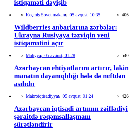
istiqaməti dəyişib
Keçmiş Sovet məkanı,
05 avqust, 10:35
406
Wildberries anbarlarına zərbələr:
Ukrayna Rusiyaya təzyiqin yeni
istiqamətini açır
Maliyyə,
05 avqust, 01:28
540
Azərbaycan ehtiyatlarını artırır, lakin
manatın dayanıqlılığı hələ də neftdən
asılıdır
Makroiqtisadiyyat,
05 avqust, 01:24
426
Azərbaycan iqtisadi artımın zəiflədiyi
şəraitdə rəqəmsallaşmanı
sürətləndirir