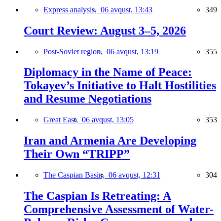
Express analysis,
06 avqust, 13:43
349
Court Review: August 3–5, 2026
Post-Soviet region,
06 avqust, 13:19
355
Diplomacy in the Name of Peace:
Tokayev’s Initiative to Halt Hostilities
and Resume Negotiations
Great East,
06 avqust, 13:05
353
Iran and Armenia Are Developing
Their Own “TRIPP”
The Caspian Basin,
06 avqust, 12:31
304
The Caspian Is Retreating: A
Comprehensive Assessment of Water-