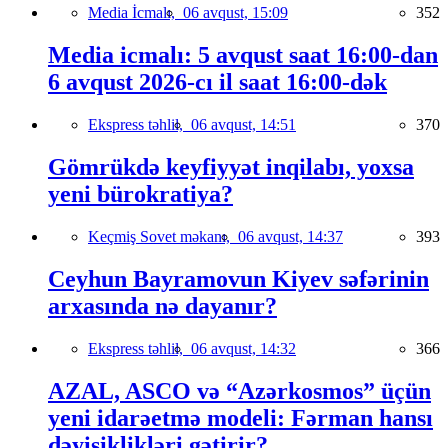
Media İcmalı,
06 avqust, 15:09
352
Media icmalı: 5 avqust saat 16:00-dan
6 avqust 2026-cı il saat 16:00-dək
Ekspress təhlil,
06 avqust, 14:51
370
Gömrükdə keyfiyyət inqilabı, yoxsa
yeni bürokratiya?
Keçmiş Sovet məkanı,
06 avqust, 14:37
393
Ceyhun Bayramovun Kiyev səfərinin
arxasında nə dayanır?
Ekspress təhlil,
06 avqust, 14:32
366
AZAL, ASCO və “Azərkosmos” üçün
yeni idarəetmə modeli: Fərman hansı
dəyişiklikləri gətirir?