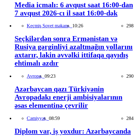
Media icmalı: 6 avqust saat 16:00-dan
7 avqust 2026-cı il saat 16:00-dək
Keçmiş Sovet məkanı,
10:26
298
Seçkilərdən sonra Ermənistan və
Rusiya gərginliyi azaltmağın yollarını
axtarır, lakin əvvəlki ittifaqa qayıdış
ehtimalı azdır
Avropa,
09:23
290
Azərbaycan qazı Türkiyənin
Avropadakı enerji ambisiyalarının
əsas elementinə çevrilir
Cəmiyyət,
08:59
284
Diplom var, iş yoxdur: Azərbaycanda