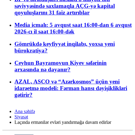
səviyyəsində saxlamaqla AÇG-yə kapital
qoyuluşlarını 31 faiz artırıblar
Media icmalı: 5 avqust saat 16:00-dan 6 avqust
2026-cı il saat 16:00-dək
Gömrükdə keyfiyyət inqilabı, yoxsa yeni
bürokratiya?
Ceyhun Bayramovun Kiyev səfərinin
arxasında nə dayanır?
AZAL, ASCO və “Azərkosmos” üçün yeni
idarəetmə modeli: Fərman hansı dəyişiklikləri
gətirir?
Ana səhifə
Siyasət
Laçında ermənilər evləri yandırmağa davam edirlər