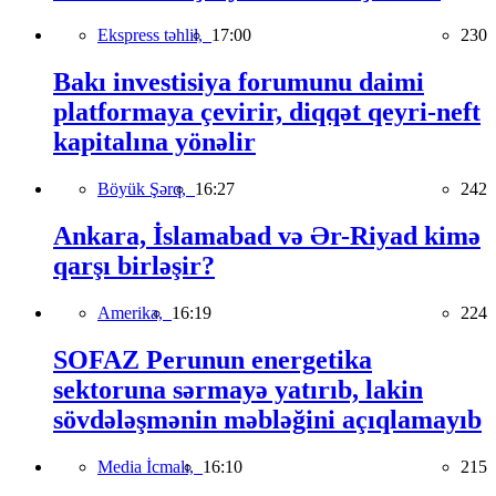
Ekspress təhlil,
17:00
230
Bakı investisiya forumunu daimi
platformaya çevirir, diqqət qeyri-neft
kapitalına yönəlir
Böyük Şərq,
16:27
242
Ankara, İslamabad və Ər-Riyad kimə
qarşı birləşir?
Amerika,
16:19
224
SOFAZ Perunun energetika
sektoruna sərmayə yatırıb, lakin
sövdələşmənin məbləğini açıqlamayıb
Media İcmalı,
16:10
215