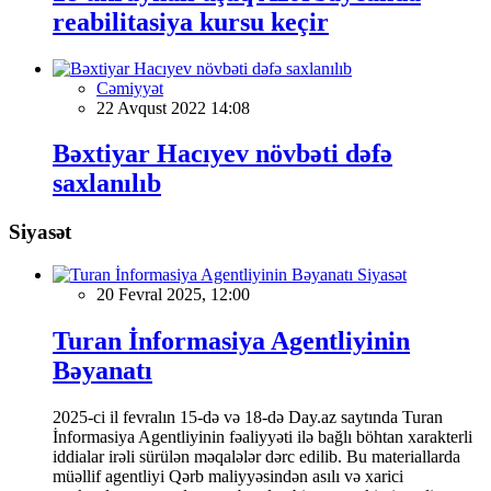
reabilitasiya kursu keçir
Cəmiyyət
22 Avqust 2022 14:08
Bəxtiyar Hacıyev növbəti dəfə
saxlanılıb
Siyasət
Siyasət
20 Fevral 2025, 12:00
Turan İnformasiya Agentliyinin
Bəyanatı
2025-ci il fevralın 15-də və 18-də Day.az saytında Turan
İnformasiya Agentliyinin fəaliyyəti ilə bağlı böhtan xarakterli
iddialar irəli sürülən məqalələr dərc edilib. Bu materiallarda
müəllif agentliyi Qərb maliyyəsindən asılı və xarici