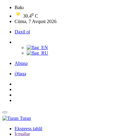
Bakı
0
30.4
C
Cümə, 7 Avqust 2026
Daxil ol
Abunə
Əlaqə
Turan
Ekspress təhlil
İcmallar