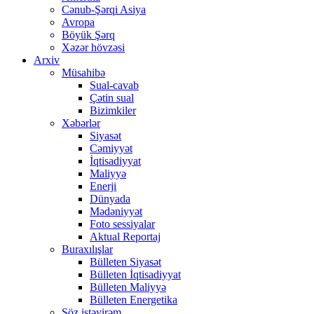
Cənub-Şərqi Asiya
Avropa
Böyük Şərq
Xəzər hövzəsi
Arxiv
Müsahibə
Sual-cavab
Çətin sual
Bizimkiler
Xəbərlər
Siyasət
Cəmiyyət
İqtisadiyyat
Maliyyə
Enerji
Dünyada
Mədəniyyət
Foto sessiyalar
Aktual Reportaj
Buraxılışlar
Bülleten Siyasət
Bülleten İqtisadiyyat
Bülleten Maliyyə
Bülleten Energetika
Söz istəyirəm