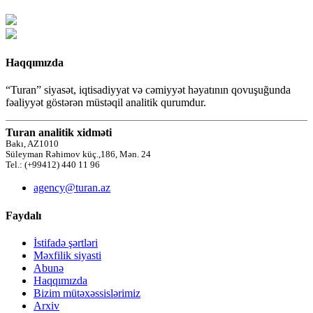
Haqqımızda
“Turan” siyasət, iqtisadiyyat və cəmiyyət həyatının qovuşuğunda
fəaliyyət göstərən müstəqil analitik qurumdur.
Turan analitik xidməti
Bakı, AZ1010
Süleyman Rəhimov küç.,186, Mən. 24
Tel.: (+99412) 440 11 96
agency@turan.az
Faydalı
İstifadə şərtləri
Məxfilik siyasti
Abunə
Haqqımızda
Bizim mütəxəssislərimiz
Arxiv