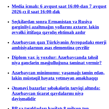
Media icmalı: 6 avqust saat 16:00-dan 7 avqust
2026-cı il saat 16:00-dək
Seçkilərdən sonra Ermənistan və Rusiya
gərginliyi azaltmağın yollarını axtarır, lakin
əvvəlki ittifaqa qayıdış ehtimalı azdır
Azərbaycan qazı Türkiyənin Avropadakı enerji
ambisiyalarının əsas elementinə çevrilir
Diplom var, iş yoxdur: Azərbaycanda təhsil
niyə gənclərin məşğulluğuna təminat vermir?
Azərbaycan minimumu: yaşamağı təmin edən,
lakin müstəqil həyata yetməyən əməkhaqqı
Ənənəvi bazarlar şəbəkələrin təzyiqi altında:
Azərbaycan ticarət qaydalarını niyə
dəyişməlidir
BP və tərəfdaşları hasilatı 8 milyon ton