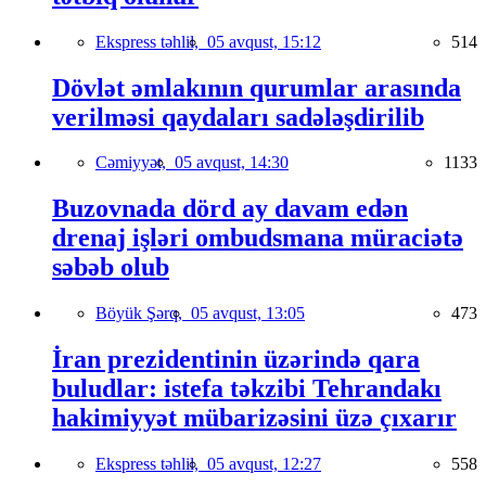
Ekspress təhlil,
05 avqust, 15:12
514
Dövlət əmlakının qurumlar arasında
verilməsi qaydaları sadələşdirilib
Cəmiyyət,
05 avqust, 14:30
1133
Buzovnada dörd ay davam edən
drenaj işləri ombudsmana müraciətə
səbəb olub
Böyük Şərq,
05 avqust, 13:05
473
İran prezidentinin üzərində qara
buludlar: istefa təkzibi Tehrandakı
hakimiyyət mübarizəsini üzə çıxarır
Ekspress təhlil,
05 avqust, 12:27
558