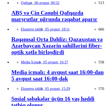
Qafqaz,
06 avqust, 00:32
513
ABŞ və Çin Cənubi Qafqazda
marşrutlar uğrunda rəqabət aparır
Ekspress təhlil,
05 avqust, 18:11
666
Rəqəmsal Orta Dəhliz: Qazaxıstan və
Azərbaycan Xəzərin sahillərini fiber-
optik xətlə birləşdirdi
Media İcmalı,
05 avqust, 16:37
558
Media icmalı: 4 avqust saat 16:00-dan
5 avqust saat 16:00-dək
Ekspress təhlil,
05 avqust, 15:29
570
Sosial şəbəkələr üçün 16 yaş həddi
tətbiq olunur