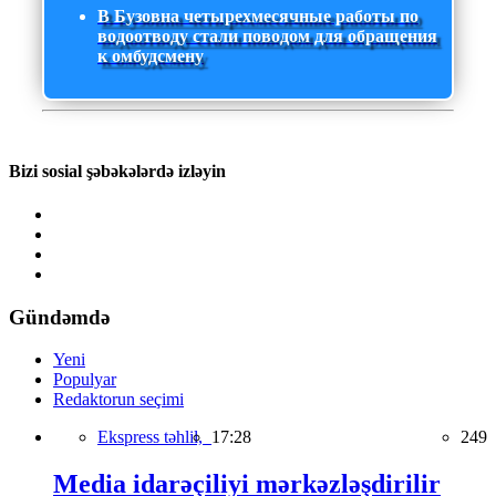
В Бузовна четырехмесячные работы по
водоотводу стали поводом для обращения
к омбудсмену
Bizi sosial şəbəkələrdə izləyin
Gündəmdə
Yeni
Populyar
Redaktorun seçimi
Ekspress təhlil,
17:28
249
Media idarəçiliyi mərkəzləşdirilir