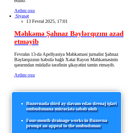
edilib.
Ardını oxu
Siyasət
13 Fevral 2025, 17:01
Məhkəmə Şahnaz Bəylərqızını azad
etməyib
Fevralın 13-də Apellyasiya Məhkəməsi jurnalist Şahnaz
Bəylərqızının həbsilə bağlı Xətai Rayon Məhkəməsinin
qərarından müdafiə tərəfinin şikayətini təmin etməyib.
Ardını oxu
Buzovnada dörd ay davam edən drenaj işləri
ombudsmana müraciətə səbəb olub
Four-month drainage works in Buzovna
prompt an appeal to the ombudsman