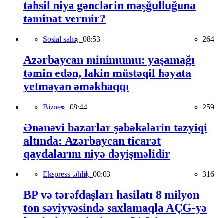
təhsil niyə gənclərin məşğulluğuna
təminat vermir?
Sosial sahə,
08:53
264
Azərbaycan minimumu: yaşamağı
təmin edən, lakin müstəqil həyata
yetməyən əməkhaqqı
Biznes,
08:44
259
Ənənəvi bazarlar şəbəkələrin təzyiqi
altında: Azərbaycan ticarət
qaydalarını niyə dəyişməlidir
Ekspress təhlil,
00:03
316
BP və tərəfdaşları hasilatı 8 milyon
ton səviyyəsində saxlamaqla AÇG-yə