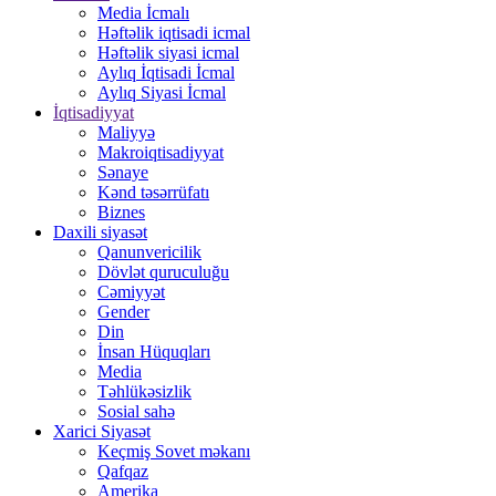
Media İcmalı
Həftəlik iqtisadi icmal
Həftəlik siyasi icmal
Aylıq İqtisadi İcmal
Aylıq Siyasi İcmal
İqtisadiyyat
Maliyyə
Makroiqtisadiyyat
Sənaye
Kənd təsərrüfatı
Biznes
Daxili siyasət
Qanunvericilik
Dövlət quruculuğu
Cəmiyyət
Gender
Din
İnsan Hüquqları
Media
Təhlükəsizlik
Sosial sahə
Xarici Siyasət
Keçmiş Sovet məkanı
Qafqaz
Amerika