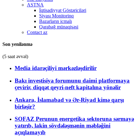
ASTNA
İqtisadiyyat Göstəriciləri
Siyası Monitorinq
Bazarların icmalı
Qarabağ münaqişəsi
Contact az
Son yenilənmə
(5 saat əvvəl)
Media idarəçiliyi mərkəzləşdirilir
Bakı investisiya forumunu daimi platformaya
çevirir, diqqət qeyri-neft kapitalına yönəlir
Ankara, İslamabad və Ər-Riyad kimə qarşı
birləşir?
SOFAZ Perunun energetika sektoruna sərmayə
yatırıb, lakin sövdələşmənin məbləğini
açıqlamayıb