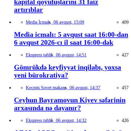
kapital qoyuluşlarını 31 faiz
artırıblar
Media İcmalı,
06 avqust, 15:09
409
Media icmalı: 5 avqust saat 16:00-dan
6 avqust 2026-cı il saat 16:00-dək
Ekspress təhlil,
06 avqust, 14:51
427
Gömrükdə keyfiyyət inqilabı, yoxsa
yeni bürokratiya?
Keçmiş Sovet məkanı,
06 avqust, 14:37
457
Ceyhun Bayramovun Kiyev səfərinin
arxasında nə dayanır?
Ekspress təhlil,
06 avqust, 14:32
426