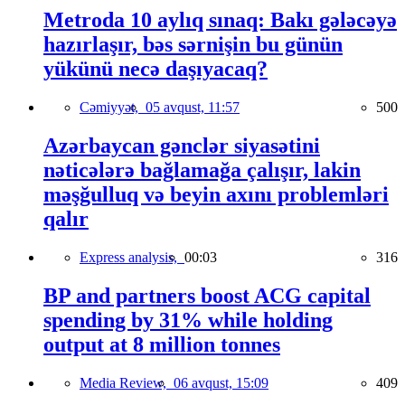
Metroda 10 aylıq sınaq: Bakı gələcəyə
hazırlaşır, bəs sərnişin bu günün
yükünü necə daşıyacaq?
Cəmiyyət,
05 avqust, 11:57
500
Azərbaycan gənclər siyasətini
nəticələrə bağlamağa çalışır, lakin
məşğulluq və beyin axını problemləri
qalır
Express analysis,
00:03
316
BP and partners boost ACG capital
spending by 31% while holding
output at 8 million tonnes
Media Review,
06 avqust, 15:09
409