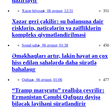
hazırlayır
Xəzər hövzəsi,
06 avqust, 12:31
351
Xəzər geri çəkilir: su balansına dair
risklərin, nəticələrin və zəifliklərin
kompleks qiymətləndirilməsi
Sosial sahə,
06 avqust, 01:38
450
Əməkhaqları artır, lakin həyat ən çox
hiss edilən sahələrdə daha sürətlə
bahalaşır
Qafqaz,
06 avqust, 01:06
477
“Tramp marşrutu” reallığa çevrilir:
Ermənistan Cənubi Qafqazı dəyişə
biləcək layihəni sürətləndirir