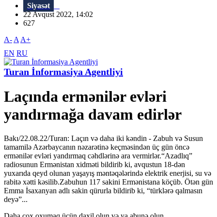
Siyasət
22 Avqust 2022, 14:02
627
A-
A
A+
EN
RU
Turan İnformasiya Agentliyi
Laçında ermənilər evləri
yandırmağa davam edirlər
Bakı/22.08.22/Turan: Laçın və daha iki kəndin - Zabuh və Susun
tamamilə Azərbaycanın nəzarətinə keçməsindən üç gün öncə
ermənilər evləri yandırmaq cəhdlərinə ara vermirlər.“Azadlıq”
radiosunun Ermənistan xidməti bildirib ki, avqustun 18-dən
yuxarıda qeyd olunan yaşayış məntəqələrində elektrik enerjisi, su və
rabitə xətti kəsilib.Zabuhun 117 sakini Ermənistana köçüb. Ötən gün
Emma İsaxanyan adlı sakin qürurla bildirib ki, “türklərə qalmasın
deyə”...
Daha çox oxumaq üçün daxil olun və ya abunə olun