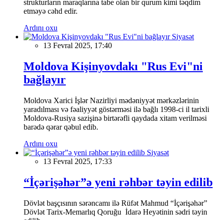
strukturların maraqlarına tabe olan bir qurum kimi təqdim
etməyə cəhd edir.
Ardını oxu
Siyasət
13 Fevral 2025, 17:40
Moldova Kişinyovdakı "Rus Evi"ni
bağlayır
Moldova Xarici İşlər Nazirliyi mədəniyyət mərkəzlərinin
yaradılması və fəaliyyət göstərməsi ilə bağlı 1998-ci il tarixli
Moldova-Rusiya sazişinə birtərəfli qaydada xitam verilməsi
barədə qərar qəbul edib.
Ardını oxu
Siyasət
13 Fevral 2025, 17:33
“İçərişəhər”ə yeni rəhbər təyin edilib
Dövlət başçısının sərəncamı ilə Rüfət Mahmud “İçərişəhər”
Dövlət Tarix-Memarlıq Qoruğu İdarə Heyətinin sədri təyin