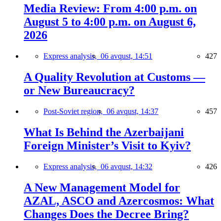
Media Review: From 4:00 p.m. on
August 5 to 4:00 p.m. on August 6,
2026
Express analysis,
06 avqust, 14:51
427
A Quality Revolution at Customs —
or New Bureaucracy?
Post-Soviet region,
06 avqust, 14:37
457
What Is Behind the Azerbaijani
Foreign Minister’s Visit to Kyiv?
Express analysis,
06 avqust, 14:32
426
A New Management Model for
AZAL, ASCO and Azercosmos: What
Changes Does the Decree Bring?