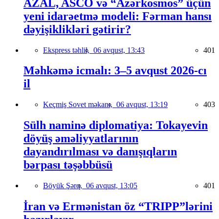
AZAL, ASCO və “Azərkosmos” üçün
yeni idarəetmə modeli: Fərman hansı
dəyişiklikləri gətirir?
Ekspress təhlil,
06 avqust, 13:43
401
Məhkəmə icmalı: 3–5 avqust 2026-cı
il
Keçmiş Sovet məkanı,
06 avqust, 13:19
403
Sülh naminə diplomatiya: Tokayevin
döyüş əməliyyatlarının
dayandırılması və danışıqların
bərpası təşəbbüsü
Böyük Şərq,
06 avqust, 13:05
401
İran və Ermənistan öz “TRIPP”lərini