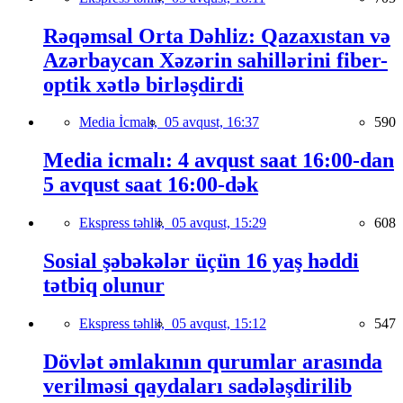
Rəqəmsal Orta Dəhliz: Qazaxıstan və
Azərbaycan Xəzərin sahillərini fiber-
optik xətlə birləşdirdi
Media İcmalı,
05 avqust, 16:37
590
Media icmalı: 4 avqust saat 16:00-dan
5 avqust saat 16:00-dək
Ekspress təhlil,
05 avqust, 15:29
608
Sosial şəbəkələr üçün 16 yaş həddi
tətbiq olunur
Ekspress təhlil,
05 avqust, 15:12
547
Dövlət əmlakının qurumlar arasında
verilməsi qaydaları sadələşdirilib