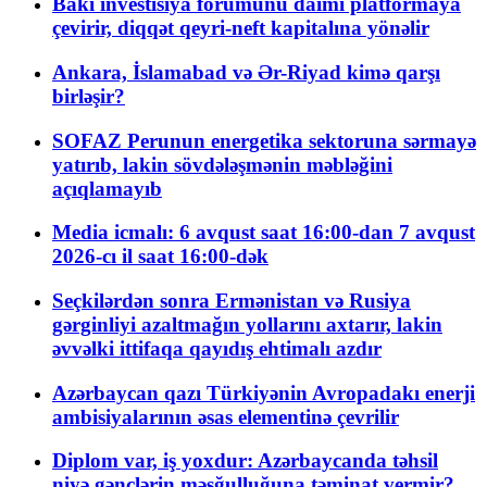
Bakı investisiya forumunu daimi platformaya
çevirir, diqqət qeyri-neft kapitalına yönəlir
Ankara, İslamabad və Ər-Riyad kimə qarşı
birləşir?
SOFAZ Perunun energetika sektoruna sərmayə
yatırıb, lakin sövdələşmənin məbləğini
açıqlamayıb
Media icmalı: 6 avqust saat 16:00-dan 7 avqust
2026-cı il saat 16:00-dək
Seçkilərdən sonra Ermənistan və Rusiya
gərginliyi azaltmağın yollarını axtarır, lakin
əvvəlki ittifaqa qayıdış ehtimalı azdır
Azərbaycan qazı Türkiyənin Avropadakı enerji
ambisiyalarının əsas elementinə çevrilir
Diplom var, iş yoxdur: Azərbaycanda təhsil
niyə gənclərin məşğulluğuna təminat vermir?