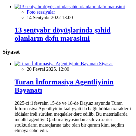
Foto sessiyalar
14 Sentyabr 2022 13:00
13 sentyabr döyüşlərində şəhid
olanların dəfn mərasimi
Siyasət
Siyasət
20 Fevral 2025, 12:00
Turan İnformasiya Agentliyinin
Bəyanatı
2025-ci il fevralın 15-də və 18-də Day.az saytında Turan
İnformasiya Agentliyinin fəaliyyəti ilə bağlı böhtan xarakterli
iddialar irəli sürülən məqalələr dərc edilib. Bu materiallarda
müəllif agentliyi Qərb maliyyəsindən asılı və xarici
strukturların maraqlarına tabe olan bir qurum kimi təqdim
etməyə cəhd edir.