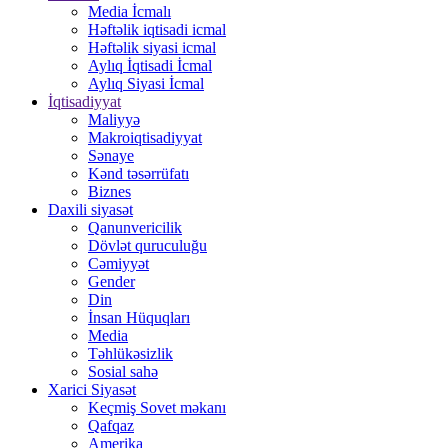
Media İcmalı
Həftəlik iqtisadi icmal
Həftəlik siyasi icmal
Aylıq İqtisadi İcmal
Aylıq Siyasi İcmal
İqtisadiyyat
Maliyyə
Makroiqtisadiyyat
Sənaye
Kənd təsərrüfatı
Biznes
Daxili siyasət
Qanunvericilik
Dövlət quruculuğu
Cəmiyyət
Gender
Din
İnsan Hüquqları
Media
Təhlükəsizlik
Sosial sahə
Xarici Siyasət
Keçmiş Sovet məkanı
Qafqaz
Amerika