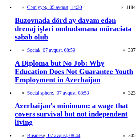
Cəmiyyət,
05 avqust, 14:30
1184
Buzovnada dörd ay davam edən
drenaj işləri ombudsmana müraciətə
səbəb olub
Social,
07 avqust, 08:59
337
A Diploma but No Job: Why
Education Does Not Guarantee Youth
Employment in Azerbaijan
Social sphere,
07 avqust, 08:53
323
Azerbaijan’s minimum: a wage that
covers survival but not independent
living
Business,
07 avqust, 08:44
305