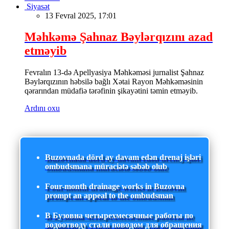
Siyasət
13 Fevral 2025, 17:01
Məhkəmə Şahnaz Bəylərqızını azad
etməyib
Fevralın 13-də Apellyasiya Məhkəməsi jurnalist Şahnaz
Bəylərqızının həbsilə bağlı Xətai Rayon Məhkəməsinin
qərarından müdafiə tərəfinin şikayətini təmin etməyib.
Ardını oxu
Buzovnada dörd ay davam edən drenaj işləri
ombudsmana müraciətə səbəb olub
Four-month drainage works in Buzovna
prompt an appeal to the ombudsman
В Бузовна четырехмесячные работы по
водоотводу стали поводом для обращения