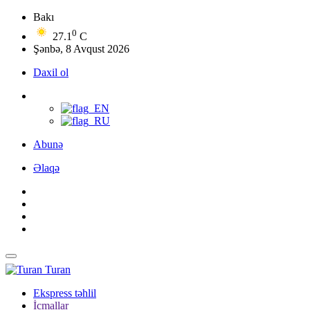
Bakı
0
27.1
C
Şənbə, 8 Avqust 2026
Daxil ol
Abunə
Əlaqə
Turan
Ekspress təhlil
İcmallar