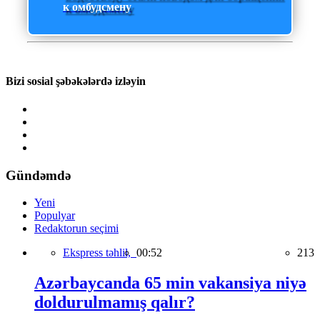
к омбудсмену
Bizi sosial şəbəkələrdə izləyin
Gündəmdə
Yeni
Populyar
Redaktorun seçimi
Ekspress təhlil,
00:52
213
Azərbaycanda 65 min vakansiya niyə
doldurulmamış qalır?