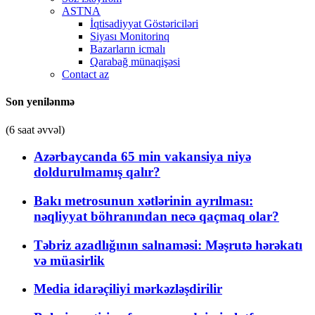
ASTNA
İqtisadiyyat Göstəriciləri
Siyası Monitorinq
Bazarların icmalı
Qarabağ münaqişəsi
Contact az
Son yenilənmə
(6 saat əvvəl)
Azərbaycanda 65 min vakansiya niyə
doldurulmamış qalır?
Bakı metrosunun xətlərinin ayrılması:
nəqliyyat böhranından necə qaçmaq olar?
Təbriz azadlığının salnaməsi: Məşrutə hərəkatı
və müasirlik
Media idarəçiliyi mərkəzləşdirilir