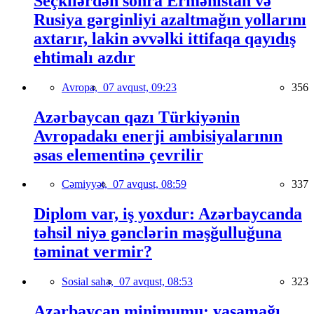
Seçkilərdən sonra Ermənistan və
Rusiya gərginliyi azaltmağın yollarını
axtarır, lakin əvvəlki ittifaqa qayıdış
ehtimalı azdır
Avropa,
07 avqust, 09:23
356
Azərbaycan qazı Türkiyənin
Avropadakı enerji ambisiyalarının
əsas elementinə çevrilir
Cəmiyyət,
07 avqust, 08:59
337
Diplom var, iş yoxdur: Azərbaycanda
təhsil niyə gənclərin məşğulluğuna
təminat vermir?
Sosial sahə,
07 avqust, 08:53
323
Azərbaycan minimumu: yaşamağı