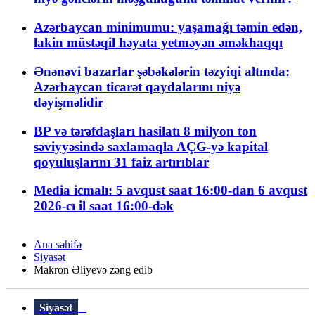
Azərbaycan minimumu: yaşamağı təmin edən,
lakin müstəqil həyata yetməyən əməkhaqqı
Ənənəvi bazarlar şəbəkələrin təzyiqi altında:
Azərbaycan ticarət qaydalarını niyə
dəyişməlidir
BP və tərəfdaşları hasilatı 8 milyon ton
səviyyəsində saxlamaqla AÇG-yə kapital
qoyuluşlarını 31 faiz artırıblar
Media icmalı: 5 avqust saat 16:00-dan 6 avqust
2026-cı il saat 16:00-dək
Ana səhifə
Siyasət
Makron Əliyevə zəng edib
Siyasət