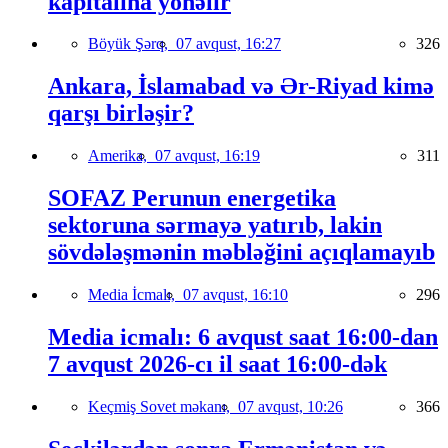
kapitalına yönəlir
Böyük Şərq,
07 avqust, 16:27
326
Ankara, İslamabad və Ər-Riyad kimə
qarşı birləşir?
Amerika,
07 avqust, 16:19
311
SOFAZ Perunun energetika
sektoruna sərmayə yatırıb, lakin
sövdələşmənin məbləğini açıqlamayıb
Media İcmalı,
07 avqust, 16:10
296
Media icmalı: 6 avqust saat 16:00-dan
7 avqust 2026-cı il saat 16:00-dək
Keçmiş Sovet məkanı,
07 avqust, 10:26
366