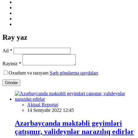
Rəy yaz
Ad *
Rəyiniz *
Oxudum və razıyam
Şərh göndərmə qaydaları
Göndər
Aktual Reportaj
14 Sentyabr 2022 12:45
Azərbaycanda məktəbli geyimləri
çatışmır, valideynlər narazılıq edirlər