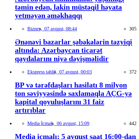
təmin edən, lakin müstəqil həyata
yetməyən əməkhaqqı
Biznes,
07 avqust, 08:44
305
Ənənəvi bazarlar şəbəkələrin təzyiqi
altında: Azərbaycan ticarət
qaydalarını niyə dəyişməlidir
Ekspress təhlil,
07 avqust, 00:03
372
BP və tərəfdaşları hasilatı 8 milyon
ton səviyyəsində saxlamaqla AÇG-yə
kapital qoyuluşlarını 31 faiz
artırıblar
Media İcmalı,
06 avqust, 15:09
442
Media icmalı: 5 avqust saat 16:00-dan