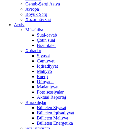
Cənub-Şərqi Asiya
Avropa
Böyük Şərq
Xəzər hövzəsi
Arxiv
Müsahibə
Sual-cavab
Çətin sual
Bizimkiler
Xəbərlər
Siyasət
Cəmiyyət
İqtisadiyyat
Maliyyə
Enerji
Dünyada
Mədəniyyət
Foto sessiyalar
Aktual Reportaj
Buraxılışlar
Bülleten Siyasət
Bülleten İqtisadiyyat
Bülleten Maliyyə
Bülleten Energetika
Söz istəyirəm