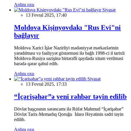
Ardını oxu
Siyasət
13 Fevral 2025, 17:40
Moldova Kişinyovdakı "Rus Evi"ni
bağlayır
Moldova Xarici İşlər Nazirliyi mədəniyyət mərkəzlərinin
yaradılması və fəaliyyət göstərməsi ilə bağlı 1998-ci il tarixli
Moldova-Rusiya sazişinə birtərəfli qaydada xitam verilməsi
barədə qərar qəbul edib.
Ardını oxu
Siyasət
13 Fevral 2025, 17:33
“İçərişəhər”ə yeni rəhbər təyin edilib
Dövlət başçısının sərəncamı ilə Rüfət Mahmud “İçərişəhər”
Dövlət Tarix-Memarlıq Qoruğu İdarə Heyətinin sədri təyin
edilib.
Ardını oxu