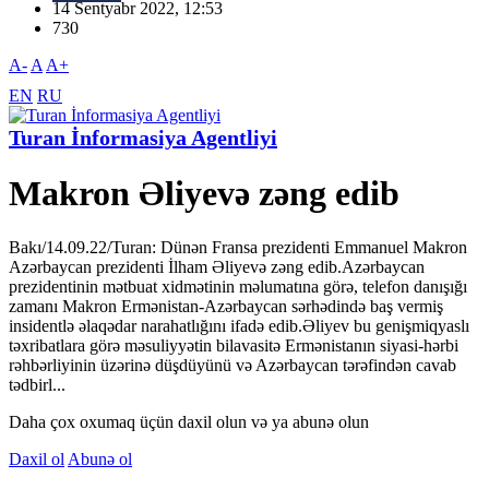
14 Sentyabr 2022, 12:53
730
A-
A
A+
EN
RU
Turan İnformasiya Agentliyi
Makron Əliyevə zəng edib
Bakı/14.09.22/Turan: Dünən Fransa prezidenti Emmanuel Makron
Azərbaycan prezidenti İlham Əliyevə zəng edib.Azərbaycan
prezidentinin mətbuat xidmətinin məlumatına görə, telefon danışığı
zamanı Makron Ermənistan-Azərbaycan sərhədində baş vermiş
insidentlə əlaqədar narahatlığını ifadə edib.Əliyev bu genişmiqyaslı
təxribatlara görə məsuliyyətin bilavasitə Ermənistanın siyasi-hərbi
rəhbərliyinin üzərinə düşdüyünü və Azərbaycan tərəfindən cavab
tədbirl...
Daha çox oxumaq üçün daxil olun və ya abunə olun
Daxil ol
Abunə ol