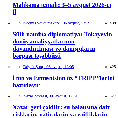
Məhkəmə icmalı: 3–5 avqust 2026-cı
il
Keçmiş Sovet məkanı,
06 avqust, 13:19
438
Sülh naminə diplomatiya: Tokayevin
döyüş əməliyyatlarının
dayandırılması və danışıqların
bərpası təşəbbüsü
Böyük Şərq,
06 avqust, 13:05
425
İran və Ermənistan öz “TRIPP”lərini
hazırlayır
Xəzər hövzəsi,
06 avqust, 12:31
377
Xəzər geri çəkilir: su balansına dair
risklərin, nəticələrin və zəifliklərin