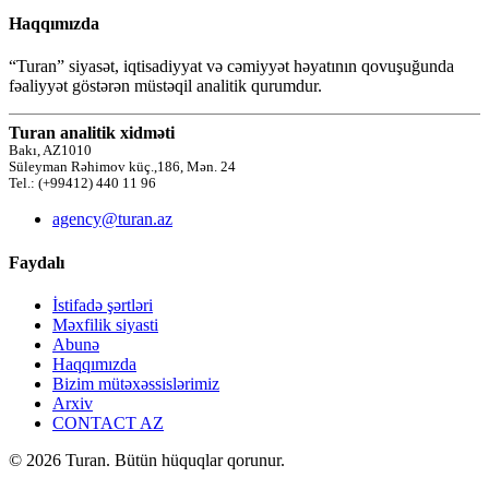
Haqqımızda
“Turan” siyasət, iqtisadiyyat və cəmiyyət həyatının qovuşuğunda
fəaliyyət göstərən müstəqil analitik qurumdur.
Turan analitik xidməti
Bakı, AZ1010
Süleyman Rəhimov küç.,186, Mən. 24
Tel.: (+99412) 440 11 96
agency@turan.az
Faydalı
İstifadə şərtləri
Məxfilik siyasti
Abunə
Haqqımızda
Bizim mütəxəssislərimiz
Arxiv
CONTACT AZ
© 2026 Turan. Bütün hüquqlar qorunur.