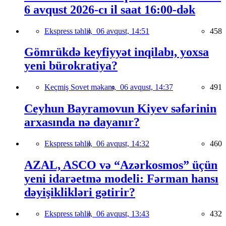
6 avqust 2026-cı il saat 16:00-dək
Ekspress təhlil,
06 avqust, 14:51
458
Gömrükdə keyfiyyət inqilabı, yoxsa
yeni bürokratiya?
Keçmiş Sovet məkanı,
06 avqust, 14:37
491
Ceyhun Bayramovun Kiyev səfərinin
arxasında nə dayanır?
Ekspress təhlil,
06 avqust, 14:32
460
AZAL, ASCO və “Azərkosmos” üçün
yeni idarəetmə modeli: Fərman hansı
dəyişiklikləri gətirir?
Ekspress təhlil,
06 avqust, 13:43
432