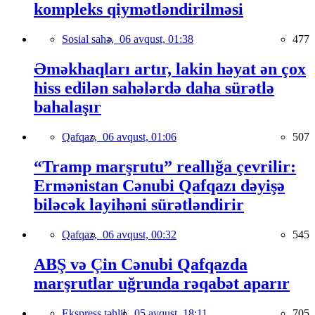
kompleks qiymətləndirilməsi
Sosial sahə,
06 avqust, 01:38
477
Əməkhaqları artır, lakin həyat ən çox
hiss edilən sahələrdə daha sürətlə
bahalaşır
Qafqaz,
06 avqust, 01:06
507
“Tramp marşrutu” reallığa çevrilir:
Ermənistan Cənubi Qafqazı dəyişə
biləcək layihəni sürətləndirir
Qafqaz,
06 avqust, 00:32
545
ABŞ və Çin Cənubi Qafqazda
marşrutlar uğrunda rəqabət aparır
Ekspress təhlil,
05 avqust, 18:11
705