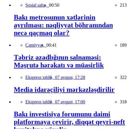
Sosial sahə,
00:50
213
Bakı metrosunun xətlərinin
ayrılması: nəqliyyat böhranından
necə qaçmaq olar?
Cəmiyyət,
00:41
189
Təbriz azadlığının salnaməsi:
Məşrutə hərəkatı və müasirlik
Ekspress təhlil,
07 avqust, 17:28
322
Media idarəçiliyi mərkəzləşdirilir
Ekspress təhlil,
07 avqust, 17:00
318
Bakı investisiya forumunu daimi
platformaya çevirir, diqqət qeyri-neft