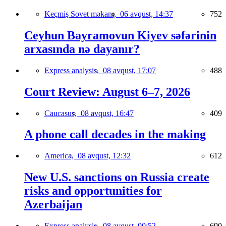
Keçmiş Sovet məkanı,
06 avqust, 14:37
752
Ceyhun Bayramovun Kiyev səfərinin
arxasında nə dayanır?
Express analysis,
08 avqust, 17:07
488
Court Review: August 6–7, 2026
Caucasus,
08 avqust, 16:47
409
A phone call decades in the making
America,
08 avqust, 12:32
612
New U.S. sanctions on Russia create
risks and opportunities for
Azerbaijan
Express analysis,
08 avqust, 00:52
690