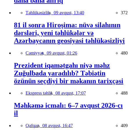
daha baha alırıq
Təhlükəsizlik,
09 avqust, 13:40
372
81 il sonra Hiroşima: nüvə silahının
dərsləri, yeni təhlükələr və
Azərbaycanın geosiyasi təhlükəsizliyi
Cəmiyyət,
09 avqust, 01:26
480
Prezident iqamətgahı niyə məhz
Zuğulbada yaradılıb? Təbiətin
özünün seçdiyi bir məkanın tarixçəsi
Ekspress təhlil,
08 avqust, 17:07
488
Məhkəmə icmalı: 6–7 avqust 2026-cı
il
Qafqaz,
08 avqust, 16:47
409