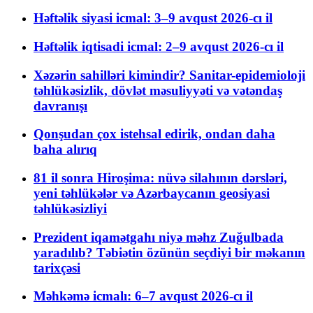
Həftəlik siyasi icmal: 3–9 avqust 2026-cı il
Həftəlik iqtisadi icmal: 2–9 avqust 2026-cı il
Xəzərin sahilləri kimindir? Sanitar-epidemioloji
təhlükəsizlik, dövlət məsuliyyəti və vətəndaş
davranışı
Qonşudan çox istehsal edirik, ondan daha
baha alırıq
81 il sonra Hiroşima: nüvə silahının dərsləri,
yeni təhlükələr və Azərbaycanın geosiyasi
təhlükəsizliyi
Prezident iqamətgahı niyə məhz Zuğulbada
yaradılıb? Təbiətin özünün seçdiyi bir məkanın
tarixçəsi
Məhkəmə icmalı: 6–7 avqust 2026-cı il