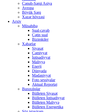
Cənub-Şərqi Asiya
Avropa
Böyük Şərq
Xəzər hövzəsi
Arxiv
Müsahibə
Sual-cavab
Çətin sual
Bizimkiler
Xəbərlər
Siyasət
Cəmiyyət
İqtisadiyyat
Maliyyə
Enerji
Dünyada
Mədəniyyət
Foto sessiyalar
Aktual Reportaj
Buraxılışlar
Bülleten Siyasət
Bülleten İqtisadiyyat
Bülleten Maliyyə
Bülleten Energetika
Söz istəyirəm