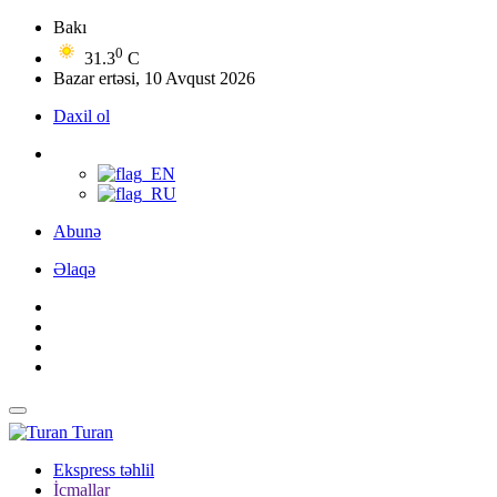
Bakı
0
31.3
C
Bazar ertəsi, 10 Avqust 2026
Daxil ol
Abunə
Əlaqə
Turan
Ekspress təhlil
İcmallar