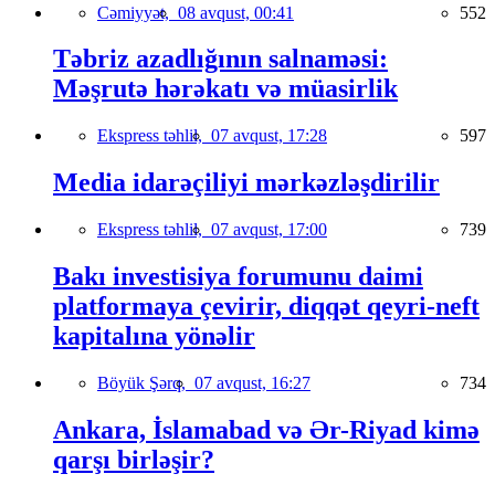
Cəmiyyət,
08 avqust, 00:41
552
Təbriz azadlığının salnaməsi:
Məşrutə hərəkatı və müasirlik
Ekspress təhlil,
07 avqust, 17:28
597
Media idarəçiliyi mərkəzləşdirilir
Ekspress təhlil,
07 avqust, 17:00
739
Bakı investisiya forumunu daimi
platformaya çevirir, diqqət qeyri-neft
kapitalına yönəlir
Böyük Şərq,
07 avqust, 16:27
734
Ankara, İslamabad və Ər-Riyad kimə
qarşı birləşir?