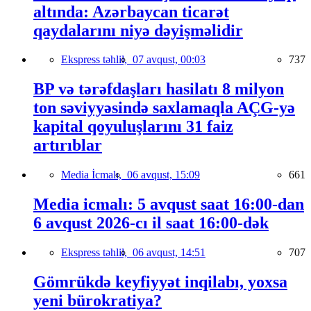
altında: Azərbaycan ticarət
qaydalarını niyə dəyişməlidir
Ekspress təhlil,
07 avqust, 00:03
737
BP və tərəfdaşları hasilatı 8 milyon
ton səviyyəsində saxlamaqla AÇG-yə
kapital qoyuluşlarını 31 faiz
artırıblar
Media İcmalı,
06 avqust, 15:09
661
Media icmalı: 5 avqust saat 16:00-dan
6 avqust 2026-cı il saat 16:00-dək
Ekspress təhlil,
06 avqust, 14:51
707
Gömrükdə keyfiyyət inqilabı, yoxsa
yeni bürokratiya?