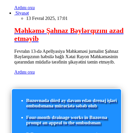
Ardını oxu
Siyasət
13 Fevral 2025, 17:01
Məhkəmə Şahnaz Bəylərqızını azad
etməyib
Fevralın 13-də Apellyasiya Məhkəməsi jurnalist Şahnaz
Bəylərqızının həbsilə bağlı Xətai Rayon Məhkəməsinin
qərarından müdafiə tərəfinin şikayətini təmin etməyib.
Ardını oxu
Buzovnada dörd ay davam edən drenaj işləri
ombudsmana müraciətə səbəb olub
Four-month drainage works in Buzovna
prompt an appeal to the ombudsman