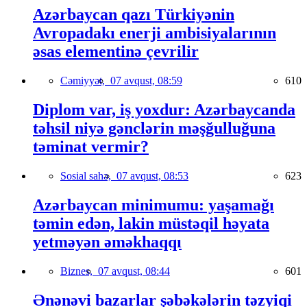
Azərbaycan qazı Türkiyənin
Avropadakı enerji ambisiyalarının
əsas elementinə çevrilir
Cəmiyyət,
07 avqust, 08:59
610
Diplom var, iş yoxdur: Azərbaycanda
təhsil niyə gənclərin məşğulluğuna
təminat vermir?
Sosial sahə,
07 avqust, 08:53
623
Azərbaycan minimumu: yaşamağı
təmin edən, lakin müstəqil həyata
yetməyən əməkhaqqı
Biznes,
07 avqust, 08:44
601
Ənənəvi bazarlar şəbəkələrin təzyiqi