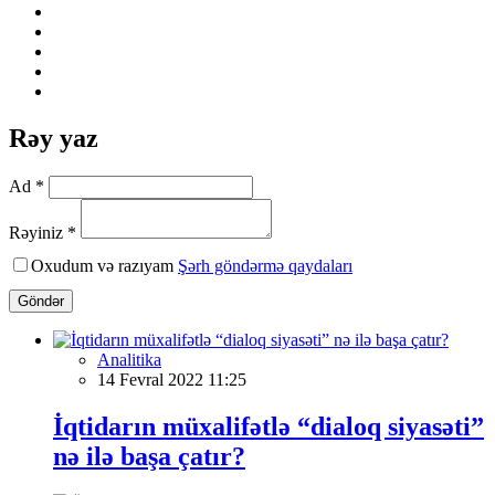
Rəy yaz
Ad *
Rəyiniz *
Oxudum və razıyam
Şərh göndərmə qaydaları
Göndər
Analitika
14 Fevral 2022 11:25
İqtidarın müxalifətlə “dialoq siyasəti”
nə ilə başa çatır?