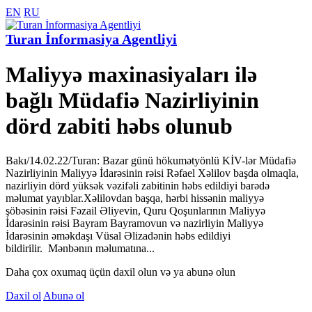
EN
RU
Turan İnformasiya Agentliyi
Maliyyə maxinasiyaları ilə
bağlı Müdafiə Nazirliyinin
dörd zabiti həbs olunub
Bakı/14.02.22/Turan: Bazar günü hökumətyönlü KİV-lər Müdafiə
Nazirliyinin Maliyyə İdarəsinin rəisi Rəfael Xəlilov başda olmaqla,
nazirliyin dörd yüksək vəzifəli zabitinin həbs edildiyi barədə
məlumat yayıblar.Xəlilovdan başqa, hərbi hissənin maliyyə
şöbəsinin rəisi Fəzail Əliyevin, Quru Qoşunlarının Maliyyə
İdarəsinin rəisi Bayram Bayramovun və nazirliyin Maliyyə
İdarəsinin əməkdaşı Vüsal Əlizadənin həbs edildiyi
bildirilir. Mənbənın məlumatına...
Daha çox oxumaq üçün daxil olun və ya abunə olun
Daxil ol
Abunə ol