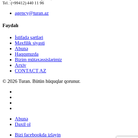
Tel.: (+99412) 440 11 96
agency@turan.az
Faydalı
İstifadə şərtləri
Məxfilik siyasti
Abunə
Haqqımızda
Bizim mütəxəssislərimiz
Arxiv
CONTACT AZ
© 2026 Turan. Bütün hüquqlar qorunur.
Abunə
Daxil ol
Bizi facebookda izləyin