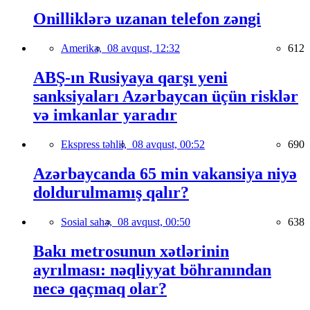
Onilliklərə uzanan telefon zəngi
Amerika,
08 avqust, 12:32
612
ABŞ-ın Rusiyaya qarşı yeni
sanksiyaları Azərbaycan üçün risklər
və imkanlar yaradır
Ekspress təhlil,
08 avqust, 00:52
690
Azərbaycanda 65 min vakansiya niyə
doldurulmamış qalır?
Sosial sahə,
08 avqust, 00:50
638
Bakı metrosunun xətlərinin
ayrılması: nəqliyyat böhranından
necə qaçmaq olar?