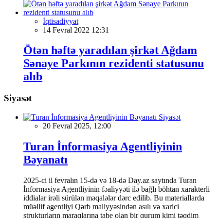
İqtisadiyyat
14 Fevral 2022 12:31
Ötən həftə yaradılan şirkət Ağdam
Sənaye Parkının rezidenti statusunu
alıb
Siyasət
Siyasət
20 Fevral 2025, 12:00
Turan İnformasiya Agentliyinin
Bəyanatı
2025-ci il fevralın 15-də və 18-də Day.az saytında Turan
İnformasiya Agentliyinin fəaliyyəti ilə bağlı böhtan xarakterli
iddialar irəli sürülən məqalələr dərc edilib. Bu materiallarda
müəllif agentliyi Qərb maliyyəsindən asılı və xarici
strukturların maraqlarına tabe olan bir qurum kimi təqdim