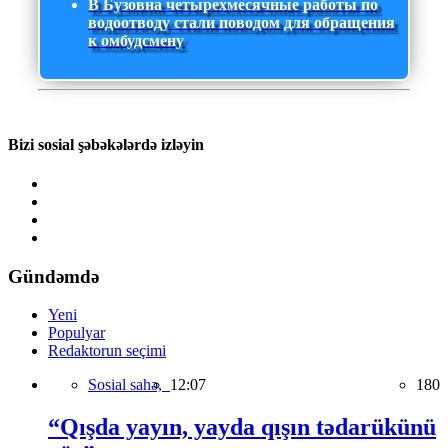
В Бузовна четырехмесячные работы по
водоотводу стали поводом для обращения
к омбудсмену
Bizi sosial şəbəkələrdə izləyin
Gündəmdə
Yeni
Populyar
Redaktorun seçimi
Sosial sahə,
12:07
180
“Qışda yayın, yayda qışın tədarükünü