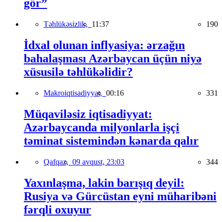
gör”
Təhlükəsizlik,
11:37
190
İdxal olunan inflyasiya: ərzağın
bahalaşması Azərbaycan üçün niyə
xüsusilə təhlükəlidir?
Makroiqtisadiyyat,
00:16
331
Müqaviləsiz iqtisadiyyat:
Azərbaycanda milyonlarla işçi
təminat sistemindən kənarda qalır
Qafqaz,
09 avqust, 23:03
344
Yaxınlaşma, lakin barışıq deyil:
Rusiya və Gürcüstan eyni müharibəni
fərqli oxuyur