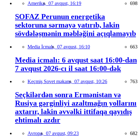
Amerika,
07 avqust, 16:19
698
SOFAZ Perunun energetika
sektoruna sərmayə yatırıb, lakin
sövdələşmənin məbləğini açıqlamayıb
Media İcmalı,
07 avqust, 16:10
663
Media icmalı: 6 avqust saat 16:00-dan
7 avqust 2026-cı il saat 16:00-dək
Keçmiş Sovet məkanı,
07 avqust, 10:26
763
Seçkilərdən sonra Ermənistan və
Rusiya gərginliyi azaltmağın yollarını
axtarır, lakin əvvəlki ittifaqa qayıdış
ehtimalı azdır
Avropa,
07 avqust, 09:23
682