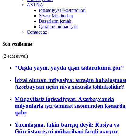
ASTNA
İqtisadiyyat Göstəriciləri
Siyası Monitorinq
Bazarların icmalı
Qarabağ münaqişəsi
Contact az
Son yenilənmə
(2 saat əvvəl)
“Qışda yayın, yayda qışın tədarükünü gör”
İdxal olunan inflyasiya: ərzağın bahalaşması
Azərbaycan üçün niyə xüsusilə təhlükəlidir?
Müqaviləsiz iqtisadiyyat: Azərbaycanda
milyonlarla işçi təminat sistemindən kənarda
qalır
Yaxınlaşma, lakin barışıq deyil: Rusiya və
Gürcüstan eyni müharibəni fərqli oxuyur