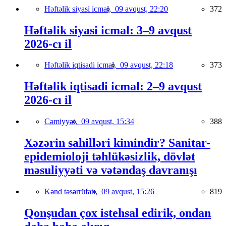
Həftəlik siyasi icmal,
09 avqust, 22:20
372
Həftəlik siyasi icmal: 3–9 avqust
2026-cı il
Həftəlik iqtisadi icmal,
09 avqust, 22:18
373
Həftəlik iqtisadi icmal: 2–9 avqust
2026-cı il
Cəmiyyət,
09 avqust, 15:34
388
Xəzərin sahilləri kimindir? Sanitar-
epidemioloji təhlükəsizlik, dövlət
məsuliyyəti və vətəndaş davranışı
Kənd təsərrüfatı,
09 avqust, 15:26
819
Qonşudan çox istehsal edirik, ondan