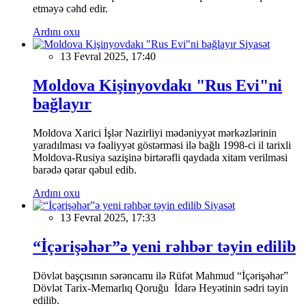
etməyə cəhd edir.
Ardını oxu
Siyasət
13 Fevral 2025, 17:40
Moldova Kişinyovdakı "Rus Evi"ni
bağlayır
Moldova Xarici İşlər Nazirliyi mədəniyyət mərkəzlərinin
yaradılması və fəaliyyət göstərməsi ilə bağlı 1998-ci il tarixli
Moldova-Rusiya sazişinə birtərəfli qaydada xitam verilməsi
barədə qərar qəbul edib.
Ardını oxu
Siyasət
13 Fevral 2025, 17:33
“İçərişəhər”ə yeni rəhbər təyin edilib
Dövlət başçısının sərəncamı ilə Rüfət Mahmud “İçərişəhər”
Dövlət Tarix-Memarlıq Qoruğu İdarə Heyətinin sədri təyin
edilib.