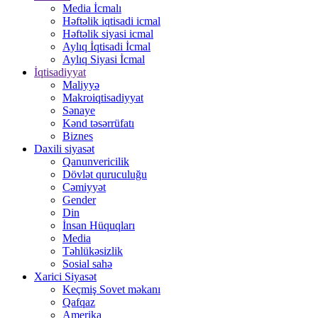
Media İcmalı
Həftəlik iqtisadi icmal
Həftəlik siyasi icmal
Aylıq İqtisadi İcmal
Aylıq Siyasi İcmal
İqtisadiyyat
Maliyyə
Makroiqtisadiyyat
Sənaye
Kənd təsərrüfatı
Biznes
Daxili siyasət
Qanunvericilik
Dövlət quruculuğu
Cəmiyyət
Gender
Din
İnsan Hüquqları
Media
Təhlükəsizlik
Sosial sahə
Xarici Siyasət
Keçmiş Sovet məkanı
Qafqaz
Amerika