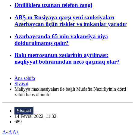
Onilliklərə uzanan telefon zəngi
ABŞ-ın Rusiyaya qarşı yeni sanksiyaları
Azərbaycan üçün risklər və imkanlar yaradır
Azərbaycanda 65 min vakansiya niyə
doldurulmamış qalır?
Bakı metrosunun xətlərinin ayrılması:
nəqliyyat böhranından necə qaçmaq olar?
Ana səhifə
Siyasət
Maliyyə maxinasiyaları ilə bağlı Müdafiə Nazirliyinin dörd
zabiti həbs olunub
Siyasət
14 Fevral 2022, 11:32
689
A-
A
A+