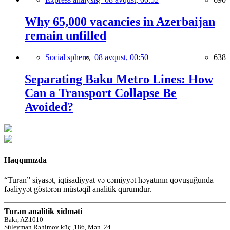
Why 65,000 vacancies in Azerbaijan
remain unfilled
Social sphere,
08 avqust, 00:50
638
Separating Baku Metro Lines: How
Can a Transport Collapse Be
Avoided?
Haqqımızda
“Turan” siyasət, iqtisadiyyat və cəmiyyət həyatının qovuşuğunda
fəaliyyət göstərən müstəqil analitik qurumdur.
Turan analitik xidməti
Bakı, AZ1010
Süleyman Rəhimov küç.,186, Mən. 24