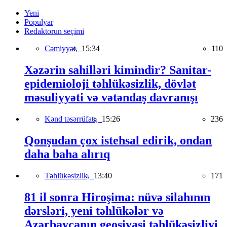
Yeni
Populyar
Redaktorun seçimi
Cəmiyyət,
15:34
110
Xəzərin sahilləri kimindir? Sanitar-
epidemioloji təhlükəsizlik, dövlət
məsuliyyəti və vətəndaş davranışı
Kənd təsərrüfatı,
15:26
236
Qonşudan çox istehsal edirik, ondan
daha baha alırıq
Təhlükəsizlik,
13:40
171
81 il sonra Hiroşima: nüvə silahının
dərsləri, yeni təhlükələr və
Azərbaycanın geosiyasi təhlükəsizliyi