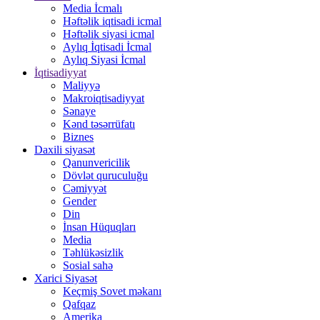
Media İcmalı
Həftəlik iqtisadi icmal
Həftəlik siyasi icmal
Aylıq İqtisadi İcmal
Aylıq Siyasi İcmal
İqtisadiyyat
Maliyyə
Makroiqtisadiyyat
Sənaye
Kənd təsərrüfatı
Biznes
Daxili siyasət
Qanunvericilik
Dövlət quruculuğu
Cəmiyyət
Gender
Din
İnsan Hüquqları
Media
Təhlükəsizlik
Sosial sahə
Xarici Siyasət
Keçmiş Sovet məkanı
Qafqaz
Amerika