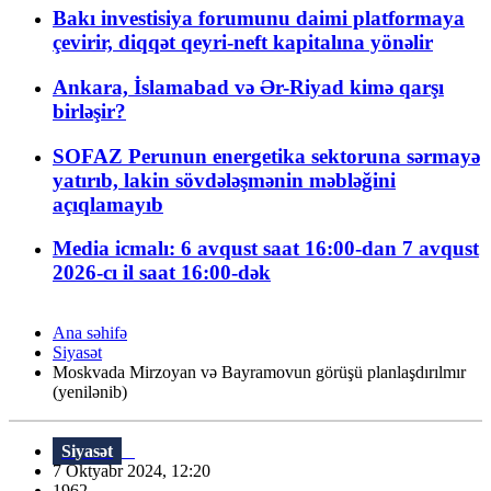
Bakı investisiya forumunu daimi platformaya
çevirir, diqqət qeyri-neft kapitalına yönəlir
Ankara, İslamabad və Ər-Riyad kimə qarşı
birləşir?
SOFAZ Perunun energetika sektoruna sərmayə
yatırıb, lakin sövdələşmənin məbləğini
açıqlamayıb
Media icmalı: 6 avqust saat 16:00-dan 7 avqust
2026-cı il saat 16:00-dək
Ana səhifə
Siyasət
Moskvada Mirzoyan və Bayramovun görüşü planlaşdırılmır
(yenilənib)
Siyasət
7 Oktyabr 2024, 12:20
1962