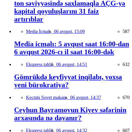
ton səviyyəsində saxlamaqla AÇG-yə
kapital qoyuluşlarını 31 faiz
artırıblar
Media İcmalı,
06 avqust, 15:09
587
Media icmalı: 5 avqust saat 16:00-dan
6 avqust 2026-cı il saat 16:00-dək
Ekspress təhlil,
06 avqust, 14:51
632
Gömrükdə keyfiyyət inqilabı, yoxsa
yeni bürokratiya?
Keçmiş Sovet məkanı,
06 avqust, 14:37
670
Ceyhun Bayramovun Kiyev səfərinin
arxasında nə dayanır?
Ekspress təhlil,
06 avqust, 14:32
607