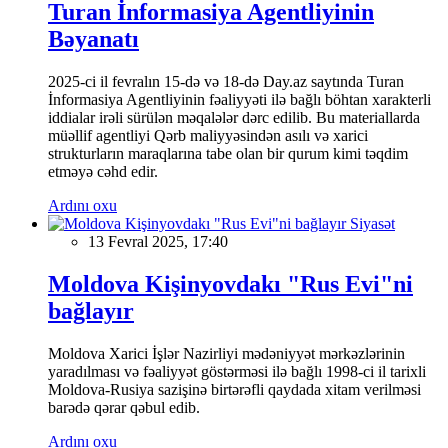
Turan İnformasiya Agentliyinin
Bəyanatı
2025-ci il fevralın 15-də və 18-də Day.az saytında Turan
İnformasiya Agentliyinin fəaliyyəti ilə bağlı böhtan xarakterli
iddialar irəli sürülən məqalələr dərc edilib. Bu materiallarda
müəllif agentliyi Qərb maliyyəsindən asılı və xarici
strukturların maraqlarına tabe olan bir qurum kimi təqdim
etməyə cəhd edir.
Ardını oxu
Siyasət
13 Fevral 2025, 17:40
Moldova Kişinyovdakı "Rus Evi"ni
bağlayır
Moldova Xarici İşlər Nazirliyi mədəniyyət mərkəzlərinin
yaradılması və fəaliyyət göstərməsi ilə bağlı 1998-ci il tarixli
Moldova-Rusiya sazişinə birtərəfli qaydada xitam verilməsi
barədə qərar qəbul edib.
Ardını oxu