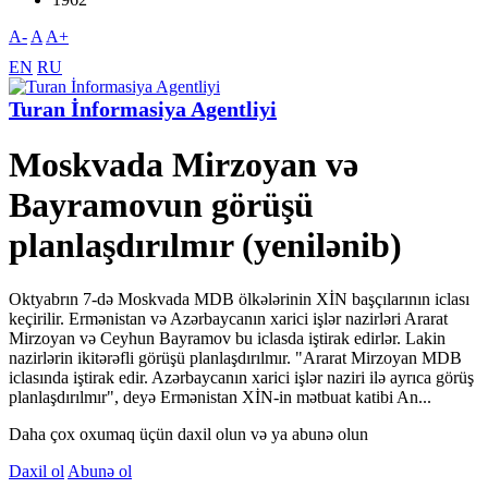
A-
A
A+
EN
RU
Turan İnformasiya Agentliyi
Moskvada Mirzoyan və
Bayramovun görüşü
planlaşdırılmır (yenilənib)
Oktyabrın 7-də Moskvada MDB ölkələrinin XİN başçılarının iclası
keçirilir. Ermənistan və Azərbaycanın xarici işlər nazirləri Ararat
Mirzoyan və Ceyhun Bayramov bu iclasda iştirak edirlər. Lakin
nazirlərin ikitərəfli görüşü planlaşdırılmır. "Ararat Mirzoyan MDB
iclasında iştirak edir. Azərbaycanın xarici işlər naziri ilə ayrıca görüş
planlaşdırılmır", deyə Ermənistan XİN-in mətbuat katibi An...
Daha çox oxumaq üçün daxil olun və ya abunə olun
Daxil ol
Abunə ol