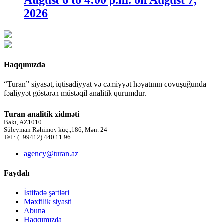
2026
Haqqımızda
“Turan” siyasət, iqtisadiyyat və cəmiyyət həyatının qovuşuğunda
fəaliyyət göstərən müstəqil analitik qurumdur.
Turan analitik xidməti
Bakı, AZ1010
Süleyman Rəhimov küç.,186, Mən. 24
Tel.: (+99412) 440 11 96
agency@turan.az
Faydalı
İstifadə şərtləri
Məxfilik siyasti
Abunə
Haqqımızda