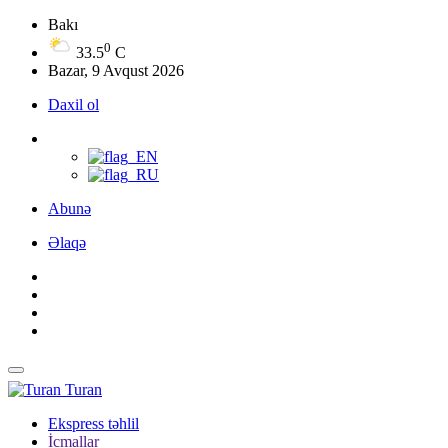
Bakı
0
33.5
C
Bazar, 9 Avqust 2026
Daxil ol
Abunə
Əlaqə
Turan
Ekspress təhlil
İcmallar