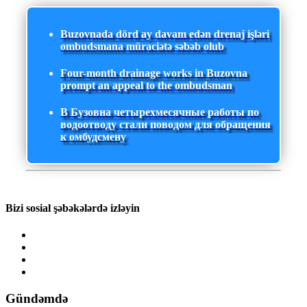
Buzovnada dörd ay davam edən drenaj işləri
ombudsmana müraciətə səbəb olub
Four-month drainage works in Buzovna
prompt an appeal to the ombudsman
В Бузовна четырехмесячные работы по
водоотводу стали поводом для обращения
к омбудсмену
Bizi sosial şəbəkələrdə izləyin
Gündəmdə