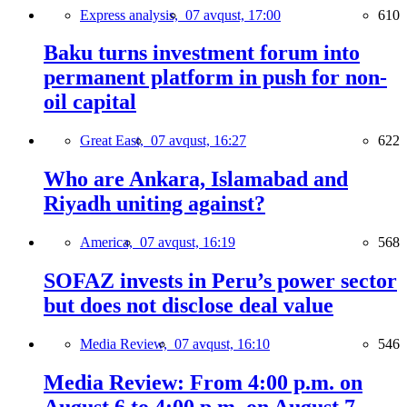
Express analysis,
07 avqust, 17:00
610
Baku turns investment forum into
permanent platform in push for non-
oil capital
Great East,
07 avqust, 16:27
622
Who are Ankara, Islamabad and
Riyadh uniting against?
America,
07 avqust, 16:19
568
SOFAZ invests in Peru’s power sector
but does not disclose deal value
Media Review,
07 avqust, 16:10
546
Media Review: From 4:00 p.m. on
August 6 to 4:00 p.m. on August 7,