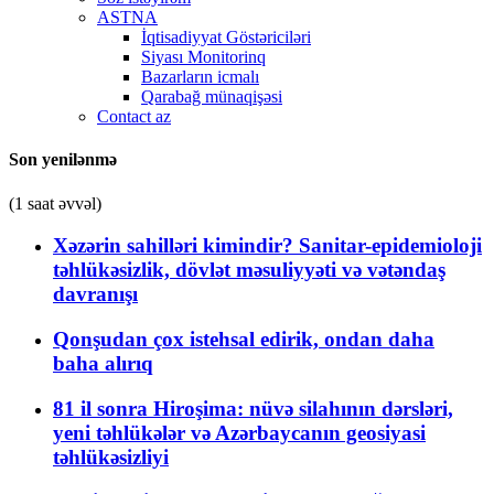
ASTNA
İqtisadiyyat Göstəriciləri
Siyası Monitorinq
Bazarların icmalı
Qarabağ münaqişəsi
Contact az
Son yenilənmə
(1 saat əvvəl)
Xəzərin sahilləri kimindir? Sanitar-epidemioloji
təhlükəsizlik, dövlət məsuliyyəti və vətəndaş
davranışı
Qonşudan çox istehsal edirik, ondan daha
baha alırıq
81 il sonra Hiroşima: nüvə silahının dərsləri,
yeni təhlükələr və Azərbaycanın geosiyasi
təhlükəsizliyi