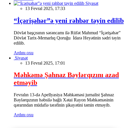
Siyasət
13 Fevral 2025, 17:33
“İçərişəhər”ə yeni rəhbər təyin edilib
Dövlət başçısının sərəncamı ilə Rüfət Mahmud “İçərişəhər”
Dövlət Tarix-Memarlıq Qoruğu İdarə Heyətinin sədri təyin
edilib.
Ardını oxu
Siyasət
13 Fevral 2025, 17:01
Məhkəmə Şahnaz Bəylərqızını azad
etməyib
Fevralın 13-də Apellyasiya Məhkəməsi jurnalist Şahnaz
Bəylərqızının həbsilə bağlı Xətai Rayon Məhkəməsinin
qərarından müdafiə tərəfinin şikayətini təmin etməyib.
Ardını oxu