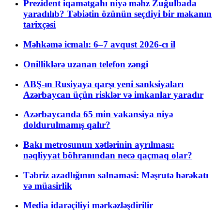
Prezident iqamətgahı niyə məhz Zuğulbada
yaradılıb? Təbiətin özünün seçdiyi bir məkanın
tarixçəsi
Məhkəmə icmalı: 6–7 avqust 2026-cı il
Onilliklərə uzanan telefon zəngi
ABŞ-ın Rusiyaya qarşı yeni sanksiyaları
Azərbaycan üçün risklər və imkanlar yaradır
Azərbaycanda 65 min vakansiya niyə
doldurulmamış qalır?
Bakı metrosunun xətlərinin ayrılması:
nəqliyyat böhranından necə qaçmaq olar?
Təbriz azadlığının salnaməsi: Məşrutə hərəkatı
və müasirlik
Media idarəçiliyi mərkəzləşdirilir