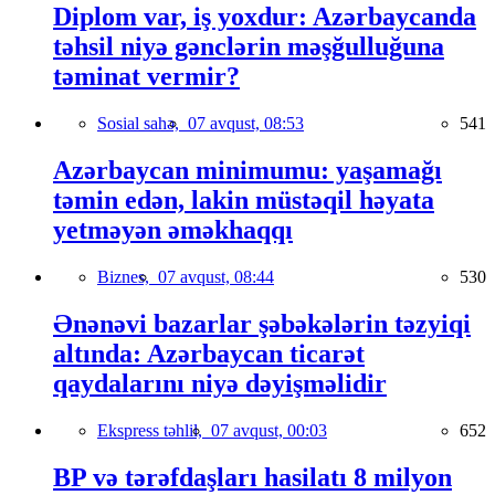
Diplom var, iş yoxdur: Azərbaycanda
təhsil niyə gənclərin məşğulluğuna
təminat vermir?
Sosial sahə,
07 avqust, 08:53
541
Azərbaycan minimumu: yaşamağı
təmin edən, lakin müstəqil həyata
yetməyən əməkhaqqı
Biznes,
07 avqust, 08:44
530
Ənənəvi bazarlar şəbəkələrin təzyiqi
altında: Azərbaycan ticarət
qaydalarını niyə dəyişməlidir
Ekspress təhlil,
07 avqust, 00:03
652
BP və tərəfdaşları hasilatı 8 milyon