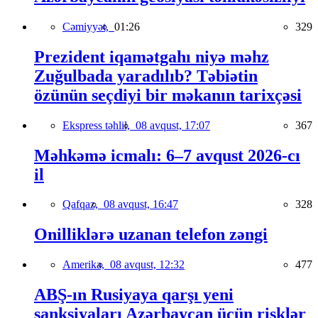
Cəmiyyət,
01:26
329
Prezident iqamətgahı niyə məhz
Zuğulbada yaradılıb? Təbiətin
özünün seçdiyi bir məkanın tarixçəsi
Ekspress təhlil,
08 avqust, 17:07
367
Məhkəmə icmalı: 6–7 avqust 2026-cı
il
Qafqaz,
08 avqust, 16:47
328
Onilliklərə uzanan telefon zəngi
Amerika,
08 avqust, 12:32
477
ABŞ-ın Rusiyaya qarşı yeni
sanksiyaları Azərbaycan üçün risklər