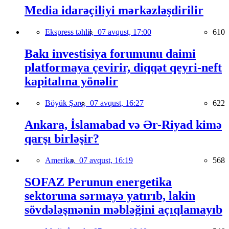
Media idarəçiliyi mərkəzləşdirilir
Ekspress təhlil,
07 avqust, 17:00
610
Bakı investisiya forumunu daimi
platformaya çevirir, diqqət qeyri-neft
kapitalına yönəlir
Böyük Şərq,
07 avqust, 16:27
622
Ankara, İslamabad və Ər-Riyad kimə
qarşı birləşir?
Amerika,
07 avqust, 16:19
568
SOFAZ Perunun energetika
sektoruna sərmayə yatırıb, lakin
sövdələşmənin məbləğini açıqlamayıb