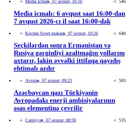
Media İcmalı,
07 avqust, 16:10
546
Media icmalı: 6 avqust saat 16:00-dan
7 avqust 2026-cı il saat 16:00-dək
Keçmiş Sovet məkanı,
07 avqust, 10:26
646
Seçkilərdən sonra Ermənistan və
Rusiya gərginliyi azaltmağın yollarını
axtarır, lakin əvvəlki ittifaqa qayıdış
ehtimalı azdır
Avropa,
07 avqust, 09:23
583
Azərbaycan qazı Türkiyənin
Avropadakı enerji ambisiyalarının
əsas elementinə çevrilir
Cəmiyyət,
07 avqust, 08:59
535