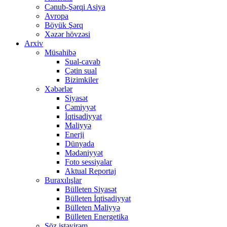
Cənub-Şərqi Asiya
Avropa
Böyük Şərq
Xəzər hövzəsi
Arxiv
Müsahibə
Sual-cavab
Çətin sual
Bizimkiler
Xəbərlər
Siyasət
Cəmiyyət
İqtisadiyyat
Maliyyə
Enerji
Dünyada
Mədəniyyət
Foto sessiyalar
Aktual Reportaj
Buraxılışlar
Bülleten Siyasət
Bülleten İqtisadiyyat
Bülleten Maliyyə
Bülleten Energetika
Söz istəyirəm