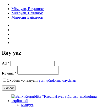
Mirzoyan, Bayramov
Mirzoyan, Bairamov
Мирзоян-Байрамов
Rəy yaz
Ad *
Rəyiniz *
Oxudum və razıyam
Şərh göndərmə qaydaları
Göndər
Maliyyə