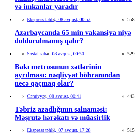
və imkanlar yaradır
Ekspress təhlil,
08 avqust, 00:52
558
Azərbaycanda 65 min vakansiya niyə
doldurulmamış qalır?
Sosial sahə,
08 avqust, 00:50
529
Bakı metrosunun xətlərinin
ayrılması: nəqliyyat böhranından
necə qaçmaq olar?
Cəmiyyət,
08 avqust, 00:41
443
Təbriz azadlığının salnaməsi:
Məşrutə hərəkatı və müasirlik
Ekspress təhlil,
07 avqust, 17:28
515