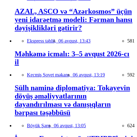
AZAL, ASCO və “Azərkosmos” üçün
yeni idarəetmə modeli: Fərman hansı
dəyişiklikləri gətirir?
Ekspress təhlil,
06 avqust, 13:43
581
Məhkəmə icmalı: 3–5 avqust 2026-cı
il
Keçmiş Sovet məkanı,
06 avqust, 13:19
592
Sülh naminə diplomatiya: Tokayevin
döyüş əməliyyatlarının
dayandırılması və danışıqların
bərpası təşəbbüsü
Böyük Şərq,
06 avqust, 13:05
624