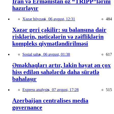
İran və Ermənistan öz “TRIPP”lərini
hazırlayır
Xəzər hövzəsi,
06 avqust, 12:31
484
Xəzər geri çəkilir: su balansına dair
risklərin, nəticələrin və zəifliklərin
kompleks qiymətləndirilməsi
Sosial sahə,
06 avqust, 01:38
617
Əməkhaqları artır, lakin həyat ən çox
hiss edilən sahələrdə daha sürətlə
bahalaşır
Express analysis,
07 avqust, 17:28
515
Azerbaijan centralises media
governance