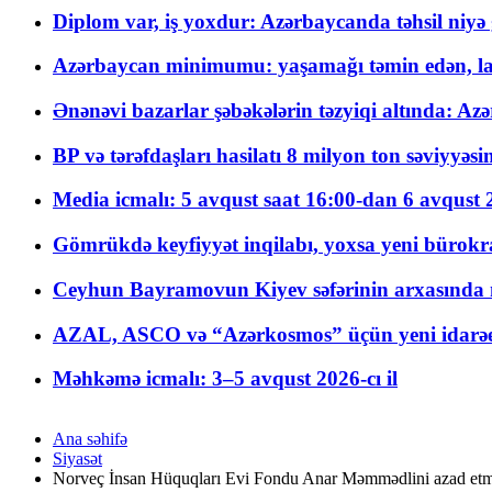
Diplom var, iş yoxdur: Azərbaycanda təhsil niyə
Azərbaycan minimumu: yaşamağı təmin edən, la
Ənənəvi bazarlar şəbəkələrin təzyiqi altında: Azə
BP və tərəfdaşları hasilatı 8 milyon ton səviyyəs
Media icmalı: 5 avqust saat 16:00-dan 6 avqust 2
Gömrükdə keyfiyyət inqilabı, yoxsa yeni bürokr
Ceyhun Bayramovun Kiyev səfərinin arxasında 
AZAL, ASCO və “Azərkosmos” üçün yeni idarəetm
Məhkəmə icmalı: 3–5 avqust 2026-cı il
Ana səhifə
Siyasət
Norveç İnsan Hüquqları Evi Fondu Anar Məmmədlini azad etm