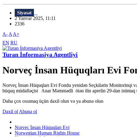
Siyasət
2 Yanvar 2025, 11:11
2336
A-
A
A+
EN
RU
Turan İnformasiya Agentliyi
Norveç İnsan Hüquqları Evi Fo
Norveç İnsan Hüquqları Evi Fondu yenidən Seçkilərin Monitorinqi və 
hüquq müdafiəçisi Anar Məmmədli ötən ilin aprelin 29-dan istintaq tə
Daha çox oxumaq üçün daxil olun və ya abunə olun
Daxil ol
Abunə ol
Norveç İnsan Hüquqları Evi
Norwegian Human Rights House