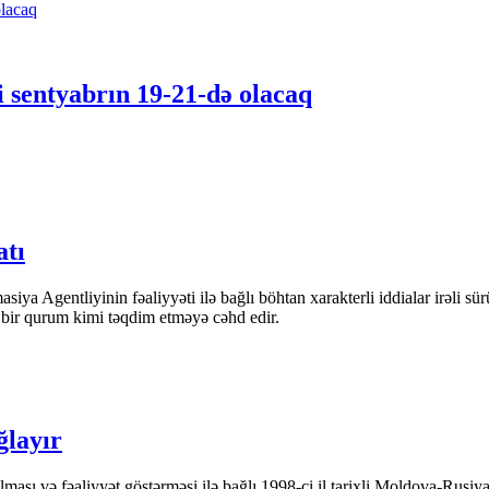
 sentyabrın 19-21-də olacaq
atı
iya Agentliyinin fəaliyyəti ilə bağlı böhtan xarakterli iddialar irəli sü
n bir qurum kimi təqdim etməyə cəhd edir.
ğlayır
ası və fəaliyyət göstərməsi ilə bağlı 1998-ci il tarixli Moldova-Rusiya 