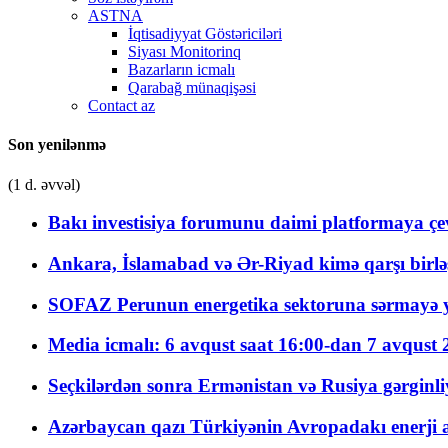
ASTNA
İqtisadiyyat Göstəriciləri
Siyası Monitorinq
Bazarların icmalı
Qarabağ münaqişəsi
Contact az
Son yenilənmə
(1 d. əvvəl)
Bakı investisiya forumunu daimi platformaya çevi
Ankara, İslamabad və Ər-Riyad kimə qarşı birlə
SOFAZ Perunun energetika sektoruna sərmayə ya
Media icmalı: 6 avqust saat 16:00-dan 7 avqust 2
Seçkilərdən sonra Ermənistan və Rusiya gərginliyi
Azərbaycan qazı Türkiyənin Avropadakı enerji am