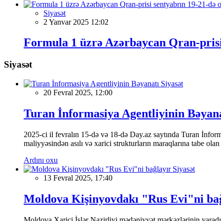
Siyasət
2 Yanvar 2025 12:02
Formula 1 üzrə Azərbaycan Qran-prisi
Siyasət
Siyasət
20 Fevral 2025, 12:00
Turan İnformasiya Agentliyinin Bəyan
2025-ci il fevralın 15-də və 18-də Day.az saytında Turan İnformas
maliyyəsindən asılı və xarici strukturların maraqlarına tabe ola
Ardını oxu
Siyasət
13 Fevral 2025, 17:40
Moldova Kişinyovdakı "Rus Evi"ni ba
Moldova Xarici İşlər Nazirliyi mədəniyyət mərkəzlərinin yaradılm