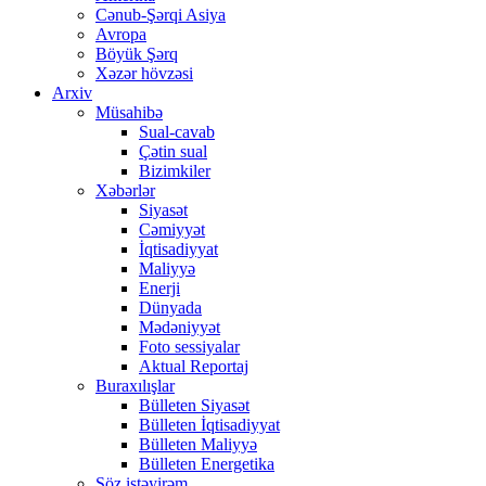
Cənub-Şərqi Asiya
Avropa
Böyük Şərq
Xəzər hövzəsi
Arxiv
Müsahibə
Sual-cavab
Çətin sual
Bizimkiler
Xəbərlər
Siyasət
Cəmiyyət
İqtisadiyyat
Maliyyə
Enerji
Dünyada
Mədəniyyət
Foto sessiyalar
Aktual Reportaj
Buraxılışlar
Bülleten Siyasət
Bülleten İqtisadiyyat
Bülleten Maliyyə
Bülleten Energetika
Söz istəyirəm