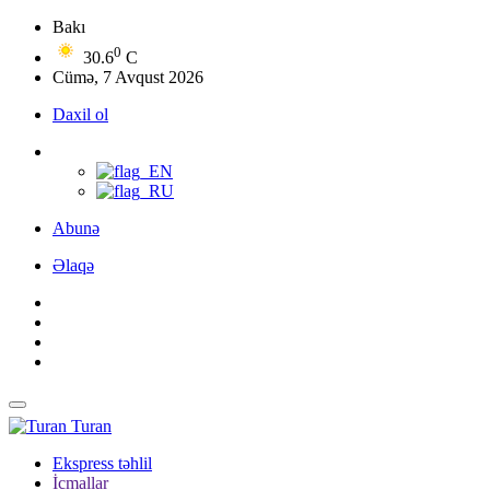
Bakı
0
30.6
C
Cümə, 7 Avqust 2026
Daxil ol
Abunə
Əlaqə
Turan
Ekspress təhlil
İcmallar