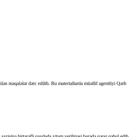
rülən məqalələr dərc edilib. Bu materiallarda müəllif agentliyi Qərb
sazişinə birtərəfli qaydada xitam verilməsi barədə qərar qəbul edib.