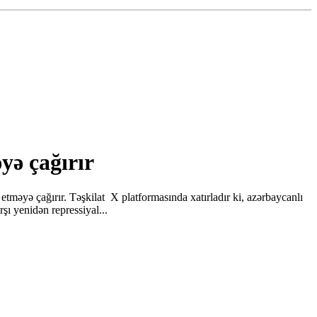
ə çağırır
əyə çağırır. Təşkilat X platformasında xatırladır ki, azərbaycanlı
ı yenidən repressiyal...