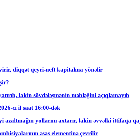
rir, diqqət qeyri-neft kapitalına yönəlir
şir?
tırıb, lakin sövdələşmənin məbləğini açıqlamayıb
026-cı il saat 16:00-dək
 azaltmağın yollarını axtarır, lakin əvvəlki ittifaqa qa
bisiyalarının əsas elementinə çevrilir