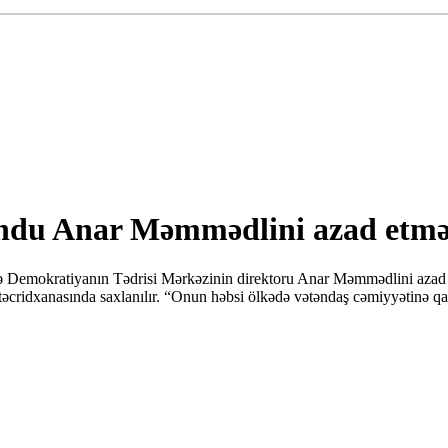
ndu Anar Məmmədlini azad etməy
Demokratiyanın Tədrisi Mərkəzinin direktoru Anar Məmmədlini azad etm
cridxanasında saxlanılır. “Onun həbsi ölkədə vətəndaş cəmiyyətinə qarş