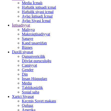
Media İcmalı
Həftəlik iqtisadi icmal
Həftəlik siyasi icmal
Aylıq İqtisadi İcmal
Aylıq Siyasi İcmal
İqtisadiyyat
Maliyyə
Makroiqtisadiyyat
Sənaye
Kənd təsərrüfatı
Biznes
Daxili siyasət
Qanunvericilik
Dövlət quruculuğu
Cəmiyyət
Gender
Din
İnsan Hüquqları
Media
Təhlükəsizlik
Sosial sahə
Xarici Siyasət
Keçmiş Sovet məkanı
Qafqaz
Amerika