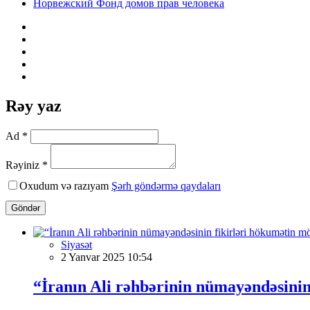
Норвежский Фонд домов прав человека
Rəy yaz
Ad *
Rəyiniz *
Oxudum və razıyam
Şərh göndərmə qaydaları
Göndər
Siyasət
2 Yanvar 2025 10:54
“İranın Ali rəhbərinin nümayəndəsinin