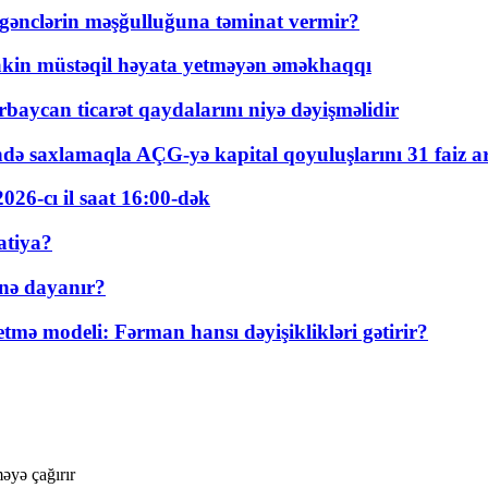
 gənclərin məşğulluğuna təminat vermir?
kin müstəqil həyata yetməyən əməkhaqqı
rbaycan ticarət qaydalarını niyə dəyişməlidir
ində saxlamaqla AÇG-yə kapital qoyuluşlarını 31 faiz ar
026-cı il saat 16:00-dək
atiya?
nə dayanır?
ə modeli: Fərman hansı dəyişiklikləri gətirir?
əyə çağırır