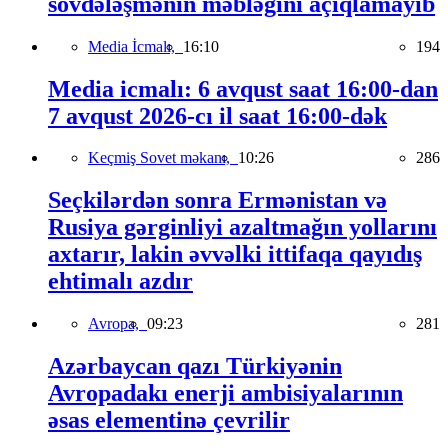
sövdələşmənin məbləğini açıqlamayıb
Media İcmalı,
16:10
194
Media icmalı: 6 avqust saat 16:00-dan
7 avqust 2026-cı il saat 16:00-dək
Keçmiş Sovet məkanı,
10:26
286
Seçkilərdən sonra Ermənistan və
Rusiya gərginliyi azaltmağın yollarını
axtarır, lakin əvvəlki ittifaqa qayıdış
ehtimalı azdır
Avropa,
09:23
281
Azərbaycan qazı Türkiyənin
Avropadakı enerji ambisiyalarının
əsas elementinə çevrilir