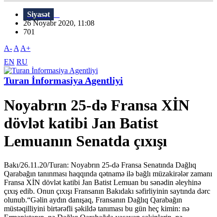
Siyasət
26 Noyabr 2020, 11:08
701
A-
A
A+
EN
RU
Turan İnformasiya Agentliyi
Noyabrın 25-də Fransa XİN
dövlət katibi Jan Batist
Lemuanın Senatda çıxışı
Bakı/26.11.20/Turan: Noyabrın 25-də Fransa Senatında Dağlıq
Qarabağın tanınması haqqında qətnamə ilə bağlı müzakirələr zamanı
Fransa XİN dövlət katibi Jan Batist Lemuan bu sənədin əleyhinə
çıxış edib. Onun çıxışı Fransanın Bakıdakı səfirliyinin saytında dərc
olunub.“Gəlin aydın danışaq, Fransanın Dağlıq Qarabağın
müstəqilliyini birtərəfli şəkildə tanıması bu gün heç kimin: nə