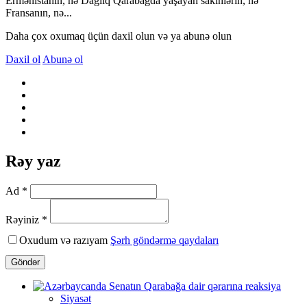
Ermənistanın, nə Dağlıq Qarabağda yaşayan sakinlərin, nə
Fransanın, nə...
Daha çox oxumaq üçün daxil olun və ya abunə olun
Daxil ol
Abunə ol
Rəy yaz
Ad *
Rəyiniz *
Oxudum və razıyam
Şərh göndərmə qaydaları
Göndər
Siyasət