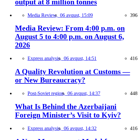
output at 8 million tonnes
Media Review,
06 avqust, 15:09
396
Media Review: From 4:00 p.m. on
August 5 to 4:00 p.m. on August 6,
2026
Express analysis,
06 avqust, 14:51
416
A Quality Revolution at Customs —
or New Bureaucracy?
Post-Soviet region,
06 avqust, 14:37
448
What Is Behind the Azerbaijani
Foreign Minister’s Visit to Kyiv?
Express analysis,
06 avqust, 14:32
416