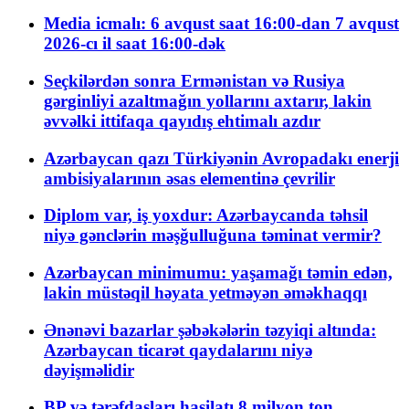
Media icmalı: 6 avqust saat 16:00-dan 7 avqust
2026-cı il saat 16:00-dək
Seçkilərdən sonra Ermənistan və Rusiya
gərginliyi azaltmağın yollarını axtarır, lakin
əvvəlki ittifaqa qayıdış ehtimalı azdır
Azərbaycan qazı Türkiyənin Avropadakı enerji
ambisiyalarının əsas elementinə çevrilir
Diplom var, iş yoxdur: Azərbaycanda təhsil
niyə gənclərin məşğulluğuna təminat vermir?
Azərbaycan minimumu: yaşamağı təmin edən,
lakin müstəqil həyata yetməyən əməkhaqqı
Ənənəvi bazarlar şəbəkələrin təzyiqi altında:
Azərbaycan ticarət qaydalarını niyə
dəyişməlidir
BP və tərəfdaşları hasilatı 8 milyon ton