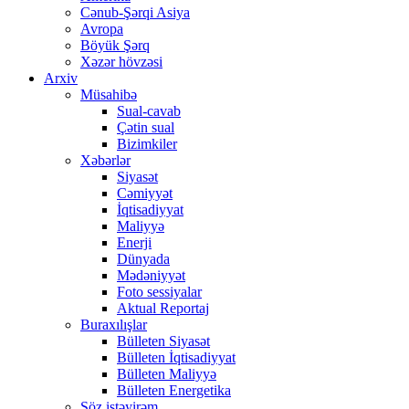
Cənub-Şərqi Asiya
Avropa
Böyük Şərq
Xəzər hövzəsi
Arxiv
Müsahibə
Sual-cavab
Çətin sual
Bizimkiler
Xəbərlər
Siyasət
Cəmiyyət
İqtisadiyyat
Maliyyə
Enerji
Dünyada
Mədəniyyət
Foto sessiyalar
Aktual Reportaj
Buraxılışlar
Bülleten Siyasət
Bülleten İqtisadiyyat
Bülleten Maliyyə
Bülleten Energetika
Söz istəyirəm