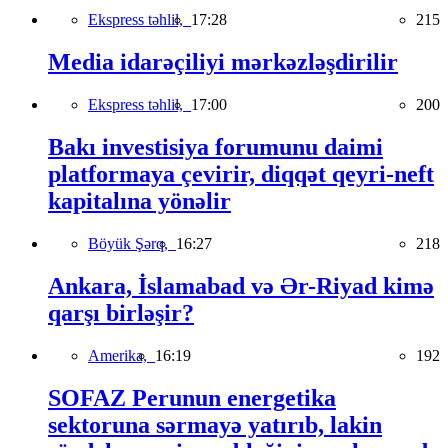
Ekspress təhlil,
17:28
215
Media idarəçiliyi mərkəzləşdirilir
Ekspress təhlil,
17:00
200
Bakı investisiya forumunu daimi
platformaya çevirir, diqqət qeyri-neft
kapitalına yönəlir
Böyük Şərq,
16:27
218
Ankara, İslamabad və Ər-Riyad kimə
qarşı birləşir?
Amerika,
16:19
192
SOFAZ Perunun energetika
sektoruna sərmayə yatırıb, lakin