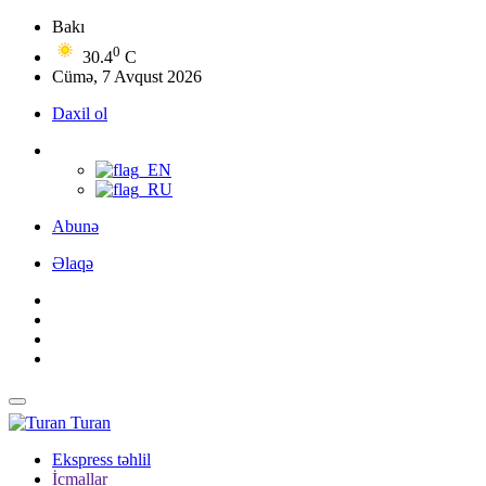
Bakı
0
30.4
C
Cümə, 7 Avqust 2026
Daxil ol
Abunə
Əlaqə
Turan
Ekspress təhlil
İcmallar