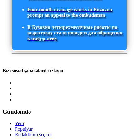
Four-month drainage works in Buzovna
prompt an appeal to the ombudsman
В Бузовна четырехмесячные работы по
водоотводу стали поводом для обращения
к омбудсмену
Bizi sosial şəbəkələrdə izləyin
Gündəmdə
Yeni
Populyar
Redaktorun seçimi