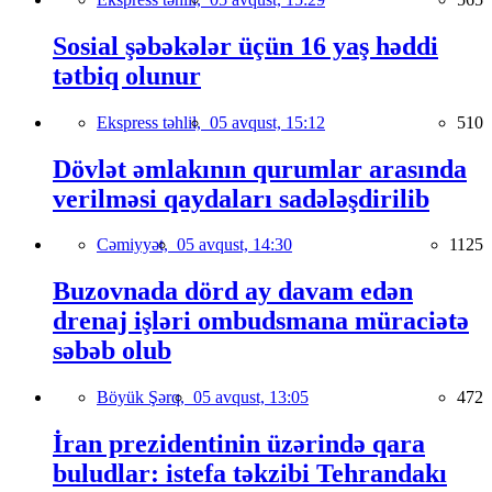
Sosial şəbəkələr üçün 16 yaş həddi
tətbiq olunur
Ekspress təhlil,
05 avqust, 15:12
510
Dövlət əmlakının qurumlar arasında
verilməsi qaydaları sadələşdirilib
Cəmiyyət,
05 avqust, 14:30
1125
Buzovnada dörd ay davam edən
drenaj işləri ombudsmana müraciətə
səbəb olub
Böyük Şərq,
05 avqust, 13:05
472
İran prezidentinin üzərində qara
buludlar: istefa təkzibi Tehrandakı