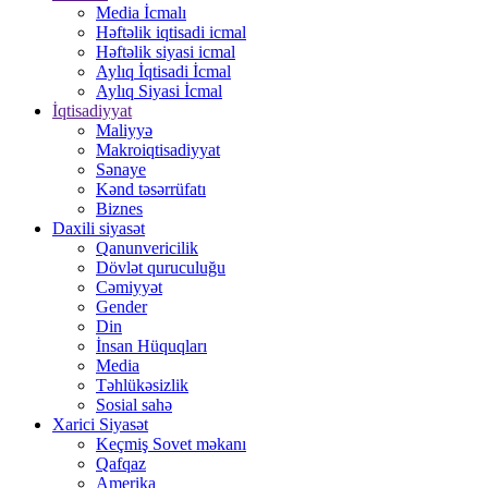
Media İcmalı
Həftəlik iqtisadi icmal
Həftəlik siyasi icmal
Aylıq İqtisadi İcmal
Aylıq Siyasi İcmal
İqtisadiyyat
Maliyyə
Makroiqtisadiyyat
Sənaye
Kənd təsərrüfatı
Biznes
Daxili siyasət
Qanunvericilik
Dövlət quruculuğu
Cəmiyyət
Gender
Din
İnsan Hüquqları
Media
Təhlükəsizlik
Sosial sahə
Xarici Siyasət
Keçmiş Sovet məkanı
Qafqaz
Amerika