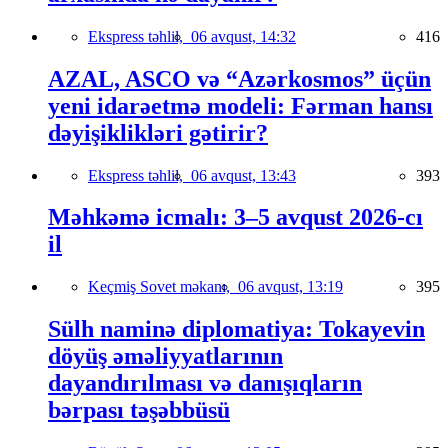
Ekspress təhlil,
06 avqust, 14:32
416
AZAL, ASCO və “Azərkosmos” üçün
yeni idarəetmə modeli: Fərman hansı
dəyişiklikləri gətirir?
Ekspress təhlil,
06 avqust, 13:43
393
Məhkəmə icmalı: 3–5 avqust 2026-cı
il
Keçmiş Sovet məkanı,
06 avqust, 13:19
395
Sülh naminə diplomatiya: Tokayevin
döyüş əməliyyatlarının
dayandırılması və danışıqların
bərpası təşəbbüsü