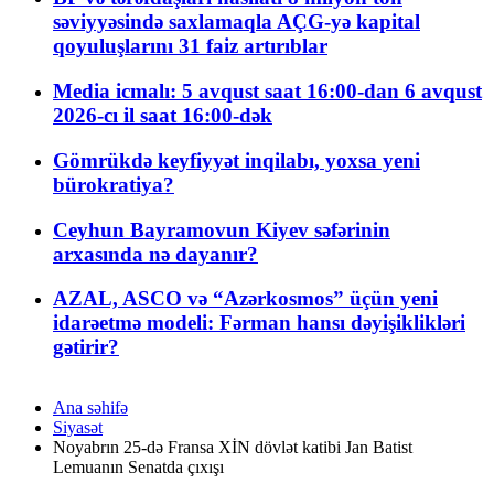
səviyyəsində saxlamaqla AÇG-yə kapital
qoyuluşlarını 31 faiz artırıblar
Media icmalı: 5 avqust saat 16:00-dan 6 avqust
2026-cı il saat 16:00-dək
Gömrükdə keyfiyyət inqilabı, yoxsa yeni
bürokratiya?
Ceyhun Bayramovun Kiyev səfərinin
arxasında nə dayanır?
AZAL, ASCO və “Azərkosmos” üçün yeni
idarəetmə modeli: Fərman hansı dəyişiklikləri
gətirir?
Ana səhifə
Siyasət
Noyabrın 25-də Fransa XİN dövlət katibi Jan Batist
Lemuanın Senatda çıxışı