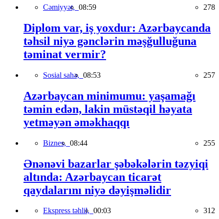
Cəmiyyət,
08:59
278
Diplom var, iş yoxdur: Azərbaycanda
təhsil niyə gənclərin məşğulluğuna
təminat vermir?
Sosial sahə,
08:53
257
Azərbaycan minimumu: yaşamağı
təmin edən, lakin müstəqil həyata
yetməyən əməkhaqqı
Biznes,
08:44
255
Ənənəvi bazarlar şəbəkələrin təzyiqi
altında: Azərbaycan ticarət
qaydalarını niyə dəyişməlidir
Ekspress təhlil,
00:03
312