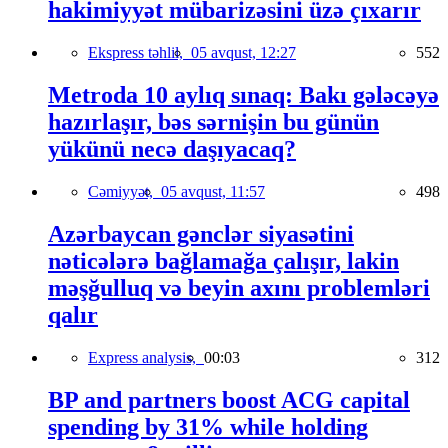
hakimiyyət mübarizəsini üzə çıxarır
Ekspress təhlil,
05 avqust, 12:27
552
Metroda 10 aylıq sınaq: Bakı gələcəyə
hazırlaşır, bəs sərnişin bu günün
yükünü necə daşıyacaq?
Cəmiyyət,
05 avqust, 11:57
498
Azərbaycan gənclər siyasətini
nəticələrə bağlamağa çalışır, lakin
məşğulluq və beyin axını problemləri
qalır
Express analysis,
00:03
312
BP and partners boost ACG capital
spending by 31% while holding