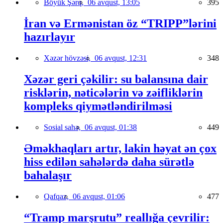
Böyük Şərq,
06 avqust, 13:05
395
İran və Ermənistan öz “TRIPP”lərini
hazırlayır
Xəzər hövzəsi,
06 avqust, 12:31
348
Xəzər geri çəkilir: su balansına dair
risklərin, nəticələrin və zəifliklərin
kompleks qiymətləndirilməsi
Sosial sahə,
06 avqust, 01:38
449
Əməkhaqları artır, lakin həyat ən çox
hiss edilən sahələrdə daha sürətlə
bahalaşır
Qafqaz,
06 avqust, 01:06
477
“Tramp marşrutu” reallığa çevrilir: