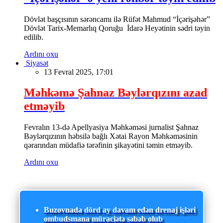
Dövlət başçısının sərəncamı ilə Rüfət Mahmud “İçərişəhər”
Dövlət Tarix-Memarlıq Qoruğu İdarə Heyətinin sədri təyin
edilib.
Ardını oxu
Siyasət
13 Fevral 2025, 17:01
Məhkəmə Şahnaz Bəylərqızını azad
etməyib
Fevralın 13-də Apellyasiya Məhkəməsi jurnalist Şahnaz
Bəylərqızının həbsilə bağlı Xətai Rayon Məhkəməsinin
qərarından müdafiə tərəfinin şikayətini təmin etməyib.
Ardını oxu
Buzovnada dörd ay davam edən drenaj işləri
ombudsmana müraciətə səbəb olub