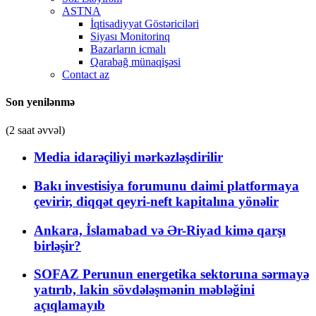
ASTNA
İqtisadiyyat Göstəriciləri
Siyası Monitorinq
Bazarların icmalı
Qarabağ münaqişəsi
Contact az
Son yenilənmə
(2 saat əvvəl)
Media idarəçiliyi mərkəzləşdirilir
Bakı investisiya forumunu daimi platformaya
çevirir, diqqət qeyri-neft kapitalına yönəlir
Ankara, İslamabad və Ər-Riyad kimə qarşı
birləşir?
SOFAZ Perunun energetika sektoruna sərmayə
yatırıb, lakin sövdələşmənin məbləğini
açıqlamayıb