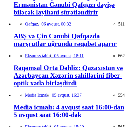
Ermənistan Cənubi Qafqazı dəyişə
biləcək layihəni sürətləndirir
Qafqaz,
06 avqust, 00:32
511
ABŞ və Çin Cənubi Qafqazda
marşrutlar uğrunda rəqabət aparır
Ekspress təhlil,
05 avqust, 18:11
662
Rəqəmsal Orta Dəhliz: Qazaxıstan və
Azərbaycan Xəzərin sahillərini fiber-
optik xətlə birləşdirdi
Media İcmalı,
05 avqust, 16:37
554
Media icmalı: 4 avqust saat 16:00-dan
5 avqust saat 16:00-dək
Ekspress təhlil,
05 avqust, 15:29
565