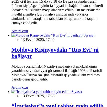
2025-ci il fevralın 15-də və 18-də Day.az saytında Turan
İnformasiya Agentliyinin fəaliyyəti ilə bağlı böhtan xarakterli
iddialar irəli sürülən məqalələr dərc edilib. Bu materiallarda
müəllif agentliyi Qərb maliyyəsindən asılı və xarici
strukturların maraqlarına tabe olan bir qurum kimi təqdim
etməyə cəhd edir.
Ardını oxu
Siyasət
13 Fevral 2025, 17:40
Moldova Kişinyovdakı "Rus Evi"ni
bağlayır
Moldova Xarici İşlər Nazirliyi mədəniyyət mərkəzlərinin
yaradılması və fəaliyyət göstərməsi ilə bağlı 1998-ci il tarixli
Moldova-Rusiya sazişinə birtərəfli qaydada xitam verilməsi
barədə qərar qəbul edib.
Ardını oxu
Siyasət
13 Fevral 2025, 17:33
“İçərişəhər”ə yeni rəhbər təyin edilib