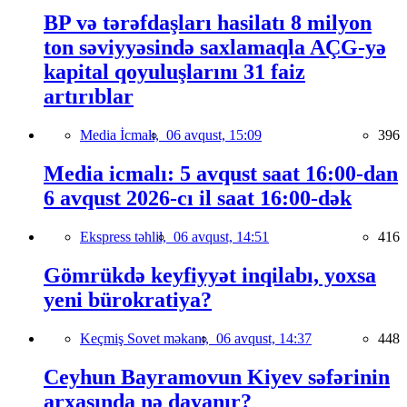
BP və tərəfdaşları hasilatı 8 milyon
ton səviyyəsində saxlamaqla AÇG-yə
kapital qoyuluşlarını 31 faiz
artırıblar
Media İcmalı,
06 avqust, 15:09
396
Media icmalı: 5 avqust saat 16:00-dan
6 avqust 2026-cı il saat 16:00-dək
Ekspress təhlil,
06 avqust, 14:51
416
Gömrükdə keyfiyyət inqilabı, yoxsa
yeni bürokratiya?
Keçmiş Sovet məkanı,
06 avqust, 14:37
448
Ceyhun Bayramovun Kiyev səfərinin
arxasında nə dayanır?