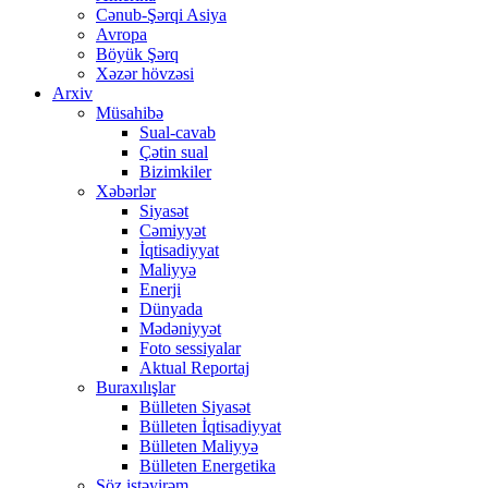
Cənub-Şərqi Asiya
Avropa
Böyük Şərq
Xəzər hövzəsi
Arxiv
Müsahibə
Sual-cavab
Çətin sual
Bizimkiler
Xəbərlər
Siyasət
Cəmiyyət
İqtisadiyyat
Maliyyə
Enerji
Dünyada
Mədəniyyət
Foto sessiyalar
Aktual Reportaj
Buraxılışlar
Bülleten Siyasət
Bülleten İqtisadiyyat
Bülleten Maliyyə
Bülleten Energetika
Söz istəyirəm