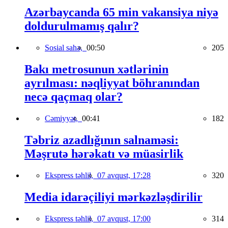
Azərbaycanda 65 min vakansiya niyə
doldurulmamış qalır?
Sosial sahə,
00:50
205
Bakı metrosunun xətlərinin
ayrılması: nəqliyyat böhranından
necə qaçmaq olar?
Cəmiyyət,
00:41
182
Təbriz azadlığının salnaməsi:
Məşrutə hərəkatı və müasirlik
Ekspress təhlil,
07 avqust, 17:28
320
Media idarəçiliyi mərkəzləşdirilir
Ekspress təhlil,
07 avqust, 17:00
314