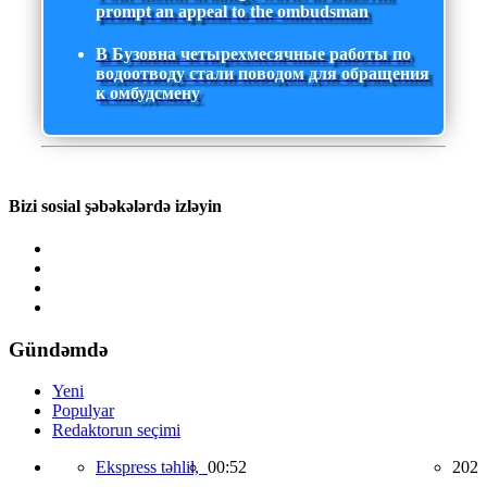
prompt an appeal to the ombudsman
В Бузовна четырехмесячные работы по
водоотводу стали поводом для обращения
к омбудсмену
Bizi sosial şəbəkələrdə izləyin
Gündəmdə
Yeni
Populyar
Redaktorun seçimi
Ekspress təhlil,
00:52
202