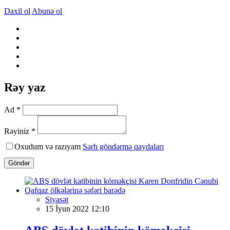
Daxil ol
Abunə ol
Rəy yaz
Ad *
Rəyiniz *
Oxudum və razıyam
Şərh göndərmə qaydaları
Göndər
Siyasət
15 İyun 2022 12:10