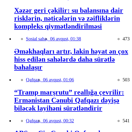
Xəzər geri çəkilir: su balansına dair
risklərin, nəticələrin və zəifliklərin
kompleks qiymətləndirilməsi
Sosial sahə,
06 avqust, 01:38
473
Əməkhaqları artır, lakin həyat ən çox
hiss edilən sahələrdə daha sürətlə
bahalaşır
Qafqaz,
06 avqust, 01:06
503
“Tramp marşrutu” reallığa çevrilir:
Ermənistan Cənubi Qafqazı dəyişə
biləcək layihəni sürətləndirir
Qafqaz,
06 avqust, 00:32
541