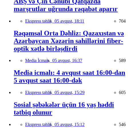
ABŞ və Çin Cənubi Qafqazda
marşrutlar uğrunda rəqabət aparır
Ekspress təhlil,
05 avqust, 18:11
704
Rəqəmsal Orta Dəhliz: Qazaxıstan və
Azərbaycan Xəzərin sahillərini fiber-
optik xətlə birləşdirdi
Media İcmalı,
05 avqust, 16:37
589
Media icmalı: 4 avqust saat 16:00-dan
5 avqust saat 16:00-dək
Ekspress təhlil,
05 avqust, 15:29
605
Sosial şəbəkələr üçün 16 yaş həddi
tətbiq olunur
Ekspress təhlil,
05 avqust, 15:12
546