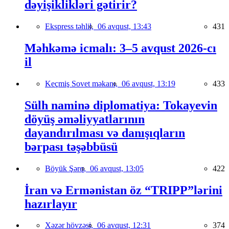
dəyişiklikləri gətirir?
Ekspress təhlil,
06 avqust, 13:43
431
Məhkəmə icmalı: 3–5 avqust 2026-cı
il
Keçmiş Sovet məkanı,
06 avqust, 13:19
433
Sülh naminə diplomatiya: Tokayevin
döyüş əməliyyatlarının
dayandırılması və danışıqların
bərpası təşəbbüsü
Böyük Şərq,
06 avqust, 13:05
422
İran və Ermənistan öz “TRIPP”lərini
hazırlayır
Xəzər hövzəsi,
06 avqust, 12:31
374