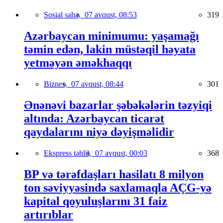
Sosial sahə,
07 avqust, 08:53
319
Azərbaycan minimumu: yaşamağı
təmin edən, lakin müstəqil həyata
yetməyən əməkhaqqı
Biznes,
07 avqust, 08:44
301
Ənənəvi bazarlar şəbəkələrin təzyiqi
altında: Azərbaycan ticarət
qaydalarını niyə dəyişməlidir
Ekspress təhlil,
07 avqust, 00:03
368
BP və tərəfdaşları hasilatı 8 milyon
ton səviyyəsində saxlamaqla AÇG-yə
kapital qoyuluşlarını 31 faiz
artırıblar