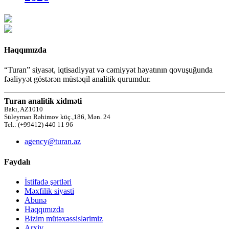
Haqqımızda
“Turan” siyasət, iqtisadiyyat və cəmiyyət həyatının qovuşuğunda
fəaliyyət göstərən müstəqil analitik qurumdur.
Turan analitik xidməti
Bakı, AZ1010
Süleyman Rəhimov küç.,186, Mən. 24
Tel.: (+99412) 440 11 96
agency@turan.az
Faydalı
İstifadə şərtləri
Məxfilik siyasti
Abunə
Haqqımızda
Bizim mütəxəssislərimiz
Arxiv