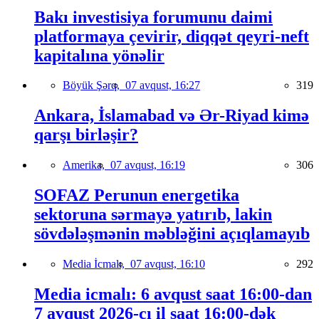
Bakı investisiya forumunu daimi
platformaya çevirir, diqqət qeyri-neft
kapitalına yönəlir
Böyük Şərq,
07 avqust, 16:27
319
Ankara, İslamabad və Ər-Riyad kimə
qarşı birləşir?
Amerika,
07 avqust, 16:19
306
SOFAZ Perunun energetika
sektoruna sərmayə yatırıb, lakin
sövdələşmənin məbləğini açıqlamayıb
Media İcmalı,
07 avqust, 16:10
292
Media icmalı: 6 avqust saat 16:00-dan
7 avqust 2026-cı il saat 16:00-dək