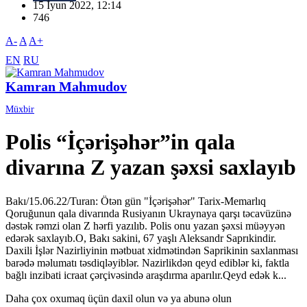
15 İyun 2022, 12:14
746
A-
A
A+
EN
RU
Kamran Mahmudov
Müxbir
Polis “İçərişəhər”in qala
divarına Z yazan şəxsi saxlayıb
Bakı/15.06.22/Turan: Ötən gün "İçərişəhər" Tarix-Memarlıq
Qoruğunun qala divarında Rusiyanın Ukraynaya qarşı təcavüzünə
dəstək rəmzi olan Z hərfi yazılıb. Polis onu yazan şəxsi müəyyən
edərək saxlayıb.O, Bakı sakini, 67 yaşlı Aleksandr Saprıkindir.
Daxili İşlər Nazirliyinin mətbuat xidmətindən Saprikinin saxlanması
barədə məlumatı təsdiqləyiblər. Nazirlikdən qeyd ediblər ki, faktla
bağlı inzibati icraat çərçivəsində araşdırma aparılır.Qeyd edək k...
Daha çox oxumaq üçün daxil olun və ya abunə olun