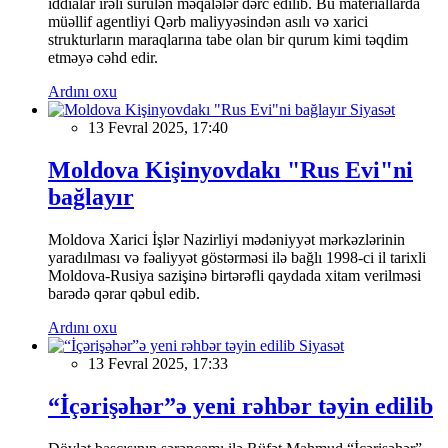
iddialar irəli sürülən məqalələr dərc edilib. Bu materiallarda
müəllif agentliyi Qərb maliyyəsindən asılı və xarici
strukturların maraqlarına tabe olan bir qurum kimi təqdim
etməyə cəhd edir.
Ardını oxu
Siyasət
13 Fevral 2025, 17:40
Moldova Kişinyovdakı "Rus Evi"ni
bağlayır
Moldova Xarici İşlər Nazirliyi mədəniyyət mərkəzlərinin
yaradılması və fəaliyyət göstərməsi ilə bağlı 1998-ci il tarixli
Moldova-Rusiya sazişinə birtərəfli qaydada xitam verilməsi
barədə qərar qəbul edib.
Ardını oxu
Siyasət
13 Fevral 2025, 17:33
“İçərişəhər”ə yeni rəhbər təyin edilib