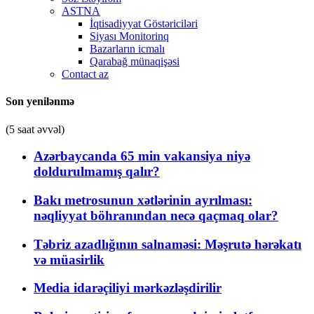
ASTNA
İqtisadiyyat Göstəriciləri
Siyası Monitorinq
Bazarların icmalı
Qarabağ münaqişəsi
Contact az
Son yenilənmə
(5 saat əvvəl)
Azərbaycanda 65 min vakansiya niyə
doldurulmamış qalır?
Bakı metrosunun xətlərinin ayrılması:
nəqliyyat böhranından necə qaçmaq olar?
Təbriz azadlığının salnaməsi: Məşrutə hərəkatı
və müasirlik
Media idarəçiliyi mərkəzləşdirilir