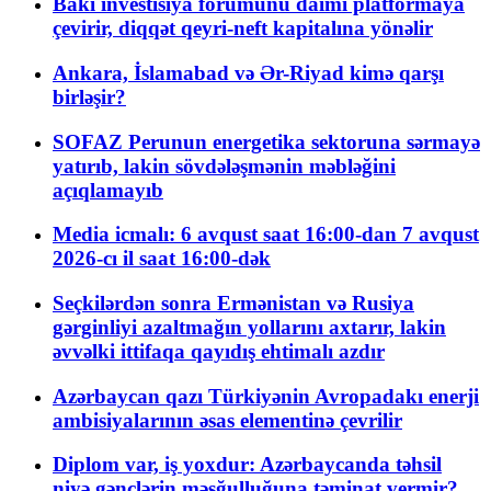
Bakı investisiya forumunu daimi platformaya
çevirir, diqqət qeyri-neft kapitalına yönəlir
Ankara, İslamabad və Ər-Riyad kimə qarşı
birləşir?
SOFAZ Perunun energetika sektoruna sərmayə
yatırıb, lakin sövdələşmənin məbləğini
açıqlamayıb
Media icmalı: 6 avqust saat 16:00-dan 7 avqust
2026-cı il saat 16:00-dək
Seçkilərdən sonra Ermənistan və Rusiya
gərginliyi azaltmağın yollarını axtarır, lakin
əvvəlki ittifaqa qayıdış ehtimalı azdır
Azərbaycan qazı Türkiyənin Avropadakı enerji
ambisiyalarının əsas elementinə çevrilir
Diplom var, iş yoxdur: Azərbaycanda təhsil
niyə gənclərin məşğulluğuna təminat vermir?