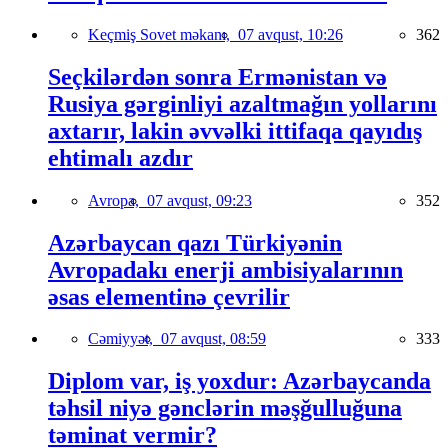
Keçmiş Sovet məkanı,
07 avqust, 10:26
362
Seçkilərdən sonra Ermənistan və
Rusiya gərginliyi azaltmağın yollarını
axtarır, lakin əvvəlki ittifaqa qayıdış
ehtimalı azdır
Avropa,
07 avqust, 09:23
352
Azərbaycan qazı Türkiyənin
Avropadakı enerji ambisiyalarının
əsas elementinə çevrilir
Cəmiyyət,
07 avqust, 08:59
333
Diplom var, iş yoxdur: Azərbaycanda
təhsil niyə gənclərin məşğulluğuna
təminat vermir?