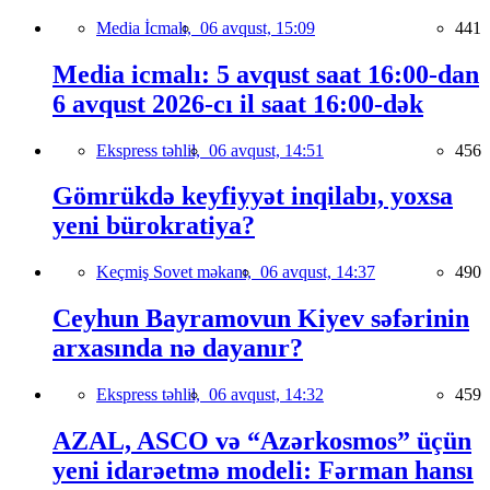
Media İcmalı,
06 avqust, 15:09
441
Media icmalı: 5 avqust saat 16:00-dan
6 avqust 2026-cı il saat 16:00-dək
Ekspress təhlil,
06 avqust, 14:51
456
Gömrükdə keyfiyyət inqilabı, yoxsa
yeni bürokratiya?
Keçmiş Sovet məkanı,
06 avqust, 14:37
490
Ceyhun Bayramovun Kiyev səfərinin
arxasında nə dayanır?
Ekspress təhlil,
06 avqust, 14:32
459
AZAL, ASCO və “Azərkosmos” üçün
yeni idarəetmə modeli: Fərman hansı