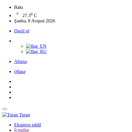
Bakı
0
27.3
C
Şənbə, 8 Avqust 2026
Daxil ol
Abunə
Əlaqə
Turan
Ekspress təhlil
İcmallar