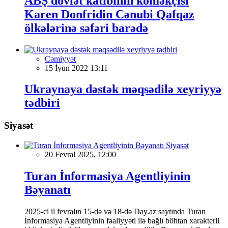
ABŞ dövlət katibinin köməkçisi
Karen Donfridin Cənubi Qafqaz
ölkələrinə səfəri barədə
Cəmiyyət
15 İyun 2022 13:11
Ukraynaya dəstək məqsədilə xeyriyyə
tədbiri
Siyasət
Siyasət
20 Fevral 2025, 12:00
Turan İnformasiya Agentliyinin
Bəyanatı
2025-ci il fevralın 15-də və 18-də Day.az saytında Turan
İnformasiya Agentliyinin fəaliyyəti ilə bağlı böhtan xarakterli