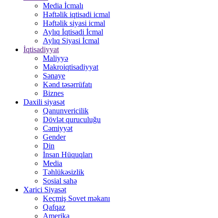
Media İcmalı
Həftəlik iqtisadi icmal
Həftəlik siyasi icmal
Aylıq İqtisadi İcmal
Aylıq Siyasi İcmal
İqtisadiyyat
Maliyyə
Makroiqtisadiyyat
Sənaye
Kənd təsərrüfatı
Biznes
Daxili siyasət
Qanunvericilik
Dövlət quruculuğu
Cəmiyyət
Gender
Din
İnsan Hüquqları
Media
Təhlükəsizlik
Sosial sahə
Xarici Siyasət
Keçmiş Sovet məkanı
Qafqaz
Amerika