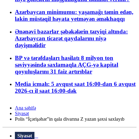
Azərbaycan minimumu: yaşamağı təmin edən,
lakin müstəqil həyata yetməyən əməkhaqqı
Ənənəvi bazarlar şəbəkələrin təzyiqi altında:
Azərbaycan ticarət qaydalarını niyə
dəyişməlidir
BP və tərəfdaşları hasilatı 8 milyon ton
səviyyəsində saxlamaqla AÇG-yə kapital
qoyuluşlarını 31 faiz artırıblar
Media icmalı: 5 avqust saat 16:00-dan 6 avqust
2026-cı il saat 16:00-dək
Ana səhifə
Siyasət
Polis “İçərişəhər”in qala divarına Z yazan şəxsi saxlayıb
Siyasət