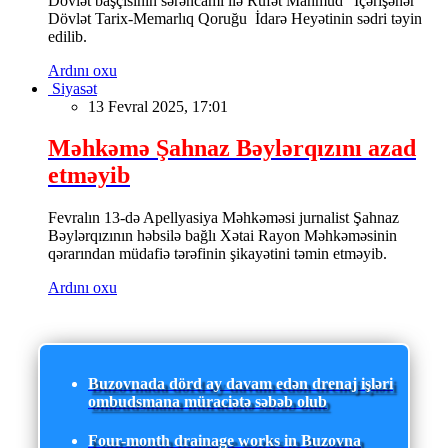
Dövlət başçısının sərəncamı ilə Rüfət Mahmud “İçərişəhər”
Dövlət Tarix-Memarlıq Qoruğu İdarə Heyətinin sədri təyin
edilib.
Ardını oxu
Siyasət
13 Fevral 2025, 17:01
Məhkəmə Şahnaz Bəylərqızını azad
etməyib
Fevralın 13-də Apellyasiya Məhkəməsi jurnalist Şahnaz
Bəylərqızının həbsilə bağlı Xətai Rayon Məhkəməsinin
qərarından müdafiə tərəfinin şikayətini təmin etməyib.
Ardını oxu
Buzovnada dörd ay davam edən drenaj işləri
ombudsmana müraciətə səbəb olub
Four-month drainage works in Buzovna