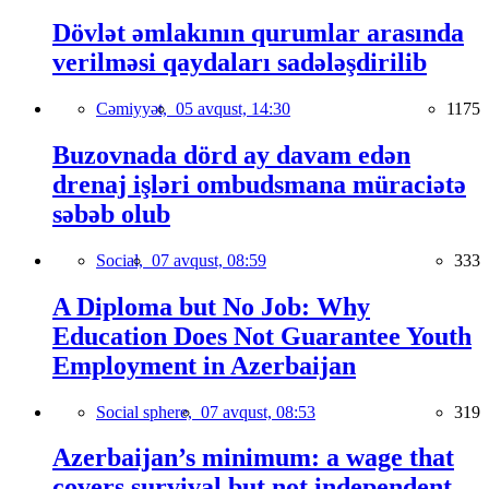
Dövlət əmlakının qurumlar arasında
verilməsi qaydaları sadələşdirilib
Cəmiyyət,
05 avqust, 14:30
1175
Buzovnada dörd ay davam edən
drenaj işləri ombudsmana müraciətə
səbəb olub
Social,
07 avqust, 08:59
333
A Diploma but No Job: Why
Education Does Not Guarantee Youth
Employment in Azerbaijan
Social sphere,
07 avqust, 08:53
319
Azerbaijan’s minimum: a wage that
covers survival but not independent