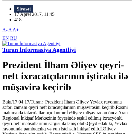
Siyasət
17 Aprel 2017, 11:45
418
A-
A
A+
EN
RU
Turan İnformasiya Agentliyi
Prezident İlham Əliyev qeyri-
neft ixracatçılarının iştirakı ilə
müşavirə keçirib
Bakı/17.04.17/Turan: Prezident İlham Əliyev Yevlax rayonuna
səfəri zamanı qeyri-neft ixracatçılarının müşavirəsini keçirib.Rəsmi
məlumatda təfərrüatlar açıqlanmır.İ.Əliyev müşavirədən öncə Aran
Regional İnkişaf Mərkəzinin foyesində təşkil edilmiş ixracyönlü
qeyri-neft məhsullarının sərgisi ilə tanış olub.Qeyd edək ki, Yevlax
rayonunda pambıqçılıq və yun istehsalı inkişaf edib.İ.Əliyev