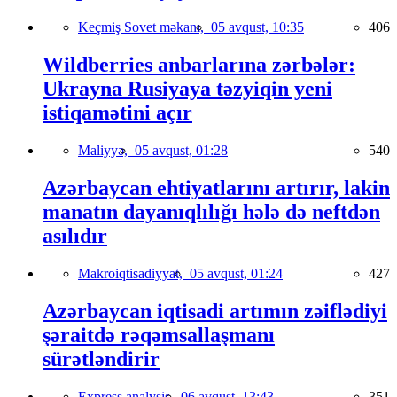
Keçmiş Sovet məkanı,
05 avqust, 10:35
406
Wildberries anbarlarına zərbələr:
Ukrayna Rusiyaya təzyiqin yeni
istiqamətini açır
Maliyyə,
05 avqust, 01:28
540
Azərbaycan ehtiyatlarını artırır, lakin
manatın dayanıqlılığı hələ də neftdən
asılıdır
Makroiqtisadiyyat,
05 avqust, 01:24
427
Azərbaycan iqtisadi artımın zəiflədiyi
şəraitdə rəqəmsallaşmanı
sürətləndirir
Express analysis,
06 avqust, 13:43
351