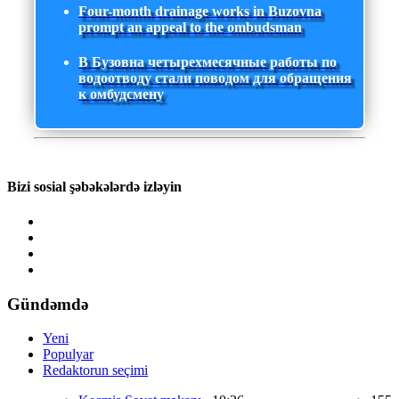
Four-month drainage works in Buzovna
prompt an appeal to the ombudsman
В Бузовна четырехмесячные работы по
водоотводу стали поводом для обращения
к омбудсмену
Bizi sosial şəbəkələrdə izləyin
Gündəmdə
Yeni
Populyar
Redaktorun seçimi