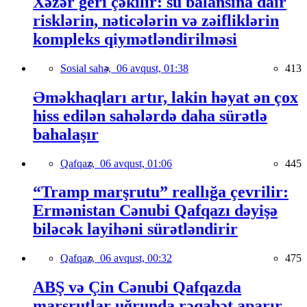
Xəzər geri çəkilir: su balansına dair
risklərin, nəticələrin və zəifliklərin
kompleks qiymətləndirilməsi
Sosial sahə,
06 avqust, 01:38
413
Əməkhaqları artır, lakin həyat ən çox
hiss edilən sahələrdə daha sürətlə
bahalaşır
Qafqaz,
06 avqust, 01:06
445
“Tramp marşrutu” reallığa çevrilir:
Ermənistan Cənubi Qafqazı dəyişə
biləcək layihəni sürətləndirir
Qafqaz,
06 avqust, 00:32
475
ABŞ və Çin Cənubi Qafqazda
marşrutlar uğrunda rəqabət aparır