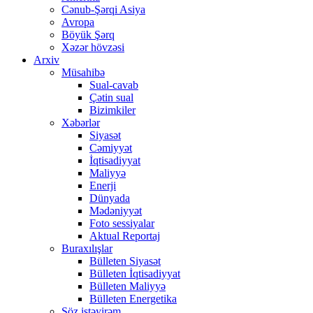
Cənub-Şərqi Asiya
Avropa
Böyük Şərq
Xəzər hövzəsi
Arxiv
Müsahibə
Sual-cavab
Çətin sual
Bizimkiler
Xəbərlər
Siyasət
Cəmiyyət
İqtisadiyyat
Maliyyə
Enerji
Dünyada
Mədəniyyət
Foto sessiyalar
Aktual Reportaj
Buraxılışlar
Bülleten Siyasət
Bülleten İqtisadiyyat
Bülleten Maliyyə
Bülleten Energetika
Söz istəyirəm