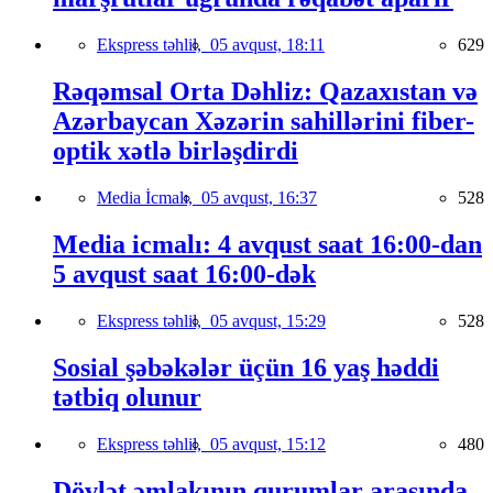
Ekspress təhlil,
05 avqust, 18:11
629
Rəqəmsal Orta Dəhliz: Qazaxıstan və
Azərbaycan Xəzərin sahillərini fiber-
optik xətlə birləşdirdi
Media İcmalı,
05 avqust, 16:37
528
Media icmalı: 4 avqust saat 16:00-dan
5 avqust saat 16:00-dək
Ekspress təhlil,
05 avqust, 15:29
528
Sosial şəbəkələr üçün 16 yaş həddi
tətbiq olunur
Ekspress təhlil,
05 avqust, 15:12
480
Dövlət əmlakının qurumlar arasında