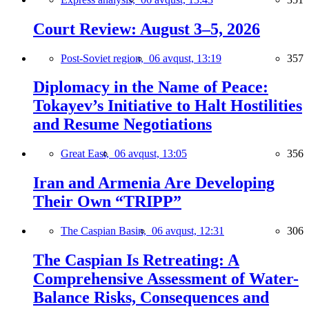
Court Review: August 3–5, 2026
Post-Soviet region,
06 avqust, 13:19
357
Diplomacy in the Name of Peace:
Tokayev’s Initiative to Halt Hostilities
and Resume Negotiations
Great East,
06 avqust, 13:05
356
Iran and Armenia Are Developing
Their Own “TRIPP”
The Caspian Basin,
06 avqust, 12:31
306
The Caspian Is Retreating: A
Comprehensive Assessment of Water-
Balance Risks, Consequences and