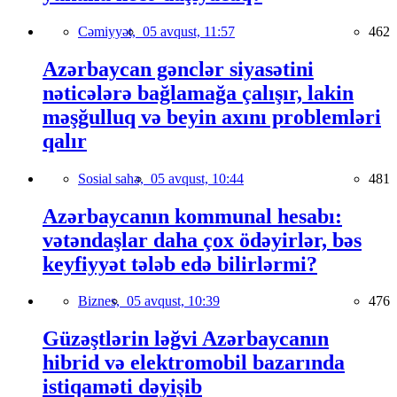
Cəmiyyət,
05 avqust, 11:57
462
Azərbaycan gənclər siyasətini
nəticələrə bağlamağa çalışır, lakin
məşğulluq və beyin axını problemləri
qalır
Sosial sahə,
05 avqust, 10:44
481
Azərbaycanın kommunal hesabı:
vətəndaşlar daha çox ödəyirlər, bəs
keyfiyyət tələb edə bilirlərmi?
Biznes,
05 avqust, 10:39
476
Güzəştlərin ləğvi Azərbaycanın
hibrid və elektromobil bazarında
istiqaməti dəyişib