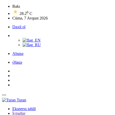
Bakı
0
28.2
C
Cümə, 7 Avqust 2026
Daxil ol
Abunə
Əlaqə
Turan
Ekspress təhlil
İcmallar