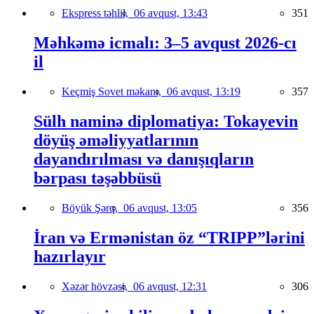
Ekspress təhlil,
06 avqust, 13:43
351
Məhkəmə icmalı: 3–5 avqust 2026-cı
il
Keçmiş Sovet məkanı,
06 avqust, 13:19
357
Sülh naminə diplomatiya: Tokayevin
döyüş əməliyyatlarının
dayandırılması və danışıqların
bərpası təşəbbüsü
Böyük Şərq,
06 avqust, 13:05
356
İran və Ermənistan öz “TRIPP”lərini
hazırlayır
Xəzər hövzəsi,
06 avqust, 12:31
306