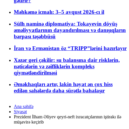
gətirir?
Məhkəmə icmalı: 3–5 avqust 2026-cı il
Sülh naminə diplomatiya: Tokayevin döyüş
əməliyyatlarının dayandırılması və danışıqların
bərpası təşəbbüsü
İran və Ermənistan öz “TRIPP”lərini hazırlayır
Xəzər geri çəkilir: su balansına dair risklərin,
nəticələrin və zəifliklərin kompleks
qiymətləndirilməsi
Əməkhaqları artır, lakin həyat ən çox hiss
edilən sahələrdə daha sürətlə bahalaşır
Ana səhifə
Siyasət
Prezident İlham Əliyev qeyri-neft ixracatçılarının iştirakı ilə
müşavirə keçirib