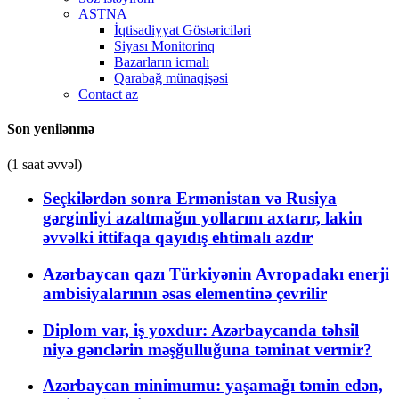
ASTNA
İqtisadiyyat Göstəriciləri
Siyası Monitorinq
Bazarların icmalı
Qarabağ münaqişəsi
Contact az
Son yenilənmə
(1 saat əvvəl)
Seçkilərdən sonra Ermənistan və Rusiya
gərginliyi azaltmağın yollarını axtarır, lakin
əvvəlki ittifaqa qayıdış ehtimalı azdır
Azərbaycan qazı Türkiyənin Avropadakı enerji
ambisiyalarının əsas elementinə çevrilir
Diplom var, iş yoxdur: Azərbaycanda təhsil
niyə gənclərin məşğulluğuna təminat vermir?
Azərbaycan minimumu: yaşamağı təmin edən,