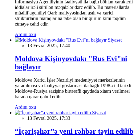
İnformasiya Agentliyinin fəaliyyəti ilə bağlı böhtan xarakterli
iddialar irəli sürülən məqalələr dərc edilib. Bu materiallarda
müəllif agentliyi Qərb maliyyəsindən asılı və xarici
strukturların maraqlarına tabe olan bir qurum kimi təqdim
etməyə cəhd edir.
Ardını oxu
Siyasət
13 Fevral 2025, 17:40
Moldova Kişinyovdakı "Rus Evi"ni
bağlayır
Moldova Xarici İşlər Nazirliyi mədəniyyət mərkəzlərinin
yaradılması və fəaliyyət göstərməsi ilə bağlı 1998-ci il tarixli
Moldova-Rusiya sazişinə birtərəfli qaydada xitam verilməsi
barədə qərar qəbul edib.
Ardını oxu
Siyasət
13 Fevral 2025, 17:33
“İçərişəhər”ə yeni rəhbər təyin edilib