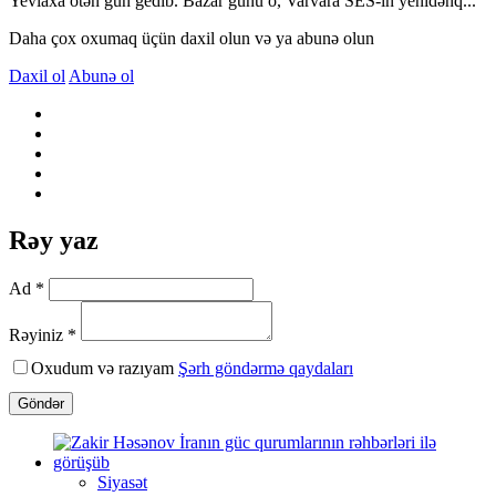
Yevlaxa ötən gün gedib. Bazar günü o, Varvara SES-in yenidənq...
Daha çox oxumaq üçün daxil olun və ya abunə olun
Daxil ol
Abunə ol
Rəy yaz
Ad *
Rəyiniz *
Oxudum və razıyam
Şərh göndərmə qaydaları
Göndər
Siyasət