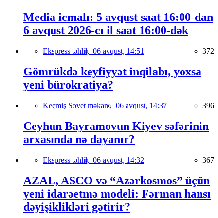
Media icmalı: 5 avqust saat 16:00-dan
6 avqust 2026-cı il saat 16:00-dək
Ekspress təhlil,
06 avqust, 14:51
372
Gömrükdə keyfiyyət inqilabı, yoxsa
yeni bürokratiya?
Keçmiş Sovet məkanı,
06 avqust, 14:37
396
Ceyhun Bayramovun Kiyev səfərinin
arxasında nə dayanır?
Ekspress təhlil,
06 avqust, 14:32
367
AZAL, ASCO və “Azərkosmos” üçün
yeni idarəetmə modeli: Fərman hansı
dəyişiklikləri gətirir?