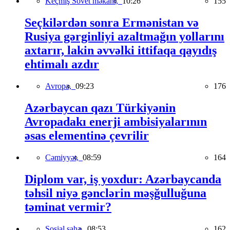
Keçmiş Sovet məkanı,
10:26
155
Seçkilərdən sonra Ermənistan və
Rusiya gərginliyi azaltmağın yollarını
axtarır, lakin əvvəlki ittifaqa qayıdış
ehtimalı azdır
Avropa,
09:23
176
Azərbaycan qazı Türkiyənin
Avropadakı enerji ambisiyalarının
əsas elementinə çevrilir
Cəmiyyət,
08:59
164
Diplom var, iş yoxdur: Azərbaycanda
təhsil niyə gənclərin məşğulluğuna
təminat vermir?
Sosial sahə,
08:53
162