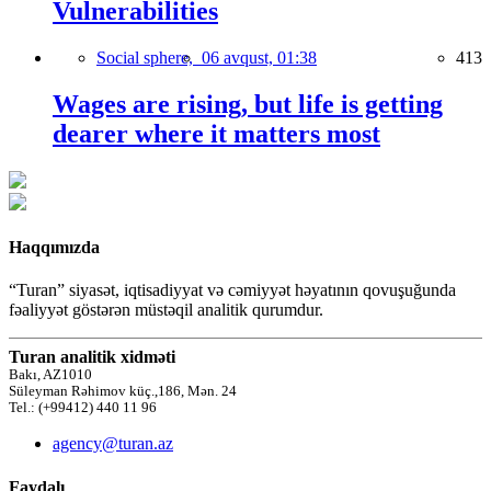
Vulnerabilities
Social sphere,
06 avqust, 01:38
413
Wages are rising, but life is getting
dearer where it matters most
Haqqımızda
“Turan” siyasət, iqtisadiyyat və cəmiyyət həyatının qovuşuğunda
fəaliyyət göstərən müstəqil analitik qurumdur.
Turan analitik xidməti
Bakı, AZ1010
Süleyman Rəhimov küç.,186, Mən. 24
Tel.: (+99412) 440 11 96
agency@turan.az
Faydalı