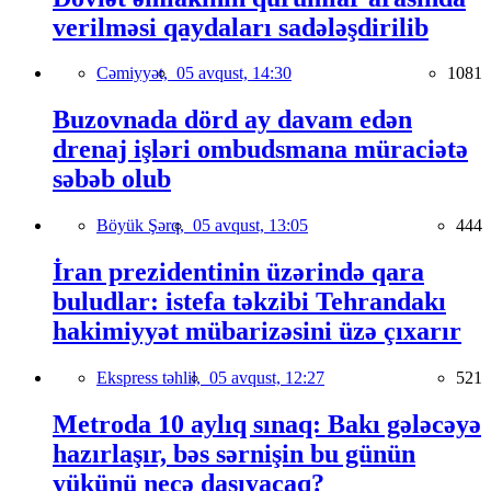
verilməsi qaydaları sadələşdirilib
Cəmiyyət,
05 avqust, 14:30
1081
Buzovnada dörd ay davam edən
drenaj işləri ombudsmana müraciətə
səbəb olub
Böyük Şərq,
05 avqust, 13:05
444
İran prezidentinin üzərində qara
buludlar: istefa təkzibi Tehrandakı
hakimiyyət mübarizəsini üzə çıxarır
Ekspress təhlil,
05 avqust, 12:27
521
Metroda 10 aylıq sınaq: Bakı gələcəyə
hazırlaşır, bəs sərnişin bu günün
yükünü necə daşıyacaq?