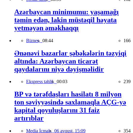
Azərbaycan minimumu: yaşamağı
təmin edən, lakin müstəqil həyata
yetməyən əməkhaqqı
Biznes,
08:44
166
Ənənəvi bazarlar şəbəkələrin təzyiqi
altında: Azərbaycan ticarət
qaydalarını niyə dəyişməlidir
Ekspress təhlil,
00:03
239
BP və tərəfdaşları hasilatı 8 milyon
ton səviyyəsində saxlamaqla AÇG-yə
kapital qoyuluşlarını 31 faiz
artırıblar
Media İcmalı,
06 avqust, 15:09
354