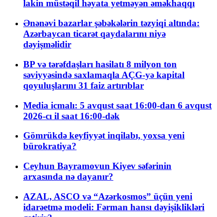
lakin müstəqil həyata yetməyən əməkhaqqı
Ənənəvi bazarlar şəbəkələrin təzyiqi altında:
Azərbaycan ticarət qaydalarını niyə
dəyişməlidir
BP və tərəfdaşları hasilatı 8 milyon ton
səviyyəsində saxlamaqla AÇG-yə kapital
qoyuluşlarını 31 faiz artırıblar
Media icmalı: 5 avqust saat 16:00-dan 6 avqust
2026-cı il saat 16:00-dək
Gömrükdə keyfiyyət inqilabı, yoxsa yeni
bürokratiya?
Ceyhun Bayramovun Kiyev səfərinin
arxasında nə dayanır?
AZAL, ASCO və “Azərkosmos” üçün yeni
idarəetmə modeli: Fərman hansı dəyişiklikləri