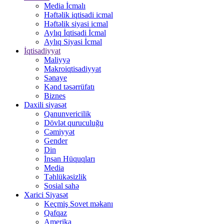
Media İcmalı
Həftəlik iqtisadi icmal
Həftəlik siyasi icmal
Aylıq İqtisadi İcmal
Aylıq Siyasi İcmal
İqtisadiyyat
Maliyyə
Makroiqtisadiyyat
Sənaye
Kənd təsərrüfatı
Biznes
Daxili siyasət
Qanunvericilik
Dövlət quruculuğu
Cəmiyyət
Gender
Din
İnsan Hüquqları
Media
Təhlükəsizlik
Sosial sahə
Xarici Siyasət
Keçmiş Sovet məkanı
Qafqaz
Amerika