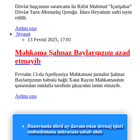
Dövlət başçısının sərəncamı ilə Rüfət Mahmud “İçərişəhər”
Dövlət Tarix-Memarlıq Qoruğu İdarə Heyətinin sədri təyin
edilib.
Ardını oxu
Siyasət
13 Fevral 2025, 17:01
Məhkəmə Şahnaz Bəylərqızını azad
etməyib
Fevralın 13-də Apellyasiya Məhkəməsi jurnalist Şahnaz
Bəylərqızının həbsilə bağlı Xətai Rayon Məhkəməsinin
qərarından müdafiə tərəfinin şikayətini təmin etməyib.
Ardını oxu
Buzovnada dörd ay davam edən drenaj işləri
ombudsmana müraciətə səbəb olub