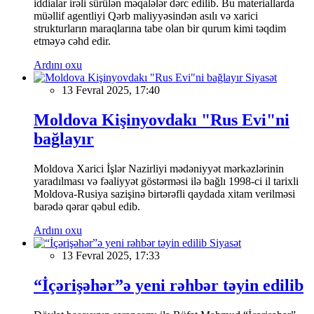
iddialar irəli sürülən məqalələr dərc edilib. Bu materiallarda
müəllif agentliyi Qərb maliyyəsindən asılı və xarici
strukturların maraqlarına tabe olan bir qurum kimi təqdim
etməyə cəhd edir.
Ardını oxu
Siyasət
13 Fevral 2025, 17:40
Moldova Kişinyovdakı "Rus Evi"ni
bağlayır
Moldova Xarici İşlər Nazirliyi mədəniyyət mərkəzlərinin
yaradılması və fəaliyyət göstərməsi ilə bağlı 1998-ci il tarixli
Moldova-Rusiya sazişinə birtərəfli qaydada xitam verilməsi
barədə qərar qəbul edib.
Ardını oxu
Siyasət
13 Fevral 2025, 17:33
“İçərişəhər”ə yeni rəhbər təyin edilib