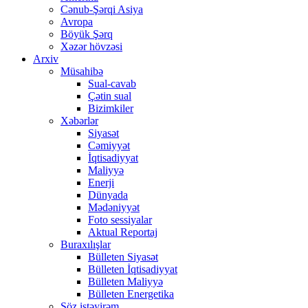
Cənub-Şərqi Asiya
Avropa
Böyük Şərq
Xəzər hövzəsi
Arxiv
Müsahibə
Sual-cavab
Çətin sual
Bizimkiler
Xəbərlər
Siyasət
Cəmiyyət
İqtisadiyyat
Maliyyə
Enerji
Dünyada
Mədəniyyət
Foto sessiyalar
Aktual Reportaj
Buraxılışlar
Bülleten Siyasət
Bülleten İqtisadiyyat
Bülleten Maliyyə
Bülleten Energetika
Söz istəyirəm