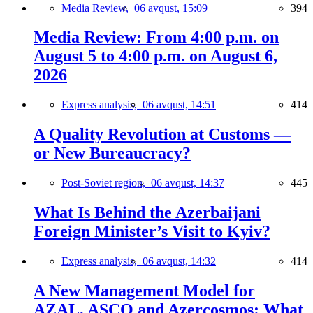
Media Review,
06 avqust, 15:09
394
Media Review: From 4:00 p.m. on
August 5 to 4:00 p.m. on August 6,
2026
Express analysis,
06 avqust, 14:51
414
A Quality Revolution at Customs —
or New Bureaucracy?
Post-Soviet region,
06 avqust, 14:37
445
What Is Behind the Azerbaijani
Foreign Minister’s Visit to Kyiv?
Express analysis,
06 avqust, 14:32
414
A New Management Model for
AZAL, ASCO and Azercosmos: What