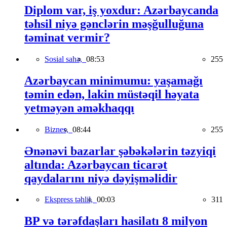
Diplom var, iş yoxdur: Azərbaycanda
təhsil niyə gənclərin məşğulluğuna
təminat vermir?
Sosial sahə,
08:53
255
Azərbaycan minimumu: yaşamağı
təmin edən, lakin müstəqil həyata
yetməyən əməkhaqqı
Biznes,
08:44
255
Ənənəvi bazarlar şəbəkələrin təzyiqi
altında: Azərbaycan ticarət
qaydalarını niyə dəyişməlidir
Ekspress təhlil,
00:03
311
BP və tərəfdaşları hasilatı 8 milyon