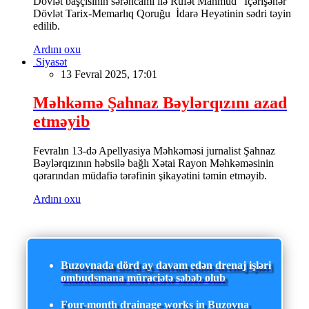
Dövlət başçısının sərəncamı ilə Rüfət Mahmud “İçərişəhər”
Dövlət Tarix-Memarlıq Qoruğu İdarə Heyətinin sədri təyin
edilib.
Ardını oxu
Siyasət
13 Fevral 2025, 17:01
Məhkəmə Şahnaz Bəylərqızını azad
etməyib
Fevralın 13-də Apellyasiya Məhkəməsi jurnalist Şahnaz
Bəylərqızının həbsilə bağlı Xətai Rayon Məhkəməsinin
qərarından müdafiə tərəfinin şikayətini təmin etməyib.
Ardını oxu
Buzovnada dörd ay davam edən drenaj işləri
ombudsmana müraciətə səbəb olub
Four-month drainage works in Buzovna