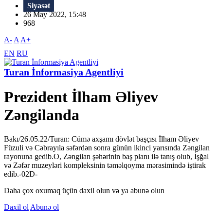
Siyasət
26 May 2022, 15:48
968
A-
A
A+
EN
RU
Turan İnformasiya Agentliyi
Prezident İlham Əliyev
Zəngilanda
Bakı/26.05.22/Turan: Cümə axşamı dövlət başçısı İlham Əliyev
Füzuli və Cəbrayıla səfərdən sonra günün ikinci yarısında Zəngilan
rayonuna gedib.O, Zəngilan şəhərinin baş planı ilə tanış olub, İşğal
və Zəfər muzeyləri kompleksinin təməlqoyma mərasimində iştirak
edib.-02D-
Daha çox oxumaq üçün daxil olun və ya abunə olun
Daxil ol
Abunə ol