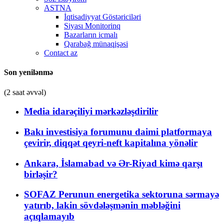
ASTNA
İqtisadiyyat Göstəriciləri
Siyası Monitorinq
Bazarların icmalı
Qarabağ münaqişəsi
Contact az
Son yenilənmə
(2 saat əvvəl)
Media idarəçiliyi mərkəzləşdirilir
Bakı investisiya forumunu daimi platformaya
çevirir, diqqət qeyri-neft kapitalına yönəlir
Ankara, İslamabad və Ər-Riyad kimə qarşı
birləşir?
SOFAZ Perunun energetika sektoruna sərmayə
yatırıb, lakin sövdələşmənin məbləğini
açıqlamayıb