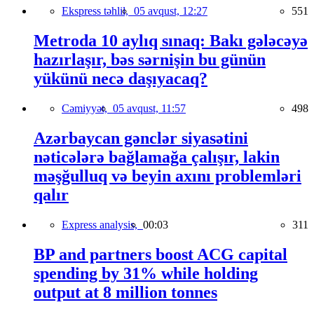
Ekspress təhlil,
05 avqust, 12:27
551
Metroda 10 aylıq sınaq: Bakı gələcəyə
hazırlaşır, bəs sərnişin bu günün
yükünü necə daşıyacaq?
Cəmiyyət,
05 avqust, 11:57
498
Azərbaycan gənclər siyasətini
nəticələrə bağlamağa çalışır, lakin
məşğulluq və beyin axını problemləri
qalır
Express analysis,
00:03
311
BP and partners boost ACG capital
spending by 31% while holding
output at 8 million tonnes