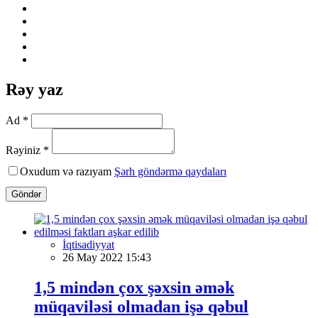
Rəy yaz
Ad *
Rəyiniz *
Oxudum və razıyam
Şərh göndərmə qaydaları
Göndər
İqtisadiyyat
26 May 2022 15:43
1,5 mindən çox şəxsin əmək
müqaviləsi olmadan işə qəbul