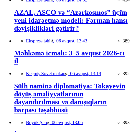
AZAL, ASCO və “Azərkosmos” üçün
yeni idarəetmə modeli: Fərman hansı
dəyişiklikləri gətirir?
Ekspress təhlil,
06 avqust, 13:43
389
Məhkəmə icmalı: 3–5 avqust 2026-cı
il
Keçmiş Sovet məkanı,
06 avqust, 13:19
392
Sülh naminə diplomatiya: Tokayevin
döyüş əməliyyatlarının
dayandırılması və danışıqların
bərpası təşəbbüsü
Böyük Şərq,
06 avqust, 13:05
393