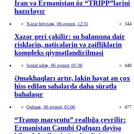
İran və Ermənistan öz “TRIPP”lərini
hazırlayır
Xəzər hövzəsi,
06 avqust, 12:31
344
Xəzər geri çəkilir: su balansına dair
risklərin, nəticələrin və zəifliklərin
kompleks qiymətləndirilməsi
Sosial sahə,
06 avqust, 01:38
448
Əməkhaqları artır, lakin həyat ən çox
hiss edilən sahələrdə daha sürətlə
bahalaşır
Qafqaz,
06 avqust, 01:06
477
“Tramp marşrutu” reallığa çevrilir:
Ermənistan Cənubi Qafqazı dəyişə