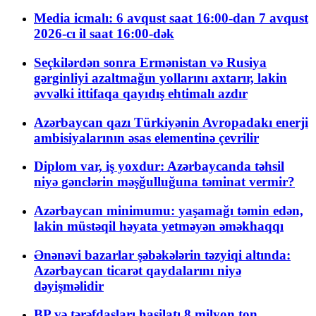
Media icmalı: 6 avqust saat 16:00-dan 7 avqust
2026-cı il saat 16:00-dək
Seçkilərdən sonra Ermənistan və Rusiya
gərginliyi azaltmağın yollarını axtarır, lakin
əvvəlki ittifaqa qayıdış ehtimalı azdır
Azərbaycan qazı Türkiyənin Avropadakı enerji
ambisiyalarının əsas elementinə çevrilir
Diplom var, iş yoxdur: Azərbaycanda təhsil
niyə gənclərin məşğulluğuna təminat vermir?
Azərbaycan minimumu: yaşamağı təmin edən,
lakin müstəqil həyata yetməyən əməkhaqqı
Ənənəvi bazarlar şəbəkələrin təzyiqi altında:
Azərbaycan ticarət qaydalarını niyə
dəyişməlidir
BP və tərəfdaşları hasilatı 8 milyon ton