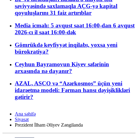
səviyyəsində saxlamaqla AÇG-yə kapital
qoyuluşlarını 31 faiz artırıblar
Media icmalı: 5 avqust saat 16:00-dan 6 avqust
2026-cı il saat 16:00-dək
Gömrükdə keyfiyyət inqilabı, yoxsa yeni
bürokratiya?
Ceyhun Bayramovun Kiyev səfərinin
arxasında nə dayanır?
AZAL, ASCO və “Azərkosmos” üçün yeni
idarəetmə modeli: Fərman hansı dəyişiklikləri
gətirir?
Ana səhifə
Siyasət
Prezident İlham Əliyev Zəngilanda