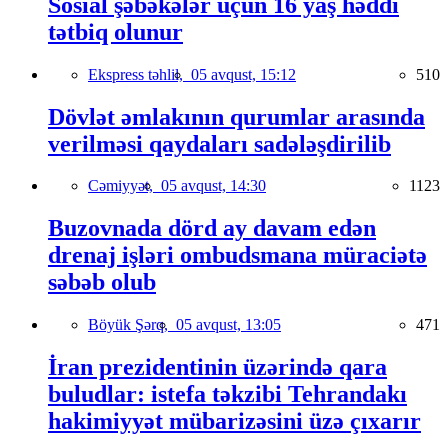
Sosial şəbəkələr üçün 16 yaş həddi
tətbiq olunur
Ekspress təhlil,
05 avqust, 15:12
510
Dövlət əmlakının qurumlar arasında
verilməsi qaydaları sadələşdirilib
Cəmiyyət,
05 avqust, 14:30
1123
Buzovnada dörd ay davam edən
drenaj işləri ombudsmana müraciətə
səbəb olub
Böyük Şərq,
05 avqust, 13:05
471
İran prezidentinin üzərində qara
buludlar: istefa təkzibi Tehrandakı
hakimiyyət mübarizəsini üzə çıxarır