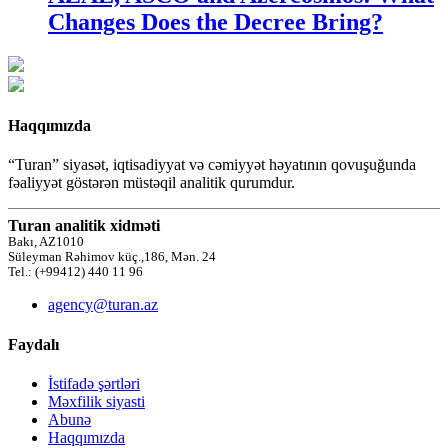
Changes Does the Decree Bring?
Haqqımızda
“Turan” siyasət, iqtisadiyyat və cəmiyyət həyatının qovuşuğunda
fəaliyyət göstərən müstəqil analitik qurumdur.
Turan analitik xidməti
Bakı, AZ1010
Süleyman Rəhimov küç.,186, Mən. 24
Tel.: (+99412) 440 11 96
agency@turan.az
Faydalı
İstifadə şərtləri
Məxfilik siyasti
Abunə
Haqqımızda