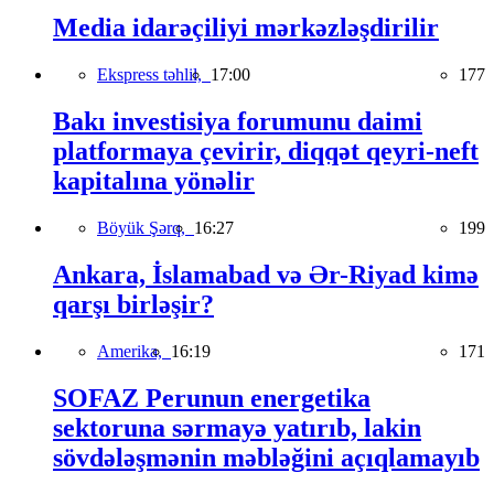
Media idarəçiliyi mərkəzləşdirilir
Ekspress təhlil,
17:00
177
Bakı investisiya forumunu daimi
platformaya çevirir, diqqət qeyri-neft
kapitalına yönəlir
Böyük Şərq,
16:27
199
Ankara, İslamabad və Ər-Riyad kimə
qarşı birləşir?
Amerika,
16:19
171
SOFAZ Perunun energetika
sektoruna sərmayə yatırıb, lakin
sövdələşmənin məbləğini açıqlamayıb