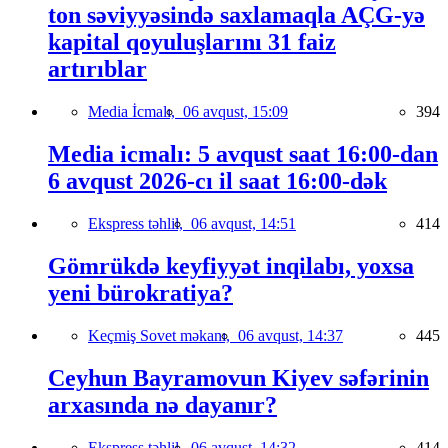
ton səviyyəsində saxlamaqla AÇG-yə
kapital qoyuluşlarını 31 faiz
artırıblar
Media İcmalı,
06 avqust, 15:09
394
Media icmalı: 5 avqust saat 16:00-dan
6 avqust 2026-cı il saat 16:00-dək
Ekspress təhlil,
06 avqust, 14:51
414
Gömrükdə keyfiyyət inqilabı, yoxsa
yeni bürokratiya?
Keçmiş Sovet məkanı,
06 avqust, 14:37
445
Ceyhun Bayramovun Kiyev səfərinin
arxasında nə dayanır?
Ekspress təhlil,
06 avqust, 14:32
414