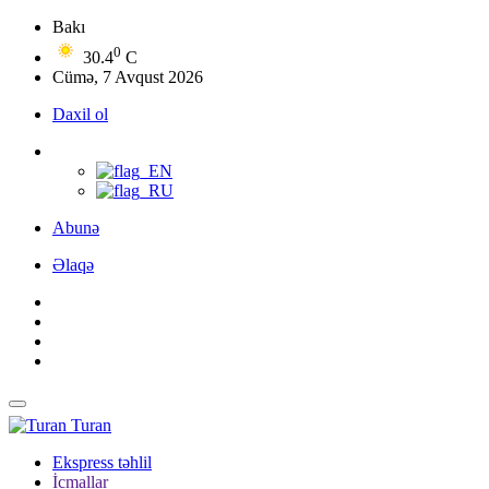
Bakı
0
30.4
C
Cümə, 7 Avqust 2026
Daxil ol
Abunə
Əlaqə
Turan
Ekspress təhlil
İcmallar