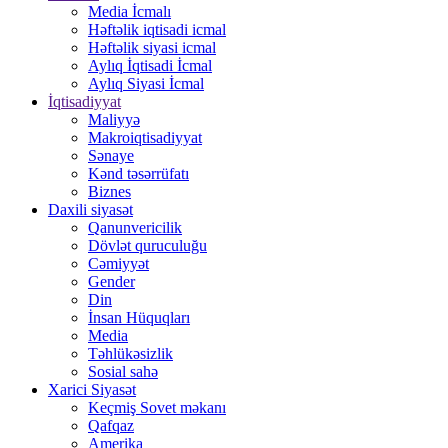
Media İcmalı
Həftəlik iqtisadi icmal
Həftəlik siyasi icmal
Aylıq İqtisadi İcmal
Aylıq Siyasi İcmal
İqtisadiyyat
Maliyyə
Makroiqtisadiyyat
Sənaye
Kənd təsərrüfatı
Biznes
Daxili siyasət
Qanunvericilik
Dövlət quruculuğu
Cəmiyyət
Gender
Din
İnsan Hüquqları
Media
Təhlükəsizlik
Sosial sahə
Xarici Siyasət
Keçmiş Sovet məkanı
Qafqaz
Amerika