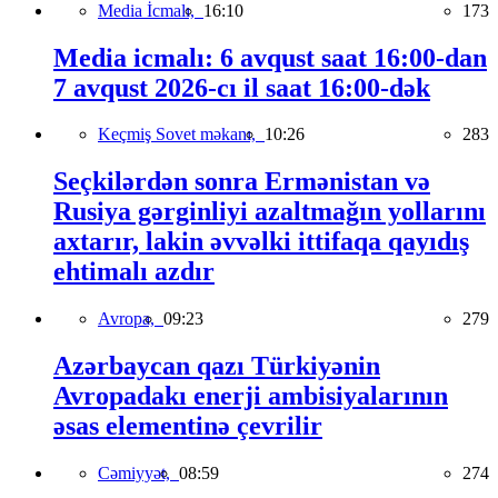
Media İcmalı,
16:10
173
Media icmalı: 6 avqust saat 16:00-dan
7 avqust 2026-cı il saat 16:00-dək
Keçmiş Sovet məkanı,
10:26
283
Seçkilərdən sonra Ermənistan və
Rusiya gərginliyi azaltmağın yollarını
axtarır, lakin əvvəlki ittifaqa qayıdış
ehtimalı azdır
Avropa,
09:23
279
Azərbaycan qazı Türkiyənin
Avropadakı enerji ambisiyalarının
əsas elementinə çevrilir
Cəmiyyət,
08:59
274