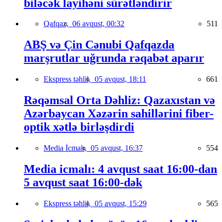
biləcək layihəni sürətləndirir
Qafqaz,
06 avqust, 00:32
511
ABŞ və Çin Cənubi Qafqazda
marşrutlar uğrunda rəqabət aparır
Ekspress təhlil,
05 avqust, 18:11
661
Rəqəmsal Orta Dəhliz: Qazaxıstan və
Azərbaycan Xəzərin sahillərini fiber-
optik xətlə birləşdirdi
Media İcmalı,
05 avqust, 16:37
554
Media icmalı: 4 avqust saat 16:00-dan
5 avqust saat 16:00-dək
Ekspress təhlil,
05 avqust, 15:29
565