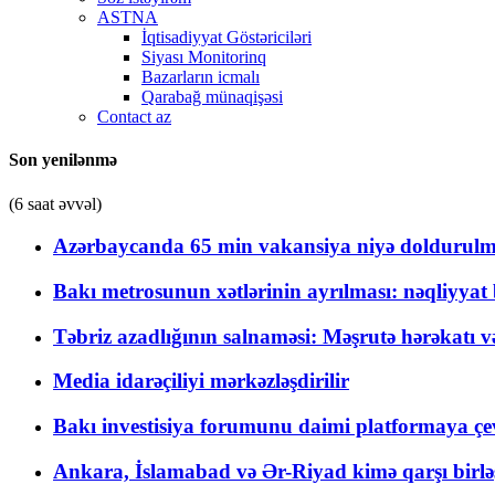
ASTNA
İqtisadiyyat Göstəriciləri
Siyası Monitorinq
Bazarların icmalı
Qarabağ münaqişəsi
Contact az
Son yenilənmə
(6 saat əvvəl)
Azərbaycanda 65 min vakansiya niyə doldurulm
Bakı metrosunun xətlərinin ayrılması: nəqliyya
Təbriz azadlığının salnaməsi: Məşrutə hərəkatı v
Media idarəçiliyi mərkəzləşdirilir
Bakı investisiya forumunu daimi platformaya çevi
Ankara, İslamabad və Ər-Riyad kimə qarşı birlə