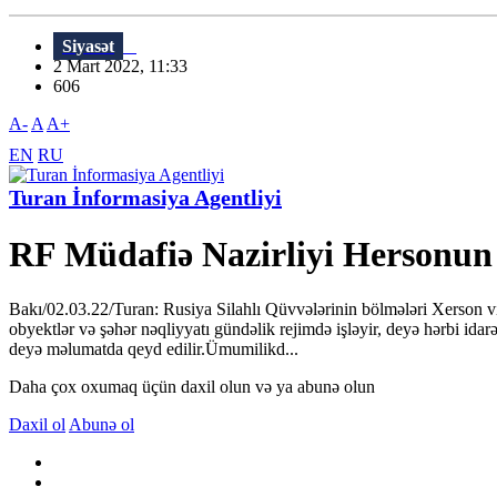
Siyasət
2 Mart 2022, 11:33
606
A-
A
A+
EN
RU
Turan İnformasiya Agentliyi
RF Müdafiə Nazirliyi Hersonun 
Bakı/02.03.22/Turan: Rusiya Silahlı Qüvvələrinin bölmələri Xerson vi
obyektlər və şəhər nəqliyyatı gündəlik rejimdə işləyir, deyə hərbi id
deyə məlumatda qeyd edilir.Ümumilikd...
Daha çox oxumaq üçün daxil olun və ya abunə olun
Daxil ol
Abunə ol