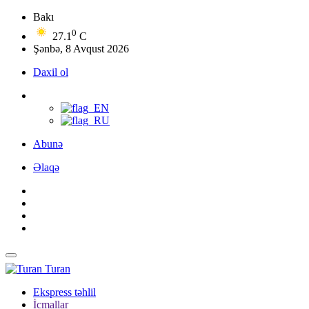
Bakı
0
27.1
C
Şənbə, 8 Avqust 2026
Daxil ol
Abunə
Əlaqə
Turan
Ekspress təhlil
İcmallar