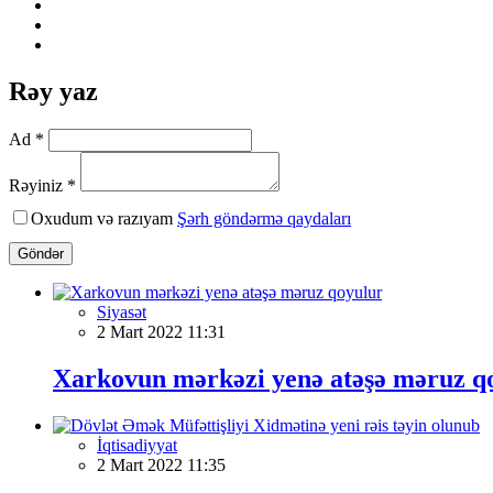
Rəy yaz
Ad *
Rəyiniz *
Oxudum və razıyam
Şərh göndərmə qaydaları
Göndər
Siyasət
2 Mart 2022 11:31
Xarkovun mərkəzi yenə atəşə məruz q
İqtisadiyyat
2 Mart 2022 11:35