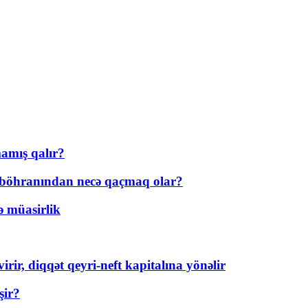
amış qalır?
t böhranından necə qaçmaq olar?
ə müasirlik
rir, diqqət qeyri-neft kapitalına yönəlir
şir?