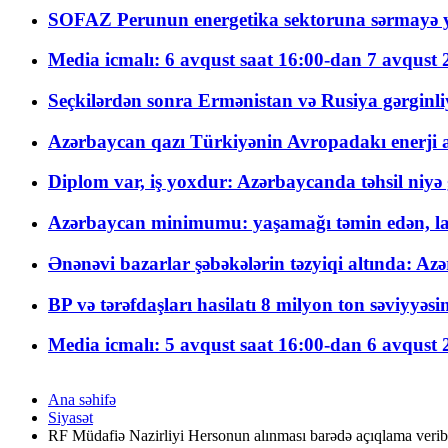
SOFAZ Perunun energetika sektoruna sərmayə ya
Media icmalı: 6 avqust saat 16:00-dan 7 avqust 2
Seçkilərdən sonra Ermənistan və Rusiya gərginliyi
Azərbaycan qazı Türkiyənin Avropadakı enerji am
Diplom var, iş yoxdur: Azərbaycanda təhsil niyə
Azərbaycan minimumu: yaşamağı təmin edən, la
Ənənəvi bazarlar şəbəkələrin təzyiqi altında: Azə
BP və tərəfdaşları hasilatı 8 milyon ton səviyyəs
Media icmalı: 5 avqust saat 16:00-dan 6 avqust 2
Ana səhifə
Siyasət
RF Müdafiə Nazirliyi Hersonun alınması barədə açıqlama verib