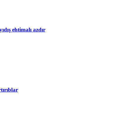
yıdış ehtimalı azdır
tırıblar