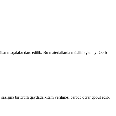
rülən məqalələr dərc edilib. Bu materiallarda müəllif agentliyi Qərb
sazişinə birtərəfli qaydada xitam verilməsi barədə qərar qəbul edib.