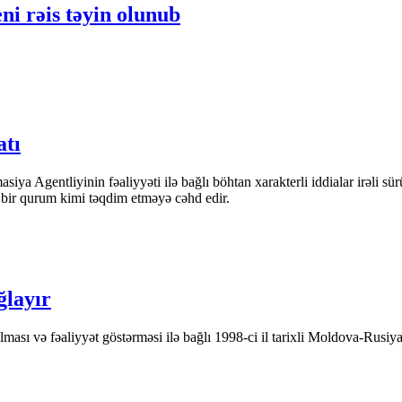
ni rəis təyin olunub
atı
iya Agentliyinin fəaliyyəti ilə bağlı böhtan xarakterli iddialar irəli sü
n bir qurum kimi təqdim etməyə cəhd edir.
ğlayır
ası və fəaliyyət göstərməsi ilə bağlı 1998-ci il tarixli Moldova-Rusiya 