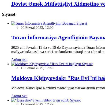
Dövlət Əmək Müfəttişliyi Xidmətinə ye
Siyasət
Siyasət
20 Fevral 2025, 12:00
Turan İnformasiya Agentliyinin Bəyan
2025-ci il fevralın 15-də və 18-də Day.az saytında Turan İnformas
maliyyəsindən asılı və xarici strukturların maraqlarına tabe ola
Ardını oxu
Siyasət
13 Fevral 2025, 17:40
Moldova Kişinyovdakı "Rus Evi"ni ba
Moldova Xarici İşlər Nazirliyi mədəniyyət mərkəzlərinin yaradılm
Ardını oxu
Siyasət
13 Fevral 2025, 17:33