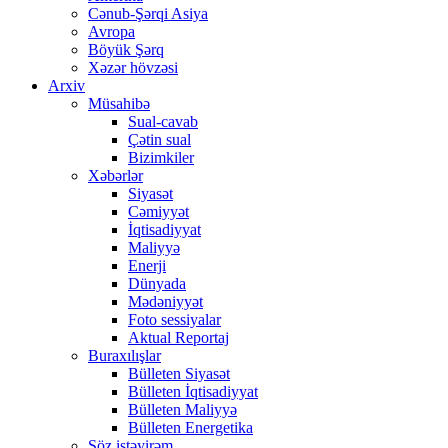
Cənub-Şərqi Asiya
Avropa
Böyük Şərq
Xəzər hövzəsi
Arxiv
Müsahibə
Sual-cavab
Çətin sual
Bizimkiler
Xəbərlər
Siyasət
Cəmiyyət
İqtisadiyyat
Maliyyə
Enerji
Dünyada
Mədəniyyət
Foto sessiyalar
Aktual Reportaj
Buraxılışlar
Bülleten Siyasət
Bülleten İqtisadiyyat
Bülleten Maliyyə
Bülleten Energetika
Söz istəyirəm