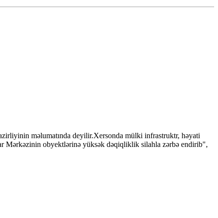
irliyinin məlumatında deyilir.Xersonda mülki infrastruktr, həyati
r Mərkəzinin obyektlərinə yüksək dəqiqliklik silahla zərbə endirib",