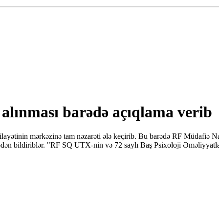
alınması barədə açıqlama verib
layətinin mərkəzinə tam nəzarəti ələ keçirib. Bu barədə RF Müdafiə Naz
arədən bildiriblər. "RF SQ UTX-nin və 72 saylı Baş Psixoloji Əməliyyatla