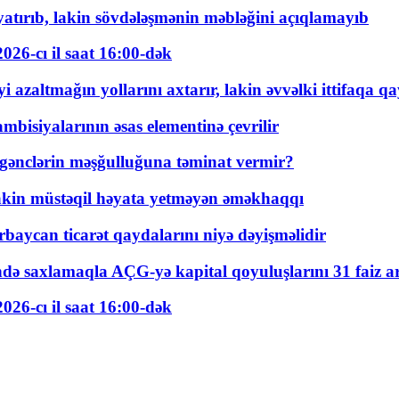
tırıb, lakin sövdələşmənin məbləğini açıqlamayıb
026-cı il saat 16:00-dək
 azaltmağın yollarını axtarır, lakin əvvəlki ittifaqa qa
bisiyalarının əsas elementinə çevrilir
 gənclərin məşğulluğuna təminat vermir?
kin müstəqil həyata yetməyən əməkhaqqı
rbaycan ticarət qaydalarını niyə dəyişməlidir
ində saxlamaqla AÇG-yə kapital qoyuluşlarını 31 faiz ar
026-cı il saat 16:00-dək