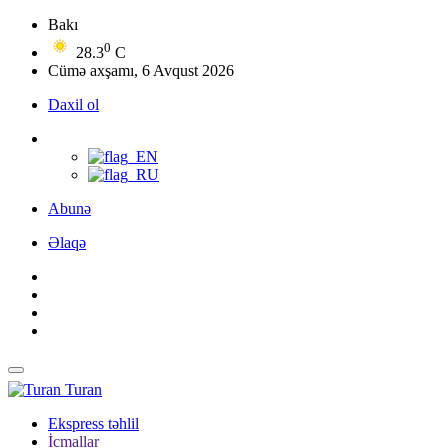
Bakı
0
28.3
C
Cümə axşamı, 6 Avqust 2026
Daxil ol
Abunə
Əlaqə
Turan
Ekspress təhlil
İcmallar