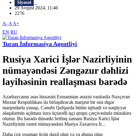
Siyasət
29 Avqust 2024, 11:46
2276
A-
A
A+
EN
RU
Turan İnformasiya Agentliyi
Rusiya Xarici İşlər Nazirliyinin
nümayəndəsi Zəngəzur dəhlizi
layihəsinin reallaşması barədə
Azərbaycanın əsas hissəsini Ermənistan ərazisi vasitəsilə Naxçıvan
Muxtar Respublikası ilə birləşdirəcək marşrut bir sıra digər
marşrutlarla yanaşı, Cənubi Qafqazda bütün iqtisadi və nəqliyyat
əlaqələrinin açılması üzrə üçtərəfli işçi qrupu çərçivəsində müzakirə
olunur. Bu barədə dünənki brifinq zamanı Rusiya Xarici İşlər
Nazirliyinin rəsmi nümayəndəsi Mariya Zaxarova İr...
Daha çox oxumaq üçün daxil olun və ya abunə olun