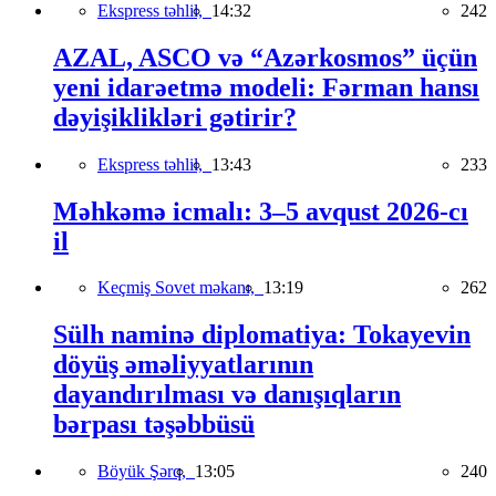
Ekspress təhlil,
14:32
242
AZAL, ASCO və “Azərkosmos” üçün
yeni idarəetmə modeli: Fərman hansı
dəyişiklikləri gətirir?
Ekspress təhlil,
13:43
233
Məhkəmə icmalı: 3–5 avqust 2026-cı
il
Keçmiş Sovet məkanı,
13:19
262
Sülh naminə diplomatiya: Tokayevin
döyüş əməliyyatlarının
dayandırılması və danışıqların
bərpası təşəbbüsü
Böyük Şərq,
13:05
240