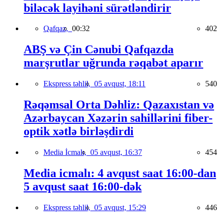
biləcək layihəni sürətləndirir
Qafqaz,
00:32
402
ABŞ və Çin Cənubi Qafqazda
marşrutlar uğrunda rəqabət aparır
Ekspress təhlil,
05 avqust, 18:11
540
Rəqəmsal Orta Dəhliz: Qazaxıstan və
Azərbaycan Xəzərin sahillərini fiber-
optik xətlə birləşdirdi
Media İcmalı,
05 avqust, 16:37
454
Media icmalı: 4 avqust saat 16:00-dan
5 avqust saat 16:00-dək
Ekspress təhlil,
05 avqust, 15:29
446