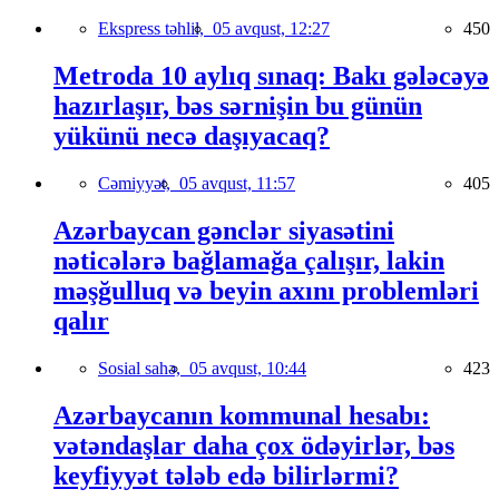
Ekspress təhlil,
05 avqust, 12:27
450
Metroda 10 aylıq sınaq: Bakı gələcəyə
hazırlaşır, bəs sərnişin bu günün
yükünü necə daşıyacaq?
Cəmiyyət,
05 avqust, 11:57
405
Azərbaycan gənclər siyasətini
nəticələrə bağlamağa çalışır, lakin
məşğulluq və beyin axını problemləri
qalır
Sosial sahə,
05 avqust, 10:44
423
Azərbaycanın kommunal hesabı:
vətəndaşlar daha çox ödəyirlər, bəs
keyfiyyət tələb edə bilirlərmi?