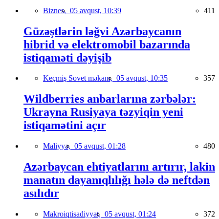
Biznes,
05 avqust, 10:39
411
Güzəştlərin ləğvi Azərbaycanın
hibrid və elektromobil bazarında
istiqaməti dəyişib
Keçmiş Sovet məkanı,
05 avqust, 10:35
357
Wildberries anbarlarına zərbələr:
Ukrayna Rusiyaya təzyiqin yeni
istiqamətini açır
Maliyyə,
05 avqust, 01:28
480
Azərbaycan ehtiyatlarını artırır, lakin
manatın dayanıqlılığı hələ də neftdən
asılıdır
Makroiqtisadiyyat,
05 avqust, 01:24
372