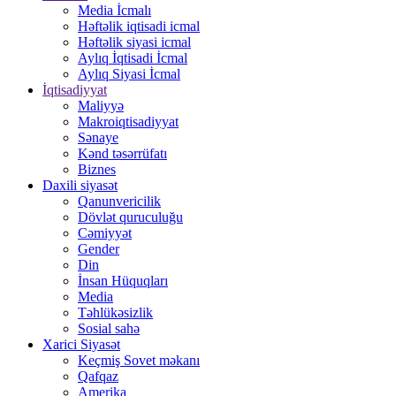
Media İcmalı
Həftəlik iqtisadi icmal
Həftəlik siyasi icmal
Aylıq İqtisadi İcmal
Aylıq Siyasi İcmal
İqtisadiyyat
Maliyyə
Makroiqtisadiyyat
Sənaye
Kənd təsərrüfatı
Biznes
Daxili siyasət
Qanunvericilik
Dövlət quruculuğu
Cəmiyyət
Gender
Din
İnsan Hüquqları
Media
Təhlükəsizlik
Sosial sahə
Xarici Siyasət
Keçmiş Sovet məkanı
Qafqaz
Amerika