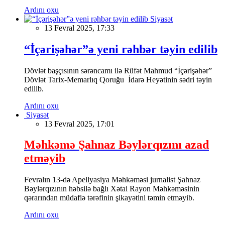
Ardını oxu
Siyasət
13 Fevral 2025, 17:33
“İçərişəhər”ə yeni rəhbər təyin edilib
Dövlət başçısının sərəncamı ilə Rüfət Mahmud “İçərişəhər”
Dövlət Tarix-Memarlıq Qoruğu İdarə Heyətinin sədri təyin
edilib.
Ardını oxu
Siyasət
13 Fevral 2025, 17:01
Məhkəmə Şahnaz Bəylərqızını azad
etməyib
Fevralın 13-də Apellyasiya Məhkəməsi jurnalist Şahnaz
Bəylərqızının həbsilə bağlı Xətai Rayon Məhkəməsinin
qərarından müdafiə tərəfinin şikayətini təmin etməyib.
Ardını oxu