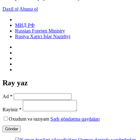
Daxil ol
Abunə ol
МИД РФ
Russian Foreign Ministry
Rusiya Xarici İşlər Nazirliyi
Rəy yaz
Ad *
Rəyiniz *
Oxudum və razıyam
Şərh göndərmə qaydaları
Göndər