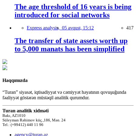
The age threshold of 16 years is being
introduced for social networks
Express analysis,
05 avqust, 15:12
417
The transfer of state assets worth up
to 5,000 manats has been simplified
Haqqımızda
“Turan” siyasət, iqtisadiyyat və cəmiyyət həyatının qovuşuğunda
fəaliyyət göstərən müstəqil analitik qurumdur.
Turan analitik xidməti
Bakı, AZ1010
Süleyman Rəhimov küç.,186, Mən. 24
Tel.: (+99412) 440 11 96
agency@turan.az