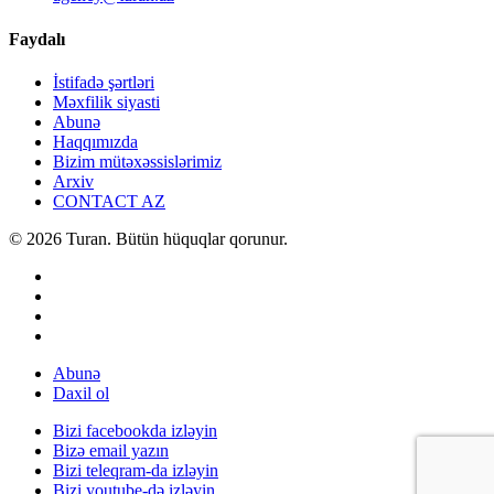
Faydalı
İstifadə şərtləri
Məxfilik siyasti
Abunə
Haqqımızda
Bizim mütəxəssislərimiz
Arxiv
CONTACT AZ
© 2026 Turan. Bütün hüquqlar qorunur.
Abunə
Daxil ol
Bizi facebookda izləyin
Bizə email yazın
Bizi teleqram-da izləyin
Bizi youtube-də izləyin