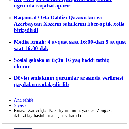
uğrunda rəqabət aparır
Rəqəmsal Orta Dəhliz: Qazaxıstan və
Azərbaycan Xəzərin sahillərini fiber-optik xətlə
birləşdirdi
Media icmalı: 4 avqust saat 16:00-dan 5 avqust
saat 16:00-dək
Sosial şəbəkələr üçün 16 yaş həddi tətbiq
olunur
Dövlət əmlakının qurumlar arasında verilməsi
qaydaları sadələşdirilib
Ana səhifə
Siyasət
Rusiya Xarici İşlər Nazirliyinin nümayəndəsi Zəngəzur
dəhlizi layihəsinin reallaşması barədə