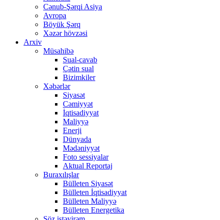
Cənub-Şərqi Asiya
Avropa
Böyük Şərq
Xəzər hövzəsi
Arxiv
Müsahibə
Sual-cavab
Çətin sual
Bizimkiler
Xəbərlər
Siyasət
Cəmiyyət
İqtisadiyyat
Maliyyə
Enerji
Dünyada
Mədəniyyət
Foto sessiyalar
Aktual Reportaj
Buraxılışlar
Bülleten Siyasət
Bülleten İqtisadiyyat
Bülleten Maliyyə
Bülleten Energetika
Söz istəyirəm