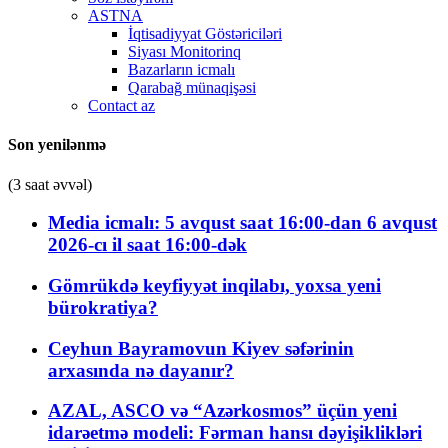
ASTNA
İqtisadiyyat Göstəriciləri
Siyası Monitorinq
Bazarların icmalı
Qarabağ münaqişəsi
Contact az
Son yenilənmə
(3 saat əvvəl)
Media icmalı: 5 avqust saat 16:00-dan 6 avqust
2026-cı il saat 16:00-dək
Gömrükdə keyfiyyət inqilabı, yoxsa yeni
bürokratiya?
Ceyhun Bayramovun Kiyev səfərinin
arxasında nə dayanır?
AZAL, ASCO və “Azərkosmos” üçün yeni
idarəetmə modeli: Fərman hansı dəyişiklikləri