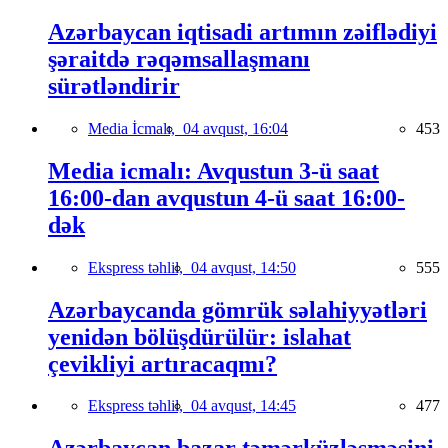
Azərbaycan iqtisadi artımın zəiflədiyi
şəraitdə rəqəmsallaşmanı
sürətləndirir
Media İcmalı,
04 avqust, 16:04
453
Media icmalı: Avqustun 3-ü saat
16:00-dan avqustun 4-ü saat 16:00-
dək
Ekspress təhlil,
04 avqust, 14:50
555
Azərbaycanda gömrük səlahiyyətləri
yenidən bölüşdürülür: islahat
çevikliyi artıracaqmı?
Ekspress təhlil,
04 avqust, 14:45
477