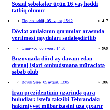
Sosial şəbəkələr üçün 16 yaş həddi
tətbiq olunur
Ekspress təhlil,
05 avqust, 15:12
417
Dövlət əmlakının qurumlar arasında
verilməsi qaydaları sadələşdirilib
Cəmiyyət,
05 avqust, 14:30
969
Buzovnada dörd ay davam edən
drenaj işləri ombudsmana müraciətə
səbəb olub
Böyük Şərq,
05 avqust, 13:05
386
İran prezidentinin üzərində qara
buludlar: istefa təkzibi Tehrandakı
hakimiyyət mübarizəsini üzə çıxarır