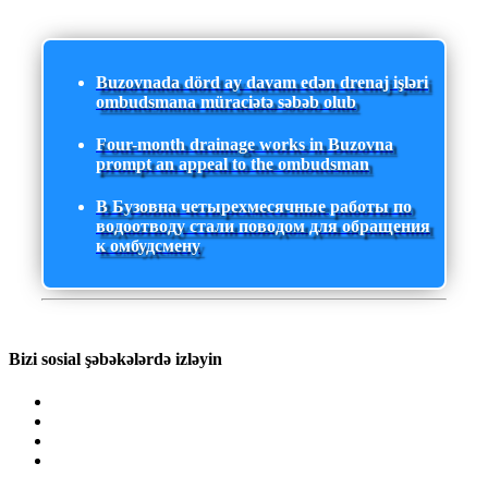
Buzovnada dörd ay davam edən drenaj işləri
ombudsmana müraciətə səbəb olub
Four-month drainage works in Buzovna
prompt an appeal to the ombudsman
В Бузовна четырехмесячные работы по
водоотводу стали поводом для обращения
к омбудсмену
Bizi sosial şəbəkələrdə izləyin