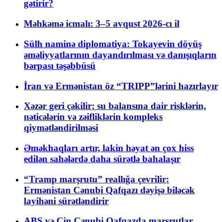
gətirir?
Məhkəmə icmalı: 3–5 avqust 2026-cı il
Sülh naminə diplomatiya: Tokayevin döyüş
əməliyyatlarının dayandırılması və danışıqların
bərpası təşəbbüsü
İran və Ermənistan öz “TRIPP”lərini hazırlayır
Xəzər geri çəkilir: su balansına dair risklərin,
nəticələrin və zəifliklərin kompleks
qiymətləndirilməsi
Əməkhaqları artır, lakin həyat ən çox hiss
edilən sahələrdə daha sürətlə bahalaşır
“Tramp marşrutu” reallığa çevrilir:
Ermənistan Cənubi Qafqazı dəyişə biləcək
layihəni sürətləndirir
ABŞ və Çin Cənubi Qafqazda marşrutlar