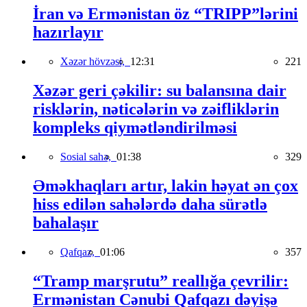
İran və Ermənistan öz “TRIPP”lərini
hazırlayır
Xəzər hövzəsi,
12:31
221
Xəzər geri çəkilir: su balansına dair
risklərin, nəticələrin və zəifliklərin
kompleks qiymətləndirilməsi
Sosial sahə,
01:38
329
Əməkhaqları artır, lakin həyat ən çox
hiss edilən sahələrdə daha sürətlə
bahalaşır
Qafqaz,
01:06
357
“Tramp marşrutu” reallığa çevrilir:
Ermənistan Cənubi Qafqazı dəyişə