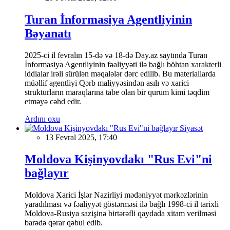
Turan İnformasiya Agentliyinin
Bəyanatı
2025-ci il fevralın 15-də və 18-də Day.az saytında Turan
İnformasiya Agentliyinin fəaliyyəti ilə bağlı böhtan xarakterli
iddialar irəli sürülən məqalələr dərc edilib. Bu materiallarda
müəllif agentliyi Qərb maliyyəsindən asılı və xarici
strukturların maraqlarına tabe olan bir qurum kimi təqdim
etməyə cəhd edir.
Ardını oxu
Siyasət
13 Fevral 2025, 17:40
Moldova Kişinyovdakı "Rus Evi"ni
bağlayır
Moldova Xarici İşlər Nazirliyi mədəniyyət mərkəzlərinin
yaradılması və fəaliyyət göstərməsi ilə bağlı 1998-ci il tarixli
Moldova-Rusiya sazişinə birtərəfli qaydada xitam verilməsi
barədə qərar qəbul edib.