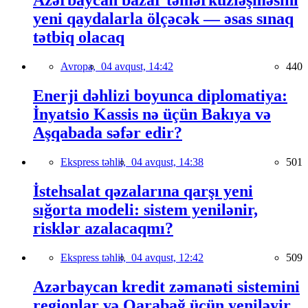
Azərbaycan bazar təmərküzləşməsini
yeni qaydalarla ölçəcək — əsas sınaq
tətbiq olacaq
Avropa,
04 avqust, 14:42
440
Enerji dəhlizi boyunca diplomatiya:
İnyatsio Kassis nə üçün Bakıya və
Aşqabada səfər edir?
Ekspress təhlil,
04 avqust, 14:38
501
İstehsalat qəzalarına qarşı yeni
sığorta modeli: sistem yenilənir,
risklər azalacaqmı?
Ekspress təhlil,
04 avqust, 12:42
509
Azərbaycan kredit zəmanəti sistemini
regionlar və Qarabağ üçün yeniləyir