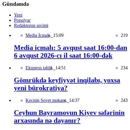
Gündəmdə
Yeni
Populyar
Redaktorun seçimi
Media İcmalı,
15:09
219
Media icmalı: 5 avqust saat 16:00-dan
6 avqust 2026-cı il saat 16:00-dək
Ekspress təhlil,
14:51
234
Gömrükdə keyfiyyət inqilabı, yoxsa
yeni bürokratiya?
Keçmiş Sovet məkanı,
14:37
243
Ceyhun Bayramovun Kiyev səfərinin
arxasında nə dayanır?