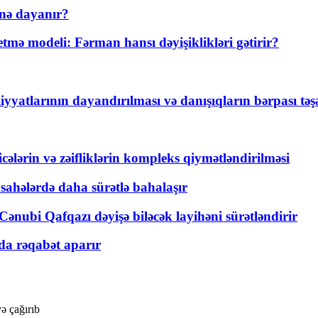
nə dayanır?
ə modeli: Fərman hansı dəyişiklikləri gətirir?
yyatlarının dayandırılması və danışıqların bərpası tə
ticələrin və zəifliklərin kompleks qiymətləndirilməsi
 sahələrdə daha sürətlə bahalaşır
ənubi Qafqazı dəyişə biləcək layihəni sürətləndirir
a rəqabət aparır
ə çağırıb