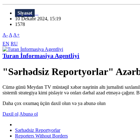
Siyasət
10 Dekabr 2024, 15:19
1578
A-
A
A+
EN
RU
Turan İnformasiya Agentliyi
"Sərhədsiz Reportyorlar" Azərb
Cümə günü Meydan TV müstəqil xəbər nəşrinin altı jurnalisti saxlanıl
sistemli strategiya kimi pisləyir və onları dərhal azad etməyə çağırır.
Daha çox oxumaq üçün daxil olun və ya abunə olun
Daxil ol
Abunə ol
Sərhədsiz Reportyorlar
Reporters Without Borders