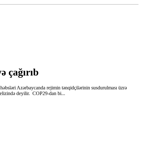
ə çağırıb
 həbsləri Azərbaycanda rejimin tənqidçilərinin susdurulması üzrə
relizində deyilir. COP29-dan bi...