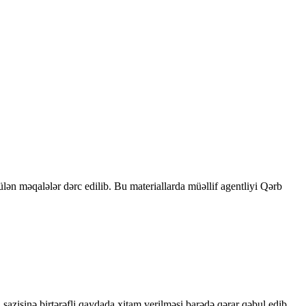
rülən məqalələr dərc edilib. Bu materiallarda müəllif agentliyi Qərb
sazişinə birtərəfli qaydada xitam verilməsi barədə qərar qəbul edib.