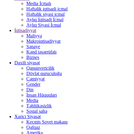
Media İcmalı
Həftəlik iqtisadi icmal
Həftəlik siyasi icmal
Aylıq İqtisadi İcmal
Aylıq Siyasi İcmal
İqtisadiyyat
Maliyyə
Makroiqtisadiyyat
Sənaye
Kənd təsərrüfatı
Biznes
Daxili siyasət
Qanunvericilik
Dövlət quruculuğu
Cəmiyyət
Gender
Din
İnsan Hüquqları
Media
Təhlükəsizlik
Sosial sahə
Xarici Siyasət
Keçmiş Sovet məkanı
Qafqaz
Amerika