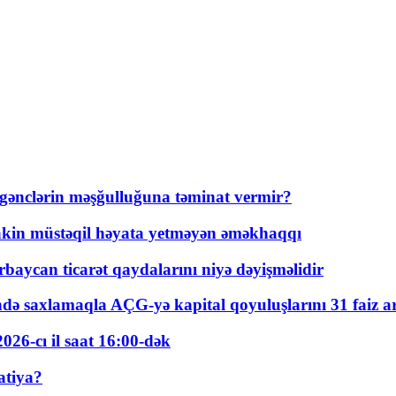
 gənclərin məşğulluğuna təminat vermir?
kin müstəqil həyata yetməyən əməkhaqqı
rbaycan ticarət qaydalarını niyə dəyişməlidir
ində saxlamaqla AÇG-yə kapital qoyuluşlarını 31 faiz ar
026-cı il saat 16:00-dək
atiya?