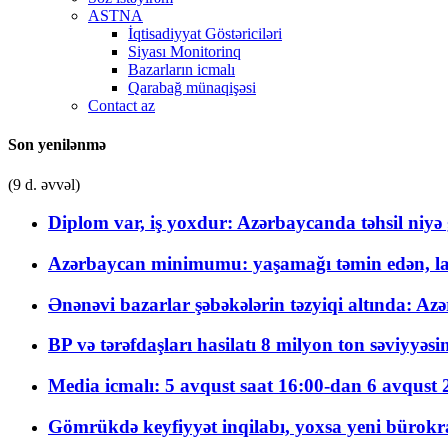
ASTNA
İqtisadiyyat Göstəriciləri
Siyası Monitorinq
Bazarların icmalı
Qarabağ münaqişəsi
Contact az
Son yenilənmə
(9 d. əvvəl)
Diplom var, iş yoxdur: Azərbaycanda təhsil niyə
Azərbaycan minimumu: yaşamağı təmin edən, la
Ənənəvi bazarlar şəbəkələrin təzyiqi altında: Azə
BP və tərəfdaşları hasilatı 8 milyon ton səviyyəs
Media icmalı: 5 avqust saat 16:00-dan 6 avqust 2
Gömrükdə keyfiyyət inqilabı, yoxsa yeni bürokr