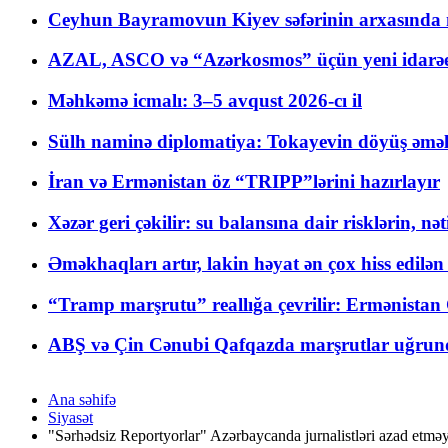
Ceyhun Bayramovun Kiyev səfərinin arxasında 
AZAL, ASCO və “Azərkosmos” üçün yeni idarəetm
Məhkəmə icmalı: 3–5 avqust 2026-cı il
Sülh naminə diplomatiya: Tokayevin döyüş əməli
İran və Ermənistan öz “TRIPP”lərini hazırlayır
Xəzər geri çəkilir: su balansına dair risklərin, nə
Əməkhaqları artır, lakin həyat ən çox hiss edilən
“Tramp marşrutu” reallığa çevrilir: Ermənistan C
ABŞ və Çin Cənubi Qafqazda marşrutlar uğrund
Ana səhifə
Siyasət
"Sərhədsiz Reportyorlar" Azərbaycanda jurnalistləri azad etməy