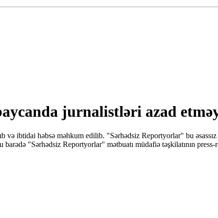
aycanda jurnalistləri azad etməy
ıb və ibtidai həbsə məhkum edilib. "Sərhədsiz Reportyorlar" bu əsassız
 Bu barədə "Sərhədsiz Reportyorlar" mətbuatı müdafiə təşkilatının press-