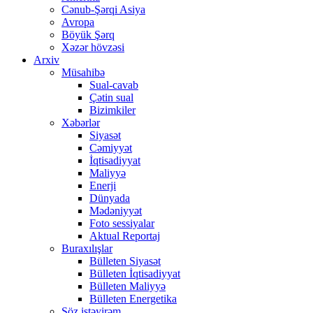
Cənub-Şərqi Asiya
Avropa
Böyük Şərq
Xəzər hövzəsi
Arxiv
Müsahibə
Sual-cavab
Çətin sual
Bizimkiler
Xəbərlər
Siyasət
Cəmiyyət
İqtisadiyyat
Maliyyə
Enerji
Dünyada
Mədəniyyət
Foto sessiyalar
Aktual Reportaj
Buraxılışlar
Bülleten Siyasət
Bülleten İqtisadiyyat
Bülleten Maliyyə
Bülleten Energetika
Söz istəyirəm