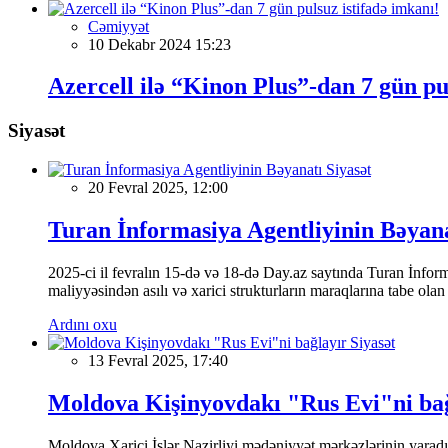
Cəmiyyət
10 Dekabr 2024 15:23
Azercell ilə “Kinon Plus”-dan 7 gün pu
Siyasət
Siyasət
20 Fevral 2025, 12:00
Turan İnformasiya Agentliyinin Bəyan
2025-ci il fevralın 15-də və 18-də Day.az saytında Turan İnformas
maliyyəsindən asılı və xarici strukturların maraqlarına tabe ola
Ardını oxu
Siyasət
13 Fevral 2025, 17:40
Moldova Kişinyovdakı "Rus Evi"ni ba
Moldova Xarici İşlər Nazirliyi mədəniyyət mərkəzlərinin yaradılm