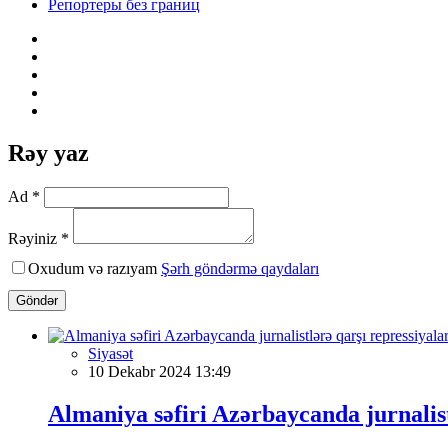
Репортеры без границ
Rəy yaz
Ad *
Rəyiniz *
Oxudum və razıyam
Şərh göndərmə qaydaları
Göndər
Siyasət
10 Dekabr 2024 13:49
Almaniya səfiri Azərbaycanda jurnalis