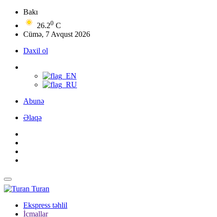
Bakı
0
26.2
C
Cümə, 7 Avqust 2026
Daxil ol
Abunə
Əlaqə
Turan
Ekspress təhlil
İcmallar