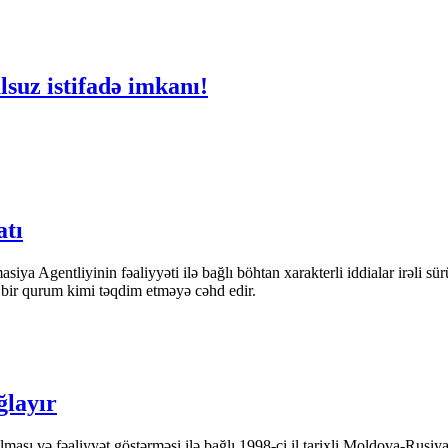
lsuz istifadə imkanı!
atı
iya Agentliyinin fəaliyyəti ilə bağlı böhtan xarakterli iddialar irəli sü
n bir qurum kimi təqdim etməyə cəhd edir.
ğlayır
ası və fəaliyyət göstərməsi ilə bağlı 1998-ci il tarixli Moldova-Rusiya 