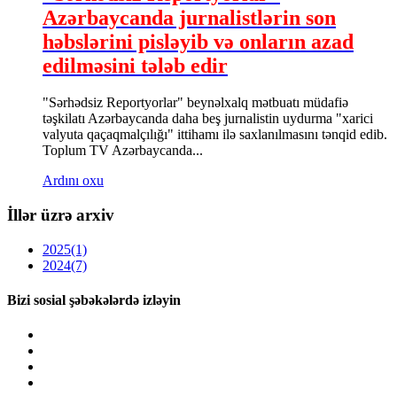
Azərbaycanda jurnalistlərin son
həbslərini pisləyib və onların azad
edilməsini tələb edir
"Sərhədsiz Reportyorlar" beynəlxalq mətbuatı müdafiə
təşkilatı Azərbaycanda daha beş jurnalistin uydurma "xarici
valyuta qaçaqmalçılığı" ittihamı ilə saxlanılmasını tənqid edib.
Toplum TV Azərbaycanda...
Ardını oxu
İllər üzrə arxiv
2025
(1)
2024
(7)
Bizi sosial şəbəkələrdə izləyin