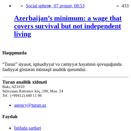
Social sphere,
07 avqust, 08:53
433
Azerbaijan’s minimum: a wage that
covers survival but not independent
living
Haqqımızda
“Turan” siyasət, iqtisadiyyat və cəmiyyət həyatının qovuşuğunda
fəaliyyət göstərən müstəqil analitik qurumdur.
Turan analitik xidməti
Bakı, AZ1010
Süleyman Rəhimov küç.,186, Mən. 24
Tel.: (+99412) 440 11 96
agency@turan.az
Faydalı
İstifadə şərtləri