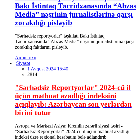
Bakı İstintaq Təcridxanasında “Abzas
Media” nəşrinin jurnalistlərinə qarşı
zorakılığı pisləyib
"Sərhədsiz reportyorlar" təşkilatı Bakı İstintaq
Təcridxanasında “Abzas Media” nəşrinin jurnalistlərinə qarşı
zorakılıq faktlarını pisləyib.
Ardını oxu
Siyasət
1 Avqust 2024 15:40
2814
"Sərhədsiz Reportyorlar" 2024-cü il
üçün mətbuat azadlığı indeksini
açıqlayıb: Azərbaycan son yerlərdən
birini tutur
Avropa və Mərkəzi Asiya: Kremlin zərərli siyasi təsiri -
"Sərhədsiz Reportyorlar" 2024-cü il üçün mətbuat azadlığı
indeksi üzrə regional hesabatını belə adlandırıb.