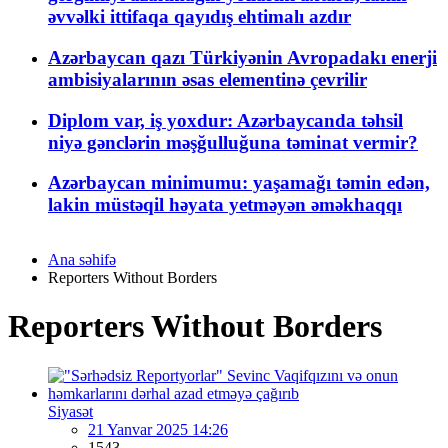
əvvəlki ittifaqa qayıdış ehtimalı azdır
Azərbaycan qazı Türkiyənin Avropadakı enerji
ambisiyalarının əsas elementinə çevrilir
Diplom var, iş yoxdur: Azərbaycanda təhsil
niyə gənclərin məşğulluğuna təminat vermir?
Azərbaycan minimumu: yaşamağı təmin edən,
lakin müstəqil həyata yetməyən əməkhaqqı
Ana səhifə
Reporters Without Borders
Reporters Without Borders
Siyasət
21 Yanvar 2025 14:26
1543