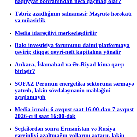
nəqliyyat böhranından necə qaçmaq olar?
Təbriz azadlığının salnaməsi: Məşrutə hərəkatı
və müasirlik
Media idarəçiliyi mərkəzləşdirilir
Bakı investisiya forumunu daimi platformaya
çevirir, diqqət qeyri-neft kapitalına yönəlir
Ankara, İslamabad və Ər-Riyad kimə qarşı
birləşir?
SOFAZ Perunun energetika sektoruna sərmayə
yatırıb, lakin sövdələşmənin məbləğini
açıqlamayıb
Media icmalı: 6 avqust saat 16:00-dan 7 avqust
2026-cı il saat 16:00-dək
Seçkilərdən sonra Ermənistan və Rusiya
gərginliyi azaltmağın yollarını axtarır, lakin