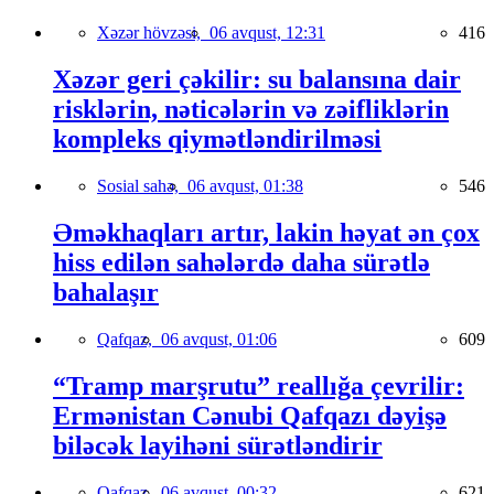
Xəzər hövzəsi,
06 avqust, 12:31
416
Xəzər geri çəkilir: su balansına dair
risklərin, nəticələrin və zəifliklərin
kompleks qiymətləndirilməsi
Sosial sahə,
06 avqust, 01:38
546
Əməkhaqları artır, lakin həyat ən çox
hiss edilən sahələrdə daha sürətlə
bahalaşır
Qafqaz,
06 avqust, 01:06
609
“Tramp marşrutu” reallığa çevrilir:
Ermənistan Cənubi Qafqazı dəyişə
biləcək layihəni sürətləndirir
Qafqaz,
06 avqust, 00:32
621