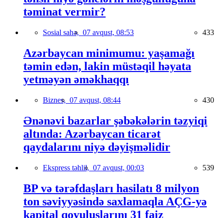
təminat vermir?
Sosial sahə,
07 avqust, 08:53
433
Azərbaycan minimumu: yaşamağı
təmin edən, lakin müstəqil həyata
yetməyən əməkhaqqı
Biznes,
07 avqust, 08:44
430
Ənənəvi bazarlar şəbəkələrin təzyiqi
altında: Azərbaycan ticarət
qaydalarını niyə dəyişməlidir
Ekspress təhlil,
07 avqust, 00:03
539
BP və tərəfdaşları hasilatı 8 milyon
ton səviyyəsində saxlamaqla AÇG-yə
kapital qoyuluşlarını 31 faiz