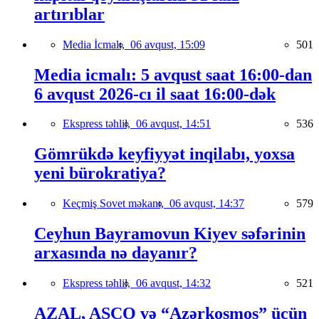
artırıblar
Media İcmalı,
06 avqust, 15:09
501
Media icmalı: 5 avqust saat 16:00-dan
6 avqust 2026-cı il saat 16:00-dək
Ekspress təhlil,
06 avqust, 14:51
536
Gömrükdə keyfiyyət inqilabı, yoxsa
yeni bürokratiya?
Keçmiş Sovet məkanı,
06 avqust, 14:37
579
Ceyhun Bayramovun Kiyev səfərinin
arxasında nə dayanır?
Ekspress təhlil,
06 avqust, 14:32
521
AZAL, ASCO və “Azərkosmos” üçün