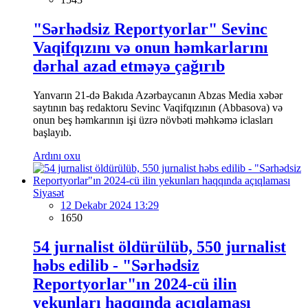
"Sərhədsiz Reportyorlar" Sevinc
Vaqifqızını və onun həmkarlarını
dərhal azad etməyə çağırıb
Yanvarın 21-də Bakıda Azərbaycanın Abzas Media xəbər
saytının baş redaktoru Sevinc Vaqifqızının (Abbasova) və
onun beş həmkarının işi üzrə növbəti məhkəmə iclasları
başlayıb.
Ardını oxu
Siyasət
12 Dekabr 2024 13:29
1650
54 jurnalist öldürülüb, 550 jurnalist
həbs edilib - "Sərhədsiz
Reportyorlar"ın 2024-cü ilin
yekunları haqqında açıqlaması