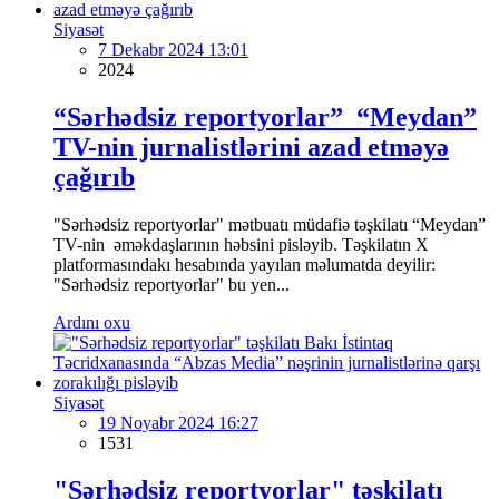
Siyasət
7 Dekabr 2024 13:01
2024
“Sərhədsiz reportyorlar” “Meydan”
TV-nin jurnalistlərini azad etməyə
çağırıb
"Sərhədsiz reportyorlar" mətbuatı müdafiə təşkilatı “Meydan”
TV-nin əməkdaşlarının həbsini pisləyib. Təşkilatın X
platformasındakı hesabında yayılan məlumatda deyilir:
"Sərhədsiz reportyorlar" bu yen...
Ardını oxu
Siyasət
19 Noyabr 2024 16:27
1531
"Sərhədsiz reportyorlar" təşkilatı