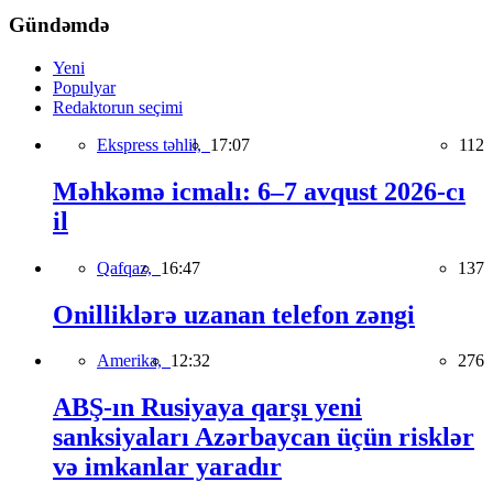
Gündəmdə
Yeni
Populyar
Redaktorun seçimi
Ekspress təhlil,
17:07
112
Məhkəmə icmalı: 6–7 avqust 2026-cı
il
Qafqaz,
16:47
137
Onilliklərə uzanan telefon zəngi
Amerika,
12:32
276
ABŞ-ın Rusiyaya qarşı yeni
sanksiyaları Azərbaycan üçün risklər
və imkanlar yaradır