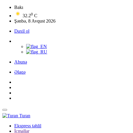
Bakı
0
32.2
C
Şənbə, 8 Avqust 2026
Daxil ol
Abunə
Əlaqə
Turan
Ekspress təhlil
İcmallar