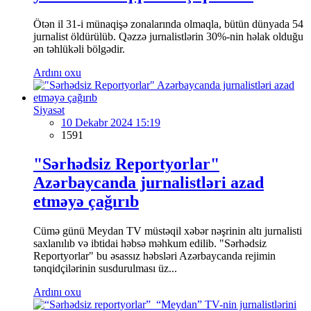
Ötən il 31-i münaqişə zonalarında olmaqla, bütün dünyada 54
jurnalist öldürülüb. Qəzzə jurnalistlərin 30%-nin həlak olduğu
ən təhlükəli bölgədir.
Ardını oxu
Siyasət
10 Dekabr 2024 15:19
1591
"Sərhədsiz Reportyorlar"
Azərbaycanda jurnalistləri azad
etməyə çağırıb
Cümə günü Meydan TV müstəqil xəbər nəşrinin altı jurnalisti
saxlanılıb və ibtidai həbsə məhkum edilib. "Sərhədsiz
Reportyorlar" bu əsassız həbsləri Azərbaycanda rejimin
tənqidçilərinin susdurulması üz...
Ardını oxu