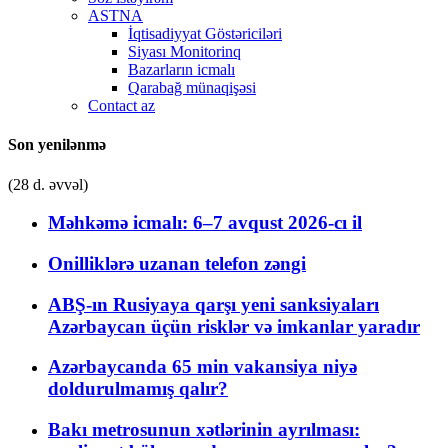
ASTNA
İqtisadiyyat Göstəriciləri
Siyası Monitorinq
Bazarların icmalı
Qarabağ münaqişəsi
Contact az
Son yenilənmə
(28 d. əvvəl)
Məhkəmə icmalı: 6–7 avqust 2026-cı il
Onilliklərə uzanan telefon zəngi
ABŞ-ın Rusiyaya qarşı yeni sanksiyaları
Azərbaycan üçün risklər və imkanlar yaradır
Azərbaycanda 65 min vakansiya niyə
doldurulmamış qalır?
Bakı metrosunun xətlərinin ayrılması: