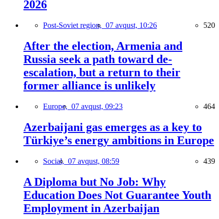
2026
Post-Soviet region,
07 avqust, 10:26
520
After the election, Armenia and
Russia seek a path toward de-
escalation, but a return to their
former alliance is unlikely
Europe,
07 avqust, 09:23
464
Azerbaijani gas emerges as a key to
Türkiye’s energy ambitions in Europe
Social,
07 avqust, 08:59
439
A Diploma but No Job: Why
Education Does Not Guarantee Youth
Employment in Azerbaijan