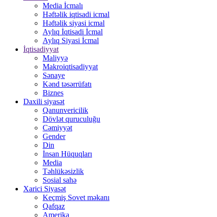
Media İcmalı
Həftəlik iqtisadi icmal
Həftəlik siyasi icmal
Aylıq İqtisadi İcmal
Aylıq Siyasi İcmal
İqtisadiyyat
Maliyyə
Makroiqtisadiyyat
Sənaye
Kənd təsərrüfatı
Biznes
Daxili siyasət
Qanunvericilik
Dövlət quruculuğu
Cəmiyyət
Gender
Din
İnsan Hüquqları
Media
Təhlükəsizlik
Sosial sahə
Xarici Siyasət
Keçmiş Sovet məkanı
Qafqaz
Amerika