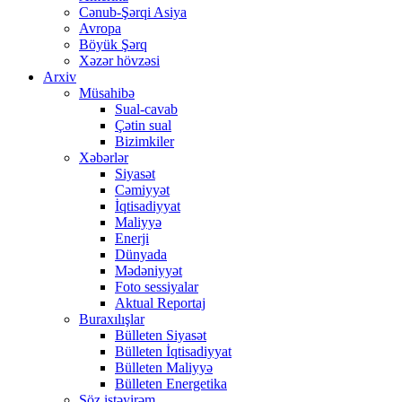
Cənub-Şərqi Asiya
Avropa
Böyük Şərq
Xəzər hövzəsi
Arxiv
Müsahibə
Sual-cavab
Çətin sual
Bizimkiler
Xəbərlər
Siyasət
Cəmiyyət
İqtisadiyyat
Maliyyə
Enerji
Dünyada
Mədəniyyət
Foto sessiyalar
Aktual Reportaj
Buraxılışlar
Bülleten Siyasət
Bülleten İqtisadiyyat
Bülleten Maliyyə
Bülleten Energetika
Söz istəyirəm