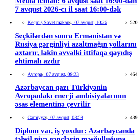
Media icmalı: 6 avqust saat 16:00-dan
7 avqust 2026-cı il saat 16:00-dək
Keçmiş Sovet məkanı,
07 avqust, 10:26
520
Seçkilərdən sonra Ermənistan və
Rusiya gərginliyi azaltmağın yollarını
axtarır, lakin əvvəlki ittifaqa qayıdış
ehtimalı azdır
Avropa,
07 avqust, 09:23
464
Azərbaycan qazı Türkiyənin
Avropadakı enerji ambisiyalarının
əsas elementinə çevrilir
Cəmiyyət,
07 avqust, 08:59
439
Diplom var, iş yoxdur: Azərbaycanda
təhsil niyə gənclərin məşğulluğuna