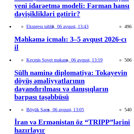
yeni idarəetmə modeli: Fərman hansı
dəyişiklikləri gətirir?
Ekspress təhlil,
06 avqust, 13:43
496
Məhkəmə icmalı: 3–5 avqust 2026-cı
il
Keçmiş Sovet məkanı,
06 avqust, 13:19
506
Sülh naminə diplomatiya: Tokayevin
döyüş əməliyyatlarının
dayandırılması və danışıqların
bərpası təşəbbüsü
Böyük Şərq,
06 avqust, 13:05
540
İran və Ermənistan öz “TRIPP”lərini
hazırlayır