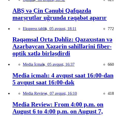
ABŞ və Çin Cənubi Qafqazda
marşrutlar uğrunda rəqabət aparır
Ekspress təhlil,
05 avqust, 18:11
772
Rəqəmsal Orta Dəhliz: Qazaxıstan və
Azərbaycan Xəzərin sahillərini fiber-
optik xətlə birləşdirdi
Media İcmalı,
05 avqust, 16:37
660
Media icmalı: 4 avqust saat 16:00-dan
5 avqust saat 16:00-dək
Media Review,
07 avqust, 16:10
418
Media Review: From 4:00 p.m. on
August 6 to 4:00 p.m. on August 7,