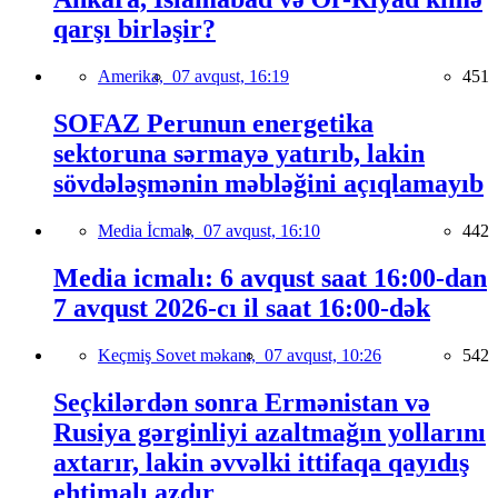
qarşı birləşir?
Amerika,
07 avqust, 16:19
451
SOFAZ Perunun energetika
sektoruna sərmayə yatırıb, lakin
sövdələşmənin məbləğini açıqlamayıb
Media İcmalı,
07 avqust, 16:10
442
Media icmalı: 6 avqust saat 16:00-dan
7 avqust 2026-cı il saat 16:00-dək
Keçmiş Sovet məkanı,
07 avqust, 10:26
542
Seçkilərdən sonra Ermənistan və
Rusiya gərginliyi azaltmağın yollarını
axtarır, lakin əvvəlki ittifaqa qayıdış
ehtimalı azdır