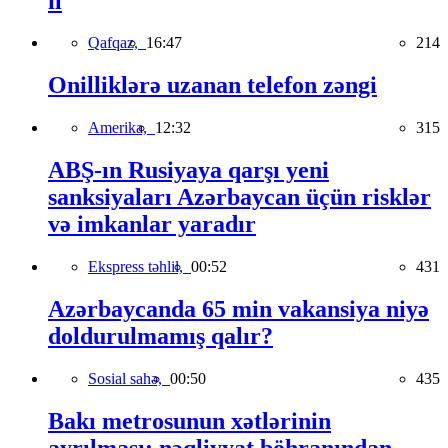
il
Qafqaz,
16:47
214
Onilliklərə uzanan telefon zəngi
Amerika,
12:32
315
ABŞ-ın Rusiyaya qarşı yeni
sanksiyaları Azərbaycan üçün risklər
və imkanlar yaradır
Ekspress təhlil,
00:52
431
Azərbaycanda 65 min vakansiya niyə
doldurulmamış qalır?
Sosial sahə,
00:50
435
Bakı metrosunun xətlərinin
ayrılması: nəqliyyat böhranından