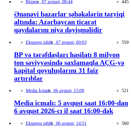
Biznes,
07 avqust, 08:44
445
Ənənəvi bazarlar şəbəkələrin təzyiqi
altında: Azərbaycan ticarət
qaydalarını niyə dəyişməlidir
Ekspress təhlil,
07 avqust, 00:03
559
BP və tərəfdaşları hasilatı 8 milyon
ton səviyyəsində saxlamaqla AÇG-yə
kapital qoyuluşlarını 31 faiz
artırıblar
Media İcmalı,
06 avqust, 15:09
521
Media icmalı: 5 avqust saat 16:00-dan
6 avqust 2026-cı il saat 16:00-dək
Ekspress təhlil,
06 avqust, 14:51
560