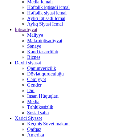
Media İcmalı
Həftəlik iqtisadi icmal
Həftəlik siyasi icmal
Aylıq İqtisadi İcmal
Aylıq Siyasi İcmal
İqtisadiyyat
Maliyyə
Makroiqtisadiyyat
Sənaye
Kənd təsərrüfatı
Biznes
Daxili siyasət
Qanunvericilik
Dövlət quruculuğu
Cəmiyyət
Gender
Din
İnsan Hüquqları
Media
Təhlükəsizlik
Sosial sahə
Xarici Siyasət
Keçmiş Sovet məkanı
Qafqaz
Amerika