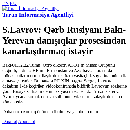
EN
RU
Turan İnformasiya Agentliyi
S.Lavrov: Qərb Rusiyanı Bakı-
Yerevan danışıqlar prosesindən
kənarlaşdırmaq istəyir
Bakı/01.12.22/Turan: Qərb ölkələri ATƏT-in Minsk Qrupunu
dağıdıb, indi isə RF-nin Ermənistan və Azərbaycan arasında
münasibətlərin normallaşdırılması üzrə vasitəçilik səylərinə müdaxilə
etməyə çalışırlar. Bu barədə RF XİN başçısı Sergey Lavrov
dekabrın 1-də keçirilən videokonfransda bildirib.Lavrovun sözlərinə
görə, Rusiya sərhədin delimitasiyası məsələsində Ermənistana və
Azərbaycana kömək edir və sülh müqaviləsinin razılaşdırılmasına
kömək edəc...
Daha çox oxumaq üçün daxil olun və ya abunə olun
Daxil ol
Abunə ol