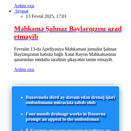
Ardını oxu
Siyasət
13 Fevral 2025, 17:01
Məhkəmə Şahnaz Bəylərqızını azad
etməyib
Fevralın 13-də Apellyasiya Məhkəməsi jurnalist Şahnaz
Bəylərqızının həbsilə bağlı Xətai Rayon Məhkəməsinin
qərarından müdafiə tərəfinin şikayətini təmin etməyib.
Ardını oxu
Buzovnada dörd ay davam edən drenaj işləri
ombudsmana müraciətə səbəb olub
Four-month drainage works in Buzovna
prompt an appeal to the ombudsman
В Бузовна четырехмесячные работы по