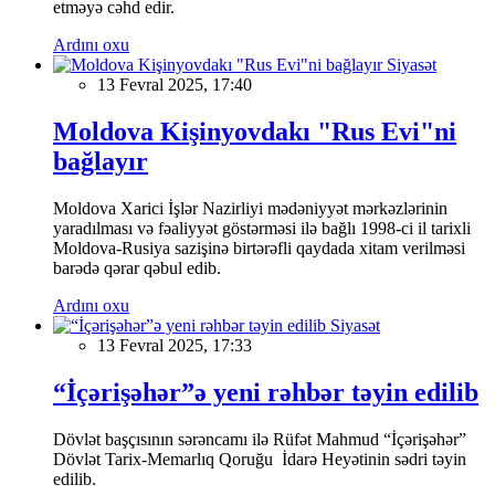
etməyə cəhd edir.
Ardını oxu
Siyasət
13 Fevral 2025, 17:40
Moldova Kişinyovdakı "Rus Evi"ni
bağlayır
Moldova Xarici İşlər Nazirliyi mədəniyyət mərkəzlərinin
yaradılması və fəaliyyət göstərməsi ilə bağlı 1998-ci il tarixli
Moldova-Rusiya sazişinə birtərəfli qaydada xitam verilməsi
barədə qərar qəbul edib.
Ardını oxu
Siyasət
13 Fevral 2025, 17:33
“İçərişəhər”ə yeni rəhbər təyin edilib
Dövlət başçısının sərəncamı ilə Rüfət Mahmud “İçərişəhər”
Dövlət Tarix-Memarlıq Qoruğu İdarə Heyətinin sədri təyin
edilib.