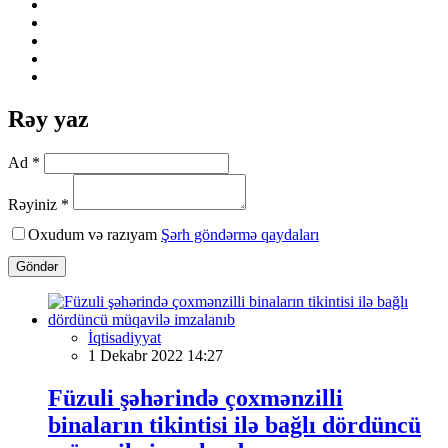
Rəy yaz
Ad *
Rəyiniz *
Oxudum və razıyam
Şərh göndərmə qaydaları
Göndər
İqtisadiyyat
1 Dekabr 2022 14:27
Füzuli şəhərində çoxmənzilli
binaların tikintisi ilə bağlı dördüncü