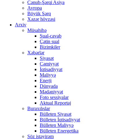
Cənub-Şərqi Asiya
Avropa
Böyük Şərq
Xəzər hövzəsi
Arxiv
Müsahibə
Sual-cavab
Çətin sual
Bizimkiler
Xəbərlər
Siyasət
Cəmiyyət
İqtisadiyyat
Maliyyə
Enerji
Dünyada
Mədəniyyət
Foto sessiyalar
Aktual Reportaj
Buraxılışlar
Bülleten Siyasət
Bülleten İqtisadiyyat
Bülleten Maliyyə
Bülleten Energetika
Söz istəyirəm