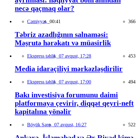
necə qaçmaq olar?
Cəmiyyət,
00:41
366
Təbriz azadlığının salnaməsi:
Məşrutə hərəkatı və müasirlik
Ekspress təhlil,
07 avqust, 17:28
453
Media idarəçiliyi mərkəzləşdirilir
Ekspress təhlil,
07 avqust, 17:00
494
Bakı investisiya forumunu daimi
platformaya çevirir, diqqət qeyri-neft
kapitalına yönəlir
Böyük Şərq,
07 avqust, 16:27
522
Ankara, İslamabad və Ər-Riyad kimə