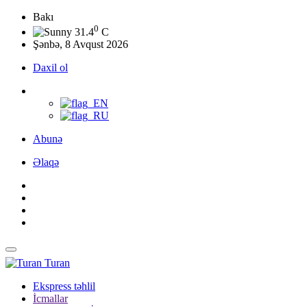
Bakı
0
31.4
C
Şənbə, 8 Avqust 2026
Daxil ol
Abunə
Əlaqə
Turan
Ekspress təhlil
İcmallar