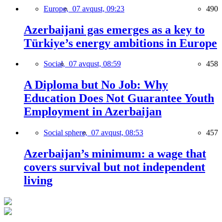
Europe,
07 avqust, 09:23
490
Azerbaijani gas emerges as a key to
Türkiye’s energy ambitions in Europe
Social,
07 avqust, 08:59
458
A Diploma but No Job: Why
Education Does Not Guarantee Youth
Employment in Azerbaijan
Social sphere,
07 avqust, 08:53
457
Azerbaijan’s minimum: a wage that
covers survival but not independent
living