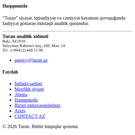
Haqqımızda
“Turan” siyasət, iqtisadiyyat və cəmiyyət həyatının qovuşuğunda
fəaliyyət göstərən müstəqil analitik qurumdur.
Turan analitik xidməti
Bakı, AZ1010
Süleyman Rəhimov küç.,186, Mən. 24
Tel.: (+99412) 440 11 96
agency@turan.az
Faydalı
İstifadə şərtləri
Məxfilik siyasti
Abunə
Haqqımızda
Bizim mütəxəssislərimiz
Arxiv
CONTACT AZ
© 2026 Turan. Bütün hüquqlar qorunur.