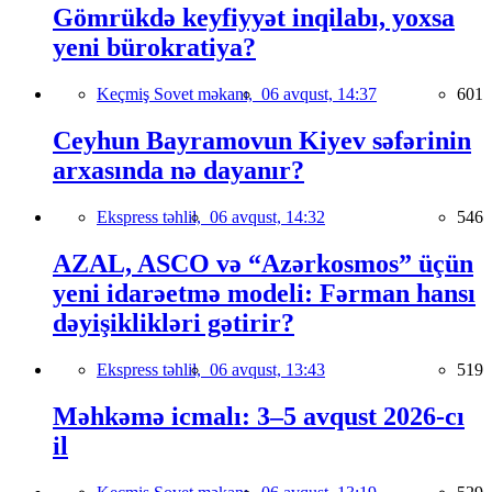
Gömrükdə keyfiyyət inqilabı, yoxsa
yeni bürokratiya?
Keçmiş Sovet məkanı,
06 avqust, 14:37
601
Ceyhun Bayramovun Kiyev səfərinin
arxasında nə dayanır?
Ekspress təhlil,
06 avqust, 14:32
546
AZAL, ASCO və “Azərkosmos” üçün
yeni idarəetmə modeli: Fərman hansı
dəyişiklikləri gətirir?
Ekspress təhlil,
06 avqust, 13:43
519
Məhkəmə icmalı: 3–5 avqust 2026-cı
il