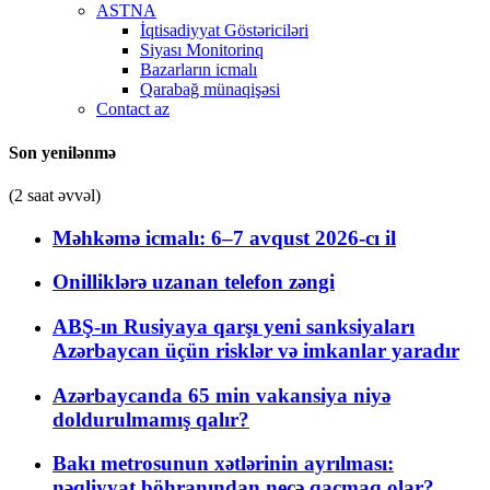
ASTNA
İqtisadiyyat Göstəriciləri
Siyası Monitorinq
Bazarların icmalı
Qarabağ münaqişəsi
Contact az
Son yenilənmə
(2 saat əvvəl)
Məhkəmə icmalı: 6–7 avqust 2026-cı il
Onilliklərə uzanan telefon zəngi
ABŞ-ın Rusiyaya qarşı yeni sanksiyaları
Azərbaycan üçün risklər və imkanlar yaradır
Azərbaycanda 65 min vakansiya niyə
doldurulmamış qalır?
Bakı metrosunun xətlərinin ayrılması:
nəqliyyat böhranından necə qaçmaq olar?