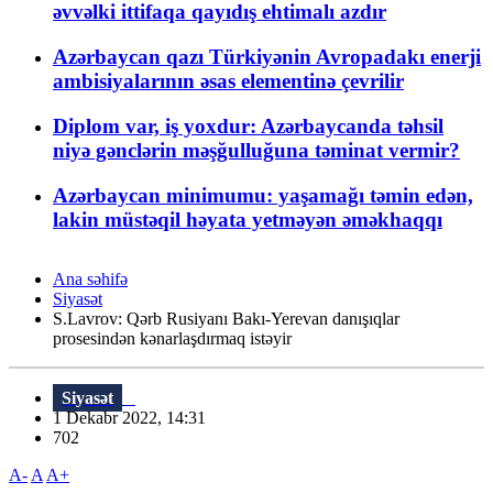
əvvəlki ittifaqa qayıdış ehtimalı azdır
Azərbaycan qazı Türkiyənin Avropadakı enerji
ambisiyalarının əsas elementinə çevrilir
Diplom var, iş yoxdur: Azərbaycanda təhsil
niyə gənclərin məşğulluğuna təminat vermir?
Azərbaycan minimumu: yaşamağı təmin edən,
lakin müstəqil həyata yetməyən əməkhaqqı
Ana səhifə
Siyasət
S.Lavrov: Qərb Rusiyanı Bakı-Yerevan danışıqlar
prosesindən kənarlaşdırmaq istəyir
Siyasət
1 Dekabr 2022, 14:31
702
A-
A
A+