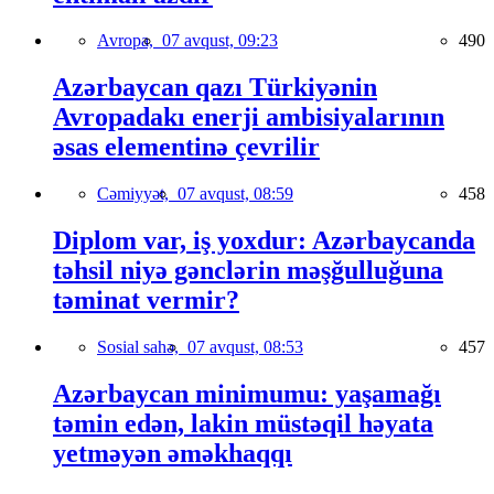
Avropa,
07 avqust, 09:23
490
Azərbaycan qazı Türkiyənin
Avropadakı enerji ambisiyalarının
əsas elementinə çevrilir
Cəmiyyət,
07 avqust, 08:59
458
Diplom var, iş yoxdur: Azərbaycanda
təhsil niyə gənclərin məşğulluğuna
təminat vermir?
Sosial sahə,
07 avqust, 08:53
457
Azərbaycan minimumu: yaşamağı
təmin edən, lakin müstəqil həyata
yetməyən əməkhaqqı