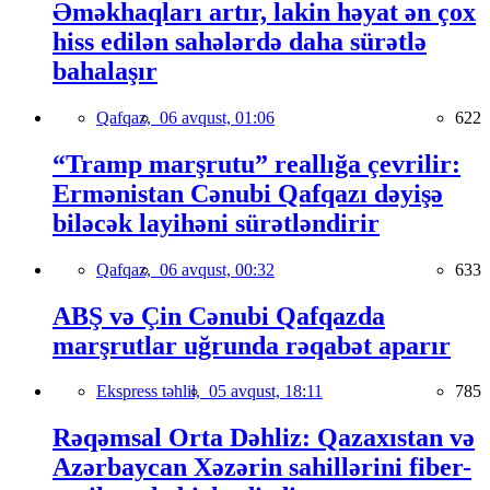
Əməkhaqları artır, lakin həyat ən çox
hiss edilən sahələrdə daha sürətlə
bahalaşır
Qafqaz,
06 avqust, 01:06
622
“Tramp marşrutu” reallığa çevrilir:
Ermənistan Cənubi Qafqazı dəyişə
biləcək layihəni sürətləndirir
Qafqaz,
06 avqust, 00:32
633
ABŞ və Çin Cənubi Qafqazda
marşrutlar uğrunda rəqabət aparır
Ekspress təhlil,
05 avqust, 18:11
785
Rəqəmsal Orta Dəhliz: Qazaxıstan və
Azərbaycan Xəzərin sahillərini fiber-