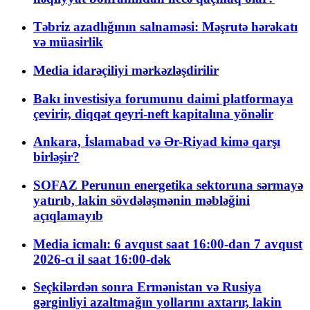
Təbriz azadlığının salnaməsi: Məşrutə hərəkatı
və müasirlik
Media idarəçiliyi mərkəzləşdirilir
Bakı investisiya forumunu daimi platformaya
çevirir, diqqət qeyri-neft kapitalına yönəlir
Ankara, İslamabad və Ər-Riyad kimə qarşı
birləşir?
SOFAZ Perunun energetika sektoruna sərmayə
yatırıb, lakin sövdələşmənin məbləğini
açıqlamayıb
Media icmalı: 6 avqust saat 16:00-dan 7 avqust
2026-cı il saat 16:00-dək
Seçkilərdən sonra Ermənistan və Rusiya
gərginliyi azaltmağın yollarını axtarır, lakin