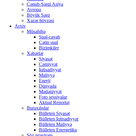
Cənub-Şərqi Asiya
Avropa
Böyük Şərq
Xəzər hövzəsi
Arxiv
Müsahibə
Sual-cavab
Çətin sual
Bizimkiler
Xəbərlər
Siyasət
Cəmiyyət
İqtisadiyyat
Maliyyə
Enerji
Dünyada
Mədəniyyət
Foto sessiyalar
Aktual Reportaj
Buraxılışlar
Bülleten Siyasət
Bülleten İqtisadiyyat
Bülleten Maliyyə
Bülleten Energetika
Söz istəyirəm