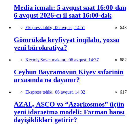
Media icmalı: 5 avqust saat 16:00-dan
6 avqust 2026-cı il saat 16:00-dək
Ekspress təhlil,
06 avqust, 14:51
643
Gömrükdə keyfiyyət inqilabı, yoxsa
yeni bürokratiya?
Keçmiş Sovet məkanı,
06 avqust, 14:37
682
Ceyhun Bayramovun Kiyev səfərinin
arxasında nə dayanır?
Ekspress təhlil,
06 avqust, 14:32
617
AZAL, ASCO və “Azərkosmos” üçün
yeni idarəetmə modeli: Fərman hansı
dəyişiklikləri gətirir?