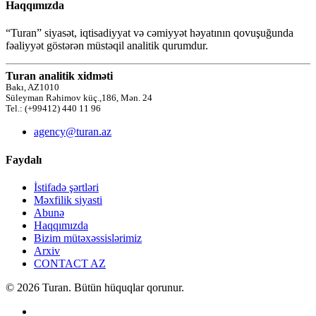
Haqqımızda
“Turan” siyasət, iqtisadiyyat və cəmiyyət həyatının qovuşuğunda
fəaliyyət göstərən müstəqil analitik qurumdur.
Turan analitik xidməti
Bakı, AZ1010
Süleyman Rəhimov küç.,186, Mən. 24
Tel.: (+99412) 440 11 96
agency@turan.az
Faydalı
İstifadə şərtləri
Məxfilik siyasti
Abunə
Haqqımızda
Bizim mütəxəssislərimiz
Arxiv
CONTACT AZ
© 2026 Turan. Bütün hüquqlar qorunur.