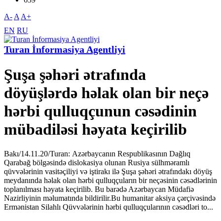
A-
A
A+
EN
RU
Turan İnformasiya Agentliyi
Şuşa şəhəri ətrafında
döyüşlərdə həlak olan bir neçə
hərbi qulluqçunun cəsədinin
mübadiləsi həyata keçirilib
Bakı/14.11.20/Turan: Azərbaycanın Respublikasının Dağlıq
Qarabağ bölgəsində dislokasiya olunan Rusiya sülhməramlı
qüvvələrinin vasitəçiliyi və iştirakı ilə Şuşa şəhəri ətrafındakı döyüş
meydanında həlak olan hərbi qulluqçuların bir neçəsinin cəsədlərinin
toplanılması həyata keçirilib. Bu barədə Azərbaycan Müdafiə
Nazirliyinin məlumatında bildirilir.Bu humanitar aksiya çərçivəsində
Ermənistan Silahlı Qüvvələrinin hərbi qulluqçularının cəsədləri to...