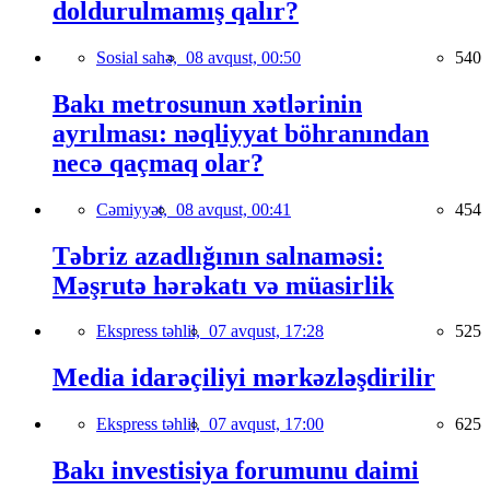
doldurulmamış qalır?
Sosial sahə,
08 avqust, 00:50
540
Bakı metrosunun xətlərinin
ayrılması: nəqliyyat böhranından
necə qaçmaq olar?
Cəmiyyət,
08 avqust, 00:41
454
Təbriz azadlığının salnaməsi:
Məşrutə hərəkatı və müasirlik
Ekspress təhlil,
07 avqust, 17:28
525
Media idarəçiliyi mərkəzləşdirilir
Ekspress təhlil,
07 avqust, 17:00
625
Bakı investisiya forumunu daimi