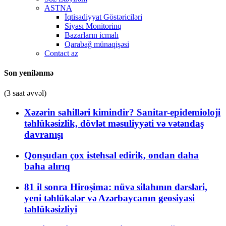
ASTNA
İqtisadiyyat Göstəriciləri
Siyası Monitorinq
Bazarların icmalı
Qarabağ münaqişəsi
Contact az
Son yenilənmə
(3 saat əvvəl)
Xəzərin sahilləri kimindir? Sanitar-epidemioloji
təhlükəsizlik, dövlət məsuliyyəti və vətəndaş
davranışı
Qonşudan çox istehsal edirik, ondan daha
baha alırıq
81 il sonra Hiroşima: nüvə silahının dərsləri,
yeni təhlükələr və Azərbaycanın geosiyasi
təhlükəsizliyi