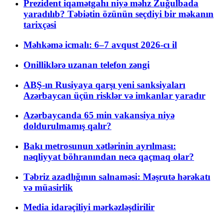
Prezident iqamətgahı niyə məhz Zuğulbada
yaradılıb? Təbiətin özünün seçdiyi bir məkanın
tarixçəsi
Məhkəmə icmalı: 6–7 avqust 2026-cı il
Onilliklərə uzanan telefon zəngi
ABŞ-ın Rusiyaya qarşı yeni sanksiyaları
Azərbaycan üçün risklər və imkanlar yaradır
Azərbaycanda 65 min vakansiya niyə
doldurulmamış qalır?
Bakı metrosunun xətlərinin ayrılması:
nəqliyyat böhranından necə qaçmaq olar?
Təbriz azadlığının salnaməsi: Məşrutə hərəkatı
və müasirlik
Media idarəçiliyi mərkəzləşdirilir