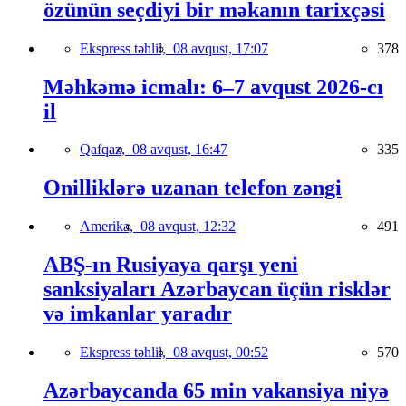
özünün seçdiyi bir məkanın tarixçəsi
Ekspress təhlil,
08 avqust, 17:07
378
Məhkəmə icmalı: 6–7 avqust 2026-cı
il
Qafqaz,
08 avqust, 16:47
335
Onilliklərə uzanan telefon zəngi
Amerika,
08 avqust, 12:32
491
ABŞ-ın Rusiyaya qarşı yeni
sanksiyaları Azərbaycan üçün risklər
və imkanlar yaradır
Ekspress təhlil,
08 avqust, 00:52
570
Azərbaycanda 65 min vakansiya niyə