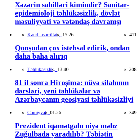
Xəzərin sahilləri kimindir? Sanitar-
epidemioloji təhlükəsizlik, dövlət
məsuliyyəti və vətəndaş davranışı
Kənd təsərrüfatı,
15:26
411
Qonşudan çox istehsal edirik, ondan
daha baha alırıq
Təhlükəsizlik,
13:40
208
81 il sonra Hiroşima: nüvə silahının
dərsləri, yeni təhlükələr və
Azərbaycanın geosiyasi təhlükəsizliyi
Cəmiyyət,
01:26
349
Prezident iqamətgahı niyə məhz
Zuğulbada yaradılıb? Təbiətin