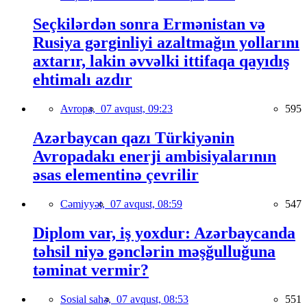
Seçkilərdən sonra Ermənistan və
Rusiya gərginliyi azaltmağın yollarını
axtarır, lakin əvvəlki ittifaqa qayıdış
ehtimalı azdır
Avropa,
07 avqust, 09:23
595
Azərbaycan qazı Türkiyənin
Avropadakı enerji ambisiyalarının
əsas elementinə çevrilir
Cəmiyyət,
07 avqust, 08:59
547
Diplom var, iş yoxdur: Azərbaycanda
təhsil niyə gənclərin məşğulluğuna
təminat vermir?
Sosial sahə,
07 avqust, 08:53
551