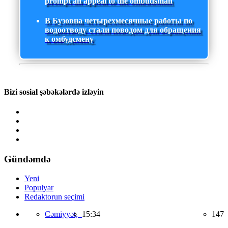
prompt an appeal to the ombudsman
В Бузовна четырехмесячные работы по
водоотводу стали поводом для обращения
к омбудсмену
Bizi sosial şəbəkələrdə izləyin
Gündəmdə
Yeni
Populyar
Redaktorun seçimi
Cəmiyyət,
15:34
147