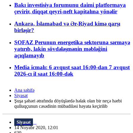
Bakı investisiya forumunu daimi platformaya
çevirir, diqqət qeyri-neft kapitalına yönəlir
Ankara, İslamabad və Ər-Riyad kimə qarşı
birləşir?
SOFAZ Perunun energetika sektoruna sərmayə
yatırıb, lakin sövdələşmənin məbləğini
açıqlamayıb
Media icmalı: 6 avqust saat 16:00-dan 7 avqust
2026-cı il saat 16:00-dək
Ana səhifə
Siyasət
Şuşa şəhəri ətrafında döyüşlərdə həlak olan bir neçə hərbi
qulluqçunun cəsədinin mübadiləsi həyata keçirilib
Siyasət
14 Noyabr 2020, 12:01
639