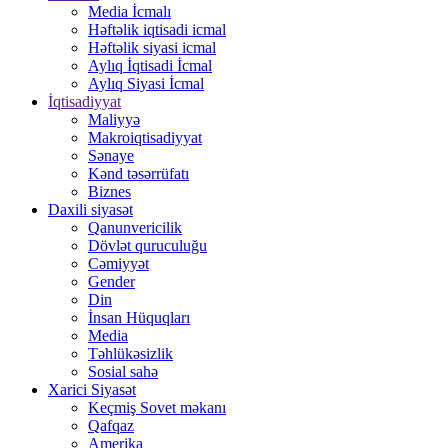
Media İcmalı
Həftəlik iqtisadi icmal
Həftəlik siyasi icmal
Aylıq İqtisadi İcmal
Aylıq Siyasi İcmal
İqtisadiyyat
Maliyyə
Makroiqtisadiyyat
Sənaye
Kənd təsərrüfatı
Biznes
Daxili siyasət
Qanunvericilik
Dövlət quruculuğu
Cəmiyyət
Gender
Din
İnsan Hüquqları
Media
Təhlükəsizlik
Sosial sahə
Xarici Siyasət
Keçmiş Sovet məkanı
Qafqaz
Amerika