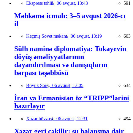
Ekspress təhlil,
06 avqust, 13:43
591
Məhkəmə icmalı: 3–5 avqust 2026-cı
il
Keçmiş Sovet məkanı,
06 avqust, 13:19
603
Sülh naminə diplomatiya: Tokayevin
döyüş əməliyyatlarının
dayandırılması və danışıqların
bərpası təşəbbüsü
Böyük Şərq,
06 avqust, 13:05
634
İran və Ermənistan öz “TRIPP”lərini
hazırlayır
Xəzər hövzəsi,
06 avqust, 12:31
494
Xəzər geri çəkilir: su balansına dair