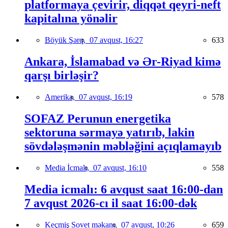
platformaya çevirir, diqqət qeyri-neft
kapitalına yönəlir
Böyük Şərq,
07 avqust, 16:27
633
Ankara, İslamabad və Ər-Riyad kimə
qarşı birləşir?
Amerika,
07 avqust, 16:19
578
SOFAZ Perunun energetika
sektoruna sərmayə yatırıb, lakin
sövdələşmənin məbləğini açıqlamayıb
Media İcmalı,
07 avqust, 16:10
558
Media icmalı: 6 avqust saat 16:00-dan
7 avqust 2026-cı il saat 16:00-dək
Keçmiş Sovet məkanı,
07 avqust, 10:26
659