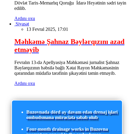
Dövlət Tarix-Memarlıq Qoruğu İdarə Heyətinin sədri təyin
edilib.
Ardını oxu
Siyasət
13 Fevral 2025, 17:01
Məhkəmə Şahnaz Bəylərqızını azad
etməyib
Fevralın 13-də Apellyasiya Məhkəməsi jurnalist Şahnaz
Bəylərqızının həbsilə bağlı Xətai Rayon Məhkəməsinin
qərarından müdafiə tərəfinin şikayətini təmin etməyib.
Ardını oxu
Buzovnada dörd ay davam edən drenaj işləri
ombudsmana müraciətə səbəb olub
Four-month drainage works in Buzovna