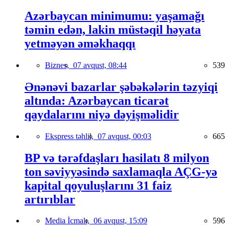
Azərbaycan minimumu: yaşamağı
təmin edən, lakin müstəqil həyata
yetməyən əməkhaqqı
Biznes,
07 avqust, 08:44
539
Ənənəvi bazarlar şəbəkələrin təzyiqi
altında: Azərbaycan ticarət
qaydalarını niyə dəyişməlidir
Ekspress təhlil,
07 avqust, 00:03
665
BP və tərəfdaşları hasilatı 8 milyon
ton səviyyəsində saxlamaqla AÇG-yə
kapital qoyuluşlarını 31 faiz
artırıblar
Media İcmalı,
06 avqust, 15:09
596