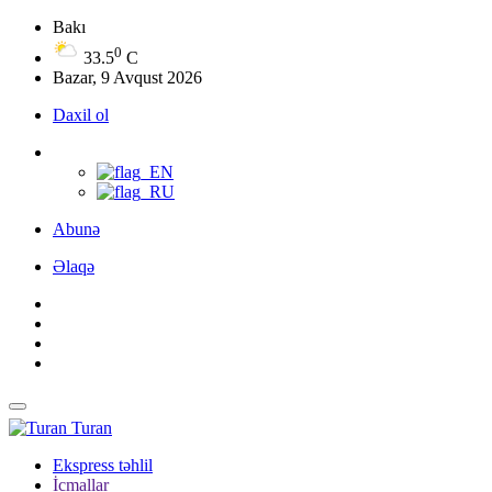
Bakı
0
33.5
C
Bazar, 9 Avqust 2026
Daxil ol
Abunə
Əlaqə
Turan
Ekspress təhlil
İcmallar