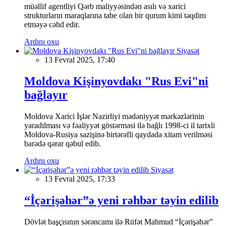
müəllif agentliyi Qərb maliyyəsindən asılı və xarici
strukturların maraqlarına tabe olan bir qurum kimi təqdim
etməyə cəhd edir.
Ardını oxu
Siyasət
13 Fevral 2025, 17:40
Moldova Kişinyovdakı "Rus Evi"ni
bağlayır
Moldova Xarici İşlər Nazirliyi mədəniyyət mərkəzlərinin
yaradılması və fəaliyyət göstərməsi ilə bağlı 1998-ci il tarixli
Moldova-Rusiya sazişinə birtərəfli qaydada xitam verilməsi
barədə qərar qəbul edib.
Ardını oxu
Siyasət
13 Fevral 2025, 17:33
“İçərişəhər”ə yeni rəhbər təyin edilib
Dövlət başçısının sərəncamı ilə Rüfət Mahmud “İçərişəhər”