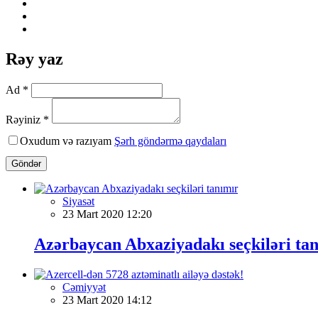
Rəy yaz
Ad *
Rəyiniz *
Oxudum və razıyam
Şərh göndərmə qaydaları
Göndər
Siyasət
23 Mart 2020 12:20
Azərbaycan Abxaziyadakı seçkiləri ta
Cəmiyyət
23 Mart 2020 14:12