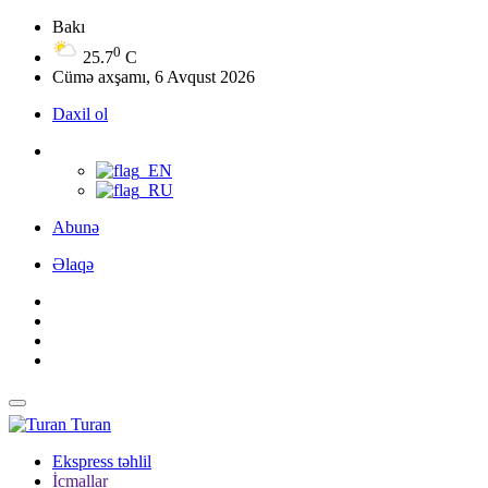
Bakı
0
25.7
C
Cümə axşamı, 6 Avqust 2026
Daxil ol
Abunə
Əlaqə
Turan
Ekspress təhlil
İcmallar