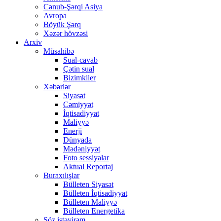
Cənub-Şərqi Asiya
Avropa
Böyük Şərq
Xəzər hövzəsi
Arxiv
Müsahibə
Sual-cavab
Çətin sual
Bizimkiler
Xəbərlər
Siyasət
Cəmiyyət
İqtisadiyyat
Maliyyə
Enerji
Dünyada
Mədəniyyət
Foto sessiyalar
Aktual Reportaj
Buraxılışlar
Bülleten Siyasət
Bülleten İqtisadiyyat
Bülleten Maliyyə
Bülleten Energetika
Söz istəyirəm