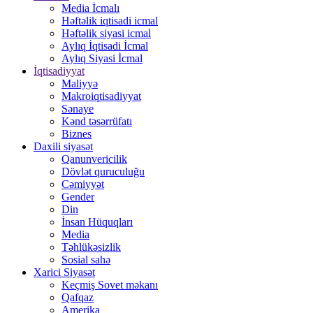
Media İcmalı
Həftəlik iqtisadi icmal
Həftəlik siyasi icmal
Aylıq İqtisadi İcmal
Aylıq Siyasi İcmal
İqtisadiyyat
Maliyyə
Makroiqtisadiyyat
Sənaye
Kənd təsərrüfatı
Biznes
Daxili siyasət
Qanunvericilik
Dövlət quruculuğu
Cəmiyyət
Gender
Din
İnsan Hüquqları
Media
Təhlükəsizlik
Sosial sahə
Xarici Siyasət
Keçmiş Sovet məkanı
Qafqaz
Amerika