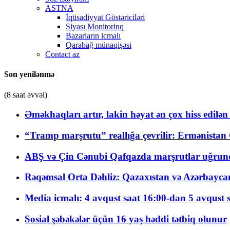
ASTNA
İqtisadiyyat Göstəriciləri
Siyası Monitorinq
Bazarların icmalı
Qarabağ münaqişəsi
Contact az
Son yenilənmə
(8 saat əvvəl)
Əməkhaqları artır, lakin həyat ən çox hiss edilən
“Tramp marşrutu” reallığa çevrilir: Ermənistan C
ABŞ və Çin Cənubi Qafqazda marşrutlar uğrund
Rəqəmsal Orta Dəhliz: Qazaxıstan və Azərbaycan Xə
Media icmalı: 4 avqust saat 16:00-dan 5 avqust 
Sosial şəbəkələr üçün 16 yaş həddi tətbiq olunur