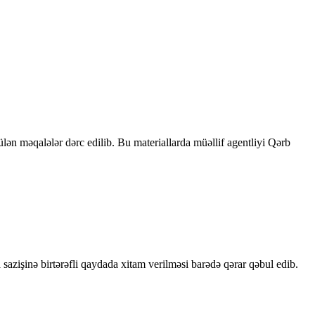
rülən məqalələr dərc edilib. Bu materiallarda müəllif agentliyi Qərb
sazişinə birtərəfli qaydada xitam verilməsi barədə qərar qəbul edib.