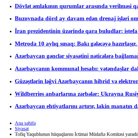
Dövlət əmlakının qurumlar arasında verilməsi qay
Buzovnada dörd ay davam edən drenaj işləri o
İran prezidentinin üzərində qara buludlar: istef
Metroda 10 aylıq sınaq: Bakı gələcəyə hazırlaşı
Azərbaycan gənclər siyasətini nəticələrə bağlamağ
Azərbaycanın kommunal hesabı: vətəndaşlar daha ç
Güzəştlərin ləğvi Azərbaycanın hibrid və elektro
Wildberries anbarlarına zərbələr: Ukrayna Rusiya
Azərbaycan ehtiyatlarını artırır, lakin manatın da
Ana səhifə
Siyasət
Tofiq Yaqublunun hüquqlarını İctimai Müdafiə Komitəsi yaradı