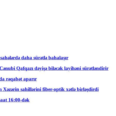
 sahələrdə daha sürətlə bahalaşır
ənubi Qafqazı dəyişə biləcək layihəni sürətləndirir
a rəqabət aparır
zərin sahillərini fiber-optik xətlə birləşdirdi
saat 16:00-dək