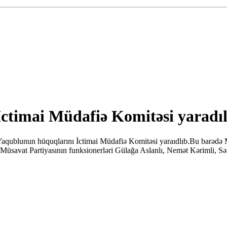
ctimai Müdafiə Komitəsi yaradıl
Yaqublunun hüquqlarını İctimai Müdafiə Komitəsi yaraıdlıb.Bu barədə
Müsavat Partiyasının funksionerləri Gülağa Aslanlı, Nemət Kərimli, S