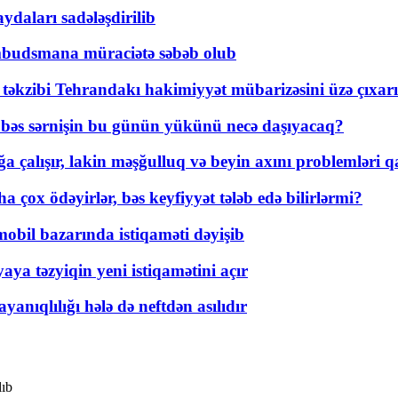
daları sadələşdirilib
mbudsmana müraciətə səbəb olub
a təkzibi Tehrandakı hakimiyyət mübarizəsini üzə çıxarı
r, bəs sərnişin bu günün yükünü necə daşıyacaq?
a çalışır, lakin məşğulluq və beyin axını problemləri qa
ox ödəyirlər, bəs keyfiyyət tələb edə bilirlərmi?
mobil bazarında istiqaməti dəyişib
ya təzyiqin yeni istiqamətini açır
yanıqlılığı hələ də neftdən asılıdır
lıb