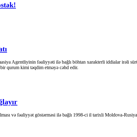
əstək!
atı
iya Agentliyinin fəaliyyəti ilə bağlı böhtan xarakterli iddialar irəli sü
n bir qurum kimi təqdim etməyə cəhd edir.
ğlayır
ası və fəaliyyət göstərməsi ilə bağlı 1998-ci il tarixli Moldova-Rusiya 