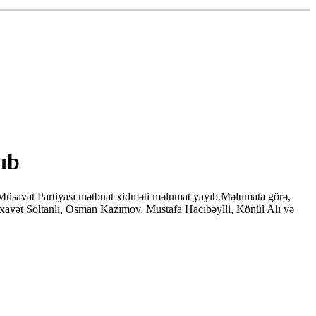
ıb
 Müsavat Partiyası mətbuat xidməti məlumat yayıb.Məlumata görə,
əxavət Soltanlı, Osman Kazımov, Mustafa Hacıbəylli, Könül Alı və