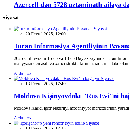
Azercell-dən 5728 aztəminatlı ailəyə d
Siyasət
Siyasət
20 Fevral 2025, 12:00
Turan İnformasiya Agentliyinin Bəyan
2025-ci il fevralın 15-də və 18-də Day.az saytında Turan İnformas
maliyyəsindən asılı və xarici strukturların maraqlarına tabe ola
Ardını oxu
Siyasət
13 Fevral 2025, 17:40
Moldova Kişinyovdakı "Rus Evi"ni ba
Moldova Xarici İşlər Nazirliyi mədəniyyət mərkəzlərinin yaradılm
Ardını oxu
Siyasət
13 Fevral 2025, 17:33