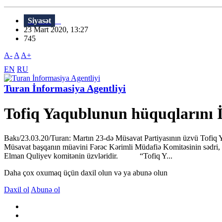
Siyasət
23 Mart 2020, 13:27
745
A-
A
A+
EN
RU
Turan İnformasiya Agentliyi
Tofiq Yaqublunun hüquqlarını İ
Bakı/23.03.20/Turan: Martın 23-də Müsavat Partiyasının üzvü Tofiq 
Müsavat başqanın müavini Fərəc Kərimli Müdafiə Komitəsinin sədri, 
Elman Quliyev komitənin üzvləridir. “Tofiq Y...
Daha çox oxumaq üçün daxil olun və ya abunə olun
Daxil ol
Abunə ol