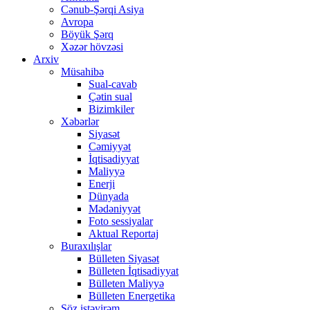
Cənub-Şərqi Asiya
Avropa
Böyük Şərq
Xəzər hövzəsi
Arxiv
Müsahibə
Sual-cavab
Çətin sual
Bizimkiler
Xəbərlər
Siyasət
Cəmiyyət
İqtisadiyyat
Maliyyə
Enerji
Dünyada
Mədəniyyət
Foto sessiyalar
Aktual Reportaj
Buraxılışlar
Bülleten Siyasət
Bülleten İqtisadiyyat
Bülleten Maliyyə
Bülleten Energetika
Söz istəyirəm