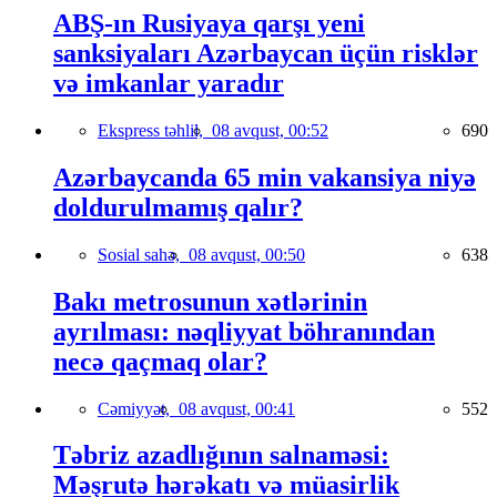
ABŞ-ın Rusiyaya qarşı yeni
sanksiyaları Azərbaycan üçün risklər
və imkanlar yaradır
Ekspress təhlil,
08 avqust, 00:52
690
Azərbaycanda 65 min vakansiya niyə
doldurulmamış qalır?
Sosial sahə,
08 avqust, 00:50
638
Bakı metrosunun xətlərinin
ayrılması: nəqliyyat böhranından
necə qaçmaq olar?
Cəmiyyət,
08 avqust, 00:41
552
Təbriz azadlığının salnaməsi:
Məşrutə hərəkatı və müasirlik