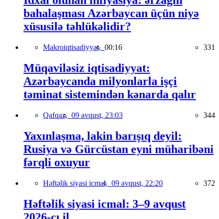
İdxal olunan inflyasiya: ərzağın
bahalaşması Azərbaycan üçün niyə
xüsusilə təhlükəlidir?
Makroiqtisadiyyat,
00:16
331
Müqaviləsiz iqtisadiyyat:
Azərbaycanda milyonlarla işçi
təminat sistemindən kənarda qalır
Qafqaz,
09 avqust, 23:03
344
Yaxınlaşma, lakin barışıq deyil:
Rusiya və Gürcüstan eyni müharibəni
fərqli oxuyur
Həftəlik siyasi icmal,
09 avqust, 22:20
372
Həftəlik siyasi icmal: 3–9 avqust
2026-cı il