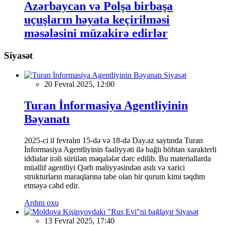
Azərbaycan və Polşa birbaşa
uçuşların həyata keçirilməsi
məsələsini müzakirə edirlər
Siyasət
Siyasət
20 Fevral 2025, 12:00
Turan İnformasiya Agentliyinin
Bəyanatı
2025-ci il fevralın 15-də və 18-də Day.az saytında Turan
İnformasiya Agentliyinin fəaliyyəti ilə bağlı böhtan xarakterli
iddialar irəli sürülən məqalələr dərc edilib. Bu materiallarda
müəllif agentliyi Qərb maliyyəsindən asılı və xarici
strukturların maraqlarına tabe olan bir qurum kimi təqdim
etməyə cəhd edir.
Ardını oxu
Siyasət
13 Fevral 2025, 17:40