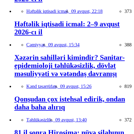
Həftəlik iqtisadi icmal,
09 avqust, 22:18
373
Həftəlik iqtisadi icmal: 2–9 avqust
2026-cı il
Cəmiyyət,
09 avqust, 15:34
388
Xəzərin sahilləri kimindir? Sanitar-
epidemioloji təhlükəsizlik, dövlət
məsuliyyəti və vətəndaş davranışı
Kənd təsərrüfatı,
09 avqust, 15:26
819
Qonşudan çox istehsal edirik, ondan
daha baha alırıq
Təhlükəsizlik,
09 avqust, 13:40
372
81 il sonra Hiroşima: nüvə silahının