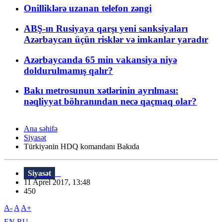
Onilliklərə uzanan telefon zəngi
ABŞ-ın Rusiyaya qarşı yeni sanksiyaları
Azərbaycan üçün risklər və imkanlar yaradır
Azərbaycanda 65 min vakansiya niyə
doldurulmamış qalır?
Bakı metrosunun xətlərinin ayrılması:
nəqliyyat böhranından necə qaçmaq olar?
Ana səhifə
Siyasət
Türkiyənin HDQ komandanı Bakıda
Siyasət
11 Aprel 2017, 13:48
450
A-
A
A+
EN
RU