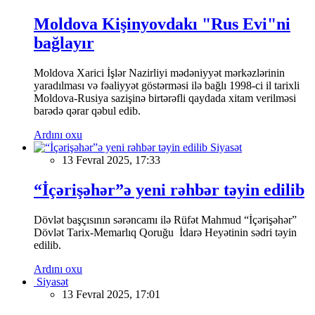
Moldova Kişinyovdakı "Rus Evi"ni
bağlayır
Moldova Xarici İşlər Nazirliyi mədəniyyət mərkəzlərinin
yaradılması və fəaliyyət göstərməsi ilə bağlı 1998-ci il tarixli
Moldova-Rusiya sazişinə birtərəfli qaydada xitam verilməsi
barədə qərar qəbul edib.
Ardını oxu
Siyasət
13 Fevral 2025, 17:33
“İçərişəhər”ə yeni rəhbər təyin edilib
Dövlət başçısının sərəncamı ilə Rüfət Mahmud “İçərişəhər”
Dövlət Tarix-Memarlıq Qoruğu İdarə Heyətinin sədri təyin
edilib.
Ardını oxu
Siyasət
13 Fevral 2025, 17:01