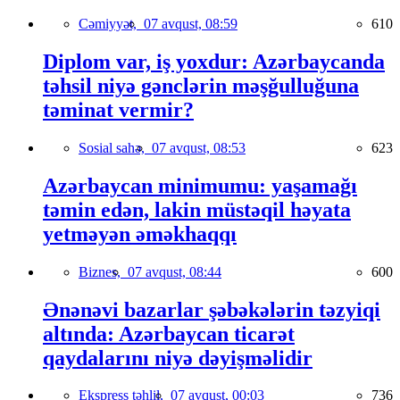
Cəmiyyət,
07 avqust, 08:59
610
Diplom var, iş yoxdur: Azərbaycanda
təhsil niyə gənclərin məşğulluğuna
təminat vermir?
Sosial sahə,
07 avqust, 08:53
623
Azərbaycan minimumu: yaşamağı
təmin edən, lakin müstəqil həyata
yetməyən əməkhaqqı
Biznes,
07 avqust, 08:44
600
Ənənəvi bazarlar şəbəkələrin təzyiqi
altında: Azərbaycan ticarət
qaydalarını niyə dəyişməlidir
Ekspress təhlil,
07 avqust, 00:03
736