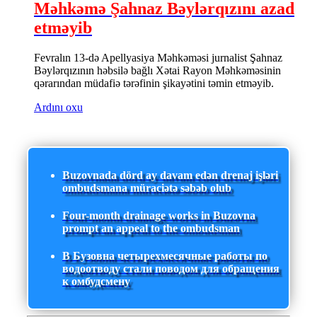
Məhkəmə Şahnaz Bəylərqızını azad
etməyib
Fevralın 13-də Apellyasiya Məhkəməsi jurnalist Şahnaz
Bəylərqızının həbsilə bağlı Xətai Rayon Məhkəməsinin
qərarından müdafiə tərəfinin şikayətini təmin etməyib.
Ardını oxu
Buzovnada dörd ay davam edən drenaj işləri
ombudsmana müraciətə səbəb olub
Four-month drainage works in Buzovna
prompt an appeal to the ombudsman
В Бузовна четырехмесячные работы по
водоотводу стали поводом для обращения
к омбудсмену