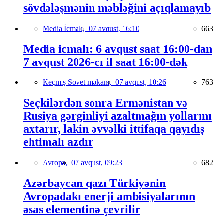
sövdələşmənin məbləğini açıqlamayıb
Media İcmalı,
07 avqust, 16:10
663
Media icmalı: 6 avqust saat 16:00-dan
7 avqust 2026-cı il saat 16:00-dək
Keçmiş Sovet məkanı,
07 avqust, 10:26
763
Seçkilərdən sonra Ermənistan və
Rusiya gərginliyi azaltmağın yollarını
axtarır, lakin əvvəlki ittifaqa qayıdış
ehtimalı azdır
Avropa,
07 avqust, 09:23
682
Azərbaycan qazı Türkiyənin
Avropadakı enerji ambisiyalarının
əsas elementinə çevrilir