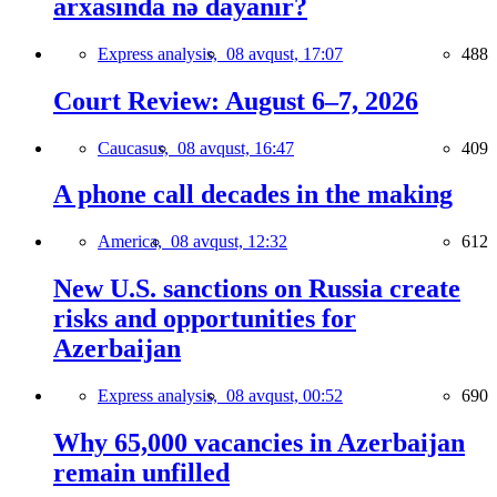
arxasında nə dayanır?
Express analysis,
08 avqust, 17:07
488
Court Review: August 6–7, 2026
Caucasus,
08 avqust, 16:47
409
A phone call decades in the making
America,
08 avqust, 12:32
612
New U.S. sanctions on Russia create
risks and opportunities for
Azerbaijan
Express analysis,
08 avqust, 00:52
690
Why 65,000 vacancies in Azerbaijan
remain unfilled