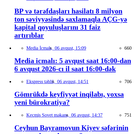
BP və tərəfdaşları hasilatı 8 milyon
ton səviyyəsində saxlamaqla AÇG-yə
kapital qoyuluşlarını 31 faiz
artırıblar
Media İcmalı,
06 avqust, 15:09
660
Media icmalı: 5 avqust saat 16:00-dan
6 avqust 2026-cı il saat 16:00-dək
Ekspress təhlil,
06 avqust, 14:51
706
Gömrükdə keyfiyyət inqilabı, yoxsa
yeni bürokratiya?
Keçmiş Sovet məkanı,
06 avqust, 14:37
751
Ceyhun Bayramovun Kiyev səfərinin