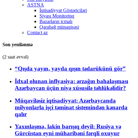
ASTNA
İqtisadiyyat Göstəriciləri
Siyası Monitorinq
Bazarların icmalı
Qarabağ münaqişəsi
Contact az
Son yenilənmə
(2 saat əvvəl)
“Qışda yayın, yayda qışın tədarükünü gör”
İdxal olunan inflyasiya: ərzağın bahalaşması
Azərbaycan üçün niyə xüsusilə təhlükəlidir?
Müqaviləsiz iqtisadiyyat: Azərbaycanda
milyonlarla işçi təminat sistemindən kənarda
qalır
Yaxınlaşma, lakin barışıq deyil: Rusiya və
Gürcüstan eyni müharibəni fərqli oxuyur