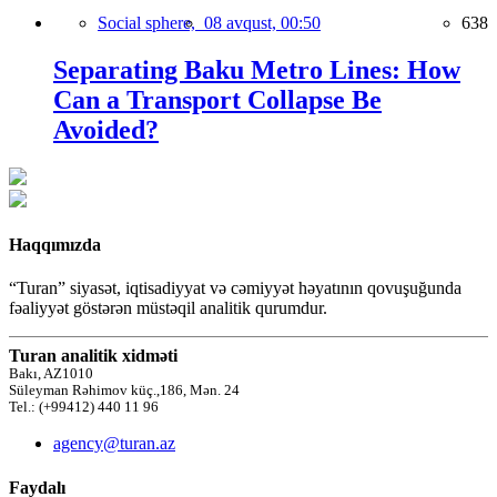
Social sphere,
08 avqust, 00:50
638
Separating Baku Metro Lines: How
Can a Transport Collapse Be
Avoided?
Haqqımızda
“Turan” siyasət, iqtisadiyyat və cəmiyyət həyatının qovuşuğunda
fəaliyyət göstərən müstəqil analitik qurumdur.
Turan analitik xidməti
Bakı, AZ1010
Süleyman Rəhimov küç.,186, Mən. 24
Tel.: (+99412) 440 11 96
agency@turan.az
Faydalı