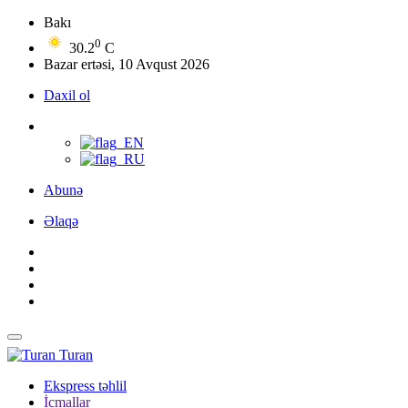
Bakı
0
30.2
C
Bazar ertəsi, 10 Avqust 2026
Daxil ol
Abunə
Əlaqə
Turan
Ekspress təhlil
İcmallar