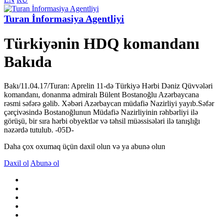
Turan İnformasiya Agentliyi
Türkiyənin HDQ komandanı
Bakıda
Bakı/11.04.17/Turan: Aprelin 11-də Türkiyə Hərbi Dəniz Qüvvələri
komandanı, donanma admiralı Bülent Bostanoğlu Azərbaycana
rəsmi səfərə gəlib. Xəbəri Azərbaycan müdafiə Nazirliyi yayıb.Səfər
çərçivəsində Bostanoğlunun Müdafiə Nazirliyinin rəhbərliyi ilə
görüşü, bir sıra hərbi obyektlər və təhsil müəssisələri ilə tanışlığı
nəzərdə tutulub. -05D-
Daha çox oxumaq üçün daxil olun və ya abunə olun
Daxil ol
Abunə ol