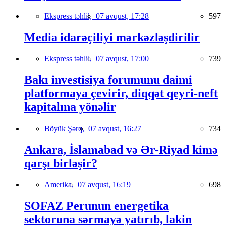
Ekspress təhlil,
07 avqust, 17:28
597
Media idarəçiliyi mərkəzləşdirilir
Ekspress təhlil,
07 avqust, 17:00
739
Bakı investisiya forumunu daimi
platformaya çevirir, diqqət qeyri-neft
kapitalına yönəlir
Böyük Şərq,
07 avqust, 16:27
734
Ankara, İslamabad və Ər-Riyad kimə
qarşı birləşir?
Amerika,
07 avqust, 16:19
698
SOFAZ Perunun energetika
sektoruna sərmayə yatırıb, lakin