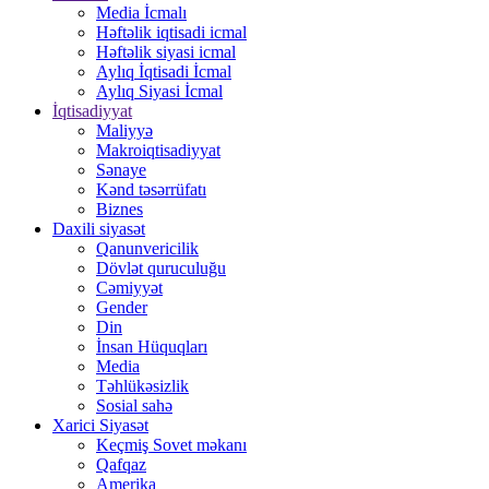
Media İcmalı
Həftəlik iqtisadi icmal
Həftəlik siyasi icmal
Aylıq İqtisadi İcmal
Aylıq Siyasi İcmal
İqtisadiyyat
Maliyyə
Makroiqtisadiyyat
Sənaye
Kənd təsərrüfatı
Biznes
Daxili siyasət
Qanunvericilik
Dövlət quruculuğu
Cəmiyyət
Gender
Din
İnsan Hüquqları
Media
Təhlükəsizlik
Sosial sahə
Xarici Siyasət
Keçmiş Sovet məkanı
Qafqaz
Amerika