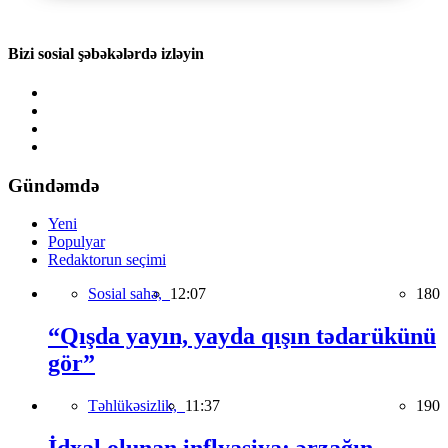
Bizi sosial şəbəkələrdə izləyin
Gündəmdə
Yeni
Populyar
Redaktorun seçimi
Sosial sahə,
12:07
180
“Qışda yayın, yayda qışın tədarükünü
gör”
Təhlükəsizlik,
11:37
190