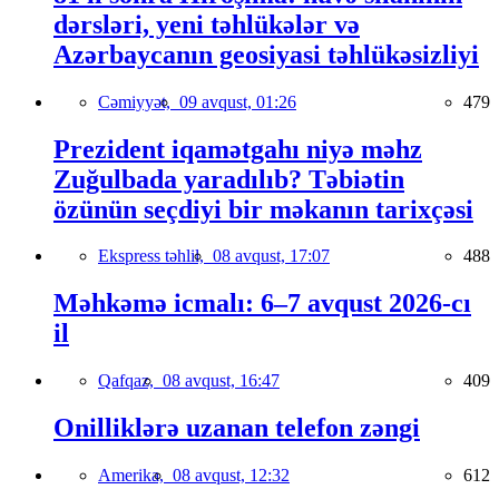
dərsləri, yeni təhlükələr və
Azərbaycanın geosiyasi təhlükəsizliyi
Cəmiyyət,
09 avqust, 01:26
479
Prezident iqamətgahı niyə məhz
Zuğulbada yaradılıb? Təbiətin
özünün seçdiyi bir məkanın tarixçəsi
Ekspress təhlil,
08 avqust, 17:07
488
Məhkəmə icmalı: 6–7 avqust 2026-cı
il
Qafqaz,
08 avqust, 16:47
409
Onilliklərə uzanan telefon zəngi
Amerika,
08 avqust, 12:32
612