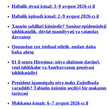
Həftəlik siyasi icmal: 3–9 avqust 2026-cı il
Həftəlik iqtisadi icmal: 2–9 avqust 2026-cı il
Xəzərin sahilləri kimindir? Sanitar-epidemioloji
təhlükəsizlik, dövlət məsuliyyəti və vətəndaş
davranışı
Qonşudan çox istehsal edirik, ondan daha
baha alırıq
81 il sonra Hiroşima: nüvə silahının dərsləri,
yeni təhlükələr və Azərbaycanın geosiyasi
təhlükəsizliyi
Prezident iqamətgahı niyə məhz Zuğulbada
yaradılıb? Təbiətin özünün seçdiyi bir məkanın
tarixçəsi
Məhkəmə icmalı: 6–7 avqust 2026-cı il