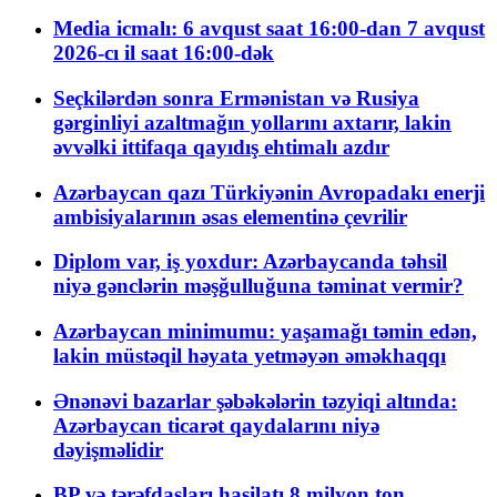
Media icmalı: 6 avqust saat 16:00-dan 7 avqust
2026-cı il saat 16:00-dək
Seçkilərdən sonra Ermənistan və Rusiya
gərginliyi azaltmağın yollarını axtarır, lakin
əvvəlki ittifaqa qayıdış ehtimalı azdır
Azərbaycan qazı Türkiyənin Avropadakı enerji
ambisiyalarının əsas elementinə çevrilir
Diplom var, iş yoxdur: Azərbaycanda təhsil
niyə gənclərin məşğulluğuna təminat vermir?
Azərbaycan minimumu: yaşamağı təmin edən,
lakin müstəqil həyata yetməyən əməkhaqqı
Ənənəvi bazarlar şəbəkələrin təzyiqi altında:
Azərbaycan ticarət qaydalarını niyə
dəyişməlidir
BP və tərəfdaşları hasilatı 8 milyon ton