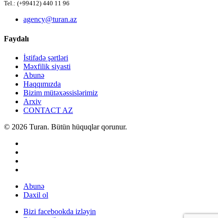
Tel.: (+99412) 440 11 96
agency@turan.az
Faydalı
İstifadə şərtləri
Məxfilik siyasti
Abunə
Haqqımızda
Bizim mütəxəssislərimiz
Arxiv
CONTACT AZ
© 2026 Turan. Bütün hüquqlar qorunur.
Abunə
Daxil ol
Bizi facebookda izləyin