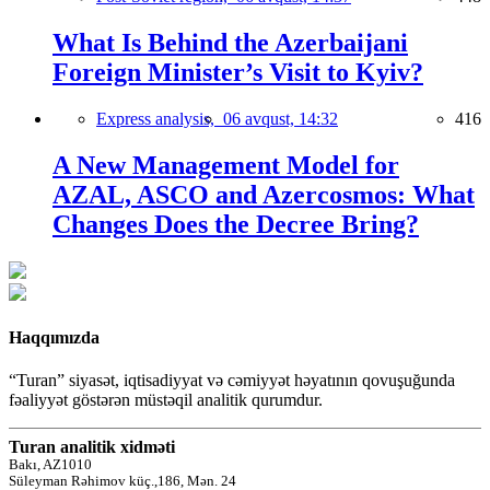
What Is Behind the Azerbaijani
Foreign Minister’s Visit to Kyiv?
Express analysis,
06 avqust, 14:32
416
A New Management Model for
AZAL, ASCO and Azercosmos: What
Changes Does the Decree Bring?
Haqqımızda
“Turan” siyasət, iqtisadiyyat və cəmiyyət həyatının qovuşuğunda
fəaliyyət göstərən müstəqil analitik qurumdur.
Turan analitik xidməti
Bakı, AZ1010
Süleyman Rəhimov küç.,186, Mən. 24