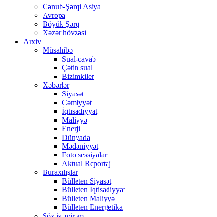
Cənub-Şərqi Asiya
Avropa
Böyük Şərq
Xəzər hövzəsi
Arxiv
Müsahibə
Sual-cavab
Çətin sual
Bizimkiler
Xəbərlər
Siyasət
Cəmiyyət
İqtisadiyyat
Maliyyə
Enerji
Dünyada
Mədəniyyət
Foto sessiyalar
Aktual Reportaj
Buraxılışlar
Bülleten Siyasət
Bülleten İqtisadiyyat
Bülleten Maliyyə
Bülleten Energetika
Söz istəyirəm