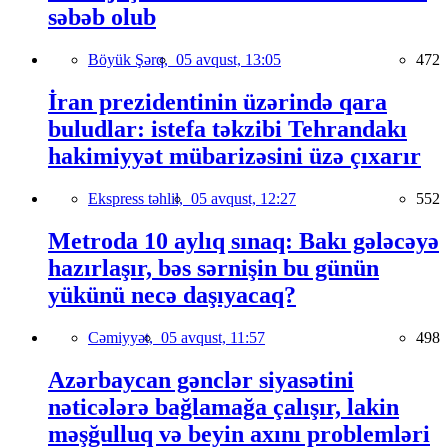
səbəb olub
Böyük Şərq,
05 avqust, 13:05
472
İran prezidentinin üzərində qara
buludlar: istefa təkzibi Tehrandakı
hakimiyyət mübarizəsini üzə çıxarır
Ekspress təhlil,
05 avqust, 12:27
552
Metroda 10 aylıq sınaq: Bakı gələcəyə
hazırlaşır, bəs sərnişin bu günün
yükünü necə daşıyacaq?
Cəmiyyət,
05 avqust, 11:57
498
Azərbaycan gənclər siyasətini
nəticələrə bağlamağa çalışır, lakin
məşğulluq və beyin axını problemləri