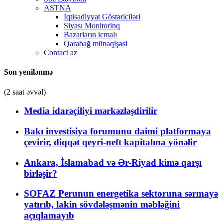
ASTNA
İqtisadiyyat Göstəriciləri
Siyası Monitorinq
Bazarların icmalı
Qarabağ münaqişəsi
Contact az
Son yenilənmə
(2 saat əvvəl)
Media idarəçiliyi mərkəzləşdirilir
Bakı investisiya forumunu daimi platformaya
çevirir, diqqət qeyri-neft kapitalına yönəlir
Ankara, İslamabad və Ər-Riyad kimə qarşı
birləşir?
SOFAZ Perunun energetika sektoruna sərmayə
yatırıb, lakin sövdələşmənin məbləğini
açıqlamayıb