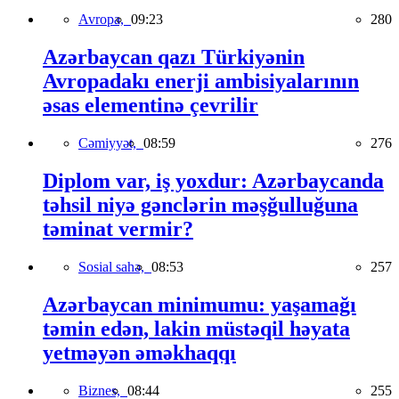
Avropa,
09:23
280
Azərbaycan qazı Türkiyənin
Avropadakı enerji ambisiyalarının
əsas elementinə çevrilir
Cəmiyyət,
08:59
276
Diplom var, iş yoxdur: Azərbaycanda
təhsil niyə gənclərin məşğulluğuna
təminat vermir?
Sosial sahə,
08:53
257
Azərbaycan minimumu: yaşamağı
təmin edən, lakin müstəqil həyata
yetməyən əməkhaqqı
Biznes,
08:44
255