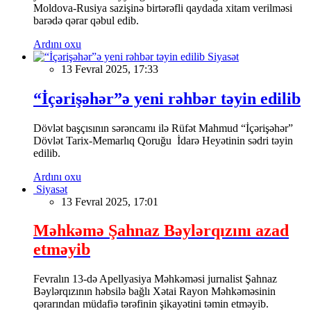
Moldova-Rusiya sazişinə birtərəfli qaydada xitam verilməsi
barədə qərar qəbul edib.
Ardını oxu
Siyasət
13 Fevral 2025, 17:33
“İçərişəhər”ə yeni rəhbər təyin edilib
Dövlət başçısının sərəncamı ilə Rüfət Mahmud “İçərişəhər”
Dövlət Tarix-Memarlıq Qoruğu İdarə Heyətinin sədri təyin
edilib.
Ardını oxu
Siyasət
13 Fevral 2025, 17:01
Məhkəmə Şahnaz Bəylərqızını azad
etməyib
Fevralın 13-də Apellyasiya Məhkəməsi jurnalist Şahnaz
Bəylərqızının həbsilə bağlı Xətai Rayon Məhkəməsinin
qərarından müdafiə tərəfinin şikayətini təmin etməyib.