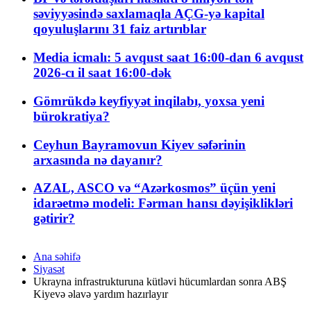
səviyyəsində saxlamaqla AÇG-yə kapital
qoyuluşlarını 31 faiz artırıblar
Media icmalı: 5 avqust saat 16:00-dan 6 avqust
2026-cı il saat 16:00-dək
Gömrükdə keyfiyyət inqilabı, yoxsa yeni
bürokratiya?
Ceyhun Bayramovun Kiyev səfərinin
arxasında nə dayanır?
AZAL, ASCO və “Azərkosmos” üçün yeni
idarəetmə modeli: Fərman hansı dəyişiklikləri
gətirir?
Ana səhifə
Siyasət
Ukrayna infrastrukturuna kütləvi hücumlardan sonra ABŞ
Kiyevə əlavə yardım hazırlayır