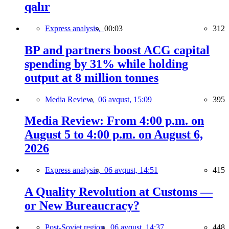
qalır
Express analysis,
00:03
312
BP and partners boost ACG capital
spending by 31% while holding
output at 8 million tonnes
Media Review,
06 avqust, 15:09
395
Media Review: From 4:00 p.m. on
August 5 to 4:00 p.m. on August 6,
2026
Express analysis,
06 avqust, 14:51
415
A Quality Revolution at Customs —
or New Bureaucracy?
Post-Soviet region,
06 avqust, 14:37
448