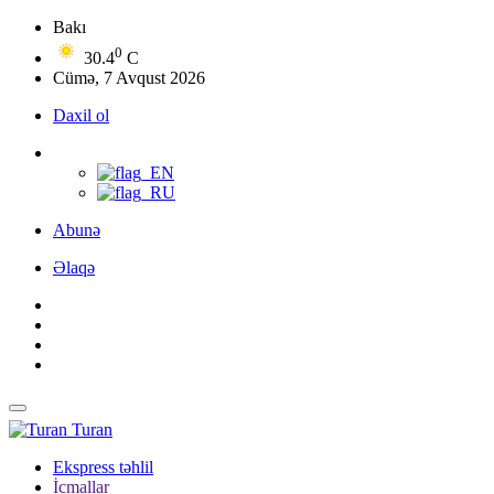
Bakı
0
30.4
C
Cümə, 7 Avqust 2026
Daxil ol
Abunə
Əlaqə
Turan
Ekspress təhlil
İcmallar