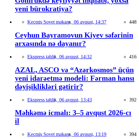
Gömrükdə keyfiyyət inqilabı, yoxsa
yeni bürokratiya?
Keçmiş Sovet məkanı,
06 avqust, 14:37
448
Ceyhun Bayramovun Kiyev səfərinin
arxasında nə dayanır?
Ekspress təhlil,
06 avqust, 14:32
416
AZAL, ASCO və “Azərkosmos” üçün
yeni idarəetmə modeli: Fərman hansı
dəyişiklikləri gətirir?
Ekspress təhlil,
06 avqust, 13:43
392
Məhkəmə icmalı: 3–5 avqust 2026-cı
il
Keçmiş Sovet məkanı,
06 avqust, 13:19
394