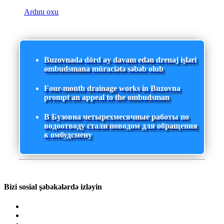
Ardını oxu
Buzovnada dörd ay davam edən drenaj işləri
ombudsmana müraciətə səbəb olub
Four-month drainage works in Buzovna
prompt an appeal to the ombudsman
В Бузовна четырехмесячные работы по
водоотводу стали поводом для обращения
к омбудсмену
Bizi sosial şəbəkələrdə izləyin