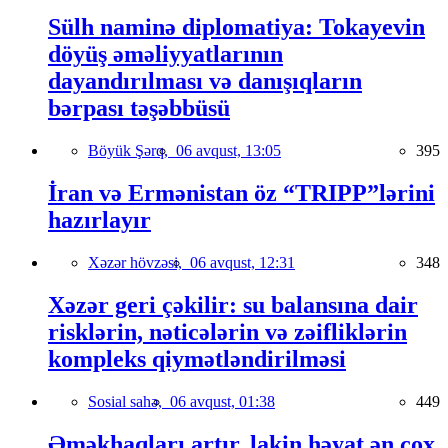
Sülh naminə diplomatiya: Tokayevin
döyüş əməliyyatlarının
dayandırılması və danışıqların
bərpası təşəbbüsü
Böyük Şərq,
06 avqust, 13:05
395
İran və Ermənistan öz “TRIPP”lərini
hazırlayır
Xəzər hövzəsi,
06 avqust, 12:31
348
Xəzər geri çəkilir: su balansına dair
risklərin, nəticələrin və zəifliklərin
kompleks qiymətləndirilməsi
Sosial sahə,
06 avqust, 01:38
449
Əməkhaqları artır, lakin həyat ən çox