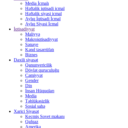
Media İcmalı
Həftəlik iqtisadi icmal
Həftəlik siyasi icmal
Aylıq İqtisadi İcmal
Aylıq Siyasi İcmal
İqtisadiyyat
Maliyyə
Makroiqtisadiyyat
Sənaye
Kənd təsərrüfatı
Biznes
Daxili siyasət
Qanunvericilik
Dövlət quruculuğu
Cəmiyyət
Gender
Din
İnsan Hüquqları
Media
Təhlükəsizlik
Sosial sahə
Xarici Siyasət
Keçmiş Sovet məkanı
Qafqaz
Amerika