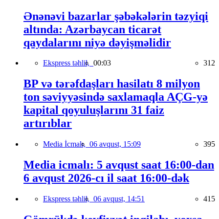
Ənənəvi bazarlar şəbəkələrin təzyiqi
altında: Azərbaycan ticarət
qaydalarını niyə dəyişməlidir
Ekspress təhlil,
00:03
312
BP və tərəfdaşları hasilatı 8 milyon
ton səviyyəsində saxlamaqla AÇG-yə
kapital qoyuluşlarını 31 faiz
artırıblar
Media İcmalı,
06 avqust, 15:09
395
Media icmalı: 5 avqust saat 16:00-dan
6 avqust 2026-cı il saat 16:00-dək
Ekspress təhlil,
06 avqust, 14:51
415