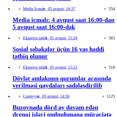
Media İcmalı,
05 avqust, 16:37
554
Media icmalı: 4 avqust saat 16:00-dan
5 avqust saat 16:00-dək
Ekspress təhlil,
05 avqust, 15:29
565
Sosial şəbəkələr üçün 16 yaş həddi
tətbiq olunur
Ekspress təhlil,
05 avqust, 15:12
510
Dövlət əmlakının qurumlar arasında
verilməsi qaydaları sadələşdirilib
Cəmiyyət,
05 avqust, 14:30
1125
Buzovnada dörd ay davam edən
drenaj işləri ombudsmana müraciətə