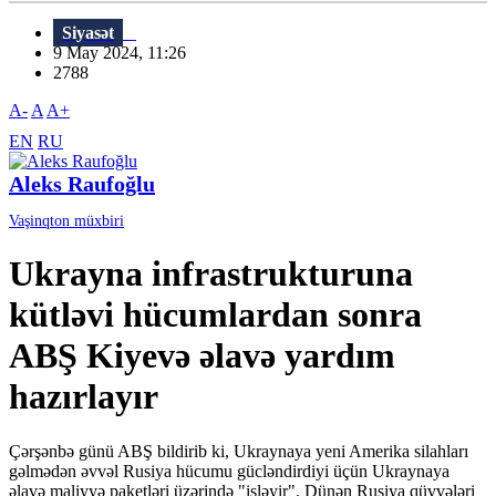
Siyasət
9 May 2024, 11:26
2788
A-
A
A+
EN
RU
Aleks Raufoğlu
Vaşinqton müxbiri
Ukrayna infrastrukturuna
kütləvi hücumlardan sonra
ABŞ Kiyevə əlavə yardım
hazırlayır
Çərşənbə günü ABŞ bildirib ki, Ukraynaya yeni Amerika silahları
gəlmədən əvvəl Rusiya hücumu gücləndirdiyi üçün Ukraynaya
əlavə maliyyə paketləri üzərində "işləyir". Dünən Rusiya qüvvələri