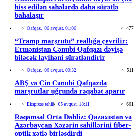
hiss edilən sahələrdə daha sürətlə
bahalaşır
Qafqaz,
06 avqust, 01:06
477
“Tramp marşrutu” reallığa çevrilir:
Ermənistan Cənubi Qafqazı dəyişə
biləcək layihəni sürətləndirir
Qafqaz,
06 avqust, 00:32
511
ABŞ və Çin Cənubi Qafqazda
marşrutlar uğrunda rəqabət aparır
Ekspress təhlil,
05 avqust, 18:11
661
Rəqəmsal Orta Dəhliz: Qazaxıstan və
Azərbaycan Xəzərin sahillərini fiber-
optik xətlə birləşdirdi