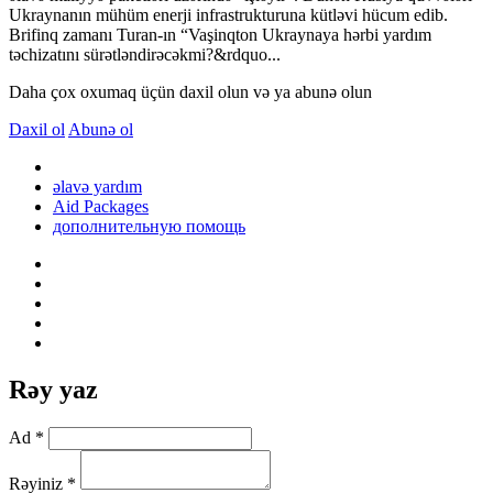
Ukraynanın mühüm enerji infrastrukturuna kütləvi hücum edib.
Brifinq zamanı Turan-ın “Vaşinqton Ukraynaya hərbi yardım
təchizatını sürətləndirəcəkmi?&rdquo...
Daha çox oxumaq üçün daxil olun və ya abunə olun
Daxil ol
Abunə ol
əlavə yardım
Aid Packages
дополнительную помощь
Rəy yaz
Ad *
Rəyiniz *