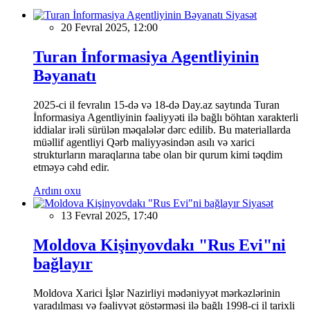
Siyasət
20 Fevral 2025, 12:00
Turan İnformasiya Agentliyinin
Bəyanatı
2025-ci il fevralın 15-də və 18-də Day.az saytında Turan
İnformasiya Agentliyinin fəaliyyəti ilə bağlı böhtan xarakterli
iddialar irəli sürülən məqalələr dərc edilib. Bu materiallarda
müəllif agentliyi Qərb maliyyəsindən asılı və xarici
strukturların maraqlarına tabe olan bir qurum kimi təqdim
etməyə cəhd edir.
Ardını oxu
Siyasət
13 Fevral 2025, 17:40
Moldova Kişinyovdakı "Rus Evi"ni
bağlayır
Moldova Xarici İşlər Nazirliyi mədəniyyət mərkəzlərinin
yaradılması və fəaliyyət göstərməsi ilə bağlı 1998-ci il tarixli