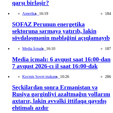
qarşı birləşir?
Amerika,
16:19
184
SOFAZ Perunun energetika
sektoruna sərmayə yatırıb, lakin
sövdələşmənin məbləğini açıqlamayıb
Media İcmalı,
16:10
187
Media icmalı: 6 avqust saat 16:00-dan
7 avqust 2026-cı il saat 16:00-dək
Keçmiş Sovet məkanı,
10:26
286
Seçkilərdən sonra Ermənistan və
Rusiya gərginliyi azaltmağın yollarını
axtarır, lakin əvvəlki ittifaqa qayıdış
ehtimalı azdır