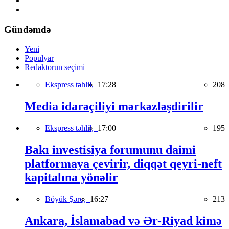
Gündəmdə
Yeni
Populyar
Redaktorun seçimi
Ekspress təhlil,
17:28
208
Media idarəçiliyi mərkəzləşdirilir
Ekspress təhlil,
17:00
195
Bakı investisiya forumunu daimi
platformaya çevirir, diqqət qeyri-neft
kapitalına yönəlir
Böyük Şərq,
16:27
213
Ankara, İslamabad və Ər-Riyad kimə