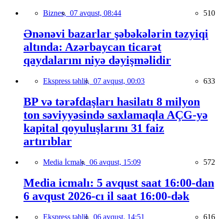
Biznes,
07 avqust, 08:44
510
Ənənəvi bazarlar şəbəkələrin təzyiqi
altında: Azərbaycan ticarət
qaydalarını niyə dəyişməlidir
Ekspress təhlil,
07 avqust, 00:03
633
BP və tərəfdaşları hasilatı 8 milyon
ton səviyyəsində saxlamaqla AÇG-yə
kapital qoyuluşlarını 31 faiz
artırıblar
Media İcmalı,
06 avqust, 15:09
572
Media icmalı: 5 avqust saat 16:00-dan
6 avqust 2026-cı il saat 16:00-dək
Ekspress təhlil,
06 avqust, 14:51
616