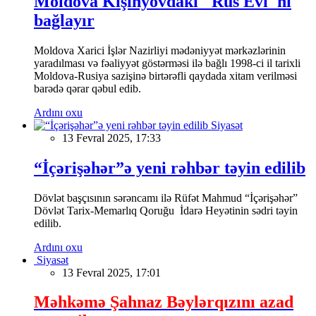
Moldova Kişinyovdakı "Rus Evi"ni
bağlayır
Moldova Xarici İşlər Nazirliyi mədəniyyət mərkəzlərinin
yaradılması və fəaliyyət göstərməsi ilə bağlı 1998-ci il tarixli
Moldova-Rusiya sazişinə birtərəfli qaydada xitam verilməsi
barədə qərar qəbul edib.
Ardını oxu
Siyasət
13 Fevral 2025, 17:33
“İçərişəhər”ə yeni rəhbər təyin edilib
Dövlət başçısının sərəncamı ilə Rüfət Mahmud “İçərişəhər”
Dövlət Tarix-Memarlıq Qoruğu İdarə Heyətinin sədri təyin
edilib.
Ardını oxu
Siyasət
13 Fevral 2025, 17:01
Məhkəmə Şahnaz Bəylərqızını azad