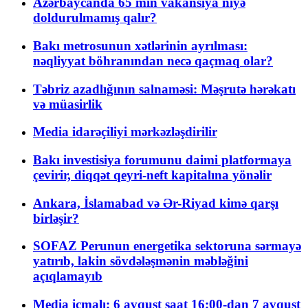
Azərbaycanda 65 min vakansiya niyə
doldurulmamış qalır?
Bakı metrosunun xətlərinin ayrılması:
nəqliyyat böhranından necə qaçmaq olar?
Təbriz azadlığının salnaməsi: Məşrutə hərəkatı
və müasirlik
Media idarəçiliyi mərkəzləşdirilir
Bakı investisiya forumunu daimi platformaya
çevirir, diqqət qeyri-neft kapitalına yönəlir
Ankara, İslamabad və Ər-Riyad kimə qarşı
birləşir?
SOFAZ Perunun energetika sektoruna sərmayə
yatırıb, lakin sövdələşmənin məbləğini
açıqlamayıb
Media icmalı: 6 avqust saat 16:00-dan 7 avqust