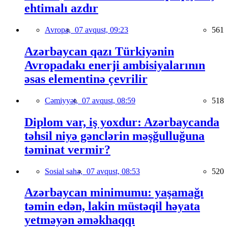
ehtimalı azdır
Avropa,
07 avqust, 09:23
561
Azərbaycan qazı Türkiyənin
Avropadakı enerji ambisiyalarının
əsas elementinə çevrilir
Cəmiyyət,
07 avqust, 08:59
518
Diplom var, iş yoxdur: Azərbaycanda
təhsil niyə gənclərin məşğulluğuna
təminat vermir?
Sosial sahə,
07 avqust, 08:53
520
Azərbaycan minimumu: yaşamağı
təmin edən, lakin müstəqil həyata
yetməyən əməkhaqqı