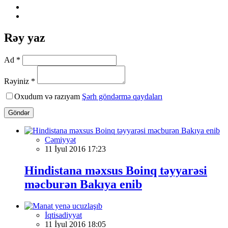
Rəy yaz
Ad *
Rəyiniz *
Oxudum və razıyam
Şərh göndərmə qaydaları
Göndər
Cəmiyyət
11 İyul 2016 17:23
Hindistana məxsus Boinq təyyarəsi
məcburən Bakıya enib
İqtisadiyyat
11 İyul 2016 18:05