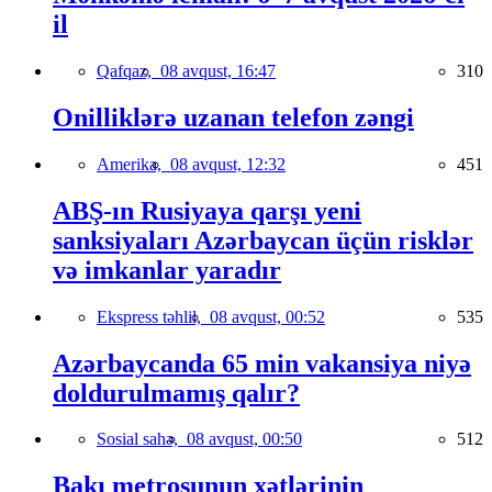
il
Qafqaz,
08 avqust, 16:47
310
Onilliklərə uzanan telefon zəngi
Amerika,
08 avqust, 12:32
451
ABŞ-ın Rusiyaya qarşı yeni
sanksiyaları Azərbaycan üçün risklər
və imkanlar yaradır
Ekspress təhlil,
08 avqust, 00:52
535
Azərbaycanda 65 min vakansiya niyə
doldurulmamış qalır?
Sosial sahə,
08 avqust, 00:50
512
Bakı metrosunun xətlərinin