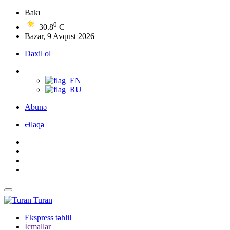
Bakı
0
30.8
C
Bazar, 9 Avqust 2026
Daxil ol
Abunə
Əlaqə
Turan
Ekspress təhlil
İcmallar