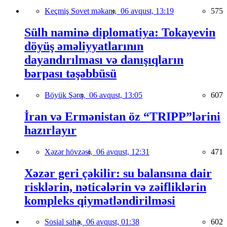
Keçmiş Sovet məkanı,
06 avqust, 13:19
575
Sülh naminə diplomatiya: Tokayevin
döyüş əməliyyatlarının
dayandırılması və danışıqların
bərpası təşəbbüsü
Böyük Şərq,
06 avqust, 13:05
607
İran və Ermənistan öz “TRIPP”lərini
hazırlayır
Xəzər hövzəsi,
06 avqust, 12:31
471
Xəzər geri çəkilir: su balansına dair
risklərin, nəticələrin və zəifliklərin
kompleks qiymətləndirilməsi
Sosial sahə,
06 avqust, 01:38
602