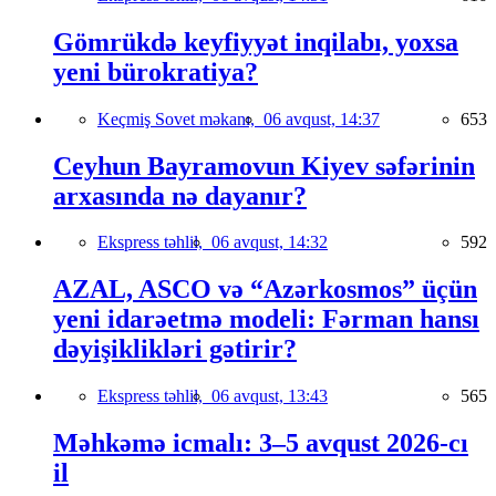
Gömrükdə keyfiyyət inqilabı, yoxsa
yeni bürokratiya?
Keçmiş Sovet məkanı,
06 avqust, 14:37
653
Ceyhun Bayramovun Kiyev səfərinin
arxasında nə dayanır?
Ekspress təhlil,
06 avqust, 14:32
592
AZAL, ASCO və “Azərkosmos” üçün
yeni idarəetmə modeli: Fərman hansı
dəyişiklikləri gətirir?
Ekspress təhlil,
06 avqust, 13:43
565
Məhkəmə icmalı: 3–5 avqust 2026-cı
il