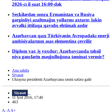
2026-cı il saat 16:00-dək
Seçkilərdən sonra Ermənistan və Rusiya
gərginliyi azaltmağın yollarını axtarır, lakin
əvvəlki ittifaqa qayıdış ehtimalı azdır
Azərbaycan qazı Türkiyənin Avropadakı enerji
ambisiyalarının əsas elementinə çevrilir
Diplom var, iş yoxdur: Azərbaycanda təhsil
niyə gənclərin məşğulluğuna təminat vermir?
Ana səhifə
Siyasət
Ukrayna prezidenti Azərbaycana rəsmi səfərə gəlir
Siyasət
11 İyul 2016, 17:40
463
A-
A
A+