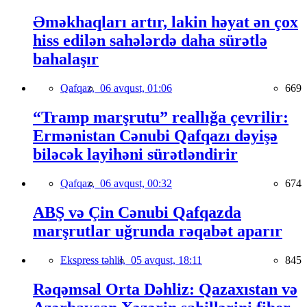
Əməkhaqları artır, lakin həyat ən çox
hiss edilən sahələrdə daha sürətlə
bahalaşır
Qafqaz,
06 avqust, 01:06
669
“Tramp marşrutu” reallığa çevrilir:
Ermənistan Cənubi Qafqazı dəyişə
biləcək layihəni sürətləndirir
Qafqaz,
06 avqust, 00:32
674
ABŞ və Çin Cənubi Qafqazda
marşrutlar uğrunda rəqabət aparır
Ekspress təhlil,
05 avqust, 18:11
845
Rəqəmsal Orta Dəhliz: Qazaxıstan və