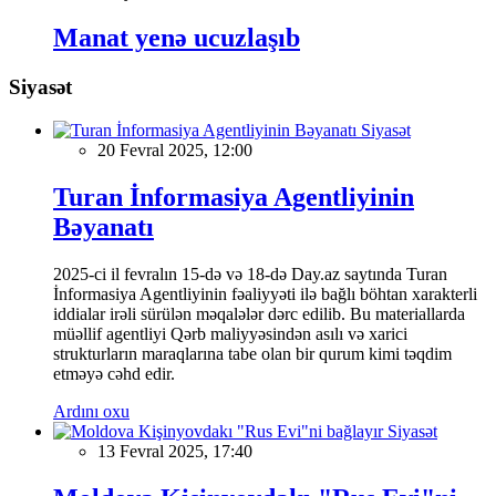
Manat yenə ucuzlaşıb
Siyasət
Siyasət
20 Fevral 2025, 12:00
Turan İnformasiya Agentliyinin
Bəyanatı
2025-ci il fevralın 15-də və 18-də Day.az saytında Turan
İnformasiya Agentliyinin fəaliyyəti ilə bağlı böhtan xarakterli
iddialar irəli sürülən məqalələr dərc edilib. Bu materiallarda
müəllif agentliyi Qərb maliyyəsindən asılı və xarici
strukturların maraqlarına tabe olan bir qurum kimi təqdim
etməyə cəhd edir.
Ardını oxu
Siyasət
13 Fevral 2025, 17:40