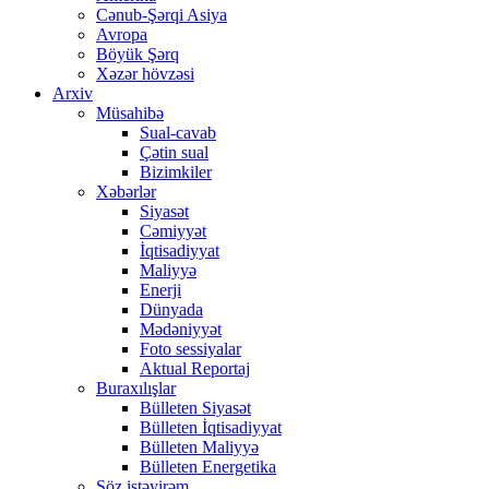
Cənub-Şərqi Asiya
Avropa
Böyük Şərq
Xəzər hövzəsi
Arxiv
Müsahibə
Sual-cavab
Çətin sual
Bizimkiler
Xəbərlər
Siyasət
Cəmiyyət
İqtisadiyyat
Maliyyə
Enerji
Dünyada
Mədəniyyət
Foto sessiyalar
Aktual Reportaj
Buraxılışlar
Bülleten Siyasət
Bülleten İqtisadiyyat
Bülleten Maliyyə
Bülleten Energetika
Söz istəyirəm