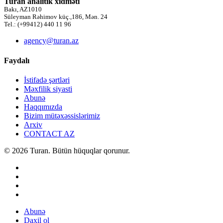
Turan analitik xidməti
Bakı, AZ1010
Süleyman Rəhimov küç.,186, Mən. 24
Tel.: (+99412) 440 11 96
agency@turan.az
Faydalı
İstifadə şərtləri
Məxfilik siyasti
Abunə
Haqqımızda
Bizim mütəxəssislərimiz
Arxiv
CONTACT AZ
© 2026 Turan. Bütün hüquqlar qorunur.
Abunə
Daxil ol