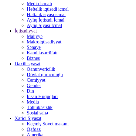
Media İcmalı
Həftəlik iqtisadi icmal
Həftəlik siyasi icmal
Aylıq İqtisadi İcmal
Aylıq Siyasi İcmal
İqtisadiyyat
Maliyyə
Makroiqtisadiyyat
Sənaye
Kənd təsərrüfatı
Biznes
Daxili siyasət
Qanunvericilik
Dövlət quruculuğu
Cəmiyyət
Gender
Din
İnsan Hüquqları
Media
Təhlükəsizlik
Sosial sahə
Xarici Siyasət
Keçmiş Sovet məkanı
Qafqaz
Amerika