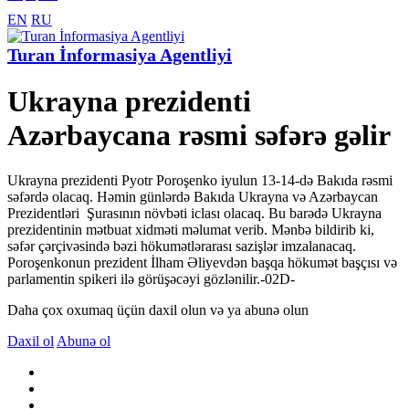
EN
RU
Turan İnformasiya Agentliyi
Ukrayna prezidenti
Azərbaycana rəsmi səfərə gəlir
Ukrayna prezidenti Pyotr Poroşenko iyulun 13-14-də Bakıda rəsmi
səfərdə olacaq. Həmin günlərdə Bakıda Ukrayna və Azərbaycan
Prezidentləri Şurasının növbəti iclası olacaq. Bu barədə Ukrayna
prezidentinin mətbuat xidməti məlumat verib. Mənbə bildirib ki,
səfər çərçivəsində bəzi hökumətlərarası sazişlər imzalanacaq.
Poroşenkonun prezident İlham Əliyevdən başqa hökumət başçısı və
parlamentin spikeri ilə görüşəcəyi gözlənilir.-02D-
Daha çox oxumaq üçün daxil olun və ya abunə olun
Daxil ol
Abunə ol