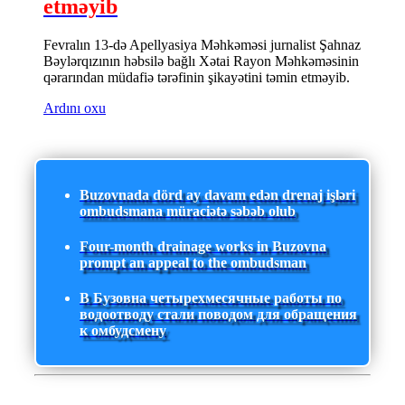
etməyib
Fevralın 13-də Apellyasiya Məhkəməsi jurnalist Şahnaz
Bəylərqızının həbsilə bağlı Xətai Rayon Məhkəməsinin
qərarından müdafiə tərəfinin şikayətini təmin etməyib.
Ardını oxu
Buzovnada dörd ay davam edən drenaj işləri
ombudsmana müraciətə səbəb olub
Four-month drainage works in Buzovna
prompt an appeal to the ombudsman
В Бузовна четырехмесячные работы по
водоотводу стали поводом для обращения
к омбудсмену