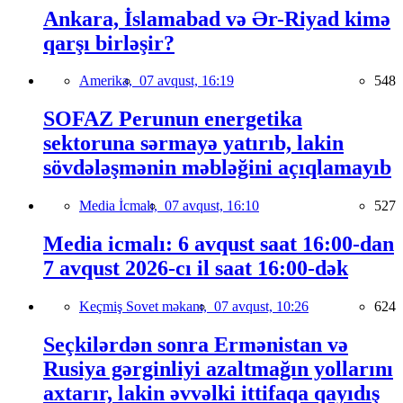
Ankara, İslamabad və Ər-Riyad kimə
qarşı birləşir?
Amerika,
07 avqust, 16:19
548
SOFAZ Perunun energetika
sektoruna sərmayə yatırıb, lakin
sövdələşmənin məbləğini açıqlamayıb
Media İcmalı,
07 avqust, 16:10
527
Media icmalı: 6 avqust saat 16:00-dan
7 avqust 2026-cı il saat 16:00-dək
Keçmiş Sovet məkanı,
07 avqust, 10:26
624
Seçkilərdən sonra Ermənistan və
Rusiya gərginliyi azaltmağın yollarını
axtarır, lakin əvvəlki ittifaqa qayıdış