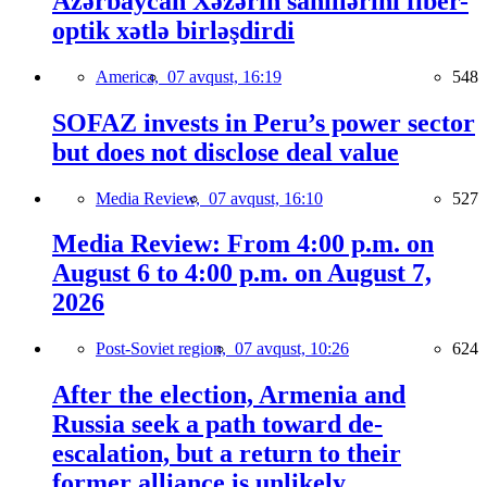
Azərbaycan Xəzərin sahillərini fiber-
optik xətlə birləşdirdi
America,
07 avqust, 16:19
548
SOFAZ invests in Peru’s power sector
but does not disclose deal value
Media Review,
07 avqust, 16:10
527
Media Review: From 4:00 p.m. on
August 6 to 4:00 p.m. on August 7,
2026
Post-Soviet region,
07 avqust, 10:26
624
After the election, Armenia and
Russia seek a path toward de-
escalation, but a return to their
former alliance is unlikely