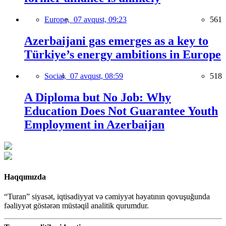
Europe,
07 avqust, 09:23
561
Azerbaijani gas emerges as a key to
Türkiye’s energy ambitions in Europe
Social,
07 avqust, 08:59
518
A Diploma but No Job: Why
Education Does Not Guarantee Youth
Employment in Azerbaijan
Haqqımızda
“Turan” siyasət, iqtisadiyyat və cəmiyyət həyatının qovuşuğunda
fəaliyyət göstərən müstəqil analitik qurumdur.