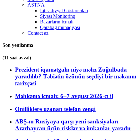
ASTNA
İqtisadiyyat Göstəriciləri
Siyası Monitorinq
Bazarların icmalı
Qarabağ münaqişəsi
Contact az
Son yenilənmə
(11 saat əvvəl)
Prezident iqamətgahı niyə məhz Zuğulbada
yaradılıb? Təbiətin özünün seçdiyi bir məkanın
tarixçəsi
Məhkəmə icmalı: 6–7 avqust 2026-cı il
Onilliklərə uzanan telefon zəngi
ABŞ-ın Rusiyaya qarşı yeni sanksiyaları
Azərbaycan üçün risklər və imkanlar yaradır