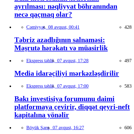
ayrılması: nəqliyyat böhranından
necə qaçmaq olar?
Cəmiyyət,
08 avqust, 00:41
428
Təbriz azadlığının salnaməsi:
Məşrutə hərəkatı və müasirlik
Ekspress təhlil,
07 avqust, 17:28
497
Media idarəçiliyi mərkəzləşdirilir
Ekspress təhlil,
07 avqust, 17:00
583
Bakı investisiya forumunu daimi
platformaya çevirir, diqqət qeyri-neft
kapitalına yönəlir
Böyük Şərq,
07 avqust, 16:27
606