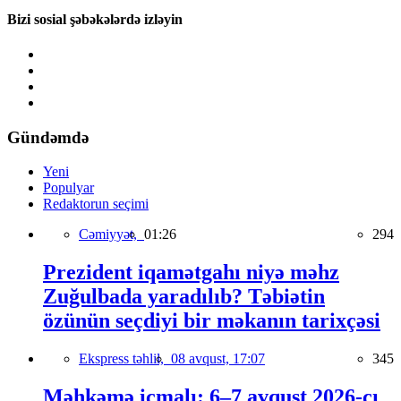
Bizi sosial şəbəkələrdə izləyin
Gündəmdə
Yeni
Populyar
Redaktorun seçimi
Cəmiyyət,
01:26
294
Prezident iqamətgahı niyə məhz
Zuğulbada yaradılıb? Təbiətin
özünün seçdiyi bir məkanın tarixçəsi
Ekspress təhlil,
08 avqust, 17:07
345
Məhkəmə icmalı: 6–7 avqust 2026-cı