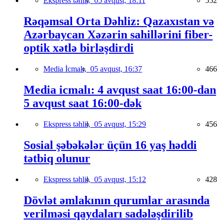
Ekspress təhlil,
05 avqust, 18:11
552
Rəqəmsal Orta Dəhliz: Qazaxıstan və
Azərbaycan Xəzərin sahillərini fiber-
optik xətlə birləşdirdi
Media İcmalı,
05 avqust, 16:37
466
Media icmalı: 4 avqust saat 16:00-dan
5 avqust saat 16:00-dək
Ekspress təhlil,
05 avqust, 15:29
456
Sosial şəbəkələr üçün 16 yaş həddi
tətbiq olunur
Ekspress təhlil,
05 avqust, 15:12
428
Dövlət əmlakının qurumlar arasında
verilməsi qaydaları sadələşdirilib