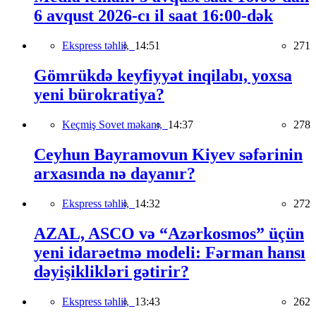
6 avqust 2026-cı il saat 16:00-dək
Ekspress təhlil,
14:51
271
Gömrükdə keyfiyyət inqilabı, yoxsa
yeni bürokratiya?
Keçmiş Sovet məkanı,
14:37
278
Ceyhun Bayramovun Kiyev səfərinin
arxasında nə dayanır?
Ekspress təhlil,
14:32
272
AZAL, ASCO və “Azərkosmos” üçün
yeni idarəetmə modeli: Fərman hansı
dəyişiklikləri gətirir?
Ekspress təhlil,
13:43
262