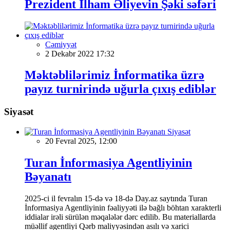
Prezident İlham Əliyevin Şəki səfəri
Cəmiyyət
2 Dekabr 2022 17:32
Məktəblilərimiz İnformatika üzrə
payız turnirində uğurla çıxış ediblər
Siyasət
Siyasət
20 Fevral 2025, 12:00
Turan İnformasiya Agentliyinin
Bəyanatı
2025-ci il fevralın 15-də və 18-də Day.az saytında Turan
İnformasiya Agentliyinin fəaliyyəti ilə bağlı böhtan xarakterli
iddialar irəli sürülən məqalələr dərc edilib. Bu materiallarda
müəllif agentliyi Qərb maliyyəsindən asılı və xarici