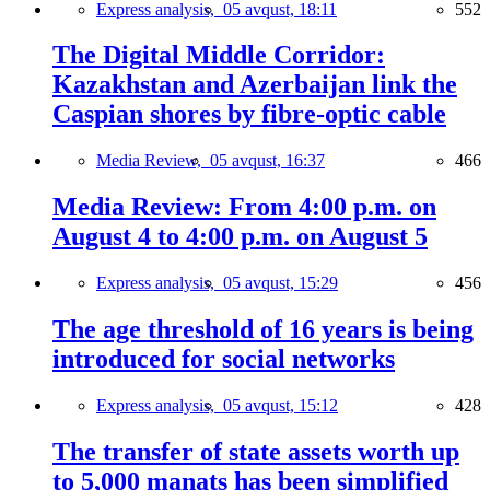
Express analysis,
05 avqust, 18:11
552
The Digital Middle Corridor:
Kazakhstan and Azerbaijan link the
Caspian shores by fibre-optic cable
Media Review,
05 avqust, 16:37
466
Media Review: From 4:00 p.m. on
August 4 to 4:00 p.m. on August 5
Express analysis,
05 avqust, 15:29
456
The age threshold of 16 years is being
introduced for social networks
Express analysis,
05 avqust, 15:12
428
The transfer of state assets worth up
to 5,000 manats has been simplified