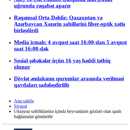
uğrunda rəqabət aparır
Rəqəmsal Orta Dəhliz: Qazaxıstan və
Azərbaycan Xəzərin sahillərini fiber-optik xətlə
birləşdirdi
Media icmalı: 4 avqust saat 16:00-dan 5 avqust
saat 16:00-dək
Sosial şəbəkələr üçün 16 yaş həddi tətbiq
olunur
Dövlət əmlakının qurumlar arasında verilməsi
qaydaları sadələşdirilib
Ana səhifə
Siyasət
Ukrayna səfirliklərinə içində heyvanların gözləri olan qanlı
bağlamalar göndərilir