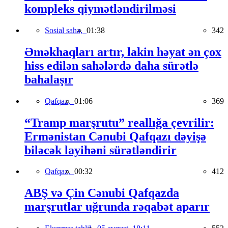
kompleks qiymətləndirilməsi
Sosial sahə,
01:38
342
Əməkhaqları artır, lakin həyat ən çox
hiss edilən sahələrdə daha sürətlə
bahalaşır
Qafqaz,
01:06
369
“Tramp marşrutu” reallığa çevrilir:
Ermənistan Cənubi Qafqazı dəyişə
biləcək layihəni sürətləndirir
Qafqaz,
00:32
412
ABŞ və Çin Cənubi Qafqazda
marşrutlar uğrunda rəqabət aparır