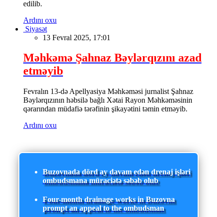
edilib.
Ardını oxu
Siyasət
13 Fevral 2025, 17:01
Məhkəmə Şahnaz Bəylərqızını azad
etməyib
Fevralın 13-də Apellyasiya Məhkəməsi jurnalist Şahnaz
Bəylərqızının həbsilə bağlı Xətai Rayon Məhkəməsinin
qərarından müdafiə tərəfinin şikayətini təmin etməyib.
Ardını oxu
Buzovnada dörd ay davam edən drenaj işləri
ombudsmana müraciətə səbəb olub
Four-month drainage works in Buzovna
prompt an appeal to the ombudsman