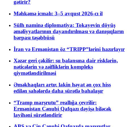
gətirir?
Məhkəmə icmalı: 3–5 avqust 2026-cı il
Sülh naminə diplomatiya: Tokayevin döyüş
əməliyyatlarının dayandırılması və danışıqların
bərpası təşəbbüsü
İran və Ermənistan öz “TRIPP”lərini hazırlayır
Xəzər geri çəkilir: su balansına dair risklərin,
nəticələrin və zəifliklərin kompleks
qiymətləndirilməsi
Əməkhaqları artır, lakin həyat ən çox hiss
edilən sahələrdə daha sürətlə bahalaşır
“Tramp marşrutu” reallığa çevrilir:
Ermənistan Cənubi Qafqazı dəyişə biləcək
layihəni sürətləndirir
ABŞ və Çin Cənubi Qafqazda marşrutlar