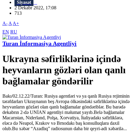
Siyasət
2 Dekabr 2022, 17:08
713
A-
A
A+
EN
RU
Turan İnformasiya Agentliyi
Ukrayna səfirliklərinə içində
heyvanların gözləri olan qanlı
bağlamalar göndərilir
Bakı/02.12.22/Turan: Rusiya agentləri və ya qanlı Rusiya rejiminin
tərəfdarları Ukraynanın beş Avropa ölkəsindəki səfirliklərinə içində
heyvanların gözləri olan qanlı bağlamalar göndəriblər. Bu barədə
dekabrın 2-də UNİAN agentliyi məlumat yayıb.Belə bağlamalar
Macarıstan, Niderland, Polşa, Xorvatiya, İtaliyadakı səfirliklərə,
eləcə də Neapol, Krakov və Brnodakı baş konsulluqlara daxil
olub.Bu xəbər “Azadlıq” radiosunun daha bir qeyri-adi xəbərilə...