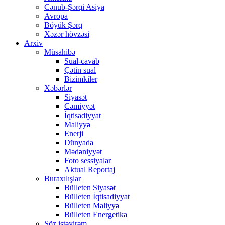
Cənub-Şərqi Asiya
Avropa
Böyük Şərq
Xəzər hövzəsi
Arxiv
Müsahibə
Sual-cavab
Çətin sual
Bizimkiler
Xəbərlər
Siyasət
Cəmiyyət
İqtisadiyyat
Maliyyə
Enerji
Dünyada
Mədəniyyət
Foto sessiyalar
Aktual Reportaj
Buraxılışlar
Bülleten Siyasət
Bülleten İqtisadiyyat
Bülleten Maliyyə
Bülleten Energetika
Söz istəyirəm