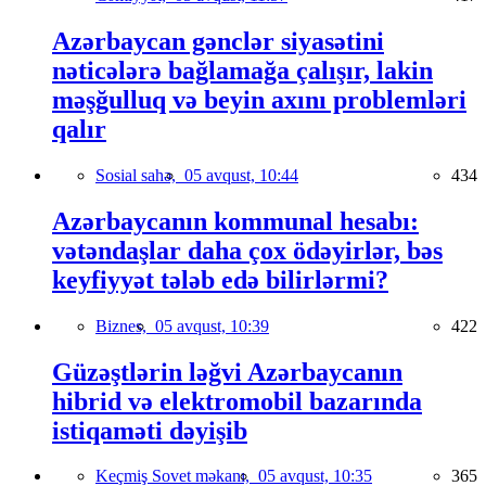
Azərbaycan gənclər siyasətini
nəticələrə bağlamağa çalışır, lakin
məşğulluq və beyin axını problemləri
qalır
Sosial sahə,
05 avqust, 10:44
434
Azərbaycanın kommunal hesabı:
vətəndaşlar daha çox ödəyirlər, bəs
keyfiyyət tələb edə bilirlərmi?
Biznes,
05 avqust, 10:39
422
Güzəştlərin ləğvi Azərbaycanın
hibrid və elektromobil bazarında
istiqaməti dəyişib
Keçmiş Sovet məkanı,
05 avqust, 10:35
365