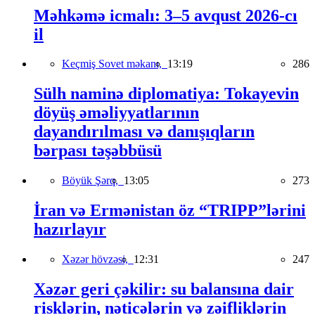
Məhkəmə icmalı: 3–5 avqust 2026-cı
il
Keçmiş Sovet məkanı,
13:19
286
Sülh naminə diplomatiya: Tokayevin
döyüş əməliyyatlarının
dayandırılması və danışıqların
bərpası təşəbbüsü
Böyük Şərq,
13:05
273
İran və Ermənistan öz “TRIPP”lərini
hazırlayır
Xəzər hövzəsi,
12:31
247
Xəzər geri çəkilir: su balansına dair
risklərin, nəticələrin və zəifliklərin