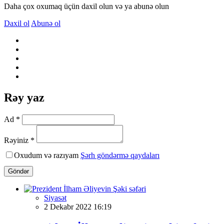
Daha çox oxumaq üçün daxil olun və ya abunə olun
Daxil ol
Abunə ol
Rəy yaz
Ad *
Rəyiniz *
Oxudum və razıyam
Şərh göndərmə qaydaları
Göndər
Siyasət
2 Dekabr 2022 16:19