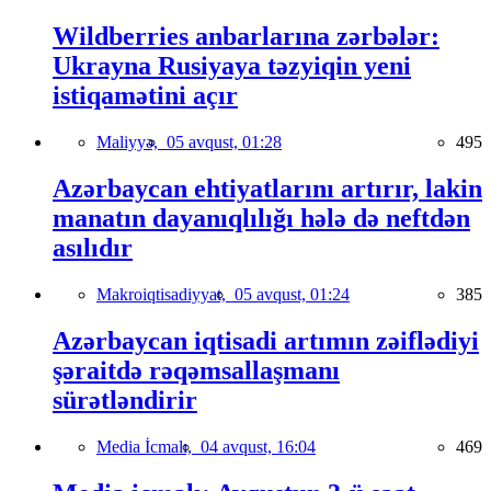
Wildberries anbarlarına zərbələr:
Ukrayna Rusiyaya təzyiqin yeni
istiqamətini açır
Maliyyə,
05 avqust, 01:28
495
Azərbaycan ehtiyatlarını artırır, lakin
manatın dayanıqlılığı hələ də neftdən
asılıdır
Makroiqtisadiyyat,
05 avqust, 01:24
385
Azərbaycan iqtisadi artımın zəiflədiyi
şəraitdə rəqəmsallaşmanı
sürətləndirir
Media İcmalı,
04 avqust, 16:04
469