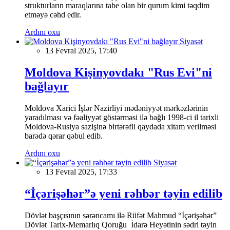
strukturların maraqlarına tabe olan bir qurum kimi təqdim
etməyə cəhd edir.
Ardını oxu
Siyasət
13 Fevral 2025, 17:40
Moldova Kişinyovdakı "Rus Evi"ni
bağlayır
Moldova Xarici İşlər Nazirliyi mədəniyyət mərkəzlərinin
yaradılması və fəaliyyət göstərməsi ilə bağlı 1998-ci il tarixli
Moldova-Rusiya sazişinə birtərəfli qaydada xitam verilməsi
barədə qərar qəbul edib.
Ardını oxu
Siyasət
13 Fevral 2025, 17:33
“İçərişəhər”ə yeni rəhbər təyin edilib
Dövlət başçısının sərəncamı ilə Rüfət Mahmud “İçərişəhər”
Dövlət Tarix-Memarlıq Qoruğu İdarə Heyətinin sədri təyin