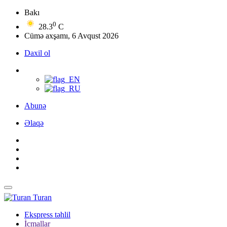
Bakı
0
28.3
C
Cümə axşamı, 6 Avqust 2026
Daxil ol
Abunə
Əlaqə
Turan
Ekspress təhlil
İcmallar