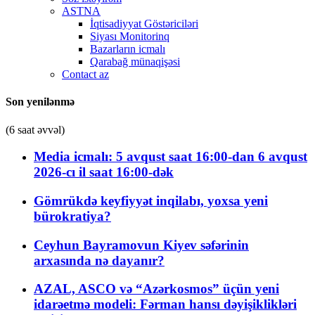
ASTNA
İqtisadiyyat Göstəriciləri
Siyası Monitorinq
Bazarların icmalı
Qarabağ münaqişəsi
Contact az
Son yenilənmə
(6 saat əvvəl)
Media icmalı: 5 avqust saat 16:00-dan 6 avqust
2026-cı il saat 16:00-dək
Gömrükdə keyfiyyət inqilabı, yoxsa yeni
bürokratiya?
Ceyhun Bayramovun Kiyev səfərinin
arxasında nə dayanır?
AZAL, ASCO və “Azərkosmos” üçün yeni
idarəetmə modeli: Fərman hansı dəyişiklikləri