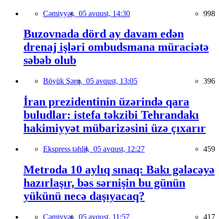
Cəmiyyət,
05 avqust, 14:30
998
Buzovnada dörd ay davam edən
drenaj işləri ombudsmana müraciətə
səbəb olub
Böyük Şərq,
05 avqust, 13:05
396
İran prezidentinin üzərində qara
buludlar: istefa təkzibi Tehrandakı
hakimiyyət mübarizəsini üzə çıxarır
Ekspress təhlil,
05 avqust, 12:27
459
Metroda 10 aylıq sınaq: Bakı gələcəyə
hazırlaşır, bəs sərnişin bu günün
yükünü necə daşıyacaq?
Cəmiyyət,
05 avqust, 11:57
417