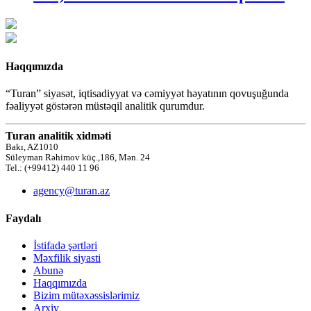
Haqqımızda
“Turan” siyasət, iqtisadiyyat və cəmiyyət həyatının qovuşuğunda
fəaliyyət göstərən müstəqil analitik qurumdur.
Turan analitik xidməti
Bakı, AZ1010
Süleyman Rəhimov küç.,186, Mən. 24
Tel.: (+99412) 440 11 96
agency@turan.az
Faydalı
İstifadə şərtləri
Məxfilik siyasti
Abunə
Haqqımızda
Bizim mütəxəssislərimiz
Arxiv