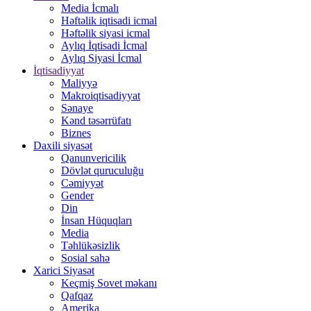
Media İcmalı
Həftəlik iqtisadi icmal
Həftəlik siyasi icmal
Aylıq İqtisadi İcmal
Aylıq Siyasi İcmal
İqtisadiyyat
Maliyyə
Makroiqtisadiyyat
Sənaye
Kənd təsərrüfatı
Biznes
Daxili siyasət
Qanunvericilik
Dövlət quruculuğu
Cəmiyyət
Gender
Din
İnsan Hüquqları
Media
Təhlükəsizlik
Sosial sahə
Xarici Siyasət
Keçmiş Sovet məkanı
Qafqaz
Amerika