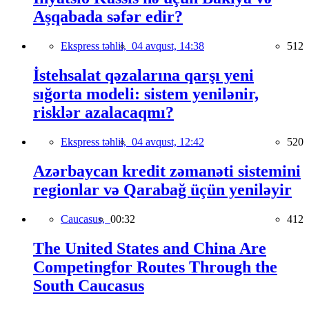
Aşqabada səfər edir?
Ekspress təhlil,
04 avqust, 14:38
512
İstehsalat qəzalarına qarşı yeni
sığorta modeli: sistem yenilənir,
risklər azalacaqmı?
Ekspress təhlil,
04 avqust, 12:42
520
Azərbaycan kredit zəmanəti sistemini
regionlar və Qarabağ üçün yeniləyir
Caucasus,
00:32
412
The United States and China Are
Competingfor Routes Through the
South Caucasus