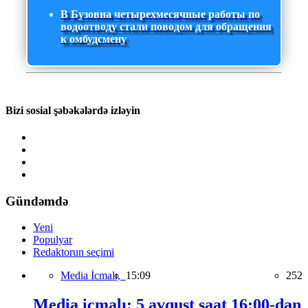
В Бузовна четырехмесячные работы по
водоотводу стали поводом для обращения
к омбудсмену
Bizi sosial şəbəkələrdə izləyin
Gündəmdə
Yeni
Populyar
Redaktorun seçimi
Media İcmalı,
15:09
252
Media icmalı: 5 avqust saat 16:00-dan