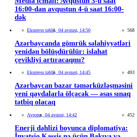
Media icmalı: Avqustun 3-ü saat
16:00-dan avqustun 4-ü saat 16:00-
dək
Ekspress təhlil,
04 avqust, 14:50
568
Azərbaycanda gömrük səlahiyyətləri
yenidən bölüşdürülür: islahat
çevikliyi artıracaqmı?
Ekspress təhlil,
04 avqust, 14:45
493
Azərbaycan bazar təmərküzləşməsini
yeni qaydalarla ölçəcək — əsas sınaq
tətbiq olacaq
Avropa,
04 avqust, 14:42
452
Enerji dəhlizi boyunca diplomatiya:
İnyatsio Kassis nə üçün Bakıya və