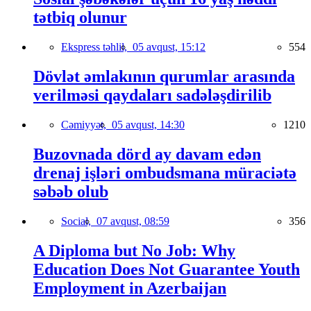
tətbiq olunur
Ekspress təhlil,
05 avqust, 15:12
554
Dövlət əmlakının qurumlar arasında
verilməsi qaydaları sadələşdirilib
Cəmiyyət,
05 avqust, 14:30
1210
Buzovnada dörd ay davam edən
drenaj işləri ombudsmana müraciətə
səbəb olub
Social,
07 avqust, 08:59
356
A Diploma but No Job: Why
Education Does Not Guarantee Youth
Employment in Azerbaijan