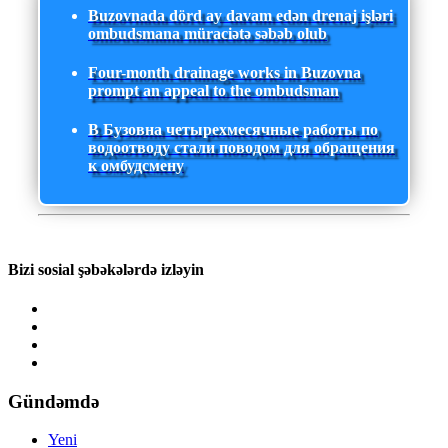
Buzovnada dörd ay davam edən drenaj işləri
ombudsmana müraciətə səbəb olub
Four-month drainage works in Buzovna
prompt an appeal to the ombudsman
В Бузовна четырехмесячные работы по
водоотводу стали поводом для обращения
к омбудсмену
Bizi sosial şəbəkələrdə izləyin
Gündəmdə
Yeni