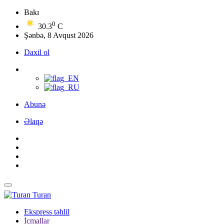
Bakı
0
30.3
C
Şənbə, 8 Avqust 2026
Daxil ol
Abunə
Əlaqə
Turan
Ekspress təhlil
İcmallar