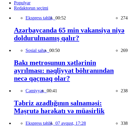
Populyar
Redaktorun seçimi
Ekspress təhlil,
00:52
274
Azərbaycanda 65 min vakansiya niyə
doldurulmamış qalır?
Sosial sahə,
00:50
269
Bakı metrosunun xətlərinin
ayrılması: nəqliyyat böhranından
necə qaçmaq olar?
Cəmiyyət,
00:41
238
Təbriz azadlığının salnaməsi:
Məşrutə hərəkatı və müasirlik
Ekspress təhlil,
07 avqust, 17:28
338