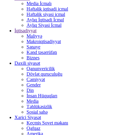
Media İcmalı
Həftəlik iqtisadi icmal
Həftəlik siyasi icmal
Aylıq İqtisadi İcmal
Aylıq Siyasi İcmal
İqtisadiyyat
Maliyyə
Makroiqtisadiyyat
Sənaye
Kənd təsərrüfatı
Biznes
Daxili siyasət
Qanunvericilik
Dövlət quruculuğu
Cəmiyyət
Gender
Din
İnsan Hüquqları
Media
Təhlükəsizlik
Sosial sahə
Xarici Siyasət
Keçmiş Sovet məkanı
Qafqaz
Amerika