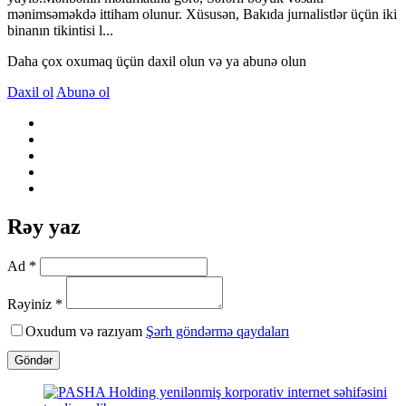
mənimsəməkdə ittiham olunur. Xüsusən, Bakıda jurnalistlər üçün iki
binanın tikintisi l...
Daha çox oxumaq üçün daxil olun və ya abunə olun
Daxil ol
Abunə ol
Rəy yaz
Ad *
Rəyiniz *
Oxudum və razıyam
Şərh göndərmə qaydaları
Göndər