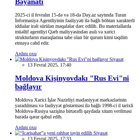
Bəyanatı
2025-ci il fevralın 15-də və 18-də Day.az saytında Turan
İnformasiya Agentliyinin fəaliyyəti ilə bağlı böhtan xarakterli
iddialar irəli sürülən məqalələr dərc edilib. Bu materiallarda
müəllif agentliyi Qərb maliyyəsindən asılı və xarici
strukturların maraqlarına tabe olan bir qurum kimi təqdim
etməyə cəhd edir.
Ardını oxu
Siyasət
13 Fevral 2025, 17:40
Moldova Kişinyovdakı "Rus Evi"ni
bağlayır
Moldova Xarici İşlər Nazirliyi mədəniyyət mərkəzlərinin
yaradılması və fəaliyyət göstərməsi ilə bağlı 1998-ci il tarixli
Moldova-Rusiya sazişinə birtərəfli qaydada xitam verilməsi
barədə qərar qəbul edib.
Ardını oxu
Siyasət
13 Fevral 2025, 17:33