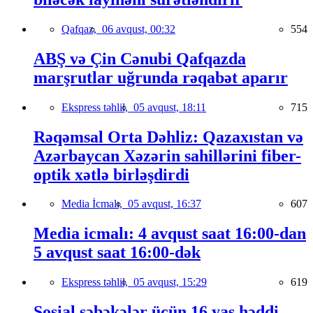
Qafqaz,
06 avqust, 00:32
554
ABŞ və Çin Cənubi Qafqazda
marşrutlar uğrunda rəqabət aparır
Ekspress təhlil,
05 avqust, 18:11
715
Rəqəmsal Orta Dəhliz: Qazaxıstan və
Azərbaycan Xəzərin sahillərini fiber-
optik xətlə birləşdirdi
Media İcmalı,
05 avqust, 16:37
607
Media icmalı: 4 avqust saat 16:00-dan
5 avqust saat 16:00-dək
Ekspress təhlil,
05 avqust, 15:29
619
Sosial şəbəkələr üçün 16 yaş həddi