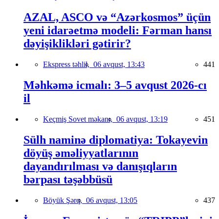
AZAL, ASCO və “Azərkosmos” üçün
yeni idarəetmə modeli: Fərman hansı
dəyişiklikləri gətirir?
Ekspress təhlil,
06 avqust, 13:43
441
Məhkəmə icmalı: 3–5 avqust 2026-cı
il
Keçmiş Sovet məkanı,
06 avqust, 13:19
451
Sülh naminə diplomatiya: Tokayevin
döyüş əməliyyatlarının
dayandırılması və danışıqların
bərpası təşəbbüsü
Böyük Şərq,
06 avqust, 13:05
437