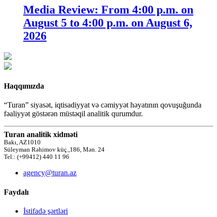
Media Review: From 4:00 p.m. on
August 5 to 4:00 p.m. on August 6,
2026
Haqqımızda
“Turan” siyasət, iqtisadiyyat və cəmiyyət həyatının qovuşuğunda
fəaliyyət göstərən müstəqil analitik qurumdur.
Turan analitik xidməti
Bakı, AZ1010
Süleyman Rəhimov küç.,186, Mən. 24
Tel.: (+99412) 440 11 96
agency@turan.az
Faydalı
İstifadə şərtləri