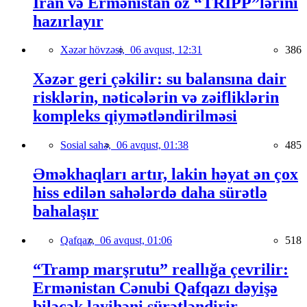
İran və Ermənistan öz “TRIPP”lərini
hazırlayır
Xəzər hövzəsi,
06 avqust, 12:31
386
Xəzər geri çəkilir: su balansına dair
risklərin, nəticələrin və zəifliklərin
kompleks qiymətləndirilməsi
Sosial sahə,
06 avqust, 01:38
485
Əməkhaqları artır, lakin həyat ən çox
hiss edilən sahələrdə daha sürətlə
bahalaşır
Qafqaz,
06 avqust, 01:06
518
“Tramp marşrutu” reallığa çevrilir:
Ermənistan Cənubi Qafqazı dəyişə
biləcək layihəni sürətləndirir