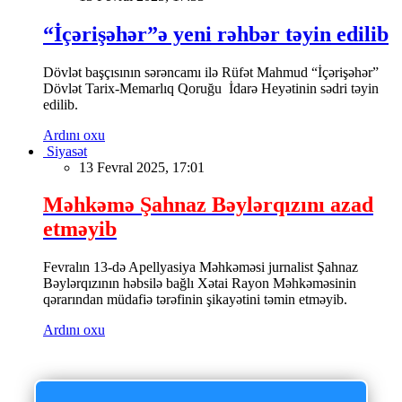
“İçərişəhər”ə yeni rəhbər təyin edilib
Dövlət başçısının sərəncamı ilə Rüfət Mahmud “İçərişəhər”
Dövlət Tarix-Memarlıq Qoruğu İdarə Heyətinin sədri təyin
edilib.
Ardını oxu
Siyasət
13 Fevral 2025, 17:01
Məhkəmə Şahnaz Bəylərqızını azad
etməyib
Fevralın 13-də Apellyasiya Məhkəməsi jurnalist Şahnaz
Bəylərqızının həbsilə bağlı Xətai Rayon Məhkəməsinin
qərarından müdafiə tərəfinin şikayətini təmin etməyib.
Ardını oxu