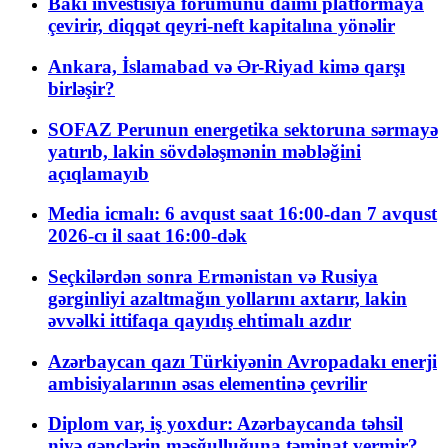
Bakı investisiya forumunu daimi platformaya
çevirir, diqqət qeyri-neft kapitalına yönəlir
Ankara, İslamabad və Ər-Riyad kimə qarşı
birləşir?
SOFAZ Perunun energetika sektoruna sərmayə
yatırıb, lakin sövdələşmənin məbləğini
açıqlamayıb
Media icmalı: 6 avqust saat 16:00-dan 7 avqust
2026-cı il saat 16:00-dək
Seçkilərdən sonra Ermənistan və Rusiya
gərginliyi azaltmağın yollarını axtarır, lakin
əvvəlki ittifaqa qayıdış ehtimalı azdır
Azərbaycan qazı Türkiyənin Avropadakı enerji
ambisiyalarının əsas elementinə çevrilir
Diplom var, iş yoxdur: Azərbaycanda təhsil
niyə gənclərin məşğulluğuna təminat vermir?