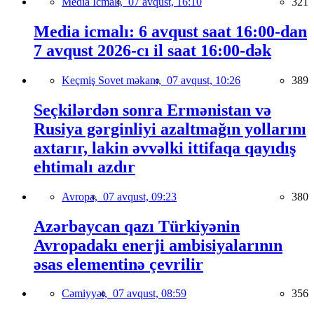
Media İcmalı,
07 avqust, 16:10
321
Media icmalı: 6 avqust saat 16:00-dan
7 avqust 2026-cı il saat 16:00-dək
Keçmiş Sovet məkanı,
07 avqust, 10:26
389
Seçkilərdən sonra Ermənistan və
Rusiya gərginliyi azaltmağın yollarını
axtarır, lakin əvvəlki ittifaqa qayıdış
ehtimalı azdır
Avropa,
07 avqust, 09:23
380
Azərbaycan qazı Türkiyənin
Avropadakı enerji ambisiyalarının
əsas elementinə çevrilir
Cəmiyyət,
07 avqust, 08:59
356