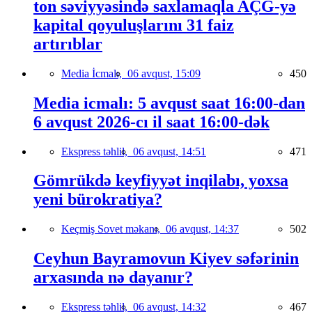
ton səviyyəsində saxlamaqla AÇG-yə
kapital qoyuluşlarını 31 faiz
artırıblar
Media İcmalı,
06 avqust, 15:09
450
Media icmalı: 5 avqust saat 16:00-dan
6 avqust 2026-cı il saat 16:00-dək
Ekspress təhlil,
06 avqust, 14:51
471
Gömrükdə keyfiyyət inqilabı, yoxsa
yeni bürokratiya?
Keçmiş Sovet məkanı,
06 avqust, 14:37
502
Ceyhun Bayramovun Kiyev səfərinin
arxasında nə dayanır?
Ekspress təhlil,
06 avqust, 14:32
467