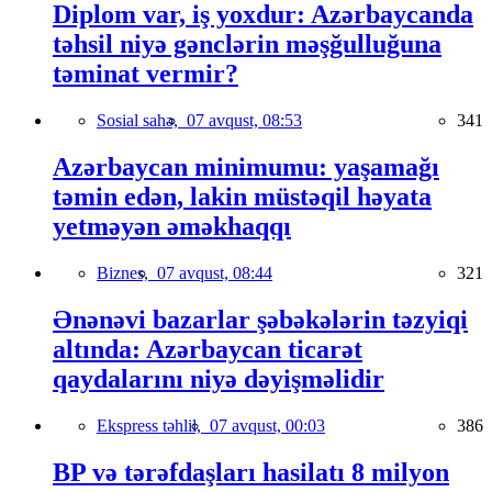
Diplom var, iş yoxdur: Azərbaycanda
təhsil niyə gənclərin məşğulluğuna
təminat vermir?
Sosial sahə,
07 avqust, 08:53
341
Azərbaycan minimumu: yaşamağı
təmin edən, lakin müstəqil həyata
yetməyən əməkhaqqı
Biznes,
07 avqust, 08:44
321
Ənənəvi bazarlar şəbəkələrin təzyiqi
altında: Azərbaycan ticarət
qaydalarını niyə dəyişməlidir
Ekspress təhlil,
07 avqust, 00:03
386
BP və tərəfdaşları hasilatı 8 milyon