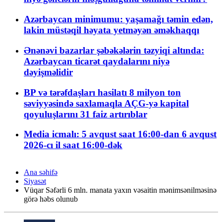
Azərbaycan minimumu: yaşamağı təmin edən,
lakin müstəqil həyata yetməyən əməkhaqqı
Ənənəvi bazarlar şəbəkələrin təzyiqi altında:
Azərbaycan ticarət qaydalarını niyə
dəyişməlidir
BP və tərəfdaşları hasilatı 8 milyon ton
səviyyəsində saxlamaqla AÇG-yə kapital
qoyuluşlarını 31 faiz artırıblar
Media icmalı: 5 avqust saat 16:00-dan 6 avqust
2026-cı il saat 16:00-dək
Ana səhifə
Siyasət
Vüqar Səfərli 6 mln. manata yaxın vəsaitin mənimsənilməsinə
görə həbs olunub