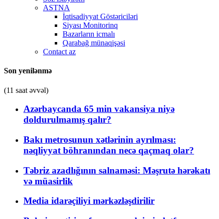
ASTNA
İqtisadiyyat Göstəriciləri
Siyası Monitorinq
Bazarların icmalı
Qarabağ münaqişəsi
Contact az
Son yenilənmə
(11 saat əvvəl)
Azərbaycanda 65 min vakansiya niyə
doldurulmamış qalır?
Bakı metrosunun xətlərinin ayrılması:
nəqliyyat böhranından necə qaçmaq olar?
Təbriz azadlığının salnaməsi: Məşrutə hərəkatı
və müasirlik
Media idarəçiliyi mərkəzləşdirilir