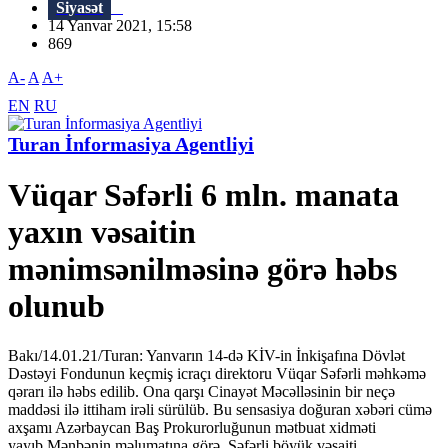
Siyasət
14 Yanvar 2021, 15:58
869
A-
A
A+
EN
RU
Turan İnformasiya Agentliyi
Vüqar Səfərli 6 mln. manata
yaxın vəsaitin
mənimsənilməsinə görə həbs
olunub
Bakı/14.01.21/Turan: Yanvarın 14-də KİV-in İnkişafına Dövlət
Dəstəyi Fondunun keçmiş icraçı direktoru Vüqar Səfərli məhkəmə
qərarı ilə həbs edilib. Ona qarşı Cinayət Məcəlləsinin bir neçə
maddəsi ilə ittiham irəli sürülüb. Bu sensasiya doğuran xəbəri cümə
axşamı Azərbaycan Baş Prokurorluğunun mətbuat xidməti
yayıb.Mənbənin məlumatına görə, Səfərli böyük vəsaiti