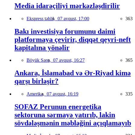
Media idarəçiliyi mərkəzləşdirilir
Ekspress təhlil,
07 avqust, 17:00
363
Bakı investisiya forumunu daimi
platformaya çevirir, diqqət qeyri-neft
kapitalına yönəlir
Böyük Şərq,
07 avqust, 16:27
365
Ankara, İslamabad və Ər-Riyad kimə
qarşı birləşir?
Amerika,
07 avqust, 16:19
335
SOFAZ Perunun energetika
sektoruna sərmayə yatırıb, lakin
sövdələşmənin məbləğini açıqlamayıb