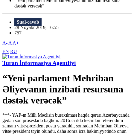
“Yeni parlament Mehriban Əliyevanın inzibati resursuna
dəstək verəcək”
Sual-cavab
28 Noyabr 2019, 16:55
757
A-
A
A+
EN
RU
Turan İnformasiya Agentliyi
“Yeni parlament Mehriban
Əliyevanın inzibati resursuna
dəstək verəcək”
***- YAP-ın Milli Məclisin buraxılması haqda qərarı Azərbaycanda
gedən son proseslərlə bağlıdır. 2016-cı ildə keçirilən referendum
zamanı vitse-prezident postu yaradıldı, sonradan Mehriban Əliyeva
vitse-prezident təyin olundu, daha sonra icra hakimiyyətində onun