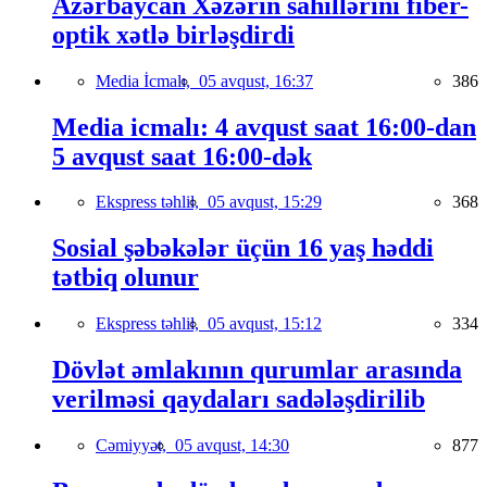
Azərbaycan Xəzərin sahillərini fiber-
optik xətlə birləşdirdi
Media İcmalı,
05 avqust, 16:37
386
Media icmalı: 4 avqust saat 16:00-dan
5 avqust saat 16:00-dək
Ekspress təhlil,
05 avqust, 15:29
368
Sosial şəbəkələr üçün 16 yaş həddi
tətbiq olunur
Ekspress təhlil,
05 avqust, 15:12
334
Dövlət əmlakının qurumlar arasında
verilməsi qaydaları sadələşdirilib
Cəmiyyət,
05 avqust, 14:30
877