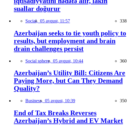
iqtisadiyyatını hədəfə alır, lakin
suallar doğurur
Social,
05 avqust, 11:57
338
Azerbaijan seeks to tie youth policy to
results, but employment and brain
drain challenges persist
Social sphere,
05 avqust, 10:44
360
Azerbaijan’s Utility Bill: Citizens Are
Paying More, but Can They Demand
Quality?
Business,
05 avqust, 10:39
350
End of Tax Breaks Reverses
Azerbaijan’s Hybrid and EV Market