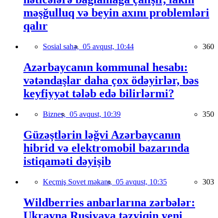
məşğulluq və beyin axını problemləri
qalır
Sosial sahə,
05 avqust, 10:44
360
Azərbaycanın kommunal hesabı:
vətəndaşlar daha çox ödəyirlər, bəs
keyfiyyət tələb edə bilirlərmi?
Biznes,
05 avqust, 10:39
350
Güzəştlərin ləğvi Azərbaycanın
hibrid və elektromobil bazarında
istiqaməti dəyişib
Keçmiş Sovet məkanı,
05 avqust, 10:35
303
Wildberries anbarlarına zərbələr:
Ukrayna Rusiyaya təzyiqin yeni