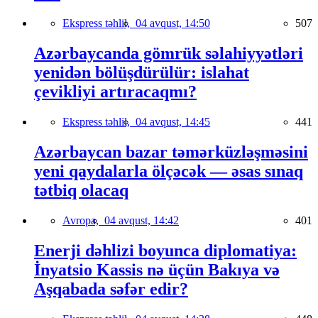
Ekspress təhlil,
04 avqust, 14:50
507
Azərbaycanda gömrük səlahiyyətləri
yenidən bölüşdürülür: islahat
çevikliyi artıracaqmı?
Ekspress təhlil,
04 avqust, 14:45
441
Azərbaycan bazar təmərküzləşməsini
yeni qaydalarla ölçəcək — əsas sınaq
tətbiq olacaq
Avropa,
04 avqust, 14:42
401
Enerji dəhlizi boyunca diplomatiya:
İnyatsio Kassis nə üçün Bakıya və
Aşqabada səfər edir?