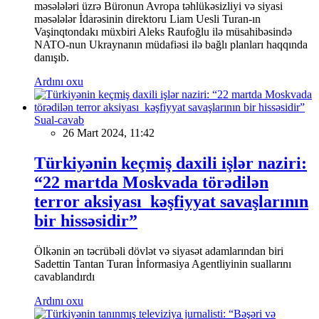
məsələləri üzrə Büronun Avropa təhlükəsizliyi və siyasi
məsələlər İdarəsinin direktoru Liam Uesli Turan-ın
Vaşinqtondakı müxbiri Aleks Raufoğlu ilə müsahibəsində
NATO-nun Ukraynanın müdafiəsi ilə bağlı planları haqqında
danışıb.
Ardını oxu
Sual-cavab
26 Mart 2024, 11:42
Türkiyənin keçmiş daxili işlər naziri:
“22 martda Moskvada törədilən
terror aksiyası kəşfiyyat savaşlarının
bir hissəsidir”
Ölkənin ən təcrübəli dövlət və siyasət adamlarından biri
Sadettin Tantan Turan İnformasiya Agentliyinin suallarını
cavablandırdı
Ardını oxu