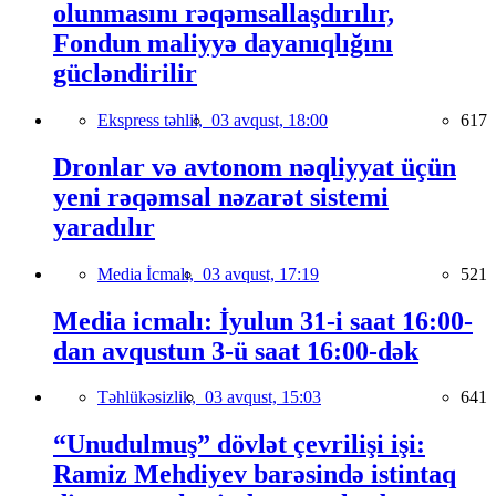
olunmasını rəqəmsallaşdırılır,
Fondun maliyyə dayanıqlığını
gücləndirilir
Ekspress təhlil,
03 avqust, 18:00
617
Dronlar və avtonom nəqliyyat üçün
yeni rəqəmsal nəzarət sistemi
yaradılır
Media İcmalı,
03 avqust, 17:19
521
Media icmalı: İyulun 31-i saat 16:00-
dan avqustun 3-ü saat 16:00-dək
Təhlükəsizlik,
03 avqust, 15:03
641
“Unudulmuş” dövlət çevrilişi işi:
Ramiz Mehdiyev barəsində istintaq