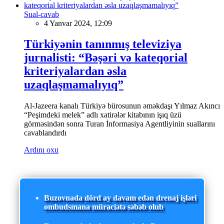
Sual-cavab
4 Yanvar 2024, 12:09
Türkiyənin tanınmış televiziya
jurnalisti: “Bəşəri və kateqorial
kriteriyalardan əsla
uzaqlaşmamalıyıq”
Al-Jazeera kanalı Türkiyə bürosunun əməkdaşı Yılmaz Akıncı
“Peşimdeki melek” adlı xatirələr kitabının işıq üzü
görməsindən sonra Turan İnformasiya Agentliyinin suallarını
cavablandırdı
Ardını oxu
Buzovnada dörd ay davam edən drenaj işləri
ombudsmana müraciətə səbəb olub