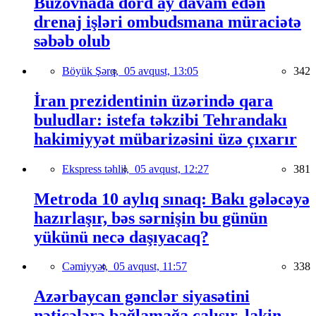
Buzovnada dörd ay davam edən
drenaj işləri ombudsmana müraciətə
səbəb olub
Böyük Şərq,
05 avqust, 13:05
342
İran prezidentinin üzərində qara
buludlar: istefa təkzibi Tehrandakı
hakimiyyət mübarizəsini üzə çıxarır
Ekspress təhlil,
05 avqust, 12:27
381
Metroda 10 aylıq sınaq: Bakı gələcəyə
hazırlaşır, bəs sərnişin bu günün
yükünü necə daşıyacaq?
Cəmiyyət,
05 avqust, 11:57
338
Azərbaycan gənclər siyasətini
nəticələrə bağlamağa çalışır, lakin