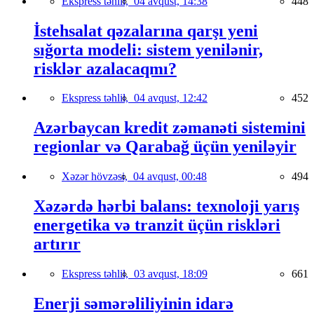
Ekspress təhlil,
04 avqust, 14:38
448
İstehsalat qəzalarına qarşı yeni
sığorta modeli: sistem yenilənir,
risklər azalacaqmı?
Ekspress təhlil,
04 avqust, 12:42
452
Azərbaycan kredit zəmanəti sistemini
regionlar və Qarabağ üçün yeniləyir
Xəzər hövzəsi,
04 avqust, 00:48
494
Xəzərdə hərbi balans: texnoloji yarış
energetika və tranzit üçün riskləri
artırır
Ekspress təhlil,
03 avqust, 18:09
661
Enerji səmərəliliyinin idarə