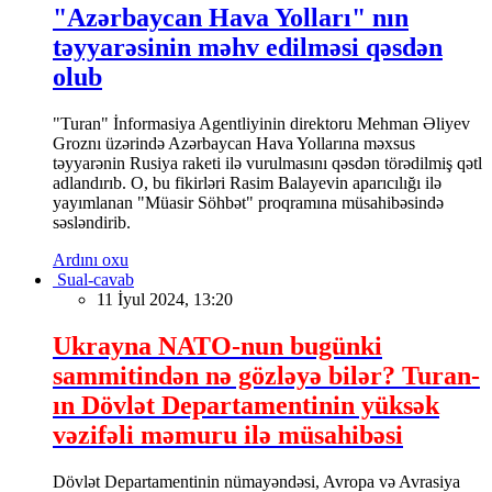
"Azərbaycan Hava Yolları" nın
təyyarəsinin məhv edilməsi qəsdən
olub
"Turan" İnformasiya Agentliyinin direktoru Mehman Əliyev
Groznı üzərində Azərbaycan Hava Yollarına məxsus
təyyarənin Rusiya raketi ilə vurulmasını qəsdən törədilmiş qətl
adlandırıb. O, bu fikirləri Rasim Balayevin aparıcılığı ilə
yayımlanan "Müasir Söhbət" proqramına müsahibəsində
səsləndirib.
Ardını oxu
Sual-cavab
11 İyul 2024, 13:20
Ukrayna NATO-nun bugünki
sammitindən nə gözləyə bilər? Turan-
ın Dövlət Departamentinin yüksək
vəzifəli məmuru ilə müsahibəsi
Dövlət Departamentinin nümayəndəsi, Avropa və Avrasiya