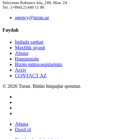
Süleyman Rəhimov küç.,186, Mən. 24
Tel.: (+99412) 440 11 96
agency@turan.az
Faydalı
İstifadə şərtləri
Məxfilik siyasti
Abunə
Haqqımızda
Bizim mütəxəssislərimiz
Arxiv
CONTACT AZ
© 2026 Turan. Bütün hüquqlar qorunur.
Abunə
Daxil ol