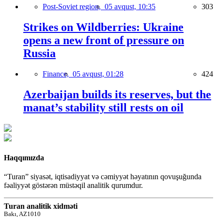
Post-Soviet region,
05 avqust, 10:35
303
Strikes on Wildberries: Ukraine
opens a new front of pressure on
Russia
Finance,
05 avqust, 01:28
424
Azerbaijan builds its reserves, but the
manat’s stability still rests on oil
Haqqımızda
“Turan” siyasət, iqtisadiyyat və cəmiyyət həyatının qovuşuğunda
fəaliyyət göstərən müstəqil analitik qurumdur.
Turan analitik xidməti
Bakı, AZ1010