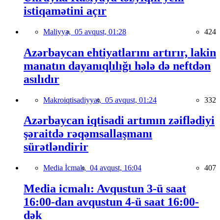
istiqamətini açır
Maliyyə,
05 avqust, 01:28
424
Azərbaycan ehtiyatlarını artırır, lakin
manatın dayanıqlılığı hələ də neftdən
asılıdır
Makroiqtisadiyyat,
05 avqust, 01:24
332
Azərbaycan iqtisadi artımın zəiflədiyi
şəraitdə rəqəmsallaşmanı
sürətləndirir
Media İcmalı,
04 avqust, 16:04
407
Media icmalı: Avqustun 3-ü saat
16:00-dan avqustun 4-ü saat 16:00-
dək