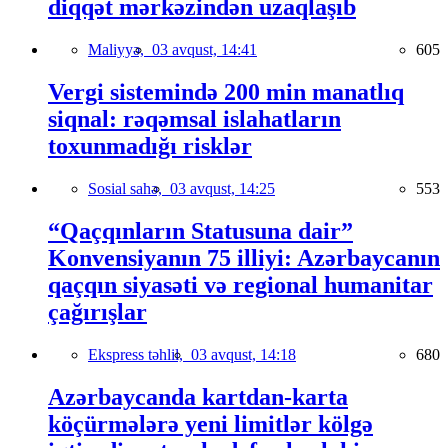
diqqət mərkəzindən uzaqlaşıb
Maliyyə,
03 avqust, 14:41
605
Vergi sistemində 200 min manatlıq
siqnal: rəqəmsal islahatların
toxunmadığı risklər
Sosial sahə,
03 avqust, 14:25
553
“Qaçqınların Statusuna dair”
Konvensiyanın 75 illiyi: Azərbaycanın
qaçqın siyasəti və regional humanitar
çağırışlar
Ekspress təhlil,
03 avqust, 14:18
680
Azərbaycanda kartdan-karta
köçürmələrə yeni limitlər kölgə