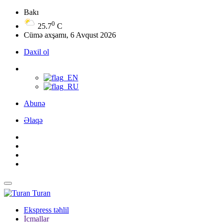
Bakı
0
25.7
C
Cümə axşamı, 6 Avqust 2026
Daxil ol
Abunə
Əlaqə
Turan
Ekspress təhlil
İcmallar