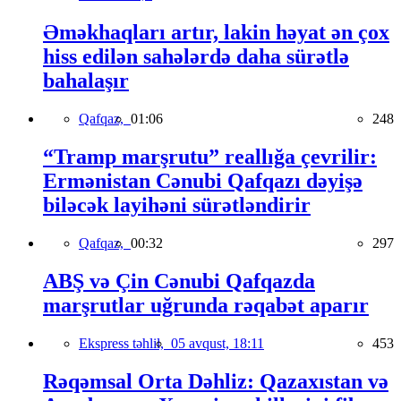
Əməkhaqları artır, lakin həyat ən çox
hiss edilən sahələrdə daha sürətlə
bahalaşır
Qafqaz,
01:06
248
“Tramp marşrutu” reallığa çevrilir:
Ermənistan Cənubi Qafqazı dəyişə
biləcək layihəni sürətləndirir
Qafqaz,
00:32
297
ABŞ və Çin Cənubi Qafqazda
marşrutlar uğrunda rəqabət aparır
Ekspress təhlil,
05 avqust, 18:11
453
Rəqəmsal Orta Dəhliz: Qazaxıstan və