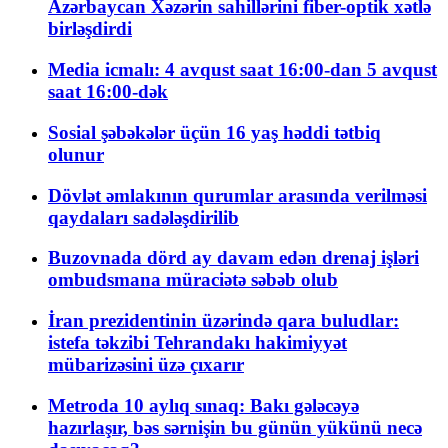
Azərbaycan Xəzərin sahillərini fiber-optik xətlə
birləşdirdi
Media icmalı: 4 avqust saat 16:00-dan 5 avqust
saat 16:00-dək
Sosial şəbəkələr üçün 16 yaş həddi tətbiq
olunur
Dövlət əmlakının qurumlar arasında verilməsi
qaydaları sadələşdirilib
Buzovnada dörd ay davam edən drenaj işləri
ombudsmana müraciətə səbəb olub
İran prezidentinin üzərində qara buludlar:
istefa təkzibi Tehrandakı hakimiyyət
mübarizəsini üzə çıxarır
Metroda 10 aylıq sınaq: Bakı gələcəyə
hazırlaşır, bəs sərnişin bu günün yükünü necə