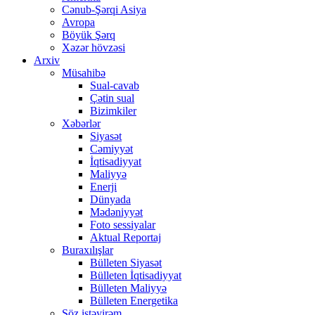
Cənub-Şərqi Asiya
Avropa
Böyük Şərq
Xəzər hövzəsi
Arxiv
Müsahibə
Sual-cavab
Çətin sual
Bizimkiler
Xəbərlər
Siyasət
Cəmiyyət
İqtisadiyyat
Maliyyə
Enerji
Dünyada
Mədəniyyət
Foto sessiyalar
Aktual Reportaj
Buraxılışlar
Bülleten Siyasət
Bülleten İqtisadiyyat
Bülleten Maliyyə
Bülleten Energetika
Söz istəyirəm