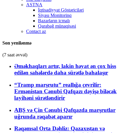
ASTNA
İqtisadiyyat Göstəriciləri
Siyası Monitorinq
Bazarların icmalı
Qarabağ münaqişəsi
Contact az
Son yenilənmə
(7 saat əvvəl)
Əməkhaqları artır, lakin həyat ən çox hiss
edilən sahələrdə daha sürətlə bahalaşır
“Tramp marşrutu” reallığa çevrilir:
Ermənistan Cənubi Qafqazı dəyişə biləcək
layihəni sürətləndirir
ABŞ və Çin Cənubi Qafqazda marşrutlar
uğrunda rəqabət aparır
Rəqəmsal Orta Dəhliz: Qazaxıstan və