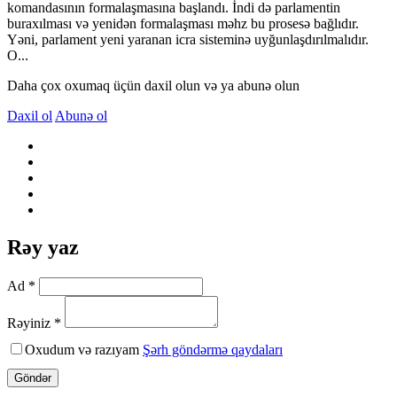
komandasının formalaşmasına başlandı. İndi də parlamentin
buraxılması və yenidən formalaşması məhz bu prosesə bağlıdır.
Yəni, parlament yeni yaranan icra sisteminə uyğunlaşdırılmalıdır.
O...
Daha çox oxumaq üçün daxil olun və ya abunə olun
Daxil ol
Abunə ol
Rəy yaz
Ad *
Rəyiniz *
Oxudum və razıyam
Şərh göndərmə qaydaları
Göndər