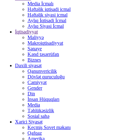
Media İcmalı
Həftəlik iqtisadi icmal
Həftəlik siyasi icmal
Aylıq İqtisadi İcmal
Aylıq Siyasi İcmal
İqtisadiyyat
Maliyyə
Makroiqtisadiyyat
Sənaye
Kənd təsərrüfatı
Biznes
Daxili siyasət
Qanunvericilik
Dövlət quruculuğu
Cəmiyyət
Gender
Din
İnsan Hüquqları
Media
Təhlükəsizlik
Sosial sahə
Xarici Siyasət
Keçmiş Sovet məkanı
Qafqaz
Amerika