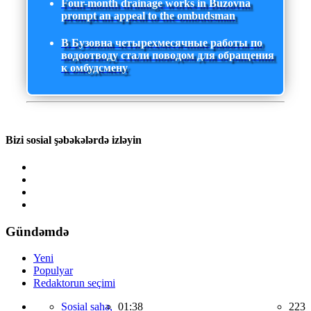
Four-month drainage works in Buzovna
prompt an appeal to the ombudsman
В Бузовна четырехмесячные работы по
водоотводу стали поводом для обращения
к омбудсмену
Bizi sosial şəbəkələrdə izləyin
Gündəmdə
Yeni
Populyar
Redaktorun seçimi
Sosial sahə,
01:38
223