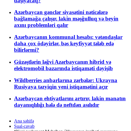
daşıyacaq?
Azərbaycan gənclər siyasətini nəticələrə
bağlamağa çalışır, lakin məşğulluq və beyin
axını problemləri qalır
Azərbaycanın kommunal hesabı: vətəndaşlar
daha çox ödəyirlər, bəs keyfiyyət tələb edə
bilirlərmi?
Güzəştlərin ləğvi Azərbaycanın hibrid və
elektromobil bazarında istiqaməti dəyişib
Wildberries anbarlarına zərbələr: Ukrayna
Rusiyaya təzyiqin yeni istiqamətini açır
Azərbaycan ehtiyatlarını artırır, lakin manatın
dayanıqlılığı hələ də neftdən asılıdır
Ana səhifə
Sual-cavab